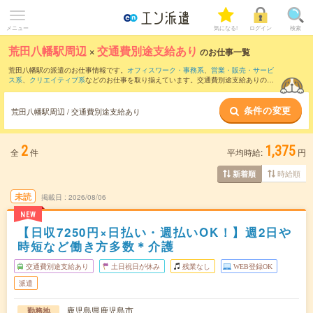
メニュー
気になる!
ログイン
検索
荒田八幡駅周辺
×
交通費別途支給あり
のお仕事一覧
荒田八幡駅の派遣のお仕事情報です。
オフィスワーク・事務系
、
営業・販売・サービ
ス系
、
クリエイティブ系
などのお仕事を取り揃えています。交通費別途支給ありの条
件の他に、
職種未経験OK
、
友だちと一緒の応募OK
、
週4日勤務
などのこだわり条件も
取り揃えています。
条件の変更
荒田八幡駅周辺 / 交通費別途支給あり
2
1,375
全
件
平均時給:
円
時給順
新着順
未読
掲載日
2026/08/06
NEW
【日収7250円×日払い・週払いOK！】週2日や
時短など働き方多数＊介護
交通費別途支給あり
土日祝日が休み
残業なし
WEB登録OK
派遣
鹿児島県鹿児島市
勤務地