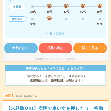
年齢層
20代
30代
40代
50代
60代
男女比率
女性
男性
もっと見る
気になる!
応募へ進む
詳しく見る
派遣会社
ケアスタッフィング株式会社
興味があったら「★気になる！」をタップ！
「気になる！」を押しておくと、派遣会社から
「面談確約」
や
「応募歓迎」
が届きます！
未読
掲載日
2026/07/27
【未経験OK!】病院で車いすを押したり、移動