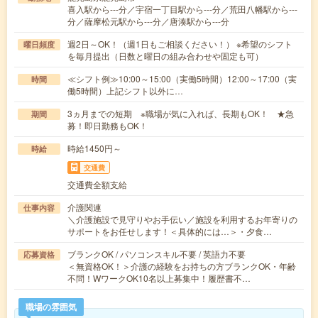
喜入駅から---分／宇宿一丁目駅から---分／荒田八幡駅から---
分／薩摩松元駅から---分／唐湊駅から---分
週2日～OK！（週1日もご相談ください！） ※希望のシフト
曜日頻度
を毎月提出（日数と曜日の組み合わせや固定も可）
≪シフト例≫10:00～15:00（実働5時間）12:00～17:00（実
時間
働5時間）上記シフト以外に…
3ヵ月までの短期 ※職場が気に入れば、長期もOK！ ★急
期間
募！即日勤務もOK！
時給1450円～
時給
交通費
交通費全額支給
介護関連
仕事内容
＼介護施設で見守りやお手伝い／施設を利用するお年寄りの
サポートをお任せします！＜具体的には…＞・夕食…
ブランクOK / パソコンスキル不要 / 英語力不要
応募資格
＜無資格OK！＞介護の経験をお持ちの方ブランクOK・年齢
不問！WワークOK10名以上募集中！履歴書不…
職場の雰囲気