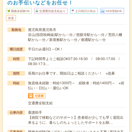
のお手伝いなどをお任せ！
職種未経験OK
交通費別途支給あり
土日祝日が休み
WEB登録OK
派遣
鹿児島県鹿児島市
勤務地
谷山(指宿枕崎線)駅から---分／慈眼寺駅から---分／荒田八幡
駅から---分／新屋敷駅から---分／都通駅から---分
平日のみ週3日～OK！
曜日頻度
下記時間帯よりご相談OK07:30-16:30 / 08:00-17:00 /
時間
08:30-17:3…
長期のお仕事です。開始日はご相談ください！ ※急募
期間
無資格未経験：時給1300円～ 経験者：時給1400円～ ※前
時給
払い・日払い・週払いOK
交通費
交通費全額支給
看護助手
仕事内容
【病院で移動などのサポート】患者様が少しでも早く退院出
来るように、暮らしのちょっとしたサポートをお願…
職種未経験OK / ブランクOK / パソコンスキル不要 / 英語力不
応募資格