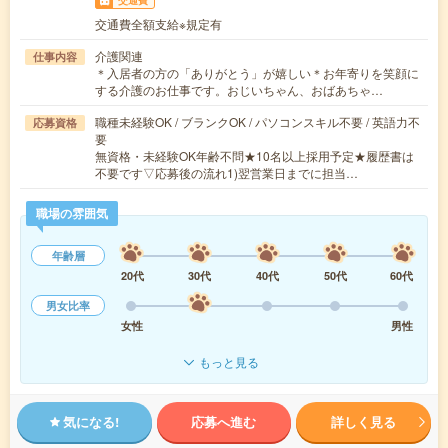
交通費
交通費全額支給※規定有
介護関連
仕事内容
＊入居者の方の「ありがとう」が嬉しい＊お年寄りを笑顔に
する介護のお仕事です。おじいちゃん、おばあちゃ…
職種未経験OK / ブランクOK / パソコンスキル不要 / 英語力不
応募資格
要
無資格・未経験OK年齢不問★10名以上採用予定★履歴書は
不要です▽応募後の流れ1)翌営業日までに担当…
職場の雰囲気
年齢層
20代
30代
40代
50代
60代
男女比率
女性
男性
もっと見る
気になる!
応募へ進む
詳しく見る