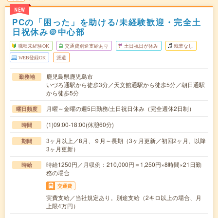
NEW
PCの「困った」を助ける/未経験歓迎・完全土
日祝休み＠中心部
職種未経験OK
交通費別途支給あり
土日祝日が休み
残業なし
WEB登録OK
派遣
鹿児島県鹿児島市
勤務地
いづろ通駅から徒歩3分／天文館通駅から徒歩5分／朝日通駅
から徒歩5分
月曜～金曜の週5日勤務/土日祝日休み（完全週休2日制）
曜日頻度
(1)09:00-18:00(休憩60分)
時間
3ヶ月以上／8月、９月～長期（3ヶ月更新／初回2ヶ月、以降
期間
3ヶ月更新）
時給1250円／月収例：210,000円＝1,250円×8時間×21日勤
時給
務の場合
交通費
実費支給／当社規定あり。別途支給（2キロ以上の場合、月
上限4万円）