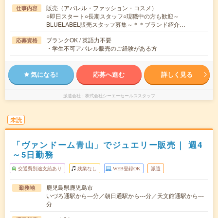
販売（アパレル・ファッション・コスメ）
仕事内容
○即日スタート○長期スタッフ○現職中の方も歓迎～
BLUELABEL販売スタッフ募集～＊＊ブランド紹介…
ブランクOK / 英語力不要
応募資格
・学生不可アパレル販売のご経験がある方
気になる!
応募へ進む
詳しく見る
派遣会社
株式会社シーエーセールススタッフ
未読
「ヴァンドーム青山」でジュエリー販売｜ 週4
～5日勤務
交通費別途支給あり
残業なし
WEB登録OK
派遣
鹿児島県鹿児島市
勤務地
いづろ通駅から---分／朝日通駅から---分／天文館通駅から---
分