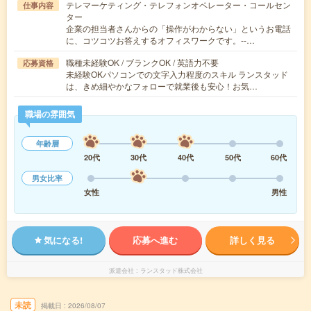
テレマーケティング・テレフォンオペレーター・コールセン
仕事内容
ター
企業の担当者さんからの「操作がわからない」というお電話
に、コツコツお答えするオフィスワークです。‐‐…
職種未経験OK / ブランクOK / 英語力不要
応募資格
未経験OKパソコンでの文字入力程度のスキル ランスタッド
は、きめ細やかなフォローで就業後も安心！お気…
職場の雰囲気
年齢層
20代
30代
40代
50代
60代
男女比率
女性
男性
気になる!
応募へ進む
詳しく見る
派遣会社
ランスタッド株式会社
未読
掲載日
2026/08/07