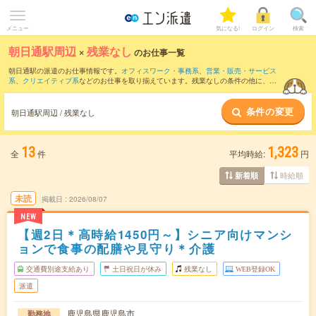
メニュー
気になる!
ログイン
検索
朝日通駅周辺
×
残業なし
のお仕事一覧
朝日通駅の派遣のお仕事情報です。
オフィスワーク・事務系
、
営業・販売・サービス
系
、
クリエイティブ系
などのお仕事を取り揃えています。残業なしの条件の他に、
交
通費別途支給あり
、
職種未経験OK
、
友だちと一緒の応募OK
などのこだわり条件も取
り揃えています。
条件の変更
朝日通駅周辺 / 残業なし
13
1,323
全
件
平均時給:
円
時給順
新着順
未読
掲載日
2026/08/07
NEW
【週2日＊高時給1450円～】シニア向けマンシ
ョンで食事の配膳や見守り＊介護
交通費別途支給あり
土日祝日が休み
残業なし
WEB登録OK
派遣
鹿児島県鹿児島市
勤務地