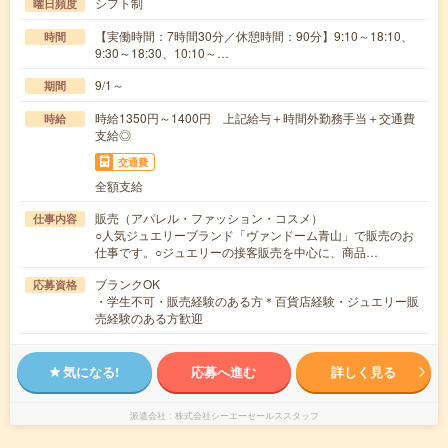
シフト制
曜日頻度
【実働時間：7時間30分／休憩時間：90分】9:10～18:10、
時間
9:30～18:30、10:10～…
9/1～
期間
時給1350円～1400円 上記給与＋時間外勤務手当＋交通費
時給
支給◎
交通費
全額支給
販売（アパレル・ファッション・コスメ）
仕事内容
○人気ジュエリーブランド「ヴァンドーム青山」で販売のお
仕事です。○ジュエリーの接客販売を中心に、商品…
ブランクOK
応募資格
・学生不可・販売経験のある方＊百貨店経験・ジュエリー販
売経験のある方歓迎
気になる!
応募へ進む
詳しく見る
派遣会社
株式会社シーエーセールススタッフ