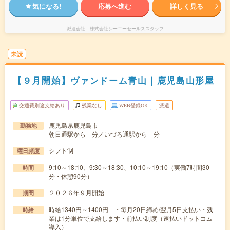
気になる!
応募へ進む
詳しく見る
派遣会社
株式会社シーエーセールススタッフ
未読
【９月開始】ヴァンドーム青山｜鹿児島山形屋
交通費別途支給あり
残業なし
WEB登録OK
派遣
鹿児島県鹿児島市
勤務地
朝日通駅から---分／いづろ通駅から---分
シフト制
曜日頻度
9:10～18:10、9:30～18:30、10:10～19:10（実働7時間30
時間
分・休憩90分）
２０２６年９月開始
期間
時給1340円～1400円 ・毎月20日締め/翌月5日支払い・残
時給
業は1分単位で支給します・前払い制度（速払いドットコム
導入）