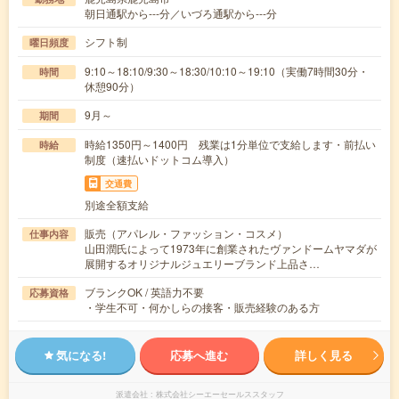
朝日通駅から---分／いづろ通駅から---分
シフト制
曜日頻度
9:10～18:10/9:30～18:30/10:10～19:10（実働7時間30分・
時間
休憩90分）
9月～
期間
時給1350円～1400円 残業は1分単位で支給します・前払い
時給
制度（速払いドットコム導入）
交通費
別途全額支給
販売（アパレル・ファッション・コスメ）
仕事内容
山田潤氏によって1973年に創業されたヴァンドームヤマダが
展開するオリジナルジュエリーブランド上品さ…
ブランクOK / 英語力不要
応募資格
・学生不可・何かしらの接客・販売経験のある方
気になる!
応募へ進む
詳しく見る
派遣会社
株式会社シーエーセールススタッフ