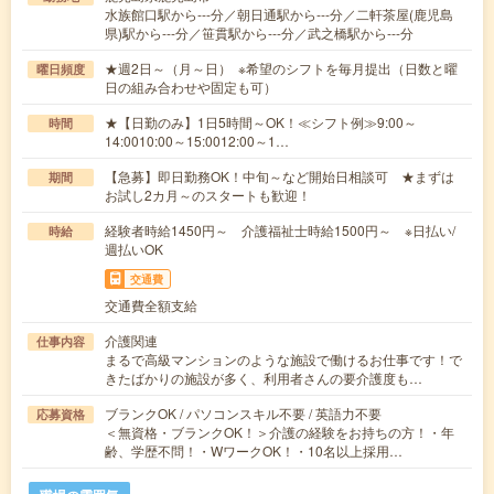
水族館口駅から---分／朝日通駅から---分／二軒茶屋(鹿児島
県)駅から---分／笹貫駅から---分／武之橋駅から---分
★週2日～（月～日） ※希望のシフトを毎月提出（日数と曜
曜日頻度
日の組み合わせや固定も可）
★【日勤のみ】1日5時間～OK！≪シフト例≫9:00～
時間
14:0010:00～15:0012:00～1…
【急募】即日勤務OK！中旬～など開始日相談可 ★まずは
期間
お試し2カ月～のスタートも歓迎！
経験者時給1450円～ 介護福祉士時給1500円～ ※日払い/
時給
週払いOK
交通費
交通費全額支給
介護関連
仕事内容
まるで高級マンションのような施設で働けるお仕事です！で
きたばかりの施設が多く、利用者さんの要介護度も…
ブランクOK / パソコンスキル不要 / 英語力不要
応募資格
＜無資格・ブランクOK！＞介護の経験をお持ちの方！・年
齢、学歴不問！・WワークOK！・10名以上採用…