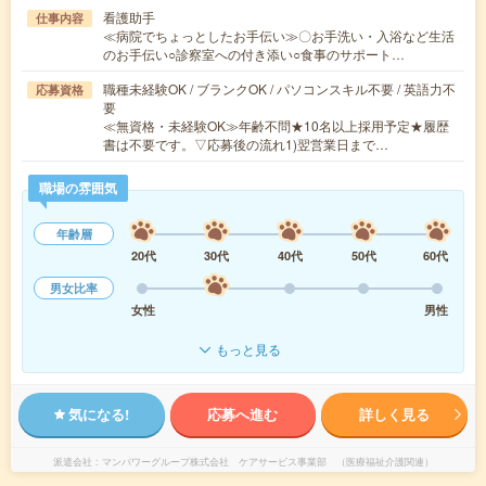
看護助手
仕事内容
≪病院でちょっとしたお手伝い≫〇お手洗い・入浴など生活
のお手伝い○診察室への付き添い○食事のサポート…
職種未経験OK / ブランクOK / パソコンスキル不要 / 英語力不
応募資格
要
≪無資格・未経験OK≫年齢不問★10名以上採用予定★履歴
書は不要です。▽応募後の流れ1)翌営業日まで…
職場の雰囲気
年齢層
20代
30代
40代
50代
60代
男女比率
女性
男性
もっと見る
気になる!
応募へ進む
詳しく見る
派遣会社
マンパワーグループ株式会社 ケアサービス事業部 （医療福祉介護関連）