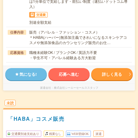
は1分単位で支給します・前払い制度（速払いドットコム導
入）
交通費
別途全額支給
販売（アパレル・ファッション・コスメ）
仕事内容
＊HABA(ハーバー)無添加主義できれいになるスキンケアコ
スメや無添加食品のカウンセリング販売のお仕…
職種未経験OK / ブランクOK / 英語力不要
応募資格
・学生不可・アパレル経験ある方大歓迎
気になる!
応募へ進む
詳しく見る
派遣会社
株式会社シーエーセールススタッフ
未読
「HABA」コスメ販売
交通費別途支給あり
残業なし
WEB登録OK
派遣