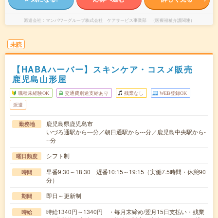
派遣会社
マンパワーグループ株式会社 ケアサービス事業部 （医療福祉介護関連）
未読
【HABAハーバー】スキンケア・コスメ販売
鹿児島山形屋
職種未経験OK
交通費別途支給あり
残業なし
WEB登録OK
派遣
鹿児島県鹿児島市
勤務地
いづろ通駅から---分／朝日通駅から---分／鹿児島中央駅から-
--分
シフト制
曜日頻度
早番9:30～18:30 遅番10:15～19:15（実働7.5時間・休憩90
時間
分）
即日～更新制
期間
時給1340円～1340円 ・毎月末締め/翌月15日支払い・残業
時給