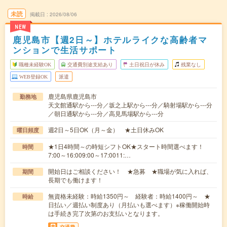
未読
掲載日
2026/08/06
NEW
鹿児島市【週2日～】ホテルライクな高齢者マ
ンションで生活サポート
職種未経験OK
交通費別途支給あり
土日祝日が休み
残業なし
WEB登録OK
派遣
鹿児島県鹿児島市
勤務地
天文館通駅から---分／坂之上駅から---分／騎射場駅から---分
／朝日通駅から---分／高見馬場駅から---分
週2日～5日OK（月～金） ★土日休みOK
曜日頻度
★1日4時間～の時短シフトOK★スタート時間選べます！
時間
7:00～16:009:00～17:0011:…
開始日はご相談ください！ ★急募 ★職場が気に入れば、
期間
長期でも働けます！
無資格未経験：時給1350円～ 経験者：時給1400円～ ★
時給
日払い／週払い制度あり（月払いも選べます）※稼働開始時
は手続き完了次第のお支払いとなります。