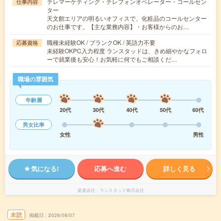
テレマーケティング・テレフォンオペレーター・コールセン
仕事内容
ター
天文館エリアの明るいオフィスで、化粧品のコールセンター
のお仕事です。【主な業務内容】・お客様からのお…
職種未経験OK / ブランクOK / 英語力不要
応募資格
未経験OKPC入力程度 ランスタッドは、きめ細やかなフォロ
ーで就業後も安心！お気軽に何でもご相談くだ…
職場の雰囲気
年齢層
20代
30代
40代
50代
60代
男女比率
女性
男性
気になる!
応募へ進む
詳しく見る
派遣会社
ランスタッド株式会社
未読
掲載日
2026/08/07