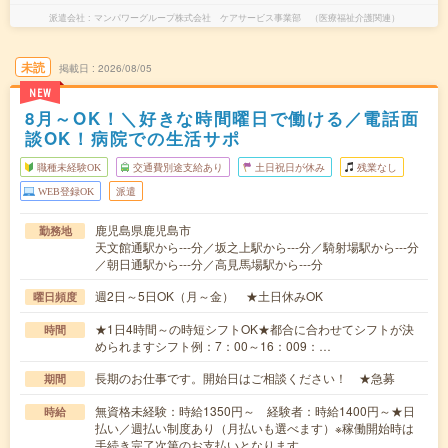
派遣会社
マンパワーグループ株式会社 ケアサービス事業部 （医療福祉介護関連）
未読
掲載日
2026/08/05
NEW
8月～OK！＼好きな時間曜日で働ける／電話面
談OK！病院での生活サポ
職種未経験OK
交通費別途支給あり
土日祝日が休み
残業なし
WEB登録OK
派遣
鹿児島県鹿児島市
勤務地
天文館通駅から---分／坂之上駅から---分／騎射場駅から---分
／朝日通駅から---分／高見馬場駅から---分
週2日～5日OK（月～金） ★土日休みOK
曜日頻度
★1日4時間～の時短シフトOK★都合に合わせてシフトが決
時間
められますシフト例：7：00～16：009：…
長期のお仕事です。開始日はご相談ください！ ★急募
期間
無資格未経験：時給1350円～ 経験者：時給1400円～★日
時給
払い／週払い制度あり（月払いも選べます）※稼働開始時は
手続き完了次第のお支払いとなります。