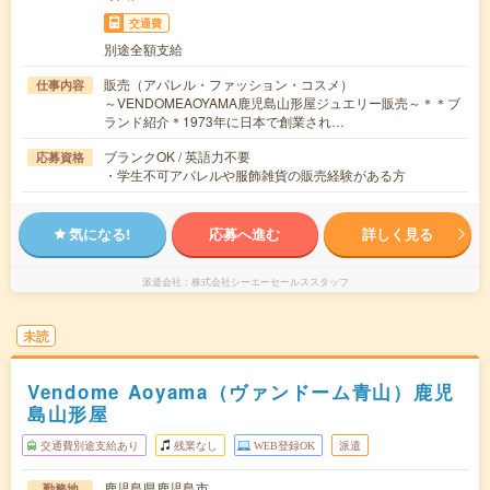
交通費
別途全額支給
販売（アパレル・ファッション・コスメ）
仕事内容
～VENDOMEAOYAMA鹿児島山形屋ジュエリー販売～＊＊ブ
ランド紹介＊1973年に日本で創業され…
ブランクOK / 英語力不要
応募資格
・学生不可アパレルや服飾雑貨の販売経験がある方
気になる!
応募へ進む
詳しく見る
派遣会社
株式会社シーエーセールススタッフ
未読
Vendome Aoyama（ヴァンドーム青山）鹿児
島山形屋
交通費別途支給あり
残業なし
WEB登録OK
派遣
鹿児島県鹿児島市
勤務地