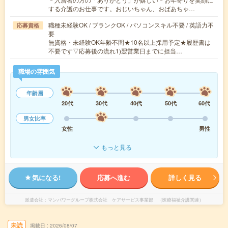
する介護のお仕事です。おじいちゃん、おばあちゃ…
職種未経験OK / ブランクOK / パソコンスキル不要 / 英語力不
応募資格
要
無資格・未経験OK年齢不問★10名以上採用予定★履歴書は
不要です▽応募後の流れ1)翌営業日までに担当…
職場の雰囲気
年齢層
20代
30代
40代
50代
60代
男女比率
女性
男性
もっと見る
気になる!
応募へ進む
詳しく見る
派遣会社
マンパワーグループ株式会社 ケアサービス事業部 （医療福祉介護関連）
未読
掲載日
2026/08/07