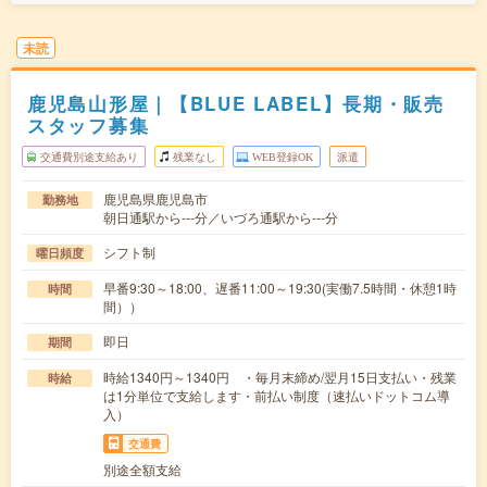
未読
鹿児島山形屋｜【BLUE LABEL】長期・販売
スタッフ募集
交通費別途支給あり
残業なし
WEB登録OK
派遣
鹿児島県鹿児島市
勤務地
朝日通駅から---分／いづろ通駅から---分
シフト制
曜日頻度
早番9:30～18:00、遅番11:00～19:30(実働7.5時間・休憩1時
時間
間））
即日
期間
時給1340円～1340円 ・毎月末締め/翌月15日支払い・残業
時給
は1分単位で支給します・前払い制度（速払いドットコム導
入）
交通費
別途全額支給