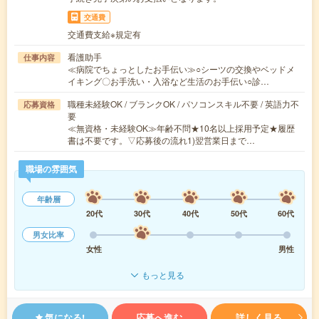
交通費
交通費支給※規定有
看護助手
仕事内容
≪病院でちょっとしたお手伝い≫○シーツの交換やベッドメ
イキング〇お手洗い・入浴など生活のお手伝い○診…
職種未経験OK / ブランクOK / パソコンスキル不要 / 英語力不
応募資格
要
≪無資格・未経験OK≫年齢不問★10名以上採用予定★履歴
書は不要です。▽応募後の流れ1)翌営業日まで…
職場の雰囲気
年齢層
20代
30代
40代
50代
60代
男女比率
女性
男性
もっと見る
気になる!
応募へ進む
詳しく見る