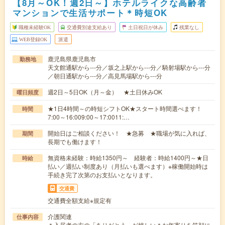
【8月～OK！週2日～】ホテルライクな高齢者
マンションで生活サポート＊時短OK
職種未経験OK
交通費別途支給あり
土日祝日が休み
残業なし
WEB登録OK
派遣
鹿児島県鹿児島市
勤務地
天文館通駅から---分／坂之上駅から---分／騎射場駅から---分
／朝日通駅から---分／高見馬場駅から---分
週2日～5日OK（月～金） ★土日休みOK
曜日頻度
★1日4時間～の時短シフトOK★スタート時間選べます！
時間
7:00～16:009:00～17:0011:…
開始日はご相談ください！ ★急募 ★職場が気に入れば、
期間
長期でも働けます！
無資格未経験：時給1350円～ 経験者：時給1400円～★日
時給
払い／週払い制度あり（月払いも選べます）※稼働開始時は
手続き完了次第のお支払いとなります。
交通費
交通費全額支給※規定有
介護関連
仕事内容
＊入居者の方の「ありがとう」が嬉しい＊お年寄りを笑顔に