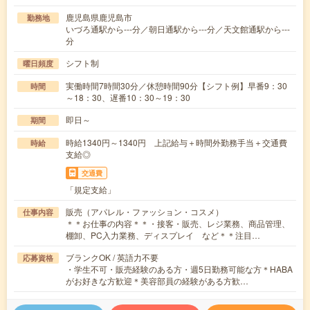
鹿児島県鹿児島市
勤務地
いづろ通駅から---分／朝日通駅から---分／天文館通駅から---
分
シフト制
曜日頻度
実働時間7時間30分／休憩時間90分【シフト例】早番9：30
時間
～18：30、遅番10：30～19：30
即日～
期間
時給1340円～1340円 上記給与＋時間外勤務手当＋交通費
時給
支給◎
交通費
「規定支給」
販売（アパレル・ファッション・コスメ）
仕事内容
＊＊お仕事の内容＊＊・接客・販売、レジ業務、商品管理、
棚卸、PC入力業務、ディスプレイ など＊＊注目…
ブランクOK / 英語力不要
応募資格
・学生不可・販売経験のある方・週5日勤務可能な方＊HABA
がお好きな方歓迎＊美容部員の経験がある方歓…