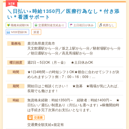
NEW
＼日払い×時給1350円／医療行為なし＊付き添
い＊看護サポート
職種未経験OK
交通費別途支給あり
土日祝日が休み
残業なし
WEB登録OK
派遣
鹿児島県鹿児島市
勤務地
天文館通駅から---分／坂之上駅から---分／騎射場駅から---分
／朝日通駅から---分／高見馬場駅から---分
週2日～5日OK（月～金） ★土日休みOK
曜日頻度
★1日4時間～の時短シフトOK★都合に合わせてシフトが決
時間
められますシフト例：7：00～16：009：…
開始日はご相談ください！ ★急募 ★職場が気に入れば、
期間
長期でも働けます！
無資格未経験：時給1350円～ 経験者：時給1400円～ ★
時給
日払い／週払い制度あり（月払いも選べます）※稼働開始時
は手続き完了次第のお支払いとなります。
交通費
交通費全額支給※規定有