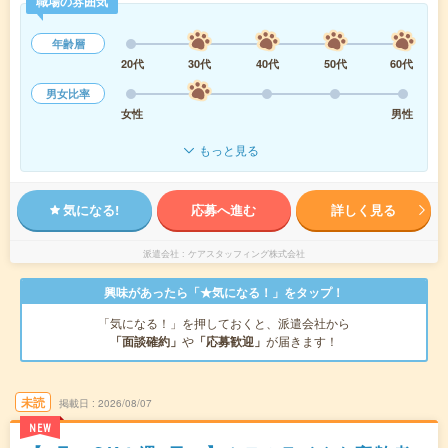
職場の雰囲気
年齢層
20代
30代
40代
50代
60代
男女比率
女性
男性
もっと見る
気になる!
応募へ進む
詳しく見る
派遣会社
ケアスタッフィング株式会社
興味があったら「★気になる！」をタップ！
「気になる！」を押しておくと、派遣会社から
「面談確約」
や
「応募歓迎」
が届きます！
未読
掲載日
2026/08/07
NEW