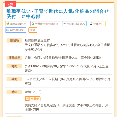
NEW
離職率低い×子育て世代に人気/化粧品の問合せ
受付 ＠中心部
職種未経験OK
交通費別途支給あり
土日祝日が休み
残業なし
WEB登録OK
派遣
鹿児島県鹿児島市
勤務地
天文館通駅から徒歩3分／いづろ通駅から徒歩4分／朝日通駅
から徒歩6分
月曜～金曜の週5日勤務/土日祝日休み（完全週休2日制）
曜日頻度
(1)11:00-17:00(休憩30分)(2)11:00-17:00(休憩60分)※上記固
時間
定OK
3ヶ月以上／即日～長期（3ヶ月更新／初回2ヶ月、以降3ヶ月
期間
更新）
時給1200円
時給
交通費
実費支給／当社規定あり。別途支給（2キロ以上の場合、月
上限4万円）