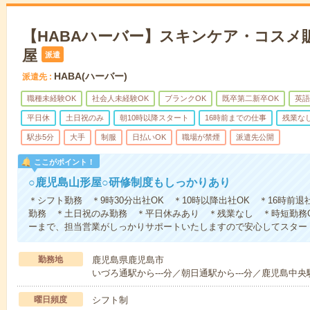
【HABAハーバー】スキンケア・コスメ
屋
派遣
HABA(ハーバー)
派遣先
職種未経験OK
社会人未経験OK
ブランクOK
既卒第二新卒OK
英語
平日休
土日祝のみ
朝10時以降スタート
16時前までの仕事
残業な
駅歩5分
大手
制服
日払いOK
職場が禁煙
派遣先公開
ここがポイント！
○鹿児島山形屋○研修制度もしっかりあり
＊シフト勤務 ＊9時30分出社OK ＊10時以降出社OK ＊16時前退
勤務 ＊土日祝のみ勤務 ＊平日休みあり ＊残業なし ＊時短勤務
ーまで、担当営業がしっかりサポートいたしますので安心してスター
勤務地
鹿児島県鹿児島市
いづろ通駅から---分／朝日通駅から---分／鹿児島中央駅
曜日頻度
シフト制