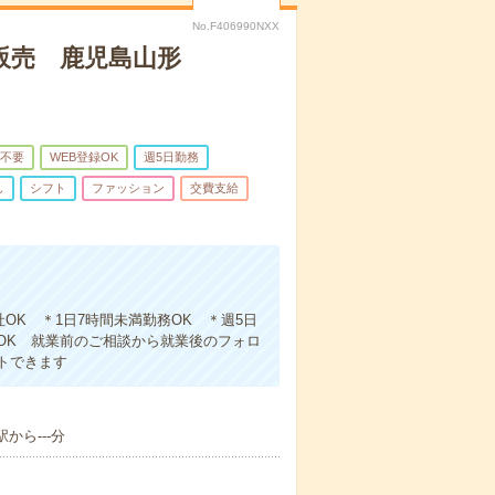
No.F406990NXX
販売 鹿児島山形
不要
WEB登録OK
週5日勤務
し
シフト
ファッション
交費支給
社OK ＊1日7時間未満勤務OK ＊週5日
OK 就業前のご相談から就業後のフォロ
トできます
から---分