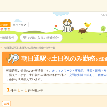
ヘル
沖縄版
エリア変更
た希望条件
お気に入りの派遣会社
朝日通駅周辺 土日祝のみ勤務の派遣の仕事一覧
朝日通駅
土日祝のみ勤務
で
の派
朝日通駅の派遣のお仕事情報です。
オフィスワーク・事務系
、
営業・販売・サ
り揃えています。土日祝のみ勤務の条件の他に、
交通費別途支給あり
、
職種未
り条件も取り揃えています。
1
1
1
件中
～
件を表示中
未読