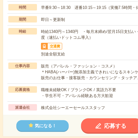
時間
早番9:30～18:30 遅番10:15～19:15（実働7.5時間
期間
即日～更新制
時給
時給1340円～1340円 ・毎月末締め/翌月15日支
度（速払いドットコム導入）
交通費
別途全額支給
仕事内容
販売（アパレル・ファッション・コスメ）
＊HABA(ハーバー)無添加主義できれいになるスキ
販売のお仕事・接客販売・カウンセリング・タッチア
応募資格
職種未経験OK / ブランクOK / 英語力不要
・学生不可・アパレル経験ある方大歓迎
派遣会社
株式会社シーエーセールススタッフ
応募する
気になる！