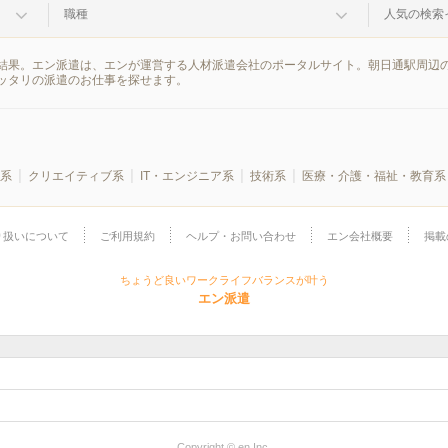
職種
人気の検索
結果。エン派遣は、エンが運営する人材派遣会社のポータルサイト。朝日通駅周辺の
ッタリの派遣のお仕事を探せます。
系
クリエイティブ系
IT・エンジニア系
技術系
医療・介護・福祉・教育系
り扱いについて
ご利用規約
ヘルプ・お問い合わせ
エン会社概要
掲載
ちょうど良いワークライフバランスが叶う
エン派遣
Copyright © en Inc.