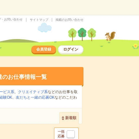
プ・お問い合わせ
サイトマップ
掲載のお問い合わせ
会員登録
ログイン
遣のお仕事情報一覧
ービス系
、
クリエイティブ系
などのお仕事を取
経験OK
、
友だちと一緒の応募OK
などのこだわ
新着順
一括
応募