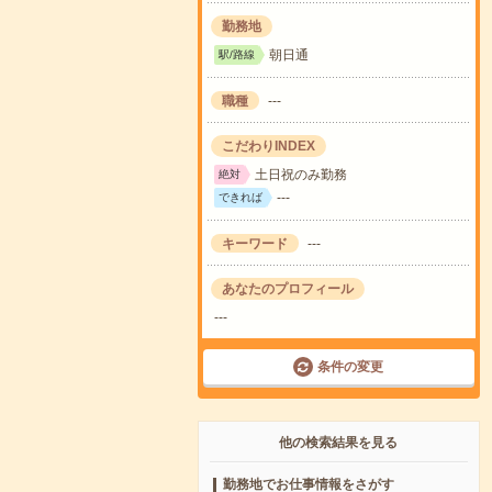
勤務地
朝日通
駅/路線
職種
---
こだわりINDEX
土日祝のみ勤務
絶対
---
できれば
キーワード
---
あなたのプロフィール
---
条件の変更
他の検索結果を見る
勤務地でお仕事情報をさがす