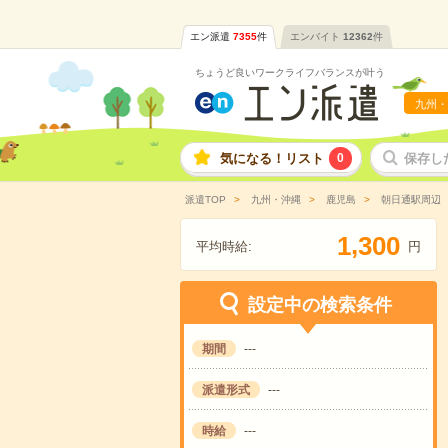
エン派遣
7355
件
エンバイト
12362
件
ちょうど良いワークライフバランスが叶う
九州・
気になる！リスト
0
保存し
派遣TOP
九州・沖縄
鹿児島
朝日通駅周辺
,
1
3
0
0
平均時給:
円
設定中の検索条件
期間
---
派遣形式
---
時給
---