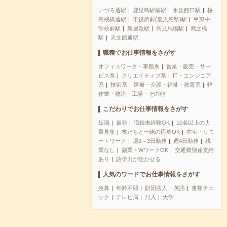
いづろ通駅
鹿児島駅前駅
水族館口駅
桜
島桟橋通駅
市役所前(鹿児島県)駅
甲東中
学校前駅
新屋敷駅
高見馬場駅
武之橋
駅
天文館通駅
職種でお仕事情報をさがす
オフィスワーク・事務系
営業・販売・サー
ビス系
クリエイティブ系
IT・エンジニア
系
技術系
医療・介護・福祉・教育系
軽
作業・物流・工場・その他
こだわりでお仕事情報をさがす
短期
単発
職種未経験OK
10名以上の大
量募集
友だちと一緒の応募OK
在宅・リモ
ートワーク
週2～3日勤務
週4日勤務
残
業なし
副業・WワークOK
交通費別途支給
あり
語学力が活かせる
人気のワードでお仕事情報をさがす
急募
年齢不問
財団法人
英語
書類チェ
ック
テレビ局
封入
大学