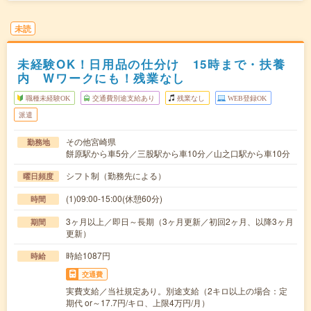
未読
未経験OK！日用品の仕分け 15時まで・扶養
内 Wワークにも！残業なし
職種未経験OK
交通費別途支給あり
残業なし
WEB登録OK
派遣
その他宮崎県
勤務地
餅原駅から車5分／三股駅から車10分／山之口駅から車10分
シフト制（勤務先による）
曜日頻度
(1)09:00-15:00(休憩60分)
時間
3ヶ月以上／即日～長期（3ヶ月更新／初回2ヶ月、以降3ヶ月
期間
更新）
時給1087円
時給
交通費
実費支給／当社規定あり。別途支給（2キロ以上の場合：定
期代 or～17.7円/キロ、上限4万円/月）