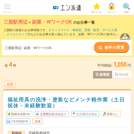
メニュー
気になる!
ログイン
検索
三股駅周辺
×
副業・WワークOK
のお仕事一覧
三股駅の派遣のお仕事情報です。
オフィスワーク・事務系
、
営業・販売・サービス系
、
クリエイティブ系
などのお仕事を取り揃えています。副業・WワークOKの条件の他
に、
交通費別途支給あり
、
職種未経験OK
、
友だちと一緒の応募OK
などのこだわり条
件も取り揃えています。
条件の変更
三股駅周辺 / 副業・WワークOK
4
1,050
全
件
平均時給:
円
時給順
新着順
未読
福祉用具の洗浄・塗装などメンテ軽作業（土日
祝休・未経験歓迎）
職種未経験OK
交通費別途支給あり
土日祝日が休み
残業なし
WEB登録OK
派遣
宮崎県都城市
勤務地