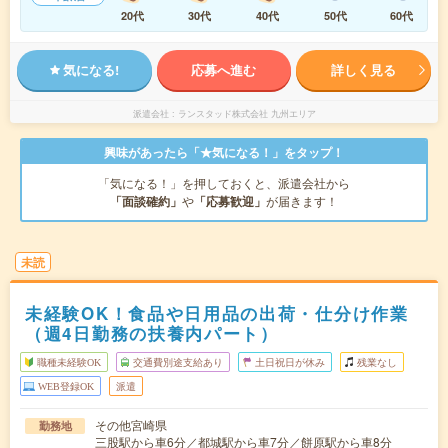
20代
30代
40代
50代
60代
気になる!
応募へ進む
詳しく見る
派遣会社
ランスタッド株式会社 九州エリア
興味があったら「★気になる！」をタップ！
「気になる！」を押しておくと、派遣会社から
「面談確約」
や
「応募歓迎」
が届きます！
未読
未経験OK！食品や日用品の出荷・仕分け作業
（週4日勤務の扶養内パート）
職種未経験OK
交通費別途支給あり
土日祝日が休み
残業なし
WEB登録OK
派遣
その他宮崎県
勤務地
三股駅から車6分／都城駅から車7分／餅原駅から車8分