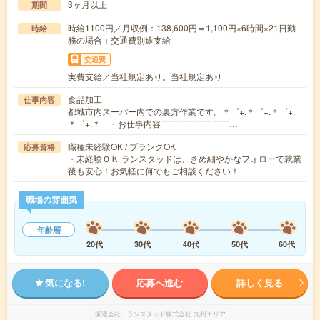
3ヶ月以上
期間
時給1100円／月収例：138,600円＝1,100円×6時間×21日勤
時給
務の場合＋交通費別途支給
交通費
実費支給／当社規定あり。当社規定あり
食品加工
仕事内容
都城市内スーパー内での裏方作業です。＊゜+.＊゜+.＊゜+.
＊゜+.＊ ・お仕事内容￣￣￣￣￣￣￣￣…
職種未経験OK / ブランクOK
応募資格
・未経験ＯＫ ランスタッドは、きめ細やかなフォローで就業
後も安心！お気軽に何でもご相談ください！
職場の雰囲気
年齢層
20代
30代
40代
50代
60代
気になる!
応募へ進む
詳しく見る
派遣会社
ランスタッド株式会社 九州エリア