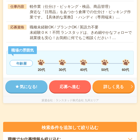
軽作業（仕分け・ピッキング・検品、商品管理）
仕事内容
身近な「日用品」をあつかう倉庫での仕分け・ピッキング作
業です。【具体的な業務】・ハンディ（専用端末）…
職種未経験OK / ブランクOK / 英語力不要
応募資格
未経験ＯＫ！不問 ランスタッドは、きめ細やかなフォローで
就業後も安心！お気軽に何でもご相談ください！…
職場の雰囲気
年齢層
20代
30代
40代
50代
60代
気になる!
応募へ進む
詳しく見る
派遣会社
ランスタッド株式会社 九州エリア
検索条件を追加して絞り込む
職種
でお仕事情報を絞り込む