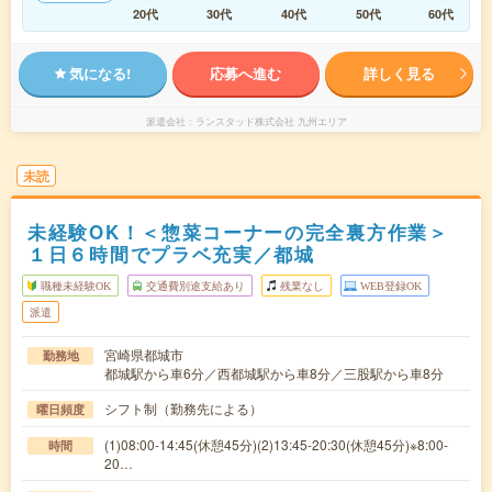
20代
30代
40代
50代
60代
気になる!
応募へ進む
詳しく見る
派遣会社
ランスタッド株式会社 九州エリア
未読
未経験OK！＜惣菜コーナーの完全裏方作業＞
１日６時間でプラベ充実／都城
職種未経験OK
交通費別途支給あり
残業なし
WEB登録OK
派遣
宮崎県都城市
勤務地
都城駅から車6分／西都城駅から車8分／三股駅から車8分
シフト制（勤務先による）
曜日頻度
(1)08:00-14:45(休憩45分)(2)13:45-20:30(休憩45分)※8:00-
時間
20…