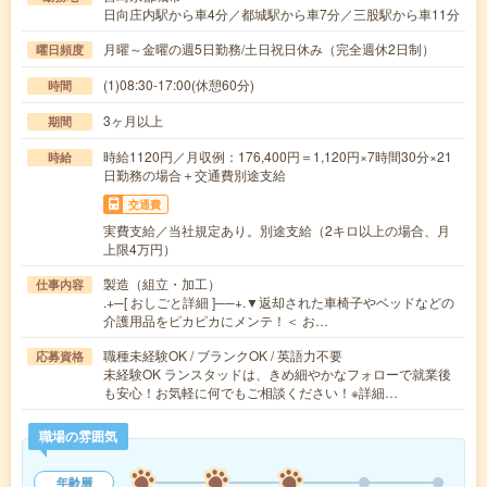
日向庄内駅から車4分／都城駅から車7分／三股駅から車11分
月曜～金曜の週5日勤務/土日祝日休み（完全週休2日制）
曜日頻度
(1)08:30-17:00(休憩60分)
時間
3ヶ月以上
期間
時給1120円／月収例：176,400円＝1,120円×7時間30分×21
時給
日勤務の場合＋交通費別途支給
交通費
実費支給／当社規定あり。別途支給（2キロ以上の場合、月
上限4万円）
製造（組立・加工）
仕事内容
.+─[ おしごと詳細 ]──+.▼返却された車椅子やベッドなどの
介護用品をピカピカにメンテ！＜ お…
職種未経験OK / ブランクOK / 英語力不要
応募資格
未経験OK ランスタッドは、きめ細やかなフォローで就業後
も安心！お気軽に何でもご相談ください！※詳細…
職場の雰囲気
年齢層