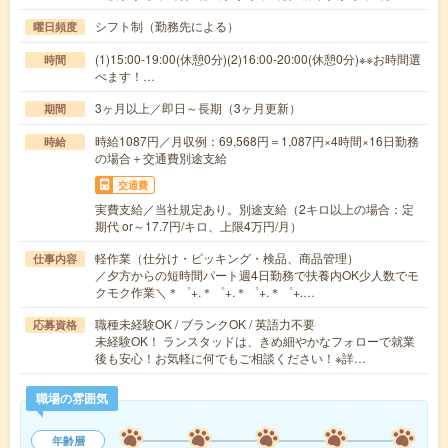
シフト制（勤務先による）
曜日頻度
(1)15:00-19:00(休憩0分)(2)16:00-20:00(休憩0分)※※お時間選
時間
べます！…
3ヶ月以上／即日～長期（3ヶ月更新）
期間
時給1087円／月収例：69,568円＝1,087円×4時間×16日勤務
時給
の場合＋交通費別途支給
交通費
実費支給／当社規定あり。別途支給（2キロ以上の場合：定
期代 or～17.7円/キロ、上限4万円/月）
軽作業（仕分け・ピッキング・検品、商品管理）
仕事内容
／夕方からの短時間パート週4日勤務で扶養内OK少人数でモ
クモク作業＼＊゜+.＊゜+.＊゜+.＊゜+.…
職種未経験OK / ブランクOK / 英語力不要
応募資格
未経験OK！ ランスタッドは、きめ細やかなフォローで就業
後も安心！お気軽に何でもご相談ください！※詳…
職場の雰囲気
年齢層