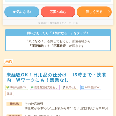
気になる!
応募へ進む
詳しく見る
派遣会社
株式会社テクノ・サービス
興味があったら「★気になる！」をタップ！
「気になる！」を押しておくと、派遣会社から
「面談確約」
や
「応募歓迎」
が届きます！
未読
未経験OK！日用品の仕分け 15時まで・扶養
内 Wワークにも！残業なし
職種未経験OK
交通費別途支給あり
残業なし
WEB登録OK
派遣
その他宮崎県
勤務地
餅原駅から車5分／三股駅から車10分／山之口駅から車10分