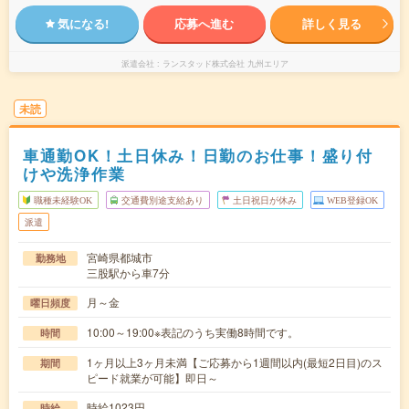
気になる!
応募へ進む
詳しく見る
派遣会社
ランスタッド株式会社 九州エリア
未読
車通勤OK！土日休み！日勤のお仕事！盛り付
けや洗浄作業
職種未経験OK
交通費別途支給あり
土日祝日が休み
WEB登録OK
派遣
宮崎県都城市
勤務地
三股駅から車7分
月～金
曜日頻度
10:00～19:00※表記のうち実働8時間です。
時間
1ヶ月以上3ヶ月未満【ご応募から1週間以内(最短2日目)のス
期間
ピード就業が可能】即日～
時給1023円
時給