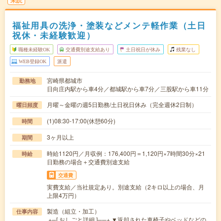
未読
福祉用具の洗浄・塗装などメンテ軽作業（土日
祝休・未経験歓迎）
職種未経験OK
交通費別途支給あり
土日祝日が休み
残業なし
WEB登録OK
派遣
宮崎県都城市
勤務地
日向庄内駅から車4分／都城駅から車7分／三股駅から車11分
月曜～金曜の週5日勤務/土日祝日休み（完全週休2日制）
曜日頻度
(1)08:30-17:00(休憩60分)
時間
3ヶ月以上
期間
時給1120円／月収例：176,400円＝1,120円×7時間30分×21
時給
日勤務の場合＋交通費別途支給
交通費
実費支給／当社規定あり。別途支給（2キロ以上の場合、月
上限4万円）
製造（組立・加工）
仕事内容
.+─[ おしごと詳細 ]──+.▼返却された車椅子やベッドなどの