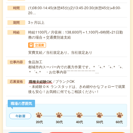
(1)08:00-14:45(休憩45分)(2)13:45-20:30(休憩45分)※8:00-
時間
20…
3ヶ月以上
期間
時給1100円／月収例：138,600円＝1,100円×6時間×21日勤
時給
務の場合＋交通費別途支給
交通費
実費支給／当社規定あり。当社規定あり
食品加工
仕事内容
都城市内スーパー内での裏方作業です。＊゜+.＊゜+.＊゜+.
＊゜+.＊ ・お仕事内容￣￣￣￣￣￣￣￣…
/ ブランクOK
職種未経験OK
応募資格
・未経験ＯＫ ランスタッドは、きめ細やかなフォローで就業
後も安心！お気軽に何でもご相談ください！
職場の雰囲気
年齢層
20代
30代
40代
50代
60代