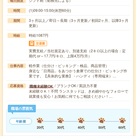
シフト制（勤務先による）
曜日頻度
(1)09:00-15:00(休憩60分)
時間
3ヶ月以上／即日～長期（3ヶ月更新／初回2ヶ月、以降3ヶ月
期間
更新）
時給1087円
時給
交通費
実費支給／当社規定あり。別途支給（2キロ以上の場合：定
期代 or～17.7円/キロ、上限4万円/月）
軽作業（仕分け・ピッキング・検品、商品管理）
仕事内容
身近な「日用品」をあつかう倉庫での仕分け・ピッキング作
業です。【具体的な業務】・ハンディ（専用端末）…
/ ブランクOK / 英語力不要
職種未経験OK
応募資格
未経験ＯＫ！不問 ランスタッドは、きめ細やかなフォローで
就業後も安心！お気軽に何でもご相談ください！…
職場の雰囲気
年齢層
20代
30代
40代
50代
60代