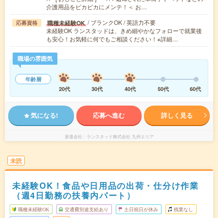
介護用品をピカピカにメンテ！＜ お…
/ ブランクOK / 英語力不要
職種未経験OK
応募資格
未経験OK ランスタッドは、きめ細やかなフォローで就業後
も安心！お気軽に何でもご相談ください！※詳細…
職場の雰囲気
年齢層
20代
30代
40代
50代
60代
気になる!
応募へ進む
詳しく見る
派遣会社
ランスタッド株式会社 九州エリア
未読
未経験OK！食品や日用品の出荷・仕分け作業
（週4日勤務の扶養内パート）
職種未経験OK
交通費別途支給あり
土日祝日が休み
残業なし