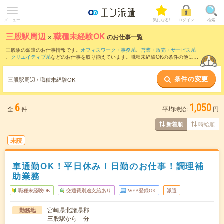
メニュー
気になる!
ログイン
検索
三股駅周辺
×
職種未経験OK
のお仕事一覧
三股駅の派遣のお仕事情報です。
オフィスワーク・事務系
、
営業・販売・サービス系
、
クリエイティブ系
などのお仕事を取り揃えています。職種未経験OKの条件の他に、
交通費別途支給あり
、
友だちと一緒の応募OK
、
週4日勤務
などのこだわり条件も取り
揃えています。
条件の変更
三股駅周辺 / 職種未経験OK
6
1,050
全
件
平均時給:
円
時給順
新着順
未読
車通勤OK！平日休み！日勤のお仕事！調理補
助業務
職種未経験OK
交通費別途支給あり
WEB登録OK
派遣
宮崎県北諸県郡
勤務地
三股駅から---分