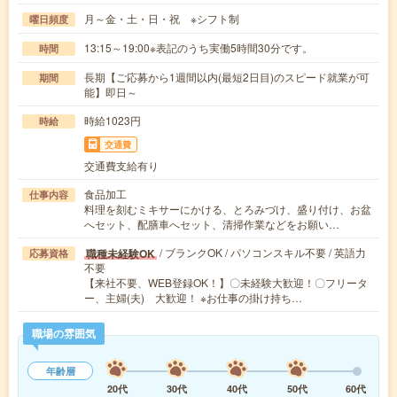
月～金・土・日・祝 ※シフト制
曜日頻度
13:15～19:00※表記のうち実働5時間30分です。
時間
長期【ご応募から1週間以内(最短2日目)のスピード就業が可
期間
能】即日～
時給1023円
時給
交通費
交通費支給有り
食品加工
仕事内容
料理を刻むミキサーにかける、とろみづけ、盛り付け、お盆
へセット、配膳車へセット、清掃作業などをお願い…
/ ブランクOK / パソコンスキル不要 / 英語力
職種未経験OK
応募資格
不要
【来社不要、WEB登録OK！】〇未経験大歓迎！〇フリータ
ー、主婦(夫) 大歓迎！ ※お仕事の掛け持ち…
職場の雰囲気
年齢層
20代
30代
40代
50代
60代