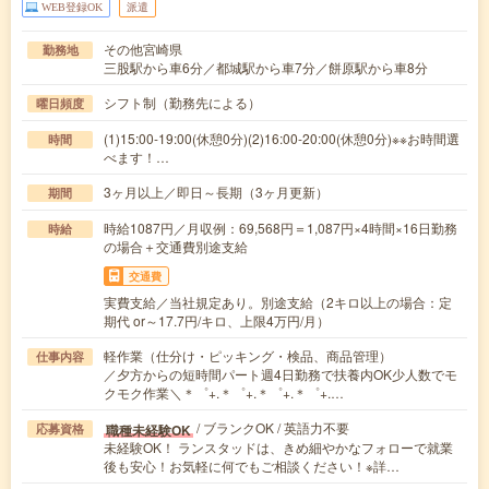
WEB登録OK
派遣
その他宮崎県
勤務地
三股駅から車6分／都城駅から車7分／餅原駅から車8分
シフト制（勤務先による）
曜日頻度
(1)15:00-19:00(休憩0分)(2)16:00-20:00(休憩0分)※※お時間選
時間
べます！…
3ヶ月以上／即日～長期（3ヶ月更新）
期間
時給1087円／月収例：69,568円＝1,087円×4時間×16日勤務
時給
の場合＋交通費別途支給
交通費
実費支給／当社規定あり。別途支給（2キロ以上の場合：定
期代 or～17.7円/キロ、上限4万円/月）
軽作業（仕分け・ピッキング・検品、商品管理）
仕事内容
／夕方からの短時間パート週4日勤務で扶養内OK少人数でモ
クモク作業＼＊゜+.＊゜+.＊゜+.＊゜+.…
/ ブランクOK / 英語力不要
職種未経験OK
応募資格
未経験OK！ ランスタッドは、きめ細やかなフォローで就業
後も安心！お気軽に何でもご相談ください！※詳…