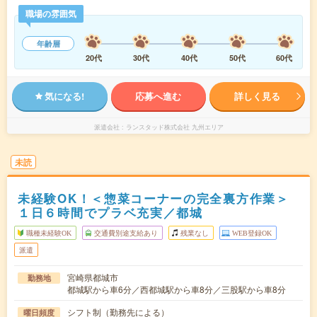
職場の雰囲気
年齢層
20代
30代
40代
50代
60代
気になる!
応募へ進む
詳しく見る
派遣会社
ランスタッド株式会社 九州エリア
未読
未経験OK！＜惣菜コーナーの完全裏方作業＞
１日６時間でプラベ充実／都城
職種未経験OK
交通費別途支給あり
残業なし
WEB登録OK
派遣
宮崎県都城市
勤務地
都城駅から車6分／西都城駅から車8分／三股駅から車8分
シフト制（勤務先による）
曜日頻度