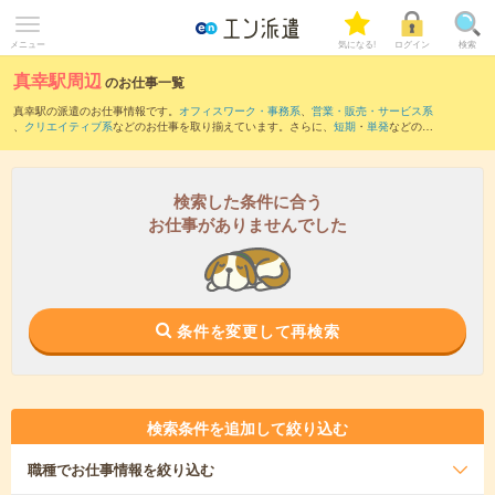
メニュー
気になる!
ログイン
検索
真幸駅周辺
のお仕事一覧
真幸駅の派遣のお仕事情報です。
オフィスワーク・事務系
、
営業・販売・サービス系
、
クリエイティブ系
などのお仕事を取り揃えています。さらに、
短期
・
単発
などの期
間や、
職種未経験OK
などのこだわり条件で絞り込んでいただけます。
また、
えびの駅
・
栗野駅
・
鶴丸駅
・
えびの上江駅
・
京町温泉駅
など近隣駅のお仕事も
ご確認いただけます。
検索した条件に合う
お仕事がありませんでした
条件を変更して再検索
検索条件を追加して絞り込む
職種
でお仕事情報を絞り込む