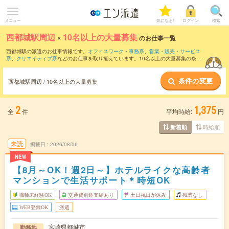
メニュー
気になる!
ログイン
検索
西都城駅周辺
×
10名以上の大量募集
のお仕事一覧
西都城駅の派遣のお仕事情報です。
オフィスワーク・事務系
、
営業・販売・サービス
系
、
クリエイティブ系
などのお仕事を取り揃えています。10名以上の大量募集の条件
の他に、
交通費別途支給あり
、
職種未経験OK
、
友だちと一緒の応募OK
などのこだわ
り条件も取り揃えています。
条件の変更
西都城駅周辺 / 10名以上の大量募集
2
1,375
全
件
平均時給:
円
時給順
新着順
未読
掲載日
2026/08/06
NEW
【8月～OK！週2日～】ホテルライクな高齢者
マンションで生活サポート＊時短OK
職種未経験OK
交通費別途支給あり
土日祝日が休み
残業なし
WEB登録OK
派遣
宮崎県都城市
勤務地