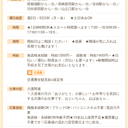
西都城駅から---分／高崎新田駅から---分／谷頭駅から---分／
日向前田駅から---分／山之口駅から---分
週2日～5日OK（月～金） ★土日休みOK
曜日頻度
★1日8時間OK★スタート時間選べます！7:00～16:009:00～
時間
17:0011:00～19:0…
開始日はご相談ください！ ★急募 ★職場が気に入れば、
期間
長期でも働けます！
無資格未経験：時給1350円～ 経験者：時給1400円～★日
時給
払い／週払い制度あり（月払いも選べます）※稼働開始時は
手続き完了次第のお支払いとなります。
交通費
交通費全額支給※規定有
介護関連
仕事内容
＊入居者の方の「ありがとう」が嬉しい＊お年寄りを笑顔に
する介護のお仕事です。おじいちゃん、おばあちゃ…
職種未経験OK / ブランクOK / パソコンスキル不要 / 英語力不
応募資格
要
無資格・未経験OK年齢不問★10名以上採用予定★履歴書は
不要です▽応募後の流れ1)翌営業日までに担当…