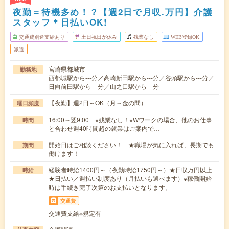
夜勤＝待機多め！？【週2日で月収.万円】介護
スタッフ＊日払いOK!
交通費別途支給あり
土日祝日が休み
残業なし
WEB登録OK
派遣
宮崎県都城市
勤務地
西都城駅から---分／高崎新田駅から---分／谷頭駅から---分／
日向前田駅から---分／山之口駅から---分
【夜勤】週2日～OK（月～金の間）
曜日頻度
16:00～翌9:00 ※残業なし！※Wワークの場合、他のお仕事
時間
と合わせ週40時間超の就業はご案内で…
開始日はご相談ください！ ★職場が気に入れば、長期でも
期間
働けます！
経験者時給1400円～（夜勤時給1750円～）★日収万円以上
時給
★日払い／週払い制度あり（月払いも選べます）※稼働開始
時は手続き完了次第のお支払いとなります。
交通費
交通費支給※規定有