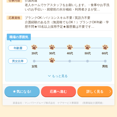
介護関連
仕事内容
老人ホームでケアスタッフをお願いします。・食事やお手洗
いのお手伝い・就寝前の水分補給・利用者さまが安…
ブランクOK / パソコンスキル不要 / 英語力不要
応募資格
介護経験のある方（無資格でもOK！）ブランクOK年齢・学
歴不問★10名以上採用予定★履歴書は不要です…
職場の雰囲気
年齢層
20代
30代
40代
50代
60代
男女比率
女性
男性
もっと見る
気になる!
応募へ進む
詳しく見る
派遣会社
マンパワーグループ株式会社 ケアサービス事業部 （医療福祉介護関連）