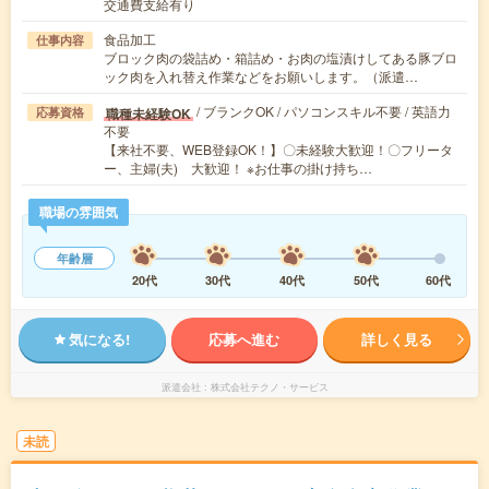
交通費支給有り
食品加工
仕事内容
ブロック肉の袋詰め・箱詰め・お肉の塩漬けしてある豚ブロ
ック肉を入れ替え作業などをお願いします。（派遣…
/ ブランクOK / パソコンスキル不要 / 英語力
職種未経験OK
応募資格
不要
【来社不要、WEB登録OK！】〇未経験大歓迎！〇フリータ
ー、主婦(夫) 大歓迎！ ※お仕事の掛け持ち…
職場の雰囲気
年齢層
20代
30代
40代
50代
60代
気になる!
応募へ進む
詳しく見る
派遣会社
株式会社テクノ・サービス
未読