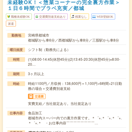
未経験OK！＜惣菜コーナーの完全裏方作業＞
１日６時間でプラベ充実／都城
職種未経験OK
交通費別途支給あり
残業なし
WEB登録OK
派遣
宮崎県都城市
勤務地
都城駅から車6分／西都城駅から車8分／三股駅から車8分
シフト制（勤務先による）
曜日頻度
(1)08:00-14:45(休憩45分)(2)13:45-20:30(休憩45分)※8:00-
時間
20…
3ヶ月以上
期間
時給1100円／月収例：138,600円＝1,100円×6時間×21日勤
時給
務の場合＋交通費別途支給
交通費
実費支給／当社規定あり。当社規定あり
食品加工
仕事内容
都城市内スーパー内での裏方作業です。＊゜+.＊゜+.＊゜+.
＊゜+.＊ ・お仕事内容￣￣￣￣￣￣￣￣…