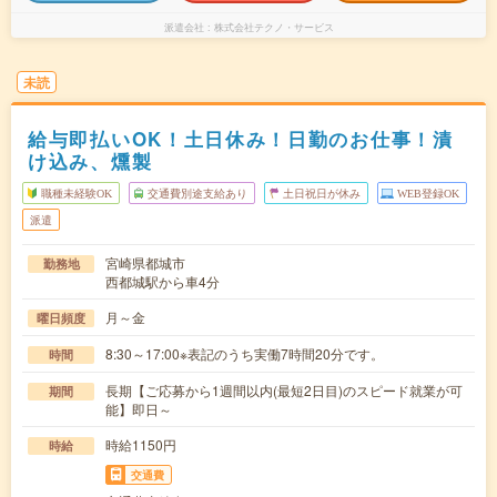
派遣会社
株式会社テクノ・サービス
未読
給与即払いOK！土日休み！日勤のお仕事！漬
け込み、燻製
職種未経験OK
交通費別途支給あり
土日祝日が休み
WEB登録OK
派遣
宮崎県都城市
勤務地
西都城駅から車4分
月～金
曜日頻度
8:30～17:00※表記のうち実働7時間20分です。
時間
長期【ご応募から1週間以内(最短2日目)のスピード就業が可
期間
能】即日～
時給1150円
時給
交通費