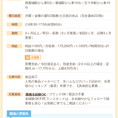
西都城駅から車5分／都城駅から車10分／五十市駅から車10
分
月曜～金曜の週5日勤務/土日祝日休み（完全週休2日制）
曜日頻度
(1)08:30-17:00(休憩60分)
時間
3ヶ月以上／即日～長期（3ヶ月更新／初回2ヶ月、以降3ヶ月
期間
更新）
時給1100円／月収例：173,250円＝1,100円×7時間30分×21
時給
日勤務の場合
交通費
実費支給／当社規定あり。別途支給（2キロ以上の場合：定
期代 or～17.7円/キロ、上限4万円/月）
食品加工
仕事内容
人気の食品メーカーにて、生ハムなどのパック詰めや、出荷
前のピッキング（集荷）作業です。【具体的な業務…
/ ブランクOK / 英語力不要
職種未経験OK
応募資格
未経験OK不問 ランスタッドは、きめ細やかなフォローで就
業後も安心！お気軽に何でもご相談ください！
職場の雰囲気