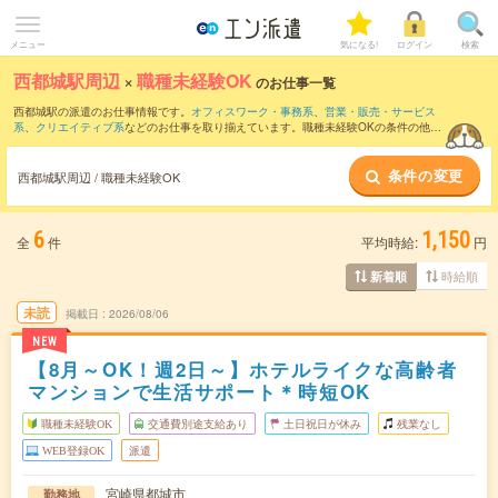
メニュー
気になる!
ログイン
検索
西都城駅周辺
×
職種未経験OK
のお仕事一覧
西都城駅の派遣のお仕事情報です。
オフィスワーク・事務系
、
営業・販売・サービス
系
、
クリエイティブ系
などのお仕事を取り揃えています。職種未経験OKの条件の他
に、
交通費別途支給あり
、
友だちと一緒の応募OK
、
週4日勤務
などのこだわり条件も
取り揃えています。
条件の変更
西都城駅周辺 / 職種未経験OK
6
1,150
全
件
平均時給:
円
時給順
新着順
未読
掲載日
2026/08/06
NEW
【8月～OK！週2日～】ホテルライクな高齢者
マンションで生活サポート＊時短OK
職種未経験OK
交通費別途支給あり
土日祝日が休み
残業なし
WEB登録OK
派遣
宮崎県都城市
勤務地