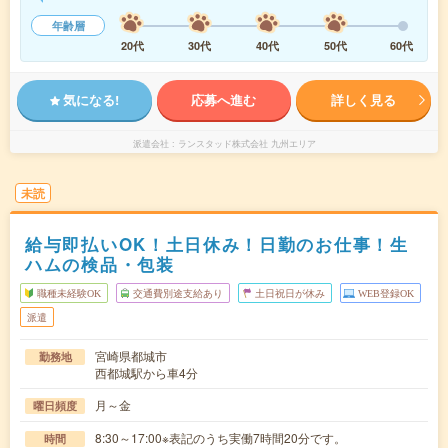
年齢層
20代
30代
40代
50代
60代
気になる!
応募へ進む
詳しく見る
派遣会社
ランスタッド株式会社 九州エリア
未読
給与即払いOK！土日休み！日勤のお仕事！生
ハムの検品・包装
職種未経験OK
交通費別途支給あり
土日祝日が休み
WEB登録OK
派遣
宮崎県都城市
勤務地
西都城駅から車4分
月～金
曜日頻度
8:30～17:00※表記のうち実働7時間20分です。
時間