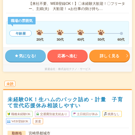
【来社不要、WEB登録OK！】〇未経験大歓迎！〇フリータ
ー、主婦(夫) 大歓迎！ ※お仕事の掛け持ち…
職場の雰囲気
年齢層
20代
30代
40代
50代
60代
気になる!
応募へ進む
詳しく見る
派遣会社
株式会社テクノ・サービス
未読
未経験OK！生ハムのパック詰め・計量 子育
て世代応援休み相談しやすい
職種未経験OK
交通費別途支給あり
土日祝日が休み
残業なし
WEB登録OK
派遣
宮崎県都城市
勤務地