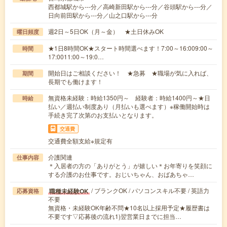
西都城駅から---分／高崎新田駅から---分／谷頭駅から---分／
日向前田駅から---分／山之口駅から---分
週2日～5日OK（月～金） ★土日休みOK
曜日頻度
★1日8時間OK★スタート時間選べます！7:00～16:009:00～
時間
17:0011:00～19:0…
開始日はご相談ください！ ★急募 ★職場が気に入れば、
期間
長期でも働けます！
無資格未経験：時給1350円～ 経験者：時給1400円～★日
時給
払い／週払い制度あり（月払いも選べます）※稼働開始時は
手続き完了次第のお支払いとなります。
交通費
交通費全額支給※規定有
介護関連
仕事内容
＊入居者の方の「ありがとう」が嬉しい＊お年寄りを笑顔に
する介護のお仕事です。おじいちゃん、おばあちゃ…
/ ブランクOK / パソコンスキル不要 / 英語力
職種未経験OK
応募資格
不要
無資格・未経験OK年齢不問★10名以上採用予定★履歴書は
不要です▽応募後の流れ1)翌営業日までに担当…