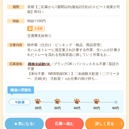
長期【ご応募から1週間以内(最短2日目)のスピード就業が可
期間
能】即日～
時給1100円
時給
交通費
交通費支給有り
軽作業（仕分け・ピッキング・検品、商品管理）
仕事内容
生ハムをトレーに規定量入れ計量する作業、生ハムが計量さ
れたトレーを流れる包装容器に移していく作業をお…
/ ブランクOK / パソコンスキル不要 / 英語力
職種未経験OK
応募資格
不要
【来社不要、WEB登録OK！】〇未経験大歓迎！〇フリータ
ー、主婦(夫) 大歓迎！ ※お仕事の掛け持ち…
職場の雰囲気
年齢層
20代
30代
40代
50代
60代
気になる!
応募へ進む
詳しく見る