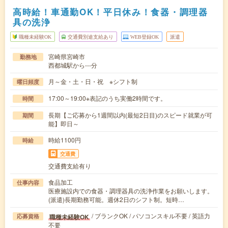
高時給！車通勤OK！平日休み！食器・調理器
具の洗浄
職種未経験OK
交通費別途支給あり
WEB登録OK
派遣
宮崎県宮崎市
勤務地
西都城駅から---分
月～金・土・日・祝 ※シフト制
曜日頻度
17:00～19:00※表記のうち実働2時間です。
時間
長期【ご応募から1週間以内(最短2日目)のスピード就業が可
期間
能】即日～
時給1100円
時給
交通費
交通費支給有り
食品加工
仕事内容
医療施設内での食器・調理器具の洗浄作業をお願いします。
(派遣)長期勤務可能。週休2日のシフト制。短時…
/ ブランクOK / パソコンスキル不要 / 英語力
職種未経験OK
応募資格
不要