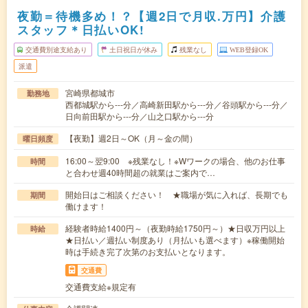
夜勤＝待機多め！？【週2日で月収.万円】介護
スタッフ＊日払いOK!
交通費別途支給あり
土日祝日が休み
残業なし
WEB登録OK
派遣
宮崎県都城市
勤務地
西都城駅から---分／高崎新田駅から---分／谷頭駅から---分／
日向前田駅から---分／山之口駅から---分
【夜勤】週2日～OK（月～金の間）
曜日頻度
16:00～翌9:00 ※残業なし！※Wワークの場合、他のお仕事
時間
と合わせ週40時間超の就業はご案内で…
開始日はご相談ください！ ★職場が気に入れば、長期でも
期間
働けます！
経験者時給1400円～（夜勤時給1750円～）★日収万円以上
時給
★日払い／週払い制度あり（月払いも選べます）※稼働開始
時は手続き完了次第のお支払いとなります。
交通費
交通費支給※規定有