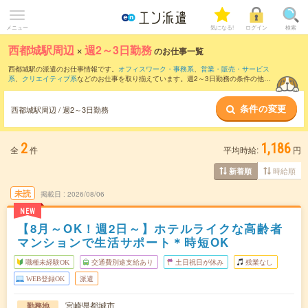
メニュー
気になる!
ログイン
検索
西都城駅周辺
×
週2～3日勤務
のお仕事一覧
西都城駅の派遣のお仕事情報です。
オフィスワーク・事務系
、
営業・販売・サービス
系
、
クリエイティブ系
などのお仕事を取り揃えています。週2～3日勤務の条件の他
に、
交通費別途支給あり
、
職種未経験OK
、
友だちと一緒の応募OK
などのこだわり条
件も取り揃えています。
条件の変更
西都城駅周辺 / 週2～3日勤務
2
1,186
全
件
平均時給:
円
時給順
新着順
未読
掲載日
2026/08/06
NEW
【8月～OK！週2日～】ホテルライクな高齢者
マンションで生活サポート＊時短OK
職種未経験OK
交通費別途支給あり
土日祝日が休み
残業なし
WEB登録OK
派遣
宮崎県都城市
勤務地