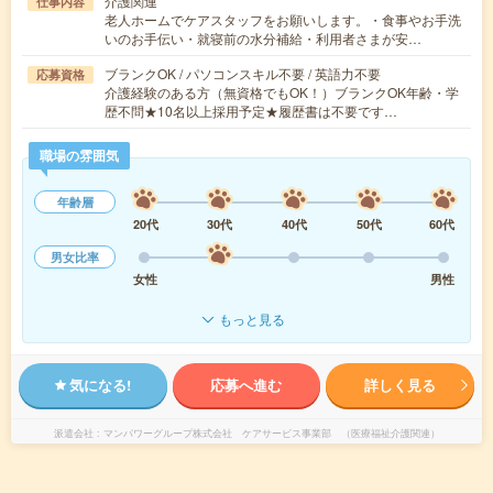
介護関連
仕事内容
老人ホームでケアスタッフをお願いします。・食事やお手洗
いのお手伝い・就寝前の水分補給・利用者さまが安…
ブランクOK / パソコンスキル不要 / 英語力不要
応募資格
介護経験のある方（無資格でもOK！）ブランクOK年齢・学
歴不問★10名以上採用予定★履歴書は不要です…
職場の雰囲気
年齢層
20代
30代
40代
50代
60代
男女比率
女性
男性
もっと見る
気になる!
応募へ進む
詳しく見る
派遣会社
マンパワーグループ株式会社 ケアサービス事業部 （医療福祉介護関連）