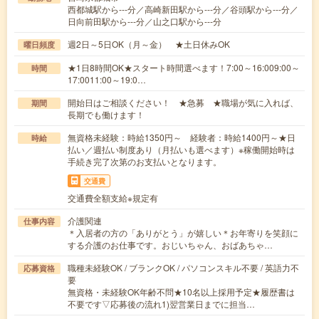
西都城駅から---分／高崎新田駅から---分／谷頭駅から---分／
日向前田駅から---分／山之口駅から---分
週2日～5日OK（月～金） ★土日休みOK
曜日頻度
★1日8時間OK★スタート時間選べます！7:00～16:009:00～
時間
17:0011:00～19:0…
開始日はご相談ください！ ★急募 ★職場が気に入れば、
期間
長期でも働けます！
無資格未経験：時給1350円～ 経験者：時給1400円～★日
時給
払い／週払い制度あり（月払いも選べます）※稼働開始時は
手続き完了次第のお支払いとなります。
交通費
交通費全額支給※規定有
介護関連
仕事内容
＊入居者の方の「ありがとう」が嬉しい＊お年寄りを笑顔に
する介護のお仕事です。おじいちゃん、おばあちゃ…
職種未経験OK / ブランクOK / パソコンスキル不要 / 英語力不
応募資格
要
無資格・未経験OK年齢不問★10名以上採用予定★履歴書は
不要です▽応募後の流れ1)翌営業日までに担当…