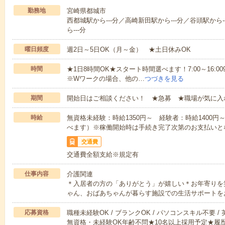
勤務地
宮崎県都城市
西都城駅から---分／高崎新田駅から---分／谷頭駅から-
ら---分
曜日頻度
週2日～5日OK（月～金） ★土日休みOK
時間
★1日8時間OK★スタート時間選べます！7:00～16:009:0
※Wワークの場合、他の…
つづきを見る
期間
開始日はご相談ください！ ★急募 ★職場が気に入
時給
無資格未経験：時給1350円～ 経験者：時給1400
べます）※稼働開始時は手続き完了次第のお支払いと
交通費
交通費全額支給※規定有
仕事内容
介護関連
＊入居者の方の「ありがとう」が嬉しい＊お年寄りを
ゃん、おばあちゃんが暮らす施設での生活サポートを
応募資格
職種未経験OK / ブランクOK / パソコンスキル不要 /
無資格・未経験OK年齢不問★10名以上採用予定★履