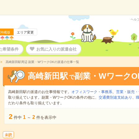
ヘル
沖縄版
エリア変更
た希望条件
お気に入りの派遣会社
高崎新田駅周辺 副業・WワークOKの派遣の仕事一覧
高崎新田駅
副業・WワークO
で
高崎新田駅の派遣のお仕事情報です。
オフィスワーク・事務系
、
営業・販売・
取り揃えています。副業・WワークOKの条件の他に、
交通費別途支給あり
、
だわり条件も取り揃えています。
2
1
2
件中
～
件を表示中
未読