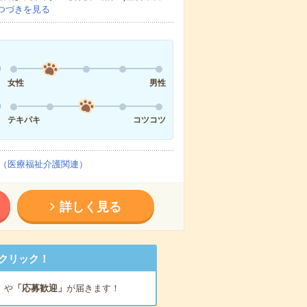
つづきを見る
女性
男性
テキパキ
コツコツ
（医療福祉介護関連）
詳しく見る
クリック！
」
や
「応募歓迎」
が届きます！