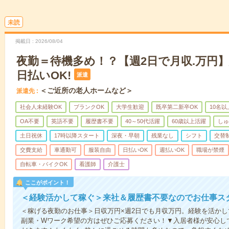
未読
掲載日
2026/08/04
夜勤＝待機多め！？【週2日で月収.万円
日払いOK!
派遣
＜ご近所の老人ホームなど＞
派遣先
社会人未経験OK
ブランクOK
大学生歓迎
既卒第二新卒OK
10名
OA不要
英語不要
履歴書不要
40～50代活躍
60歳以上活躍
しゅ
土日祝休
17時以降スタート
深夜・早朝
残業なし
シフト
交替
交費支給
車通勤可
服装自由
日払いOK
週払いOK
職場が禁煙
自転車・バイクOK
看護師
介護士
ここがポイント！
＜経験活かして稼ぐ＞来社＆履歴書不要なのでお仕事ス
＜稼げる夜勤のお仕事＞日収万円×週2日でも月収万円。経験を活か
副業・Wワーク希望の方はぜひご応募ください！▼入居者様が安心し