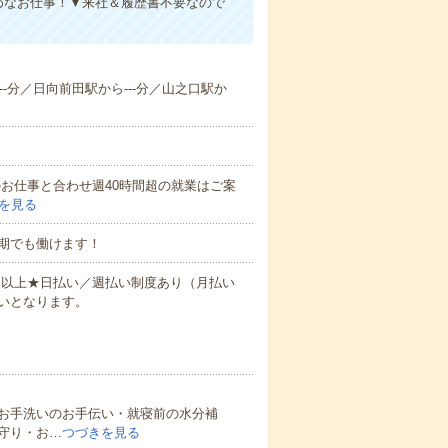
めなお仕事！▼来社＆履歴書不要なので
--分／日向前田駅から---分／山之口駅か
他のお仕事と合わせ週40時間超の就業はご案
を見る
期でも働けます！
万円以上★日払い／週払い制度あり（月払い
いとなります。
お手洗いのお手伝い・就寝前の水分補
守り・お…
つづきを見る