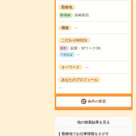
勤務地
高崎新田
駅/路線
職種
---
こだわりINDEX
副業・WワークOK
絶対
---
できれば
キーワード
---
あなたのプロフィール
---
条件の変更
他の検索結果を見る
勤務地でお仕事情報をさがす