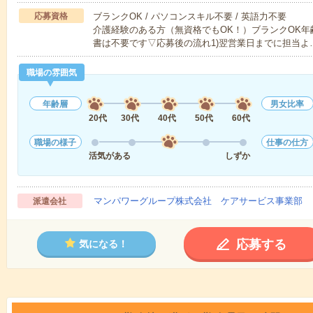
応募資格
ブランクOK / パソコンスキル不要 / 英語力不要
介護経験のある方（無資格でもOK！）ブランクOK年
書は不要です▽応募後の流れ1)翌営業日までに担当よ
職場の雰囲気
年齢層
男女比率
20代
30代
40代
50代
60代
職場の様子
仕事の仕方
活気がある
しずか
マンパワーグループ株式会社 ケアサービス事業部 
派遣会社
応募する
気になる！