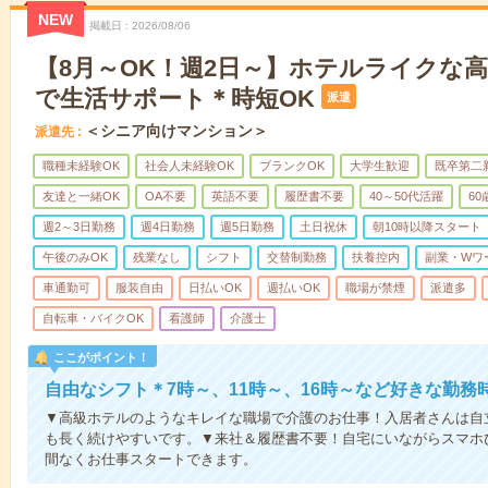
NEW
掲載日
2026/08/06
【8月～OK！週2日～】ホテルライクな
で生活サポート＊時短OK
派遣
＜シニア向けマンション＞
派遣先
職種未経験OK
社会人未経験OK
ブランクOK
大学生歓迎
既卒第二
友達と一緒OK
OA不要
英語不要
履歴書不要
40～50代活躍
6
週2～3日勤務
週4日勤務
週5日勤務
土日祝休
朝10時以降スタート
午後のみOK
残業なし
シフト
交替制勤務
扶養控内
副業・Wワ
車通勤可
服装自由
日払いOK
週払いOK
職場が禁煙
派遣多
自転車・バイクOK
看護師
介護士
ここがポイント！
自由なシフト＊7時～、11時～、16時～など好きな勤務
▼高級ホテルのようなキレイな職場で介護のお仕事！入居者さんは自
も長く続けやすいです。▼来社＆履歴書不要！自宅にいながらスマホ
間なくお仕事スタートできます。