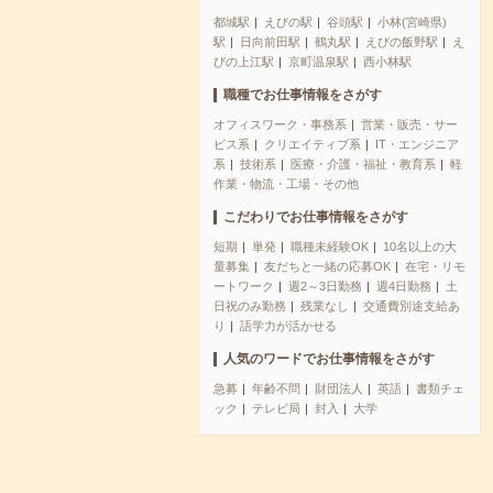
都城駅
えびの駅
谷頭駅
小林(宮崎県)
駅
日向前田駅
鶴丸駅
えびの飯野駅
え
びの上江駅
京町温泉駅
西小林駅
職種でお仕事情報をさがす
オフィスワーク・事務系
営業・販売・サー
ビス系
クリエイティブ系
IT・エンジニア
系
技術系
医療・介護・福祉・教育系
軽
作業・物流・工場・その他
こだわりでお仕事情報をさがす
短期
単発
職種未経験OK
10名以上の大
量募集
友だちと一緒の応募OK
在宅・リモ
ートワーク
週2～3日勤務
週4日勤務
土
日祝のみ勤務
残業なし
交通費別途支給あ
り
語学力が活かせる
人気のワードでお仕事情報をさがす
急募
年齢不問
財団法人
英語
書類チェ
ック
テレビ局
封入
大学