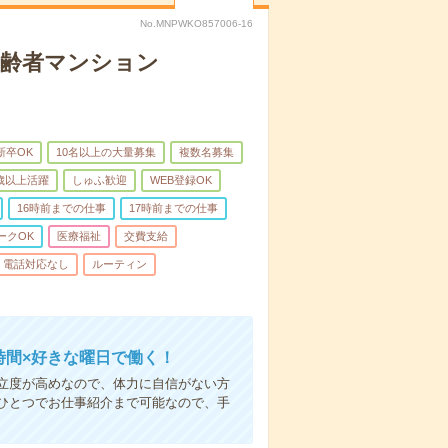
No.MNPWKO857006-16
高齢者マンション
新卒OK
10名以上の大量募集
複数名募集
0歳以上活躍
しゅふ歓迎
WEB登録OK
16時前までの仕事
17時前までの仕事
ークOK
医療福祉
交費支給
電話対応なし
ルーティン
時間×好きな曜日で働く！
立度が高めなので、体力に自信がない方
ひとつでお仕事紹介まで可能なので、手