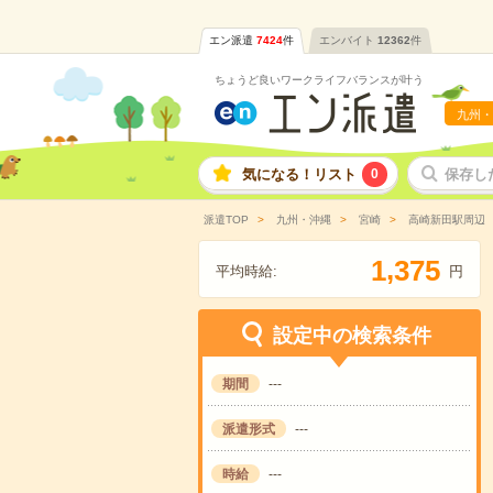
エン派遣
7424
件
エンバイト
12362
件
ちょうど良いワークライフバランスが叶う
九州・
気になる！リスト
0
保存し
派遣TOP
九州・沖縄
宮崎
高崎新田駅周辺
,
1
3
7
5
平均時給:
円
設定中の検索条件
期間
---
派遣形式
---
時給
---