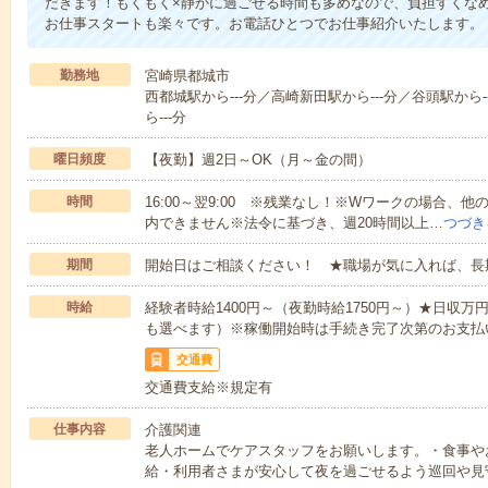
だきます！もくもく×静かに過ごせる時間も多めなので、負担すくな
お仕事スタートも楽々です。お電話ひとつでお仕事紹介いたします。
勤務地
宮崎県都城市
西都城駅から---分／高崎新田駅から---分／谷頭駅から-
ら---分
曜日頻度
【夜勤】週2日～OK（月～金の間）
時間
16:00～翌9:00 ※残業なし！※Wワークの場合、
内できません※法令に基づき、週20時間以上…
つづき
期間
開始日はご相談ください！ ★職場が気に入れば、長
時給
経験者時給1400円～（夜勤時給1750円～）★日収
も選べます）※稼働開始時は手続き完了次第のお支払
交通費
交通費支給※規定有
仕事内容
介護関連
老人ホームでケアスタッフをお願いします。・食事や
給・利用者さまが安心して夜を過ごせるよう巡回や見