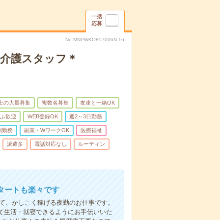
一括
応募
No.MNPWKO857006N-16
】介護スタッフ＊
以上の大量募集
複数名募集
友達と一緒OK
ふ歓迎
WEB登録OK
週2～3日勤務
制勤務
副業・WワークOK
医療福祉
派遣多
電話対応なし
ルーティン
タートも楽々です
して、かしこく稼げる夜勤のお仕事です。
て生活・就寝できるようにお手伝いいた