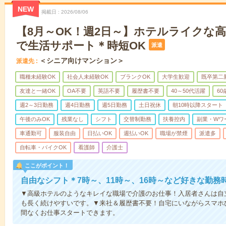
NEW
掲載日
2026/08/06
【8月～OK！週2日～】ホテルライクな
で生活サポート＊時短OK
派遣
＜シニア向けマンション＞
派遣先
職種未経験OK
社会人未経験OK
ブランクOK
大学生歓迎
既卒第二
友達と一緒OK
OA不要
英語不要
履歴書不要
40～50代活躍
6
週2～3日勤務
週4日勤務
週5日勤務
土日祝休
朝10時以降スタート
午後のみOK
残業なし
シフト
交替制勤務
扶養控内
副業・Wワ
車通勤可
服装自由
日払いOK
週払いOK
職場が禁煙
派遣多
自転車・バイクOK
看護師
介護士
ここがポイント！
自由なシフト＊7時～、11時～、16時～など好きな勤務
▼高級ホテルのようなキレイな職場で介護のお仕事！入居者さんは自
も長く続けやすいです。▼来社＆履歴書不要！自宅にいながらスマホ
間なくお仕事スタートできます。