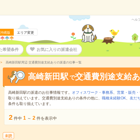
ヘル
沖縄版
エリア変更
た希望条件
お気に入りの派遣会社
高崎新田駅周辺 交通費別途支給ありの派遣の仕事一覧
高崎新田駅
交通費別途支給
で
高崎新田駅の派遣のお仕事情報です。
オフィスワーク・事務系
、
営業・販売・
取り揃えています。交通費別途支給ありの条件の他に、
職種未経験OK
、
友だ
条件も取り揃えています。
2
1
2
件中
～
件を表示中
未読