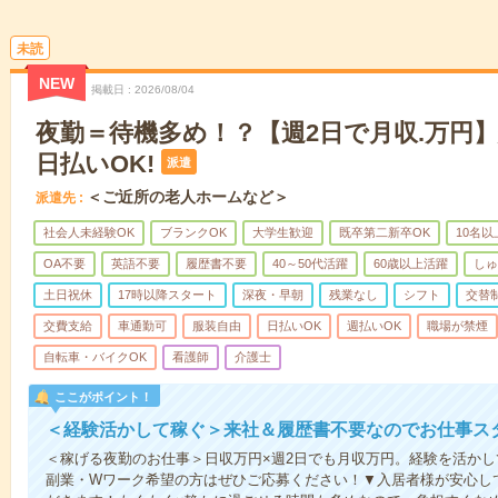
未読
NEW
掲載日
2026/08/04
夜勤＝待機多め！？【週2日で月収.万円
日払いOK!
派遣
＜ご近所の老人ホームなど＞
派遣先
社会人未経験OK
ブランクOK
大学生歓迎
既卒第二新卒OK
10名
OA不要
英語不要
履歴書不要
40～50代活躍
60歳以上活躍
しゅ
土日祝休
17時以降スタート
深夜・早朝
残業なし
シフト
交替
交費支給
車通勤可
服装自由
日払いOK
週払いOK
職場が禁煙
自転車・バイクOK
看護師
介護士
ここがポイント！
＜経験活かして稼ぐ＞来社＆履歴書不要なのでお仕事ス
＜稼げる夜勤のお仕事＞日収万円×週2日でも月収万円。経験を活か
副業・Wワーク希望の方はぜひご応募ください！▼入居者様が安心し