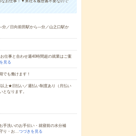
めなお仕事！▼来社＆履歴書不要なので
--分／日向前田駅から---分／山之口駅か
他のお仕事と合わせ週40時間超の就業はご案
を見る
期でも働けます！
万円以上★日払い／週払い制度あり（月払い
いとなります。
お手洗いのお手伝い・就寝前の水分補
守り・お…
つづきを見る