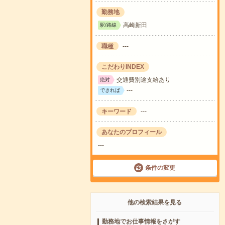
勤務地
高崎新田
駅/路線
職種
---
こだわりINDEX
交通費別途支給あり
絶対
---
できれば
キーワード
---
あなたのプロフィール
---
条件の変更
他の検索結果を見る
勤務地でお仕事情報をさがす