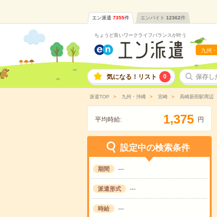
エン派遣
7355
件
エンバイト
12362
件
ちょうど良いワークライフバランスが叶う
九州・
気になる！リスト
0
保存し
派遣TOP
九州・沖縄
宮崎
高崎新田駅周辺
,
1
3
7
5
平均時給:
円
設定中の検索条件
期間
---
派遣形式
---
時給
---