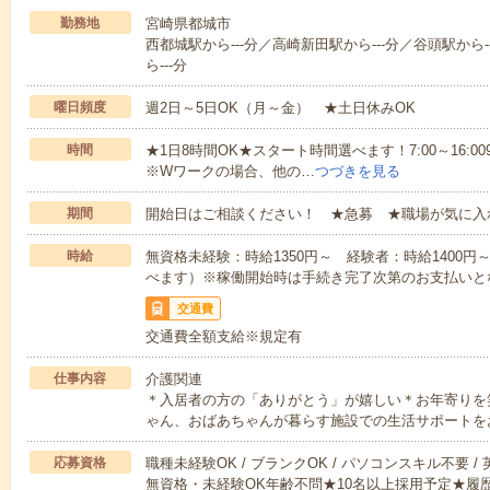
勤務地
宮崎県都城市
西都城駅から---分／高崎新田駅から---分／谷頭駅から-
ら---分
曜日頻度
週2日～5日OK（月～金） ★土日休みOK
時間
★1日8時間OK★スタート時間選べます！7:00～16:009:0
※Wワークの場合、他の…
つづきを見る
期間
開始日はご相談ください！ ★急募 ★職場が気に入
時給
無資格未経験：時給1350円～ 経験者：時給1400
べます）※稼働開始時は手続き完了次第のお支払いと
交通費
交通費全額支給※規定有
仕事内容
介護関連
＊入居者の方の「ありがとう」が嬉しい＊お年寄りを
ゃん、おばあちゃんが暮らす施設での生活サポートを
応募資格
職種未経験OK / ブランクOK / パソコンスキル不要 /
無資格・未経験OK年齢不問★10名以上採用予定★履