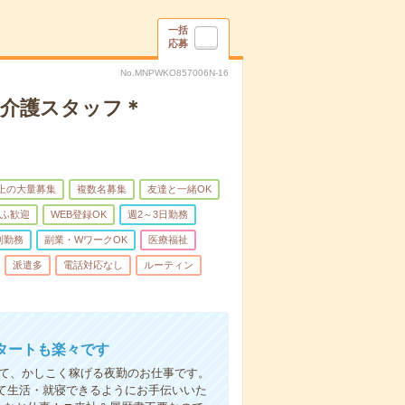
一括
応募
No.MNPWKO857006N-16
】介護スタッフ＊
以上の大量募集
複数名募集
友達と一緒OK
ふ歓迎
WEB登録OK
週2～3日勤務
制勤務
副業・WワークOK
医療福祉
派遣多
電話対応なし
ルーティン
タートも楽々です
して、かしこく稼げる夜勤のお仕事です。
て生活・就寝できるようにお手伝いいた