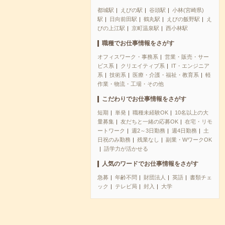
都城駅
えびの駅
谷頭駅
小林(宮崎県)
駅
日向前田駅
鶴丸駅
えびの飯野駅
え
びの上江駅
京町温泉駅
西小林駅
職種でお仕事情報をさがす
オフィスワーク・事務系
営業・販売・サー
ビス系
クリエイティブ系
IT・エンジニア
系
技術系
医療・介護・福祉・教育系
軽
作業・物流・工場・その他
こだわりでお仕事情報をさがす
短期
単発
職種未経験OK
10名以上の大
量募集
友だちと一緒の応募OK
在宅・リモ
ートワーク
週2～3日勤務
週4日勤務
土
日祝のみ勤務
残業なし
副業・WワークOK
語学力が活かせる
人気のワードでお仕事情報をさがす
急募
年齢不問
財団法人
英語
書類チェ
ック
テレビ局
封入
大学