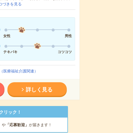
つづきを見る
女性
男性
テキパキ
コツコツ
（医療福祉介護関連）
詳しく見る
クリック！
」
や
「応募歓迎」
が届きます！