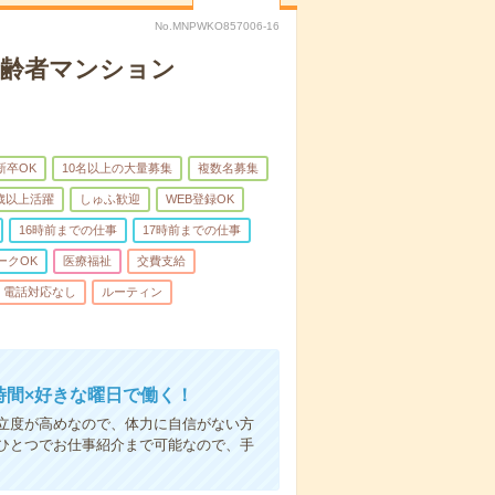
No.MNPWKO857006-16
高齢者マンション
新卒OK
10名以上の大量募集
複数名募集
0歳以上活躍
しゅふ歓迎
WEB登録OK
16時前までの仕事
17時前までの仕事
ークOK
医療福祉
交費支給
電話対応なし
ルーティン
時間×好きな曜日で働く！
立度が高めなので、体力に自信がない方
ひとつでお仕事紹介まで可能なので、手