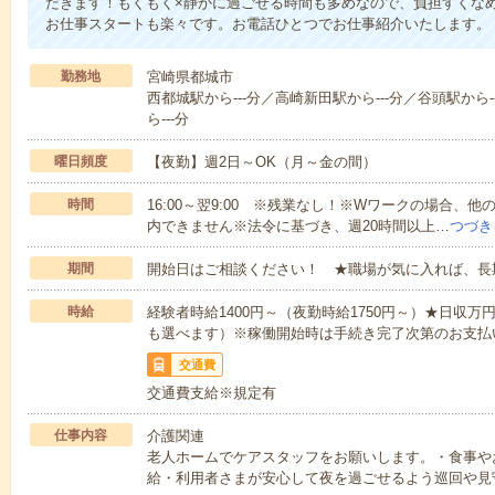
だきます！もくもく×静かに過ごせる時間も多めなので、負担すくな
お仕事スタートも楽々です。お電話ひとつでお仕事紹介いたします。
勤務地
宮崎県都城市
西都城駅から---分／高崎新田駅から---分／谷頭駅から-
ら---分
曜日頻度
【夜勤】週2日～OK（月～金の間）
時間
16:00～翌9:00 ※残業なし！※Wワークの場合、
内できません※法令に基づき、週20時間以上…
つづき
期間
開始日はご相談ください！ ★職場が気に入れば、長
時給
経験者時給1400円～（夜勤時給1750円～）★日収
も選べます）※稼働開始時は手続き完了次第のお支払
交通費
交通費支給※規定有
仕事内容
介護関連
老人ホームでケアスタッフをお願いします。・食事や
給・利用者さまが安心して夜を過ごせるよう巡回や見