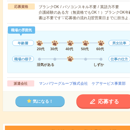
応募資格
ブランクOK / パソコンスキル不要 / 英語力不要
介護経験のある方（無資格でもOK！）ブランクOK年
書は不要です▽応募後の流れ1)翌営業日までに担当よ
職場の雰囲気
年齢層
男女比率
20代
30代
40代
50代
60代
職場の様子
仕事の仕方
活気がある
しずか
マンパワーグループ株式会社 ケアサービス事業部 
派遣会社
応募する
気になる！