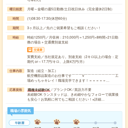
月曜～金曜の週5日勤務/土日祝日休み（完全週休2日制）
曜日頻度
(1)08:30-17:30(休憩60分)
時間
3ヶ月以上／先のご就業希望もご相談ください！
期間
時給1250円／月収例：210,000円＝1,250円×8時間×21日勤
時給
務の場合＋交通費別途支給
交通費
実費支給／当社規定あり。別途支給（2キロ以上の場合：定
期代 or～17.7円/キロ、上限4万円/月）
製造（組立・加工）
仕事内容
航空機部品製造のお仕事です￣￣￣V￣￣￣￣￣￣￣￣￣工
場めっちゃキレイ！職場見学できます！＝＝＝＝＝…
/ ブランクOK / 英語力不要
職種未経験OK
応募資格
未経験OK ランスタッドは、きめ細やかなフォローで就業後
も安心！お気軽に何でもご相談ください！※詳細…
職場の雰囲気
年齢層