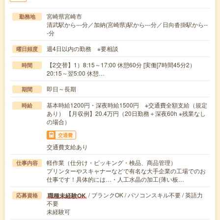
宮崎県宮崎市
勤務地
清武駅から---分／加納(宮崎県)駅から---分／日向沓掛駅から--
-分
週4日以内の勤務 ※要相談
曜日頻度
【2交替】1）8:15～17:00 休憩60分 [実働]7時間45分2）
時間
20:15～翌5:00 休憩…
即日～長期
期間
基本時給1200円・深夜時給1500円 ※交通費全額支給（規定
時給
あり） 【月収例】20.4万円（20日勤務＋深夜60h ※残業なし
の場合）
交通費
交通費支給あり
軽作業（仕分け・ピッキング・検品、商品管理）
仕事内容
プリンターやスキャナーなどで有名な大手企業の工場でのお
仕事です！具体的には…・人工水晶の加工(薄い板…
/ ブランクOK / パソコンスキル不要 / 英語力
職種未経験OK
応募資格
不要
未経験可