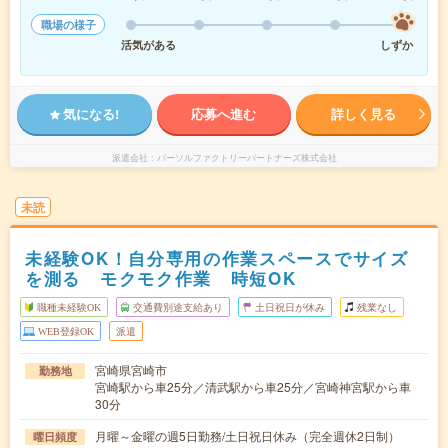
職場の様子
活気がある
しずか
気になる!
応募へ進む
詳しく見る
派遣会社
パーソルファクトリーパートナーズ株式会社
未読
未経験OK！自分専用の作業スペースでサイズ
を測る モクモク作業 時短OK
職種未経験OK
交通費別途支給あり
土日祝日が休み
残業なし
WEB登録OK
派遣
宮崎県宮崎市
勤務地
宮崎駅から車25分／清武駅から車25分／宮崎神宮駅から車
30分
月曜～金曜の週5日勤務/土日祝日休み（完全週休2日制）
曜日頻度