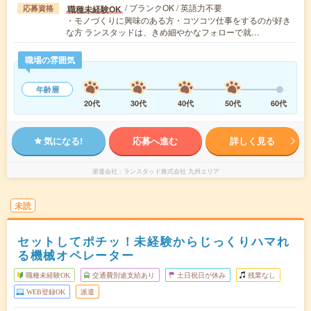
/ ブランクOK / 英語力不要
職種未経験OK
応募資格
・モノづくりに興味のある方・コツコツ仕事をするのが好き
な方 ランスタッドは、きめ細やかなフォローで就…
職場の雰囲気
年齢層
20代
30代
40代
50代
60代
気になる!
応募へ進む
詳しく見る
派遣会社
ランスタッド株式会社 九州エリア
未読
セットしてポチッ！未経験からじっくりハマれ
る機械オペレーター
職種未経験OK
交通費別途支給あり
土日祝日が休み
残業なし
WEB登録OK
派遣