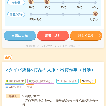
年齢層
20代
30代
40代
50代
60代
職場の様子
活気がある
しずか
気になる!
応募へ進む
詳しく見る
派遣会社
パーソルファクトリーパートナーズ株式会社
未読
<タイパ抜群>商品の入庫・出荷作業（日勤）
職種未経験OK
交通費別途支給あり
土日祝日が休み
残業なし
WEB登録OK
派遣
宮崎県宮崎市
勤務地
田野(宮崎県)駅から---分／青井岳駅から---分／清武駅から---
分