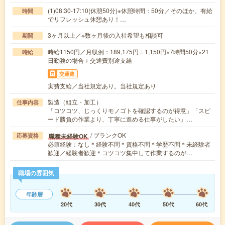
(1)08:30-17:10(休憩50分)※休憩時間：50分／そのほか、有給
時間
でリフレッシュ休憩あり！…
3ヶ月以上／※数ヶ月後の入社希望も相談可
期間
時給1150円／月収例：189,175円＝1,150円×7時間50分×21
時給
日勤務の場合＋交通費別途支給
交通費
実費支給／当社規定あり。当社規定あり
製造（組立・加工）
仕事内容
「コツコツ、じっくりモノゴトを確認するのが得意」「スピ
ード勝負の作業より、丁寧に進める仕事がしたい」…
/ ブランクOK
職種未経験OK
応募資格
必須経験：なし＊経験不問＊資格不問＊学歴不問＊未経験者
歓迎／経験者歓迎＊コツコツ集中して作業するのが…
職場の雰囲気
年齢層
20代
30代
40代
50代
60代