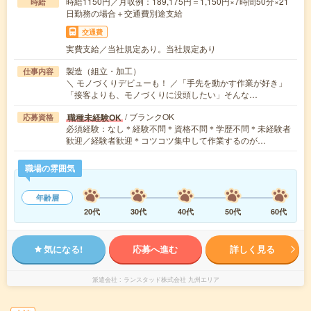
時給1150円／月収例：189,175円＝1,150円×7時間50分×21
時給
日勤務の場合＋交通費別途支給
交通費
実費支給／当社規定あり。当社規定あり
製造（組立・加工）
仕事内容
＼ モノづくりデビューも！ ／「手先を動かす作業が好き」
「接客よりも、モノづくりに没頭したい」そんな…
/ ブランクOK
職種未経験OK
応募資格
必須経験：なし＊経験不問＊資格不問＊学歴不問＊未経験者
歓迎／経験者歓迎＊コツコツ集中して作業するのが…
職場の雰囲気
年齢層
20代
30代
40代
50代
60代
気になる!
応募へ進む
詳しく見る
派遣会社
ランスタッド株式会社 九州エリア