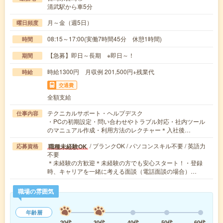
清武駅から車5分
月～金（週5日）
曜日頻度
08:15～17:00(実働7時間45分 休憩1時間)
時間
【急募】即日～長期 ※即日～！
期間
時給1300円 月収例 201,500円+残業代
時給
交通費
全額支給
テクニカルサポート・ヘルプデスク
仕事内容
・PCの初期設定・問い合わせやトラブル対応・社内ツール
のマニュアル作成・利用方法のレクチャー＊入社後…
/ ブランクOK / パソコンスキル不要 / 英語力
職種未経験OK
応募資格
不要
＊未経験の方歓迎＊未経験の方でも安心スタート！・登録
時、キャリアを一緒に考える面談（電話面談の場合）…
職場の雰囲気
年齢層
20代
30代
40代
50代
60代