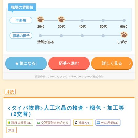
職場の雰囲気
年齢層
20代
30代
40代
50代
60代
職場の様子
活気がある
しずか
気になる!
応募へ進む
詳しく見る
派遣会社
パーソルファクトリーパートナーズ株式会社
未読
<タイパ抜群>人工水晶の検査・梱包・加工等
（2交替）
職種未経験OK
交通費別途支給あり
残業なし
WEB登録OK
派遣