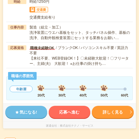
時給1250円
時給
交通費
交通費支給有り
製造（組立・加工）
仕事内容
洗浄装置にウエハ基板をセット、タッチパネル操作、基板の
洗浄、自動外観検査装置にセットする業務をお願い…
/ ブランクOK / パソコンスキル不要 / 英語力
職種未経験OK
応募資格
不要
【来社不要、WEB登録OK！】〇未経験大歓迎！〇フリータ
ー、主婦(夫) 大歓迎！ ※お仕事の掛け持ち…
職場の雰囲気
年齢層
20代
30代
40代
50代
60代
気になる!
応募へ進む
詳しく見る
派遣会社
株式会社テクノ・サービス