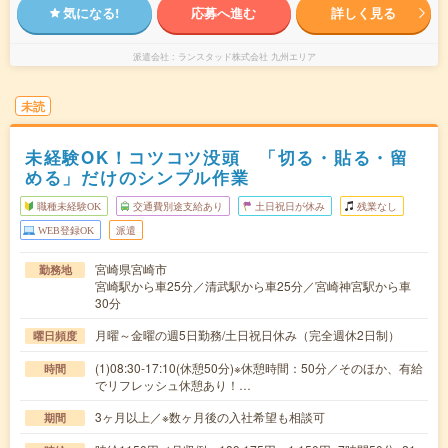
気になる!
応募へ進む
詳しく見る
派遣会社
ランスタッド株式会社 九州エリア
未読
未経験OK！コツコツ没頭 「切る・貼る・留
める」だけのシンプル作業
職種未経験OK
交通費別途支給あり
土日祝日が休み
残業なし
WEB登録OK
派遣
宮崎県宮崎市
勤務地
宮崎駅から車25分／清武駅から車25分／宮崎神宮駅から車
30分
月曜～金曜の週5日勤務/土日祝日休み（完全週休2日制）
曜日頻度
(1)08:30-17:10(休憩50分)※休憩時間：50分／そのほか、有給
時間
でリフレッシュ休憩あり！…
3ヶ月以上／※数ヶ月後の入社希望も相談可
期間