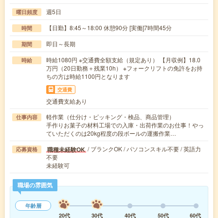
週5日
曜日頻度
【日勤】8:45～18:00 休憩90分 [実働]7時間45分
時間
即日～長期
期間
時給1080円 ※交通費全額支給（規定あり） 【月収例】18.0
時給
万円（20日勤務＋残業10h） ※フォークリフトの免許をお持
ちの方は時給1100円となります
交通費
交通費支給あり
軽作業（仕分け・ピッキング・検品、商品管理）
仕事内容
手作りお菓子の材料工場での入庫・出荷作業のお仕事！やっ
ていただくのは20kg程度の段ボールの運搬作業…
/ ブランクOK / パソコンスキル不要 / 英語力
職種未経験OK
応募資格
不要
未経験可
職場の雰囲気
年齢層
20代
30代
40代
50代
60代