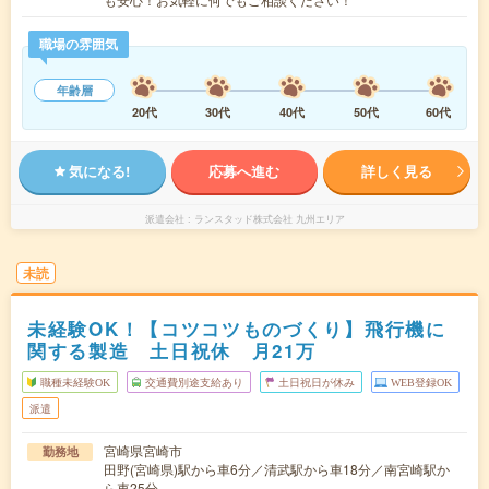
職場の雰囲気
年齢層
20代
30代
40代
50代
60代
気になる!
応募へ進む
詳しく見る
派遣会社
ランスタッド株式会社 九州エリア
未読
未経験OK！【コツコツものづくり】飛行機に
関する製造 土日祝休 月21万
職種未経験OK
交通費別途支給あり
土日祝日が休み
WEB登録OK
派遣
宮崎県宮崎市
勤務地
田野(宮崎県)駅から車6分／清武駅から車18分／南宮崎駅か
ら車25分