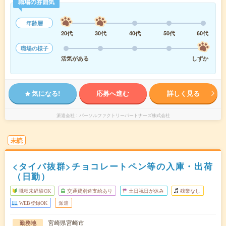
職場の雰囲気
年齢層
20代
30代
40代
50代
60代
職場の様子
活気がある
しずか
気になる!
応募へ進む
詳しく見る
派遣会社
パーソルファクトリーパートナーズ株式会社
未読
<タイパ抜群>チョコレートペン等の入庫・出荷
（日勤）
職種未経験OK
交通費別途支給あり
土日祝日が休み
残業なし
WEB登録OK
派遣
宮崎県宮崎市
勤務地