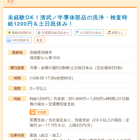
未読
未経験OK！清武／半導体部品の洗浄・検査時
給1200円＆土日祝休み！
職種未経験OK
交通費別途支給あり
土日祝日が休み
残業なし
WEB登録OK
派遣
宮崎県宮崎市
勤務地
清武駅から車10分
月曜～金曜の週5日勤務/土日祝日休み（完全週休2日制）
曜日頻度
(1)08:30-17:30(休憩60分)
時間
3ヶ月以上
期間
時給1200円／月収例：201,600円＝1,200円×8時間×21日勤
時給
務の場合＋交通費別途支給
交通費
実費支給／当社規定あり。別途支給（2キロ以上の場合：定
期代 or～17.7円/キロ、上限4万円/月）
製造（組立・加工）
仕事内容