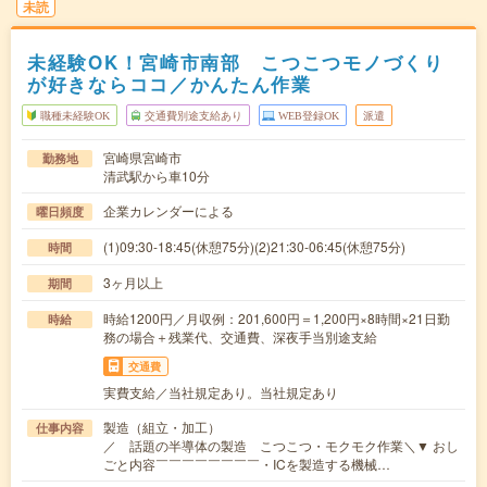
未読
未経験OK！宮崎市南部 こつこつモノづくり
が好きならココ／かんたん作業
職種未経験OK
交通費別途支給あり
WEB登録OK
派遣
宮崎県宮崎市
勤務地
清武駅から車10分
企業カレンダーによる
曜日頻度
(1)09:30-18:45(休憩75分)(2)21:30-06:45(休憩75分)
時間
3ヶ月以上
期間
時給1200円／月収例：201,600円＝1,200円×8時間×21日勤
時給
務の場合＋残業代、交通費、深夜手当別途支給
交通費
実費支給／当社規定あり。当社規定あり
製造（組立・加工）
仕事内容
／ 話題の半導体の製造 こつこつ・モクモク作業＼▼ おし
ごと内容￣￣￣￣￣￣￣￣・ICを製造する機械…