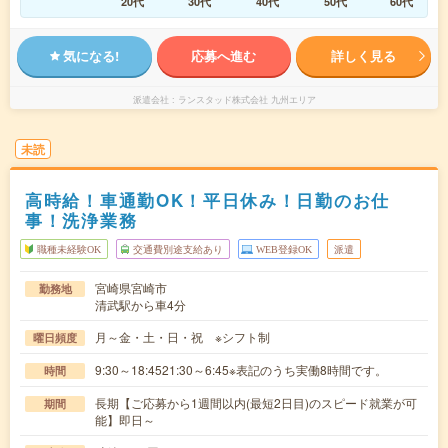
20代
30代
40代
50代
60代
気になる!
応募へ進む
詳しく見る
派遣会社
ランスタッド株式会社 九州エリア
未読
高時給！車通勤OK！平日休み！日勤のお仕
事！洗浄業務
職種未経験OK
交通費別途支給あり
WEB登録OK
派遣
宮崎県宮崎市
勤務地
清武駅から車4分
月～金・土・日・祝 ※シフト制
曜日頻度
9:30～18:4521:30～6:45※表記のうち実働8時間です。
時間
長期【ご応募から1週間以内(最短2日目)のスピード就業が可
期間
能】即日～