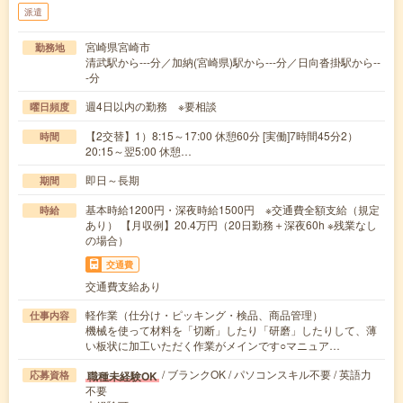
派遣
宮崎県宮崎市
勤務地
清武駅から---分／加納(宮崎県)駅から---分／日向沓掛駅から--
-分
週4日以内の勤務 ※要相談
曜日頻度
【2交替】1）8:15～17:00 休憩60分 [実働]7時間45分2）
時間
20:15～翌5:00 休憩…
即日～長期
期間
基本時給1200円・深夜時給1500円 ※交通費全額支給（規定
時給
あり） 【月収例】20.4万円（20日勤務＋深夜60h ※残業なし
の場合）
交通費
交通費支給あり
軽作業（仕分け・ピッキング・検品、商品管理）
仕事内容
機械を使って材料を「切断」したり「研磨」したりして、薄
い板状に加工いただく作業がメインです○マニュア…
/ ブランクOK / パソコンスキル不要 / 英語力
職種未経験OK
応募資格
不要