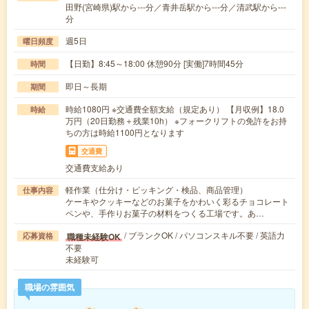
田野(宮崎県)駅から---分／青井岳駅から---分／清武駅から---
分
週5日
曜日頻度
【日勤】8:45～18:00 休憩90分 [実働]7時間45分
時間
即日～長期
期間
時給1080円 ※交通費全額支給（規定あり） 【月収例】18.0
時給
万円（20日勤務＋残業10h） ※フォークリフトの免許をお持
ちの方は時給1100円となります
交通費
交通費支給あり
軽作業（仕分け・ピッキング・検品、商品管理）
仕事内容
ケーキやクッキーなどのお菓子をかわいく彩るチョコレート
ペンや、手作りお菓子の材料をつくる工場です。あ…
/ ブランクOK / パソコンスキル不要 / 英語力
職種未経験OK
応募資格
不要
未経験可
職場の雰囲気