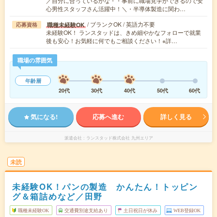
／自分に合っているかな・・事前に職場見学ができるので安
心男性スタッフさん活躍中！＼・半導体製造に関わ…
/ ブランクOK / 英語力不要
職種未経験OK
応募資格
未経験OK！ ランスタッドは、きめ細やかなフォローで就業
後も安心！お気軽に何でもご相談ください！※詳…
職場の雰囲気
年齢層
20代
30代
40代
50代
60代
気になる!
応募へ進む
詳しく見る
派遣会社
ランスタッド株式会社 九州エリア
未読
未経験OK！パンの製造 かんたん！トッピン
グ＆箱詰めなど／田野
職種未経験OK
交通費別途支給あり
土日祝日が休み
WEB登録OK