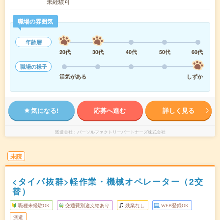
未経験可
職場の雰囲気
年齢層
20代
30代
40代
50代
60代
職場の様子
活気がある
しずか
気になる!
応募へ進む
詳しく見る
派遣会社
パーソルファクトリーパートナーズ株式会社
未読
<タイパ抜群>軽作業・機械オペレーター（2交
替）
職種未経験OK
交通費別途支給あり
残業なし
WEB登録OK
派遣