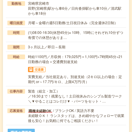
宮崎県宮崎市
勤務地
田野(宮崎県)駅から車6分／日向沓掛駅から車10分／清武駅
から車18分
月曜～金曜の週5日勤務/土日祝日休み（完全週休2日制）
曜日頻度
(1)08:00-16:30(休憩45分)※ 10時、15時にそれぞれ10分ずつ
時間
有償での休憩がありま…
3ヶ月以上／即日～長期
期間
時給1100円／月収例：179,025円＝1,100円×7時間45分×21
時給
日勤務の場合＋交通費別途支給
交通費
実費支給／当社規定あり。別途支給（2キロ以上の場合：定
期代 or～17.7円/キロ、上限4万円/月）
製造（組立・加工）
仕事内容
／16:30まで！残業なし！土日祝休みのシンプル製造ワーク
＼▼やることはコレだけ▼・パーツをセット・…
/ ブランクOK / 英語力不要
職種未経験OK
応募資格
未経験ＯＫ！ ランスタッドは、きめ細やかなフォローで就業
後も安心！お気軽に何でもご相談ください！