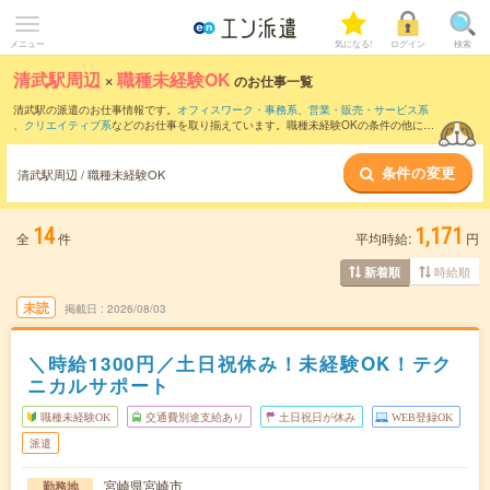
メニュー
気になる!
ログイン
検索
清武駅周辺
×
職種未経験OK
のお仕事一覧
清武駅の派遣のお仕事情報です。
オフィスワーク・事務系
、
営業・販売・サービス系
、
クリエイティブ系
などのお仕事を取り揃えています。職種未経験OKの条件の他に、
交通費別途支給あり
、
友だちと一緒の応募OK
、
週4日勤務
などのこだわり条件も取り
揃えています。
条件の変更
清武駅周辺 / 職種未経験OK
14
1,171
全
件
平均時給:
円
時給順
新着順
未読
掲載日
2026/08/03
＼時給1300円／土日祝休み！未経験OK！テク
ニカルサポート
職種未経験OK
交通費別途支給あり
土日祝日が休み
WEB登録OK
派遣
宮崎県宮崎市
勤務地