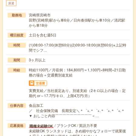
派遣
宮崎県宮崎市
勤務地
田野(宮崎県)駅から車6分／日向沓掛駅から車10分／清武駅
から車18分
土日を含む週5日
曜日頻度
(1)08:00-17:00(休憩60分)(2)09:00-18:00(休憩60分)※上記時
時間
間でシフ…
3ヶ月以上
期間
時給1100円／月収例：184,800円＝1,100円×8時間×21日勤
時給
務の場合＋交通費別途支給
交通費
実費支給／当社規定あり。別途支給（2キロ以上の場合：定
期代 or～17.7円/キロ、上限4万円/月）
食品加工
仕事内容
／ 社会保険完備 長期安定＼＊゜+.＊゜+.＊゜+.＊゜+.＊
▼ おしごと内容￣￣￣￣￣￣￣￣￣￣＜…
/ ブランクOK / 英語力不要
職種未経験OK
応募資格
未経験OK ランスタッドは、きめ細やかなフォローで就業後
も安心！お気軽に何でもご相談ください！