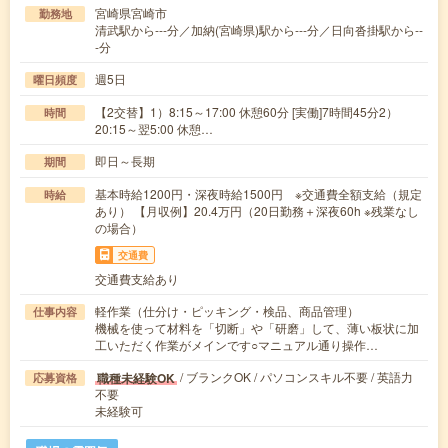
宮崎県宮崎市
勤務地
清武駅から---分／加納(宮崎県)駅から---分／日向沓掛駅から--
-分
週5日
曜日頻度
【2交替】1）8:15～17:00 休憩60分 [実働]7時間45分2）
時間
20:15～翌5:00 休憩…
即日～長期
期間
基本時給1200円・深夜時給1500円 ※交通費全額支給（規定
時給
あり） 【月収例】20.4万円（20日勤務＋深夜60h ※残業なし
の場合）
交通費
交通費支給あり
軽作業（仕分け・ピッキング・検品、商品管理）
仕事内容
機械を使って材料を「切断」や「研磨」して、薄い板状に加
工いただく作業がメインです○マニュアル通り操作…
/ ブランクOK / パソコンスキル不要 / 英語力
職種未経験OK
応募資格
不要
未経験可