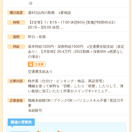
-分
週4日以内の勤務 ※要相談
曜日頻度
【2交替】1）8:15～17:00 休憩60分 [実働]7時間45分2）
時間
20:15～翌5:00 休憩…
即日～長期
期間
基本時給1200円・深夜時給1500円 ※交通費全額支給（規定
時給
あり） 【月収例】20.4万円（20日勤務＋深夜60h ※残業なし
の場合）
交通費
交通費支給あり
軽作業（仕分け・ピッキング・検品、商品管理）
仕事内容
機械を使って材料を「切断」したり「研磨」したりして、薄
い板状に加工いただく作業がメインです○マニュア…
職種未経験OK / ブランクOK / パソコンスキル不要 / 英語力不
応募資格
要
未経験可
職場の雰囲気