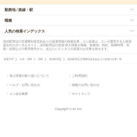
勤務地 / 路線・駅
職種
人気の検索インデックス
清武駅周辺の交通費別途支給ありの派遣情報の検索結果。エン派遣は、エンが運営する人材派
遣会社のポータルサイト。清武駅周辺の派遣/求人情報を職種、勤務地、時給、勤務時間、長
期・短期などの希望条件から、あなたにピッタリの派遣のお仕事を探せます。
派遣TOP
九州・沖縄
宮崎
清武駅周辺
清武駅周辺 交通費別途支給ありの派遣の仕事一覧
個人情報の取り扱いについて
ご利用規約
ヘルプ・お問い合わせ
掲載のお問い合わせ
エン会社概要
サイトマップ
Copyright © en Inc.