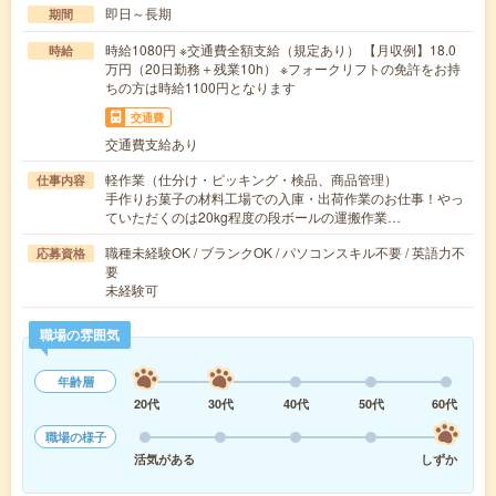
即日～長期
期間
時給1080円 ※交通費全額支給（規定あり） 【月収例】18.0
時給
万円（20日勤務＋残業10h） ※フォークリフトの免許をお持
ちの方は時給1100円となります
交通費
交通費支給あり
軽作業（仕分け・ピッキング・検品、商品管理）
仕事内容
手作りお菓子の材料工場での入庫・出荷作業のお仕事！やっ
ていただくのは20kg程度の段ボールの運搬作業…
職種未経験OK / ブランクOK / パソコンスキル不要 / 英語力不
応募資格
要
未経験可
職場の雰囲気
年齢層
20代
30代
40代
50代
60代
職場の様子
活気がある
しずか