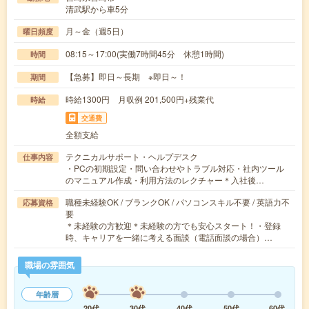
清武駅から車5分
月～金（週5日）
曜日頻度
08:15～17:00(実働7時間45分 休憩1時間)
時間
【急募】即日～長期 ※即日～！
期間
時給1300円 月収例 201,500円+残業代
時給
交通費
全額支給
テクニカルサポート・ヘルプデスク
仕事内容
・PCの初期設定・問い合わせやトラブル対応・社内ツール
のマニュアル作成・利用方法のレクチャー＊入社後…
職種未経験OK / ブランクOK / パソコンスキル不要 / 英語力不
応募資格
要
＊未経験の方歓迎＊未経験の方でも安心スタート！・登録
時、キャリアを一緒に考える面談（電話面談の場合）…
職場の雰囲気
年齢層
20代
30代
40代
50代
60代