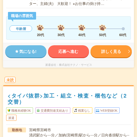
ター、主婦(夫) 大歓迎！ ※お仕事の掛け持…
職場の雰囲気
年齢層
20代
30代
40代
50代
60代
気になる!
応募へ進む
詳しく見る
派遣会社
株式会社テクノ・サービス
未読
<タイパ抜群>加工・組立・検査・梱包など（2
交替）
職種未経験OK
交通費別途支給あり
残業なし
WEB登録OK
派遣
宮崎県宮崎市
勤務地
清武駅から---分／加納(宮崎県)駅から---分／日向沓掛駅から--