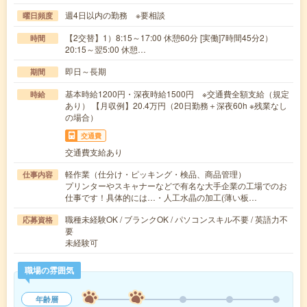
週4日以内の勤務 ※要相談
曜日頻度
【2交替】1）8:15～17:00 休憩60分 [実働]7時間45分2）
時間
20:15～翌5:00 休憩…
即日～長期
期間
基本時給1200円・深夜時給1500円 ※交通費全額支給（規定
時給
あり） 【月収例】20.4万円（20日勤務＋深夜60h ※残業なし
の場合）
交通費
交通費支給あり
軽作業（仕分け・ピッキング・検品、商品管理）
仕事内容
プリンターやスキャナーなどで有名な大手企業の工場でのお
仕事です！具体的には…・人工水晶の加工(薄い板…
職種未経験OK / ブランクOK / パソコンスキル不要 / 英語力不
応募資格
要
未経験可
職場の雰囲気
年齢層