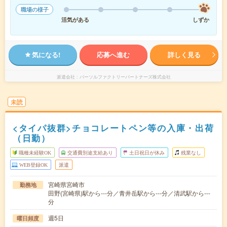
職場の様子
活気がある
しずか
気になる!
応募へ進む
詳しく見る
派遣会社
パーソルファクトリーパートナーズ株式会社
未読
<タイパ抜群>チョコレートペン等の入庫・出荷
（日勤）
職種未経験OK
交通費別途支給あり
土日祝日が休み
残業なし
WEB登録OK
派遣
宮崎県宮崎市
勤務地
田野(宮崎県)駅から---分／青井岳駅から---分／清武駅から---
分
週5日
曜日頻度