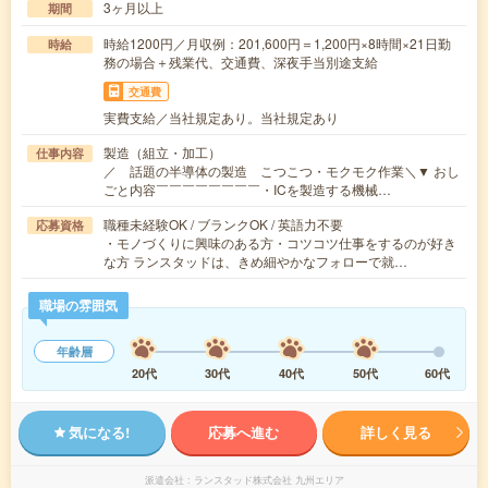
3ヶ月以上
期間
時給1200円／月収例：201,600円＝1,200円×8時間×21日勤
時給
務の場合＋残業代、交通費、深夜手当別途支給
交通費
実費支給／当社規定あり。当社規定あり
製造（組立・加工）
仕事内容
／ 話題の半導体の製造 こつこつ・モクモク作業＼▼ おし
ごと内容￣￣￣￣￣￣￣￣・ICを製造する機械…
職種未経験OK / ブランクOK / 英語力不要
応募資格
・モノづくりに興味のある方・コツコツ仕事をするのが好き
な方 ランスタッドは、きめ細やかなフォローで就…
職場の雰囲気
年齢層
20代
30代
40代
50代
60代
気になる!
応募へ進む
詳しく見る
派遣会社
ランスタッド株式会社 九州エリア