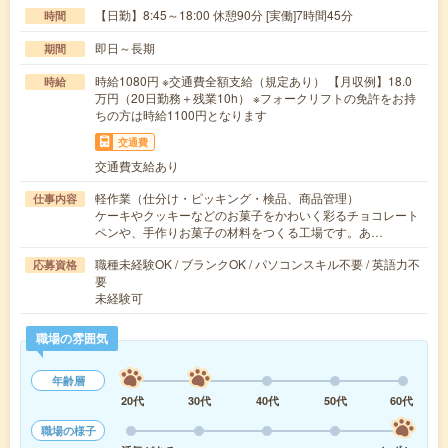
【日勤】8:45～18:00 休憩90分 [実働]7時間45分
時間
即日～長期
期間
時給1080円 ※交通費全額支給（規定あり） 【月収例】18.0
時給
万円（20日勤務＋残業10h） ※フォークリフトの免許をお持
ちの方は時給1100円となります
交通費
交通費支給あり
軽作業（仕分け・ピッキング・検品、商品管理）
仕事内容
ケーキやクッキーなどのお菓子をかわいく彩るチョコレート
ペンや、手作りお菓子の材料をつくる工場です。あ…
職種未経験OK / ブランクOK / パソコンスキル不要 / 英語力不
応募資格
要
未経験可
職場の雰囲気
年齢層
20代
30代
40代
50代
60代
職場の様子