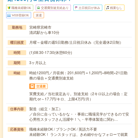
職種未経験OK
交通費別途支給あり
土日祝日が休み
残業なし
WEB登録OK
派遣
宮崎県宮崎市
勤務地
清武駅から車10分
月曜～金曜の週5日勤務/土日祝日休み（完全週休2日制）
曜日頻度
(1)08:30-17:30(休憩60分)
時間
3ヶ月以上
期間
時給1200円／月収例：201,600円＝1,200円×8時間×21日勤
時給
務の場合＋交通費別途支給
交通費
実費支給／当社規定あり。別途支給（2キロ以上の場合：定
期代 or～17.7円/キロ、上限4万円/月）
製造（組立・加工）
仕事内容
／自分に合っているかな・・事前に職場見学ができるので安
心男性スタッフさん活躍中！＼・半導体製造に関わ…
職種未経験OK / ブランクOK / 英語力不要
応募資格
未経験OK！ ランスタッドは、きめ細やかなフォローで就業