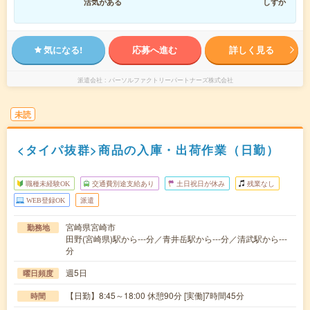
活気がある
しずか
気になる!
応募へ進む
詳しく見る
派遣会社
パーソルファクトリーパートナーズ株式会社
未読
<タイパ抜群>商品の入庫・出荷作業（日勤）
職種未経験OK
交通費別途支給あり
土日祝日が休み
残業なし
WEB登録OK
派遣
宮崎県宮崎市
勤務地
田野(宮崎県)駅から---分／青井岳駅から---分／清武駅から---
分
週5日
曜日頻度
【日勤】8:45～18:00 休憩90分 [実働]7時間45分
時間