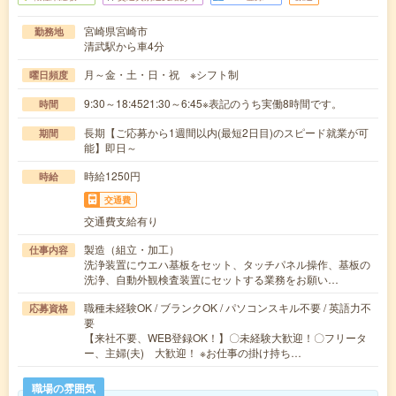
宮崎県宮崎市
勤務地
清武駅から車4分
月～金・土・日・祝 ※シフト制
曜日頻度
9:30～18:4521:30～6:45※表記のうち実働8時間です。
時間
長期【ご応募から1週間以内(最短2日目)のスピード就業が可
期間
能】即日～
時給1250円
時給
交通費
交通費支給有り
製造（組立・加工）
仕事内容
洗浄装置にウエハ基板をセット、タッチパネル操作、基板の
洗浄、自動外観検査装置にセットする業務をお願い…
職種未経験OK / ブランクOK / パソコンスキル不要 / 英語力不
応募資格
要
【来社不要、WEB登録OK！】〇未経験大歓迎！〇フリータ
ー、主婦(夫) 大歓迎！ ※お仕事の掛け持ち…
職場の雰囲気