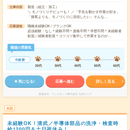
製造（組立・加工）
仕事内容
＼ モノづくりデビューも！ ／「手先を動かす作業が好き」
「接客よりも、モノづくりに没頭したい」そんな…
職種未経験OK / ブランクOK
応募資格
必須経験：なし＊経験不問＊資格不問＊学歴不問＊未経験者
歓迎／経験者歓迎＊コツコツ集中して作業するのが…
職場の雰囲気
年齢層
20代
30代
40代
50代
60代
気になる!
応募へ進む
詳しく見る
派遣会社
ランスタッド株式会社 九州エリア
未読
未経験OK！清武／半導体部品の洗浄・検査時
給1200円＆土日祝休み！