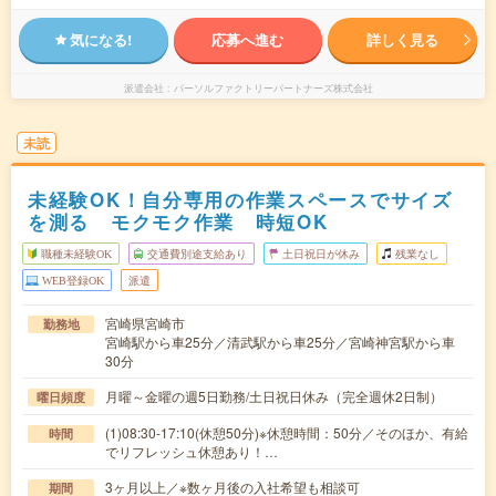
気になる!
応募へ進む
詳しく見る
派遣会社
パーソルファクトリーパートナーズ株式会社
未読
未経験OK！自分専用の作業スペースでサイズ
を測る モクモク作業 時短OK
職種未経験OK
交通費別途支給あり
土日祝日が休み
残業なし
WEB登録OK
派遣
宮崎県宮崎市
勤務地
宮崎駅から車25分／清武駅から車25分／宮崎神宮駅から車
30分
月曜～金曜の週5日勤務/土日祝日休み（完全週休2日制）
曜日頻度
(1)08:30-17:10(休憩50分)※休憩時間：50分／そのほか、有給
時間
でリフレッシュ休憩あり！…
3ヶ月以上／※数ヶ月後の入社希望も相談可
期間