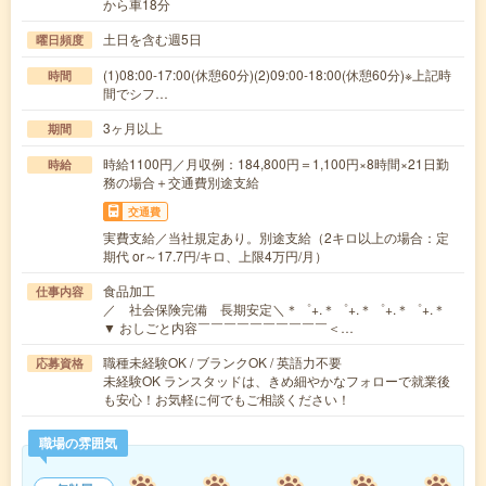
から車18分
土日を含む週5日
曜日頻度
(1)08:00-17:00(休憩60分)(2)09:00-18:00(休憩60分)※上記時
時間
間でシフ…
3ヶ月以上
期間
時給1100円／月収例：184,800円＝1,100円×8時間×21日勤
時給
務の場合＋交通費別途支給
交通費
実費支給／当社規定あり。別途支給（2キロ以上の場合：定
期代 or～17.7円/キロ、上限4万円/月）
食品加工
仕事内容
／ 社会保険完備 長期安定＼＊゜+.＊゜+.＊゜+.＊゜+.＊
▼ おしごと内容￣￣￣￣￣￣￣￣￣￣＜…
職種未経験OK / ブランクOK / 英語力不要
応募資格
未経験OK ランスタッドは、きめ細やかなフォローで就業後
も安心！お気軽に何でもご相談ください！
職場の雰囲気