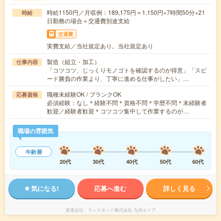
時給1150円／月収例：189,175円＝1,150円×7時間50分×21
時給
日勤務の場合＋交通費別途支給
交通費
実費支給／当社規定あり。当社規定あり
製造（組立・加工）
仕事内容
「コツコツ、じっくりモノゴトを確認するのが得意」「スピ
ード勝負の作業より、丁寧に進める仕事がしたい」…
職種未経験OK / ブランクOK
応募資格
必須経験：なし＊経験不問＊資格不問＊学歴不問＊未経験者
歓迎／経験者歓迎＊コツコツ集中して作業するのが…
職場の雰囲気
年齢層
20代
30代
40代
50代
60代
気になる!
応募へ進む
詳しく見る
派遣会社
ランスタッド株式会社 九州エリア