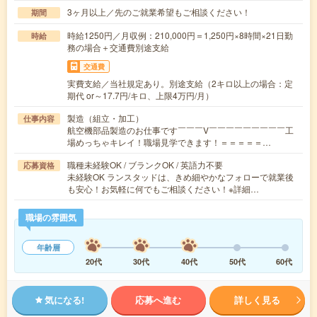
3ヶ月以上／先のご就業希望もご相談ください！
期間
時給1250円／月収例：210,000円＝1,250円×8時間×21日勤
時給
務の場合＋交通費別途支給
交通費
実費支給／当社規定あり。別途支給（2キロ以上の場合：定
期代 or～17.7円/キロ、上限4万円/月）
製造（組立・加工）
仕事内容
航空機部品製造のお仕事です￣￣￣V￣￣￣￣￣￣￣￣￣工
場めっちゃキレイ！職場見学できます！＝＝＝＝＝…
職種未経験OK / ブランクOK / 英語力不要
応募資格
未経験OK ランスタッドは、きめ細やかなフォローで就業後
も安心！お気軽に何でもご相談ください！※詳細…
職場の雰囲気
年齢層
20代
30代
40代
50代
60代
気になる!
応募へ進む
詳しく見る