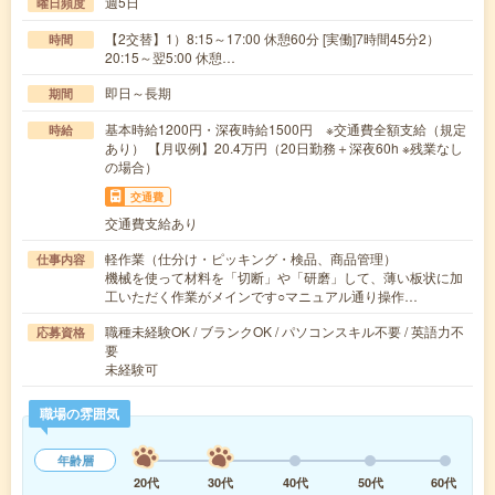
週5日
曜日頻度
【2交替】1）8:15～17:00 休憩60分 [実働]7時間45分2）
時間
20:15～翌5:00 休憩…
即日～長期
期間
基本時給1200円・深夜時給1500円 ※交通費全額支給（規定
時給
あり） 【月収例】20.4万円（20日勤務＋深夜60h ※残業なし
の場合）
交通費
交通費支給あり
軽作業（仕分け・ピッキング・検品、商品管理）
仕事内容
機械を使って材料を「切断」や「研磨」して、薄い板状に加
工いただく作業がメインです○マニュアル通り操作…
職種未経験OK / ブランクOK / パソコンスキル不要 / 英語力不
応募資格
要
未経験可
職場の雰囲気
年齢層
20代
30代
40代
50代
60代