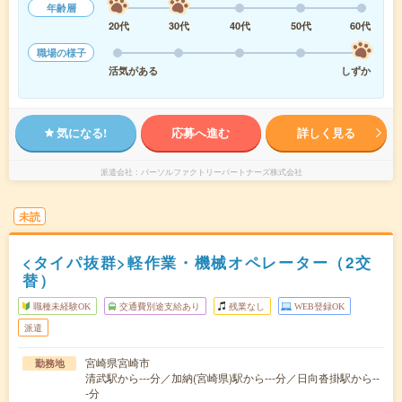
年齢層
20代
30代
40代
50代
60代
職場の様子
活気がある
しずか
気になる!
応募へ進む
詳しく見る
派遣会社
パーソルファクトリーパートナーズ株式会社
未読
<タイパ抜群>軽作業・機械オペレーター（2交
替）
職種未経験OK
交通費別途支給あり
残業なし
WEB登録OK
派遣
宮崎県宮崎市
勤務地
清武駅から---分／加納(宮崎県)駅から---分／日向沓掛駅から--
-分