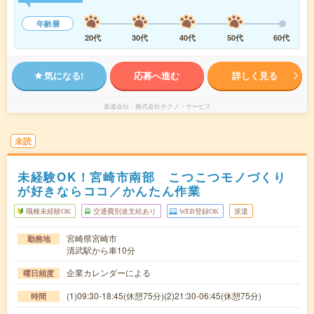
年齢層
20代
30代
40代
50代
60代
気になる!
応募へ進む
詳しく見る
派遣会社
株式会社テクノ・サービス
未読
未経験OK！宮崎市南部 こつこつモノづくり
が好きならココ／かんたん作業
職種未経験OK
交通費別途支給あり
WEB登録OK
派遣
宮崎県宮崎市
勤務地
清武駅から車10分
企業カレンダーによる
曜日頻度
(1)09:30-18:45(休憩75分)(2)21:30-06:45(休憩75分)
時間