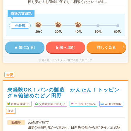
後も安心！お気軽に何でもご相談ください！※詳…
職場の雰囲気
年齢層
20代
30代
40代
50代
60代
気になる!
応募へ進む
詳しく見る
派遣会社
ランスタッド株式会社 九州エリア
未読
未経験OK！パンの製造 かんたん！トッピン
グ＆箱詰めなど／田野
職種未経験OK
交通費別途支給あり
土日祝日が休み
WEB登録OK
派遣
宮崎県宮崎市
勤務地
田野(宮崎県)駅から車6分／日向沓掛駅から車10分／清武駅