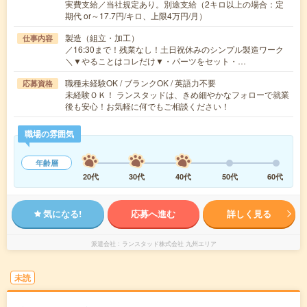
実費支給／当社規定あり。別途支給（2キロ以上の場合：定
期代 or～17.7円/キロ、上限4万円/月）
製造（組立・加工）
仕事内容
／16:30まで！残業なし！土日祝休みのシンプル製造ワーク
＼▼やることはコレだけ▼・パーツをセット・…
職種未経験OK / ブランクOK / 英語力不要
応募資格
未経験ＯＫ！ ランスタッドは、きめ細やかなフォローで就業
後も安心！お気軽に何でもご相談ください！
職場の雰囲気
年齢層
20代
30代
40代
50代
60代
気になる!
応募へ進む
詳しく見る
派遣会社
ランスタッド株式会社 九州エリア
未読