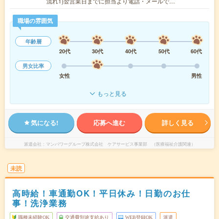
流れ1)翌営業日までに担当より電話・メールで…
職場の雰囲気
年齢層
20代
30代
40代
50代
60代
男女比率
女性
男性
もっと見る
気になる!
応募へ進む
詳しく見る
派遣会社
マンパワーグループ株式会社 ケアサービス事業部 （医療福祉介護関連）
未読
高時給！車通勤OK！平日休み！日勤のお仕
事！洗浄業務
職種未経験OK
交通費別途支給あり
WEB登録OK
派遣