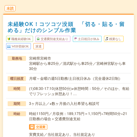
未読
未経験OK！コツコツ没頭 「切る・貼る・留
める」だけのシンプル作業
職種未経験OK
交通費別途支給あり
土日祝日が休み
残業なし
WEB登録OK
派遣
宮崎県宮崎市
勤務地
宮崎駅から車25分／清武駅から車25分／宮崎神宮駅から車
30分
月曜～金曜の週5日勤務/土日祝日休み（完全週休2日制）
曜日頻度
(1)08:30-17:10(休憩50分)※休憩時間：50分／そのほか、有給
時間
でリフレッシュ休憩あり！…
3ヶ月以上／※数ヶ月後の入社希望も相談可
期間
時給1150円／月収例：189,175円＝1,150円×7時間50分×21
時給
日勤務の場合＋交通費別途支給
交通費
実費支給／当社規定あり。当社規定あり