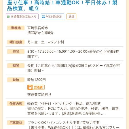
座り仕事！高時給！車通勤OK！平日休み！製
品検査、組立
交通費別途支給あり
WEB登録OK
派遣
宮崎県宮崎市
勤務地
清武駅から車8分
月～金・土 ※シフト制
曜日頻度
8:30～17:306:00～15:0011:00～20:00※表記のうち実働8時
時間
間です。
長期【ご応募から1週間以内(最短2日目)のスピード就業が可
期間
能】即日～
時給1200円
時給
交通費
交通費支給有り
軽作業（仕分け・ピッキング・検品、商品管理）
仕事内容
部品の測定、PCにて入力、部品の洗浄、検査、梱包、組立
業務をお願いします。(派遣)派遣先に直接雇用し…
ブランクOK / パソコンスキル不要 / 英語力不要
応募資格
【来社不要、WEB登録OK！】〇工場経験がある方〇フリー