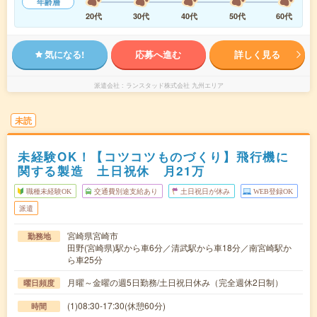
年齢層
20代
30代
40代
50代
60代
気になる!
応募へ進む
詳しく見る
派遣会社
ランスタッド株式会社 九州エリア
未読
未経験OK！【コツコツものづくり】飛行機に
関する製造 土日祝休 月21万
職種未経験OK
交通費別途支給あり
土日祝日が休み
WEB登録OK
派遣
宮崎県宮崎市
勤務地
田野(宮崎県)駅から車6分／清武駅から車18分／南宮崎駅か
ら車25分
月曜～金曜の週5日勤務/土日祝日休み（完全週休2日制）
曜日頻度
(1)08:30-17:30(休憩60分)
時間