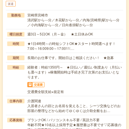
派遣
宮崎県宮崎市
勤務地
清武駅から---分／木花駅から---分／内海(宮崎県)駅から---分
／小内海駅から---分／日向沓掛駅から---分
週3日～5日OK（月～金） ★土日休みOK
曜日頻度
★1日4時間～の時短シフトOK★スタート時間選べます！
時間
7:00～16:009:00～17:0011:…
長期のお仕事です。開始日はご相談ください！ ★急募
期間
経験者：時給1350円～ ★日払い／週払い制度あり（月払い
時給
も選べます）※稼働開始時は手続き完了次第のお支払いとな
ります。
交通費
交通費全額支給※規定有
介護関連
仕事内容
入居者さんの顔とお名前を覚えること、シーツ交換などのお
部屋の整理などから始めてゆくゆくは介助全般をお…
ブランクOK / パソコンスキル不要 / 英語力不要
応募資格
年齢不問★10名以上採用予定★履歴書は不要です▽応募後の