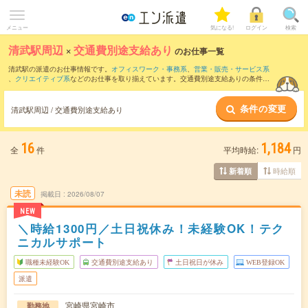
メニュー
気になる!
ログイン
検索
清武駅周辺
×
交通費別途支給あり
のお仕事一覧
清武駅の派遣のお仕事情報です。
オフィスワーク・事務系
、
営業・販売・サービス系
、
クリエイティブ系
などのお仕事を取り揃えています。交通費別途支給ありの条件の
他に、
職種未経験OK
、
友だちと一緒の応募OK
、
週4日勤務
などのこだわり条件も取り
揃えています。
条件の変更
清武駅周辺 / 交通費別途支給あり
16
1,184
全
件
平均時給:
円
時給順
新着順
未読
掲載日
2026/08/07
NEW
＼時給1300円／土日祝休み！未経験OK！テク
ニカルサポート
職種未経験OK
交通費別途支給あり
土日祝日が休み
WEB登録OK
派遣
宮崎県宮崎市
勤務地