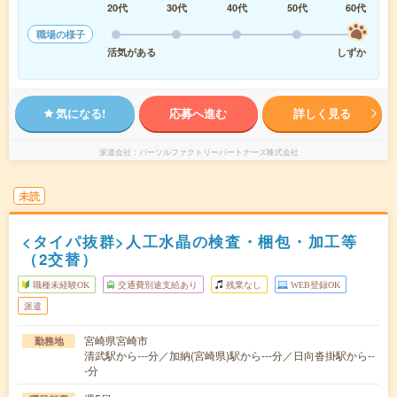
20代
30代
40代
50代
60代
職場の様子
活気がある
しずか
気になる!
応募へ進む
詳しく見る
派遣会社
パーソルファクトリーパートナーズ株式会社
未読
<タイパ抜群>人工水晶の検査・梱包・加工等
（2交替）
職種未経験OK
交通費別途支給あり
残業なし
WEB登録OK
派遣
宮崎県宮崎市
勤務地
清武駅から---分／加納(宮崎県)駅から---分／日向沓掛駅から--
-分