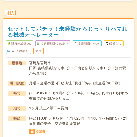
未読
セットしてポチッ！未経験からじっくりハマれ
る機械オペレーター
職種未経験OK
交通費別途支給あり
土日祝日が休み
残業なし
WEB登録OK
派遣
宮崎県宮崎市
勤務地
田野(宮崎県)駅から車6分／日向沓掛駅から車10分／清武駅
から車18分
月曜～金曜の週5日勤務/土日祝日休み（完全週休2日制）
曜日頻度
(1)08:00-16:30(休憩45分)※ 10時、15時にそれぞれ10分ずつ
時間
有償での休憩がありま…
3ヶ月以上／即日～長期
期間
時給1100円／月収例：179,025円＝1,100円×7時間45分×21
時給
日勤務の場合＋交通費別途支給
交通費