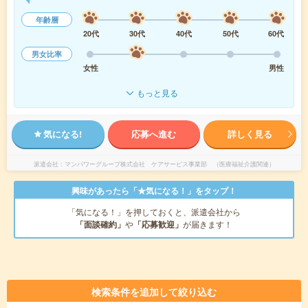
年齢層
20代
30代
40代
50代
60代
男女比率
女性
男性
もっと見る
気になる!
応募へ進む
詳しく見る
派遣会社
マンパワーグループ株式会社 ケアサービス事業部 （医療福祉介護関連）
興味があったら「★気になる！」をタップ！
「気になる！」を押しておくと、派遣会社から
「面談確約」
や
「応募歓迎」
が届きます！
検索条件を追加して絞り込む