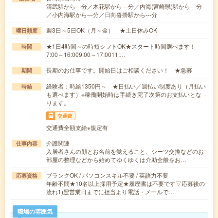
清武駅から---分／木花駅から---分／内海(宮崎県)駅から---分
／小内海駅から---分／日向沓掛駅から---分
週3日～5日OK（月～金） ★土日休みOK
曜日頻度
★1日4時間～の時短シフトOK★スタート時間選べます！
時間
7:00～16:009:00～17:0011:…
長期のお仕事です。開始日はご相談ください！ ★急募
期間
経験者：時給1350円～ ★日払い／週払い制度あり（月払い
時給
も選べます）※稼働開始時は手続き完了次第のお支払いとな
ります。
交通費
交通費全額支給※規定有
介護関連
仕事内容
入居者さんの顔とお名前を覚えること、シーツ交換などのお
部屋の整理などから始めてゆくゆくは介助全般をお…
ブランクOK / パソコンスキル不要 / 英語力不要
応募資格
年齢不問★10名以上採用予定★履歴書は不要です▽応募後の
流れ1)翌営業日までに担当より電話・メールで…
職場の雰囲気