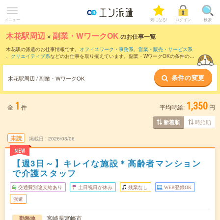
メニュー
気になる!
ログイン
検索
木花駅周辺
×
副業・WワークOK
のお仕事一覧
木花駅の派遣のお仕事情報です。
オフィスワーク・事務系
、
営業・販売・サービス系
、
クリエイティブ系
などのお仕事を取り揃えています。副業・WワークOKの条件の他
に、
交通費別途支給あり
、
職種未経験OK
、
友だちと一緒の応募OK
などのこだわり条
件も取り揃えています。
条件の変更
木花駅周辺 / 副業・WワークOK
1
1,350
全
件
平均時給:
円
時給順
新着順
未読
掲載日
2026/08/06
NEW
【週3日～】キレイな施設＊高齢者マンション
で介護スタッフ
交通費別途支給あり
土日祝日が休み
残業なし
WEB登録OK
派遣
宮崎県宮崎市
勤務地