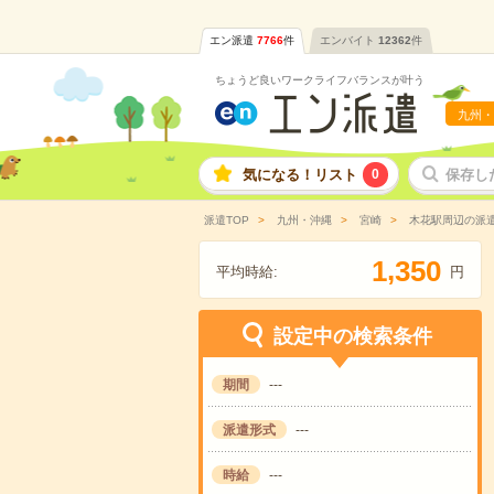
エン派遣
7766
件
エンバイト
12362
件
ちょうど良いワークライフバランスが叶う
九州・
気になる！リスト
0
保存し
派遣TOP
九州・沖縄
宮崎
木花駅周辺の派
,
1
3
5
0
平均時給:
円
設定中の検索条件
期間
---
派遣形式
---
時給
---