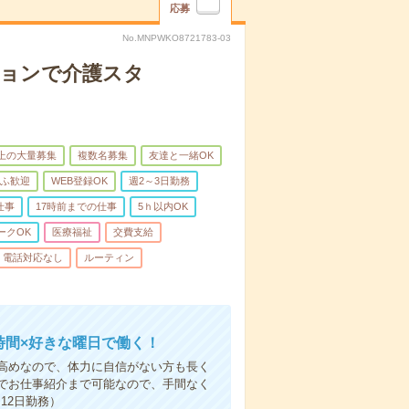
応募
No.MNPWKO8721783-03
ションで介護スタ
以上の大量募集
複数名募集
友達と一緒OK
ふ歓迎
WEB登録OK
週2～3日勤務
仕事
17時前までの仕事
5ｈ以内OK
ークOK
医療福祉
交費支給
電話対応なし
ルーティン
時間×好きな曜日で働く！
高めなので、体力に自信がない方も長く
でお仕事紹介まで可能なので、手間なく
12日勤務）