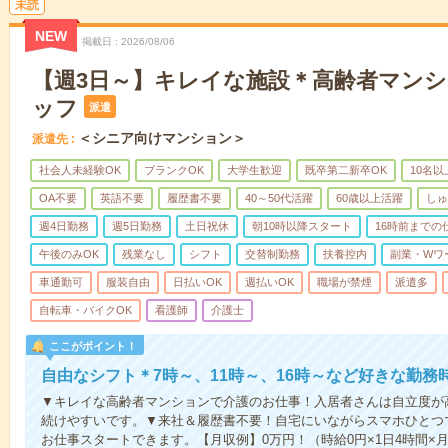
未読
NEW
掲載日
2026/08/06
【週3日～】キレイな施設＊高齢者マン
ッフ
派遣
＜シニア向けマンション＞
派遣先
社会人未経験OK
ブランクOK
大学生歓迎
既卒第二新卒OK
10名
OA不要
英語不要
履歴書不要
40～50代活躍
60歳以上活躍
しゅ
週4日勤務
週5日勤務
土日祝休
朝10時以降スタート
16時前までの
午後のみOK
残業なし
シフト
交替制勤務
扶養控内
副業・Wワ
車通勤可
服装自由
日払いOK
週払いOK
職場が禁煙
派遣多
自転車・バイクOK
看護師
介護士
ここがポイント！
自由なシフト＊7時～、11時～、16時～など好きな勤務
▼キレイな高齢者マンションで介護のお仕事！入居者さんは自立度が
続けやすいです。▼来社＆履歴書不要！自宅にいながらスマホひとつ
お仕事スタートできます。【月収例】0万円！（時給0円×1日4時間×月