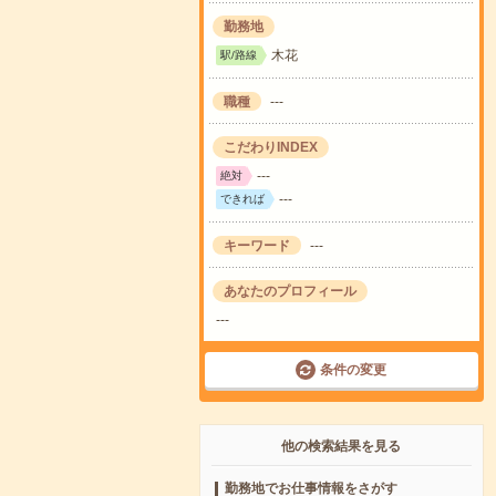
勤務地
木花
駅/路線
職種
---
こだわりINDEX
---
絶対
---
できれば
キーワード
---
あなたのプロフィール
---
条件の変更
他の検索結果を見る
勤務地でお仕事情報をさがす