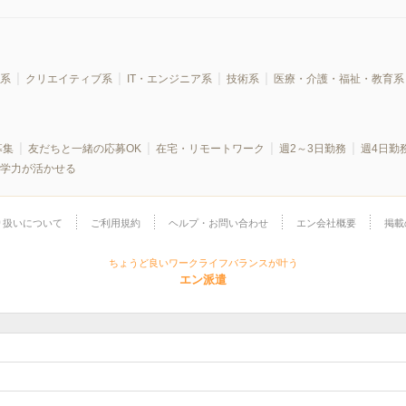
系
クリエイティブ系
IT・エンジニア系
技術系
医療・介護・福祉・教育系
募集
友だちと一緒の応募OK
在宅・リモートワーク
週2～3日勤務
週4日勤
学力が活かせる
り扱いについて
ご利用規約
ヘルプ・お問い合わせ
エン会社概要
掲載
ちょうど良いワークライフバランスが叶う
エン派遣