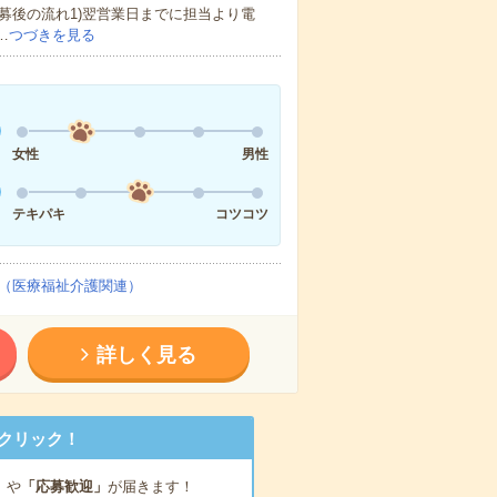
募後の流れ1)翌営業日までに担当より電
…
つづきを見る
女性
男性
テキパキ
コツコツ
（医療福祉介護関連）
詳しく見る
クリック！
」
や
「応募歓迎」
が届きます！