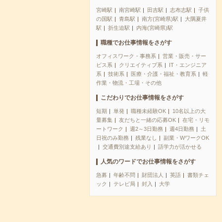
宮崎駅
南宮崎駅
田吉駅
志布志駅
子供
の国駅
青島駅
南方(宮崎県)駅
大隅夏井
駅
折生迫駅
内海(宮崎県)駅
職種でお仕事情報をさがす
オフィスワーク・事務系
営業・販売・サー
ビス系
クリエイティブ系
IT・エンジニア
系
技術系
医療・介護・福祉・教育系
軽
作業・物流・工場・その他
こだわりでお仕事情報をさがす
短期
単発
職種未経験OK
10名以上の大
量募集
友だちと一緒の応募OK
在宅・リモ
ートワーク
週2～3日勤務
週4日勤務
土
日祝のみ勤務
残業なし
副業・WワークOK
交通費別途支給あり
語学力が活かせる
人気のワードでお仕事情報をさがす
急募
年齢不問
財団法人
英語
書類チェ
ック
テレビ局
封入
大学