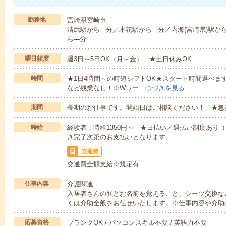
勤務地
宮崎県宮崎市
清武駅から---分／木花駅から---分／内海(宮崎県)駅か
ら---分
曜日頻度
週3日～5日OK（月～金） ★土日休みOK
時間
★1日4時間～の時短シフトOK★スタート時間選べます！7:00～1
など残業なし！※Wワー…
つづきを見る
期間
長期のお仕事です。開始日はご相談ください！ ★急
時給
経験者：時給1350円～ ★日払い／週払い制度あり
き完了次第のお支払いとなります。
交通費
交通費全額支給※規定有
仕事内容
介護関連
入居者さんの顔とお名前を覚えること、シーツ交換な
くは介助全般をお任せいたします。※仕事内容や介助
応募資格
ブランクOK / パソコンスキル不要 / 英語力不要