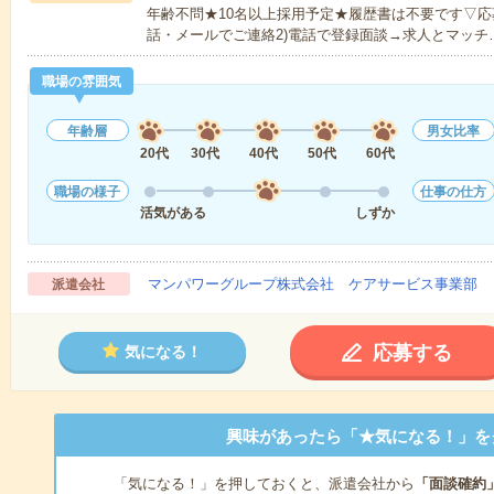
年齢不問★10名以上採用予定★履歴書は不要です▽応
話・メールでご連絡2)電話で登録面談→求人とマッチ
職場の雰囲気
年齢層
男女比率
20代
30代
40代
50代
60代
職場の様子
仕事の仕方
活気がある
しずか
マンパワーグループ株式会社 ケアサービス事業部 
派遣会社
応募する
気になる！
興味があったら「★気になる！」を
「気になる！」を押しておくと、派遣会社から
「面談確約