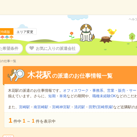
ヘル
沖縄版
エリア変更
た希望条件
お気に入りの派遣会社
遣の仕事一覧
木花駅
の派遣のお仕事情報一覧
木花駅の派遣のお仕事情報です。
オフィスワーク・事務系
、
営業・販売・サー
揃えています。さらに、
短期
・
単発
などの期間や、
職種未経験OK
などのこだ
また、
宮崎駅
・
南宮崎駅
・
宮崎神宮駅
・
清武駅
・
田野(宮崎県)駅
など近隣駅の
1
1
1
件中
～
件を表示中