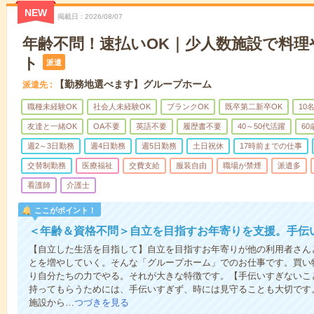
NEW
掲載日
2026/08/07
年齢不問！速払いOK｜少人数施設で料理
ト
派遣
【勤務地選べます】グループホーム
派遣先
職種未経験OK
社会人未経験OK
ブランクOK
既卒第二新卒OK
10
友達と一緒OK
OA不要
英語不要
履歴書不要
40～50代活躍
6
週2～3日勤務
週4日勤務
週5日勤務
土日祝休
17時前までの仕事
交替制勤務
医療福祉
交費支給
服装自由
職場が禁煙
派遣多
看護師
介護士
ここがポイント！
＜年齢＆資格不問＞自立を目指すお年寄りを支援。手伝
【自立した生活を目指して】自立を目指すお年寄りが他の利用者さん
とを増やしていく。そんな「グループホーム」でのお仕事です。買い
り自分たちの力でやる。それが大きな特徴です。【手伝いすぎないこ
持ってもらうためには、手伝いすぎず、時には見守ることも大切です
施設から…
つづきを見る