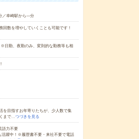
分／幸崎駅から---分
勤務回数を増やしていくことも可能です！
さい。※日勤、夜勤のみ、変則的な勤務等も相
！
活を目指すお年寄りたちが、少人数で集
くまで…
つづきを見る
 英語力不要
方も活躍中！※履歴書不要・来社不要で電話