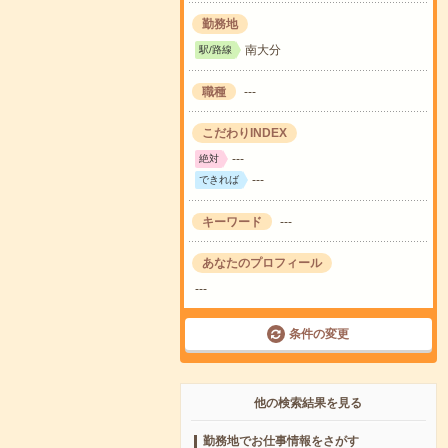
勤務地
南大分
駅/路線
職種
---
こだわりINDEX
---
絶対
---
できれば
キーワード
---
あなたのプロフィール
---
条件の変更
他の検索結果を見る
勤務地でお仕事情報をさがす