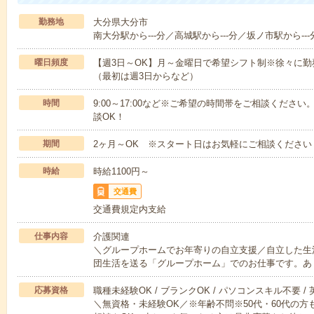
勤務地
大分県大分市
南大分駅から---分／高城駅から---分／坂ノ市駅から---
曜日頻度
【週3日～OK】月～金曜日で希望シフト制※徐々に
（最初は週3日からなど）
時間
9:00～17:00など※ご希望の時間帯をご相談くだ
談OK！
期間
2ヶ月～OK ※スタート日はお気軽にご相談ください
時給
時給1100円～
交通費
交通費規定内支給
仕事内容
介護関連
＼グループホームでお年寄りの自立支援／自立した生
団生活を送る「グループホーム」でのお仕事です。あ
応募資格
職種未経験OK / ブランクOK / パソコンスキル不要 /
＼無資格・未経験OK／※年齢不問※50代・60代の