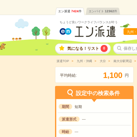
エン派遣
7424
件
エンバイト
12362
件
ちょうど良いワークライフバランスが叶う
九州・
気になる！リスト
0
保存し
派遣TOP
九州・沖縄
大分
南大分駅周辺
,
1
1
0
0
平均時給:
円
設定中の検索条件
期間
短期
派遣形式
---
時給
---