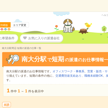
ヘル
沖縄版
エリア変更
た希望条件
お気に入りの派遣会社
南大分駅周辺 短期の派遣の仕事一覧
南大分駅
短期
で
の派遣のお仕事情報
南大分駅の派遣のお仕事情報です。
オフィスワーク・事務系
、
営業・販売・サ
り揃えています。短期の条件の他に、
交通費別途支給あり
、
職種未経験OK
、
す。
1
1
1
件中
～
件を表示中
未読