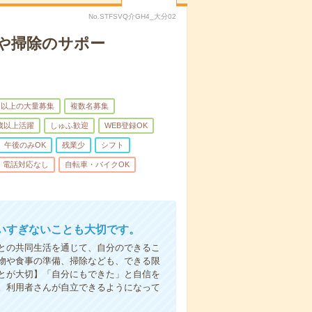
No.STFSVQ介GH4_大分02
や掃除のサポー
名以上の大量募集
複数名募集
0歳以上活躍
しゅふ歓迎
WEB登録OK
午後のみOK
残業少
シフト
電話対応なし
自転車・バイクOK
いすぎないことも大切です。
との共同生活を通じて、自分のできるこ
物や食事の準備、掃除なども、できる限
とが大切】「自分にもできた」と自信を
。利用者さんが自立できるようになって