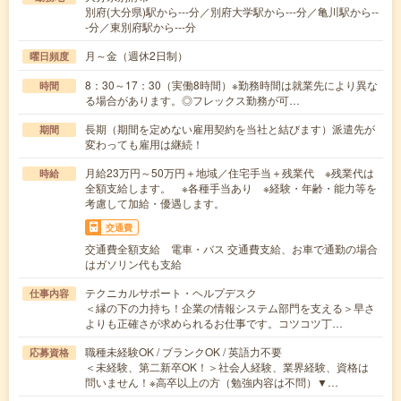
別府(大分県)駅から---分／別府大学駅から---分／亀川駅から--
-分／東別府駅から---分
月～金（週休2日制）
曜日頻度
8：30～17：30（実働8時間）※勤務時間は就業先により異な
時間
る場合があります。◎フレックス勤務が可…
長期（期間を定めない雇用契約を当社と結びます）派遣先が
期間
変わっても雇用は継続！
月給23万円～50万円＋地域／住宅手当＋残業代 ※残業代は
時給
全額支給します。 ※各種手当あり ※経験・年齢・能力等を
考慮して加給・優遇します。
交通費
交通費全額支給 電車・バス 交通費支給、お車で通勤の場合
はガソリン代も支給
テクニカルサポート・ヘルプデスク
仕事内容
＜縁の下の力持ち！企業の情報システム部門を支える＞早さ
よりも正確さが求められるお仕事です。コツコツ丁…
職種未経験OK / ブランクOK / 英語力不要
応募資格
＜未経験、第二新卒OK！＞社会人経験、業界経験、資格は
問いません！※高卒以上の方（勉強内容は不問）▼…