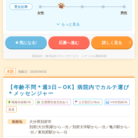
男女比率
女性
男性
もっと見る
気になる!
応募へ進む
詳しく見る
派遣会社
株式会社スタッフサービス メディカル事業本部
未読
掲載日
2026/08/02
【年齢不問＊週3日～OK】病院内でカルテ運び
＊メッセンジャー
職種未経験OK
交通費別途支給あり
土日祝日が休み
WEB登録OK
派遣
大分県別府市
勤務地
別府(大分県)駅から---分／別府大学駅から---分／亀川駅から--
-分／東別府駅から---分