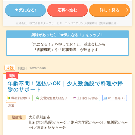
気になる!
応募へ進む
詳しく見る
派遣会社
株式会社スタッフサービス エンジニアリング事業本部（無期雇用派遣）
興味があったら「★気になる！」をタップ！
「気になる！」を押しておくと、派遣会社から
「面談確約」
や
「応募歓迎」
が届きます！
未読
掲載日
2026/08/08
NEW
年齢不問！速払いOK｜少人数施設で料理や掃
除のサポート
職種未経験OK
交通費別途支給あり
土日祝日が休み
WEB登録OK
派遣
大分県別府市
勤務地
別府(大分県)駅から---分／別府大学駅から---分／亀川駅から--
-分／東別府駅から---分