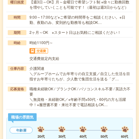
【週3日～OK】月～金曜日で希望シフト制 ※徐々に勤務回数
曜日頻度
を増やしていくことも可能です！（最初は週3日からなど）
9:00～17:00など※ご希望の時間帯をご相談ください。※日
時間
勤、夜勤のみ、変則的な勤務等も相談OK…
2ヶ月～OK ※スタート日はお気軽にご相談ください！
期間
時給1100円～
時給
交通費
交通費規定内支給
介護関連
仕事内容
＼グループホームでお年寄りの自立支援／自立した生活を目
指すお年寄りたちが、少人数で集団生活を送る「グ…
職種未経験OK / ブランクOK / パソコンスキル不要 / 英語力不
応募資格
要
＼無資格・未経験OK／※年齢不問※50代・60代の方も活躍
中！※履歴書不要・来社不要で電話相談もOK…
職場の雰囲気
年齢層
20代
30代
40代
50代
60代