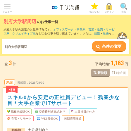
メニュー
気になる!
ログイン
検索
別府大学駅周辺
のお仕事一覧
別府大学駅の派遣のお仕事情報です。
オフィスワーク・事務系
、
営業・販売・サービ
ス系
、
クリエイティブ系
などのお仕事を取り揃えています。さらに、
短期
・
単発
など
の期間や、
職種未経験OK
などのこだわり条件で絞り込んでいただけます。
条件の変更
また、
大分駅
・
杵築駅
・
西大分駅
・
別府(大分県)駅
・
豊後国分駅
など近隣駅のお仕事も
別府大学駅周辺
ご確認いただけます。
3
1,183
全
件
平均時給:
円
時給順
新着順
未読
掲載日
2026/08/09
NEW
スキル0から安定の正社員デビュー！残業少な
目＊大手企業でITサポート
職種未経験OK
交通費別途支給あり
土日祝日が休み
在宅・リモート
WEB登録OK
無期雇用派遣
大分県別府市
勤務地