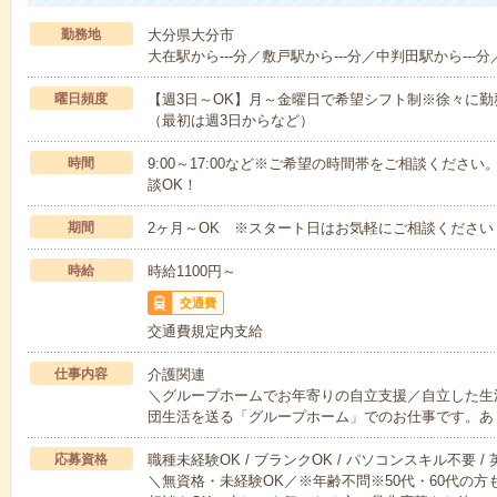
勤務地
大分県大分市
大在駅から---分／敷戸駅から---分／中判田駅から---分
曜日頻度
【週3日～OK】月～金曜日で希望シフト制※徐々に
（最初は週3日からなど）
時間
9:00～17:00など※ご希望の時間帯をご相談くだ
談OK！
期間
2ヶ月～OK ※スタート日はお気軽にご相談ください
時給
時給1100円～
交通費
交通費規定内支給
仕事内容
介護関連
＼グループホームでお年寄りの自立支援／自立した生
団生活を送る「グループホーム」でのお仕事です。あ
応募資格
職種未経験OK / ブランクOK / パソコンスキル不要 /
＼無資格・未経験OK／※年齢不問※50代・60代の