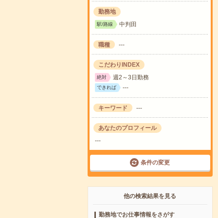
勤務地
中判田
駅/路線
職種
---
こだわりINDEX
週2～3日勤務
絶対
---
できれば
キーワード
---
あなたのプロフィール
---
条件の変更
他の検索結果を見る
勤務地でお仕事情報をさがす