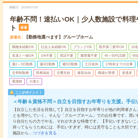
掲載日
2026/07/20
年齢不問！速払いOK｜少人数施設で料理
ト
派遣
【勤務地選べます】グループホーム
派遣先
職種未経験OK
社会人未経験OK
ブランクOK
既卒第二新卒OK
10
友達と一緒OK
OA不要
英語不要
履歴書不要
40～50代活躍
6
週2～3日勤務
週4日勤務
週5日勤務
土日祝休
17時前までの仕事
交替制勤務
医療福祉
交費支給
服装自由
職場が禁煙
派遣多
看護師
介護士
ここがポイント！
＜年齢＆資格不問＞自立を目指すお年寄りを支援。手伝
【自立した生活を目指して】自立を目指すお年寄りが他の利用者さん
とを増やしていく。そんな「グループホーム」でのお仕事です。買い
り自分たちの力でやる。それが大きな特徴です。【手伝いすぎないこ
持ってもらうためには、手伝いすぎず、時には見守ることも大切です
施設から…
つづきを見る