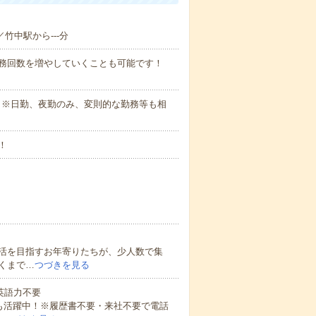
／竹中駅から---分
勤務回数を増やしていくことも可能です！
さい。※日勤、夜勤のみ、変則的な勤務等も相
！
活を目指すお年寄りたちが、少人数で集
くまで…
つづきを見る
 英語力不要
方も活躍中！※履歴書不要・来社不要で電話