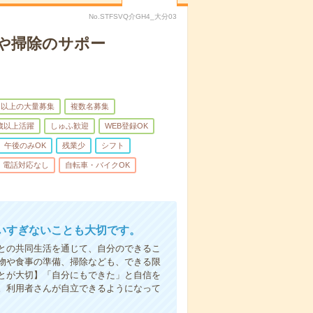
No.STFSVQ介GH4_大分03
や掃除のサポー
名以上の大量募集
複数名募集
0歳以上活躍
しゅふ歓迎
WEB登録OK
午後のみOK
残業少
シフト
電話対応なし
自転車・バイクOK
いすぎないことも大切です。
との共同生活を通じて、自分のできるこ
物や食事の準備、掃除なども、できる限
とが大切】「自分にもできた」と自信を
。利用者さんが自立できるようになって