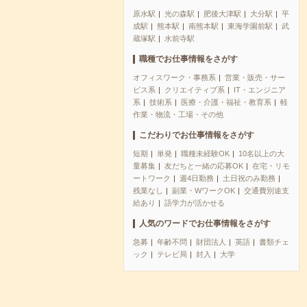
原水駅
光の森駅
肥後大津駅
大分駅
平
成駅
熊本駅
南熊本駅
東海学園前駅
武
蔵塚駅
水前寺駅
職種でお仕事情報をさがす
オフィスワーク・事務系
営業・販売・サー
ビス系
クリエイティブ系
IT・エンジニア
系
技術系
医療・介護・福祉・教育系
軽
作業・物流・工場・その他
こだわりでお仕事情報をさがす
短期
単発
職種未経験OK
10名以上の大
量募集
友だちと一緒の応募OK
在宅・リモ
ートワーク
週4日勤務
土日祝のみ勤務
残業なし
副業・WワークOK
交通費別途支
給あり
語学力が活かせる
人気のワードでお仕事情報をさがす
急募
年齢不問
財団法人
英語
書類チェ
ック
テレビ局
封入
大学