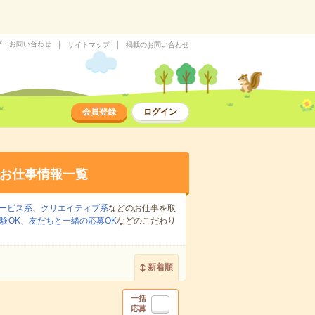
プ・お問い合わせ
サイトマップ
掲載のお問い合わせ
会員登録
ログイン
お仕事情報一覧
ービス系
、
クリエイティブ系
などのお仕事を取
験OK
、
友だちと一緒の応募OK
などのこだわり
新着順
一括
応募