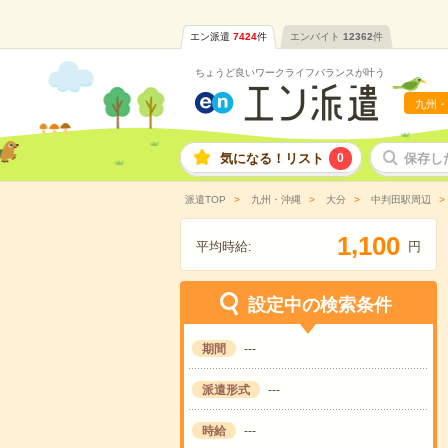
エン派遣
7424
件
エンバイト
12362
件
ちょうど良いワークライフバランスが叶う
九州・
気になる！リスト
0
保存し
派遣TOP
九州・沖縄
大分
中判田駅周辺
,
1
1
0
0
平均時給:
円
設定中の検索条件
期間
---
派遣形式
---
時給
---