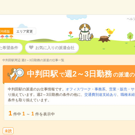
ヘル
沖縄版
エリア変更
た希望条件
お気に入りの派遣会社
中判田駅周辺 週2～3日勤務の派遣の仕事一覧
中判田駅
週2～3日勤務
で
の派遣の
中判田駅の派遣のお仕事情報です。
オフィスワーク・事務系
、
営業・販売・サ
り揃えています。週2～3日勤務の条件の他に、
交通費別途支給あり
、
職種未経
条件も取り揃えています。
1
1
1
件中
～
件を表示中
未読