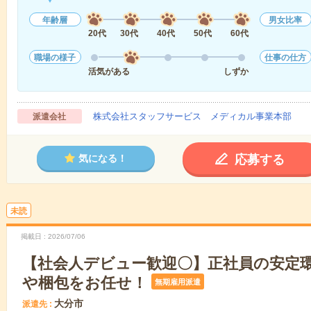
年齢層
男女比率
20代
30代
40代
50代
60代
職場の様子
仕事の仕方
活気がある
しずか
株式会社スタッフサービス メディカル事業本部
派遣会社
応募する
気になる！
未読
掲載日
2026/07/06
【社会人デビュー歓迎〇】正社員の安定
や梱包をお任せ！
無期雇用派遣
大分市
派遣先