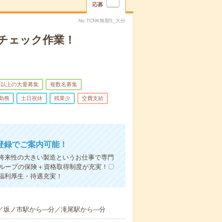
応募
No.TCNK無期5_大分
チェック作業！
名以上の大量募集
複数名募集
勤務
土日祝休
残業少
交費支給
登録でご案内可能！
将来性の大きい製造というお仕事で専門
グループの保険＋資格取得制度が充実！〇
福利厚生・待遇充実！
／坂ノ市駅から---分／滝尾駅から---分