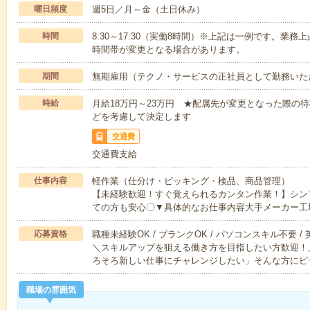
曜日頻度
週5日／月～金（土日休み）
時間
8:30～17:30（実働8時間）※上記は一例です。業
時間帯が変更となる場合があります。
期間
無期雇用（テクノ・サービスの正社員として勤務いた
時給
月給18万円～23万円 ★配属先が変更となった際の
どを考慮して決定します
交通費
交通費支給
仕事内容
軽作業（仕分け・ピッキング・検品、商品管理）
【未経験歓迎！すぐ覚えられるカンタン作業！】シン
ての方も安心〇▼具体的なお仕事内容大手メーカー工
応募資格
職種未経験OK / ブランクOK / パソコンスキル不要 /
＼スキルアップを狙える働き方を目指したい方歓迎！
ろそろ新しい仕事にチャレンジしたい」そんな方にピ
職場の雰囲気