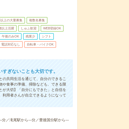
名以上の大量募集
複数名募集
0歳以上活躍
しゅふ歓迎
WEB登録OK
午後のみOK
残業少
シフト
電話対応なし
自転車・バイクOK
いすぎないことも大切です。
との共同生活を通じて、自分のできるこ
物や食事の準備、掃除なども、できる限
とが大切】「自分にもできた」と自信を
。利用者さんが自立できるようになって
-分／滝尾駅から---分／豊後国分駅から---