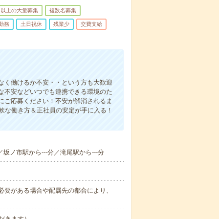
名以上の大量募集
複数名募集
勤務
土日祝休
残業少
交費支給
なく働けるか不安・・という方も大歓迎
な不安などいつでも連携できる環境のた
にご応募ください！不安が解消されるま
柔軟な働き方＆正社員の安定が手に入る！
／坂ノ市駅から---分／滝尾駅から---分
務上必要がある場合や配属先の都合により、
だきます）