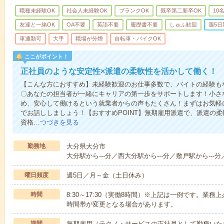
職種未経験OK
社会人未経験OK
ブランクOK
既卒第二新卒OK
10
友達と一緒OK
OA不要
英語不要
履歴書不要
しゅふ歓迎
週5日
車通勤可
大手
職場が分煙
自転車・バイクOK
ここがポイント！
正社員のような安定性×派遣の柔軟性を活かして働く！
【こんな方におすすめ】未経験歓迎のお仕事多数で、バイトの経験も
〇あなたの担当者が一緒にキャリアの第一歩をサポートします！小さ
め、安心して働けるという就業者からの声もたくさん！まずはお気軽
でお話ししましょう！【おすすめPOINT】無期雇用派遣で、派遣の
資格…
つづきを見る
勤務地
大分県大分市
大分駅から---分／西大分駅から---分／敷戸駅から---分
曜日頻度
週5日／月～金（土日休み）
時間
8:30～17:30（実働8時間）※上記は一例です。業
時間帯が変更となる場合があります。
期間
無期雇用（テクノ・サービスの正社員として勤務いた