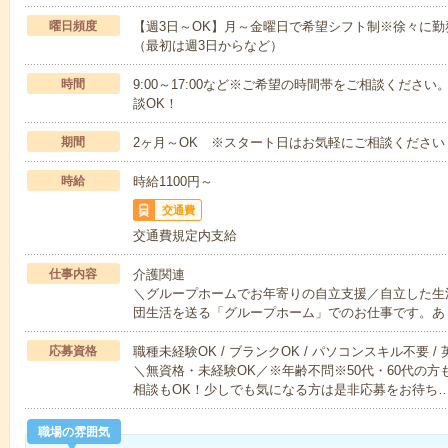
曜日頻度
【週3日～OK】月～金曜日で希望シフト制※徐々に
（最初は週3日からなど）
時間
9:00～17:00など※ご希望の時間帯をご相談くだ
談OK！
期間
2ヶ月～OK ※スタート日はお気軽にご相談ください
時給
時給1100円～
交通費
交通費規定内支給
仕事内容
介護関連
＼グループホームでお年寄りの自立支援／自立した生
団生活を送る「グループホーム」でのお仕事です。あ
応募資格
職種未経験OK / ブランクOK / パソコンスキル不要 /
＼無資格・未経験OK／※年齢不問※50代・60代の
相談もOK！少しでも気になる方は是非応募をお待ち
職場の雰囲気