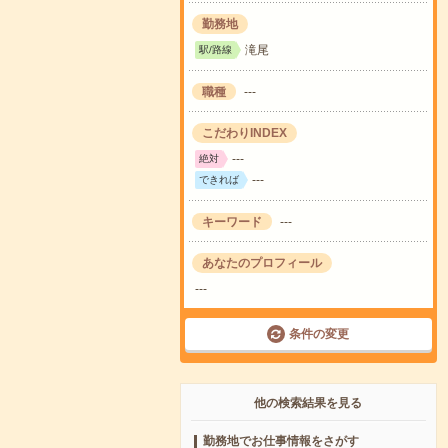
勤務地
滝尾
駅/路線
職種
---
こだわりINDEX
---
絶対
---
できれば
キーワード
---
あなたのプロフィール
---
条件の変更
他の検索結果を見る
勤務地でお仕事情報をさがす