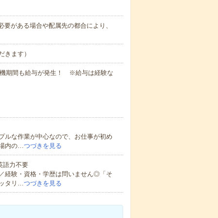
務上必要がある場合や配属先の都合により、
だきます）
待機期間も給与が発生！ ※給与は経験な
プルな作業が中心なので、お仕事が初め
場内の…
つづきを見る
 英語力不要
／経験・資格・学歴は問いません◎「そ
ッタリ…
つづきを見る