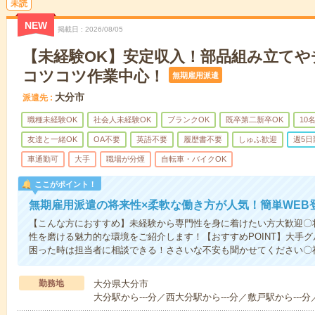
未読
NEW
掲載日
2026/08/05
【未経験OK】安定収入！部品組み立てや
コツコツ作業中心！
無期雇用派遣
大分市
派遣先
職種未経験OK
社会人未経験OK
ブランクOK
既卒第二新卒OK
10
友達と一緒OK
OA不要
英語不要
履歴書不要
しゅふ歓迎
週5日
車通勤可
大手
職場が分煙
自転車・バイクOK
ここがポイント！
無期雇用派遣の将来性×柔軟な働き方が人気！簡単WEB
【こんな方におすすめ】未経験から専門性を身に着けたい方大歓迎〇
性を磨ける魅力的な環境をご紹介します！【おすすめPOINT】大手
困った時は担当者に相談できる！ささいな不安も聞かせてください〇
勤務地
大分県大分市
大分駅から---分／西大分駅から---分／敷戸駅から---分