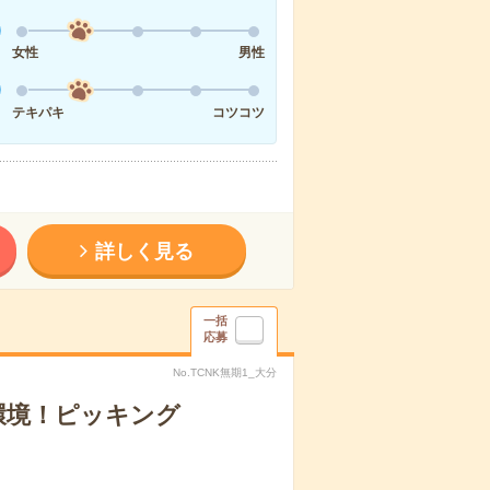
女性
男性
テキパキ
コツコツ
詳しく見る
一括
応募
No.TCNK無期1_大分
環境！ピッキング