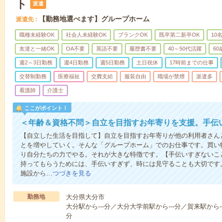
ト
派遣
【勤務地選べます】グループホーム
派遣先
職種未経験OK
社会人未経験OK
ブランクOK
既卒第二新卒OK
10
友達と一緒OK
OA不要
英語不要
履歴書不要
40～50代活躍
6
週2～3日勤務
週4日勤務
週5日勤務
土日祝休
17時前までの仕事
交替制勤務
医療福祉
交費支給
服装自由
職場が禁煙
派遣多
看護師
介護士
ここがポイント！
＜年齢＆資格不問＞自立を目指すお年寄りを支援。手伝
【自立した生活を目指して】自立を目指すお年寄りが他の利用者さん
とを増やしていく。そんな「グループホーム」でのお仕事です。買い
り自分たちの力でやる。それが大きな特徴です。【手伝いすぎないこ
持ってもらうためには、手伝いすぎず、時には見守ることも大切です
施設から…
つづきを見る
勤務地
大分県大分市
大分駅から---分／大分大学前駅から---分／賀来駅から--
分