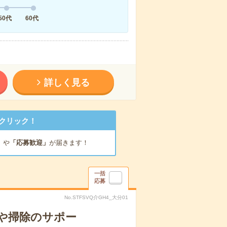
50代
60代
詳しく見る
クリック！
」
や
「応募歓迎」
が届きます！
一括
応募
No.STFSVQ介GH4_大分01
や掃除のサポー