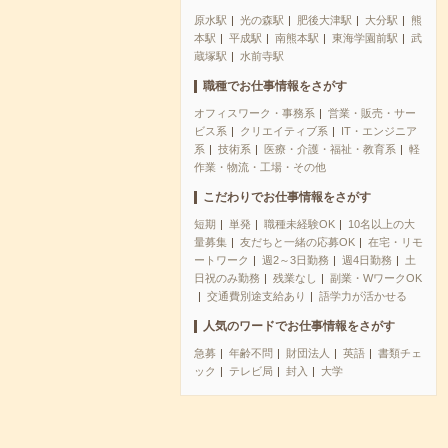
原水駅
光の森駅
肥後大津駅
大分駅
熊
本駅
平成駅
南熊本駅
東海学園前駅
武
蔵塚駅
水前寺駅
職種でお仕事情報をさがす
オフィスワーク・事務系
営業・販売・サー
ビス系
クリエイティブ系
IT・エンジニア
系
技術系
医療・介護・福祉・教育系
軽
作業・物流・工場・その他
こだわりでお仕事情報をさがす
短期
単発
職種未経験OK
10名以上の大
量募集
友だちと一緒の応募OK
在宅・リモ
ートワーク
週2～3日勤務
週4日勤務
土
日祝のみ勤務
残業なし
副業・WワークOK
交通費別途支給あり
語学力が活かせる
人気のワードでお仕事情報をさがす
急募
年齢不問
財団法人
英語
書類チェ
ック
テレビ局
封入
大学