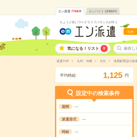
エン派遣
7766
件
エンバイト
12362
件
ちょうど良いワークライフバランスが叶う
九州・
気になる！リスト
0
保存し
派遣TOP
九州・沖縄
大分
滝尾駅周辺の派
,
1
1
2
5
平均時給:
円
設定中の検索条件
期間
---
派遣形式
---
時給
---