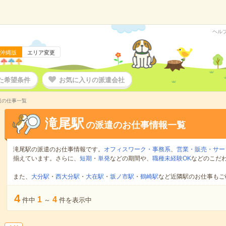
ヘル
沖縄版
エリア変更
た希望条件
お気に入りの派遣会社
遣の仕事一覧
滝尾駅
の派遣のお仕事情報一覧
滝尾駅の派遣のお仕事情報です。
オフィスワーク・事務系
、
営業・販売・サー
揃えています。さらに、
短期
・
単発
などの期間や、
職種未経験OK
などのこだ
また、
大分駅
・
西大分駅
・
大在駅
・
坂ノ市駅
・
鶴崎駅
など近隣駅のお仕事もご
4
1
4
件中
～
件を表示中