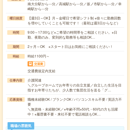
南大分駅から---分／高城駅から---分／坂ノ市駅から---分／幸
崎駅から---分
【週3日～OK】月～金曜日で希望シフト制 ※徐々に勤務回数
曜日頻度
を増やしていくことも可能です！（最初は週3日からなど）
9:00～17:00など※ご希望の時間帯をご相談ください。※日
時間
勤、夜勤のみ、変則的な勤務等も相談OK…
2ヶ月～OK ※スタート日はお気軽にご相談ください！
期間
時給1100円～
時給
交通費
交通費規定内支給
介護関連
仕事内容
＼グループホームでお年寄りの自立支援／自立した生活を目
指すお年寄りたちが、少人数で集団生活を送る「グ…
職種未経験OK / ブランクOK / パソコンスキル不要 / 英語力不
応募資格
要
＼無資格・未経験OK／※年齢不問※50代・60代の方も活躍
中！※履歴書不要・来社不要で電話相談もOK…
職場の雰囲気