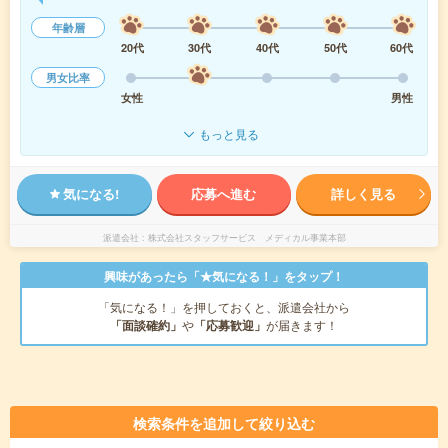
年齢層
20代
30代
40代
50代
60代
男女比率
女性
男性
もっと見る
気になる!
応募へ進む
詳しく見る
派遣会社
株式会社スタッフサービス メディカル事業本部
興味があったら「★気になる！」をタップ！
「気になる！」を押しておくと、派遣会社から
「面談確約」
や
「応募歓迎」
が届きます！
検索条件を追加して絞り込む