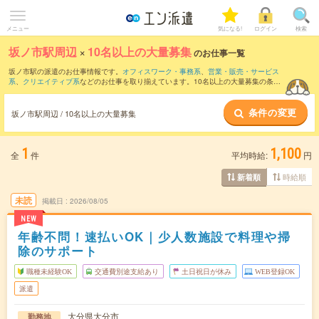
メニュー
気になる!
ログイン
検索
坂ノ市駅周辺
×
10名以上の大量募集
のお仕事一覧
坂ノ市駅の派遣のお仕事情報です。
オフィスワーク・事務系
、
営業・販売・サービス
系
、
クリエイティブ系
などのお仕事を取り揃えています。10名以上の大量募集の条件
の他に、
交通費別途支給あり
、
職種未経験OK
、
友だちと一緒の応募OK
などのこだわ
り条件も取り揃えています。
条件の変更
坂ノ市駅周辺 / 10名以上の大量募集
1
1,100
全
件
平均時給:
円
時給順
新着順
未読
掲載日
2026/08/05
NEW
年齢不問！速払いOK｜少人数施設で料理や掃
除のサポート
職種未経験OK
交通費別途支給あり
土日祝日が休み
WEB登録OK
派遣
大分県大分市
勤務地