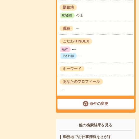
勤務地
今山
駅/路線
職種
---
こだわりINDEX
---
絶対
---
できれば
キーワード
---
あなたのプロフィール
---
条件の変更
他の検索結果を見る
勤務地でお仕事情報をさがす