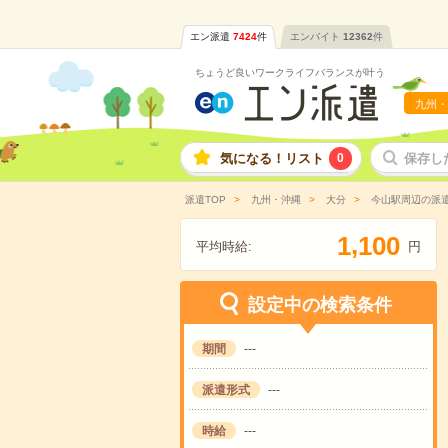
エン派遣
7424
件
エンバイト
12362
件
ちょうど良いワークライフバランスが叶う
九州・
気になる！リスト
0
保存し
派遣TOP
九州・沖縄
大分
今山駅周辺の派
,
1
1
0
0
平均時給:
円
設定中の検索条件
期間
---
派遣形式
---
時給
---