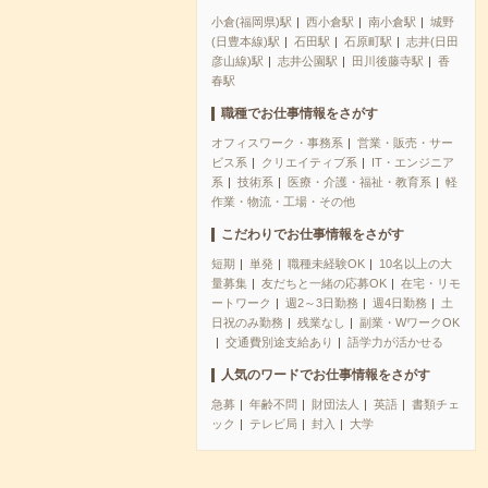
小倉(福岡県)駅
西小倉駅
南小倉駅
城野
(日豊本線)駅
石田駅
石原町駅
志井(日田
彦山線)駅
志井公園駅
田川後藤寺駅
香
春駅
職種でお仕事情報をさがす
オフィスワーク・事務系
営業・販売・サー
ビス系
クリエイティブ系
IT・エンジニア
系
技術系
医療・介護・福祉・教育系
軽
作業・物流・工場・その他
こだわりでお仕事情報をさがす
短期
単発
職種未経験OK
10名以上の大
量募集
友だちと一緒の応募OK
在宅・リモ
ートワーク
週2～3日勤務
週4日勤務
土
日祝のみ勤務
残業なし
副業・WワークOK
交通費別途支給あり
語学力が活かせる
人気のワードでお仕事情報をさがす
急募
年齢不問
財団法人
英語
書類チェ
ック
テレビ局
封入
大学