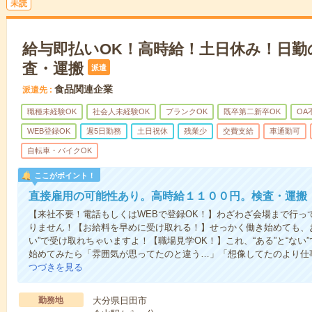
未読
給与即払いOK！高時給！土日休み！日勤
査・運搬
派遣
食品関連企業
派遣先
職種未経験OK
社会人未経験OK
ブランクOK
既卒第二新卒OK
OA
WEB登録OK
週5日勤務
土日祝休
残業少
交費支給
車通勤可
自転車・バイクOK
ここがポイント！
直接雇用の可能性あり。高時給１１００円。検査・運搬
【来社不要！電話もしくはWEBで登録OK！】わざわざ会場まで行っ
りません！【お給料を早めに受け取れる！】せっかく働き始めても、
い”で受け取れちゃいますよ！【職場見学OK！】これ、“ある”と“な
始めてみたら「雰囲気が思ってたのと違う…」「想像してたのより仕
つづきを見る
勤務地
大分県日田市