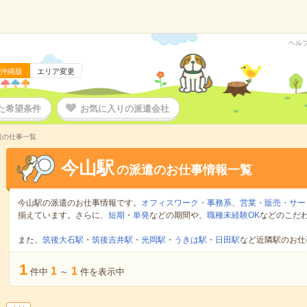
ヘル
沖縄版
エリア変更
た希望条件
お気に入りの派遣会社
遣の仕事一覧
今山駅
の派遣のお仕事情報一覧
今山駅の派遣のお仕事情報です。
オフィスワーク・事務系
、
営業・販売・サー
揃えています。さらに、
短期
・
単発
などの期間や、
職種未経験OK
などのこだ
また、
筑後大石駅
・
筑後吉井駅
・
光岡駅
・
うきは駅
・
日田駅
など近隣駅のお仕
1
1
1
件中
～
件を表示中