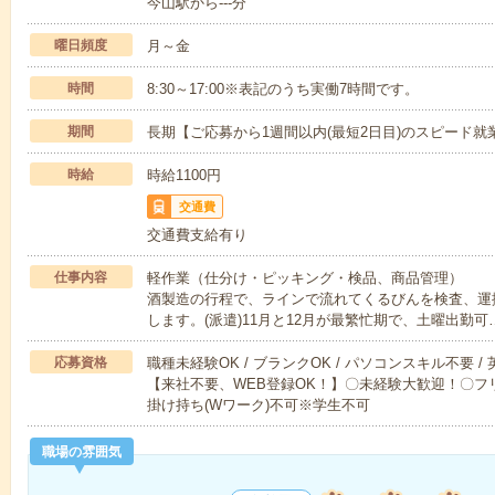
今山駅から---分
曜日頻度
月～金
時間
8:30～17:00※表記のうち実働7時間です。
期間
長期【ご応募から1週間以内(最短2日目)のスピード就
時給
時給1100円
交通費
交通費支給有り
仕事内容
軽作業（仕分け・ピッキング・検品、商品管理）
酒製造の行程で、ラインで流れてくるびんを検査、運
します。(派遣)11月と12月が最繁忙期で、土曜出勤可
応募資格
職種未経験OK / ブランクOK / パソコンスキル不要 /
【来社不要、WEB登録OK！】〇未経験大歓迎！〇フリ
掛け持ち(Wワーク)不可※学生不可
職場の雰囲気