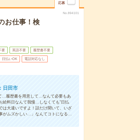
応募
No.894101
のお仕事！検
不要
英語不要
履歴書不要
日払いOK
電話対応なし
：日田市
て…履歴書を用意して…なんて必要もあ
お給料日なんて我慢…しなくても“日払
い”では大違いですよ！話だけ聞いて、いざ
事がムズかしい…」なんてコトになる…