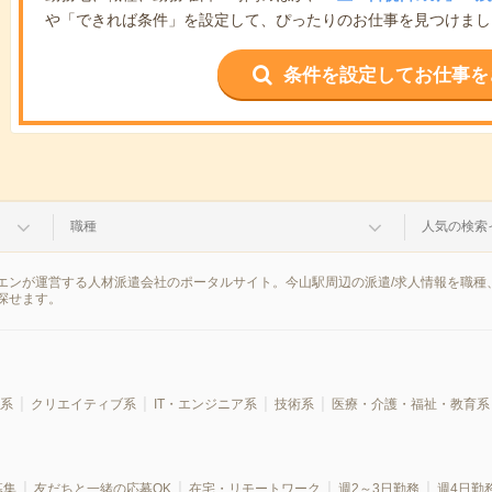
や「できれば条件」を設定して、ぴったりのお仕事を見つけまし
条件を設定してお仕事を
職種
人気の検索
エンが運営する人材派遣会社のポータルサイト。今山駅周辺の派遣/求人情報を職種
探せます。
系
クリエイティブ系
IT・エンジニア系
技術系
医療・介護・福祉・教育系
募集
友だちと一緒の応募OK
在宅・リモートワーク
週2～3日勤務
週4日勤