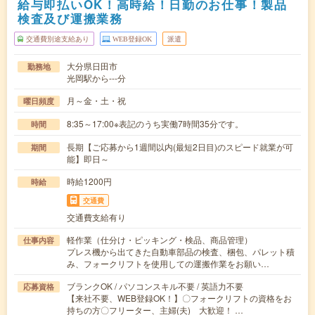
給与即払いOK！高時給！日勤のお仕事！製品
検査及び運搬業務
交通費別途支給あり
WEB登録OK
派遣
大分県日田市
勤務地
光岡駅から---分
月～金・土・祝
曜日頻度
8:35～17:00※表記のうち実働7時間35分です。
時間
長期【ご応募から1週間以内(最短2日目)のスピード就業が可
期間
能】即日～
時給1200円
時給
交通費
交通費支給有り
軽作業（仕分け・ピッキング・検品、商品管理）
仕事内容
プレス機から出てきた自動車部品の検査、梱包、パレット積
み、フォークリフトを使用しての運搬作業をお願い…
ブランクOK / パソコンスキル不要 / 英語力不要
応募資格
【来社不要、WEB登録OK！】〇フォークリフトの資格をお
持ちの方〇フリーター、主婦(夫) 大歓迎！ …