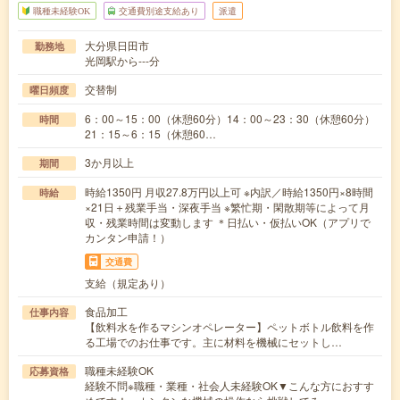
職種未経験OK
交通費別途支給あり
派遣
大分県日田市
勤務地
光岡駅から---分
交替制
曜日頻度
6：00～15：00（休憩60分）14：00～23：30（休憩60分）
時間
21：15～6：15（休憩60…
3か月以上
期間
時給1350円 月収27.8万円以上可 ※内訳／時給1350円×8時間
時給
×21日＋残業手当・深夜手当 ※繁忙期・閑散期等によって月
収・残業時間は変動します ＊日払い・仮払いOK（アプリで
カンタン申請！）
交通費
支給（規定あり）
食品加工
仕事内容
【飲料水を作るマシンオペレーター】ペットボトル飲料を作
る工場でのお仕事です。主に材料を機械にセットし…
職種未経験OK
応募資格
経験不問※職種・業種・社会人未経験OK▼こんな方におすす