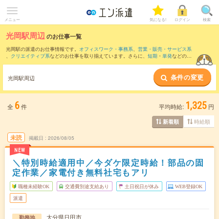
メニュー
気になる!
ログイン
検索
光岡駅周辺
のお仕事一覧
光岡駅の派遣のお仕事情報です。
オフィスワーク・事務系
、
営業・販売・サービス系
、
クリエイティブ系
などのお仕事を取り揃えています。さらに、
短期
・
単発
などの期
間や、
職種未経験OK
などのこだわり条件で絞り込んでいただけます。
条件の変更
また、
筑後大石駅
・
うきは駅
・
日田駅
・
夜明駅
・
北友田駅
など近隣駅のお仕事もご確
光岡駅周辺
認いただけます。
6
1,325
全
件
平均時給:
円
時給順
新着順
未読
掲載日
2026/08/05
NEW
＼特別時給適用中／今ダケ限定時給！部品の固
定作業／家電付き無料社宅もアリ
職種未経験OK
交通費別途支給あり
土日祝日が休み
WEB登録OK
派遣
大分県日田市
勤務地