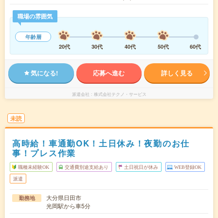
職場の雰囲気
年齢層
20代
30代
40代
50代
60代
気になる!
応募へ進む
詳しく見る
派遣会社
株式会社テクノ・サービス
未読
高時給！車通勤OK！土日休み！夜勤のお仕
事！プレス作業
職種未経験OK
交通費別途支給あり
土日祝日が休み
WEB登録OK
派遣
大分県日田市
勤務地
光岡駅から車5分