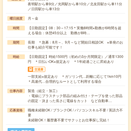
夜明駅から車9分／光岡駅から車10分／北友田駅から車11分
／日田駅から車13分
月～金
曜日頻度
【日勤固定】08：30～17:15＊実働8時間※勤務が6時間を超
時間
える場合：休憩45分以上 勤務が8時…
長期 ＊急募：8月～、9月～など開始日相談OK ※単発のお
期間
仕事も紹介可能です！
【日勤固定】時給1500円（初めの3か月間限定）／通常1300
時給
円 ＊日払いOK※規定あり ＊1年経過ごとに昇給あり
交通費
一部支給※規定あり ＊ガソリン代…距離に応じて1km10円
＊高速代…合理的なルートとして利用する場合
製造（組立・加工）
仕事内容
・電線にプラスチック部品の組み付け・テープを使った部品
の固定・決まった長さに電線をカット など自動車…
職種未経験OK / ブランクOK / パソコンスキル不要 / 英語力不
応募資格
要
未経験OK！履歴書不要でサクッとお仕事探し完結！