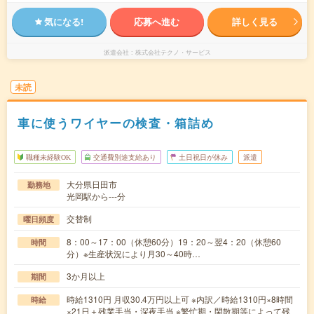
気になる!
応募へ進む
詳しく見る
派遣会社
株式会社テクノ・サービス
未読
車に使うワイヤーの検査・箱詰め
職種未経験OK
交通費別途支給あり
土日祝日が休み
派遣
大分県日田市
勤務地
光岡駅から---分
交替制
曜日頻度
8：00～17：00（休憩60分）19：20～翌4：20（休憩60
時間
分）※生産状況により月30～40時…
3か月以上
期間
時給1310円 月収30.4万円以上可 ※内訳／時給1310円×8時間
時給
×21日＋残業手当・深夜手当 ※繁忙期・閑散期等によって残