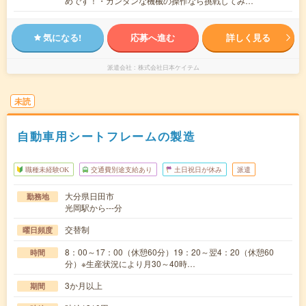
めです！・カンタンな機械の操作なら挑戦してみ…
気になる!
応募へ進む
詳しく見る
派遣会社
株式会社日本ケイテム
未読
自動車用シートフレームの製造
職種未経験OK
交通費別途支給あり
土日祝日が休み
派遣
大分県日田市
勤務地
光岡駅から---分
交替制
曜日頻度
8：00～17：00（休憩60分）19：20～翌4：20（休憩60
時間
分）※生産状況により月30～40時…
3か月以上
期間