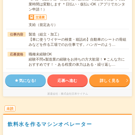
業時間は変動します ＊日払い・仮払いOK（アプリでカンタ
ン申請！）
交通費
支給（規定あり）
製造（組立・加工）
仕事内容
【車に使うワイヤーの検査・箱詰め】自動車のシートの骨組
みなどを作る工場でのお仕事です。ハンガーのよう…
職種未経験OK
応募資格
経験不問※製造業の経験をお持ちの方大歓迎！▼こんな方に
おすすめです！・ある程度の体力はある・繰り返し…
気になる!
応募へ進む
詳しく見る
派遣会社
株式会社日本ケイテム
未読
飲料水を作るマシンオペレーター