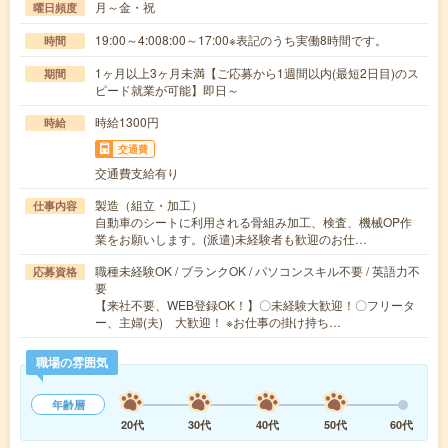
月～金・祝
曜日頻度
19:00～4:008:00～17:00※表記のうち実働8時間です。
時間
1ヶ月以上3ヶ月未満【ご応募から1週間以内(最短2日目)のス
期間
ピード就業が可能】即日～
時給1300円
時給
交通費
交通費支給有り
製造（組立・加工）
仕事内容
自動車のシートに利用される骨組み加工、検査、機械OP作
業をお願いします。(派遣)未経験者も歓迎のお仕…
職種未経験OK / ブランクOK / パソコンスキル不要 / 英語力不
応募資格
要
【来社不要、WEB登録OK！】〇未経験大歓迎！〇フリータ
ー、主婦(夫) 大歓迎！ ※お仕事の掛け持ち…
職場の雰囲気
年齢層
20代
30代
40代
50代
60代