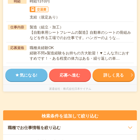
時給1310円
時給
交通費
支給（規定あり）
製造（組立・加工）
仕事内容
【自動車用シートフレームの製造】自動車のシートの骨組み
などを作る工場でのお仕事です。ハンガーのような…
職種未経験OK
応募資格
経験不問※製造経験をお持ちの方大歓迎！▼こんな方におす
すめです！・ある程度の体力はある・繰り返しの単…
気になる!
応募へ進む
詳しく見る
派遣会社
株式会社日本ケイテム
検索条件を追加して絞り込む
職種
でお仕事情報を絞り込む