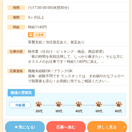
(1)17:30-00:00(休憩30分)
時間
3ヶ月以上
期間
時給1140円
時給
交通費
実費支給／当社規定あり。規定あり
軽作業（仕分け・ピッキング・検品、商品管理）
仕事内容
「夜の時間を有効活用して、しっかり稼ぎたい」そんな方に
オススメのお仕事です！時給1,140円に加え、…
職種未経験OK / ブランクOK
応募資格
資格・経験不問です ランスタッドは、きめ細やかなフォロー
で就業後も安心！お気軽に何でもご相談ください…
職場の雰囲気
年齢層
20代
30代
40代
50代
60代
気になる!
応募へ進む
詳しく見る