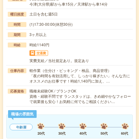
今津(大分県)駅から車15分／天津駅から車14分
土日を含む週5日
曜日頻度
(1)17:30-00:00(休憩30分)
時間
3ヶ月以上
期間
時給1140円
時給
交通費
実費支給／当社規定あり。規定あり
軽作業（仕分け・ピッキング・検品、商品管理）
仕事内容
「夜の時間を有効活用して、しっかり稼ぎたい」そんな方に
オススメのお仕事です！時給1,140円に加え、…
職種未経験OK / ブランクOK
応募資格
資格・経験不問です ランスタッドは、きめ細やかなフォロー
で就業後も安心！お気軽に何でもご相談ください…
職場の雰囲気
年齢層
20代
30代
40代
50代
60代