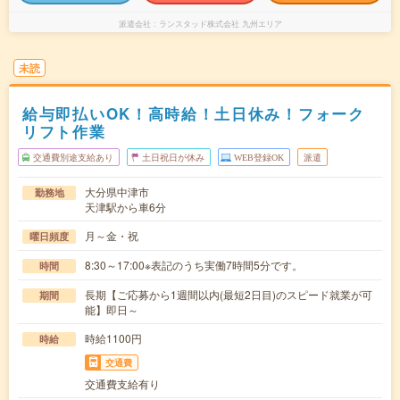
派遣会社
ランスタッド株式会社 九州エリア
未読
給与即払いOK！高時給！土日休み！フォーク
リフト作業
交通費別途支給あり
土日祝日が休み
WEB登録OK
派遣
大分県中津市
勤務地
天津駅から車6分
月～金・祝
曜日頻度
8:30～17:00※表記のうち実働7時間5分です。
時間
長期【ご応募から1週間以内(最短2日目)のスピード就業が可
期間
能】即日～
時給1100円
時給
交通費
交通費支給有り