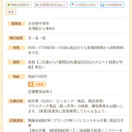
職種未経験OK
交通費別途支給あり
土日祝日が休み
WEB登録OK
派遣
大分県中津市
勤務地
天津駅から車6分
月～金・祝
曜日頻度
9:00～17:009:00～15:00※表記のうち実働5時間から6時間45
時間
分です。
長期【ご応募から1週間以内(最短2日目)のスピード就業が可
期間
能】即日～
時給1100円
時給
交通費
交通費支給有り
軽作業（仕分け・ピッキング・検品、商品管理）
仕事内容
プラスチック製品（取っ手等）の検査、梱包業務をお願いし
ます。(派遣)派遣先に直接雇用してもらえるよう…
職種未経験OK / ブランクOK / パソコンスキル不要 / 英語力不
応募資格
要
【来社不要、WEB登録OK！】〇未経験大歓迎！〇フリータ