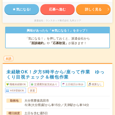
気になる!
応募へ進む
詳しく見る
派遣会社
ランスタッド株式会社 九州エリア
興味があったら「★気になる！」をタップ！
「気になる！」を押しておくと、派遣会社から
「面談確約」
や
「応募歓迎」
が届きます！
未読
未経験OK！夕方5時半から/座って作業 ゆっ
くり目視チェック＆梱包作業
職種未経験OK
交通費別途支給あり
土日祝日が休み
残業なし
WEB登録OK
派遣
大分県豊後高田市
勤務地
今津(大分県)駅から車15分／天津駅から車14分
土日を含む週5日
曜日頻度