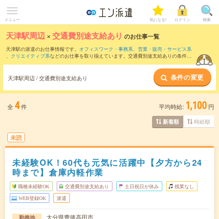
メニュー
気になる!
ログイン
検索
天津駅周辺
×
交通費別途支給あり
のお仕事一覧
天津駅の派遣のお仕事情報です。
オフィスワーク・事務系
、
営業・販売・サービス系
、
クリエイティブ系
などのお仕事を取り揃えています。交通費別途支給ありの条件の
他に、
職種未経験OK
、
友だちと一緒の応募OK
、
週4日勤務
などのこだわり条件も取り
揃えています。
条件の変更
天津駅周辺 / 交通費別途支給あり
4
1,100
全
件
平均時給:
円
時給順
新着順
未読
未経験OK！60代も元気に活躍中【夕方から24
時まで】倉庫内軽作業
職種未経験OK
交通費別途支給あり
土日祝日が休み
残業なし
WEB登録OK
派遣
大分県豊後高田市
勤務地