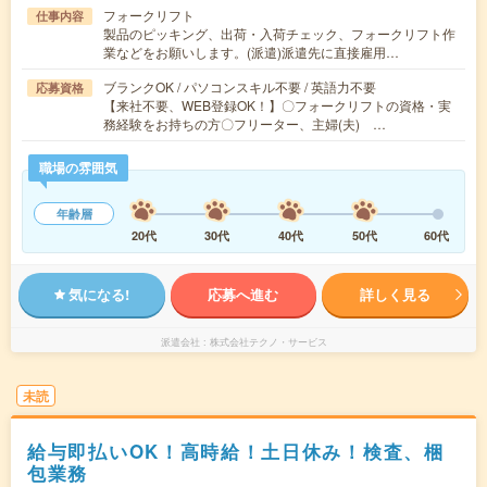
フォークリフト
仕事内容
製品のピッキング、出荷・入荷チェック、フォークリフト作
業などをお願いします。(派遣)派遣先に直接雇用…
ブランクOK / パソコンスキル不要 / 英語力不要
応募資格
【来社不要、WEB登録OK！】〇フォークリフトの資格・実
務経験をお持ちの方〇フリーター、主婦(夫) …
職場の雰囲気
年齢層
20代
30代
40代
50代
60代
気になる!
応募へ進む
詳しく見る
派遣会社
株式会社テクノ・サービス
未読
給与即払いOK！高時給！土日休み！検査、梱
包業務