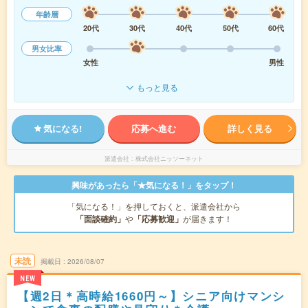
年齢層
20代
30代
40代
50代
60代
男女比率
女性
男性
もっと見る
気になる!
応募へ進む
詳しく見る
派遣会社
株式会社ニッソーネット
興味があったら「★気になる！」をタップ！
「気になる！」を押しておくと、派遣会社から
「面談確約」
や
「応募歓迎」
が届きます！
未読
掲載日
2026/08/07
NEW
【週2日＊高時給1660円～】シニア向けマンシ