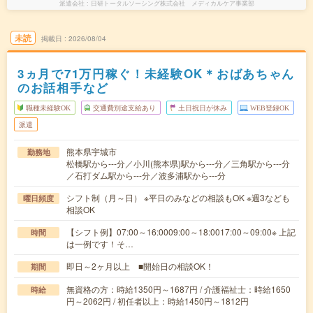
派遣会社
日研トータルソーシング株式会社 メディカルケア事業部
未読
掲載日
2026/08/04
3ヵ月で71万円稼ぐ！未経験OK＊おばあちゃん
のお話相手など
職種未経験OK
交通費別途支給あり
土日祝日が休み
WEB登録OK
派遣
熊本県宇城市
勤務地
松橋駅から---分／小川(熊本県)駅から---分／三角駅から---分
／石打ダム駅から---分／波多浦駅から---分
シフト制（月～日） ※平日のみなどの相談もOK ※週3なども
曜日頻度
相談OK
【シフト例】07:00～16:0009:00～18:0017:00～09:00※ 上記
時間
は一例です！そ…
即日～2ヶ月以上 ■開始日の相談OK！
期間
無資格の方：時給1350円～1687円 / 介護福祉士：時給1650
時給
円～2062円 / 初任者以上：時給1450円～1812円