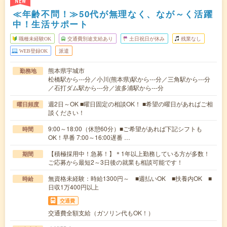
NEW
≪年齢不問！≫50代が無理なく、なが～く活躍
中！生活サポート
職種未経験OK
交通費別途支給あり
土日祝日が休み
残業なし
WEB登録OK
派遣
熊本県宇城市
勤務地
松橋駅から---分／小川(熊本県)駅から---分／三角駅から---分
／石打ダム駅から---分／波多浦駅から---分
週2日～OK ■曜日固定の相談OK！ ■希望の曜日があればご相
曜日頻度
談ください！
9:00～18:00（休憩60分）■ご希望があれば下記シフトも
時間
OK！早番 7:00～16:00遅番 …
【積極採用中！急募！】＊1年以上勤務している方が多数！
期間
ご応募から最短2～3日後の就業も相談可能です！
無資格未経験：時給1300円～ ■週払いOK ■扶養内OK ■
時給
日収1万400円以上
交通費
交通費全額支給（ガソリン代もOK！）