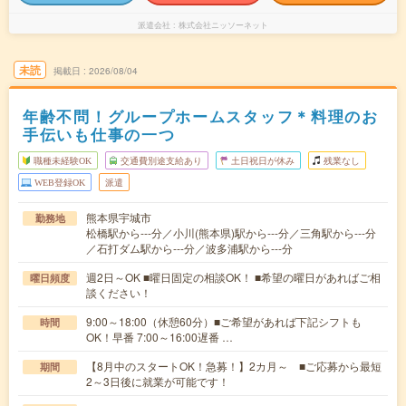
派遣会社
株式会社ニッソーネット
未読
掲載日
2026/08/04
年齢不問！グループホームスタッフ＊料理のお
手伝いも仕事の一つ
職種未経験OK
交通費別途支給あり
土日祝日が休み
残業なし
WEB登録OK
派遣
熊本県宇城市
勤務地
松橋駅から---分／小川(熊本県)駅から---分／三角駅から---分
／石打ダム駅から---分／波多浦駅から---分
週2日～OK ■曜日固定の相談OK！ ■希望の曜日があればご相
曜日頻度
談ください！
9:00～18:00（休憩60分）■ご希望があれば下記シフトも
時間
OK！早番 7:00～16:00遅番 …
【8月中のスタートOK！急募！】2カ月～ ■ご応募から最短
期間
2～3日後に就業が可能です！