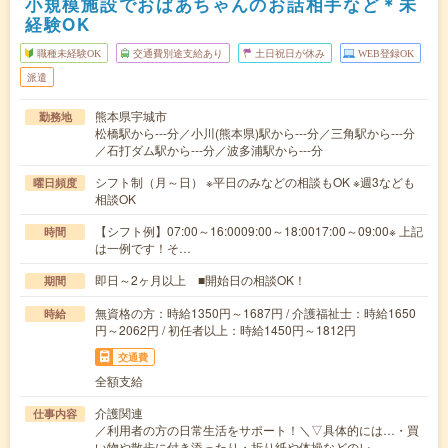
小規模施設でおばあちゃんのお話相手など＊未
経験OK
職種未経験OK
交通費別途支給あり
土日祝日が休み
WEB登録OK
派遣
熊本県宇城市
勤務地
松橋駅から---分／小川(熊本県)駅から---分／三角駅から---分
／石打ダム駅から---分／波多浦駅から---分
シフト制（月～日） ※平日のみなどの相談もOK ※週3なども
曜日頻度
相談OK
【シフト例】07:00～16:0009:00～18:0017:00～09:00※ 上記
時間
は一例です！そ…
即日～2ヶ月以上 ■開始日の相談OK！
期間
無資格の方：時給1350円～1687円 / 介護福祉士：時給1650
時給
円～2062円 / 初任者以上：時給1450円～1812円
交通費
全額支給
介護関連
仕事内容
／利用者の方の日常生活をサポート！＼▽具体的には…・買
い物や散歩に付き添ったり・折り紙や体操などのレ…