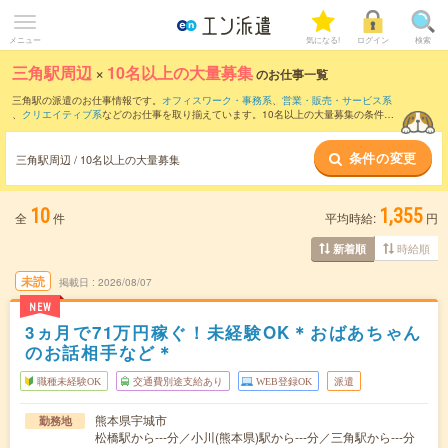
メニュー
気になる!
ログイン
検索
三角駅周辺
×
10名以上の大量募集
のお仕事一覧
三角駅の派遣のお仕事情報です。
オフィスワーク・事務系
、
営業・販売・サービス系
、
クリエイティブ系
などのお仕事を取り揃えています。10名以上の大量募集の条件の
他に、
交通費別途支給あり
、
職種未経験OK
、
友だちと一緒の応募OK
などのこだわり
条件も取り揃えています。
条件の変更
三角駅周辺 / 10名以上の大量募集
10
1,355
全
件
平均時給:
円
時給順
新着順
未読
掲載日
2026/08/07
NEW
3ヵ月で71万円稼ぐ！未経験OK＊おばあちゃん
のお話相手など＊
職種未経験OK
交通費別途支給あり
WEB登録OK
派遣
熊本県宇城市
勤務地
松橋駅から---分／小川(熊本県)駅から---分／三角駅から---分