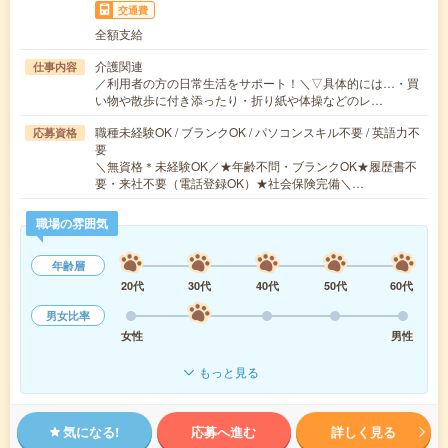
交通費
全額支給
介護関連
仕事内容
／利用者の方の日常生活をサポート！＼▽具体的には…・買
い物や散歩に付き添ったり・折り紙や体操などのレ…
職種未経験OK / ブランクOK / パソコンスキル不要 / 英語力不
応募資格
要
＼無資格＊未経験OK／★年齢不問・ブランクOK★履歴書不
要・来社不要（電話登録OK）★社会保険完備＼…
職場の雰囲気
年齢層
20代
30代
40代
50代
60代
男女比率
女性
男性
もっと見る
気になる!
応募へ進む
詳しく見る