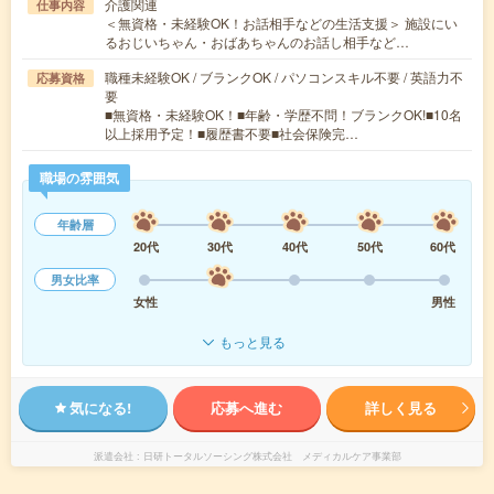
介護関連
仕事内容
＜無資格・未経験OK！お話相手などの生活支援＞ 施設にい
るおじいちゃん・おばあちゃんのお話し相手など…
職種未経験OK / ブランクOK / パソコンスキル不要 / 英語力不
応募資格
要
■無資格・未経験OK！■年齢・学歴不問！ブランクOK!■10名
以上採用予定！■履歴書不要■社会保険完…
職場の雰囲気
年齢層
20代
30代
40代
50代
60代
男女比率
女性
男性
もっと見る
気になる!
応募へ進む
詳しく見る
派遣会社
日研トータルソーシング株式会社 メディカルケア事業部