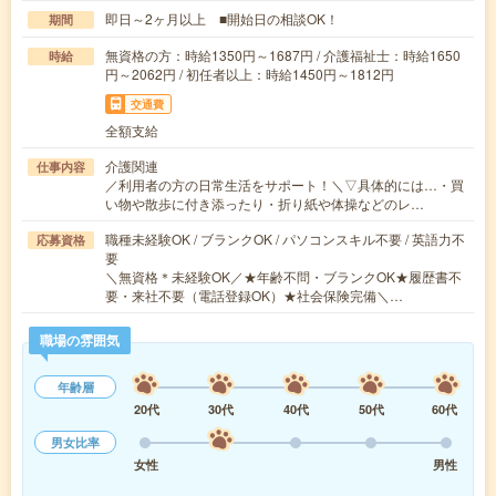
即日～2ヶ月以上 ■開始日の相談OK！
期間
無資格の方：時給1350円～1687円 / 介護福祉士：時給1650
時給
円～2062円 / 初任者以上：時給1450円～1812円
交通費
全額支給
介護関連
仕事内容
／利用者の方の日常生活をサポート！＼▽具体的には…・買
い物や散歩に付き添ったり・折り紙や体操などのレ…
職種未経験OK / ブランクOK / パソコンスキル不要 / 英語力不
応募資格
要
＼無資格＊未経験OK／★年齢不問・ブランクOK★履歴書不
要・来社不要（電話登録OK）★社会保険完備＼…
職場の雰囲気
年齢層
20代
30代
40代
50代
60代
男女比率
女性
男性