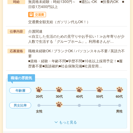
無資格未経験：時給1300円～ ■週払いOK ■扶養内OK ■
時給
日収1万400円以上
交通費
交通費全額支給（ガソリン代もOK！）
介護関連
仕事内容
≪自立した生活のための見守りやお手伝い！≫お年寄りが少
人数で生活する「グループホーム」。利用者さんが…
職種未経験OK / ブランクOK / パソコンスキル不要 / 英語力不
応募資格
要
■資格・経験・年齢不問■学歴不問■10名以上採用予定！■履
歴書不要■面談確約■社会保険完備■社員登用…
職場の雰囲気
年齢層
20代
30代
40代
50代
60代
男女比率
女性
男性
もっと見る