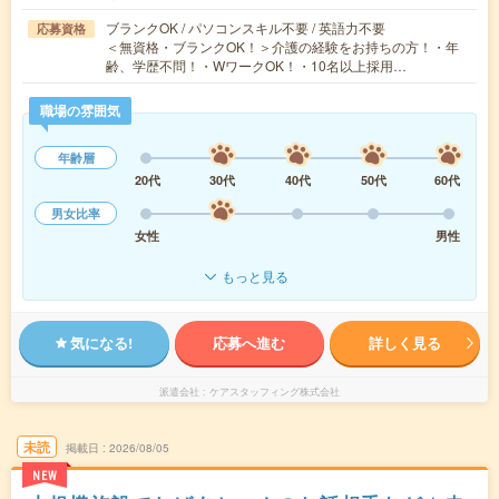
ブランクOK / パソコンスキル不要 / 英語力不要
応募資格
＜無資格・ブランクOK！＞介護の経験をお持ちの方！・年
齢、学歴不問！・WワークOK！・10名以上採用…
職場の雰囲気
年齢層
20代
30代
40代
50代
60代
男女比率
女性
男性
もっと見る
気になる!
応募へ進む
詳しく見る
派遣会社
ケアスタッフィング株式会社
未読
掲載日
2026/08/05
NEW