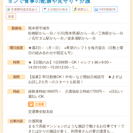
ョンで食事の配膳や見守り＊介護
交通費別途支給あり
土日祝日が休み
残業なし
WEB登録OK
派遣
熊本県宇城市
勤務地
松橋駅から---分／小川(熊本県)駅から---分／三角駅から---分
／石打ダム駅から---分／波多浦駅から---分
★週2日～（月～日） ※希望のシフトを毎月提出（日数と曜
曜日頻度
日の組み合わせや固定も可）
★【日勤のみ】1日5時間～OK！≪シフト例≫9:00～
時間
14:0010:00～15:0012:00～1…
【急募】即日勤務OK！中旬～など開始日相談可 ★まずは
期間
お試し2カ月～のスタートも歓迎！
経験者時給1660円～ 介護福祉士時給1700円～ ※日払い/
時給
週払いOK
交通費
交通費全額支給
介護関連
仕事内容
まるで高級マンションのような施設で働けるお仕事です！で
きたばかりの施設が多く、利用者さんの要介護度も…