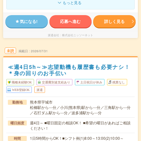
もっと見る
気になる!
応募へ進む
詳しく見る
派遣会社
株式会社ニッソーネット
未読
掲載日
2026/07/31
≪週4日5h～≫志望動機も履歴書も必要ナシ！
＊身の回りのお手伝い
職種未経験OK
交通費別途支給あり
土日祝日が休み
残業なし
WEB登録OK
派遣
熊本県宇城市
勤務地
松橋駅から---分／小川(熊本県)駅から---分／三角駅から---分
／石打ダム駅から---分／波多浦駅から---分
週4日～ ■曜日固定の相談OK！ ■希望の曜日があればご相談
曜日頻度
ください！
1日5時間からOK！■シフト例(1)8:00～13:00(2)10:00～
時間