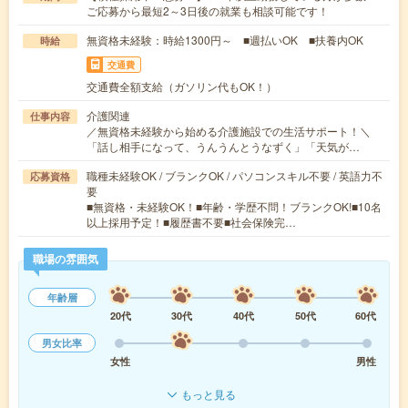
ご応募から最短2～3日後の就業も相談可能です！
無資格未経験：時給1300円～ ■週払いOK ■扶養内OK
時給
交通費
交通費全額支給（ガソリン代もOK！）
介護関連
仕事内容
／無資格未経験から始める介護施設での生活サポート！＼
「話し相手になって、うんうんとうなずく」「天気が…
職種未経験OK / ブランクOK / パソコンスキル不要 / 英語力不
応募資格
要
■無資格・未経験OK！■年齢・学歴不問！ブランクOK!■10名
以上採用予定！■履歴書不要■社会保険完…
職場の雰囲気
年齢層
20代
30代
40代
50代
60代
男女比率
女性
男性
もっと見る