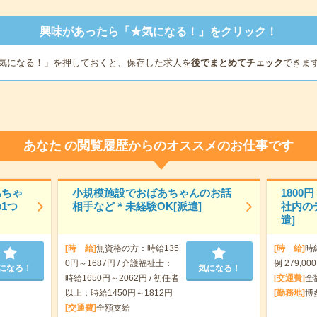
興味があったら「★気になる！」をクリック！
気になる！」を押しておくと、保存した求人を
後でまとめてチェック
できま
あなた
の閲覧履歴からのオススメのお仕事です
あちゃ
小規模施設でおばあちゃんのお話
180
1つ
相手など＊未経験OK[派遣]
社内の
遣]
[時 給]
無資格の方：時給135
[時 給]
時
0円～1687円 / 介護福祉士：
例 279,00
になる！
気になる！
時給1650円～2062円 / 初任者
[交通費]
全
以上：時給1450円～1812円
[勤務地]
博
[交通費]
全額支給