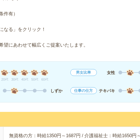
条件有）
になる」をクリック！
希望にあわせて幅広くご提案いたします。
女性
男女比率
20代
30代
40代
50代
60代
しずか
テキパキ
仕事の仕方
無資格の方：時給1350円～1687円 / 介護福祉士：時給1650円～