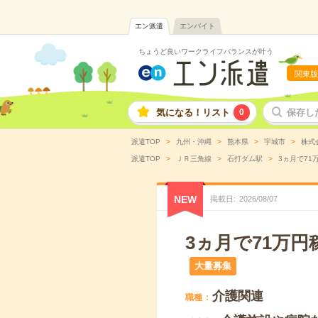
エン派遣
エンバイト
ちょうど良いワークライフバランスが叶う
関東版
気になる！リスト
0
保存し
派遣TOP
九州・沖縄
熊本県
宇城市
株式
派遣TOP
ＪＲ三角線
石打ダム駅
3ヵ月で71
NEW
掲載日
2026
/
08
/
07
3ヵ月で71万
大量募集
介護関連
職種