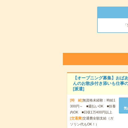
「
【オープニング募集】おば
んのお散歩付き添いも仕事の
[派遣]
[時 給]
無資格未経験：時給1
300円～ ■週払いOK ■扶養
気
内OK ■日収1万400円以上
[交通費]
交通費全額支給（ガ
ソリン代もOK！）