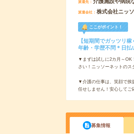
介護施設や病院
派遣先
株式会社ニッ
派遣会社
ここがポイント！
【短期間でガッツリ稼
年齢・学歴不問＊日払
▼まずは試しに2カ月～O
さい！ニッソーネットのス
▼介護の仕事は、笑顔で挨
任せしません！安心してご
募集情報