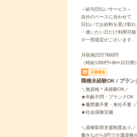
～給与日払いサービス～
自分のペースに合わせて
日払いでお給料を受け取れ
・使いたい日だけ利用可能
※一部規定がございます。
月収例23万7600円
（時給1350円×8H×22日間
応募資格
職種未経験OK / ブラン
＼無資格＊未経験OK／
★年齢不問・ブランクOK
★履歴書不要・来社不要（
★社会保険完備
＼資格取得支援制度あり／
働きながら0円で介護資格