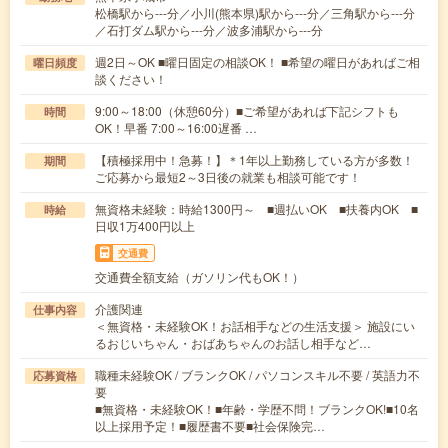
松橋駅から---分／小川(熊本県)駅から---分／三角駅から---分
／石打ダム駅から---分／波多浦駅から---分
週2日～OK ■曜日固定の相談OK！ ■希望の曜日があればご相
曜日頻度
談ください！
9:00～18:00（休憩60分）■ご希望があれば下記シフトも
時間
OK！早番 7:00～16:00遅番 …
【積極採用中！急募！】＊1年以上勤務している方が多数！
期間
ご応募から最短2～3日後の就業も相談可能です！
無資格未経験：時給1300円～ ■週払いOK ■扶養内OK ■
時給
日収1万400円以上
交通費
交通費全額支給（ガソリン代もOK！）
介護関連
仕事内容
＜無資格・未経験OK！お話相手などの生活支援＞ 施設にい
るおじいちゃん・おばあちゃんのお話し相手など…
職種未経験OK / ブランクOK / パソコンスキル不要 / 英語力不
応募資格
要
■無資格・未経験OK！■年齢・学歴不問！ブランクOK!■10名
以上採用予定！■履歴書不要■社会保険完…