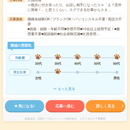
≪散歩に付き添ったり、お話し相手になったり≫「え？意外
に簡単！」と思うくらい、スグできる仕事からスタ…
職種未経験OK / ブランクOK / パソコンスキル不要 / 英語力不
応募資格
要
■資格・経験・年齢不問■学歴不問■10名以上採用予定！■履
歴書不要■面談確約■社会保険完備■社員登用…
職場の雰囲気
年齢層
20代
30代
40代
50代
60代
男女比率
女性
男性
もっと見る
気になる!
応募へ進む
詳しく見る
派遣会社
日研トータルソーシング株式会社 メディカルケア事業部