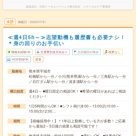
派遣会社
日研トータルソーシング株式会社 メディカルケア事業部
未読
掲載日
2026/07/31
≪週4日5h～≫志望動機も履歴書も必要ナシ！
＊身の回りのお手伝い
職種未経験OK
交通費別途支給あり
土日祝日が休み
残業なし
WEB登録OK
派遣
熊本県宇城市
勤務地
松橋駅から---分／小川(熊本県)駅から---分／三角駅から---分
／石打ダム駅から---分／波多浦駅から---分
週4日～ ■曜日固定の相談OK！ ■希望の曜日があればご相談
曜日頻度
ください！
1日5時間からOK！■シフト例(1)8:00～13:00(2)10:00～
時間
15:00(3)12:00…
【積極採用中！】＊1年以上勤務している方が多数！ご応募
期間
から最短2～3日後の就業も相談可能です！
無資格未経験：時給1300円～ ■週払いOK ■扶養内OK
時給