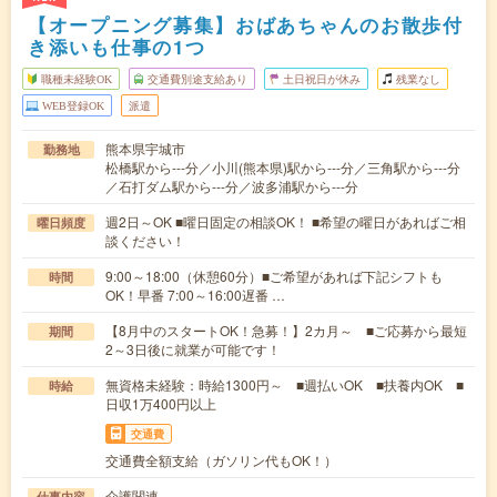
【オープニング募集】おばあちゃんのお散歩付
き添いも仕事の1つ
職種未経験OK
交通費別途支給あり
土日祝日が休み
残業なし
WEB登録OK
派遣
熊本県宇城市
勤務地
松橋駅から---分／小川(熊本県)駅から---分／三角駅から---分
／石打ダム駅から---分／波多浦駅から---分
週2日～OK ■曜日固定の相談OK！ ■希望の曜日があればご相
曜日頻度
談ください！
9:00～18:00（休憩60分）■ご希望があれば下記シフトも
時間
OK！早番 7:00～16:00遅番 …
【8月中のスタートOK！急募！】2カ月～ ■ご応募から最短
期間
2～3日後に就業が可能です！
無資格未経験：時給1300円～ ■週払いOK ■扶養内OK ■
時給
日収1万400円以上
交通費
交通費全額支給（ガソリン代もOK！）
介護関連
仕事内容