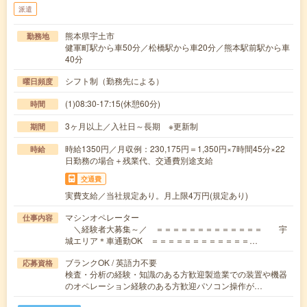
派遣
熊本県宇土市
勤務地
健軍町駅から車50分／松橋駅から車20分／熊本駅前駅から車
40分
シフト制（勤務先による）
曜日頻度
(1)08:30-17:15(休憩60分)
時間
3ヶ月以上／入社日～長期 ※更新制
期間
時給1350円／月収例：230,175円＝1,350円×7時間45分×22
時給
日勤務の場合＋残業代、交通費別途支給
交通費
実費支給／当社規定あり。月上限4万円(規定あり)
マシンオペレーター
仕事内容
＼経験者大募集～／ ＝＝＝＝＝＝＝＝＝＝＝＝＝ 宇
城エリア＊車通勤OK ＝＝＝＝＝＝＝＝＝＝＝＝…
ブランクOK / 英語力不要
応募資格
検査・分析の経験・知識のある方歓迎製造業での装置や機器
のオペレーション経験のある方歓迎パソコン操作が…