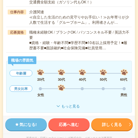
交通費全額支給（ガソリン代もOK！）
介護関連
仕事内容
≪自立した生活のための見守りやお手伝い！≫お年寄りが少
人数で生活する「グループホーム」。利用者さんが…
職種未経験OK / ブランクOK / パソコンスキル不要 / 英語力不
応募資格
要
■資格・経験・年齢不問■学歴不問■10名以上採用予定！■履
歴書不要■面談確約■社会保険完備■社員登用…
職場の雰囲気
年齢層
20代
30代
40代
50代
60代
男女比率
女性
男性
もっと見る
気になる!
応募へ進む
詳しく見る
派遣会社
日研トータルソーシング株式会社 メディカルケア事業部