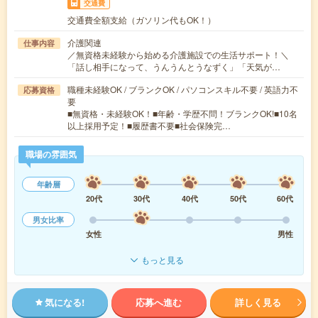
交通費
交通費全額支給（ガソリン代もOK！）
介護関連
仕事内容
／無資格未経験から始める介護施設での生活サポート！＼
「話し相手になって、うんうんとうなずく」「天気が…
職種未経験OK / ブランクOK / パソコンスキル不要 / 英語力不
応募資格
要
■無資格・未経験OK！■年齢・学歴不問！ブランクOK!■10名
以上採用予定！■履歴書不要■社会保険完…
職場の雰囲気
年齢層
20代
30代
40代
50代
60代
男女比率
女性
男性
もっと見る
気になる!
応募へ進む
詳しく見る