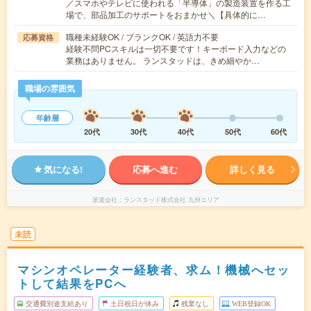
／スマホやテレビに使われる「半導体」の製造装置を作る工
場で、部品加工のサポートをおまかせ＼【具体的に…
職種未経験OK / ブランクOK / 英語力不要
応募資格
経験不問PCスキルは一切不要です！キーボード入力などの
業務はありません。 ランスタッドは、きめ細やか…
職場の雰囲気
年齢層
20代
30代
40代
50代
60代
気になる!
応募へ進む
詳しく見る
派遣会社
ランスタッド株式会社 九州エリア
未読
マシンオペレーター経験者、求ム！機械へセッ
トして結果をPCへ
交通費別途支給あり
土日祝日が休み
残業なし
WEB登録OK