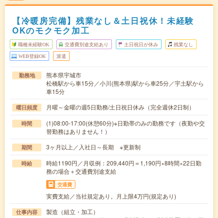
【冷暖房完備】残業なし＆土日祝休！未経験
OKのモクモク加工
職種未経験OK
交通費別途支給あり
土日祝日が休み
残業なし
WEB登録OK
派遣
熊本県宇城市
勤務地
松橋駅から車15分／小川(熊本県)駅から車25分／宇土駅から
車15分
月曜～金曜の週5日勤務/土日祝日休み（完全週休2日制）
曜日頻度
(1)08:00-17:00(休憩60分)※日勤帯のみの勤務です（夜勤や交
時間
替勤務はありません！）
3ヶ月以上／入社日～長期 ※更新制
期間
時給1190円／月収例：209,440円＝1,190円×8時間×22日勤
時給
務の場合＋交通費別途支給
交通費
実費支給／当社規定あり。月上限4万円(規定あり)
製造（組立・加工）
仕事内容