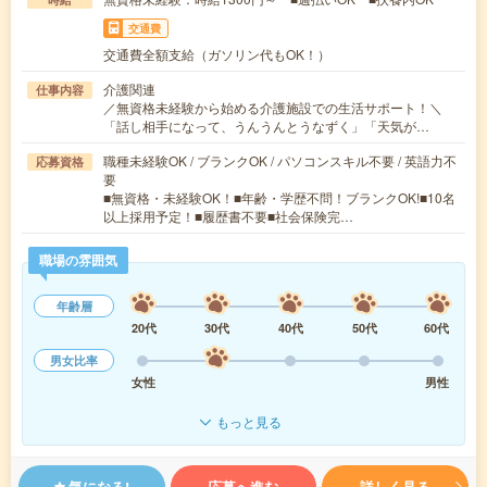
交通費
交通費全額支給（ガソリン代もOK！）
介護関連
仕事内容
／無資格未経験から始める介護施設での生活サポート！＼
「話し相手になって、うんうんとうなずく」「天気が…
職種未経験OK / ブランクOK / パソコンスキル不要 / 英語力不
応募資格
要
■無資格・未経験OK！■年齢・学歴不問！ブランクOK!■10名
以上採用予定！■履歴書不要■社会保険完…
職場の雰囲気
年齢層
20代
30代
40代
50代
60代
男女比率
女性
男性
もっと見る
気になる!
応募へ進む
詳しく見る