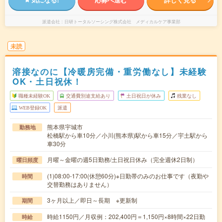
派遣会社
日研トータルソーシング株式会社 メディカルケア事業部
未読
溶接なのに【冷暖房完備・重労働なし】未経験
OK・土日祝休！
職種未経験OK
交通費別途支給あり
土日祝日が休み
残業なし
WEB登録OK
派遣
熊本県宇城市
勤務地
松橋駅から車10分／小川(熊本県)駅から車15分／宇土駅から
車30分
月曜～金曜の週5日勤務/土日祝日休み（完全週休2日制）
曜日頻度
(1)08:00-17:00(休憩60分)※日勤帯のみのお仕事です（夜勤や
時間
交替勤務はありません）
3ヶ月以上／即日～長期 ※更新制
期間
時給1150円／月収例：202,400円＝1,150円×8時間×22日勤
時給