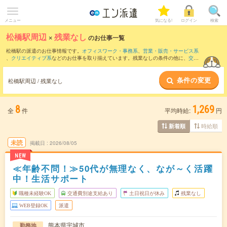
メニュー
気になる!
ログイン
検索
松橋駅周辺
×
残業なし
のお仕事一覧
松橋駅の派遣のお仕事情報です。
オフィスワーク・事務系
、
営業・販売・サービス系
、
クリエイティブ系
などのお仕事を取り揃えています。残業なしの条件の他に、
交通
費別途支給あり
、
職種未経験OK
、
友だちと一緒の応募OK
などのこだわり条件も取り
揃えています。
条件の変更
松橋駅周辺 / 残業なし
8
1,269
全
件
平均時給:
円
時給順
新着順
未読
掲載日
2026/08/05
NEW
≪年齢不問！≫50代が無理なく、なが～く活躍
中！生活サポート
職種未経験OK
交通費別途支給あり
土日祝日が休み
残業なし
WEB登録OK
派遣
熊本県宇城市
勤務地