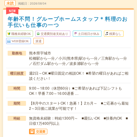
未読
掲載日
2026/08/04
NEW
年齢不問！グループホームスタッフ＊料理のお
手伝いも仕事の一つ
職種未経験OK
交通費別途支給あり
土日祝日が休み
残業なし
WEB登録OK
派遣
熊本県宇城市
勤務地
松橋駅から---分／小川(熊本県)駅から---分／三角駅から---分
／石打ダム駅から---分／波多浦駅から---分
週2日～OK ■曜日固定の相談OK！ ■希望の曜日があればご相
曜日頻度
談ください！
9:00～18:00（休憩60分）■ご希望があれば下記シフトも
時間
OK！早番 7:00～16:00遅番 …
【8月中のスタートOK！急募！】2カ月～ ■ご応募から最短
期間
2～3日後に就業が可能です！
無資格未経験：時給1300円～ ■週払いOK ■扶養内OK ■
時給
日収1万400円以上
交通費