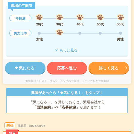
職場の雰囲気
年齢層
20代
30代
40代
50代
60代
男女比率
女性
男性
もっと見る
気になる!
応募へ進む
詳しく見る
派遣会社
日研トータルソーシング株式会社 メディカルケア事業部
興味があったら「★気になる！」をタップ！
「気になる！」を押しておくと、派遣会社から
「面談確約」
や
「応募歓迎」
が届きます！
未読
掲載日
2026/08/05
NEW