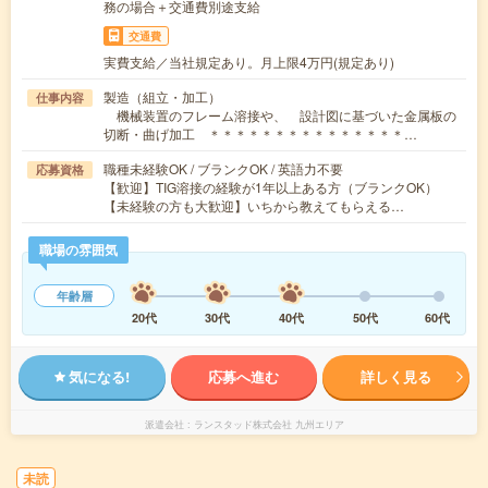
務の場合＋交通費別途支給
交通費
実費支給／当社規定あり。月上限4万円(規定あり)
製造（組立・加工）
仕事内容
機械装置のフレーム溶接や、 設計図に基づいた金属板の
切断・曲げ加工 ＊＊＊＊＊＊＊＊＊＊＊＊＊＊＊…
職種未経験OK / ブランクOK / 英語力不要
応募資格
【歓迎】TIG溶接の経験が1年以上ある方（ブランクOK）
【未経験の方も大歓迎】いちから教えてもらえる…
職場の雰囲気
年齢層
20代
30代
40代
50代
60代
気になる!
応募へ進む
詳しく見る
派遣会社
ランスタッド株式会社 九州エリア
未読