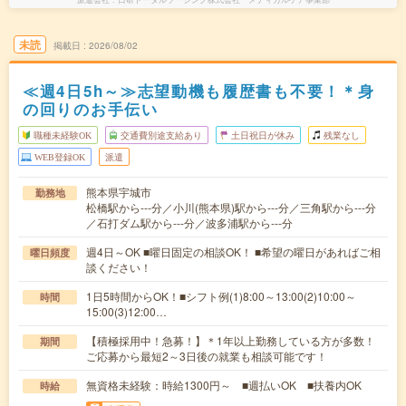
未読
掲載日
2026/08/02
≪週4日5h～≫志望動機も履歴書も不要！＊身
の回りのお手伝い
職種未経験OK
交通費別途支給あり
土日祝日が休み
残業なし
WEB登録OK
派遣
熊本県宇城市
勤務地
松橋駅から---分／小川(熊本県)駅から---分／三角駅から---分
／石打ダム駅から---分／波多浦駅から---分
週4日～OK ■曜日固定の相談OK！ ■希望の曜日があればご相
曜日頻度
談ください！
1日5時間からOK！■シフト例(1)8:00～13:00(2)10:00～
時間
15:00(3)12:00…
【積極採用中！急募！】＊1年以上勤務している方が多数！
期間
ご応募から最短2～3日後の就業も相談可能です！
無資格未経験：時給1300円～ ■週払いOK ■扶養内OK
時給