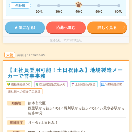
年齢層
20代
30代
40代
50代
60代
気になる!
応募へ進む
詳しく見る
派遣会社
アデコ株式会社
未読
掲載日
2026/08/05
【正社員登用可能！土日祝休み】地場製造メー
カーで営事事務
職種未経験OK
交通費別途支給あり
土日祝日が休み
WEB登録OK
正社員への紹介予定派遣
熊本市北区
勤務地
西里駅から徒歩19分／堀川駅から徒歩28分／八景水谷駅から
徒歩32分
月～金※土日休み！
曜日頻度
8:30～17:30(実働:8時間) (休憩60分)