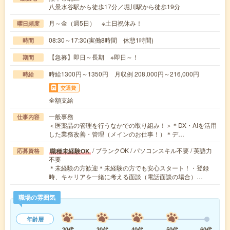
八景水谷駅から徒歩17分／堀川駅から徒歩19分
月～金（週5日） ※土日祝休み！
曜日頻度
08:30～17:30(実働8時間 休憩1時間)
時間
【急募】即日～長期 ※即日～！
期間
時給1300円～1350円 月収例 208,000円～216,000円
時給
交通費
全額支給
一般事務
仕事内容
＜医薬品の管理を行うなかでの取り組み！＞＊DX・AIを活用
した業務改善・管理（メインのお仕事！）＊デ…
/ ブランクOK / パソコンスキル不要 / 英語力
職種未経験OK
応募資格
不要
＊未経験の方歓迎＊未経験の方でも安心スタート！・登録
時、キャリアを一緒に考える面談（電話面談の場合）…
職場の雰囲気
年齢層
20代
30代
40代
50代
60代