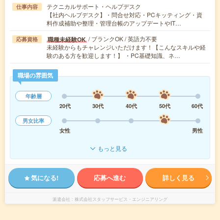
テクニカルサポート・ヘルプデスク
仕事内容
【社内ヘルプデスク】・問合せ対応・PCキッティング・資
料作成補助や整理・管理台帳のアップデートやIT…
/ ブランクOK / 英語力不要
職種未経験OK
応募資格
未経験からもチャレンジいただけます！【こんなスキルや経
験のある方を歓迎します！】 ・PC基礎知識、ネ…
職場の雰囲気
年齢層
20代
30代
40代
50代
60代
男女比率
女性
男性
もっと見る
気になる!
応募へ進む
詳しく見る
派遣会社
株式会社スタッフサービス・エンジニアリング