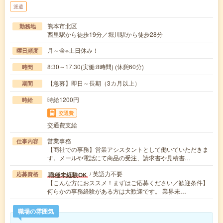
派遣
熊本市北区
勤務地
西里駅から徒歩19分／堀川駅から徒歩28分
月～金※土日休み！
曜日頻度
8:30～17:30(実働:8時間) (休憩60分)
時間
【急募】即日～長期（3カ月以上）
期間
時給1200円
時給
交通費
交通費支給
営業事務
仕事内容
【商社での事務】営業アシスタントとして働いていただきま
す。メールや電話にて商品の受注、請求書や見積書…
/ 英語力不要
職種未経験OK
応募資格
【こんな方におススメ！まずはご応募ください／歓迎条件】
何らかの事務経験がある方は大歓迎です。 業界未…
職場の雰囲気