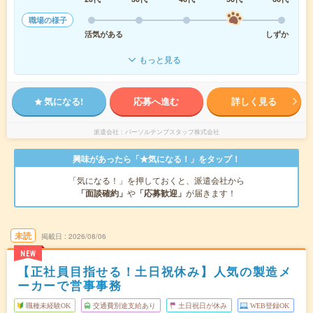
職場の様子
活気がある
しずか
もっと見る
気になる!
応募へ進む
詳しく見る
派遣会社
パーソルテンプスタッフ株式会社
興味があったら「★気になる！」をタップ！
「気になる！」を押しておくと、派遣会社から
「面談確約」
や
「応募歓迎」
が届きます！
未読
掲載日
2026/08/06
NEW
【正社員目指せる！土日祝休み】人気の製造メ
ーカーで営事事務
職種未経験OK
交通費別途支給あり
土日祝日が休み
WEB登録OK