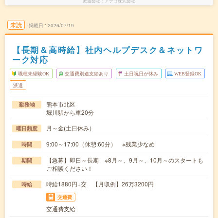
派遣会社
アデコ株式会社
未読
掲載日
2026/07/19
【長期＆高時給】社内ヘルプデスク＆ネットワ
ーク対応
職種未経験OK
交通費別途支給あり
土日祝日が休み
WEB登録OK
派遣
熊本市北区
勤務地
堀川駅から車20分
月～金(土日休み）
曜日頻度
9:00～17:00（休憩:60分） ※残業少なめ
時間
【急募】即日～長期 ※8月～、9月～、10月～のスタートも
期間
ご相談ください！
時給1880円+交 【月収例】26万3200円
時給
交通費
交通費支給