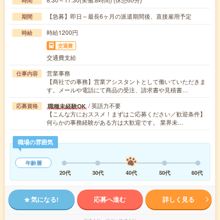
時間
【急募】即日～最長6ヶ月の派遣期間後、直接雇用予定
期間
時給1200円
時給
交通費
交通費支給
営業事務
仕事内容
【商社での事務】営業アシスタントとして働いていただきま
す。メールや電話にて商品の受注、請求書や見積書…
/ 英語力不要
職種未経験OK
応募資格
【こんな方におススメ！まずはご応募ください／歓迎条件】
何らかの事務経験がある方は大歓迎です。 業界未…
職場の雰囲気
年齢層
20代
30代
40代
50代
60代
気になる!
応募へ進む
詳しく見る