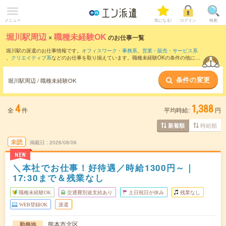
メニュー
気になる!
ログイン
検索
堀川駅周辺
×
職種未経験OK
のお仕事一覧
堀川駅の派遣のお仕事情報です。
オフィスワーク・事務系
、
営業・販売・サービス系
、
クリエイティブ系
などのお仕事を取り揃えています。職種未経験OKの条件の他に、
交通費別途支給あり
、
友だちと一緒の応募OK
、
週4日勤務
などのこだわり条件も取り
揃えています。
条件の変更
堀川駅周辺 / 職種未経験OK
4
1,388
全
件
平均時給:
円
時給順
新着順
未読
掲載日
2026/08/06
NEW
＼本社でお仕事！好待遇／時給1300円～｜
17:30まで＆残業なし
職種未経験OK
交通費別途支給あり
土日祝日が休み
残業なし
WEB登録OK
派遣
熊本市北区
勤務地