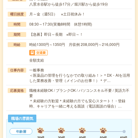
八景水谷駅から徒歩17分／堀川駅から徒歩19分
月～金（週5日） ※土日祝休み！
曜日頻度
08:30～17:30(実働8時間 休憩1時間)
時間
【急募】即日～長期 ※即日～！
期間
時給1300円～1350円 月収例 208,000円～216,000円
時給
交通費
全額支給
一般事務
仕事内容
＜医薬品の管理を行うなかでの取り組み！＞＊DX・AIを活用
した業務改善・管理（メインのお仕事！）＊デ…
職種未経験OK / ブランクOK / パソコンスキル不要 / 英語力不
応募資格
要
＊未経験の方歓迎＊未経験の方でも安心スタート！・登録
時、キャリアを一緒に考える面談（電話面談の場合）…
職場の雰囲気
年齢層
20代
30代
40代
50代
60代