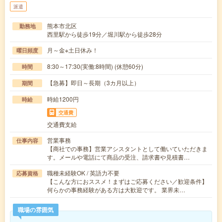
派遣
熊本市北区
勤務地
西里駅から徒歩19分／堀川駅から徒歩28分
月～金※土日休み！
曜日頻度
8:30～17:30(実働:8時間) (休憩60分)
時間
【急募】即日～長期（3カ月以上）
期間
時給1200円
時給
交通費
交通費支給
営業事務
仕事内容
【商社での事務】営業アシスタントとして働いていただきま
す。メールや電話にて商品の受注、請求書や見積書…
職種未経験OK / 英語力不要
応募資格
【こんな方におススメ！まずはご応募ください／歓迎条件】
何らかの事務経験がある方は大歓迎です。 業界未…
職場の雰囲気