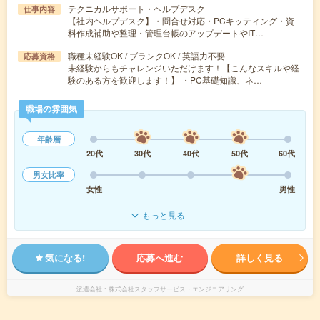
テクニカルサポート・ヘルプデスク
仕事内容
【社内ヘルプデスク】・問合せ対応・PCキッティング・資
料作成補助や整理・管理台帳のアップデートやIT…
職種未経験OK / ブランクOK / 英語力不要
応募資格
未経験からもチャレンジいただけます！【こんなスキルや経
験のある方を歓迎します！】 ・PC基礎知識、ネ…
職場の雰囲気
年齢層
20代
30代
40代
50代
60代
男女比率
女性
男性
もっと見る
気になる!
応募へ進む
詳しく見る
派遣会社
株式会社スタッフサービス・エンジニアリング