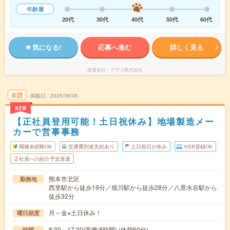
年齢層
20代
30代
40代
50代
60代
気になる!
応募へ進む
詳しく見る
派遣会社
アデコ株式会社
未読
掲載日
2026/08/05
NEW
【正社員登用可能！土日祝休み】地場製造メー
カーで営事事務
職種未経験OK
交通費別途支給あり
土日祝日が休み
WEB登録OK
正社員への紹介予定派遣
熊本市北区
勤務地
西里駅から徒歩19分／堀川駅から徒歩28分／八景水谷駅から
徒歩32分
月～金※土日休み！
曜日頻度
8:30～17:30(実働:8時間) (休憩60分)
時間