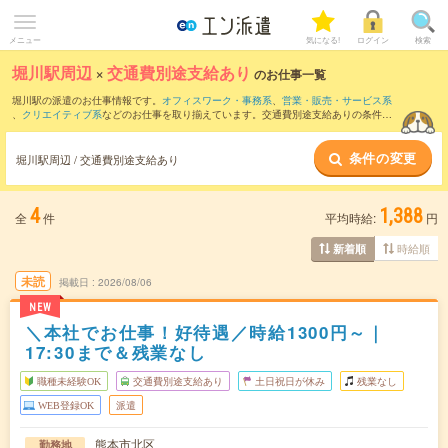
メニュー
気になる!
ログイン
検索
堀川駅周辺
×
交通費別途支給あり
のお仕事一覧
堀川駅の派遣のお仕事情報です。
オフィスワーク・事務系
、
営業・販売・サービス系
、
クリエイティブ系
などのお仕事を取り揃えています。交通費別途支給ありの条件の
他に、
職種未経験OK
、
友だちと一緒の応募OK
、
週4日勤務
などのこだわり条件も取り
揃えています。
条件の変更
堀川駅周辺 / 交通費別途支給あり
4
1,388
全
件
平均時給:
円
時給順
新着順
未読
掲載日
2026/08/06
NEW
＼本社でお仕事！好待遇／時給1300円～｜
17:30まで＆残業なし
職種未経験OK
交通費別途支給あり
土日祝日が休み
残業なし
WEB登録OK
派遣
熊本市北区
勤務地