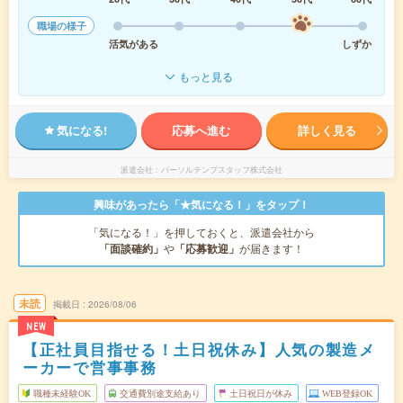
職場の様子
活気がある
しずか
もっと見る
気になる!
応募へ進む
詳しく見る
派遣会社
パーソルテンプスタッフ株式会社
興味があったら「★気になる！」をタップ！
「気になる！」を押しておくと、派遣会社から
「面談確約」
や
「応募歓迎」
が届きます！
未読
掲載日
2026/08/06
NEW
【正社員目指せる！土日祝休み】人気の製造メ
ーカーで営事事務
職種未経験OK
交通費別途支給あり
土日祝日が休み
WEB登録OK