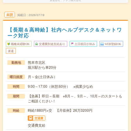
派遣会社
アデコ株式会社
未読
掲載日
2026/07/19
【長期＆高時給】社内ヘルプデスク＆ネットワ
ーク対応
職種未経験OK
交通費別途支給あり
土日祝日が休み
WEB登録OK
派遣
熊本市北区
勤務地
堀川駅から車20分
月～金(土日休み）
曜日頻度
9:00～17:00（休憩:60分） ※残業少なめ
時間
【急募】即日～長期 ※8月～、9月～、10月～のスタートも
期間
ご相談ください！
時給1880円+交 【月収例】26万3200円
時給
交通費
交通費支給