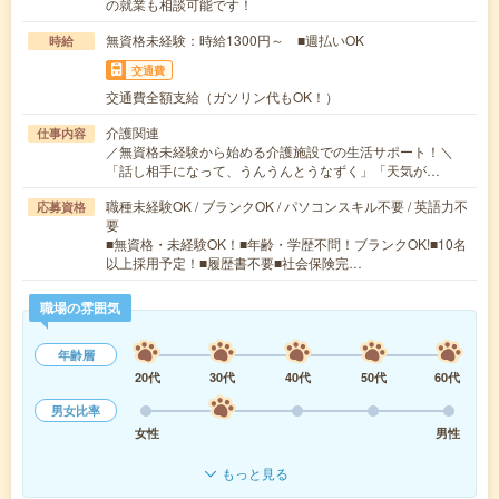
の就業も相談可能です！
無資格未経験：時給1300円～ ■週払いOK
時給
交通費
交通費全額支給（ガソリン代もOK！）
介護関連
仕事内容
／無資格未経験から始める介護施設での生活サポート！＼
「話し相手になって、うんうんとうなずく」「天気が…
職種未経験OK / ブランクOK / パソコンスキル不要 / 英語力不
応募資格
要
■無資格・未経験OK！■年齢・学歴不問！ブランクOK!■10名
以上採用予定！■履歴書不要■社会保険完…
職場の雰囲気
年齢層
20代
30代
40代
50代
60代
男女比率
女性
男性
もっと見る