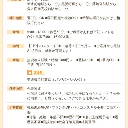
新水前寺駅から---分／黒髪町駅から---分／藤崎宮前駅から---
分／商業高校前駅から---分
週2日～OK ■曜日固定の相談OK！ ■希望の曜日があればご相
曜日頻度
談ください！
9:00～18:00（休憩60分）■ご希望があれば下記シフトも
時間
OK！早番 7:00～16:00遅番 …
【8月中のスタートOK！急募！】2カ月～ ■ご応募から最短
期間
2～3日後に就業が可能です！
無資格未経験：時給1300円～ ■週払いOK ■扶養内OK ■
時給
日収1万400円以上
交通費
交通費全額支給（ガソリン代もOK！）
介護関連
仕事内容
≪散歩に付き添ったり、お話し相手になったり≫「え？意外
に簡単！」と思うくらい、スグできる仕事からスタ…
職種未経験OK / ブランクOK / パソコンスキル不要 / 英語力不
応募資格
要
■資格・経験・年齢不問■学歴不問■10名以上採用予定！■履
歴書不要■面談確約■社会保険完備■社員登用…