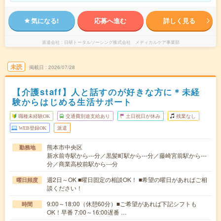
気になる!
応募へ進む
詳しく見る
派遣会社
日研トータルソーシング株式会社 メディカルケア事業部
未読
掲載日
2026/07/28
【介護staff】人と話すのが好きな方に＊未経
験からはじめる生活サポート
職種未経験OK
交通費別途支給あり
土日祝日が休み
残業なし
WEB登録OK
派遣
熊本市中央区
勤務地
新水前寺駅から---分／黒髪町駅から---分／藤崎宮前駅から---
分／商業高校前駅から---分
週2日～OK ■曜日固定の相談OK！ ■希望の曜日があればご相
曜日頻度
談ください！
9:00～18:00（休憩60分）■ご希望があれば下記シフトも
時間
OK！早番 7:00～16:00遅番 …