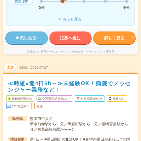
男女比率
女性
男性
もっと見る
気になる!
応募へ進む
詳しく見る
派遣会社
日研トータルソーシング株式会社 メディカルケア事業部
未読
掲載日
2026/07/27
≪時短×週4日5h～≫未経験OK！病院でメッセ
ンジャー業務など！
職種未経験OK
交通費別途支給あり
土日祝日が休み
残業なし
WEB登録OK
派遣
熊本市中央区
勤務地
新水前寺駅から---分／黒髪町駅から---分／藤崎宮前駅から---
分／商業高校前駅から---分
週4日～ ■曜日固定の相談OK！ ■希望の曜日があればご相談
曜日頻度