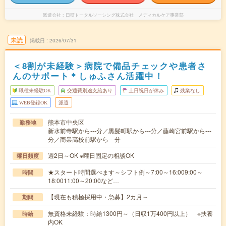
派遣会社
日研トータルソーシング株式会社 メディカルケア事業部
未読
掲載日
2026/07/31
＜8割が未経験＞病院で備品チェックや患者さ
んのサポート＊しゅふさん活躍中！
職種未経験OK
交通費別途支給あり
土日祝日が休み
残業なし
WEB登録OK
派遣
熊本市中央区
勤務地
新水前寺駅から---分／黒髪町駅から---分／藤崎宮前駅から---
分／商業高校前駅から---分
週2日～OK ※曜日固定の相談OK
曜日頻度
★スタート時間選べます～シフト例～7:00～16:009:00～
時間
18:0011:00～20:00など…
【現在も積極採用中・急募】2カ月～
期間
無資格未経験：時給1300円～（日収1万400円以上） ※扶養
時給
内OK