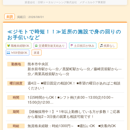
派遣会社
日研トータルソーシング株式会社 メディカルケア事業部
未読
掲載日
2026/08/01
≪ジモトで時短！！≫近所の施設で身の回りの
お手伝いなど
職種未経験OK
交通費別途支給あり
土日祝日が休み
残業なし
WEB登録OK
派遣
熊本市中央区
勤務地
新水前寺駅から---分／黒髪町駅から---分／藤崎宮前駅から---
分／商業高校前駅から---分
週4日～ ■曜日固定の相談OK！ ■希望の曜日があればご相談
曜日頻度
ください！
1日5時間からOK！■シフト例(1)8:00～13:00(2)10:00～
時間
15:00(3)12:00…
【積極採用中！】＊1年以上勤務している方が多数！ご応募
期間
から最短2～3日後の就業も相談可能です！
無資格未経験：時給1300円～ ■週払いOK ■扶養内OK
時給