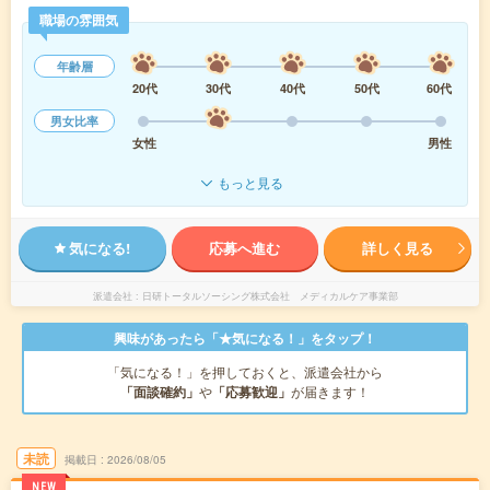
職場の雰囲気
年齢層
20代
30代
40代
50代
60代
男女比率
女性
男性
もっと見る
気になる!
応募へ進む
詳しく見る
派遣会社
日研トータルソーシング株式会社 メディカルケア事業部
興味があったら「★気になる！」をタップ！
「気になる！」を押しておくと、派遣会社から
「面談確約」
や
「応募歓迎」
が届きます！
未読
掲載日
2026/08/05
NEW