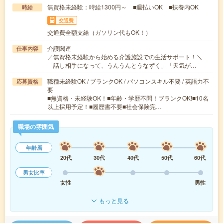
無資格未経験：時給1300円～ ■週払いOK ■扶養内OK
時給
交通費
交通費全額支給（ガソリン代もOK！）
介護関連
仕事内容
／無資格未経験から始める介護施設での生活サポート！＼
「話し相手になって、うんうんとうなずく」「天気が…
職種未経験OK / ブランクOK / パソコンスキル不要 / 英語力不
応募資格
要
■無資格・未経験OK！■年齢・学歴不問！ブランクOK!■10名
以上採用予定！■履歴書不要■社会保険完…
職場の雰囲気
年齢層
20代
30代
40代
50代
60代
男女比率
女性
男性
もっと見る