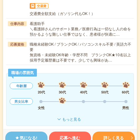
交通費
交通費全額支給（ガソリン代もOK！）
看護助手
仕事内容
＼看護師さんのサポート業務／医療行為は一切なし人の命を
預かるような難しい仕事ではなく、患者様が快適に…
職種未経験OK / ブランクOK / パソコンスキル不要 / 英語力不
応募資格
要
無資格・未経験OK年齢・学歴不問 ブランクOK★10名以上
採用予定履歴書は不要です。少しでも興味があ…
職場の雰囲気
年齢層
20代
30代
40代
50代
60代
男女比率
女性
男性
もっと見る
気になる!
応募へ進む
詳しく見る