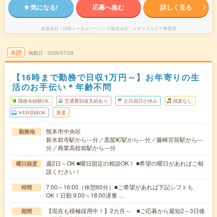
気になる!
応募へ進む
詳しく見る
派遣会社
日研トータルソーシング株式会社 メディカルケア事業部
未読
掲載日
2026/07/28
【16時まで勤務で日収1万円～】お年寄りの生
活のお手伝い＊年齢不問
職種未経験OK
交通費別途支給あり
土日祝日が休み
残業なし
WEB登録OK
派遣
熊本市中央区
勤務地
新水前寺駅から---分／黒髪町駅から---分／藤崎宮前駅から---
分／商業高校前駅から---分
週2日～OK ■曜日固定の相談OK！ ■希望の曜日があればご相
曜日頻度
談ください！
7:00～16:00（休憩60分）■ご希望があれば下記シフトも
時間
OK！日勤 9:00～18:00遅番 …
【現在も積極採用中！】2カ月～ ■ご応募から最短2～3日後
期間