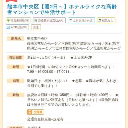
熊本市中央区【週2日～】ホテルライクな高齢
者マンションで生活サポート
職種未経験OK
交通費別途支給あり
土日祝日が休み
残業なし
WEB登録OK
派遣
熊本市中央区
勤務地
藤崎宮前駅から---分／河原町(熊本県)駅から---分／国府(熊本
県)駅から---分／市立体育館前駅から---分／段山町駅から---分
週2日～5日OK（月～金） ★土日休みOK
曜日頻度
★1日4時間～の時短シフトOK★スタート時間選べます！
時間
7:00～16:009:00～17:0011:…
開始日はご相談ください！ ★急募 ★職場が気に入れば、
期間
長期でも働けます！
無資格未経験：時給1350円～ 経験者：時給1400円～ ★
時給
日払い／週払い制度あり（月払いも選べます）※稼働開始時
は手続き完了次第のお支払いとなります。
交通費
交通費全額支給※規定有
介護関連