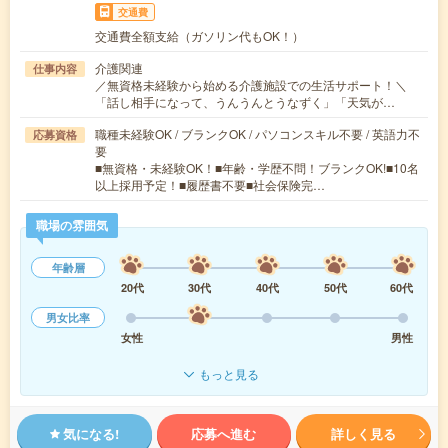
交通費
交通費全額支給（ガソリン代もOK！）
介護関連
仕事内容
／無資格未経験から始める介護施設での生活サポート！＼
「話し相手になって、うんうんとうなずく」「天気が…
職種未経験OK / ブランクOK / パソコンスキル不要 / 英語力不
応募資格
要
■無資格・未経験OK！■年齢・学歴不問！ブランクOK!■10名
以上採用予定！■履歴書不要■社会保険完…
職場の雰囲気
年齢層
20代
30代
40代
50代
60代
男女比率
女性
男性
もっと見る
気になる!
応募へ進む
詳しく見る