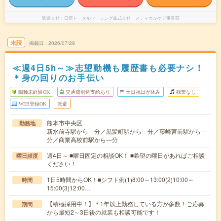
派遣会社
日研トータルソーシング株式会社 メディカルケア事業部
未読
掲載日
2026/07/29
≪週4日5h～≫志望動機も履歴書も必要ナシ！
＊身の回りのお手伝い
職種未経験OK
交通費別途支給あり
土日祝日が休み
残業なし
WEB登録OK
派遣
熊本市中央区
勤務地
新水前寺駅から---分／黒髪町駅から---分／藤崎宮前駅から---
分／商業高校前駅から---分
週4日～ ■曜日固定の相談OK！ ■希望の曜日があればご相談
曜日頻度
ください！
1日5時間からOK！■シフト例(1)8:00～13:00(2)10:00～
時間
15:00(3)12:00…
【積極採用中！】＊1年以上勤務している方が多数！ご応募
期間
から最短2～3日後の就業も相談可能です！