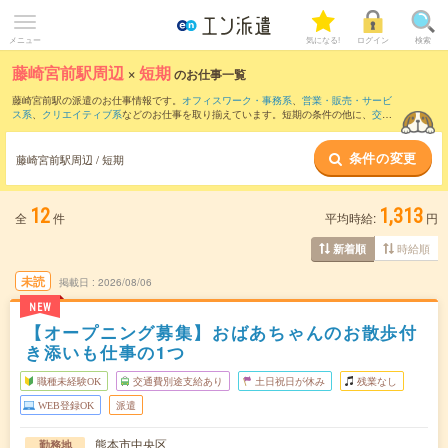
メニュー
気になる!
ログイン
検索
藤崎宮前駅周辺
×
短期
のお仕事一覧
藤崎宮前駅の派遣のお仕事情報です。
オフィスワーク・事務系
、
営業・販売・サービ
ス系
、
クリエイティブ系
などのお仕事を取り揃えています。短期の条件の他に、
交通
費別途支給あり
、
職種未経験OK
、
友だちと一緒の応募OK
などでもお探し頂けます。
条件の変更
藤崎宮前駅周辺 / 短期
12
1,313
全
件
平均時給:
円
時給順
新着順
未読
掲載日
2026/08/06
NEW
【オープニング募集】おばあちゃんのお散歩付
き添いも仕事の1つ
職種未経験OK
交通費別途支給あり
土日祝日が休み
残業なし
WEB登録OK
派遣
熊本市中央区
勤務地