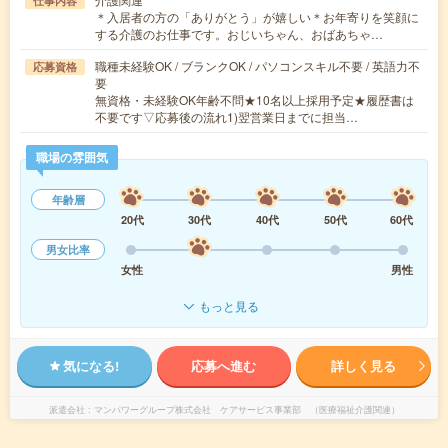
仕事内容
＊入居者の方の「ありがとう」が嬉しい＊お年寄りを笑顔に
する介護のお仕事です。おじいちゃん、おばあちゃ…
職種未経験OK / ブランクOK / パソコンスキル不要 / 英語力不
応募資格
要
無資格・未経験OK年齢不問★10名以上採用予定★履歴書は
不要です▽応募後の流れ1)翌営業日までに担当…
職場の雰囲気
年齢層
20代
30代
40代
50代
60代
男女比率
女性
男性
もっと見る
気になる!
応募へ進む
詳しく見る
派遣会社
マンパワーグループ株式会社 ケアサービス事業部 （医療福祉介護関連）