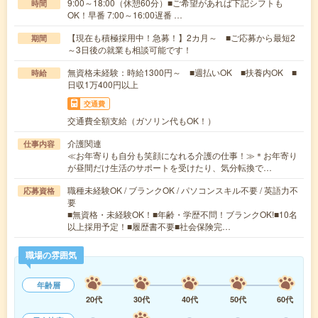
9:00～18:00（休憩60分）■ご希望があれば下記シフトも
時間
OK！早番 7:00～16:00遅番 …
【現在も積極採用中！急募！】2カ月～ ■ご応募から最短2
期間
～3日後の就業も相談可能です！
無資格未経験：時給1300円～ ■週払いOK ■扶養内OK ■
時給
日収1万400円以上
交通費
交通費全額支給（ガソリン代もOK！）
介護関連
仕事内容
≪お年寄りも自分も笑顔になれる介護の仕事！≫＊お年寄り
が昼間だけ生活のサポートを受けたり、気分転換で…
職種未経験OK / ブランクOK / パソコンスキル不要 / 英語力不
応募資格
要
■無資格・未経験OK！■年齢・学歴不問！ブランクOK!■10名
以上採用予定！■履歴書不要■社会保険完…
職場の雰囲気
年齢層
20代
30代
40代
50代
60代