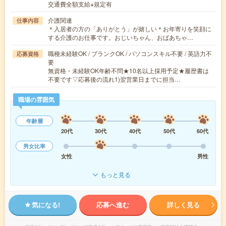
交通費全額支給※規定有
介護関連
仕事内容
＊入居者の方の「ありがとう」が嬉しい＊お年寄りを笑顔に
する介護のお仕事です。おじいちゃん、おばあちゃ…
職種未経験OK / ブランクOK / パソコンスキル不要 / 英語力不
応募資格
要
無資格・未経験OK年齢不問★10名以上採用予定★履歴書は
不要です▽応募後の流れ1)翌営業日までに担当…
職場の雰囲気
年齢層
20代
30代
40代
50代
60代
男女比率
女性
男性
もっと見る
気になる!
応募へ進む
詳しく見る