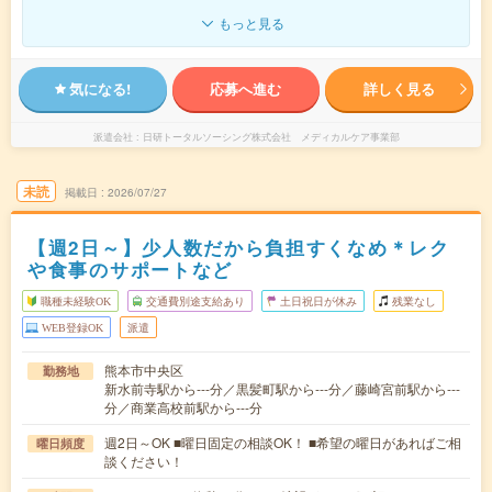
もっと見る
気になる!
応募へ進む
詳しく見る
派遣会社
日研トータルソーシング株式会社 メディカルケア事業部
未読
掲載日
2026/07/27
【週2日～】少人数だから負担すくなめ＊レク
や食事のサポートなど
職種未経験OK
交通費別途支給あり
土日祝日が休み
残業なし
WEB登録OK
派遣
熊本市中央区
勤務地
新水前寺駅から---分／黒髪町駅から---分／藤崎宮前駅から---
分／商業高校前駅から---分
週2日～OK ■曜日固定の相談OK！ ■希望の曜日があればご相
曜日頻度
談ください！