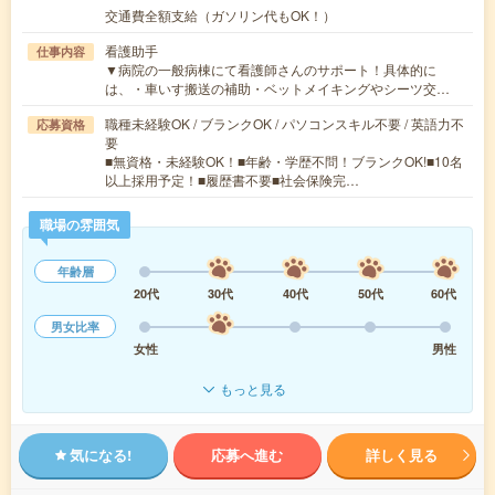
交通費全額支給（ガソリン代もOK！）
看護助手
仕事内容
▼病院の一般病棟にて看護師さんのサポート！具体的に
は、・車いす搬送の補助・ベットメイキングやシーツ交…
職種未経験OK / ブランクOK / パソコンスキル不要 / 英語力不
応募資格
要
■無資格・未経験OK！■年齢・学歴不問！ブランクOK!■10名
以上採用予定！■履歴書不要■社会保険完…
職場の雰囲気
年齢層
20代
30代
40代
50代
60代
男女比率
女性
男性
もっと見る
気になる!
応募へ進む
詳しく見る