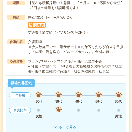
【現在も積極採用中！急募！】2カ月～ ■ご応募から最短2
期間
～3日後の就業も相談可能です！
時給1350円～ ■週払いOK
時給
交通費
交通費全額支給（ガソリン代もOK！）
介護関連
仕事内容
≪少人数施設での生活サポート≫お年寄りたちが自立を目指
して集団生活を送る「グループホーム」。食材の買…
ブランクOK / パソコンスキル不要 / 英語力不要
応募資格
≪年齢・学歴不問！≫■資格と実務経験をお持ちの方＊履歴
書不要＊面談確約≪待遇≫・社会保険完備・社員登…
職場の雰囲気
年齢層
20代
30代
40代
50代
60代
男女比率
女性
男性
もっと見る