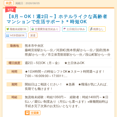
未読
掲載日
2026/08/05
NEW
【8月～OK！週2日～】ホテルライクな高齢者
マンションで生活サポート＊時短OK
職種未経験OK
交通費別途支給あり
土日祝日が休み
残業なし
WEB登録OK
派遣
熊本市中央区
勤務地
藤崎宮前駅から---分／河原町(熊本県)駅から---分／国府(熊本
県)駅から---分／市立体育館前駅から---分／段山町駅から---分
週2日～5日OK（月～金） ★土日休みOK
曜日頻度
★1日4時間～の時短シフトOK★スタート時間選べます！
時間
7:00～16:009:00～17:0011:…
開始日はご相談ください！ ★急募 ★職場が気に入れば、
期間
長期でも働けます！
無資格未経験：時給1350円～ 経験者：時給1400円～★日
時給
払い／週払い制度あり（月払いも選べます）※稼働開始時は
手続き完了次第のお支払いとなります。
交通費