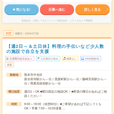
気になる!
応募へ進む
詳しく見る
派遣会社
日研トータルソーシング株式会社 メディカルケア事業部
未読
掲載日
2026/07/28
【週2日～＆土日休】料理の手伝いなど少人数
の施設で自立を支援
交通費別途支給あり
土日祝日が休み
残業なし
WEB登録OK
派遣
熊本市中央区
勤務地
新水前寺駅から---分／黒髪町駅から---分／藤崎宮前駅から---
分／商業高校前駅から---分
週2日～OK ■曜日固定の相談OK！ ■希望の曜日があればご相
曜日頻度
談ください！
9:00～18:00（休憩60分）■ご希望があれば下記シフトも
時間
OK！早番 7:00～16:00遅番 …