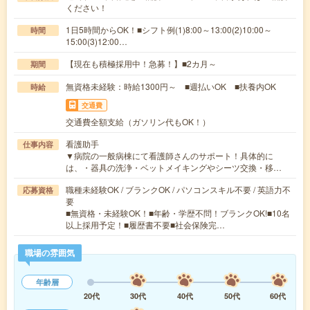
ください！
1日5時間からOK！■シフト例(1)8:00～13:00(2)10:00～
時間
15:00(3)12:00…
【現在も積極採用中！急募！】■2カ月～
期間
無資格未経験：時給1300円～ ■週払いOK ■扶養内OK
時給
交通費
交通費全額支給（ガソリン代もOK！）
看護助手
仕事内容
▼病院の一般病棟にて看護師さんのサポート！具体的に
は、・器具の洗浄・ベットメイキングやシーツ交換・移…
職種未経験OK / ブランクOK / パソコンスキル不要 / 英語力不
応募資格
要
■無資格・未経験OK！■年齢・学歴不問！ブランクOK!■10名
以上採用予定！■履歴書不要■社会保険完…
職場の雰囲気
年齢層
20代
30代
40代
50代
60代