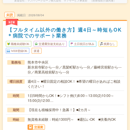
派遣会社
マンパワーグループ株式会社 ケアサービス事業部 （医療福祉介護関連）
未読
掲載日
2026/08/04
NEW
【フルタイム以外の働き方】週4日～時短もOK
＊病院でのサポート業務
職種未経験OK
交通費別途支給あり
土日祝日が休み
残業なし
WEB登録OK
派遣
熊本市中央区
勤務地
新水前寺駅から---分／黒髪町駅から---分／藤崎宮前駅から---
分／商業高校前駅から---分
週4日～ ■曜日固定の相談OK！ ■希望の曜日があればご相談
曜日頻度
ください！
1日5時間からOK！■シフト例(1)8:00～13:00(2)10:00～
時間
15:00(3)12:00…
【現在も積極採用中！急募！】■2カ月～
期間
無資格未経験：時給1300円～ ■週払いOK ■扶養内OK
時給
交通費