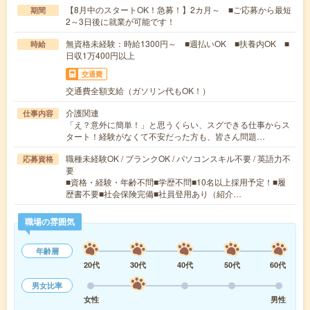
【8月中のスタートOK！急募！】2カ月～ ■ご応募から最短
期間
2～3日後に就業が可能です！
無資格未経験：時給1300円～ ■週払いOK ■扶養内OK ■
時給
日収1万400円以上
交通費
交通費全額支給（ガソリン代もOK！）
介護関連
仕事内容
「え？意外に簡単！」と思うくらい、スグできる仕事からス
タート！経験がなくて不安だった方も、皆さん問題…
職種未経験OK / ブランクOK / パソコンスキル不要 / 英語力不
応募資格
要
■資格・経験・年齢不問■学歴不問■10名以上採用予定！■履
歴書不要■社会保険完備■社員登用あり（紹介…
職場の雰囲気
年齢層
20代
30代
40代
50代
60代
男女比率
女性
男性