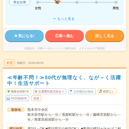
男女比率
女性
男性
もっと見る
気になる!
応募へ進む
詳しく見る
派遣会社
日研トータルソーシング株式会社 メディカルケア事業部
未読
掲載日
2026/08/06
≪年齢不問！≫50代が無理なく、なが～く活躍
中！生活サポート
職種未経験OK
交通費別途支給あり
土日祝日が休み
残業なし
WEB登録OK
派遣
熊本市中央区
勤務地
新水前寺駅から---分／黒髪町駅から---分／藤崎宮前駅から---
分／商業高校前駅から---分
週2日～OK ■曜日固定の相談OK！ ■希望の曜日があればご相
曜日頻度