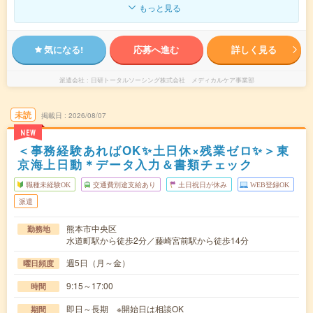
もっと見る
気になる!
応募へ進む
詳しく見る
派遣会社
日研トータルソーシング株式会社 メディカルケア事業部
未読
掲載日
2026/08/07
NEW
＜事務経験あればOK✨土日休×残業ゼロ✨＞東
京海上日動＊データ入力＆書類チェック
職種未経験OK
交通費別途支給あり
土日祝日が休み
WEB登録OK
派遣
熊本市中央区
勤務地
水道町駅から徒歩2分／藤崎宮前駅から徒歩14分
週5日（月～金）
曜日頻度
9:15～17:00
時間
即日～長期 ※開始日は相談OK
期間