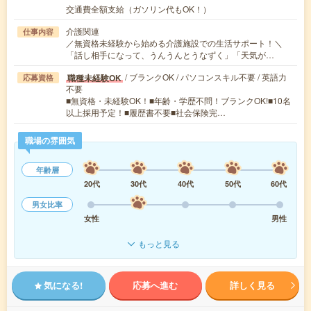
交通費全額支給（ガソリン代もOK！）
介護関連
仕事内容
／無資格未経験から始める介護施設での生活サポート！＼
「話し相手になって、うんうんとうなずく」「天気が…
/ ブランクOK / パソコンスキル不要 / 英語力
職種未経験OK
応募資格
不要
■無資格・未経験OK！■年齢・学歴不問！ブランクOK!■10名
以上採用予定！■履歴書不要■社会保険完…
職場の雰囲気
年齢層
20代
30代
40代
50代
60代
男女比率
女性
男性
もっと見る
気になる!
応募へ進む
詳しく見る