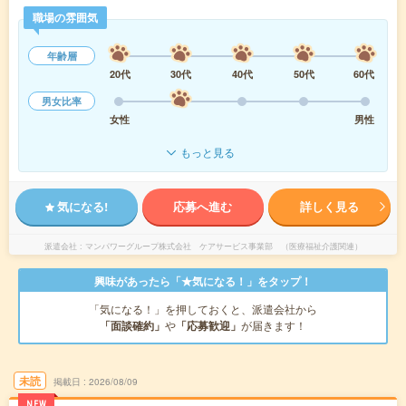
職場の雰囲気
年齢層
20代
30代
40代
50代
60代
男女比率
女性
男性
もっと見る
気になる!
応募へ進む
詳しく見る
派遣会社
マンパワーグループ株式会社 ケアサービス事業部 （医療福祉介護関連）
興味があったら「★気になる！」をタップ！
「気になる！」を押しておくと、派遣会社から
「面談確約」
や
「応募歓迎」
が届きます！
未読
掲載日
2026/08/09
NEW