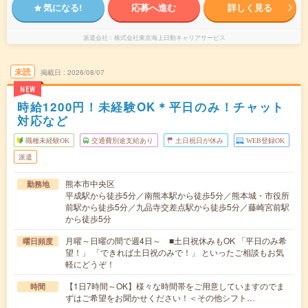
気になる!
応募へ進む
詳しく見る
派遣会社
株式会社東京海上日動キャリアサービス
未読
掲載日
2026/08/07
NEW
時給1200円！未経験OK＊平日のみ！チャット
対応など
職種未経験OK
交通費別途支給あり
土日祝日が休み
WEB登録OK
派遣
熊本市中央区
勤務地
平成駅から徒歩5分／南熊本駅から徒歩5分／熊本城・市役所
前駅から徒歩5分／九品寺交差点駅から徒歩5分／藤崎宮前駅
から徒歩5分
月曜～日曜の間で週4日～ ■土日祝休みもOK 「平日のみ希
曜日頻度
望！」 「できれば土日祝のみで！」 といったご相談もお気
軽にどうぞ！
【1日7時間～OK】様々な時間帯をご用意していますのでま
時間
ずはご希望をお聞かせください！＜その他シフト…