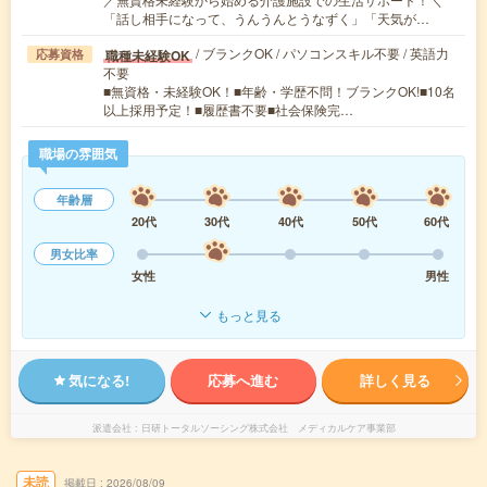
「話し相手になって、うんうんとうなずく」「天気が…
/ ブランクOK / パソコンスキル不要 / 英語力
職種未経験OK
応募資格
不要
■無資格・未経験OK！■年齢・学歴不問！ブランクOK!■10名
以上採用予定！■履歴書不要■社会保険完…
職場の雰囲気
年齢層
20代
30代
40代
50代
60代
男女比率
女性
男性
もっと見る
気になる!
応募へ進む
詳しく見る
派遣会社
日研トータルソーシング株式会社 メディカルケア事業部
未読
掲載日
2026/08/09