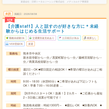
派遣会社
日研トータルソーシング株式会社 メディカルケア事業部
未読
掲載日
2026/08/08
NEW
【介護staff】人と話すのが好きな方に＊未経
験からはじめる生活サポート
職種未経験OK
交通費別途支給あり
土日祝日が休み
残業なし
WEB登録OK
派遣
熊本市中央区
勤務地
新水前寺駅から---分／黒髪町駅から---分／藤崎宮前駅から---
分／商業高校前駅から---分
週2日～OK ■曜日固定の相談OK！ ■希望の曜日があればご相
曜日頻度
談ください！
9:00～18:00（休憩60分）■ご希望があれば下記シフトも
時間
OK！早番 7:00～16:00遅番 …
【8月中のスタートOK！急募！】2カ月～ ■ご応募から最短
期間
2～3日後に就業が可能です！
無資格未経験：時給1300円～ ■週払いOK ■扶養内OK ■
時給