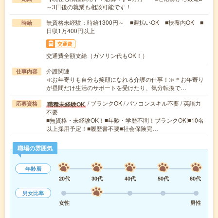
～3日後の就業も相談可能です！
無資格未経験：時給1300円～ ■週払いOK ■扶養内OK ■
時給
日収1万400円以上
交通費
交通費全額支給（ガソリン代もOK！）
介護関連
仕事内容
≪お年寄りも自分も笑顔になれる介護の仕事！≫＊お年寄り
が昼間だけ生活のサポートを受けたり、気分転換で…
/ ブランクOK / パソコンスキル不要 / 英語力
職種未経験OK
応募資格
不要
■無資格・未経験OK！■年齢・学歴不問！ブランクOK!■10名
以上採用予定！■履歴書不要■社会保険完…
職場の雰囲気
年齢層
20代
30代
40代
50代
60代
男女比率
女性
男性