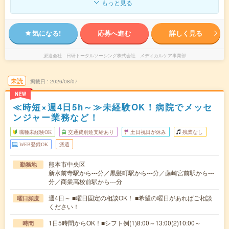
もっと見る
気になる!
応募へ進む
詳しく見る
派遣会社
日研トータルソーシング株式会社 メディカルケア事業部
未読
掲載日
2026/08/07
NEW
≪時短×週4日5h～≫未経験OK！病院でメッセ
ンジャー業務など！
職種未経験OK
交通費別途支給あり
土日祝日が休み
残業なし
WEB登録OK
派遣
熊本市中央区
勤務地
新水前寺駅から---分／黒髪町駅から---分／藤崎宮前駅から---
分／商業高校前駅から---分
週4日～ ■曜日固定の相談OK！ ■希望の曜日があればご相談
曜日頻度
ください！
1日5時間からOK！■シフト例(1)8:00～13:00(2)10:00～
時間