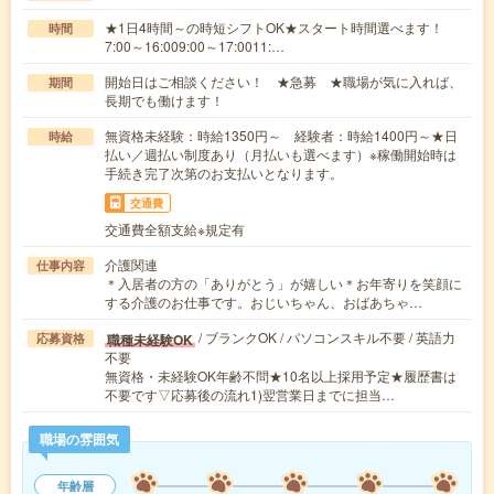
★1日4時間～の時短シフトOK★スタート時間選べます！
時間
7:00～16:009:00～17:0011:…
開始日はご相談ください！ ★急募 ★職場が気に入れば、
期間
長期でも働けます！
無資格未経験：時給1350円～ 経験者：時給1400円～★日
時給
払い／週払い制度あり（月払いも選べます）※稼働開始時は
手続き完了次第のお支払いとなります。
交通費
交通費全額支給※規定有
介護関連
仕事内容
＊入居者の方の「ありがとう」が嬉しい＊お年寄りを笑顔に
する介護のお仕事です。おじいちゃん、おばあちゃ…
/ ブランクOK / パソコンスキル不要 / 英語力
職種未経験OK
応募資格
不要
無資格・未経験OK年齢不問★10名以上採用予定★履歴書は
不要です▽応募後の流れ1)翌営業日までに担当…
職場の雰囲気
年齢層