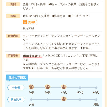
急募！即日～長期 ■8月～・9月～の就業、短期もご相談く
期間
ださい！
時給1200円＋交通費 ■昇給あり ■日・週払いOK
時給
交通費
規定支給
テレマーケティング・テレフォンオペレーター・コールセン
仕事内容
ター
≪＊シンプル＊チャットで問い合わせやデータ入力≫マニュ
アルを確認しながらお仕事が進められます。▼仕事…
/ ブランクOK / パソコンスキル不要 / 英語力
職種未経験OK
応募資格
不要
★未経験者・ブランクがある方・フリーターなど、みなさま
大歓迎★・新卒・第二新卒など社会人経験がほとん…
職場の雰囲気
年齢層
20代
30代
40代
50代
60代
男女比率
女性
男性