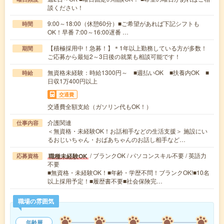
談ください！
9:00～18:00（休憩60分）■ご希望があれば下記シフトも
時間
OK！早番 7:00～16:00遅番 …
【積極採用中！急募！】＊1年以上勤務している方が多数！
期間
ご応募から最短2～3日後の就業も相談可能です！
無資格未経験：時給1300円～ ■週払いOK ■扶養内OK ■
時給
日収1万400円以上
交通費
交通費全額支給（ガソリン代もOK！）
介護関連
仕事内容
＜無資格・未経験OK！お話相手などの生活支援＞ 施設にい
るおじいちゃん・おばあちゃんのお話し相手など…
/ ブランクOK / パソコンスキル不要 / 英語力
職種未経験OK
応募資格
不要
■無資格・未経験OK！■年齢・学歴不問！ブランクOK!■10名
以上採用予定！■履歴書不要■社会保険完…
職場の雰囲気
年齢層