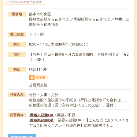
正社員への紹介予定派遣
熊本市中央区
勤務地
藤崎宮前駅から徒歩15分／黒髪町駅から徒歩15分／坪井川公
園駅から徒歩16分
シフト制
曜日頻度
8:30～17:30(実働:8時間) (休憩60分)
時間
【急募】即日～最長6ヶ月の派遣期間後、直接雇用予定 ★8
期間
月～OK！
時給1140円
時給
交通費
交通費支給
総務・人事・労務
仕事内容
総務全般：施設基準の手続き（行政と電話や打ち合わせ）、
研修医の管理（受け入れや送り出しの支援）、受付…
/ 英語力不要
職種未経験OK
応募資格
！業界未経験OK！【こんな方におススメ！ま
職種未経験OK
ずはご応募ください／歓迎条件】総務未経験でも…