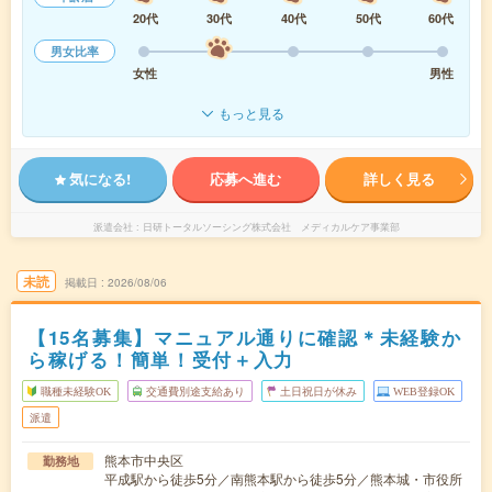
20代
30代
40代
50代
60代
男女比率
女性
男性
もっと見る
気になる!
応募へ進む
詳しく見る
派遣会社
日研トータルソーシング株式会社 メディカルケア事業部
未読
掲載日
2026/08/06
【15名募集】マニュアル通りに確認＊未経験か
ら稼げる！簡単！受付＋入力
職種未経験OK
交通費別途支給あり
土日祝日が休み
WEB登録OK
派遣
熊本市中央区
勤務地
平成駅から徒歩5分／南熊本駅から徒歩5分／熊本城・市役所