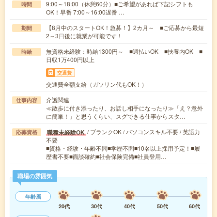
9:00～18:00（休憩60分）■ご希望があれば下記シフトも
時間
OK！早番 7:00～16:00遅番 …
【8月中のスタートOK！急募！】2カ月～ ■ご応募から最短
期間
2～3日後に就業が可能です！
無資格未経験：時給1300円～ ■週払いOK ■扶養内OK ■
時給
日収1万400円以上
交通費
交通費全額支給（ガソリン代もOK！）
介護関連
仕事内容
≪散歩に付き添ったり、お話し相手になったり≫「え？意外
に簡単！」と思うくらい、スグできる仕事からスタ…
/ ブランクOK / パソコンスキル不要 / 英語力
職種未経験OK
応募資格
不要
■資格・経験・年齢不問■学歴不問■10名以上採用予定！■履
歴書不要■面談確約■社会保険完備■社員登用…
職場の雰囲気
年齢層
20代
30代
40代
50代
60代