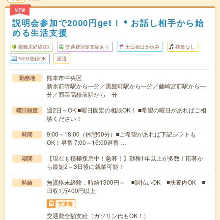
NEW
説明会参加で2000円get！＊お話し相手から始
める生活支援
職種未経験OK
交通費別途支給あり
土日祝日が休み
残業なし
WEB登録OK
派遣
熊本市中央区
勤務地
新水前寺駅から---分／黒髪町駅から---分／藤崎宮前駅から---
分／商業高校前駅から---分
週2日～OK ■曜日固定の相談OK！ ■希望の曜日があればご相
曜日頻度
談ください！
9:00～18:00（休憩60分）■ご希望があれば下記シフトも
時間
OK！早番 7:00～16:00遅番 …
【現在も積極採用中！急募！】勤務1年以上が多数！応募か
期間
ら最短2～3日後に就業可能！
無資格未経験：時給1300円～ ■週払いOK ■扶養内OK ■
時給
日収1万400円以上
交通費
交通費全額支給（ガソリン代もOK！）