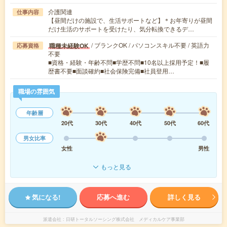
介護関連
仕事内容
【昼間だけの施設で、生活サポートなど】＊お年寄りが昼間
だけ生活のサポートを受けたり、気分転換できるデ…
/ ブランクOK / パソコンスキル不要 / 英語力
職種未経験OK
応募資格
不要
■資格・経験・年齢不問■学歴不問■10名以上採用予定！■履
歴書不要■面談確約■社会保険完備■社員登用…
職場の雰囲気
年齢層
20代
30代
40代
50代
60代
男女比率
女性
男性
もっと見る
気になる!
応募へ進む
詳しく見る
派遣会社
日研トータルソーシング株式会社 メディカルケア事業部