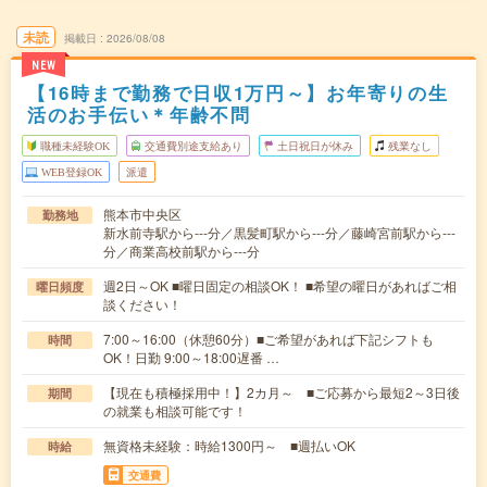
未読
掲載日
2026/08/08
NEW
【16時まで勤務で日収1万円～】お年寄りの生
活のお手伝い＊年齢不問
職種未経験OK
交通費別途支給あり
土日祝日が休み
残業なし
WEB登録OK
派遣
熊本市中央区
勤務地
新水前寺駅から---分／黒髪町駅から---分／藤崎宮前駅から---
分／商業高校前駅から---分
週2日～OK ■曜日固定の相談OK！ ■希望の曜日があればご相
曜日頻度
談ください！
7:00～16:00（休憩60分）■ご希望があれば下記シフトも
時間
OK！日勤 9:00～18:00遅番 …
【現在も積極採用中！】2カ月～ ■ご応募から最短2～3日後
期間
の就業も相談可能です！
無資格未経験：時給1300円～ ■週払いOK
時給
交通費