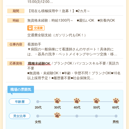
15:00(3)12:00…
【現在も積極採用中！急募！】■2カ月～
期間
無資格未経験：時給1300円～ ■週払いOK ■扶養内OK
時給
交通費
交通費全額支給（ガソリン代もOK！）
看護助手
仕事内容
▼病院の一般病棟にて看護師さんのサポート！具体的に
は、・器具の洗浄・ベットメイキングやシーツ交換・移…
/ ブランクOK / パソコンスキル不要 / 英語力
職種未経験OK
応募資格
不要
■無資格・未経験OK！■年齢・学歴不問！ブランクOK!■10名
以上採用予定！■履歴書不要■社会保険完…
職場の雰囲気
年齢層
20代
30代
40代
50代
60代
男女比率
女性
男性