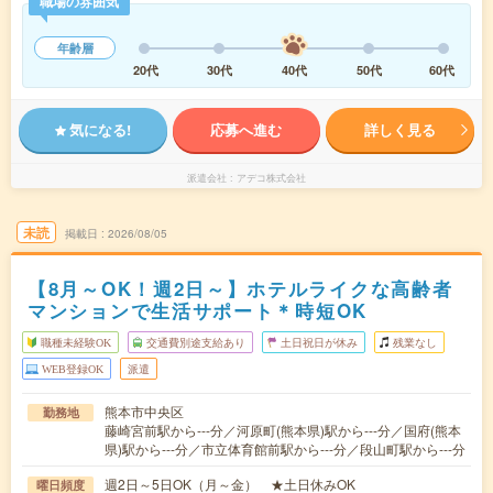
職場の雰囲気
年齢層
20代
30代
40代
50代
60代
気になる!
応募へ進む
詳しく見る
派遣会社
アデコ株式会社
未読
掲載日
2026/08/05
【8月～OK！週2日～】ホテルライクな高齢者
マンションで生活サポート＊時短OK
職種未経験OK
交通費別途支給あり
土日祝日が休み
残業なし
WEB登録OK
派遣
熊本市中央区
勤務地
藤崎宮前駅から---分／河原町(熊本県)駅から---分／国府(熊本
県)駅から---分／市立体育館前駅から---分／段山町駅から---分
週2日～5日OK（月～金） ★土日休みOK
曜日頻度