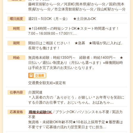
藤崎宮前駅から---分／河原町(熊本県)駅から---分／国府(熊本
県)駅から---分／市立体育館前駅から---分／段山町駅から---分
週2日～5日OK（月～金） ★土日休みOK
曜日頻度
★1日4時間～の時短シフトOK★スタート時間選べます！
時間
7:00～16:009:00～17:0011:…
開始日はご相談ください！ ★急募 ★職場が気に入れば、
期間
長期でも働けます！
無資格未経験：時給1350円～ 経験者：時給1400円～ ★
時給
日払い／週払い制度あり（月払いも選べます）※稼働開始時
は手続き完了次第のお支払いとなります。
交通費
交通費全額支給※規定有
介護関連
仕事内容
＊入居者の方の「ありがとう」が嬉しい＊お年寄りを笑顔に
する介護のお仕事です。おじいちゃん、おばあちゃ…
/ ブランクOK / パソコンスキル不要 / 英語力
職種未経験OK
応募資格
不要
無資格・未経験OK年齢不問★10名以上採用予定★履歴書は
不要です▽応募後の流れ1)翌営業日までに担当…