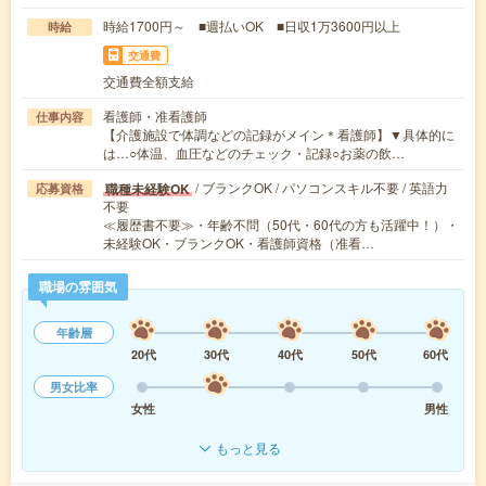
時給1700円～ ■週払いOK ■日収1万3600円以上
時給
交通費
交通費全額支給
看護師・准看護師
仕事内容
【介護施設で体調などの記録がメイン＊看護師】▼具体的に
は…○体温、血圧などのチェック・記録○お薬の飲…
/ ブランクOK / パソコンスキル不要 / 英語力
職種未経験OK
応募資格
不要
≪履歴書不要≫・年齢不問（50代・60代の方も活躍中！）・
未経験OK・ブランクOK・看護師資格（准看…
職場の雰囲気
年齢層
20代
30代
40代
50代
60代
男女比率
女性
男性
もっと見る