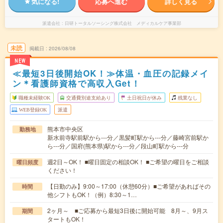
気になる!
応募へ進む
詳しく見る
派遣会社
日研トータルソーシング株式会社 メディカルケア事業部
未読
掲載日
2026/08/08
NEW
≪最短3日後開始OK！≫体温・血圧の記録メイ
ン＊看護師資格で高収入Get！
職種未経験OK
交通費別途支給あり
土日祝日が休み
残業なし
WEB登録OK
派遣
熊本市中央区
勤務地
新水前寺駅前駅から---分／黒髪町駅から---分／藤崎宮前駅か
ら---分／国府(熊本県)駅から---分／段山町駅から---分
週2日～OK！ ■曜日固定の相談OK！ ■ご希望の曜日をご相談
曜日頻度
ください！
【日勤のみ】9:00～17:00（休憩60分）■ご希望があればその
時間
他シフトもOK！（例）8:30～1…
2ヶ月～ ■ご応募から最短3日後に開始可能 8月～、9月ス
期間
タートもOK！