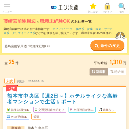
メニュー
気になる!
ログイン
検索
藤崎宮前駅周辺
×
職種未経験OK
のお仕事一覧
藤崎宮前駅の派遣のお仕事情報です。
オフィスワーク・事務系
、
営業・販売・サービ
ス系
、
クリエイティブ系
などのお仕事を取り揃えています。職種未経験OKの条件の他
に、
交通費別途支給あり
、
友だちと一緒の応募OK
、
週4日勤務
などのこだわり条件も
取り揃えています。
条件の変更
藤崎宮前駅周辺 / 職種未経験OK
25
1,310
全
件
平均時給:
円
時給順
新着順
未読
掲載日
2026/08/10
NEW
熊本市中央区【週2日～】ホテルライクな高齢
者マンションで生活サポート
職種未経験OK
交通費別途支給あり
土日祝日が休み
残業なし
WEB登録OK
派遣
熊本市中央区
勤務地