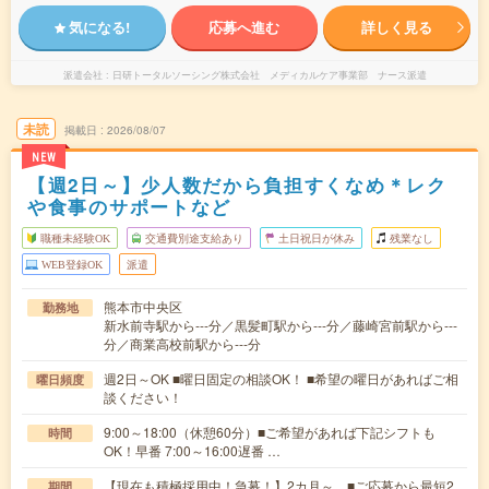
気になる!
応募へ進む
詳しく見る
派遣会社
日研トータルソーシング株式会社 メディカルケア事業部 ナース派遣
未読
掲載日
2026/08/07
NEW
【週2日～】少人数だから負担すくなめ＊レク
や食事のサポートなど
職種未経験OK
交通費別途支給あり
土日祝日が休み
残業なし
WEB登録OK
派遣
熊本市中央区
勤務地
新水前寺駅から---分／黒髪町駅から---分／藤崎宮前駅から---
分／商業高校前駅から---分
週2日～OK ■曜日固定の相談OK！ ■希望の曜日があればご相
曜日頻度
談ください！
9:00～18:00（休憩60分）■ご希望があれば下記シフトも
時間
OK！早番 7:00～16:00遅番 …
【現在も積極採用中！急募！】2カ月～ ■ご応募から最短2
期間