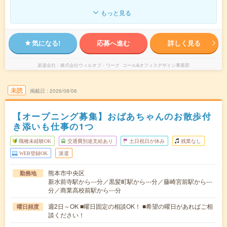
もっと見る
気になる!
応募へ進む
詳しく見る
派遣会社
株式会社ウィルオブ・ワーク コール&オフィスデザイン事業部
未読
掲載日
2026/08/06
【オープニング募集】おばあちゃんのお散歩付
き添いも仕事の1つ
職種未経験OK
交通費別途支給あり
土日祝日が休み
残業なし
WEB登録OK
派遣
熊本市中央区
勤務地
新水前寺駅から---分／黒髪町駅から---分／藤崎宮前駅から---
分／商業高校前駅から---分
週2日～OK ■曜日固定の相談OK！ ■希望の曜日があればご相
曜日頻度
談ください！