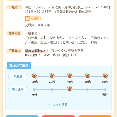
時給：1,420円 ＜月収例＞月20万円以上 1,420円×6.75時間
時給
×21日＝201,285円 ※月就業日数が21日の場合
交通費
交通費：全額支給
一般事務
仕事内容
【お仕事内容】・契約書類のチェック＆入力・不備のチェッ
ク・確認・訂正・電話による問い合わせ対応・郵便…
/ ブランクOK / 英語力不要
職種未経験OK
応募資格
■未経験OK！＃WEB登録・面談OK！
職場の雰囲気
年齢層
20代
30代
40代
50代
60代
男女比率
女性
男性
もっと見る