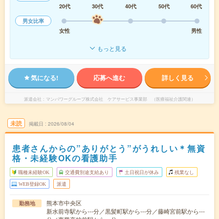
20代
30代
40代
50代
60代
男女比率
女性
男性
もっと見る
気になる!
応募へ進む
詳しく見る
派遣会社
マンパワーグループ株式会社 ケアサービス事業部 （医療福祉介護関連）
未読
掲載日
2026/08/04
患者さんからの”ありがとう”がうれしい＊無資
格・未経験OKの看護助手
職種未経験OK
交通費別途支給あり
土日祝日が休み
残業なし
WEB登録OK
派遣
熊本市中央区
勤務地
新水前寺駅から---分／黒髪町駅から---分／藤崎宮前駅から---