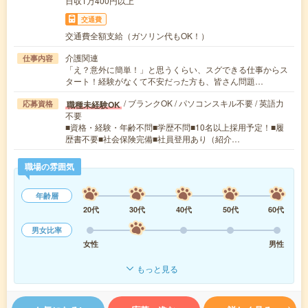
日収1万400円以上
交通費
交通費全額支給（ガソリン代もOK！）
介護関連
仕事内容
「え？意外に簡単！」と思うくらい、スグできる仕事からス
タート！経験がなくて不安だった方も、皆さん問題…
/ ブランクOK / パソコンスキル不要 / 英語力
職種未経験OK
応募資格
不要
■資格・経験・年齢不問■学歴不問■10名以上採用予定！■履
歴書不要■社会保険完備■社員登用あり（紹介…
職場の雰囲気
年齢層
20代
30代
40代
50代
60代
男女比率
女性
男性
もっと見る