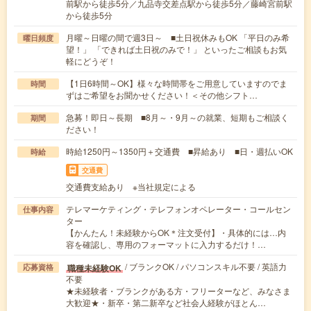
前駅から徒歩5分／九品寺交差点駅から徒歩5分／藤崎宮前駅
から徒歩5分
月曜～日曜の間で週3日～ ■土日祝休みもOK 「平日のみ希
曜日頻度
望！」 「できれば土日祝のみで！」 といったご相談もお気
軽にどうぞ！
【1日6時間～OK】様々な時間帯をご用意していますのでま
時間
ずはご希望をお聞かせください！＜その他シフト…
急募！即日～長期 ■8月～・9月～の就業、短期もご相談く
期間
ださい！
時給1250円～1350円＋交通費 ■昇給あり ■日・週払いOK
時給
交通費
交通費支給あり ※当社規定による
テレマーケティング・テレフォンオペレーター・コールセン
仕事内容
ター
【かんたん！未経験からOK＊注文受付】・具体的には…内
容を確認し、専用のフォーマットに入力するだけ！…
/ ブランクOK / パソコンスキル不要 / 英語力
職種未経験OK
応募資格
不要
★未経験者・ブランクがある方・フリーターなど、みなさま
大歓迎★・新卒・第二新卒など社会人経験がほとん…