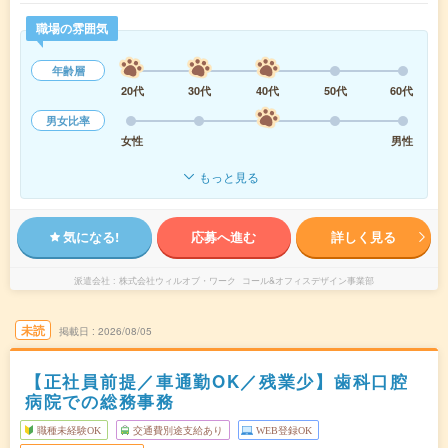
職場の雰囲気
年齢層
20代
30代
40代
50代
60代
男女比率
女性
男性
もっと見る
気になる!
応募へ進む
詳しく見る
派遣会社
株式会社ウィルオブ・ワーク コール&オフィスデザイン事業部
未読
掲載日
2026/08/05
【正社員前提／車通勤OK／残業少】歯科口腔
病院での総務事務
職種未経験OK
交通費別途支給あり
WEB登録OK