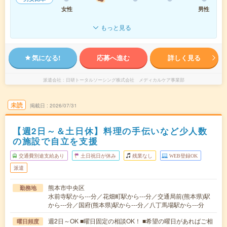
女性
男性
もっと見る
気になる!
応募へ進む
詳しく見る
派遣会社
日研トータルソーシング株式会社 メディカルケア事業部
未読
掲載日
2026/07/31
【週2日～＆土日休】料理の手伝いなど少人数
の施設で自立を支援
交通費別途支給あり
土日祝日が休み
残業なし
WEB登録OK
派遣
熊本市中央区
勤務地
水前寺駅から---分／花畑町駅から---分／交通局前(熊本県)駅
から---分／国府(熊本県)駅から---分／八丁馬場駅から---分
週2日～OK ■曜日固定の相談OK！ ■希望の曜日があればご相
曜日頻度