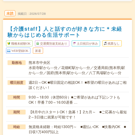
未読
掲載日
2026/07/28
【介護staff】人と話すのが好きな方に＊未経
験からはじめる生活サポート
職種未経験OK
交通費別途支給あり
土日祝日が休み
残業なし
WEB登録OK
派遣
熊本市中央区
勤務地
水前寺駅から---分／花畑町駅から---分／交通局前(熊本県)駅
から---分／国府(熊本県)駅から---分／八丁馬場駅から---分
週2日～OK ■曜日固定の相談OK！ ■希望の曜日があればご相
曜日頻度
談ください！
9:00～18:00（休憩60分）■ご希望があれば下記シフトも
時間
OK！早番 7:00～16:00遅番 …
【8月中のスタートOK！急募！】2カ月～ ■ご応募から最短
期間
2～3日後に就業が可能です！
無資格未経験：時給1300円～ ■週払いOK ■扶養内OK ■
時給
日収1万400円以上