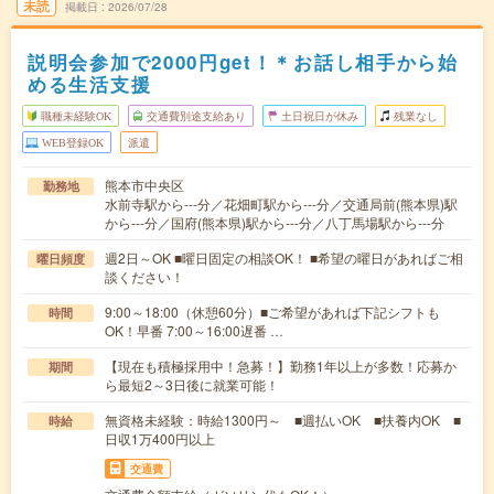
未読
掲載日
2026/07/28
説明会参加で2000円get！＊お話し相手から始
める生活支援
職種未経験OK
交通費別途支給あり
土日祝日が休み
残業なし
WEB登録OK
派遣
熊本市中央区
勤務地
水前寺駅から---分／花畑町駅から---分／交通局前(熊本県)駅
から---分／国府(熊本県)駅から---分／八丁馬場駅から---分
週2日～OK ■曜日固定の相談OK！ ■希望の曜日があればご相
曜日頻度
談ください！
9:00～18:00（休憩60分）■ご希望があれば下記シフトも
時間
OK！早番 7:00～16:00遅番 …
【現在も積極採用中！急募！】勤務1年以上が多数！応募か
期間
ら最短2～3日後に就業可能！
無資格未経験：時給1300円～ ■週払いOK ■扶養内OK ■
時給
日収1万400円以上
交通費