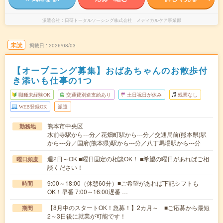
派遣会社
日研トータルソーシング株式会社 メディカルケア事業部
未読
掲載日
2026/08/03
【オープニング募集】おばあちゃんのお散歩付
き添いも仕事の1つ
職種未経験OK
交通費別途支給あり
土日祝日が休み
残業なし
WEB登録OK
派遣
熊本市中央区
勤務地
水前寺駅から---分／花畑町駅から---分／交通局前(熊本県)駅
から---分／国府(熊本県)駅から---分／八丁馬場駅から---分
週2日～OK ■曜日固定の相談OK！ ■希望の曜日があればご相
曜日頻度
談ください！
9:00～18:00（休憩60分）■ご希望があれば下記シフトも
時間
OK！早番 7:00～16:00遅番 …
【8月中のスタートOK！急募！】2カ月～ ■ご応募から最短
期間
2～3日後に就業が可能です！