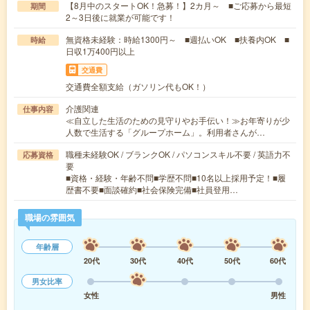
【8月中のスタートOK！急募！】2カ月～ ■ご応募から最短
期間
2～3日後に就業が可能です！
無資格未経験：時給1300円～ ■週払いOK ■扶養内OK ■
時給
日収1万400円以上
交通費
交通費全額支給（ガソリン代もOK！）
介護関連
仕事内容
≪自立した生活のための見守りやお手伝い！≫お年寄りが少
人数で生活する「グループホーム」。利用者さんが…
職種未経験OK / ブランクOK / パソコンスキル不要 / 英語力不
応募資格
要
■資格・経験・年齢不問■学歴不問■10名以上採用予定！■履
歴書不要■面談確約■社会保険完備■社員登用…
職場の雰囲気
年齢層
20代
30代
40代
50代
60代
男女比率
女性
男性