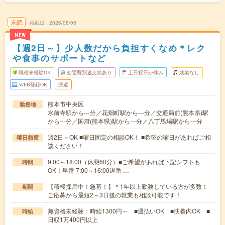
未読
掲載日
2026/08/05
NEW
【週2日～】少人数だから負担すくなめ＊レク
や食事のサポートなど
職種未経験OK
交通費別途支給あり
土日祝日が休み
残業なし
WEB登録OK
派遣
熊本市中央区
勤務地
水前寺駅から---分／花畑町駅から---分／交通局前(熊本県)駅
から---分／国府(熊本県)駅から---分／八丁馬場駅から---分
週2日～OK ■曜日固定の相談OK！ ■希望の曜日があればご相
曜日頻度
談ください！
9:00～18:00（休憩60分）■ご希望があれば下記シフトも
時間
OK！早番 7:00～16:00遅番 …
【積極採用中！急募！】＊1年以上勤務している方が多数！
期間
ご応募から最短2～3日後の就業も相談可能です！
無資格未経験：時給1300円～ ■週払いOK ■扶養内OK ■
時給
日収1万400円以上