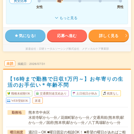
男女比率
女性
男性
もっと見る
気になる!
応募へ進む
詳しく見る
派遣会社
日研トータルソーシング株式会社 メディカルケア事業部
未読
掲載日
2026/07/31
【16時まで勤務で日収1万円～】お年寄りの生
活のお手伝い＊年齢不問
職種未経験OK
交通費別途支給あり
土日祝日が休み
残業なし
WEB登録OK
派遣
熊本市中央区
勤務地
水前寺駅から---分／花畑町駅から---分／交通局前(熊本県)駅
から---分／国府(熊本県)駅から---分／八丁馬場駅から---分
週2日～OK ■曜日固定の相談OK！ ■希望の曜日があればご相
曜日頻度