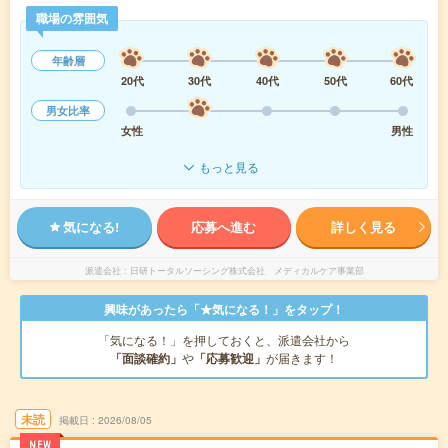
職場の雰囲気
年齢層
20代
30代
40代
50代
60代
男女比率
女性
男性
もっと見る
気になる!
応募へ進む
詳しく見る
派遣会社
日研トータルソーシング株式会社 メディカルケア事業部
興味があったら「★気になる！」をタップ！
「気になる！」を押しておくと、派遣会社から
「面談確約」
や
「応募歓迎」
が届きます！
未読
掲載日
2026/08/05
NEW