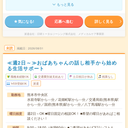
もっと見る
気になる!
応募へ進む
詳しく見る
派遣会社
日研トータルソーシング株式会社 メディカルケア事業部
未読
掲載日
2026/08/01
≪週2日～≫おばあちゃんの話し相手から始め
る生活サポート
職種未経験OK
交通費別途支給あり
土日祝日が休み
残業なし
WEB登録OK
派遣
熊本市中央区
勤務地
水前寺駅から---分／花畑町駅から---分／交通局前(熊本県)駅
から---分／国府(熊本県)駅から---分／八丁馬場駅から---分
週2日～OK ■曜日固定の相談OK！ ■希望の曜日があればご相
曜日頻度
談ください！
9:00～18:00（休憩60分）■ご希望があれば下記シフトも
時間