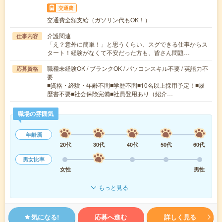
交通費
交通費全額支給（ガソリン代もOK！）
介護関連
仕事内容
「え？意外に簡単！」と思うくらい、スグできる仕事からス
タート！経験がなくて不安だった方も、皆さん問題…
職種未経験OK / ブランクOK / パソコンスキル不要 / 英語力不
応募資格
要
■資格・経験・年齢不問■学歴不問■10名以上採用予定！■履
歴書不要■社会保険完備■社員登用あり（紹介…
職場の雰囲気
年齢層
20代
30代
40代
50代
60代
男女比率
女性
男性
もっと見る
気になる!
応募へ進む
詳しく見る