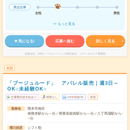
男女比率
女性
男性
もっと見る
気になる!
応募へ進む
詳しく見る
派遣会社
日研トータルソーシング株式会社 メディカルケア事業部
未読
「ブージュルード」 アパレル販売｜週3日～
OK○未経験OK○
交通費別途支給あり
残業なし
WEB登録OK
派遣
熊本市南区
勤務地
南熊本駅から---分／商業高校前駅から---分／八丁馬場駅から-
--分
シフト制
曜日頻度