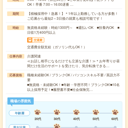
OK！早番 7:00～16:00遅番 …
【積極採用中！急募！】＊1年以上勤務している方が多数！
期間
ご応募から最短2～3日後の就業も相談可能です！
無資格未経験：時給1300円～ ■週払いOK ■扶養内OK ■
時給
日収1万400円以上
交通費
交通費全額支給（ガソリン代もOK！）
介護関連
仕事内容
≪お話し相手になるだけでも立派な介護！≫＊お年寄りが昼
間だけ生活のサポートを受けたり、気分転換できる…
職種未経験OK / ブランクOK / パソコンスキル不要 / 英語力不
応募資格
要
■無資格・未経験OK！■年齢・学歴不問！ブランクOK!■10名
以上採用予定！■履歴書不要■社会保険完…
職場の雰囲気
年齢層
20代
30代
40代
50代
60代
男女比率