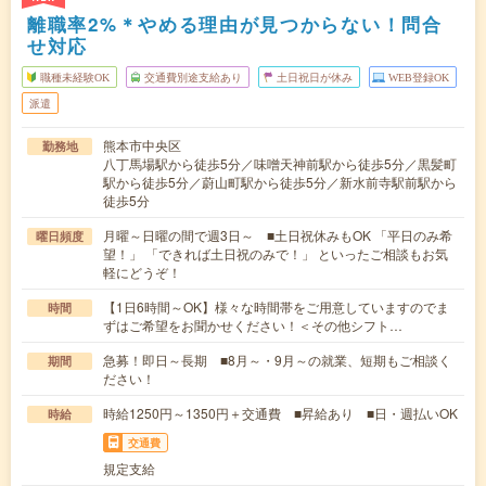
離職率2%＊やめる理由が見つからない！問合
せ対応
職種未経験OK
交通費別途支給あり
土日祝日が休み
WEB登録OK
派遣
熊本市中央区
勤務地
八丁馬場駅から徒歩5分／味噌天神前駅から徒歩5分／黒髪町
駅から徒歩5分／蔚山町駅から徒歩5分／新水前寺駅前駅から
徒歩5分
月曜～日曜の間で週3日～ ■土日祝休みもOK 「平日のみ希
曜日頻度
望！」 「できれば土日祝のみで！」 といったご相談もお気
軽にどうぞ！
【1日6時間～OK】様々な時間帯をご用意していますのでま
時間
ずはご希望をお聞かせください！＜その他シフト…
急募！即日～長期 ■8月～・9月～の就業、短期もご相談く
期間
ださい！
時給1250円～1350円＋交通費 ■昇給あり ■日・週払いOK
時給
交通費
規定支給