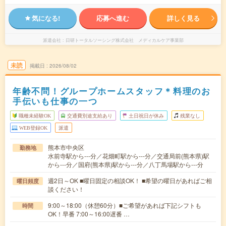
気になる!
応募へ進む
詳しく見る
派遣会社
日研トータルソーシング株式会社 メディカルケア事業部
未読
掲載日
2026/08/02
年齢不問！グループホームスタッフ＊料理のお
手伝いも仕事の一つ
職種未経験OK
交通費別途支給あり
土日祝日が休み
残業なし
WEB登録OK
派遣
熊本市中央区
勤務地
水前寺駅から---分／花畑町駅から---分／交通局前(熊本県)駅
から---分／国府(熊本県)駅から---分／八丁馬場駅から---分
週2日～OK ■曜日固定の相談OK！ ■希望の曜日があればご相
曜日頻度
談ください！
9:00～18:00（休憩60分）■ご希望があれば下記シフトも
時間
OK！早番 7:00～16:00遅番 …