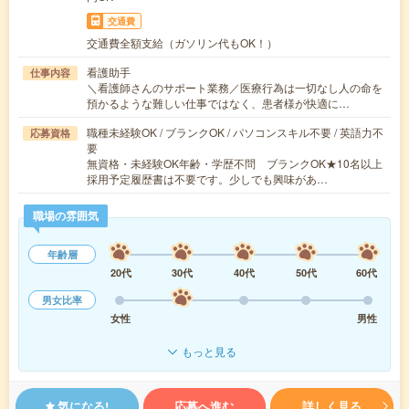
交通費
交通費全額支給（ガソリン代もOK！）
看護助手
仕事内容
＼看護師さんのサポート業務／医療行為は一切なし人の命を
預かるような難しい仕事ではなく、患者様が快適に…
職種未経験OK / ブランクOK / パソコンスキル不要 / 英語力不
応募資格
要
無資格・未経験OK年齢・学歴不問 ブランクOK★10名以上
採用予定履歴書は不要です。少しでも興味があ…
職場の雰囲気
年齢層
20代
30代
40代
50代
60代
男女比率
女性
男性
もっと見る
気になる!
応募へ進む
詳しく見る