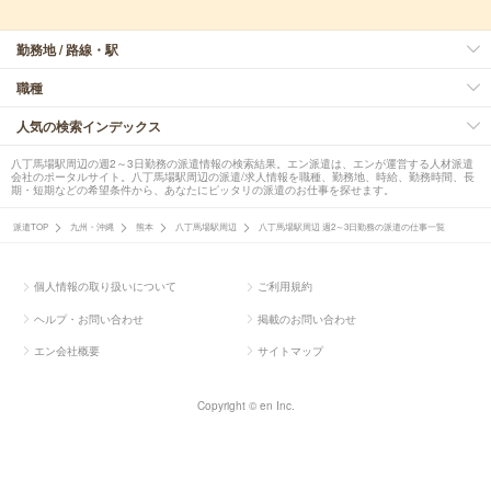
勤務地 / 路線・駅
職種
人気の検索インデックス
八丁馬場駅周辺の週2～3日勤務の派遣情報の検索結果。エン派遣は、エンが運営する人材派遣
会社のポータルサイト。八丁馬場駅周辺の派遣/求人情報を職種、勤務地、時給、勤務時間、長
期・短期などの希望条件から、あなたにピッタリの派遣のお仕事を探せます。
派遣TOP
九州・沖縄
熊本
八丁馬場駅周辺
八丁馬場駅周辺 週2～3日勤務の派遣の仕事一覧
個人情報の取り扱いについて
ご利用規約
ヘルプ・お問い合わせ
掲載のお問い合わせ
エン会社概要
サイトマップ
Copyright © en Inc.