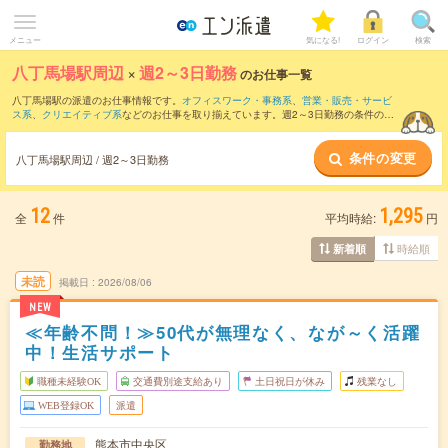
メニュー
気になる!
ログイン
検索
八丁馬場駅周辺
×
週2～3日勤務
のお仕事一覧
八丁馬場駅の派遣のお仕事情報です。
オフィスワーク・事務系
、
営業・販売・サービ
ス系
、
クリエイティブ系
などのお仕事を取り揃えています。週2～3日勤務の条件の他
に、
交通費別途支給あり
、
職種未経験OK
、
友だちと一緒の応募OK
などのこだわり条
件も取り揃えています。
条件の変更
八丁馬場駅周辺 / 週2～3日勤務
12
1,295
全
件
平均時給:
円
時給順
新着順
未読
掲載日
2026/08/06
NEW
≪年齢不問！≫50代が無理なく、なが～く活躍
中！生活サポート
職種未経験OK
交通費別途支給あり
土日祝日が休み
残業なし
WEB登録OK
派遣
熊本市中央区
勤務地