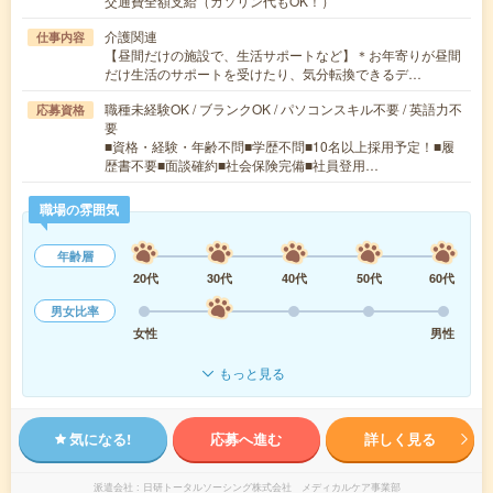
交通費全額支給（ガソリン代もOK！）
介護関連
仕事内容
【昼間だけの施設で、生活サポートなど】＊お年寄りが昼間
だけ生活のサポートを受けたり、気分転換できるデ…
職種未経験OK / ブランクOK / パソコンスキル不要 / 英語力不
応募資格
要
■資格・経験・年齢不問■学歴不問■10名以上採用予定！■履
歴書不要■面談確約■社会保険完備■社員登用…
職場の雰囲気
年齢層
20代
30代
40代
50代
60代
男女比率
女性
男性
もっと見る
気になる!
応募へ進む
詳しく見る
派遣会社
日研トータルソーシング株式会社 メディカルケア事業部