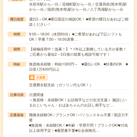
水前寺駅から---分／花畑町駅から---分／交通局前(熊本県)駅
から---分／国府(熊本県)駅から---分／八丁馬場駅から---分
週2日～OK ■曜日固定の相談OK！ ■希望の曜日があればご相
曜日頻度
談ください！
9:00～18:00（休憩60分）■ご希望があれば下記シフトも
時間
OK！早番 7:00～16:00遅番 …
【積極採用中！急募！】＊1年以上勤務している方が多数！
期間
ご応募から最短2～3日後の就業も相談可能です！
無資格未経験：時給1300円～ ■週払いOK ■扶養内OK ■
時給
日収1万400円以上
交通費
交通費全額支給（ガソリン代もOK！）
介護関連
仕事内容
＜無資格・未経験OK！お話相手などの生活支援＞ 施設にい
るおじいちゃん・おばあちゃんのお話し相手など…
職種未経験OK / ブランクOK / パソコンスキル不要 / 英語力不
応募資格
要
■無資格・未経験OK！■年齢・学歴不問！ブランクOK!■10名
以上採用予定！■履歴書不要■社会保険完…