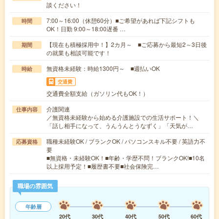
談ください！
7:00～16:00（休憩60分）■ご希望があれば下記シフトも
時間
OK！日勤 9:00～18:00遅番 …
【現在も積極採用中！】2カ月～ ■ご応募から最短2～3日後
期間
の就業も相談可能です！
無資格未経験：時給1300円～ ■週払いOK
時給
交通費
交通費全額支給（ガソリン代もOK！）
介護関連
仕事内容
／無資格未経験から始める介護施設での生活サポート！＼
「話し相手になって、うんうんとうなずく」「天気が…
職種未経験OK / ブランクOK / パソコンスキル不要 / 英語力不
応募資格
要
■無資格・未経験OK！■年齢・学歴不問！ブランクOK!■10名
以上採用予定！■履歴書不要■社会保険完…
職場の雰囲気
年齢層
20代
30代
40代
50代
60代