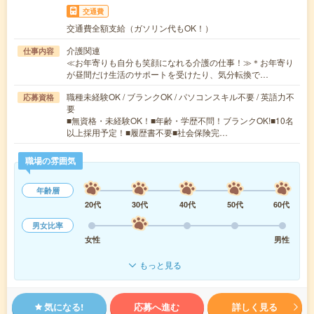
交通費
交通費全額支給（ガソリン代もOK！）
介護関連
仕事内容
≪お年寄りも自分も笑顔になれる介護の仕事！≫＊お年寄り
が昼間だけ生活のサポートを受けたり、気分転換で…
職種未経験OK / ブランクOK / パソコンスキル不要 / 英語力不
応募資格
要
■無資格・未経験OK！■年齢・学歴不問！ブランクOK!■10名
以上採用予定！■履歴書不要■社会保険完…
職場の雰囲気
年齢層
20代
30代
40代
50代
60代
男女比率
女性
男性
もっと見る
気になる!
応募へ進む
詳しく見る