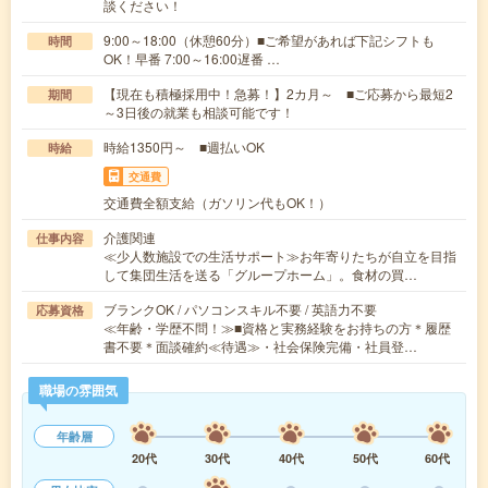
談ください！
9:00～18:00（休憩60分）■ご希望があれば下記シフトも
時間
OK！早番 7:00～16:00遅番 …
【現在も積極採用中！急募！】2カ月～ ■ご応募から最短2
期間
～3日後の就業も相談可能です！
時給1350円～ ■週払いOK
時給
交通費
交通費全額支給（ガソリン代もOK！）
介護関連
仕事内容
≪少人数施設での生活サポート≫お年寄りたちが自立を目指
して集団生活を送る「グループホーム」。食材の買…
ブランクOK / パソコンスキル不要 / 英語力不要
応募資格
≪年齢・学歴不問！≫■資格と実務経験をお持ちの方＊履歴
書不要＊面談確約≪待遇≫・社会保険完備・社員登…
職場の雰囲気
年齢層
20代
30代
40代
50代
60代