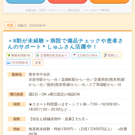
派遣会社
日研トータルソーシング株式会社 メディカルケア事業部
未読
掲載日
2026/08/04
＜8割が未経験＞病院で備品チェックや患者さ
んのサポート＊しゅふさん活躍中！
職種未経験OK
交通費別途支給あり
土日祝日が休み
残業なし
WEB登録OK
派遣
熊本市中央区
勤務地
水前寺駅から---分／花畑町駅から---分／交通局前(熊本県)駅
から---分／国府(熊本県)駅から---分／八丁馬場駅から---分
週2日～OK ※曜日固定の相談OK
曜日頻度
★スタート時間選べます～シフト例～7:00～16:009:00～
時間
18:0011:00～20:00など…
【現在も積極採用中・急募】2カ月～
期間
無資格未経験：時給1300円～（日収1万400円以上） ※扶養
時給
内OK