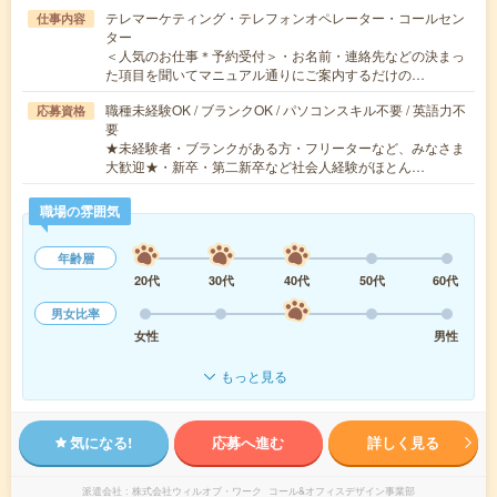
テレマーケティング・テレフォンオペレーター・コールセン
仕事内容
ター
＜人気のお仕事＊予約受付＞・お名前・連絡先などの決まっ
た項目を聞いてマニュアル通りにご案内するだけの…
職種未経験OK / ブランクOK / パソコンスキル不要 / 英語力不
応募資格
要
★未経験者・ブランクがある方・フリーターなど、みなさま
大歓迎★・新卒・第二新卒など社会人経験がほとん…
職場の雰囲気
年齢層
20代
30代
40代
50代
60代
男女比率
女性
男性
もっと見る
気になる!
応募へ進む
詳しく見る
派遣会社
株式会社ウィルオブ・ワーク コール&オフィスデザイン事業部