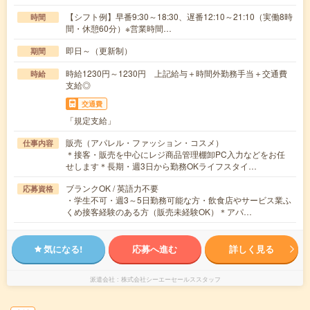
【シフト例】早番9:30～18:30、遅番12:10～21:10（実働8時
時間
間・休憩60分）※営業時間…
即日～（更新制）
期間
時給1230円～1230円 上記給与＋時間外勤務手当＋交通費
時給
支給◎
交通費
「規定支給」
販売（アパレル・ファッション・コスメ）
仕事内容
＊接客・販売を中心にレジ商品管理棚卸PC入力などをお任
せします＊長期・週3日から勤務OKライフスタイ…
ブランクOK / 英語力不要
応募資格
・学生不可・週3～5日勤務可能な方・飲食店やサービス業ふ
くめ接客経験のある方（販売未経験OK）＊アパ…
気になる!
応募へ進む
詳しく見る
派遣会社
株式会社シーエーセールススタッフ