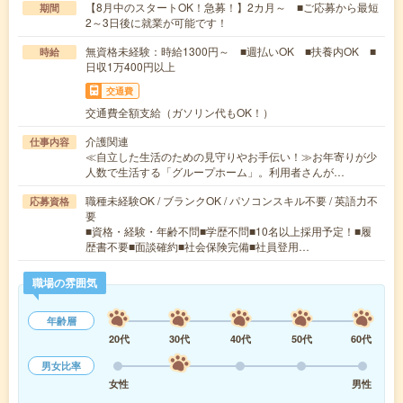
【8月中のスタートOK！急募！】2カ月～ ■ご応募から最短
期間
2～3日後に就業が可能です！
無資格未経験：時給1300円～ ■週払いOK ■扶養内OK ■
時給
日収1万400円以上
交通費
交通費全額支給（ガソリン代もOK！）
介護関連
仕事内容
≪自立した生活のための見守りやお手伝い！≫お年寄りが少
人数で生活する「グループホーム」。利用者さんが…
職種未経験OK / ブランクOK / パソコンスキル不要 / 英語力不
応募資格
要
■資格・経験・年齢不問■学歴不問■10名以上採用予定！■履
歴書不要■面談確約■社会保険完備■社員登用…
職場の雰囲気
年齢層
20代
30代
40代
50代
60代
男女比率
女性
男性