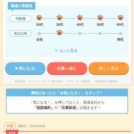
職場の雰囲気
年齢層
20代
30代
40代
50代
60代
男女比率
女性
男性
もっと見る
気になる!
応募へ進む
詳しく見る
派遣会社
マンパワーグループ株式会社 ケアサービス事業部 （医療福祉介護関連）
興味があったら「★気になる！」をタップ！
「気になる！」を押しておくと、派遣会社から
「面談確約」
や
「応募歓迎」
が届きます！
未読
掲載日
2026/08/06
NEW