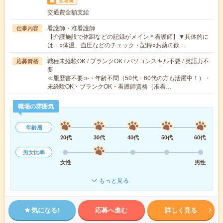
交通費
交通費全額支給
看護師・准看護師
仕事内容
【介護施設で体調などの記録がメイン＊看護師】▼具体的に
は…○体温、血圧などのチェック・記録○お薬の飲…
職種未経験OK / ブランクOK / パソコンスキル不要 / 英語力不
応募資格
要
≪履歴書不要≫・年齢不問（50代・60代の方も活躍中！）・
未経験OK・ブランクOK・看護師資格（准看…
職場の雰囲気
年齢層
20代
30代
40代
50代
60代
男女比率
女性
男性
もっと見る
気になる!
応募へ進む
詳しく見る