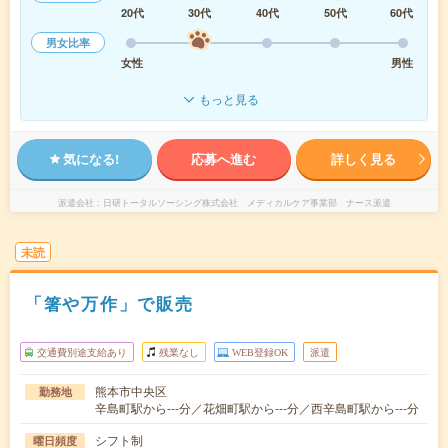
20代
30代
40代
50代
60代
男女比率
女性
男性
もっと見る
気になる!
応募へ進む
詳しく見る
派遣会社
日研トータルソーシング株式会社 メディカルケア事業部 ナース派遣
未読
「箸や万作」で販売
交通費別途支給あり
残業なし
WEB登録OK
派遣
熊本市中央区
勤務地
辛島町駅から---分／花畑町駅から---分／西辛島町駅から---分
シフト制
曜日頻度