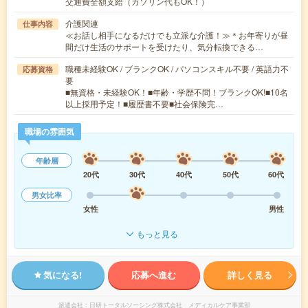
交通費全額支給（ガソリン代もOK！）
介護関連
仕事内容
≪お話し相手になるだけでも立派な介護！≫＊お年寄りが昼
間だけ生活のサポートを受けたり、気分転換できる…
職種未経験OK / ブランクOK / パソコンスキル不要 / 英語力不
応募資格
要
■無資格・未経験OK！■年齢・学歴不問！ブランクOK!■10名
以上採用予定！■履歴書不要■社会保険完…
職場の雰囲気
年齢層
20代
30代
40代
50代
60代
男女比率
女性
男性
もっと見る
気になる!
応募へ進む
詳しく見る
派遣会社
日研トータルソーシング株式会社 メディカルケア事業部