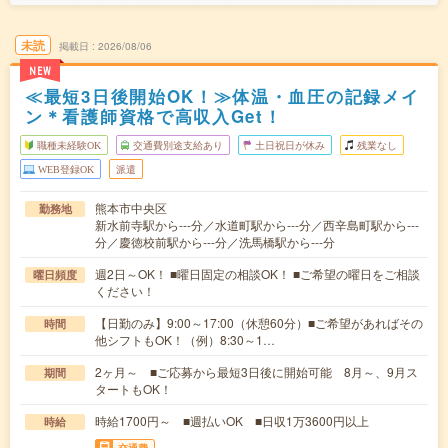
未読
掲載日
2026/08/06
NEW
≪最短3日後開始OK！≫体温・血圧の記録メイ
ン＊看護師資格で高収入Get！
職種未経験OK
交通費別途支給あり
土日祝日が休み
残業なし
WEB登録OK
派遣
熊本市中央区
勤務地
新水前寺駅から---分／水道町駅から---分／西辛島町駅から---
分／慶徳校前駅から---分／洗馬橋駅から---分
週2日～OK！ ■曜日固定の相談OK！ ■ご希望の曜日をご相談
曜日頻度
ください！
【日勤のみ】9:00～17:00（休憩60分）■ご希望があればその
時間
他シフトもOK！（例）8:30～1…
2ヶ月～ ■ご応募から最短3日後に開始可能 8月～、9月ス
期間
タートもOK！
時給1700円～ ■週払いOK ■日収1万3600円以上
時給