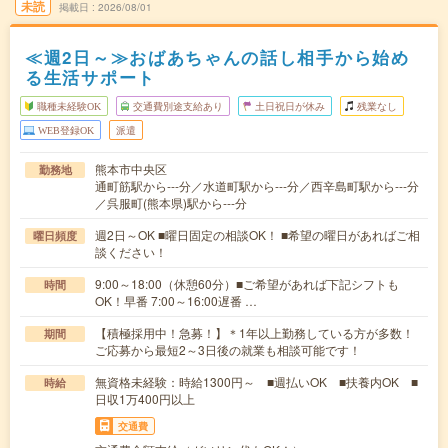
未読
掲載日
2026/08/01
≪週2日～≫おばあちゃんの話し相手から始め
る生活サポート
職種未経験OK
交通費別途支給あり
土日祝日が休み
残業なし
WEB登録OK
派遣
熊本市中央区
勤務地
通町筋駅から---分／水道町駅から---分／西辛島町駅から---分
／呉服町(熊本県)駅から---分
週2日～OK ■曜日固定の相談OK！ ■希望の曜日があればご相
曜日頻度
談ください！
9:00～18:00（休憩60分）■ご希望があれば下記シフトも
時間
OK！早番 7:00～16:00遅番 …
【積極採用中！急募！】＊1年以上勤務している方が多数！
期間
ご応募から最短2～3日後の就業も相談可能です！
無資格未経験：時給1300円～ ■週払いOK ■扶養内OK ■
時給
日収1万400円以上
交通費