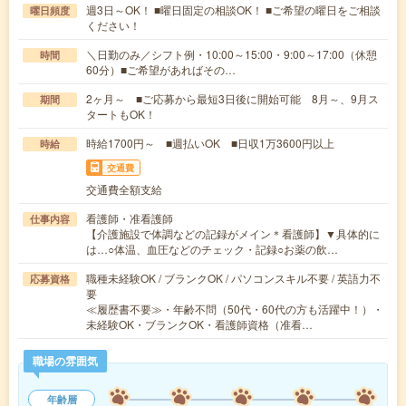
週3日～OK！ ■曜日固定の相談OK！ ■ご希望の曜日をご相談
曜日頻度
ください！
＼日勤のみ／シフト例・10:00～15:00・9:00～17:00（休憩
時間
60分）■ご希望があればその…
2ヶ月～ ■ご応募から最短3日後に開始可能 8月～、9月ス
期間
タートもOK！
時給1700円～ ■週払いOK ■日収1万3600円以上
時給
交通費
交通費全額支給
看護師・准看護師
仕事内容
【介護施設で体調などの記録がメイン＊看護師】▼具体的に
は…○体温、血圧などのチェック・記録○お薬の飲…
職種未経験OK / ブランクOK / パソコンスキル不要 / 英語力不
応募資格
要
≪履歴書不要≫・年齢不問（50代・60代の方も活躍中！）・
未経験OK・ブランクOK・看護師資格（准看…
職場の雰囲気
年齢層