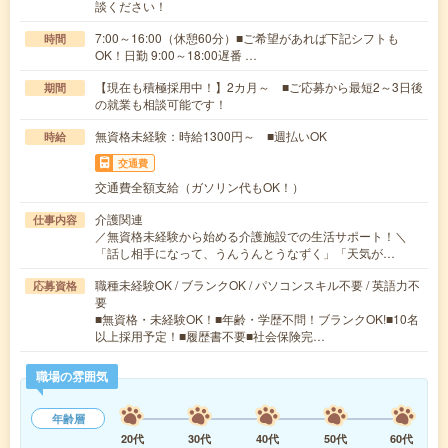
談ください！
7:00～16:00（休憩60分）■ご希望があれば下記シフトも
時間
OK！日勤 9:00～18:00遅番 …
【現在も積極採用中！】2カ月～ ■ご応募から最短2～3日後
期間
の就業も相談可能です！
無資格未経験：時給1300円～ ■週払いOK
時給
交通費
交通費全額支給（ガソリン代もOK！）
介護関連
仕事内容
／無資格未経験から始める介護施設での生活サポート！＼
「話し相手になって、うんうんとうなずく」「天気が…
職種未経験OK / ブランクOK / パソコンスキル不要 / 英語力不
応募資格
要
■無資格・未経験OK！■年齢・学歴不問！ブランクOK!■10名
以上採用予定！■履歴書不要■社会保険完…
職場の雰囲気
年齢層
20代
30代
40代
50代
60代