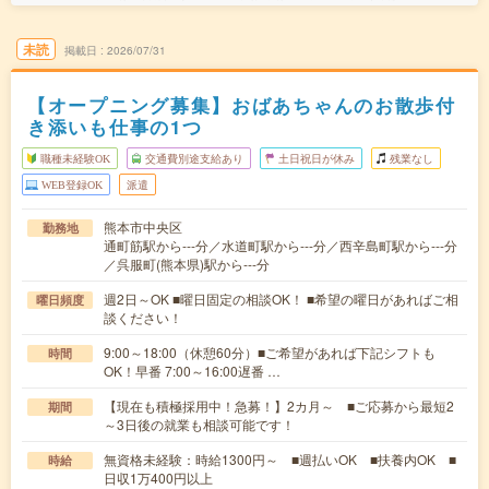
未読
掲載日
2026/07/31
【オープニング募集】おばあちゃんのお散歩付
き添いも仕事の1つ
職種未経験OK
交通費別途支給あり
土日祝日が休み
残業なし
WEB登録OK
派遣
熊本市中央区
勤務地
通町筋駅から---分／水道町駅から---分／西辛島町駅から---分
／呉服町(熊本県)駅から---分
週2日～OK ■曜日固定の相談OK！ ■希望の曜日があればご相
曜日頻度
談ください！
9:00～18:00（休憩60分）■ご希望があれば下記シフトも
時間
OK！早番 7:00～16:00遅番 …
【現在も積極採用中！急募！】2カ月～ ■ご応募から最短2
期間
～3日後の就業も相談可能です！
無資格未経験：時給1300円～ ■週払いOK ■扶養内OK ■
時給
日収1万400円以上