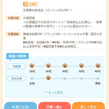
交通費
交通費全額支給（ガソリン代もOK！）
介護関連
仕事内容
≪介護施設での生活サポート≫▽具体的なお仕事は…・食事
の配膳や食事中の見守り・トイレやお風呂のサポー…
職種未経験OK / ブランクOK / パソコンスキル不要 / 英語力不
応募資格
要
■無資格・未経験OK！■年齢・学歴不問！ブランクOK!■10名
以上採用予定！■履歴書不要■社会保険完…
職場の雰囲気
年齢層
20代
30代
40代
50代
60代
男女比率
女性
男性
もっと見る
気になる!
応募へ進む
詳しく見る