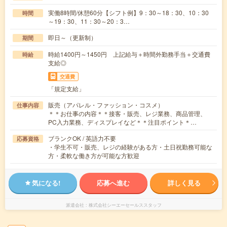
実働8時間/休憩60分【シフト例】9：30～18：30、10：30
時間
～19：30、11：30～20：3…
即日～（更新制）
期間
時給1400円～1450円 上記給与＋時間外勤務手当＋交通費
時給
支給◎
交通費
「規定支給」
販売（アパレル・ファッション・コスメ）
仕事内容
＊＊お仕事の内容＊＊接客・販売、レジ業務、商品管理、
PC入力業務、ディスプレイなど＊＊注目ポイント＊…
ブランクOK / 英語力不要
応募資格
・学生不可・販売、レジの経験がある方・土日祝勤務可能な
方・柔軟な働き方が可能な方歓迎
気になる!
応募へ進む
詳しく見る
派遣会社
株式会社シーエーセールススタッフ