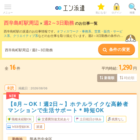
メニュー
気になる!
ログイン
検索
西辛島町駅周辺
×
週2～3日勤務
のお仕事一覧
西辛島町駅の派遣のお仕事情報です。
オフィスワーク・事務系
、
営業・販売・サービ
ス系
、
クリエイティブ系
などのお仕事を取り揃えています。週2～3日勤務の条件の他
に、
交通費別途支給あり
、
職種未経験OK
、
友だちと一緒の応募OK
などのこだわり条
件も取り揃えています。
条件の変更
西辛島町駅周辺 / 週2～3日勤務
16
1,290
全
件
平均時給:
円
時給順
新着順
未読
掲載日
2026/08/06
NEW
【8月～OK！週2日～】ホテルライクな高齢者
マンションで生活サポート＊時短OK
職種未経験OK
交通費別途支給あり
土日祝日が休み
残業なし
WEB登録OK
派遣
熊本市中央区
勤務地