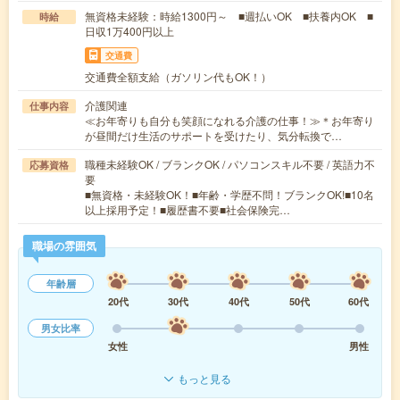
無資格未経験：時給1300円～ ■週払いOK ■扶養内OK ■
時給
日収1万400円以上
交通費
交通費全額支給（ガソリン代もOK！）
介護関連
仕事内容
≪お年寄りも自分も笑顔になれる介護の仕事！≫＊お年寄り
が昼間だけ生活のサポートを受けたり、気分転換で…
職種未経験OK / ブランクOK / パソコンスキル不要 / 英語力不
応募資格
要
■無資格・未経験OK！■年齢・学歴不問！ブランクOK!■10名
以上採用予定！■履歴書不要■社会保険完…
職場の雰囲気
年齢層
20代
30代
40代
50代
60代
男女比率
女性
男性
もっと見る