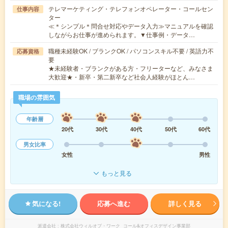
テレマーケティング・テレフォンオペレーター・コールセン
仕事内容
ター
≪＊シンプル＊問合せ対応やデータ入力≫マニュアルを確認
しながらお仕事が進められます。▼仕事例・データ…
職種未経験OK / ブランクOK / パソコンスキル不要 / 英語力不
応募資格
要
★未経験者・ブランクがある方・フリーターなど、みなさま
大歓迎★・新卒・第二新卒など社会人経験がほとん…
職場の雰囲気
年齢層
20代
30代
40代
50代
60代
男女比率
女性
男性
もっと見る
気になる!
応募へ進む
詳しく見る
派遣会社
株式会社ウィルオブ・ワーク コール&オフィスデザイン事業部