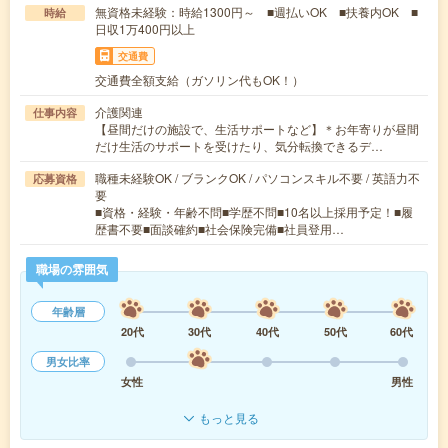
無資格未経験：時給1300円～ ■週払いOK ■扶養内OK ■
時給
日収1万400円以上
交通費
交通費全額支給（ガソリン代もOK！）
介護関連
仕事内容
【昼間だけの施設で、生活サポートなど】＊お年寄りが昼間
だけ生活のサポートを受けたり、気分転換できるデ…
職種未経験OK / ブランクOK / パソコンスキル不要 / 英語力不
応募資格
要
■資格・経験・年齢不問■学歴不問■10名以上採用予定！■履
歴書不要■面談確約■社会保険完備■社員登用…
職場の雰囲気
年齢層
20代
30代
40代
50代
60代
男女比率
女性
男性
もっと見る