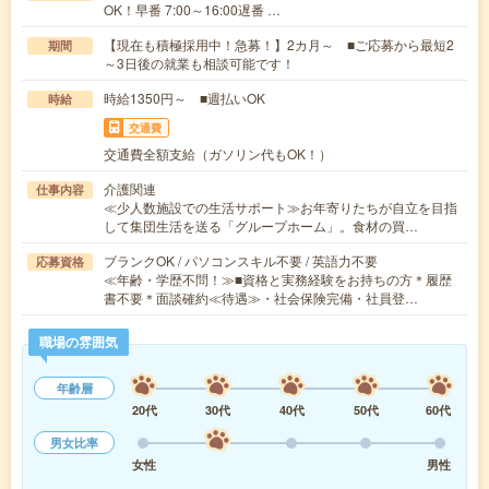
OK！早番 7:00～16:00遅番 …
【現在も積極採用中！急募！】2カ月～ ■ご応募から最短2
期間
～3日後の就業も相談可能です！
時給1350円～ ■週払いOK
時給
交通費
交通費全額支給（ガソリン代もOK！）
介護関連
仕事内容
≪少人数施設での生活サポート≫お年寄りたちが自立を目指
して集団生活を送る「グループホーム」。食材の買…
ブランクOK / パソコンスキル不要 / 英語力不要
応募資格
≪年齢・学歴不問！≫■資格と実務経験をお持ちの方＊履歴
書不要＊面談確約≪待遇≫・社会保険完備・社員登…
職場の雰囲気
年齢層
20代
30代
40代
50代
60代
男女比率
女性
男性