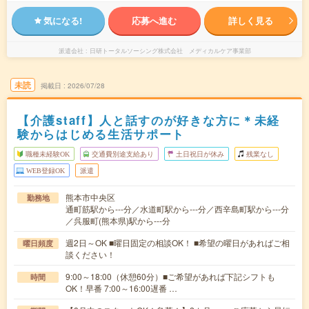
気になる!
応募へ進む
詳しく見る
派遣会社
日研トータルソーシング株式会社 メディカルケア事業部
未読
掲載日
2026/07/28
【介護staff】人と話すのが好きな方に＊未経
験からはじめる生活サポート
職種未経験OK
交通費別途支給あり
土日祝日が休み
残業なし
WEB登録OK
派遣
熊本市中央区
勤務地
通町筋駅から---分／水道町駅から---分／西辛島町駅から---分
／呉服町(熊本県)駅から---分
週2日～OK ■曜日固定の相談OK！ ■希望の曜日があればご相
曜日頻度
談ください！
9:00～18:00（休憩60分）■ご希望があれば下記シフトも
時間
OK！早番 7:00～16:00遅番 …