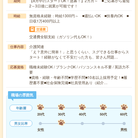
【8月中のスタートOK！急募！】2カ月～ ■ご応募から最短
期間
2～3日後に就業が可能です！
無資格未経験：時給1300円～ ■週払いOK ■扶養内OK ■
時給
日収1万400円以上
交通費
交通費全額支給（ガソリン代もOK！）
介護関連
仕事内容
「え？意外に簡単！」と思うくらい、スグできる仕事からス
タート！経験がなくて不安だった方も、皆さん問題…
職種未経験OK / ブランクOK / パソコンスキル不要 / 英語力不
応募資格
要
■資格・経験・年齢不問■学歴不問■10名以上採用予定！■履
歴書不要■社会保険完備■社員登用あり（紹介…
職場の雰囲気
年齢層
20代
30代
40代
50代
60代
男女比率
女性
男性