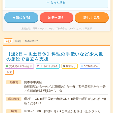
もっと見る
気になる!
応募へ進む
詳しく見る
派遣会社
日研トータルソーシング株式会社 メディカルケア事業部
未読
掲載日
2026/07/28
【週2日～＆土日休】料理の手伝いなど少人数
の施設で自立を支援
交通費別途支給あり
土日祝日が休み
残業なし
WEB登録OK
派遣
熊本市中央区
勤務地
通町筋駅から---分／水道町駅から---分／西辛島町駅から---分
／呉服町(熊本県)駅から---分
週2日～OK ■曜日固定の相談OK！ ■希望の曜日があればご相
曜日頻度
談ください！
9:00～18:00（休憩60分）■ご希望があれば下記シフトも
時間