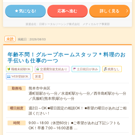
気になる!
応募へ進む
詳しく見る
派遣会社
日研トータルソーシング株式会社 メディカルケア事業部
未読
掲載日
2026/08/03
年齢不問！グループホームスタッフ＊料理のお
手伝いも仕事の一つ
職種未経験OK
交通費別途支給あり
土日祝日が休み
残業なし
WEB登録OK
派遣
熊本市中央区
勤務地
通町筋駅から---分／水道町駅から---分／西辛島町駅から---分
／呉服町(熊本県)駅から---分
週2日～OK ■曜日固定の相談OK！ ■希望の曜日があればご相
曜日頻度
談ください！
9:00～18:00（休憩60分）■ご希望があれば下記シフトも
時間
OK！早番 7:00～16:00遅番 …