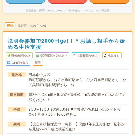
派遣会社
日研トータルソーシング株式会社 メディカルケア事業部
未読
掲載日
2026/07/28
説明会参加で2000円get！＊お話し相手から始
める生活支援
職種未経験OK
交通費別途支給あり
土日祝日が休み
残業なし
WEB登録OK
派遣
熊本市中央区
勤務地
通町筋駅から---分／水道町駅から---分／西辛島町駅から---分
／呉服町(熊本県)駅から---分
週2日～OK ■曜日固定の相談OK！ ■希望の曜日があればご相
曜日頻度
談ください！
9:00～18:00（休憩60分）■ご希望があれば下記シフトも
時間
OK！早番 7:00～16:00遅番 …
【現在も積極採用中！急募！】勤務1年以上が多数！応募か
期間
ら最短2～3日後に就業可能！