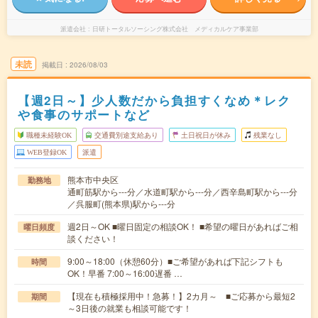
派遣会社
日研トータルソーシング株式会社 メディカルケア事業部
未読
掲載日
2026/08/03
【週2日～】少人数だから負担すくなめ＊レク
や食事のサポートなど
職種未経験OK
交通費別途支給あり
土日祝日が休み
残業なし
WEB登録OK
派遣
熊本市中央区
勤務地
通町筋駅から---分／水道町駅から---分／西辛島町駅から---分
／呉服町(熊本県)駅から---分
週2日～OK ■曜日固定の相談OK！ ■希望の曜日があればご相
曜日頻度
談ください！
9:00～18:00（休憩60分）■ご希望があれば下記シフトも
時間
OK！早番 7:00～16:00遅番 …
【現在も積極採用中！急募！】2カ月～ ■ご応募から最短2
期間
～3日後の就業も相談可能です！