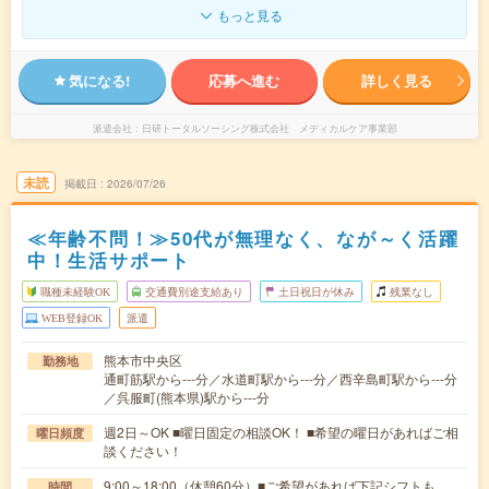
もっと見る
気になる!
応募へ進む
詳しく見る
派遣会社
日研トータルソーシング株式会社 メディカルケア事業部
未読
掲載日
2026/07/26
≪年齢不問！≫50代が無理なく、なが～く活躍
中！生活サポート
職種未経験OK
交通費別途支給あり
土日祝日が休み
残業なし
WEB登録OK
派遣
熊本市中央区
勤務地
通町筋駅から---分／水道町駅から---分／西辛島町駅から---分
／呉服町(熊本県)駅から---分
週2日～OK ■曜日固定の相談OK！ ■希望の曜日があればご相
曜日頻度
談ください！
9:00～18:00（休憩60分）■ご希望があれば下記シフトも
時間