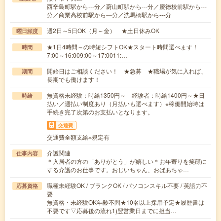
西辛島町駅から---分／蔚山町駅から---分／慶徳校前駅から---
分／商業高校前駅から---分／洗馬橋駅から---分
週2日～5日OK（月～金） ★土日休みOK
曜日頻度
★1日4時間～の時短シフトOK★スタート時間選べます！
時間
7:00～16:009:00～17:0011:…
開始日はご相談ください！ ★急募 ★職場が気に入れば、
期間
長期でも働けます！
無資格未経験：時給1350円～ 経験者：時給1400円～★日
時給
払い／週払い制度あり（月払いも選べます）※稼働開始時は
手続き完了次第のお支払いとなります。
交通費
交通費全額支給※規定有
介護関連
仕事内容
＊入居者の方の「ありがとう」が嬉しい＊お年寄りを笑顔に
する介護のお仕事です。おじいちゃん、おばあちゃ…
職種未経験OK / ブランクOK / パソコンスキル不要 / 英語力不
応募資格
要
無資格・未経験OK年齢不問★10名以上採用予定★履歴書は
不要です▽応募後の流れ1)翌営業日までに担当…