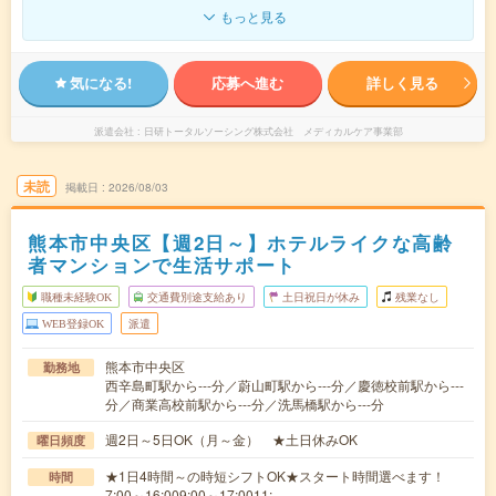
もっと見る
気になる!
応募へ進む
詳しく見る
派遣会社
日研トータルソーシング株式会社 メディカルケア事業部
未読
掲載日
2026/08/03
熊本市中央区【週2日～】ホテルライクな高齢
者マンションで生活サポート
職種未経験OK
交通費別途支給あり
土日祝日が休み
残業なし
WEB登録OK
派遣
熊本市中央区
勤務地
西辛島町駅から---分／蔚山町駅から---分／慶徳校前駅から---
分／商業高校前駅から---分／洗馬橋駅から---分
週2日～5日OK（月～金） ★土日休みOK
曜日頻度
★1日4時間～の時短シフトOK★スタート時間選べます！
時間
7:00～16:009:00～17:0011:…