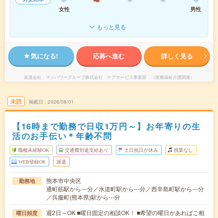
女性
男性
もっと見る
気になる!
応募へ進む
詳しく見る
派遣会社
マンパワーグループ株式会社 ケアサービス事業部 （医療福祉介護関連）
未読
掲載日
2026/08/01
【16時まで勤務で日収1万円～】お年寄りの生
活のお手伝い＊年齢不問
職種未経験OK
交通費別途支給あり
土日祝日が休み
残業なし
WEB登録OK
派遣
熊本市中央区
勤務地
通町筋駅から---分／水道町駅から---分／西辛島町駅から---分
／呉服町(熊本県)駅から---分
週2日～OK ■曜日固定の相談OK！ ■希望の曜日があればご相
曜日頻度