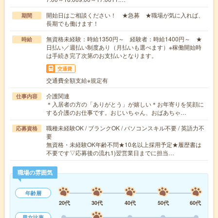
開始日はご相談ください！ ★急募 ★職場が気に入れば、
期間
長期でも働けます！
無資格未経験：時給1350円～ 経験者：時給1400円～ ★
時給
日払い／週払い制度あり（月払いも選べます）※稼働開始時
は手続き完了次第のお支払いとなります。
交通費
交通費全額支給※規定有
介護関連
仕事内容
＊入居者の方の「ありがとう」が嬉しい＊お年寄りを笑顔に
する介護のお仕事です。おじいちゃん、おばあちゃ…
職種未経験OK / ブランクOK / パソコンスキル不要 / 英語力不
応募資格
要
無資格・未経験OK年齢不問★10名以上採用予定★履歴書は
不要です▽応募後の流れ1)翌営業日までに担当…
職場の雰囲気
年齢層
20代
30代
40代
50代
60代
男女比率