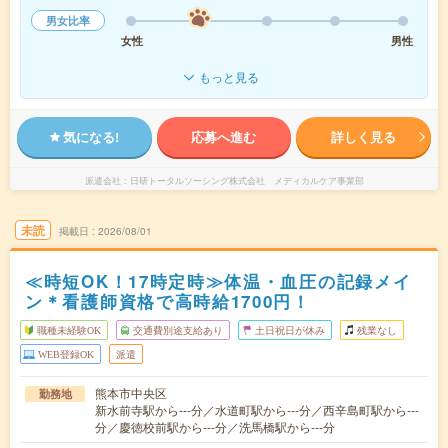
男女比率
女性
男性
もっと見る
気になる!
応募へ進む
詳しく見る
派遣会社
日研トータルソーシング株式会社 メディカルケア事業部
未読
掲載日
2026/08/01
≪時短OK！17時定時≫体温・血圧の記録メイ
ン＊看護師資格で高時給1700円！
職種未経験OK
交通費別途支給あり
土日祝日が休み
残業なし
WEB登録OK
派遣
熊本市中央区
勤務地
新水前寺駅から---分／水道町駅から---分／西辛島町駅から---
分／慶徳校前駅から---分／洗馬橋駅から---分