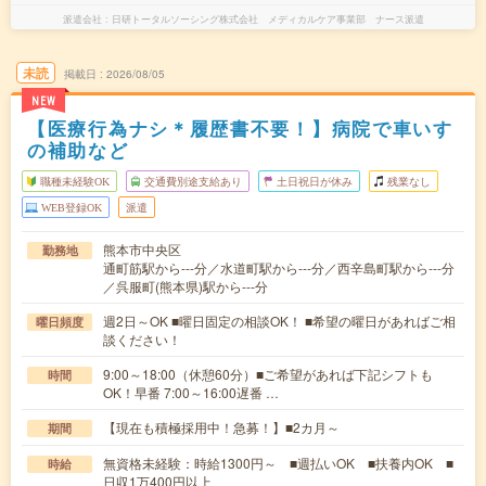
派遣会社
日研トータルソーシング株式会社 メディカルケア事業部 ナース派遣
未読
掲載日
2026/08/05
NEW
【医療行為ナシ＊履歴書不要！】病院で車いす
の補助など
職種未経験OK
交通費別途支給あり
土日祝日が休み
残業なし
WEB登録OK
派遣
熊本市中央区
勤務地
通町筋駅から---分／水道町駅から---分／西辛島町駅から---分
／呉服町(熊本県)駅から---分
週2日～OK ■曜日固定の相談OK！ ■希望の曜日があればご相
曜日頻度
談ください！
9:00～18:00（休憩60分）■ご希望があれば下記シフトも
時間
OK！早番 7:00～16:00遅番 …
【現在も積極採用中！急募！】■2カ月～
期間
無資格未経験：時給1300円～ ■週払いOK ■扶養内OK ■
時給
日収1万400円以上