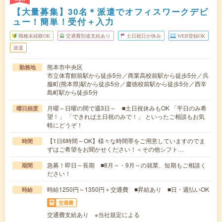
【大量募集】30名＊派遣でオフィスワークデビ
ュー！簡単！受付＋入力
職種未経験OK
交通費別途支給あり
土日祝日が休み
WEB登録OK
派遣
熊本市中央区
勤務地
市立体育館前駅から徒歩5分／商業高校前駅から徒歩5分／呉
服町(熊本県)駅から徒歩5分／慶徳校前駅から徒歩5分／西辛
島町駅から徒歩5分
月曜～日曜の間で週3日～ ■土日祝休みもOK 「平日のみ希
曜日頻度
望！」 「できれば土日祝のみで！」 といったご相談もお気
軽にどうぞ！
【1日6時間～OK】様々な時間帯をご用意していますのでま
時間
ずはご希望をお聞かせください！＜その他シフト…
急募！即日～長期 ■8月～・9月～の就業、短期もご相談く
期間
ださい！
時給1250円～1350円＋交通費 ■昇給あり ■日・週払いOK
時給
交通費
交通費支給あり ※当社規定による