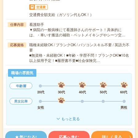
交通費
交通費全額支給（ガソリン代もOK！）
看護助手
仕事内容
▼病院の一般病棟にて看護師さんのサポート！具体的に
は、・車いす搬送の補助・ベットメイキングやシーツ交…
職種未経験OK / ブランクOK / パソコンスキル不要 / 英語力不
応募資格
要
■無資格・未経験OK！■年齢・学歴不問！ブランクOK!■10名
以上採用予定！■履歴書不要■社会保険完…
職場の雰囲気
年齢層
20代
30代
40代
50代
60代
男女比率
女性
男性
もっと見る
気になる!
応募へ進む
詳しく見る