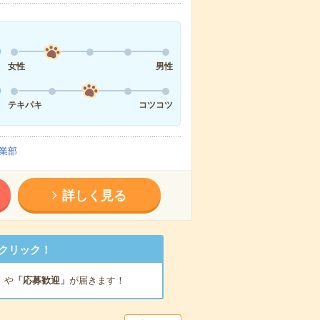
女性
男性
テキパキ
コツコツ
業部
詳しく見る
クリック！
」
や
「応募歓迎」
が届きます！