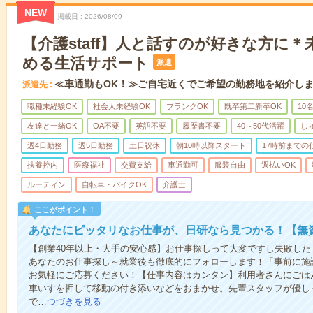
NEW
掲載日
2026/08/09
【介護staff】人と話すのが好きな方に
める生活サポート
派遣
≪車通勤もOK！≫ご自宅近くでご希望の勤務地を紹介し
派遣先
職種未経験OK
社会人未経験OK
ブランクOK
既卒第二新卒OK
10
友達と一緒OK
OA不要
英語不要
履歴書不要
40～50代活躍
し
週4日勤務
週5日勤務
土日祝休
朝10時以降スタート
17時前までの
扶養控内
医療福祉
交費支給
車通勤可
服装自由
週払いOK
ルーティン
自転車・バイクOK
介護士
ここがポイント！
あなたにピッタリなお仕事が、日研なら見つかる！【無
【創業40年以上・大手の安心感】お仕事探しって大変ですし失敗したく
あなたのお仕事探し～就業後も徹底的にフォローします！「事前に施
お気軽にご応募ください！【仕事内容はカンタン】利用者さんにごは
車いすを押して移動の付き添いなどをおまかせ。先輩スタッフが優し
で…
つづきを見る