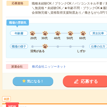
応募資格
職種未経験OK / ブランクOK / パソコンスキル不要 /
＼無資格＊未経験OK／★年齢不問・ブランクOK★履
会保険完備＼資格取得支援制度あり／働きながら0円
職場の雰囲気
年齢層
男女比率
20代
30代
40代
50代
60代
職場の様子
仕事の仕方
活気がある
しずか
株式会社ニッソーネット
派遣会社
応募する
気になる！
未読
NEW