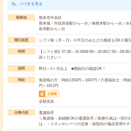
払…
つづきを見る
勤務地
熊本市中央区
熊本城・市役所前駅から---分／南熊本駅から---分／水
前寺駅から---分
曜日頻度
シフト制（月～日）※平日のみなどの相談もOK※週3
時間
【シフト例】07:00～16:0009:00～18:0017:00
談ください！
期間
即日～2ヶ月以上 ■開始日の相談OK！
時給
無資格の方：時給1350円～1687円 / 介護福祉士：時給1
円～1812円
交通費
全額支給
仕事内容
看護助手
＼無資格・未経験OKの看護助手／医療行為は一切行
は…・リネンやシーツの交換・病院内の備品管理やチ