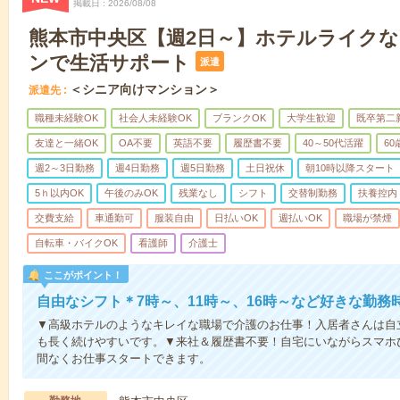
掲載日
2026/08/08
熊本市中央区【週2日～】ホテルライク
ンで生活サポート
派遣
＜シニア向けマンション＞
派遣先
職種未経験OK
社会人未経験OK
ブランクOK
大学生歓迎
既卒第二
友達と一緒OK
OA不要
英語不要
履歴書不要
40～50代活躍
6
週2～3日勤務
週4日勤務
週5日勤務
土日祝休
朝10時以降スタート
5ｈ以内OK
午後のみOK
残業なし
シフト
交替制勤務
扶養控内
交費支給
車通勤可
服装自由
日払いOK
週払いOK
職場が禁煙
自転車・バイクOK
看護師
介護士
ここがポイント！
自由なシフト＊7時～、11時～、16時～など好きな勤務
▼高級ホテルのようなキレイな職場で介護のお仕事！入居者さんは自
も長く続けやすいです。▼来社＆履歴書不要！自宅にいながらスマホ
間なくお仕事スタートできます。