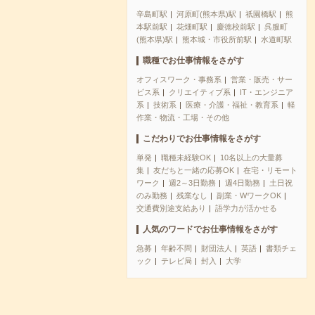
辛島町駅
河原町(熊本県)駅
祇園橋駅
熊
本駅前駅
花畑町駅
慶徳校前駅
呉服町
(熊本県)駅
熊本城・市役所前駅
水道町駅
職種でお仕事情報をさがす
オフィスワーク・事務系
営業・販売・サー
ビス系
クリエイティブ系
IT・エンジニア
系
技術系
医療・介護・福祉・教育系
軽
作業・物流・工場・その他
こだわりでお仕事情報をさがす
単発
職種未経験OK
10名以上の大量募
集
友だちと一緒の応募OK
在宅・リモート
ワーク
週2～3日勤務
週4日勤務
土日祝
のみ勤務
残業なし
副業・WワークOK
交通費別途支給あり
語学力が活かせる
人気のワードでお仕事情報をさがす
急募
年齢不問
財団法人
英語
書類チェ
ック
テレビ局
封入
大学