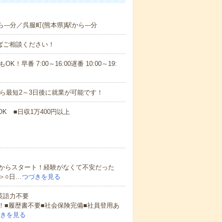
--分／呉服町(熊本県)駅から---分
ればご相談ください！
！早番 7:00～16:00遅番 10:00～19:
から最短2～3日後に就業が可能です！
K ■日収1万400円以上
からスタート！経験がなくて不安だった
＞○日…
つづきを見る
 英語力不要
！■履歴書不要■社会保険完備■社員登用あ
きを見る