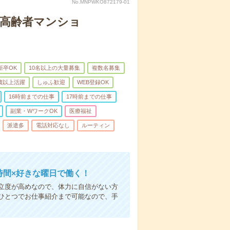
No.MNPWKO872179-01
な高齢者マンショ
新卒OK
10名以上の大量募集
複数名募集
0歳以上活躍
しゅふ歓迎
WEB登録OK
16時前までの仕事
17時前までの仕事
副業・WワークOK
医療福祉
派遣多
電話対応なし
ルーティン
時間×好きな曜日で働く！
立度が高めなので、体力に自信がない方
ひとつでお仕事紹介まで可能なので、手