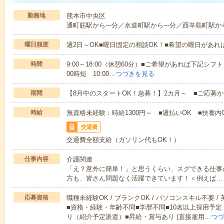
勤務地
熊本市中央区
通町筋駅から---分／水道町駅から---分／西辛島町駅から-
曜日頻度
週2日～OK■曜日固定の相談OK！■希望の曜日があ
時間
9:00～18:00（休憩60分）■ご希望があれば下記シフトもOK
00時短 10:00…
つづきを見る
期間
【8月中のスタートOK！急募！】2カ月～ ■ご応募
時給
無資格未経験：時給1300円～ ■週払いOK ■扶養内O
交通費
交通費全額支給（ガソリン代もOK！）
仕事内容
介護関連
「え？意外に簡単！」と思うくらい、スグできる仕事
方も、皆さん問題なく活躍できています！＜例えば…
応募資格
職種未経験OK / ブランクOK / パソコンスキル不要 /
■資格・経験・年齢不問■学歴不問■10名以上採用予定
り（紹介予定派遣）■昇給・賞与あり (直接雇用…
つづ