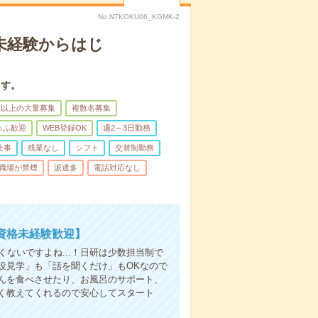
No.NTKOKU06_KGMK-2
＊未経験からはじ
ます。
名以上の大量募集
複数名募集
ゅふ歓迎
WEB登録OK
週2～3日勤務
仕事
残業なし
シフト
交替制勤務
職場が禁煙
派遣多
電話対応なし
資格未経験歓迎】
ないですよね...！日研は少数担当制で
設見学」も「話を聞くだけ」もOKなので
んを食べさせたり、お風呂のサポート、
く教えてくれるので安心してスタート