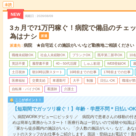
未読
NEW
掲載日
2026/08/09
3ヵ月で71万円稼ぐ！病院で備品のチェ
為はナシ
派遣
病院 ★自宅近くの施設がいいなど勤務地ご相談ください
派遣先
職種未経験OK
社会人未経験OK
ブランクOK
既卒第二新卒OK
10
英語不要
履歴書不要
40～50代活躍
しゅふ歓迎
WEB登録OK
週
土日祝休
朝10時以降スタート
16時前までの仕事
17時前までの仕事
医療福祉
交費支給
車通勤可
大手
制服
日払いOK
職場が禁
自転車・バイクOK
看護師
介護士
ここがポイント！
【短期間でガッツリ稼ぐ！】年齢・学歴不問＊日払いOK
＼ 病院WORKデビューにピッタリ ／ 病院内で患者さんの移動の
めは簡単な業務からスタート！医療行為は一切ないので経験や知識は
「家から徒歩圏内の施設がいい」「少人数の施設がいい」など、あな
ットのスタッフがお仕事をご紹介します。面談・登録はお電話で！面