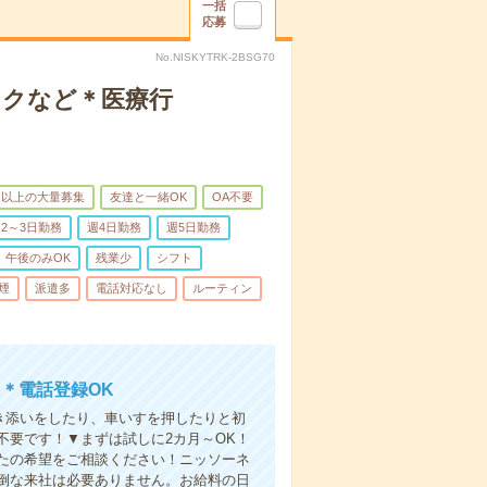
一括
応募
No.NISKYTRK-2BSG70
ックなど＊医療行
名以上の大量募集
友達と一緒OK
OA不要
2～3日勤務
週4日勤務
週5日勤務
午後のみOK
残業少
シフト
煙
派遣多
電話対応なし
ルーティン
＊電話登録OK
付き添いをしたり、車いすを押したりと初
不要です！▼まずは試しに2カ月～OK！
たの希望をご相談ください！ニッソーネ
倒な来社は必要ありません。お給料の日