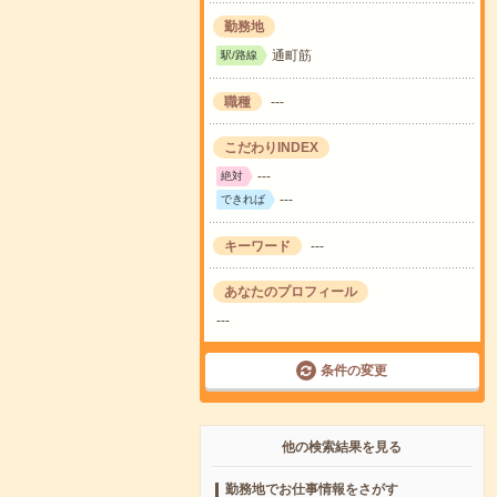
勤務地
通町筋
駅/路線
職種
---
こだわりINDEX
---
絶対
---
できれば
キーワード
---
あなたのプロフィール
---
条件の変更
他の検索結果を見る
勤務地でお仕事情報をさがす