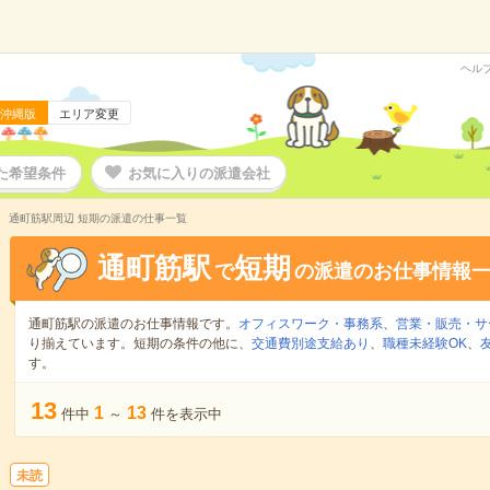
ヘル
沖縄版
エリア変更
た希望条件
お気に入りの派遣会社
通町筋駅周辺 短期の派遣の仕事一覧
通町筋駅
短期
で
の派遣のお仕事情報
通町筋駅の派遣のお仕事情報です。
オフィスワーク・事務系
、
営業・販売・サ
り揃えています。短期の条件の他に、
交通費別途支給あり
、
職種未経験OK
、
す。
13
1
13
件中
～
件を表示中
未読