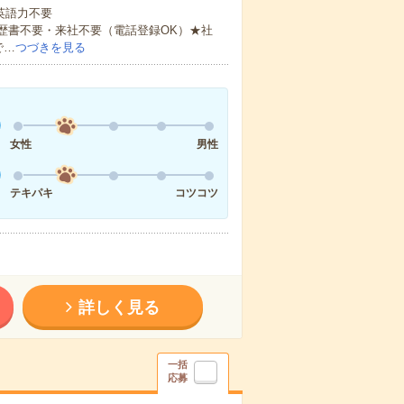
 英語力不要
歴書不要・来社不要（電話登録OK）★社
で…
つづきを見る
女性
男性
テキパキ
コツコツ
詳しく見る
一括
応募