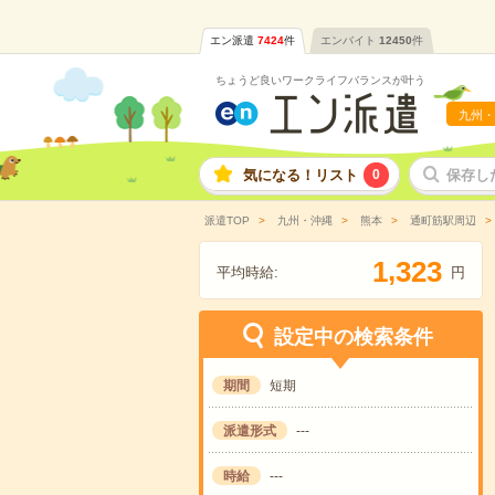
エン派遣
7424
件
エンバイト
12450
件
ちょうど良いワークライフバランスが叶う
九州・
気になる！リスト
0
保存し
派遣TOP
九州・沖縄
熊本
通町筋駅周辺
,
1
3
2
3
平均時給:
円
設定中の検索条件
期間
短期
派遣形式
---
時給
---