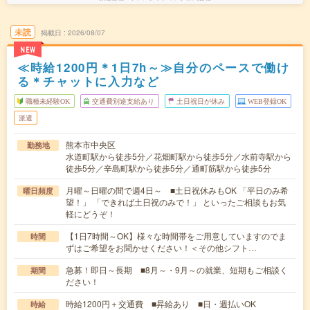
未読
掲載日
2026/08/07
NEW
≪時給1200円＊1日7h～≫自分のペースで働け
る＊チャットに入力など
職種未経験OK
交通費別途支給あり
土日祝日が休み
WEB登録OK
派遣
熊本市中央区
勤務地
水道町駅から徒歩5分／花畑町駅から徒歩5分／水前寺駅から
徒歩5分／辛島町駅から徒歩5分／通町筋駅から徒歩5分
月曜～日曜の間で週4日～ ■土日祝休みもOK 「平日のみ希
曜日頻度
望！」 「できれば土日祝のみで！」 といったご相談もお気
軽にどうぞ！
【1日7時間～OK】様々な時間帯をご用意していますのでま
時間
ずはご希望をお聞かせください！＜その他シフト…
急募！即日～長期 ■8月～・9月～の就業、短期もご相談く
期間
ださい！
時給1200円＋交通費 ■昇給あり ■日・週払いOK
時給