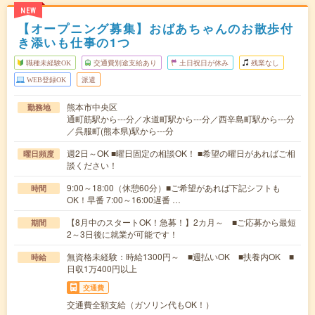
NEW
【オープニング募集】おばあちゃんのお散歩付
き添いも仕事の1つ
職種未経験OK
交通費別途支給あり
土日祝日が休み
残業なし
WEB登録OK
派遣
熊本市中央区
勤務地
通町筋駅から---分／水道町駅から---分／西辛島町駅から---分
／呉服町(熊本県)駅から---分
週2日～OK ■曜日固定の相談OK！ ■希望の曜日があればご相
曜日頻度
談ください！
9:00～18:00（休憩60分）■ご希望があれば下記シフトも
時間
OK！早番 7:00～16:00遅番 …
【8月中のスタートOK！急募！】2カ月～ ■ご応募から最短
期間
2～3日後に就業が可能です！
無資格未経験：時給1300円～ ■週払いOK ■扶養内OK ■
時給
日収1万400円以上
交通費
交通費全額支給（ガソリン代もOK！）