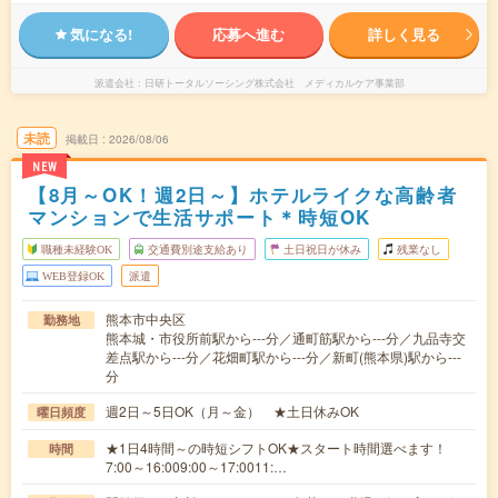
気になる!
応募へ進む
詳しく見る
派遣会社
日研トータルソーシング株式会社 メディカルケア事業部
未読
掲載日
2026/08/06
NEW
【8月～OK！週2日～】ホテルライクな高齢者
マンションで生活サポート＊時短OK
職種未経験OK
交通費別途支給あり
土日祝日が休み
残業なし
WEB登録OK
派遣
熊本市中央区
勤務地
熊本城・市役所前駅から---分／通町筋駅から---分／九品寺交
差点駅から---分／花畑町駅から---分／新町(熊本県)駅から---
分
週2日～5日OK（月～金） ★土日休みOK
曜日頻度
★1日4時間～の時短シフトOK★スタート時間選べます！
時間
7:00～16:009:00～17:0011:…