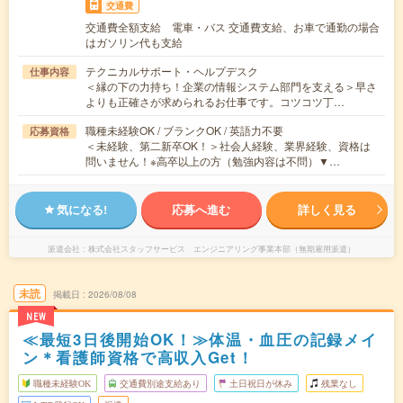
交通費
交通費全額支給 電車・バス 交通費支給、お車で通勤の場合
はガソリン代も支給
テクニカルサポート・ヘルプデスク
仕事内容
＜縁の下の力持ち！企業の情報システム部門を支える＞早さ
よりも正確さが求められるお仕事です。コツコツ丁…
職種未経験OK / ブランクOK / 英語力不要
応募資格
＜未経験、第二新卒OK！＞社会人経験、業界経験、資格は
問いません！※高卒以上の方（勉強内容は不問）▼…
気になる!
応募へ進む
詳しく見る
派遣会社
株式会社スタッフサービス エンジニアリング事業本部（無期雇用派遣）
未読
掲載日
2026/08/08
NEW
≪最短3日後開始OK！≫体温・血圧の記録メイ
ン＊看護師資格で高収入Get！
職種未経験OK
交通費別途支給あり
土日祝日が休み
残業なし