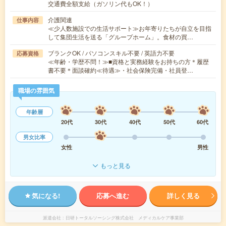
交通費全額支給（ガソリン代もOK！）
介護関連
仕事内容
≪少人数施設での生活サポート≫お年寄りたちが自立を目指
して集団生活を送る「グループホーム」。食材の買…
ブランクOK / パソコンスキル不要 / 英語力不要
応募資格
≪年齢・学歴不問！≫■資格と実務経験をお持ちの方＊履歴
書不要＊面談確約≪待遇≫・社会保険完備・社員登…
職場の雰囲気
年齢層
20代
30代
40代
50代
60代
男女比率
女性
男性
もっと見る
気になる!
応募へ進む
詳しく見る
派遣会社
日研トータルソーシング株式会社 メディカルケア事業部