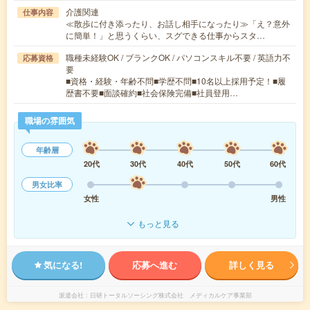
介護関連
仕事内容
≪散歩に付き添ったり、お話し相手になったり≫「え？意外
に簡単！」と思うくらい、スグできる仕事からスタ…
職種未経験OK / ブランクOK / パソコンスキル不要 / 英語力不
応募資格
要
■資格・経験・年齢不問■学歴不問■10名以上採用予定！■履
歴書不要■面談確約■社会保険完備■社員登用…
職場の雰囲気
年齢層
20代
30代
40代
50代
60代
男女比率
女性
男性
もっと見る
気になる!
応募へ進む
詳しく見る
派遣会社
日研トータルソーシング株式会社 メディカルケア事業部