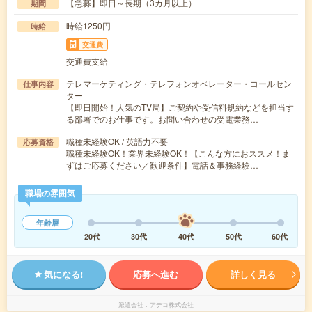
【急募】即日～長期（3カ月以上）
期間
時給1250円
時給
交通費
交通費支給
テレマーケティング・テレフォンオペレーター・コールセン
仕事内容
ター
【即日開始！人気のTV局】ご契約や受信料規約などを担当す
る部署でのお仕事です。お問い合わせの受電業務…
職種未経験OK / 英語力不要
応募資格
職種未経験OK！業界未経験OK！【こんな方におススメ！ま
ずはご応募ください／歓迎条件】電話＆事務経験…
職場の雰囲気
年齢層
20代
30代
40代
50代
60代
気になる!
応募へ進む
詳しく見る
派遣会社
アデコ株式会社