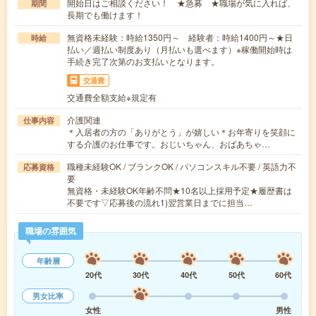
開始日はご相談ください！ ★急募 ★職場が気に入れば、
期間
長期でも働けます！
無資格未経験：時給1350円～ 経験者：時給1400円～★日
時給
払い／週払い制度あり（月払いも選べます）※稼働開始時は
手続き完了次第のお支払いとなります。
交通費
交通費全額支給※規定有
介護関連
仕事内容
＊入居者の方の「ありがとう」が嬉しい＊お年寄りを笑顔に
する介護のお仕事です。おじいちゃん、おばあちゃ…
職種未経験OK / ブランクOK / パソコンスキル不要 / 英語力不
応募資格
要
無資格・未経験OK年齢不問★10名以上採用予定★履歴書は
不要です▽応募後の流れ1)翌営業日までに担当…
職場の雰囲気
年齢層
20代
30代
40代
50代
60代
男女比率
女性
男性