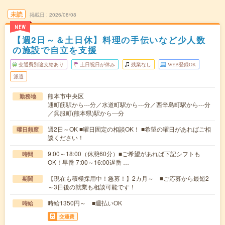
未読
掲載日
2026/08/08
NEW
【週2日～＆土日休】料理の手伝いなど少人数
の施設で自立を支援
交通費別途支給あり
土日祝日が休み
残業なし
WEB登録OK
派遣
熊本市中央区
勤務地
通町筋駅から---分／水道町駅から---分／西辛島町駅から---分
／呉服町(熊本県)駅から---分
週2日～OK ■曜日固定の相談OK！ ■希望の曜日があればご相
曜日頻度
談ください！
9:00～18:00（休憩60分）■ご希望があれば下記シフトも
時間
OK！早番 7:00～16:00遅番 …
【現在も積極採用中！急募！】2カ月～ ■ご応募から最短2
期間
～3日後の就業も相談可能です！
時給1350円～ ■週払いOK
時給
交通費