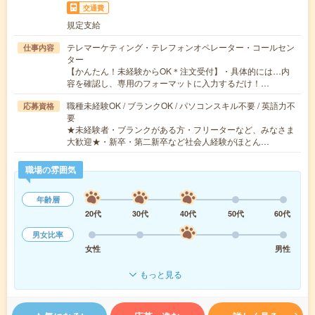
交通費
規定支給
テレマーケティング・テレフォンオペレーター・コールセン
仕事内容
ター
【かんたん！未経験からOK＊注文受付】・具体的には…内
容を確認し、専用のフォーマットに入力するだけ！…
職種未経験OK / ブランクOK / パソコンスキル不要 / 英語力不
応募資格
要
★未経験者・ブランクがある方・フリーターなど、みなさま
大歓迎★・新卒・第二新卒など社会人経験がほとん…
職場の雰囲気
年齢層
20代
30代
40代
50代
60代
男女比率
女性
男性
もっと見る