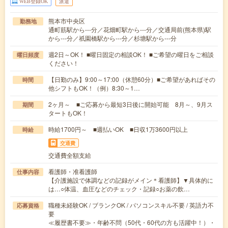
WEB登録OK
派遣
熊本市中央区
勤務地
通町筋駅から---分／花畑町駅から---分／交通局前(熊本県)駅
から---分／祇園橋駅から---分／杉塘駅から---分
週2日～OK！ ■曜日固定の相談OK！ ■ご希望の曜日をご相談
曜日頻度
ください！
【日勤のみ】9:00～17:00（休憩60分）■ご希望があればその
時間
他シフトもOK！（例）8:30～1…
2ヶ月～ ■ご応募から最短3日後に開始可能 8月～、9月ス
期間
タートもOK！
時給1700円～ ■週払いOK ■日収1万3600円以上
時給
交通費
交通費全額支給
看護師・准看護師
仕事内容
【介護施設で体調などの記録がメイン＊看護師】▼具体的に
は…○体温、血圧などのチェック・記録○お薬の飲…
職種未経験OK / ブランクOK / パソコンスキル不要 / 英語力不
応募資格
要
≪履歴書不要≫・年齢不問（50代・60代の方も活躍中！）・