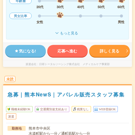
年齢層
20代
30代
40代
50代
60代
男女比率
女性
男性
もっと見る
気になる!
応募へ進む
詳しく見る
派遣会社
日研トータルソーシング株式会社 メディカルケア事業部
未読
急募｜熊本NewS｜アパレル販売スタッフ募集
職種未経験OK
交通費別途支給あり
残業なし
WEB登録OK
派遣
熊本市中央区
勤務地
水道町駅から---分／通町筋駅から---分