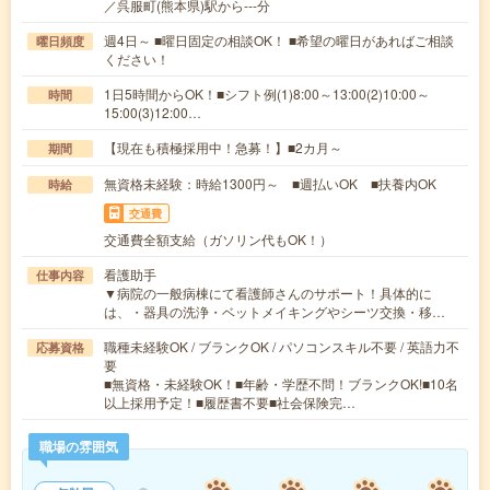
／呉服町(熊本県)駅から---分
週4日～ ■曜日固定の相談OK！ ■希望の曜日があればご相談
曜日頻度
ください！
1日5時間からOK！■シフト例(1)8:00～13:00(2)10:00～
時間
15:00(3)12:00…
【現在も積極採用中！急募！】■2カ月～
期間
無資格未経験：時給1300円～ ■週払いOK ■扶養内OK
時給
交通費
交通費全額支給（ガソリン代もOK！）
看護助手
仕事内容
▼病院の一般病棟にて看護師さんのサポート！具体的に
は、・器具の洗浄・ベットメイキングやシーツ交換・移…
職種未経験OK / ブランクOK / パソコンスキル不要 / 英語力不
応募資格
要
■無資格・未経験OK！■年齢・学歴不問！ブランクOK!■10名
以上採用予定！■履歴書不要■社会保険完…
職場の雰囲気