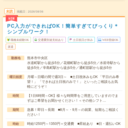
未読
掲載日
2026/08/06
NEW
PC入力ができればOK！簡単すぎてびっくり＊
シンプルワーク！
職種未経験OK
交通費別途支給あり
土日祝日が休み
WEB登録OK
派遣
熊本市中央区
勤務地
水道町駅から徒歩5分／花畑町駅から徒歩5分／水前寺駅から
徒歩5分／辛島町駅から徒歩5分／通町筋駅から徒歩5分
月曜～日曜の間で週3日～ ■土日祝休みもOK 「平日のみ希
曜日頻度
望！」 「できれば土日祝のみで！」 といったご相談もお気
軽にどうぞ！
【1日6時間～OK】様々な時間帯をご用意していますのでま
時間
ずはご希望をお聞かせください！＜その他シフト…
急募！即日～長期 ■8月～・9月～の就業、短期もご相談く
期間
ださい！
時給1250円～1350円＋交通費 ■昇給あり ■日・週払いOK
時給