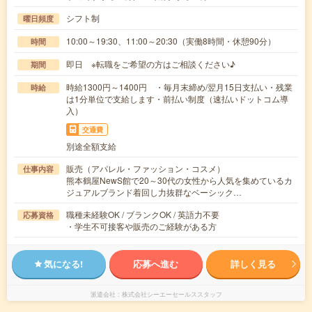
シフト制
曜日頻度
10:00～19:30、11:00～20:30（実働8時間・休憩90分）
時間
即日 ※転職をご希望の方はご相談ください♪
期間
時給1300円～1400円 ・毎月末締め/翌月15日支払い・残業
時給
は1分単位で支給します・前払い制度（速払いドットコム導
入）
交通費
別途全額支給
販売（アパレル・ファッション・コスメ）
仕事内容
熊本鶴屋NewS館で20～30代の女性から人気を集めているカ
ジュアルブランド着回し力抜群なベーシック…
職種未経験OK / ブランクOK / 英語力不要
応募資格
・学生不可接客や販売のご経験がある方
気になる!
応募へ進む
詳しく見る
派遣会社
株式会社シーエーセールススタッフ