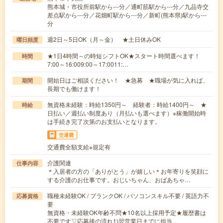
熊本城・市役所前駅から---分／通町筋駅から---分／九品寺交
差点駅から---分／花畑町駅から---分／新町(熊本県)駅から---
分
週2日～5日OK（月～金） ★土日休みOK
曜日頻度
★1日4時間～の時短シフトOK★スタート時間選べます！
時間
7:00～16:009:00～17:0011:…
開始日はご相談ください！ ★急募 ★職場が気に入れば、
期間
長期でも働けます！
無資格未経験：時給1350円～ 経験者：時給1400円～ ★
時給
日払い／週払い制度あり（月払いも選べます）※稼働開始時
は手続き完了次第のお支払いとなります。
交通費
交通費全額支給※規定有
介護関連
仕事内容
＊入居者の方の「ありがとう」が嬉しい＊お年寄りを笑顔に
する介護のお仕事です。おじいちゃん、おばあちゃ…
職種未経験OK / ブランクOK / パソコンスキル不要 / 英語力不
応募資格
要
無資格・未経験OK年齢不問★10名以上採用予定★履歴書は
不要です▽応募後の流れ1)翌営業日までに担当…