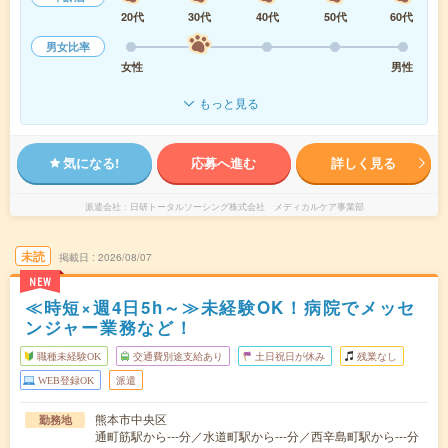
20代
30代
40代
50代
60代
男女比率
女性
男性
もっと見る
気になる!
応募へ進む
詳しく見る
派遣会社
日研トータルソーシング株式会社 メディカルケア事業部
未読
掲載日
2026/08/07
NEW
≪時短×週4日5h～≫未経験OK！病院でメッセ
ンジャー業務など！
職種未経験OK
交通費別途支給あり
土日祝日が休み
残業なし
WEB登録OK
派遣
熊本市中央区
勤務地
通町筋駅から---分／水道町駅から---分／西辛島町駅から---分