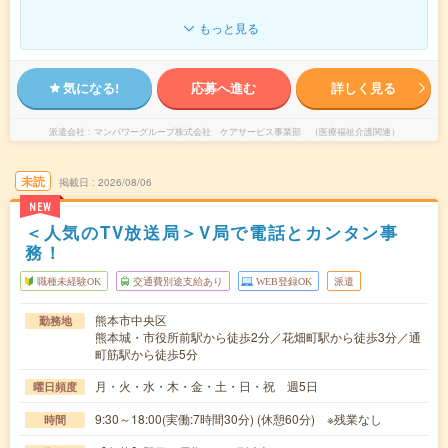
もっと見る
気になる!
応募へ進む
詳しく見る
派遣会社
マンパワーグループ株式会社 ケアサービス事業部 （医療福祉介護関連）
未読
掲載日
2026/08/06
NEW
＜人気のTV放送局＞V局で電話とカンタン事
務！
職種未経験OK
交通費別途支給あり
WEB登録OK
派遣
熊本市中央区
勤務地
熊本城・市役所前駅から徒歩2分／花畑町駅から徒歩3分／通
町筋駅から徒歩5分
月・火・水・木・金・土・日・祝 週5日
曜日頻度
9:30～18:00(実働:7時間30分) (休憩60分) ※残業なし
時間