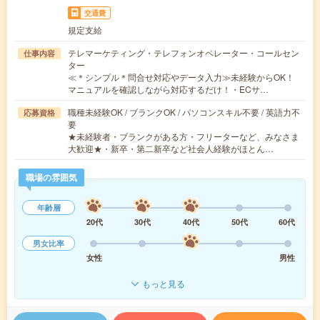
交通費
規定支給
テレマーケティング・テレフォンオペレーター・コールセン
仕事内容
ター
≪＊シンプル＊問合せ対応やデータ入力≫未経験からOK！
マニュアルを確認しながら対応するだけ！・ECサ…
職種未経験OK / ブランクOK / パソコンスキル不要 / 英語力不
応募資格
要
★未経験者・ブランクがある方・フリーターなど、みなさま
大歓迎★・新卒・第二新卒など社会人経験がほとん…
職場の雰囲気
年齢層
20代
30代
40代
50代
60代
男女比率
女性
男性
もっと見る