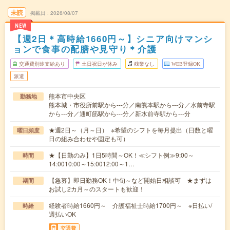
未読
掲載日
2026/08/07
NEW
【週2日＊高時給1660円～】シニア向けマンシ
ョンで食事の配膳や見守り＊介護
交通費別途支給あり
土日祝日が休み
残業なし
WEB登録OK
派遣
熊本市中央区
勤務地
熊本城・市役所前駅から---分／南熊本駅から---分／水前寺駅
から---分／通町筋駅から---分／新水前寺駅から---分
★週2日～（月～日） ※希望のシフトを毎月提出（日数と曜
曜日頻度
日の組み合わせや固定も可）
★【日勤のみ】1日5時間～OK！≪シフト例≫9:00～
時間
14:0010:00～15:0012:00～1…
【急募】即日勤務OK！中旬～など開始日相談可 ★まずは
期間
お試し2カ月～のスタートも歓迎！
経験者時給1660円～ 介護福祉士時給1700円～ ※日払い/
時給
週払いOK
交通費