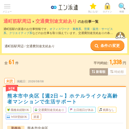
メニュー
気になる!
ログイン
検索
通町筋駅周辺
×
交通費別途支給あり
のお仕事一覧
通町筋駅の派遣のお仕事情報です。
オフィスワーク・事務系
、
営業・販売・サービス
系
、
クリエイティブ系
などのお仕事を取り揃えています。交通費別途支給ありの条件
の他に、
職種未経験OK
、
友だちと一緒の応募OK
、
週4日勤務
などのこだわり条件も取
り揃えています。
条件の変更
通町筋駅周辺 / 交通費別途支給あり
61
1,338
全
件
平均時給:
円
時給順
新着順
未読
掲載日
2026/08/08
NEW
熊本市中央区【週2日～】ホテルライクな高齢
者マンションで生活サポート
職種未経験OK
交通費別途支給あり
土日祝日が休み
残業なし
WEB登録OK
派遣
熊本市中央区
勤務地