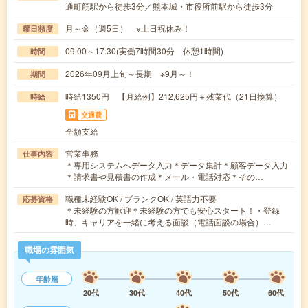
通町筋駅から徒歩3分／熊本城・市役所前駅から徒歩3分
月～金（週5日） ※土日祝休み！
曜日頻度
09:00～17:30(実働7時間30分 休憩1時間)
時間
2026年09月上旬～長期 ※9月～！
期間
時給1350円 【月給例】212,625円＋残業代（21日換算）
時給
交通費
全額支給
営業事務
仕事内容
＊専用システムへデータ入力＊データ集計＊顧客データ入力
＊請求書や見積書の作成＊メール・電話対応＊その…
職種未経験OK / ブランクOK / 英語力不要
応募資格
＊未経験の方歓迎＊未経験の方でも安心スタート！・登録
時、キャリアを一緒に考える面談（電話面談の場合）…
職場の雰囲気
年齢層
20代
30代
40代
50代
60代