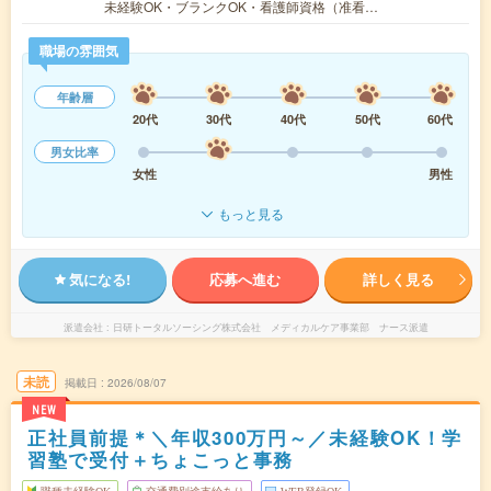
未経験OK・ブランクOK・看護師資格（准看…
職場の雰囲気
年齢層
20代
30代
40代
50代
60代
男女比率
女性
男性
もっと見る
気になる!
応募へ進む
詳しく見る
派遣会社
日研トータルソーシング株式会社 メディカルケア事業部 ナース派遣
未読
掲載日
2026/08/07
NEW
正社員前提＊＼年収300万円～／未経験OK！学
習塾で受付＋ちょこっと事務