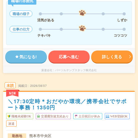
職場の雰囲気
職場の様子
活気がある
しずか
仕事の仕方
テキパキ
コツコツ
気になる!
応募へ進む
詳しく見る
派遣会社
パーソルテンプスタッフ株式会社
未読
掲載日
2026/08/07
NEW
＼17:30定時＊おだやか環境／携帯会社でサポ
ート事務！1350円
職種未経験OK
交通費別途支給あり
土日祝日が休み
WEB登録OK
派遣
熊本市中央区
勤務地