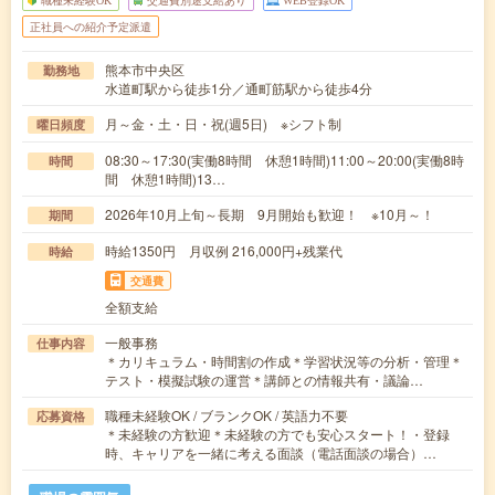
職種未経験OK
交通費別途支給あり
WEB登録OK
正社員への紹介予定派遣
熊本市中央区
勤務地
水道町駅から徒歩1分／通町筋駅から徒歩4分
月～金・土・日・祝(週5日) ※シフト制
曜日頻度
08:30～17:30(実働8時間 休憩1時間)11:00～20:00(実働8時
時間
間 休憩1時間)13…
2026年10月上旬～長期 9月開始も歓迎！ ※10月～！
期間
時給1350円 月収例 216,000円+残業代
時給
交通費
全額支給
一般事務
仕事内容
＊カリキュラム・時間割の作成＊学習状況等の分析・管理＊
テスト・模擬試験の運営＊講師との情報共有・議論…
職種未経験OK / ブランクOK / 英語力不要
応募資格
＊未経験の方歓迎＊未経験の方でも安心スタート！・登録
時、キャリアを一緒に考える面談（電話面談の場合）…