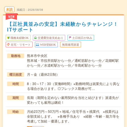
未読
掲載日
2026/08/08
NEW
【正社員並みの安定】未経験からチャレンジ！
ITサポート
職種未経験OK
交通費別途支給あり
土日祝日が休み
在宅・リモート
WEB登録OK
無期雇用派遣
熊本市中央区
勤務地
熊本城・市役所前駅から---分／通町筋駅から---分／花畑町駅
から---分／水道町駅から---分／辛島町駅から---分
月～金（週休2日制）
曜日頻度
8：30～17：30（実働8時間）※勤務時間は就業先により異な
時間
る場合があります。◎フレックス勤務が可…
長期（期間を定めない雇用契約を当社と結びます）派遣先が
期間
変わっても雇用は継続！
月給23万円～50万円＋地域／住宅手当＋残業代 ※残業代は
時給
全額支給します。 ※各種手当あり ※経験・年齢・能力等を
考慮して加給・優遇します。