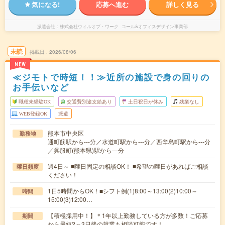
気になる!
応募へ進む
詳しく見る
派遣会社
株式会社ウィルオブ・ワーク コール&オフィスデザイン事業部
未読
掲載日
2026/08/06
NEW
≪ジモトで時短！！≫近所の施設で身の回りの
お手伝いなど
職種未経験OK
交通費別途支給あり
土日祝日が休み
残業なし
WEB登録OK
派遣
熊本市中央区
勤務地
通町筋駅から---分／水道町駅から---分／西辛島町駅から---分
／呉服町(熊本県)駅から---分
週4日～ ■曜日固定の相談OK！ ■希望の曜日があればご相談
曜日頻度
ください！
1日5時間からOK！■シフト例(1)8:00～13:00(2)10:00～
時間
15:00(3)12:00…
【積極採用中！】＊1年以上勤務している方が多数！ご応募
期間
から最短2～3日後の就業も相談可能です！