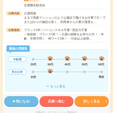
交通費全額支給
介護関連
仕事内容
まるで高級マンションのような施設で働けるお仕事です！で
きたばかりの施設が多く、利用者さんの要介護度も…
ブランクOK / パソコンスキル不要 / 英語力不要
応募資格
＜無資格・ブランクOK！＞介護の経験をお持ちの方！・年
齢、学歴不問！・WワークOK！・10名以上採用…
職場の雰囲気
年齢層
20代
30代
40代
50代
60代
男女比率
女性
男性
もっと見る
気になる!
応募へ進む
詳しく見る
派遣会社
ケアスタッフィング株式会社