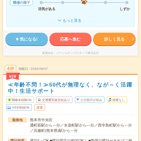
職場の様子
活気がある
しずか
もっと見る
気になる!
応募へ進む
詳しく見る
派遣会社
パーソルテンプスタッフ株式会社
未読
掲載日
2026/08/07
NEW
≪年齢不問！≫50代が無理なく、なが～く活躍
中！生活サポート
職種未経験OK
交通費別途支給あり
土日祝日が休み
残業なし
WEB登録OK
派遣
熊本市中央区
勤務地
通町筋駅から---分／水道町駅から---分／西辛島町駅から---分
／呉服町(熊本県)駅から---分
週2日～OK ■曜日固定の相談OK！ ■希望の曜日があればご相
曜日頻度