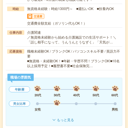
無資格未経験：時給1300円～ ■週払いOK ■扶養内OK
時給
交通費
交通費全額支給（ガソリン代もOK！）
介護関連
仕事内容
／無資格未経験から始める介護施設での生活サポート！＼
「話し相手になって、うんうんとうなずく」「天気が…
職種未経験OK / ブランクOK / パソコンスキル不要 / 英語力不
応募資格
要
■無資格・未経験OK！■年齢・学歴不問！ブランクOK!■10名
以上採用予定！■履歴書不要■社会保険完…
職場の雰囲気
年齢層
20代
30代
40代
50代
60代
男女比率
女性
男性
もっと見る