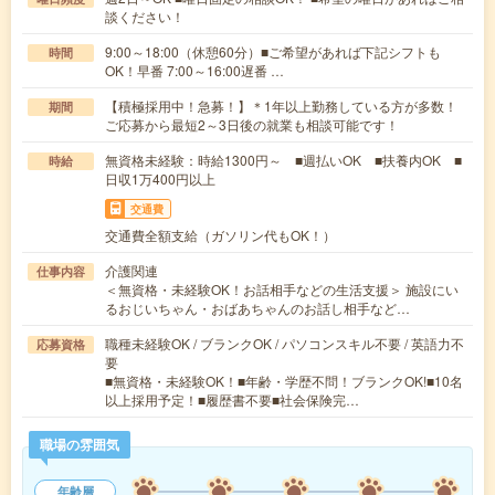
談ください！
9:00～18:00（休憩60分）■ご希望があれば下記シフトも
時間
OK！早番 7:00～16:00遅番 …
【積極採用中！急募！】＊1年以上勤務している方が多数！
期間
ご応募から最短2～3日後の就業も相談可能です！
無資格未経験：時給1300円～ ■週払いOK ■扶養内OK ■
時給
日収1万400円以上
交通費
交通費全額支給（ガソリン代もOK！）
介護関連
仕事内容
＜無資格・未経験OK！お話相手などの生活支援＞ 施設にい
るおじいちゃん・おばあちゃんのお話し相手など…
職種未経験OK / ブランクOK / パソコンスキル不要 / 英語力不
応募資格
要
■無資格・未経験OK！■年齢・学歴不問！ブランクOK!■10名
以上採用予定！■履歴書不要■社会保険完…
職場の雰囲気
年齢層