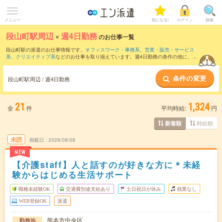
メニュー
気になる!
ログイン
検索
段山町駅周辺
×
週4日勤務
のお仕事一覧
段山町駅の派遣のお仕事情報です。
オフィスワーク・事務系
、
営業・販売・サービス
系
、
クリエイティブ系
などのお仕事を取り揃えています。週4日勤務の条件の他に、
交
通費別途支給あり
、
職種未経験OK
、
友だちと一緒の応募OK
などのこだわり条件も取
り揃えています。
条件の変更
段山町駅周辺 / 週4日勤務
21
1,324
全
件
平均時給:
円
時給順
新着順
未読
掲載日
2026/08/08
NEW
【介護staff】人と話すのが好きな方に＊未経
験からはじめる生活サポート
職種未経験OK
交通費別途支給あり
土日祝日が休み
残業なし
WEB登録OK
派遣
熊本市中央区
勤務地