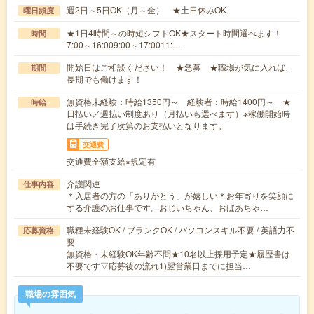
週2日～5日OK（月～金） ★土日休みOK
曜日頻度
★1日4時間～の時短シフトOK★スタート時間選べます！
時間
7:00～16:009:00～17:0011:…
開始日はご相談ください！ ★急募 ★職場が気に入れば、
期間
長期でも働けます！
無資格未経験：時給1350円～ 経験者：時給1400円～ ★
時給
日払い／週払い制度あり（月払いも選べます）※稼働開始時
は手続き完了次第のお支払いとなります。
交通費
交通費全額支給※規定有
介護関連
仕事内容
＊入居者の方の「ありがとう」が嬉しい＊お年寄りを笑顔に
する介護のお仕事です。おじいちゃん、おばあちゃ…
職種未経験OK / ブランクOK / パソコンスキル不要 / 英語力不
応募資格
要
無資格・未経験OK年齢不問★10名以上採用予定★履歴書は
不要です▽応募後の流れ1)翌営業日までに担当…
職場の雰囲気