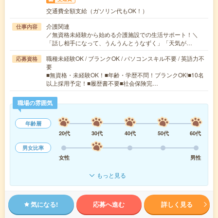
交通費全額支給（ガソリン代もOK！）
介護関連
仕事内容
／無資格未経験から始める介護施設での生活サポート！＼
「話し相手になって、うんうんとうなずく」「天気が…
職種未経験OK / ブランクOK / パソコンスキル不要 / 英語力不
応募資格
要
■無資格・未経験OK！■年齢・学歴不問！ブランクOK!■10名
以上採用予定！■履歴書不要■社会保険完…
職場の雰囲気
年齢層
20代
30代
40代
50代
60代
男女比率
女性
男性
もっと見る
気になる!
応募へ進む
詳しく見る