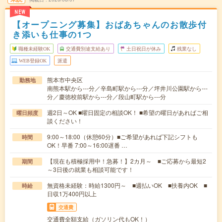
NEW
【オープニング募集】おばあちゃんのお散歩付
き添いも仕事の1つ
職種未経験OK
交通費別途支給あり
土日祝日が休み
残業なし
WEB登録OK
派遣
熊本市中央区
勤務地
南熊本駅から---分／辛島町駅から---分／坪井川公園駅から---
分／慶徳校前駅から---分／段山町駅から---分
週2日～OK ■曜日固定の相談OK！ ■希望の曜日があればご相
曜日頻度
談ください！
9:00～18:00（休憩60分）■ご希望があれば下記シフトも
時間
OK！早番 7:00～16:00遅番 …
【現在も積極採用中！急募！】2カ月～ ■ご応募から最短2
期間
～3日後の就業も相談可能です！
無資格未経験：時給1300円～ ■週払いOK ■扶養内OK ■
時給
日収1万400円以上
交通費
交通費全額支給（ガソリン代もOK！）