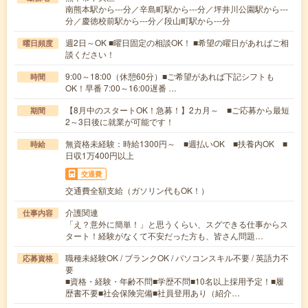
南熊本駅から---分／辛島町駅から---分／坪井川公園駅から---
分／慶徳校前駅から---分／段山町駅から---分
週2日～OK ■曜日固定の相談OK！ ■希望の曜日があればご相
曜日頻度
談ください！
9:00～18:00（休憩60分）■ご希望があれば下記シフトも
時間
OK！早番 7:00～16:00遅番 …
【8月中のスタートOK！急募！】2カ月～ ■ご応募から最短
期間
2～3日後に就業が可能です！
無資格未経験：時給1300円～ ■週払いOK ■扶養内OK ■
時給
日収1万400円以上
交通費
交通費全額支給（ガソリン代もOK！）
介護関連
仕事内容
「え？意外に簡単！」と思うくらい、スグできる仕事からス
タート！経験がなくて不安だった方も、皆さん問題…
職種未経験OK / ブランクOK / パソコンスキル不要 / 英語力不
応募資格
要
■資格・経験・年齢不問■学歴不問■10名以上採用予定！■履
歴書不要■社会保険完備■社員登用あり（紹介…