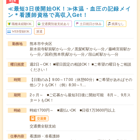
NEW
≪最短3日後開始OK！≫体温・血圧の記録メイ
ン＊看護師資格で高収入Get！
職種未経験OK
交通費別途支給あり
土日祝日が休み
残業なし
WEB登録OK
派遣
熊本市中央区
勤務地
新水前寺駅前駅から---分／黒髪町駅から---分／藤崎宮前駅か
ら---分／国府(熊本県)駅から---分／段山町駅から---分
週2日～OK！ ■曜日固定の相談OK！ ■ご希望の曜日をご相談
曜日頻度
ください！
【日勤のみ】9:00～17:00（休憩60分）■ご希望があればその
時間
他シフトもOK！（例）8:30～1…
2ヶ月～ ■ご応募から最短3日後に開始可能 8月～、9月ス
期間
タートもOK！
時給1700円～ ■週払いOK ■日収1万3600円以上
時給
交通費
交通費全額支給
看護師・准看護師
仕事内容