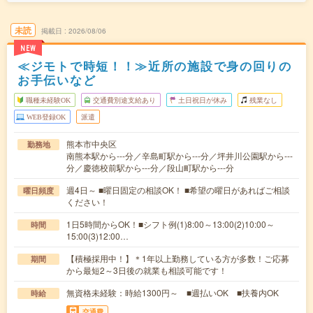
未読
掲載日
2026/08/06
NEW
≪ジモトで時短！！≫近所の施設で身の回りの
お手伝いなど
職種未経験OK
交通費別途支給あり
土日祝日が休み
残業なし
WEB登録OK
派遣
熊本市中央区
勤務地
南熊本駅から---分／辛島町駅から---分／坪井川公園駅から---
分／慶徳校前駅から---分／段山町駅から---分
週4日～ ■曜日固定の相談OK！ ■希望の曜日があればご相談
曜日頻度
ください！
1日5時間からOK！■シフト例(1)8:00～13:00(2)10:00～
時間
15:00(3)12:00…
【積極採用中！】＊1年以上勤務している方が多数！ご応募
期間
から最短2～3日後の就業も相談可能です！
無資格未経験：時給1300円～ ■週払いOK ■扶養内OK
時給
交通費