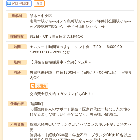
WEB登録OK
派遣
熊本市中央区
勤務地
南熊本駅から---分／辛島町駅から---分／坪井川公園駅から---
分／慶徳校前駅から---分／段山町駅から---分
週2日～OK ※曜日固定の相談OK
曜日頻度
★スタート時間選べます～シフト例～7:00～16:009:00～
時間
18:0011:00～20:00など…
【現在も積極採用中・急募】2カ月～
期間
無資格未経験：時給1300円～（日収1万400円以上） ※扶養
時給
内OK
交通費
交通費全額支給（ガソリン代もOK！）
看護助手
仕事内容
＼看護師さんのサポート業務／医療行為は一切なし人の命を
預かるような難しい仕事ではなく、患者様が快適に…
職種未経験OK / ブランクOK / パソコンスキル不要 / 英語力不
応募資格
要
無資格・未経験OK年齢・学歴不問 ブランクOK★10名以上
採用予定履歴書は不要です。少しでも興味があ…