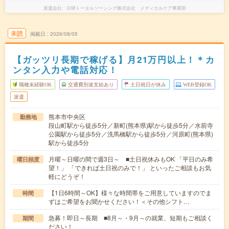
派遣会社
日研トータルソーシング株式会社 メディカルケア事業部
未読
掲載日
2026/08/05
【ガッツリ長期で稼げる】月21万円以上！＊カ
ンタン入力や電話対応！
職種未経験OK
交通費別途支給あり
土日祝日が休み
WEB登録OK
派遣
熊本市中央区
勤務地
段山町駅から徒歩5分／新町(熊本県)駅から徒歩5分／水前寺
公園駅から徒歩5分／洗馬橋駅から徒歩5分／河原町(熊本県)
駅から徒歩5分
月曜～日曜の間で週3日～ ■土日祝休みもOK 「平日のみ希
曜日頻度
望！」 「できれば土日祝のみで！」 といったご相談もお気
軽にどうぞ！
【1日6時間～OK】様々な時間帯をご用意していますのでま
時間
ずはご希望をお聞かせください！＜その他シフト…
急募！即日～長期 ■8月～・9月～の就業、短期もご相談く
期間
ださい！