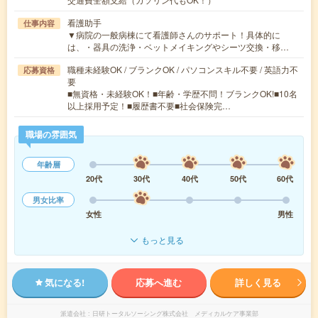
看護助手
仕事内容
▼病院の一般病棟にて看護師さんのサポート！具体的に
は、・器具の洗浄・ベットメイキングやシーツ交換・移…
職種未経験OK / ブランクOK / パソコンスキル不要 / 英語力不
応募資格
要
■無資格・未経験OK！■年齢・学歴不問！ブランクOK!■10名
以上採用予定！■履歴書不要■社会保険完…
職場の雰囲気
年齢層
20代
30代
40代
50代
60代
男女比率
女性
男性
もっと見る
気になる!
応募へ進む
詳しく見る
派遣会社
日研トータルソーシング株式会社 メディカルケア事業部