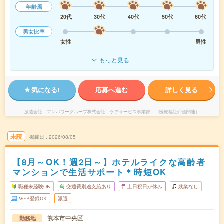
年齢層
20代
30代
40代
50代
60代
男女比率
女性
男性
もっと見る
気になる!
応募へ進む
詳しく見る
派遣会社
マンパワーグループ株式会社 ケアサービス事業部 （医療福祉介護関連）
未読
掲載日
2026/08/05
【8月～OK！週2日～】ホテルライクな高齢者
マンションで生活サポート＊時短OK
職種未経験OK
交通費別途支給あり
土日祝日が休み
残業なし
WEB登録OK
派遣
熊本市中央区
勤務地