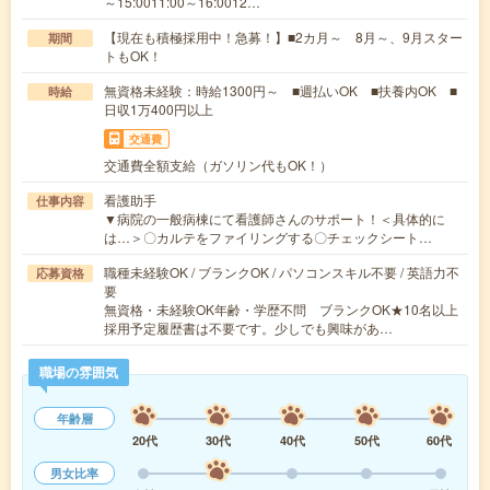
～15:0011:00～16:0012…
【現在も積極採用中！急募！】■2カ月～ 8月～、9月スター
期間
トもOK！
無資格未経験：時給1300円～ ■週払いOK ■扶養内OK ■
時給
日収1万400円以上
交通費
交通費全額支給（ガソリン代もOK！）
看護助手
仕事内容
▼病院の一般病棟にて看護師さんのサポート！＜具体的に
は…＞〇カルテをファイリングする〇チェックシート…
職種未経験OK / ブランクOK / パソコンスキル不要 / 英語力不
応募資格
要
無資格・未経験OK年齢・学歴不問 ブランクOK★10名以上
採用予定履歴書は不要です。少しでも興味があ…
職場の雰囲気
年齢層
20代
30代
40代
50代
60代
男女比率