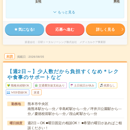
女性
男性
もっと見る
気になる!
応募へ進む
詳しく見る
派遣会社
日研トータルソーシング株式会社 メディカルケア事業部
未読
掲載日
2026/08/05
【週2日～】少人数だから負担すくなめ＊レク
や食事のサポートなど
職種未経験OK
交通費別途支給あり
土日祝日が休み
残業なし
WEB登録OK
派遣
熊本市中央区
勤務地
南熊本駅から---分／辛島町駅から---分／坪井川公園駅から---
分／慶徳校前駅から---分／段山町駅から---分
週2日～OK ■曜日固定の相談OK！ ■希望の曜日があればご相
曜日頻度
談ください！