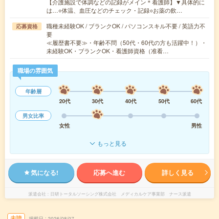
【介護施設で体調などの記録がメイン＊看護師】▼具体的に
は…○体温、血圧などのチェック・記録○お薬の飲…
職種未経験OK / ブランクOK / パソコンスキル不要 / 英語力不
応募資格
要
≪履歴書不要≫・年齢不問（50代・60代の方も活躍中！）・
未経験OK・ブランクOK・看護師資格（准看…
職場の雰囲気
年齢層
20代
30代
40代
50代
60代
男女比率
女性
男性
もっと見る
気になる!
応募へ進む
詳しく見る
派遣会社
日研トータルソーシング株式会社 メディカルケア事業部 ナース派遣
未読
掲載日
2026/08/07