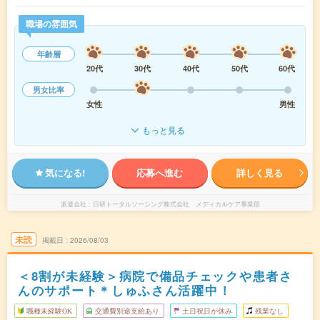
職場の雰囲気
年齢層
20代
30代
40代
50代
60代
男女比率
女性
男性
もっと見る
気になる!
応募へ進む
詳しく見る
派遣会社
日研トータルソーシング株式会社 メディカルケア事業部
未読
掲載日
2026/08/03
＜8割が未経験＞病院で備品チェックや患者さ
んのサポート＊しゅふさん活躍中！
職種未経験OK
交通費別途支給あり
土日祝日が休み
残業なし