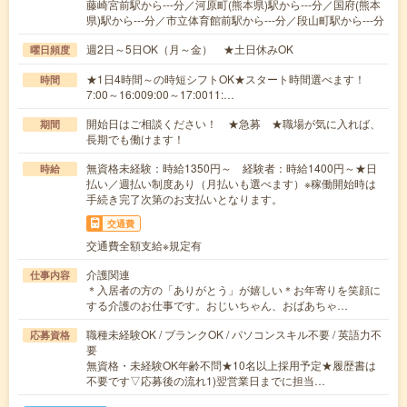
藤崎宮前駅から---分／河原町(熊本県)駅から---分／国府(熊本
県)駅から---分／市立体育館前駅から---分／段山町駅から---分
週2日～5日OK（月～金） ★土日休みOK
曜日頻度
★1日4時間～の時短シフトOK★スタート時間選べます！
時間
7:00～16:009:00～17:0011:…
開始日はご相談ください！ ★急募 ★職場が気に入れば、
期間
長期でも働けます！
無資格未経験：時給1350円～ 経験者：時給1400円～★日
時給
払い／週払い制度あり（月払いも選べます）※稼働開始時は
手続き完了次第のお支払いとなります。
交通費
交通費全額支給※規定有
介護関連
仕事内容
＊入居者の方の「ありがとう」が嬉しい＊お年寄りを笑顔に
する介護のお仕事です。おじいちゃん、おばあちゃ…
職種未経験OK / ブランクOK / パソコンスキル不要 / 英語力不
応募資格
要
無資格・未経験OK年齢不問★10名以上採用予定★履歴書は
不要です▽応募後の流れ1)翌営業日までに担当…