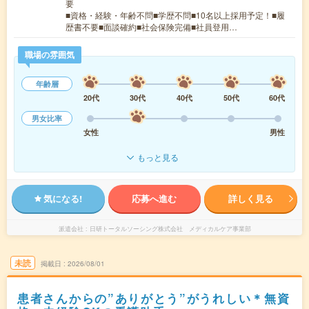
要
■資格・経験・年齢不問■学歴不問■10名以上採用予定！■履
歴書不要■面談確約■社会保険完備■社員登用…
職場の雰囲気
年齢層
20代
30代
40代
50代
60代
男女比率
女性
男性
もっと見る
気になる!
応募へ進む
詳しく見る
派遣会社
日研トータルソーシング株式会社 メディカルケア事業部
未読
掲載日
2026/08/01
患者さんからの”ありがとう”がうれしい＊無資