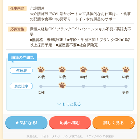
介護関連
仕事内容
≪介護施設での生活サポート≫▽具体的なお仕事は…・食事
の配膳や食事中の見守り・トイレやお風呂のサポー…
職種未経験OK / ブランクOK / パソコンスキル不要 / 英語力不
応募資格
要
■無資格・未経験OK！■年齢・学歴不問！ブランクOK!■10名
以上採用予定！■履歴書不要■社会保険完…
職場の雰囲気
年齢層
20代
30代
40代
50代
60代
男女比率
女性
男性
もっと見る
気になる!
応募へ進む
詳しく見る
派遣会社
日研トータルソーシング株式会社 メディカルケア事業部