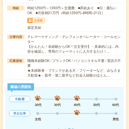
時給1250円～1350円＋交通費 ■昇給あり ■日・週払い
時給
OK ■月収例21万円（時給1250円×8時間×21日）
交通費
規定支給
テレマーケティング・テレフォンオペレーター・コールセン
仕事内容
ター
【かんたん！未経験からOK＊注文受付】・具体的には…内
容を確認し、専用のフォーマットに入力するだけ！…
職種未経験OK / ブランクOK / パソコンスキル不要 / 英語力不
応募資格
要
★未経験者・ブランクがある方・フリーターなど、みなさま
大歓迎★・新卒・第二新卒など社会人経験がほとん…
職場の雰囲気
年齢層
20代
30代
40代
50代
60代
男女比率
女性
男性