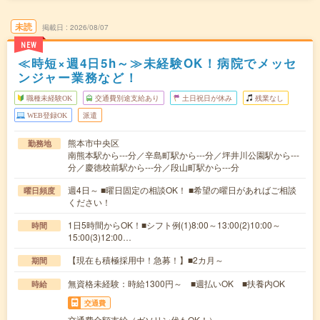
未読
掲載日
2026/08/07
NEW
≪時短×週4日5h～≫未経験OK！病院でメッセ
ンジャー業務など！
職種未経験OK
交通費別途支給あり
土日祝日が休み
残業なし
WEB登録OK
派遣
熊本市中央区
勤務地
南熊本駅から---分／辛島町駅から---分／坪井川公園駅から---
分／慶徳校前駅から---分／段山町駅から---分
週4日～ ■曜日固定の相談OK！ ■希望の曜日があればご相談
曜日頻度
ください！
1日5時間からOK！■シフト例(1)8:00～13:00(2)10:00～
時間
15:00(3)12:00…
【現在も積極採用中！急募！】■2カ月～
期間
無資格未経験：時給1300円～ ■週払いOK ■扶養内OK
時給
交通費
交通費全額支給（ガソリン代もOK！）