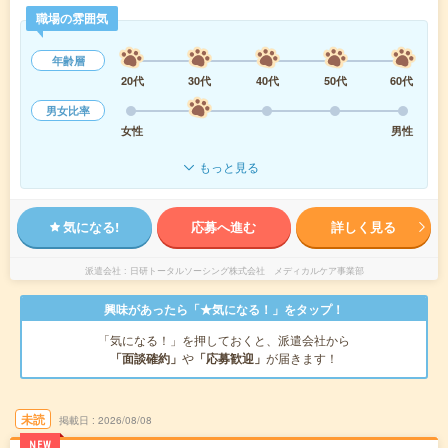
職場の雰囲気
年齢層
20代
30代
40代
50代
60代
男女比率
女性
男性
もっと見る
気になる!
応募へ進む
詳しく見る
派遣会社
日研トータルソーシング株式会社 メディカルケア事業部
興味があったら「★気になる！」をタップ！
「気になる！」を押しておくと、派遣会社から
「面談確約」
や
「応募歓迎」
が届きます！
未読
掲載日
2026/08/08
NEW