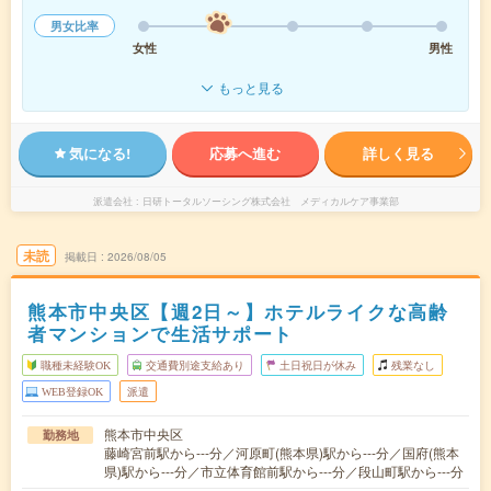
男女比率
女性
男性
もっと見る
気になる!
応募へ進む
詳しく見る
派遣会社
日研トータルソーシング株式会社 メディカルケア事業部
未読
掲載日
2026/08/05
熊本市中央区【週2日～】ホテルライクな高齢
者マンションで生活サポート
職種未経験OK
交通費別途支給あり
土日祝日が休み
残業なし
WEB登録OK
派遣
熊本市中央区
勤務地
藤崎宮前駅から---分／河原町(熊本県)駅から---分／国府(熊本
県)駅から---分／市立体育館前駅から---分／段山町駅から---分