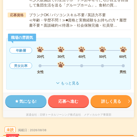
して集団生活を送る「グループホーム」。食材の買…
ブランクOK / パソコンスキル不要 / 英語力不要
応募資格
≪年齢・学歴不問！≫■資格と実務経験をお持ちの方＊履歴
書不要＊面談確約≪待遇≫・社会保険完備・社員登…
職場の雰囲気
年齢層
20代
30代
40代
50代
60代
男女比率
女性
男性
もっと見る
気になる!
応募へ進む
詳しく見る
派遣会社
日研トータルソーシング株式会社 メディカルケア事業部
未読
掲載日
2026/08/08