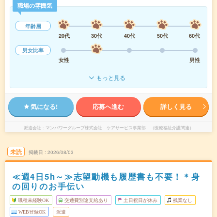
職場の雰囲気
年齢層
20代
30代
40代
50代
60代
男女比率
女性
男性
もっと見る
気になる!
応募へ進む
詳しく見る
派遣会社
マンパワーグループ株式会社 ケアサービス事業部 （医療福祉介護関連）
未読
掲載日
2026/08/03
≪週4日5h～≫志望動機も履歴書も不要！＊身
の回りのお手伝い
職種未経験OK
交通費別途支給あり
土日祝日が休み
残業なし
WEB登録OK
派遣