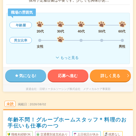
職場の雰囲気
年齢層
20代
30代
40代
50代
60代
男女比率
女性
男性
もっと見る
気になる!
応募へ進む
詳しく見る
派遣会社
日研トータルソーシング株式会社 メディカルケア事業部
未読
掲載日
2026/08/02
年齢不問！グループホームスタッフ＊料理のお
手伝いも仕事の一つ
職種未経験OK
交通費別途支給あり
土日祝日が休み
残業なし