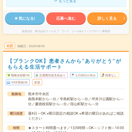
もっと見る
気になる!
応募へ進む
詳しく見る
派遣会社
株式会社ウィルオブ・ワーク コール&オフィスデザイン事業部
未読
掲載日
2026/08/05
【ブランクOK】患者さんから”ありがとう”が
もらえる生活サポート
職種未経験OK
交通費別途支給あり
土日祝日が休み
残業なし
WEB登録OK
派遣
熊本市中央区
勤務地
南熊本駅から---分／辛島町駅から---分／坪井川公園駅から---
分／慶徳校前駅から---分／段山町駅から---分
週4日～OK ※曜日固定の相談OK ※希望の曜日があればご相談
曜日頻度
ください
★スタート時間選べます／1日5時間～OK～シフト例～10:00
時間