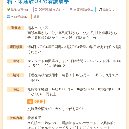
格・未経験OKの看護助手
職種未経験OK
交通費別途支給あり
土日祝日が休み
残業なし
WEB登録OK
派遣
熊本市中央区
勤務地
南熊本駅から---分／辛島町駅から---分／坪井川公園駅から---
分／慶徳校前駅から---分／段山町駅から---分
週4日～OK ※曜日固定の相談OK ※希望の曜日があればご相談
曜日頻度
ください
★スタート時間選べます／1日5時間～OK～シフト例～10:00
時間
～15:0011:00～16:0012…
【現在も積極採用中！急募！】■2カ月～ 8月～、9月スター
期間
トもOK！
無資格未経験：時給1300円～ ■週払いOK ■扶養内OK ■
時給
日収1万400円以上
交通費
交通費全額支給（ガソリン代もOK！）
看護助手
仕事内容
▼病院の一般病棟にて看護師さんのサポート！＜具体的に
は…＞〇カルテをファイリングする〇チェックシート…