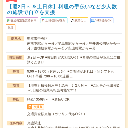
【週2日～＆土日休】料理の手伝いなど少人数
の施設で自立を支援
交通費別途支給あり
土日祝日が休み
残業なし
WEB登録OK
派遣
熊本市中央区
勤務地
南熊本駅から---分／辛島町駅から---分／坪井川公園駅から---
分／慶徳校前駅から---分／段山町駅から---分
週2日～OK ■曜日固定の相談OK！ ■希望の曜日があればご相
曜日頻度
談ください！
9:00～18:00（休憩60分）■ご希望があれば下記シフトも
時間
OK！早番 7:00～16:00遅番 …
【現在も積極採用中！急募！】2カ月～ ■ご応募から最短2
期間
～3日後の就業も相談可能です！
時給1350円～ ■週払いOK
時給
交通費
交通費全額支給（ガソリン代もOK！）
介護関連
仕事内容
≪少人数施設での生活サポート≫お年寄りたちが自立を目指