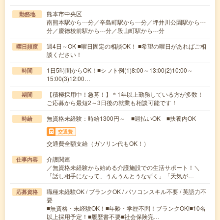
熊本市中央区
勤務地
南熊本駅から---分／辛島町駅から---分／坪井川公園駅から---
分／慶徳校前駅から---分／段山町駅から---分
週4日～OK ■曜日固定の相談OK！ ■希望の曜日があればご相
曜日頻度
談ください！
1日5時間からOK！■シフト例(1)8:00～13:00(2)10:00～
時間
15:00(3)12:00…
【積極採用中！急募！】＊1年以上勤務している方が多数！
期間
ご応募から最短2～3日後の就業も相談可能です！
無資格未経験：時給1300円～ ■週払いOK ■扶養内OK
時給
交通費
交通費全額支給（ガソリン代もOK！）
介護関連
仕事内容
／無資格未経験から始める介護施設での生活サポート！＼
「話し相手になって、うんうんとうなずく」「天気が…
職種未経験OK / ブランクOK / パソコンスキル不要 / 英語力不
応募資格
要
■無資格・未経験OK！■年齢・学歴不問！ブランクOK!■10名
以上採用予定！■履歴書不要■社会保険完…