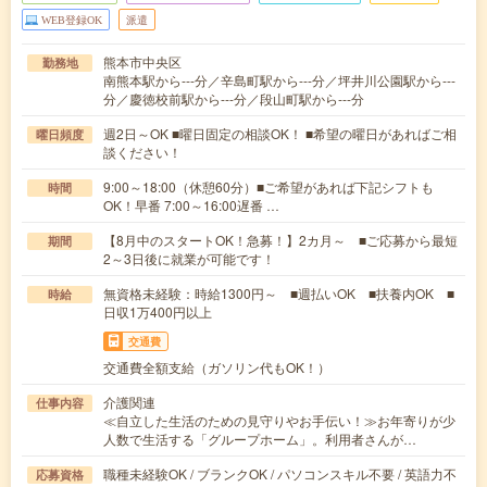
WEB登録OK
派遣
熊本市中央区
勤務地
南熊本駅から---分／辛島町駅から---分／坪井川公園駅から---
分／慶徳校前駅から---分／段山町駅から---分
週2日～OK ■曜日固定の相談OK！ ■希望の曜日があればご相
曜日頻度
談ください！
9:00～18:00（休憩60分）■ご希望があれば下記シフトも
時間
OK！早番 7:00～16:00遅番 …
【8月中のスタートOK！急募！】2カ月～ ■ご応募から最短
期間
2～3日後に就業が可能です！
無資格未経験：時給1300円～ ■週払いOK ■扶養内OK ■
時給
日収1万400円以上
交通費
交通費全額支給（ガソリン代もOK！）
介護関連
仕事内容
≪自立した生活のための見守りやお手伝い！≫お年寄りが少
人数で生活する「グループホーム」。利用者さんが…
職種未経験OK / ブランクOK / パソコンスキル不要 / 英語力不
応募資格