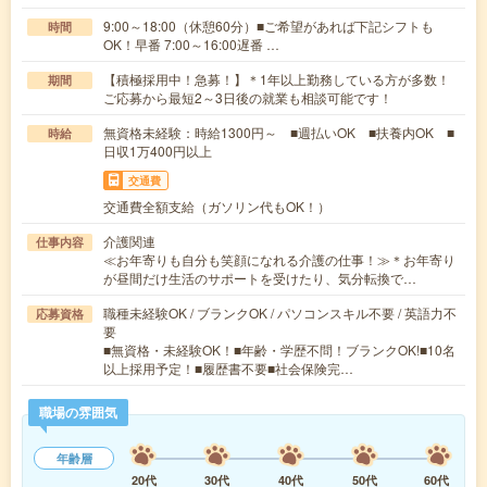
9:00～18:00（休憩60分）■ご希望があれば下記シフトも
時間
OK！早番 7:00～16:00遅番 …
【積極採用中！急募！】＊1年以上勤務している方が多数！
期間
ご応募から最短2～3日後の就業も相談可能です！
無資格未経験：時給1300円～ ■週払いOK ■扶養内OK ■
時給
日収1万400円以上
交通費
交通費全額支給（ガソリン代もOK！）
介護関連
仕事内容
≪お年寄りも自分も笑顔になれる介護の仕事！≫＊お年寄り
が昼間だけ生活のサポートを受けたり、気分転換で…
職種未経験OK / ブランクOK / パソコンスキル不要 / 英語力不
応募資格
要
■無資格・未経験OK！■年齢・学歴不問！ブランクOK!■10名
以上採用予定！■履歴書不要■社会保険完…
職場の雰囲気
年齢層
20代
30代
40代
50代
60代