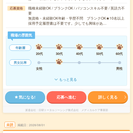
職種未経験OK / ブランクOK / パソコンスキル不要 / 英語力不
応募資格
要
無資格・未経験OK年齢・学歴不問 ブランクOK★10名以上
採用予定履歴書は不要です。少しでも興味があ…
職場の雰囲気
年齢層
20代
30代
40代
50代
60代
男女比率
女性
男性
もっと見る
気になる!
応募へ進む
詳しく見る
派遣会社
日研トータルソーシング株式会社 メディカルケア事業部
未読
掲載日
2026/08/01