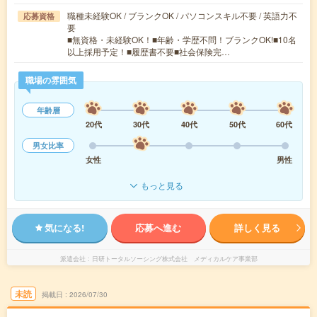
職種未経験OK / ブランクOK / パソコンスキル不要 / 英語力不
応募資格
要
■無資格・未経験OK！■年齢・学歴不問！ブランクOK!■10名
以上採用予定！■履歴書不要■社会保険完…
職場の雰囲気
年齢層
20代
30代
40代
50代
60代
男女比率
女性
男性
もっと見る
気になる!
応募へ進む
詳しく見る
派遣会社
日研トータルソーシング株式会社 メディカルケア事業部
未読
掲載日
2026/07/30