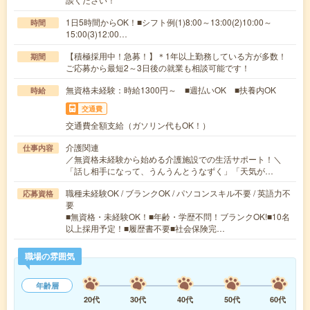
1日5時間からOK！■シフト例(1)8:00～13:00(2)10:00～
時間
15:00(3)12:00…
【積極採用中！急募！】＊1年以上勤務している方が多数！
期間
ご応募から最短2～3日後の就業も相談可能です！
無資格未経験：時給1300円～ ■週払いOK ■扶養内OK
時給
交通費
交通費全額支給（ガソリン代もOK！）
介護関連
仕事内容
／無資格未経験から始める介護施設での生活サポート！＼
「話し相手になって、うんうんとうなずく」「天気が…
職種未経験OK / ブランクOK / パソコンスキル不要 / 英語力不
応募資格
要
■無資格・未経験OK！■年齢・学歴不問！ブランクOK!■10名
以上採用予定！■履歴書不要■社会保険完…
職場の雰囲気
年齢層
20代
30代
40代
50代
60代