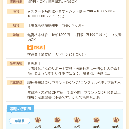
週2日～OK ※曜日固定の相談OK
曜日頻度
★スタート時間選べます～シフト例～7:00～16:009:00～
時間
18:0011:00～20:00など…
【現在も積極採用中・急募】2カ月～
期間
無資格未経験：時給1300円～（日収1万400円以上） ※扶養
時給
内OK
交通費
交通費全額支給（ガソリン代もOK！）
看護助手
仕事内容
＼看護師さんのサポート業務／医療行為は一切なし人の命を
預かるような難しい仕事ではなく、患者様が快適に…
職種未経験OK / ブランクOK / パソコンスキル不要 / 英語力不
応募資格
要
無資格・未経験OK年齢・学歴不問 ブランクOK★10名以上
採用予定履歴書は不要です。少しでも興味があ…
職場の雰囲気
年齢層
20代
30代
40代
50代
60代