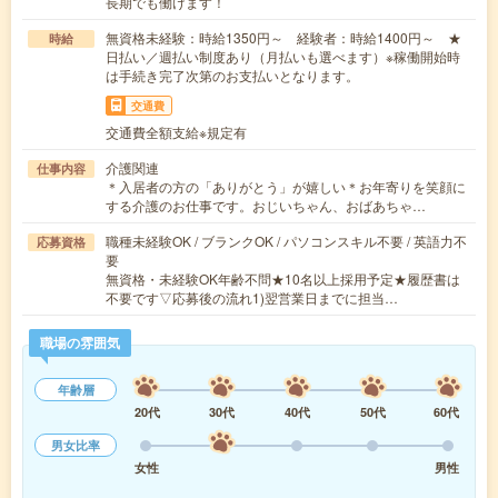
長期でも働けます！
無資格未経験：時給1350円～ 経験者：時給1400円～ ★
時給
日払い／週払い制度あり（月払いも選べます）※稼働開始時
は手続き完了次第のお支払いとなります。
交通費
交通費全額支給※規定有
介護関連
仕事内容
＊入居者の方の「ありがとう」が嬉しい＊お年寄りを笑顔に
する介護のお仕事です。おじいちゃん、おばあちゃ…
職種未経験OK / ブランクOK / パソコンスキル不要 / 英語力不
応募資格
要
無資格・未経験OK年齢不問★10名以上採用予定★履歴書は
不要です▽応募後の流れ1)翌営業日までに担当…
職場の雰囲気
年齢層
20代
30代
40代
50代
60代
男女比率
女性
男性