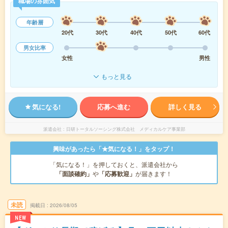
職場の雰囲気
年齢層
20代
30代
40代
50代
60代
男女比率
女性
男性
もっと見る
気になる!
応募へ進む
詳しく見る
派遣会社
日研トータルソーシング株式会社 メディカルケア事業部
興味があったら「★気になる！」をタップ！
「気になる！」を押しておくと、派遣会社から
「面談確約」
や
「応募歓迎」
が届きます！
未読
掲載日
2026/08/05
NEW