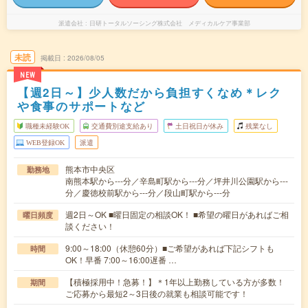
派遣会社
日研トータルソーシング株式会社 メディカルケア事業部
未読
掲載日
2026/08/05
NEW
【週2日～】少人数だから負担すくなめ＊レク
や食事のサポートなど
職種未経験OK
交通費別途支給あり
土日祝日が休み
残業なし
WEB登録OK
派遣
熊本市中央区
勤務地
南熊本駅から---分／辛島町駅から---分／坪井川公園駅から---
分／慶徳校前駅から---分／段山町駅から---分
週2日～OK ■曜日固定の相談OK！ ■希望の曜日があればご相
曜日頻度
談ください！
9:00～18:00（休憩60分）■ご希望があれば下記シフトも
時間
OK！早番 7:00～16:00遅番 …
【積極採用中！急募！】＊1年以上勤務している方が多数！
期間
ご応募から最短2～3日後の就業も相談可能です！