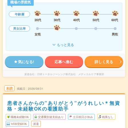
職場の雰囲気
年齢層
20代
30代
40代
50代
60代
男女比率
女性
男性
もっと見る
気になる!
応募へ進む
詳しく見る
派遣会社
日研トータルソーシング株式会社 メディカルケア事業部
未読
掲載日
2026/08/01
患者さんからの”ありがとう”がうれしい＊無資
格・未経験OKの看護助手
職種未経験OK
交通費別途支給あり
土日祝日が休み
残業なし
WEB登録OK
派遣