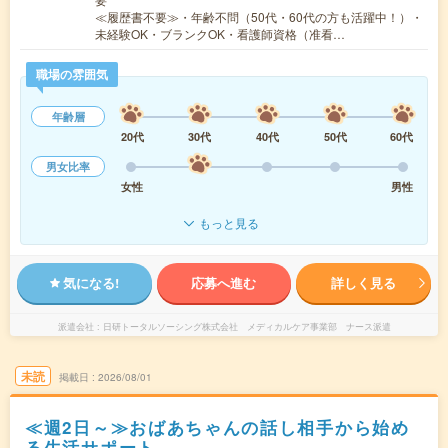
≪履歴書不要≫・年齢不問（50代・60代の方も活躍中！）・
未経験OK・ブランクOK・看護師資格（准看…
職場の雰囲気
年齢層
20代
30代
40代
50代
60代
男女比率
女性
男性
もっと見る
気になる!
応募へ進む
詳しく見る
派遣会社
日研トータルソーシング株式会社 メディカルケア事業部 ナース派遣
未読
掲載日
2026/08/01
≪週2日～≫おばあちゃんの話し相手から始め
る生活サポート