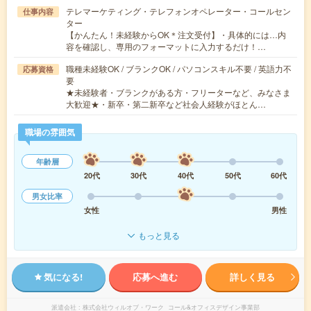
テレマーケティング・テレフォンオペレーター・コールセン
仕事内容
ター
【かんたん！未経験からOK＊注文受付】・具体的には…内
容を確認し、専用のフォーマットに入力するだけ！…
職種未経験OK / ブランクOK / パソコンスキル不要 / 英語力不
応募資格
要
★未経験者・ブランクがある方・フリーターなど、みなさま
大歓迎★・新卒・第二新卒など社会人経験がほとん…
職場の雰囲気
年齢層
20代
30代
40代
50代
60代
男女比率
女性
男性
もっと見る
気になる!
応募へ進む
詳しく見る
派遣会社
株式会社ウィルオブ・ワーク コール&オフィスデザイン事業部