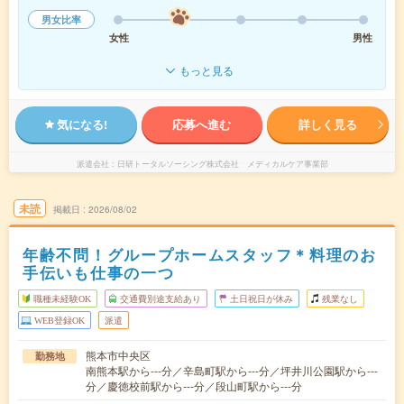
男女比率
女性
男性
もっと見る
気になる!
応募へ進む
詳しく見る
派遣会社
日研トータルソーシング株式会社 メディカルケア事業部
未読
掲載日
2026/08/02
年齢不問！グループホームスタッフ＊料理のお
手伝いも仕事の一つ
職種未経験OK
交通費別途支給あり
土日祝日が休み
残業なし
WEB登録OK
派遣
熊本市中央区
勤務地
南熊本駅から---分／辛島町駅から---分／坪井川公園駅から---
分／慶徳校前駅から---分／段山町駅から---分