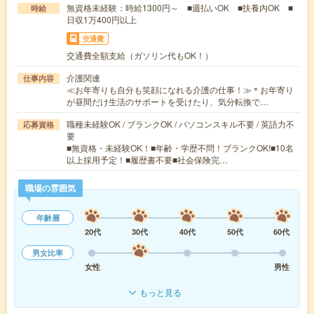
無資格未経験：時給1300円～ ■週払いOK ■扶養内OK ■
時給
日収1万400円以上
交通費
交通費全額支給（ガソリン代もOK！）
介護関連
仕事内容
≪お年寄りも自分も笑顔になれる介護の仕事！≫＊お年寄り
が昼間だけ生活のサポートを受けたり、気分転換で…
職種未経験OK / ブランクOK / パソコンスキル不要 / 英語力不
応募資格
要
■無資格・未経験OK！■年齢・学歴不問！ブランクOK!■10名
以上採用予定！■履歴書不要■社会保険完…
職場の雰囲気
年齢層
20代
30代
40代
50代
60代
男女比率
女性
男性
もっと見る