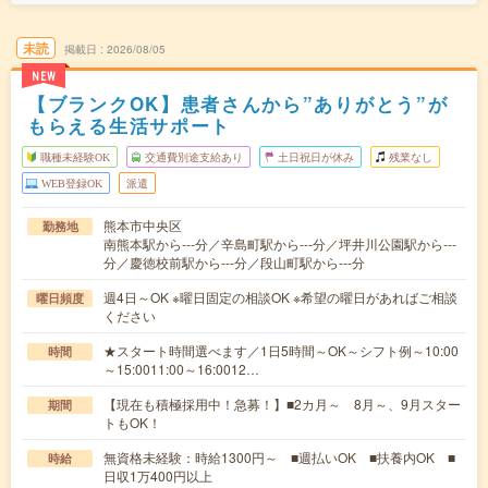
未読
掲載日
2026/08/05
NEW
【ブランクOK】患者さんから”ありがとう”が
もらえる生活サポート
職種未経験OK
交通費別途支給あり
土日祝日が休み
残業なし
WEB登録OK
派遣
熊本市中央区
勤務地
南熊本駅から---分／辛島町駅から---分／坪井川公園駅から---
分／慶徳校前駅から---分／段山町駅から---分
週4日～OK ※曜日固定の相談OK ※希望の曜日があればご相談
曜日頻度
ください
★スタート時間選べます／1日5時間～OK～シフト例～10:00
時間
～15:0011:00～16:0012…
【現在も積極採用中！急募！】■2カ月～ 8月～、9月スター
期間
トもOK！
無資格未経験：時給1300円～ ■週払いOK ■扶養内OK ■
時給
日収1万400円以上