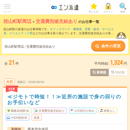
メニュー
気になる!
ログイン
検索
段山町駅周辺
×
交通費別途支給あり
のお仕事一覧
段山町駅の派遣のお仕事情報です。
オフィスワーク・事務系
、
営業・販売・サービス
系
、
クリエイティブ系
などのお仕事を取り揃えています。交通費別途支給ありの条件
の他に、
職種未経験OK
、
友だちと一緒の応募OK
、
週4日勤務
などのこだわり条件も取
り揃えています。
条件の変更
段山町駅周辺 / 交通費別途支給あり
21
1,324
全
件
平均時給:
円
時給順
新着順
未読
掲載日
2026/08/06
NEW
≪ジモトで時短！！≫近所の施設で身の回りの
お手伝いなど
職種未経験OK
交通費別途支給あり
土日祝日が休み
残業なし
WEB登録OK
派遣
熊本市中央区
勤務地