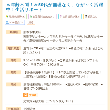
≪年齢不問！≫50代が無理なく、なが～く活躍
中！生活サポート
職種未経験OK
交通費別途支給あり
土日祝日が休み
残業なし
WEB登録OK
派遣
熊本市中央区
勤務地
南熊本駅から---分／辛島町駅から---分／坪井川公園駅から---
分／慶徳校前駅から---分／段山町駅から---分
週2日～OK ■曜日固定の相談OK！ ■希望の曜日があればご相
曜日頻度
談ください！
9:00～18:00（休憩60分）■ご希望があれば下記シフトも
時間
OK！早番 7:00～16:00遅番 …
【積極採用中！急募！】＊1年以上勤務している方が多数！
期間
ご応募から最短2～3日後の就業も相談可能です！
無資格未経験：時給1300円～ ■週払いOK ■扶養内OK ■
時給
日収1万400円以上
交通費
交通費全額支給（ガソリン代もOK！）
介護関連
仕事内容