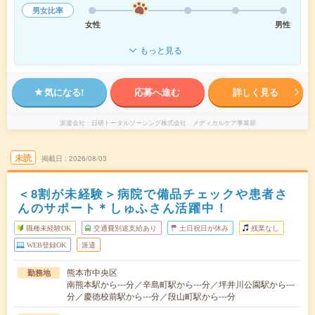
男女比率
女性
男性
もっと見る
気になる!
応募へ進む
詳しく見る
派遣会社
日研トータルソーシング株式会社 メディカルケア事業部
未読
掲載日
2026/08/03
＜8割が未経験＞病院で備品チェックや患者さ
んのサポート＊しゅふさん活躍中！
職種未経験OK
交通費別途支給あり
土日祝日が休み
残業なし
WEB登録OK
派遣
熊本市中央区
勤務地
南熊本駅から---分／辛島町駅から---分／坪井川公園駅から---
分／慶徳校前駅から---分／段山町駅から---分