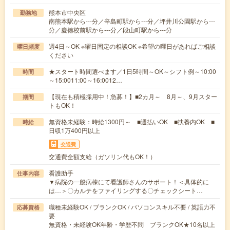
熊本市中央区
勤務地
南熊本駅から---分／辛島町駅から---分／坪井川公園駅から---
分／慶徳校前駅から---分／段山町駅から---分
週4日～OK ※曜日固定の相談OK ※希望の曜日があればご相談
曜日頻度
ください
★スタート時間選べます／1日5時間～OK～シフト例～10:00
時間
～15:0011:00～16:0012…
【現在も積極採用中！急募！】■2カ月～ 8月～、9月スター
期間
トもOK！
無資格未経験：時給1300円～ ■週払いOK ■扶養内OK ■
時給
日収1万400円以上
交通費
交通費全額支給（ガソリン代もOK！）
看護助手
仕事内容
▼病院の一般病棟にて看護師さんのサポート！＜具体的に
は…＞〇カルテをファイリングする〇チェックシート…
職種未経験OK / ブランクOK / パソコンスキル不要 / 英語力不
応募資格
要
無資格・未経験OK年齢・学歴不問 ブランクOK★10名以上