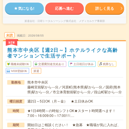
気になる!
応募へ進む
詳しく見る
派遣会社
日研トータルソーシング株式会社 メディカルケア事業部
未読
掲載日
2026/08/05
NEW
熊本市中央区【週2日～】ホテルライクな高齢
者マンションで生活サポート
職種未経験OK
交通費別途支給あり
土日祝日が休み
残業なし
WEB登録OK
派遣
熊本市中央区
勤務地
藤崎宮前駅から---分／河原町(熊本県)駅から---分／国府(熊本
県)駅から---分／市立体育館前駅から---分／段山町駅から---分
週2日～5日OK（月～金） ★土日休みOK
曜日頻度
★1日4時間～の時短シフトOK★スタート時間選べます！
時間
7:00～16:009:00～17:0011:…
開始日はご相談ください！ ★急募 ★職場が気に入れば、
期間