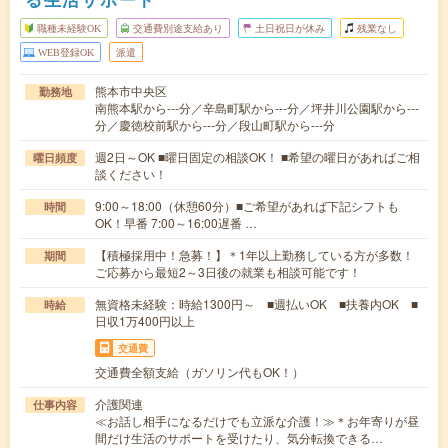
職種未経験OK
交通費別途支給あり
土日祝日が休み
残業なし
WEB登録OK
派遣
熊本市中央区
勤務地
南熊本駅から---分／辛島町駅から---分／坪井川公園駅から---
分／慶徳校前駅から---分／段山町駅から---分
週2日～OK ■曜日固定の相談OK！ ■希望の曜日があればご相
曜日頻度
談ください！
9:00～18:00（休憩60分）■ご希望があれば下記シフトも
時間
OK！早番 7:00～16:00遅番 …
【積極採用中！急募！】＊1年以上勤務している方が多数！
期間
ご応募から最短2～3日後の就業も相談可能です！
無資格未経験：時給1300円～ ■週払いOK ■扶養内OK ■
時給
日収1万400円以上
交通費
交通費全額支給（ガソリン代もOK！）
介護関連
仕事内容
≪お話し相手になるだけでも立派な介護！≫＊お年寄りが昼
間だけ生活のサポートを受けたり、気分転換できる…