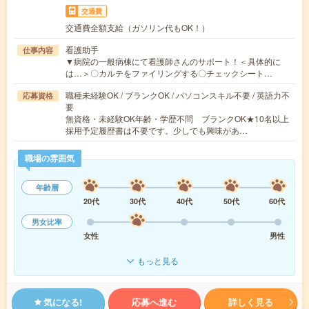
交通費
交通費全額支給（ガソリン代もOK！）
看護助手
仕事内容
▼病院の一般病棟にて看護師さんのサポート！＜具体的に
は…＞〇カルテをファイリングする〇チェックシート…
職種未経験OK / ブランクOK / パソコンスキル不要 / 英語力不
応募資格
要
無資格・未経験OK年齢・学歴不問 ブランクOK★10名以上
採用予定履歴書は不要です。少しでも興味があ…
職場の雰囲気
年齢層
20代
30代
40代
50代
60代
男女比率
女性
男性
もっと見る
気になる!
応募へ進む
詳しく見る