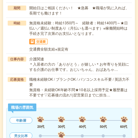
開始日はご相談ください！ ★急募 ★職場が気に入れば、
期間
長期でも働けます！
無資格未経験：時給1350円～ 経験者：時給1400円～★日
時給
払い／週払い制度あり（月払いも選べます）※稼働開始時は
手続き完了次第のお支払いとなります。
交通費
交通費全額支給※規定有
介護関連
仕事内容
＊入居者の方の「ありがとう」が嬉しい＊お年寄りを笑顔に
する介護のお仕事です。おじいちゃん、おばあちゃ…
職種未経験OK / ブランクOK / パソコンスキル不要 / 英語力不
応募資格
要
無資格・未経験OK年齢不問★10名以上採用予定★履歴書は
不要です▽応募後の流れ1)翌営業日までに担当…
職場の雰囲気
年齢層
20代
30代
40代
50代
60代
男女比率