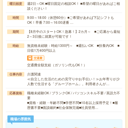
週2日～OK ■曜日固定の相談OK！ ■希望の曜日があればご相
曜日頻度
談ください！
9:00～18:00（休憩60分）■ご希望があれば下記シフトも
時間
OK！早番 7:00～16:00遅番 …
【8月中のスタートOK！急募！】2カ月～ ■ご応募から最短
期間
2～3日後に就業が可能です！
無資格未経験：時給1300円～ ■週払いOK ■扶養内OK ■
時給
日収1万400円以上
交通費
交通費全額支給（ガソリン代もOK！）
介護関連
仕事内容
≪自立した生活のための見守りやお手伝い！≫お年寄りが少
人数で生活する「グループホーム」。利用者さんが…
職種未経験OK / ブランクOK / パソコンスキル不要 / 英語力不
応募資格
要
■資格・経験・年齢不問■学歴不問■10名以上採用予定！■履
歴書不要■面談確約■社会保険完備■社員登用…
職場の雰囲気