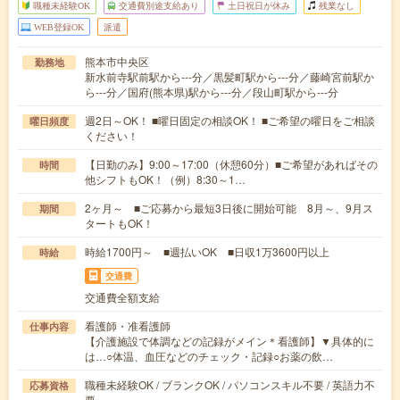
職種未経験OK
交通費別途支給あり
土日祝日が休み
残業なし
WEB登録OK
派遣
熊本市中央区
勤務地
新水前寺駅前駅から---分／黒髪町駅から---分／藤崎宮前駅か
ら---分／国府(熊本県)駅から---分／段山町駅から---分
週2日～OK！ ■曜日固定の相談OK！ ■ご希望の曜日をご相談
曜日頻度
ください！
【日勤のみ】9:00～17:00（休憩60分）■ご希望があればその
時間
他シフトもOK！（例）8:30～1…
2ヶ月～ ■ご応募から最短3日後に開始可能 8月～、9月ス
期間
タートもOK！
時給1700円～ ■週払いOK ■日収1万3600円以上
時給
交通費
交通費全額支給
看護師・准看護師
仕事内容
【介護施設で体調などの記録がメイン＊看護師】▼具体的に
は…○体温、血圧などのチェック・記録○お薬の飲…
職種未経験OK / ブランクOK / パソコンスキル不要 / 英語力不
応募資格
要