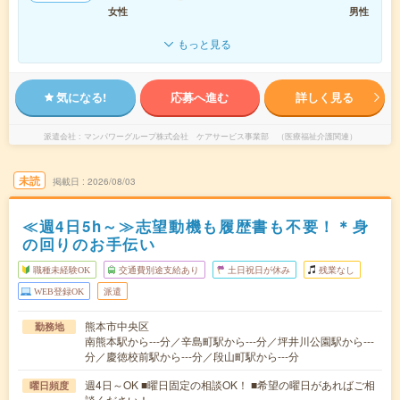
女性
男性
もっと見る
気になる!
応募へ進む
詳しく見る
派遣会社
マンパワーグループ株式会社 ケアサービス事業部 （医療福祉介護関連）
未読
掲載日
2026/08/03
≪週4日5h～≫志望動機も履歴書も不要！＊身
の回りのお手伝い
職種未経験OK
交通費別途支給あり
土日祝日が休み
残業なし
WEB登録OK
派遣
熊本市中央区
勤務地
南熊本駅から---分／辛島町駅から---分／坪井川公園駅から---
分／慶徳校前駅から---分／段山町駅から---分
週4日～OK ■曜日固定の相談OK！ ■希望の曜日があればご相
曜日頻度
談ください！