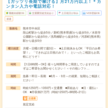
【ガッツリ長期で稼げる】月21万円以上！＊カ
ンタン入力や電話対応！
職種未経験OK
交通費別途支給あり
土日祝日が休み
WEB登録OK
派遣
熊本市中央区
勤務地
段山町駅から徒歩5分／新町(熊本県)駅から徒歩5分／水前寺
公園駅から徒歩5分／洗馬橋駅から徒歩5分／河原町(熊本県)
駅から徒歩5分
月曜～日曜の間で週3日～ ■土日祝休みもOK 「平日のみ希
曜日頻度
望！」 「できれば土日祝のみで！」 といったご相談もお気
軽にどうぞ！
【1日6時間～OK】様々な時間帯をご用意していますのでま
時間
ずはご希望をお聞かせください！＜その他シフト…
急募！即日～長期 ■8月～・9月～の就業、短期もご相談く
期間
ださい！
時給1250円～1350円＋交通費 ■昇給あり ■日・週払い
時給
OK ■月収例21万円（時給1250円×8時間×21日）
交通費
規定支給