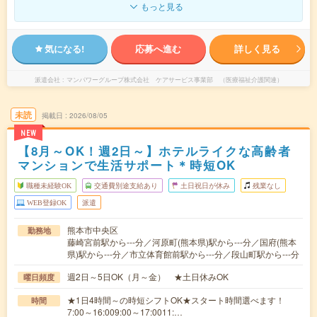
もっと見る
気になる!
応募へ進む
詳しく見る
派遣会社
マンパワーグループ株式会社 ケアサービス事業部 （医療福祉介護関連）
未読
掲載日
2026/08/05
NEW
【8月～OK！週2日～】ホテルライクな高齢者
マンションで生活サポート＊時短OK
職種未経験OK
交通費別途支給あり
土日祝日が休み
残業なし
WEB登録OK
派遣
熊本市中央区
勤務地
藤崎宮前駅から---分／河原町(熊本県)駅から---分／国府(熊本
県)駅から---分／市立体育館前駅から---分／段山町駅から---分
週2日～5日OK（月～金） ★土日休みOK
曜日頻度
★1日4時間～の時短シフトOK★スタート時間選べます！
時間
7:00～16:009:00～17:0011:…