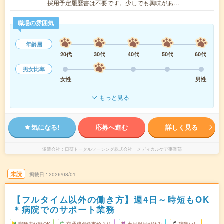
採用予定履歴書は不要です。少しでも興味があ…
職場の雰囲気
年齢層
20代
30代
40代
50代
60代
男女比率
女性
男性
もっと見る
気になる!
応募へ進む
詳しく見る
派遣会社
日研トータルソーシング株式会社 メディカルケア事業部
未読
掲載日
2026/08/01
【フルタイム以外の働き方】週4日～時短もOK
＊病院でのサポート業務