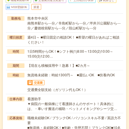
職種未経験OK
交通費別途支給あり
土日祝日が休み
残業なし
WEB登録OK
派遣
熊本市中央区
勤務地
南熊本駅から---分／辛島町駅から---分／坪井川公園駅から---
分／慶徳校前駅から---分／段山町駅から---分
週4日～ ■曜日固定の相談OK！ ■希望の曜日があればご相談
曜日頻度
ください！
1日5時間からOK！■シフト例(1)8:00～13:00(2)10:00～
時間
15:00(3)12:00…
【現在も積極採用中！急募！】■2カ月～
期間
無資格未経験：時給1300円～ ■週払いOK ■扶養内OK
時給
交通費
交通費全額支給（ガソリン代もOK！）
看護助手
仕事内容
▼病院の一般病棟にて看護師さんのサポート！具体的に
は、・車いす搬送の補助・ベットメイキングやシーツ交…
職種未経験OK / ブランクOK / パソコンスキル不要 / 英語力不
応募資格
要
■無資格・未経験OK！■年齢・学歴不問！ブランクOK!■10名