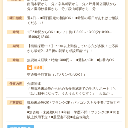
南熊本駅から---分／辛島町駅から---分／坪井川公園駅から---
分／慶徳校前駅から---分／段山町駅から---分
週4日～ ■曜日固定の相談OK！ ■希望の曜日があればご相談
曜日頻度
ください！
1日5時間からOK！■シフト例(1)8:00～13:00(2)10:00～
時間
15:00(3)12:00…
【積極採用中！】＊1年以上勤務している方が多数！ご応募
期間
から最短2～3日後の就業も相談可能です！
無資格未経験：時給1300円～ ■週払いOK ■扶養内OK
時給
交通費
交通費全額支給（ガソリン代もOK！）
介護関連
仕事内容
／無資格未経験から始める介護施設での生活サポート！＼
「話し相手になって、うんうんとうなずく」「天気が…
職種未経験OK / ブランクOK / パソコンスキル不要 / 英語力不
応募資格
要
■無資格・未経験OK！■年齢・学歴不問！ブランクOK!■10名
以上採用予定！■履歴書不要■社会保険完…