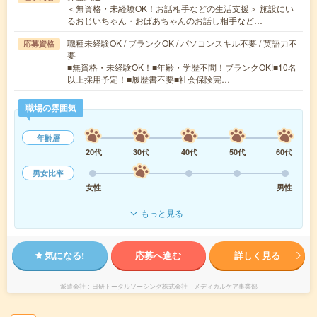
＜無資格・未経験OK！お話相手などの生活支援＞ 施設にい
るおじいちゃん・おばあちゃんのお話し相手など…
職種未経験OK / ブランクOK / パソコンスキル不要 / 英語力不
応募資格
要
■無資格・未経験OK！■年齢・学歴不問！ブランクOK!■10名
以上採用予定！■履歴書不要■社会保険完…
職場の雰囲気
年齢層
20代
30代
40代
50代
60代
男女比率
女性
男性
もっと見る
気になる!
応募へ進む
詳しく見る
派遣会社
日研トータルソーシング株式会社 メディカルケア事業部