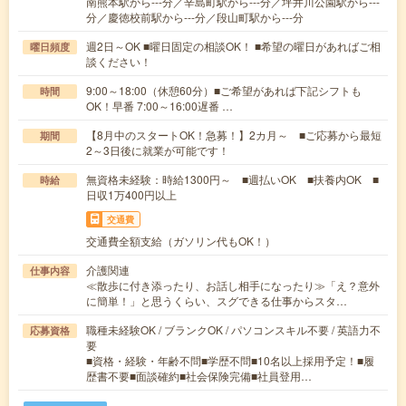
南熊本駅から---分／辛島町駅から---分／坪井川公園駅から---
分／慶徳校前駅から---分／段山町駅から---分
週2日～OK ■曜日固定の相談OK！ ■希望の曜日があればご相
曜日頻度
談ください！
9:00～18:00（休憩60分）■ご希望があれば下記シフトも
時間
OK！早番 7:00～16:00遅番 …
【8月中のスタートOK！急募！】2カ月～ ■ご応募から最短
期間
2～3日後に就業が可能です！
無資格未経験：時給1300円～ ■週払いOK ■扶養内OK ■
時給
日収1万400円以上
交通費
交通費全額支給（ガソリン代もOK！）
介護関連
仕事内容
≪散歩に付き添ったり、お話し相手になったり≫「え？意外
に簡単！」と思うくらい、スグできる仕事からスタ…
職種未経験OK / ブランクOK / パソコンスキル不要 / 英語力不
応募資格
要
■資格・経験・年齢不問■学歴不問■10名以上採用予定！■履
歴書不要■面談確約■社会保険完備■社員登用…