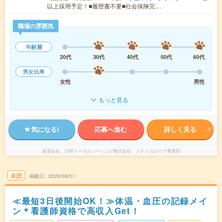
以上採用予定！■履歴書不要■社会保険完…
職場の雰囲気
年齢層
20代
30代
40代
50代
60代
男女比率
女性
男性
もっと見る
気になる!
応募へ進む
詳しく見る
派遣会社
日研トータルソーシング株式会社 メディカルケア事業部
未読
掲載日
2026/08/01
≪最短3日後開始OK！≫体温・血圧の記録メイ
ン＊看護師資格で高収入Get！