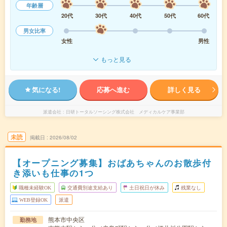
年齢層
20代
30代
40代
50代
60代
男女比率
女性
男性
もっと見る
気になる!
応募へ進む
詳しく見る
派遣会社
日研トータルソーシング株式会社 メディカルケア事業部
未読
掲載日
2026/08/02
【オープニング募集】おばあちゃんのお散歩付
き添いも仕事の1つ
職種未経験OK
交通費別途支給あり
土日祝日が休み
残業なし
WEB登録OK
派遣
熊本市中央区
勤務地