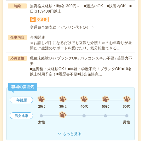
無資格未経験：時給1300円～ ■週払いOK ■扶養内OK ■
時給
日収1万400円以上
交通費
交通費全額支給（ガソリン代もOK！）
介護関連
仕事内容
≪お話し相手になるだけでも立派な介護！≫＊お年寄りが昼
間だけ生活のサポートを受けたり、気分転換できる…
職種未経験OK / ブランクOK / パソコンスキル不要 / 英語力不
応募資格
要
■無資格・未経験OK！■年齢・学歴不問！ブランクOK!■10名
以上採用予定！■履歴書不要■社会保険完…
職場の雰囲気
年齢層
20代
30代
40代
50代
60代
男女比率
女性
男性
もっと見る