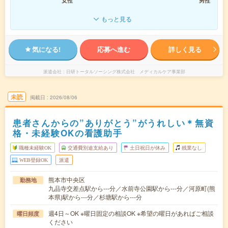
女性
男性
もっと見る
気になる!
応募へ進む
詳しく見る
派遣会社
日研トータルソーシング株式会社 メディカルケア事業部
未読
掲載日
2026/08/06
患者さんからの”ありがとう”がうれしい＊無資
格・未経験OKの看護助手
職種未経験OK
交通費別途支給あり
土日祝日が休み
残業なし
WEB登録OK
派遣
熊本市中央区
勤務地
九品寺交差点駅から---分／水前寺公園駅から---分／河原町(熊
本県)駅から---分／杉塘駅から---分
週4日～OK ※曜日固定の相談OK ※希望の曜日があればご相談
曜日頻度
ください