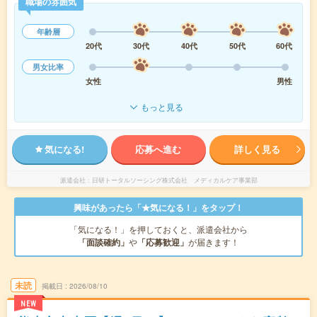
職場の雰囲気
年齢層
20代
30代
40代
50代
60代
男女比率
女性
男性
もっと見る
気になる!
応募へ進む
詳しく見る
派遣会社
日研トータルソーシング株式会社 メディカルケア事業部
興味があったら「★気になる！」をタップ！
「気になる！」を押しておくと、派遣会社から
「面談確約」
や
「応募歓迎」
が届きます！
未読
掲載日
2026/08/10
NEW