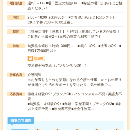
週2日～OK ■曜日固定の相談OK！ ■希望の曜日があればご相
曜日頻度
談ください！
9:00～18:00（休憩60分）■ご希望があれば下記シフトも
時間
OK！早番 7:00～16:00遅番 …
【積極採用中！急募！】＊1年以上勤務している方が多数！
期間
ご応募から最短2～3日後の就業も相談可能です！
無資格未経験：時給1300円～ ■週払いOK ■扶養内OK ■
時給
日収1万400円以上
交通費
交通費全額支給（ガソリン代もOK！）
介護関連
仕事内容
≪お年寄りも自分も笑顔になれる介護の仕事！≫＊お年寄り
が昼間だけ生活のサポートを受けたり、気分転換で…
職種未経験OK / ブランクOK / パソコンスキル不要 / 英語力不
応募資格
要
■無資格・未経験OK！■年齢・学歴不問！ブランクOK!■10名
以上採用予定！■履歴書不要■社会保険完…
職場の雰囲気