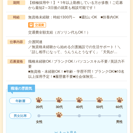
【積極採用中！】＊1年以上勤務している方が多数！ご応募
期間
から最短2～3日後の就業も相談可能です！
無資格未経験：時給1300円～ ■週払いOK ■扶養内OK
時給
交通費
交通費全額支給（ガソリン代もOK！）
介護関連
仕事内容
／無資格未経験から始める介護施設での生活サポート！＼
「話し相手になって、うんうんとうなずく」「天気が…
職種未経験OK / ブランクOK / パソコンスキル不要 / 英語力不
応募資格
要
■無資格・未経験OK！■年齢・学歴不問！ブランクOK!■10名
以上採用予定！■履歴書不要■社会保険完…
職場の雰囲気
年齢層
20代
30代
40代
50代
60代
男女比率
女性
男性
もっと見る