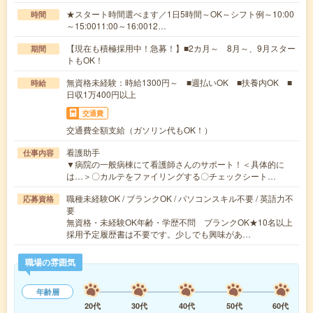
★スタート時間選べます／1日5時間～OK～シフト例～10:00
時間
～15:0011:00～16:0012…
【現在も積極採用中！急募！】■2カ月～ 8月～、9月スター
期間
トもOK！
無資格未経験：時給1300円～ ■週払いOK ■扶養内OK ■
時給
日収1万400円以上
交通費
交通費全額支給（ガソリン代もOK！）
看護助手
仕事内容
▼病院の一般病棟にて看護師さんのサポート！＜具体的に
は…＞〇カルテをファイリングする〇チェックシート…
職種未経験OK / ブランクOK / パソコンスキル不要 / 英語力不
応募資格
要
無資格・未経験OK年齢・学歴不問 ブランクOK★10名以上
採用予定履歴書は不要です。少しでも興味があ…
職場の雰囲気
年齢層
20代
30代
40代
50代
60代