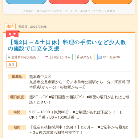
派遣会社
株式会社ウィルオブ・ワーク コール&オフィスデザイン事業部
未読
掲載日
2026/08/08
NEW
【週2日～＆土日休】料理の手伝いなど少人数
の施設で自立を支援
交通費別途支給あり
土日祝日が休み
残業なし
WEB登録OK
派遣
熊本市中央区
勤務地
九品寺交差点駅から---分／水前寺公園駅から---分／河原町(熊
本県)駅から---分／杉塘駅から---分
週2日～OK ■曜日固定の相談OK！ ■希望の曜日があればご相
曜日頻度
談ください！
9:00～18:00（休憩60分）■ご希望があれば下記シフトも
時間
OK！早番 7:00～16:00遅番 …
【現在も積極採用中！急募！】2カ月～ ■ご応募から最短2
期間
～3日後の就業も相談可能です！