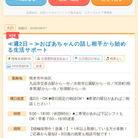
派遣会社
日研トータルソーシング株式会社 メディカルケア事業部
未読
掲載日
2026/08/07
NEW
≪週2日～≫おばあちゃんの話し相手から始め
る生活サポート
職種未経験OK
交通費別途支給あり
土日祝日が休み
残業なし
WEB登録OK
派遣
熊本市中央区
勤務地
九品寺交差点駅から---分／水前寺公園駅から---分／河原町(熊
本県)駅から---分／杉塘駅から---分
週2日～OK ■曜日固定の相談OK！ ■希望の曜日があればご相
曜日頻度
談ください！
9:00～18:00（休憩60分）■ご希望があれば下記シフトも
時間
OK！早番 7:00～16:00遅番 …
【積極採用中！急募！】＊1年以上勤務している方が多数！
期間
ご応募から最短2～3日後の就業も相談可能です！