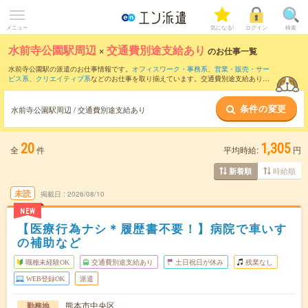
メニュー
気になる!
ログイン
検索
水前寺公園駅周辺
×
交通費別途支給あり
のお仕事一覧
水前寺公園駅の派遣のお仕事情報です。
オフィスワーク・事務系
、
営業・販売・サー
ビス系
、
クリエイティブ系
などのお仕事を取り揃えています。交通費別途支給ありの
条件の他に、
職種未経験OK
、
友だちと一緒の応募OK
、
週4日勤務
などのこだわり条件
も取り揃えています。
条件の変更
水前寺公園駅周辺 / 交通費別途支給あり
20
1,305
全
件
平均時給:
円
時給順
新着順
未読
掲載日
2026/08/10
NEW
【医療行為ナシ＊履歴書不要！】病院で車いす
の補助など
職種未経験OK
交通費別途支給あり
土日祝日が休み
残業なし
WEB登録OK
派遣
熊本市中央区
勤務地