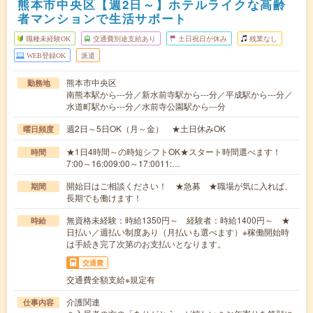
熊本市中央区【週2日～】ホテルライクな高齢
者マンションで生活サポート
職種未経験OK
交通費別途支給あり
土日祝日が休み
残業なし
WEB登録OK
派遣
熊本市中央区
勤務地
南熊本駅から---分／新水前寺駅から---分／平成駅から---分／
水道町駅から---分／水前寺公園駅から---分
週2日～5日OK（月～金） ★土日休みOK
曜日頻度
★1日4時間～の時短シフトOK★スタート時間選べます！
時間
7:00～16:009:00～17:0011:…
開始日はご相談ください！ ★急募 ★職場が気に入れば、
期間
長期でも働けます！
無資格未経験：時給1350円～ 経験者：時給1400円～ ★
時給
日払い／週払い制度あり（月払いも選べます）※稼働開始時
は手続き完了次第のお支払いとなります。
交通費
交通費全額支給※規定有
介護関連
仕事内容