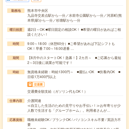
熊本市中央区
勤務地
九品寺交差点駅から---分／水前寺公園駅から---分／河原町(熊
本県)駅から---分／杉塘駅から---分
週2日～OK ■曜日固定の相談OK！ ■希望の曜日があればご相
曜日頻度
談ください！
9:00～18:00（休憩60分）■ご希望があれば下記シフトも
時間
OK！早番 7:00～16:00遅番 …
【8月中のスタートOK！急募！】2カ月～ ■ご応募から最短
期間
2～3日後に就業が可能です！
無資格未経験：時給1300円～ ■週払いOK ■扶養内OK ■
時給
日収1万400円以上
交通費
交通費全額支給（ガソリン代もOK！）
介護関連
仕事内容
≪自立した生活のための見守りやお手伝い！≫お年寄りが少
人数で生活する「グループホーム」。利用者さんが…
職種未経験OK / ブランクOK / パソコンスキル不要 / 英語力不
応募資格
要