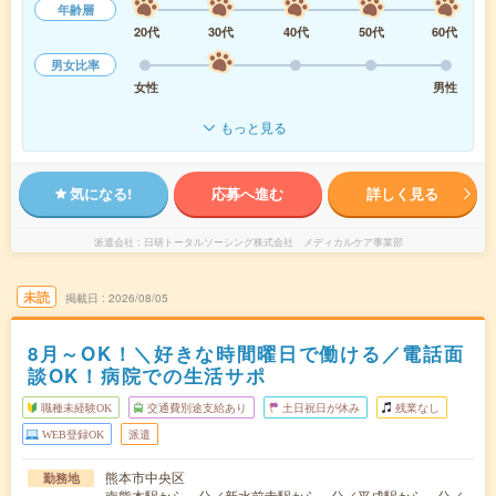
年齢層
20代
30代
40代
50代
60代
男女比率
女性
男性
もっと見る
気になる!
応募へ進む
詳しく見る
派遣会社
日研トータルソーシング株式会社 メディカルケア事業部
未読
掲載日
2026/08/05
8月～OK！＼好きな時間曜日で働ける／電話面
談OK！病院での生活サポ
職種未経験OK
交通費別途支給あり
土日祝日が休み
残業なし
WEB登録OK
派遣
熊本市中央区
勤務地
南熊本駅から---分／新水前寺駅から---分／平成駅から---分／