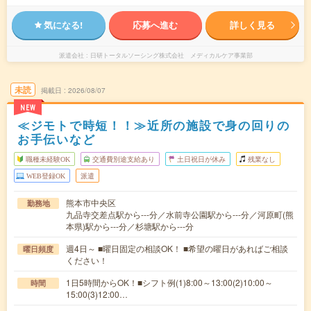
気になる!
応募へ進む
詳しく見る
派遣会社
日研トータルソーシング株式会社 メディカルケア事業部
未読
掲載日
2026/08/07
NEW
≪ジモトで時短！！≫近所の施設で身の回りの
お手伝いなど
職種未経験OK
交通費別途支給あり
土日祝日が休み
残業なし
WEB登録OK
派遣
熊本市中央区
勤務地
九品寺交差点駅から---分／水前寺公園駅から---分／河原町(熊
本県)駅から---分／杉塘駅から---分
週4日～ ■曜日固定の相談OK！ ■希望の曜日があればご相談
曜日頻度
ください！
1日5時間からOK！■シフト例(1)8:00～13:00(2)10:00～
時間
15:00(3)12:00…