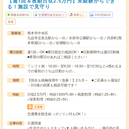
【週1回＆夜勤日収2.5万円】未経験からでき
る！施設で見守り
職種未経験OK
交通費別途支給あり
残業なし
WEB登録OK
派遣
熊本市中央区
勤務地
九品寺交差点駅から---分／水前寺公園駅から---分／河原町(熊
本県)駅から---分／杉塘駅から---分
週1回～OK ■曜日固定の相談OK！ ■日勤期間中は週2日勤務
曜日頻度
■希望の曜日があればご相談ください！
▽シフト例・16:30～翌9:30・16:30～翌10:30など※慣れるま
時間
での最初のうちは日勤からの…
【現在も積極採用中！急募！】2カ月～ ■ご応募から最短2
期間
～3日後の就業も相談可能です！
日収2.5万円：時給1300円×8h＋残業割増（時給1.25×8h）
時給
+深夜割増（時給0.25×5h）
交通費
交通費全額支給（ガソリン代もOK！）
介護関連
仕事内容
<生活サポートスタッフ>▼ お願いするのは… ・施設内の見