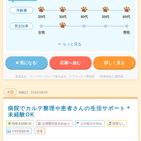
年齢層
20代
30代
40代
50代
60代
男女比率
女性
男性
もっと見る
気になる!
応募へ進む
詳しく見る
派遣会社
マンパワーグループ株式会社 ケアサービス事業部 （医療福祉介護関連）
未読
掲載日
2026/08/05
病院でカルテ整理や患者さんの生活サポート＊
未経験OK
職種未経験OK
交通費別途支給あり
土日祝日が休み
残業なし
WEB登録OK
派遣