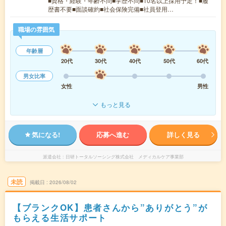
■資格・経験・年齢不問■学歴不問■10名以上採用予定！■履
歴書不要■面談確約■社会保険完備■社員登用…
職場の雰囲気
年齢層
20代
30代
40代
50代
60代
男女比率
女性
男性
もっと見る
気になる!
応募へ進む
詳しく見る
派遣会社
日研トータルソーシング株式会社 メディカルケア事業部
未読
掲載日
2026/08/02
【ブランクOK】患者さんから”ありがとう”が
もらえる生活サポート