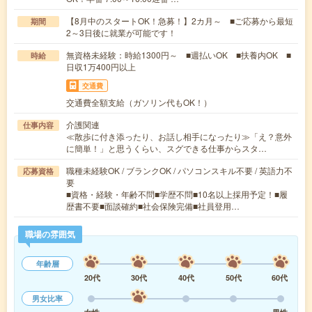
【8月中のスタートOK！急募！】2カ月～ ■ご応募から最短
期間
2～3日後に就業が可能です！
無資格未経験：時給1300円～ ■週払いOK ■扶養内OK ■
時給
日収1万400円以上
交通費
交通費全額支給（ガソリン代もOK！）
介護関連
仕事内容
≪散歩に付き添ったり、お話し相手になったり≫「え？意外
に簡単！」と思うくらい、スグできる仕事からスタ…
職種未経験OK / ブランクOK / パソコンスキル不要 / 英語力不
応募資格
要
■資格・経験・年齢不問■学歴不問■10名以上採用予定！■履
歴書不要■面談確約■社会保険完備■社員登用…
職場の雰囲気
年齢層
20代
30代
40代
50代
60代
男女比率