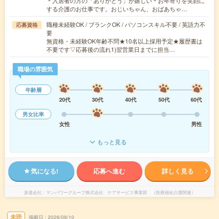
＊入居者の方の「ありがとう」が嬉しい＊お年寄りを笑顔に
する介護のお仕事です。おじいちゃん、おばあちゃ…
職種未経験OK / ブランクOK / パソコンスキル不要 / 英語力不
応募資格
要
無資格・未経験OK年齢不問★10名以上採用予定★履歴書は
不要です▽応募後の流れ1)翌営業日までに担当…
職場の雰囲気
年齢層
20代
30代
40代
50代
60代
男女比率
女性
男性
もっと見る
気になる!
応募へ進む
詳しく見る
派遣会社
マンパワーグループ株式会社 ケアサービス事業部 （医療福祉介護関連）
未読
掲載日
2026/08/10