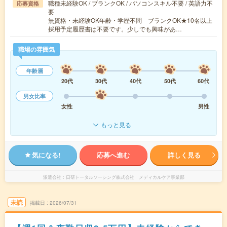
職種未経験OK / ブランクOK / パソコンスキル不要 / 英語力不
応募資格
要
無資格・未経験OK年齢・学歴不問 ブランクOK★10名以上
採用予定履歴書は不要です。少しでも興味があ…
職場の雰囲気
年齢層
20代
30代
40代
50代
60代
男女比率
女性
男性
もっと見る
気になる!
応募へ進む
詳しく見る
派遣会社
日研トータルソーシング株式会社 メディカルケア事業部
未読
掲載日
2026/07/31