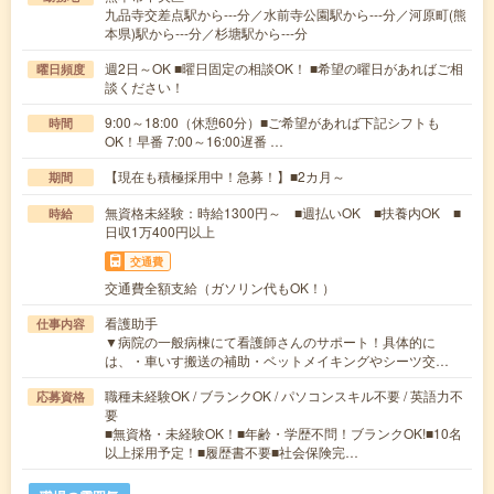
九品寺交差点駅から---分／水前寺公園駅から---分／河原町(熊
本県)駅から---分／杉塘駅から---分
週2日～OK ■曜日固定の相談OK！ ■希望の曜日があればご相
曜日頻度
談ください！
9:00～18:00（休憩60分）■ご希望があれば下記シフトも
時間
OK！早番 7:00～16:00遅番 …
【現在も積極採用中！急募！】■2カ月～
期間
無資格未経験：時給1300円～ ■週払いOK ■扶養内OK ■
時給
日収1万400円以上
交通費
交通費全額支給（ガソリン代もOK！）
看護助手
仕事内容
▼病院の一般病棟にて看護師さんのサポート！具体的に
は、・車いす搬送の補助・ベットメイキングやシーツ交…
職種未経験OK / ブランクOK / パソコンスキル不要 / 英語力不
応募資格
要
■無資格・未経験OK！■年齢・学歴不問！ブランクOK!■10名
以上採用予定！■履歴書不要■社会保険完…