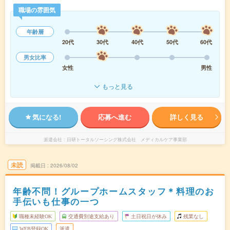
職場の雰囲気
年齢層
20代
30代
40代
50代
60代
男女比率
女性
男性
もっと見る
気になる!
応募へ進む
詳しく見る
派遣会社
日研トータルソーシング株式会社 メディカルケア事業部
未読
掲載日
2026/08/02
年齢不問！グループホームスタッフ＊料理のお
手伝いも仕事の一つ
職種未経験OK
交通費別途支給あり
土日祝日が休み
残業なし
WEB登録OK
派遣