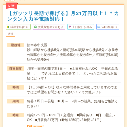
NEW
【ガッツリ長期で稼げる】月21万円以上！＊カ
ンタン入力や電話対応！
職種未経験OK
交通費別途支給あり
土日祝日が休み
WEB登録OK
派遣
熊本市中央区
勤務地
段山町駅から徒歩5分／新町(熊本県)駅から徒歩5分／水前寺
公園駅から徒歩5分／洗馬橋駅から徒歩5分／河原町(熊本県)
駅から徒歩5分
月曜～日曜の間で週3日～ ■土日祝休みもOK 「平日のみ希
曜日頻度
望！」 「できれば土日祝のみで！」 といったご相談もお気
軽にどうぞ！
【1日6時間～OK】様々な時間帯をご用意していますのでま
時間
ずはご希望をお聞かせください！＜その他シフト…
急募！即日～長期 ■8月～・9月～の就業、短期もご相談く
期間
ださい！
時給1250円～1350円＋交通費 ■昇給あり ■日・週払い
時給
OK ■月収例21万円（時給1250円×8時間×21日）