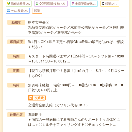
職種未経験OK
交通費別途支給あり
土日祝日が休み
残業なし
WEB登録OK
派遣
熊本市中央区
勤務地
九品寺交差点駅から---分／水前寺公園駅から---分／河原町(熊
本県)駅から---分／杉塘駅から---分
週4日～OK ※曜日固定の相談OK ※希望の曜日があればご相談
曜日頻度
ください
★スタート時間選べます／1日5時間～OK～シフト例～10:00
時間
～15:0011:00～16:0012…
【現在も積極採用中！急募！】■2カ月～ 8月～、9月スター
期間
トもOK！
無資格未経験：時給1300円～ ■週払いOK ■扶養内OK ■
時給
日収1万400円以上
交通費
交通費全額支給（ガソリン代もOK！）
看護助手
仕事内容
▼病院の一般病棟にて看護師さんのサポート！＜具体的に
は…＞〇カルテをファイリングする〇チェックシート…