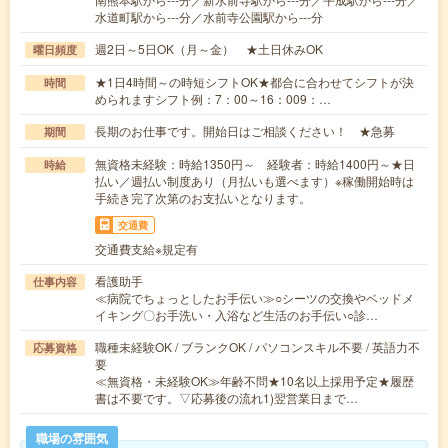
水道町駅から---分／水前寺公園駅から---分
週2日～5日OK（月～金） ★土日休みOK
曜日頻度
★1日4時間～の時短シフトOK★都合に合わせてシフトが決
時間
められますシフト例：7：00～16：009：…
長期のお仕事です。開始日はご相談ください！ ★急募
期間
無資格未経験：時給1350円～ 経験者：時給1400円～★日
時給
払い／週払い制度あり（月払いも選べます）※稼働開始時は
手続き完了次第のお支払いとなります。
交通費
交通費支給※規定有
看護助手
仕事内容
≪病院でちょっとしたお手伝い≫○シーツの交換やベッドメ
イキング〇お手洗い・入浴など生活のお手伝い○診…
職種未経験OK / ブランクOK / パソコンスキル不要 / 英語力不
応募資格
要
≪無資格・未経験OK≫年齢不問★10名以上採用予定★履歴
書は不要です。▽応募後の流れ1)翌営業日まで…
職場の雰囲気