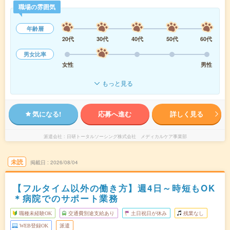
職場の雰囲気
年齢層
20代
30代
40代
50代
60代
男女比率
女性
男性
もっと見る
気になる!
応募へ進む
詳しく見る
派遣会社
日研トータルソーシング株式会社 メディカルケア事業部
未読
掲載日
2026/08/04
【フルタイム以外の働き方】週4日～時短もOK
＊病院でのサポート業務
職種未経験OK
交通費別途支給あり
土日祝日が休み
残業なし
WEB登録OK
派遣