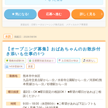
気になる!
応募へ進む
詳しく見る
派遣会社
日研トータルソーシング株式会社 メディカルケア事業部
未読
掲載日
2026/08/06
【オープニング募集】おばあちゃんのお散歩付
き添いも仕事の1つ
職種未経験OK
交通費別途支給あり
土日祝日が休み
残業なし
WEB登録OK
派遣
熊本市中央区
勤務地
九品寺交差点駅から---分／水前寺公園駅から---分／河原町(熊
本県)駅から---分／杉塘駅から---分
週2日～OK ■曜日固定の相談OK！ ■希望の曜日があればご相
曜日頻度
談ください！
9:00～18:00（休憩60分）■ご希望があれば下記シフトも
時間
OK！早番 7:00～16:00遅番 …