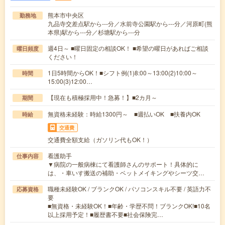
熊本市中央区
勤務地
九品寺交差点駅から---分／水前寺公園駅から---分／河原町(熊
本県)駅から---分／杉塘駅から---分
週4日～ ■曜日固定の相談OK！ ■希望の曜日があればご相談
曜日頻度
ください！
1日5時間からOK！■シフト例(1)8:00～13:00(2)10:00～
時間
15:00(3)12:00…
【現在も積極採用中！急募！】■2カ月～
期間
無資格未経験：時給1300円～ ■週払いOK ■扶養内OK
時給
交通費
交通費全額支給（ガソリン代もOK！）
看護助手
仕事内容
▼病院の一般病棟にて看護師さんのサポート！具体的に
は、・車いす搬送の補助・ベットメイキングやシーツ交…
職種未経験OK / ブランクOK / パソコンスキル不要 / 英語力不
応募資格
要
■無資格・未経験OK！■年齢・学歴不問！ブランクOK!■10名
以上採用予定！■履歴書不要■社会保険完…