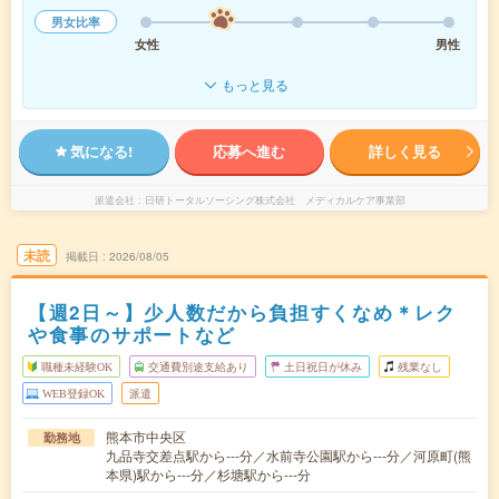
男女比率
女性
男性
もっと見る
気になる!
応募へ進む
詳しく見る
派遣会社
日研トータルソーシング株式会社 メディカルケア事業部
未読
掲載日
2026/08/05
【週2日～】少人数だから負担すくなめ＊レク
や食事のサポートなど
職種未経験OK
交通費別途支給あり
土日祝日が休み
残業なし
WEB登録OK
派遣
熊本市中央区
勤務地
九品寺交差点駅から---分／水前寺公園駅から---分／河原町(熊
本県)駅から---分／杉塘駅から---分