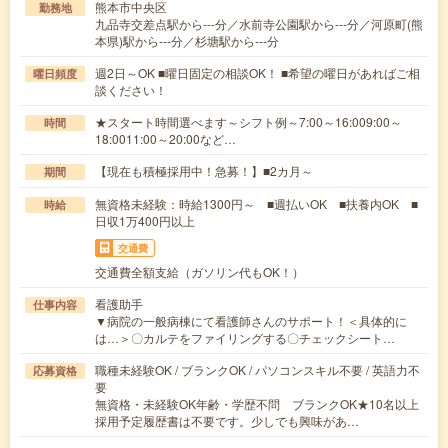
熊本市中央区
勤務地
九品寺交差点駅から---分／水前寺公園駅から---分／河原町(熊
本県)駅から---分／杉塘駅から---分
週2日～OK ■曜日固定の相談OK！ ■希望の曜日があればご相
曜日頻度
談ください！
★スタート時間選べます～シフト例～7:00～16:009:00～
時間
18:0011:00～20:00など…
【現在も積極採用中！急募！】■2カ月～
期間
無資格未経験：時給1300円～ ■週払いOK ■扶養内OK ■
時給
日収1万400円以上
交通費
交通費全額支給（ガソリン代もOK！）
看護助手
仕事内容
▼病院の一般病棟にて看護師さんのサポート！＜具体的に
は…＞〇カルテをファイリングする〇チェックシート…
職種未経験OK / ブランクOK / パソコンスキル不要 / 英語力不
応募資格
要
無資格・未経験OK年齢・学歴不問 ブランクOK★10名以上
採用予定履歴書は不要です。少しでも興味があ…