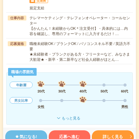
交通費
規定支給
テレマーケティング・テレフォンオペレーター・コールセン
仕事内容
ター
【かんたん！未経験からOK＊注文受付】・具体的には…内
容を確認し、専用のフォーマットに入力するだけ！…
職種未経験OK / ブランクOK / パソコンスキル不要 / 英語力不
応募資格
要
★未経験者・ブランクがある方・フリーターなど、みなさま
大歓迎★・新卒・第二新卒など社会人経験がほとん…
職場の雰囲気
年齢層
20代
30代
40代
50代
60代
男女比率
女性
男性
もっと見る
気になる!
応募へ進む
詳しく見る