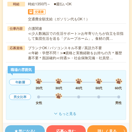
時給1350円～ ■週払いOK
時給
交通費
交通費全額支給（ガソリン代もOK！）
介護関連
仕事内容
≪少人数施設での生活サポート≫お年寄りたちが自立を目指
して集団生活を送る「グループホーム」。食材の買…
ブランクOK / パソコンスキル不要 / 英語力不要
応募資格
≪年齢・学歴不問！≫■資格と実務経験をお持ちの方＊履歴
書不要＊面談確約≪待遇≫・社会保険完備・社員登…
職場の雰囲気
年齢層
20代
30代
40代
50代
60代
男女比率
女性
男性
もっと見る
気になる!
応募へ進む
詳しく見る