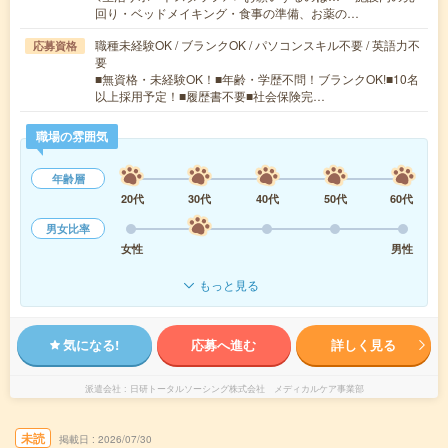
回り・ベッドメイキング・食事の準備、お薬の…
職種未経験OK / ブランクOK / パソコンスキル不要 / 英語力不
応募資格
要
■無資格・未経験OK！■年齢・学歴不問！ブランクOK!■10名
以上採用予定！■履歴書不要■社会保険完…
職場の雰囲気
年齢層
20代
30代
40代
50代
60代
男女比率
女性
男性
もっと見る
気になる!
応募へ進む
詳しく見る
派遣会社
日研トータルソーシング株式会社 メディカルケア事業部
未読
掲載日
2026/07/30