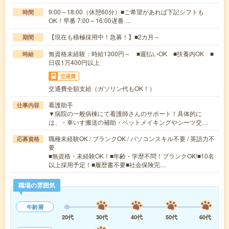
9:00～18:00（休憩60分）■ご希望があれば下記シフトも
時間
OK！早番 7:00～16:00遅番 …
【現在も積極採用中！急募！】■2カ月～
期間
無資格未経験：時給1300円～ ■週払いOK ■扶養内OK ■
時給
日収1万400円以上
交通費
交通費全額支給（ガソリン代もOK！）
看護助手
仕事内容
▼病院の一般病棟にて看護師さんのサポート！具体的に
は、・車いす搬送の補助・ベットメイキングやシーツ交…
職種未経験OK / ブランクOK / パソコンスキル不要 / 英語力不
応募資格
要
■無資格・未経験OK！■年齢・学歴不問！ブランクOK!■10名
以上採用予定！■履歴書不要■社会保険完…
職場の雰囲気
年齢層
20代
30代
40代
50代
60代