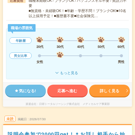
職種未経験OK / ブランクOK / パソコンスキル不要 / 英語力不
応募資格
要
■無資格・未経験OK！■年齢・学歴不問！ブランクOK!■10名
以上採用予定！■履歴書不要■社会保険完…
職場の雰囲気
年齢層
20代
30代
40代
50代
60代
男女比率
女性
男性
もっと見る
気になる!
応募へ進む
詳しく見る
派遣会社
日研トータルソーシング株式会社 メディカルケア事業部
未読
掲載日
2026/07/30
説明会参加で2000円get！＊お話し相手から始