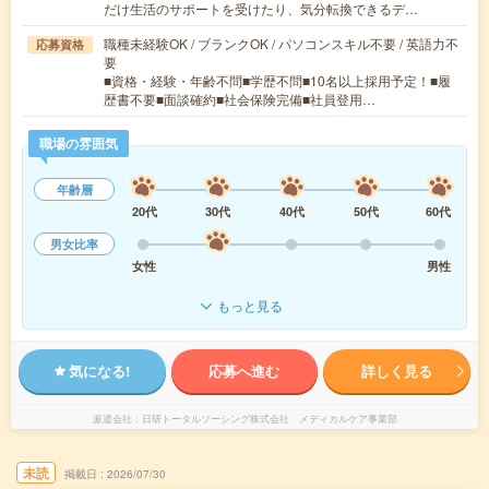
だけ生活のサポートを受けたり、気分転換できるデ…
職種未経験OK / ブランクOK / パソコンスキル不要 / 英語力不
応募資格
要
■資格・経験・年齢不問■学歴不問■10名以上採用予定！■履
歴書不要■面談確約■社会保険完備■社員登用…
職場の雰囲気
年齢層
20代
30代
40代
50代
60代
男女比率
女性
男性
もっと見る
気になる!
応募へ進む
詳しく見る
派遣会社
日研トータルソーシング株式会社 メディカルケア事業部
未読
掲載日
2026/07/30