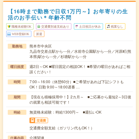
【16時まで勤務で日収1万円～】お年寄りの生
活のお手伝い＊年齢不問
職種未経験OK
交通費別途支給あり
土日祝日が休み
残業なし
WEB登録OK
派遣
熊本市中央区
勤務地
九品寺交差点駅から---分／水前寺公園駅から---分／河原町(熊
本県)駅から---分／杉塘駅から---分
週2日～OK ■曜日固定の相談OK！ ■希望の曜日があればご相
曜日頻度
談ください！
7:00～16:00（休憩60分）■ご希望があれば下記シフトも
時間
OK！日勤 9:00～18:00遅番 …
【現在も積極採用中！】2カ月～ ■ご応募から最短2～3日後
期間
の就業も相談可能です！
無資格未経験：時給1300円～ ■週払いOK
時給
交通費
交通費全額支給（ガソリン代もOK！）
介護関連
仕事内容