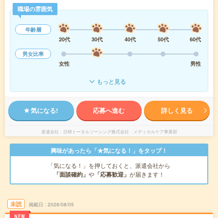
職場の雰囲気
年齢層
20代
30代
40代
50代
60代
男女比率
女性
男性
もっと見る
気になる!
応募へ進む
詳しく見る
派遣会社
日研トータルソーシング株式会社 メディカルケア事業部
興味があったら「★気になる！」をタップ！
「気になる！」を押しておくと、派遣会社から
「面談確約」
や
「応募歓迎」
が届きます！
未読
掲載日
2026/08/05
NEW