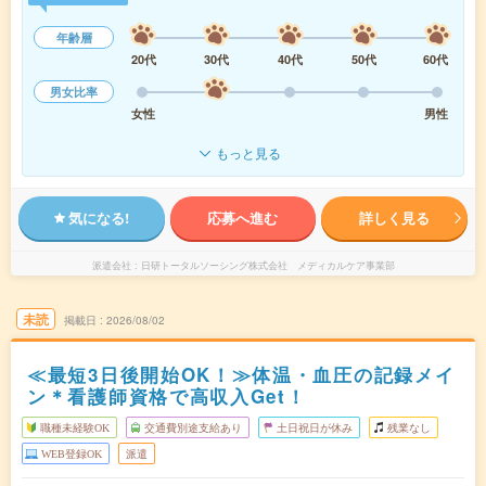
年齢層
20代
30代
40代
50代
60代
男女比率
女性
男性
もっと見る
気になる!
応募へ進む
詳しく見る
派遣会社
日研トータルソーシング株式会社 メディカルケア事業部
未読
掲載日
2026/08/02
≪最短3日後開始OK！≫体温・血圧の記録メイ
ン＊看護師資格で高収入Get！
職種未経験OK
交通費別途支給あり
土日祝日が休み
残業なし
WEB登録OK
派遣