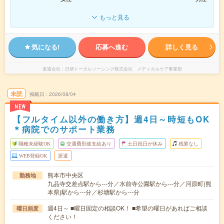
もっと見る
気になる!
応募へ進む
詳しく見る
派遣会社
日研トータルソーシング株式会社 メディカルケア事業部
未読
掲載日
2026/08/04
NEW
【フルタイム以外の働き方】週4日～時短もOK
＊病院でのサポート業務
職種未経験OK
交通費別途支給あり
土日祝日が休み
残業なし
WEB登録OK
派遣
熊本市中央区
勤務地
九品寺交差点駅から---分／水前寺公園駅から---分／河原町(熊
本県)駅から---分／杉塘駅から---分
週4日～ ■曜日固定の相談OK！ ■希望の曜日があればご相談
曜日頻度
ください！