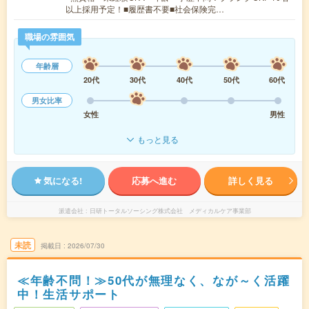
以上採用予定！■履歴書不要■社会保険完…
職場の雰囲気
年齢層
20代
30代
40代
50代
60代
男女比率
女性
男性
もっと見る
気になる!
応募へ進む
詳しく見る
派遣会社
日研トータルソーシング株式会社 メディカルケア事業部
未読
掲載日
2026/07/30
≪年齢不問！≫50代が無理なく、なが～く活躍
中！生活サポート