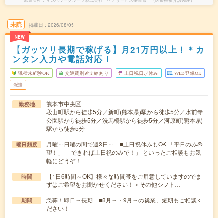
派遣会社
マンパワーグループ株式会社 ケアサービス事業部 （医療福祉介護関連）
未読
掲載日
2026/08/05
NEW
【ガッツリ長期で稼げる】月21万円以上！＊カ
ンタン入力や電話対応！
職種未経験OK
交通費別途支給あり
土日祝日が休み
WEB登録OK
派遣
熊本市中央区
勤務地
段山町駅から徒歩5分／新町(熊本県)駅から徒歩5分／水前寺
公園駅から徒歩5分／洗馬橋駅から徒歩5分／河原町(熊本県)
駅から徒歩5分
月曜～日曜の間で週3日～ ■土日祝休みもOK 「平日のみ希
曜日頻度
望！」 「できれば土日祝のみで！」 といったご相談もお気
軽にどうぞ！
【1日6時間～OK】様々な時間帯をご用意していますのでま
時間
ずはご希望をお聞かせください！＜その他シフト…
急募！即日～長期 ■8月～・9月～の就業、短期もご相談く
期間
ださい！