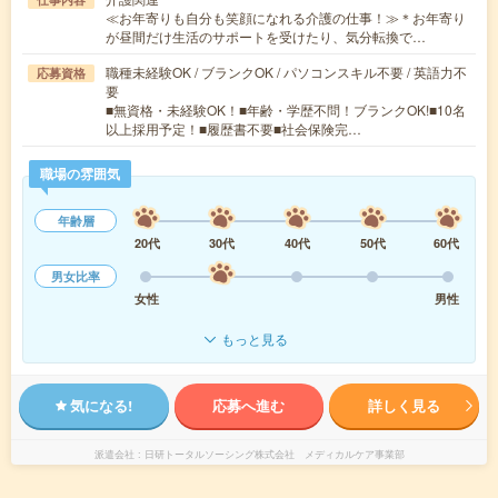
≪お年寄りも自分も笑顔になれる介護の仕事！≫＊お年寄り
が昼間だけ生活のサポートを受けたり、気分転換で…
職種未経験OK / ブランクOK / パソコンスキル不要 / 英語力不
応募資格
要
■無資格・未経験OK！■年齢・学歴不問！ブランクOK!■10名
以上採用予定！■履歴書不要■社会保険完…
職場の雰囲気
年齢層
20代
30代
40代
50代
60代
男女比率
女性
男性
もっと見る
気になる!
応募へ進む
詳しく見る
派遣会社
日研トータルソーシング株式会社 メディカルケア事業部