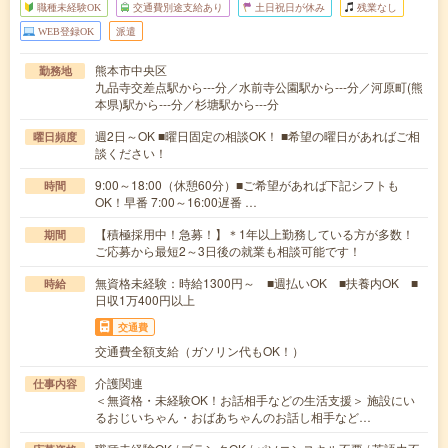
職種未経験OK
交通費別途支給あり
土日祝日が休み
残業なし
WEB登録OK
派遣
熊本市中央区
勤務地
九品寺交差点駅から---分／水前寺公園駅から---分／河原町(熊
本県)駅から---分／杉塘駅から---分
週2日～OK ■曜日固定の相談OK！ ■希望の曜日があればご相
曜日頻度
談ください！
9:00～18:00（休憩60分）■ご希望があれば下記シフトも
時間
OK！早番 7:00～16:00遅番 …
【積極採用中！急募！】＊1年以上勤務している方が多数！
期間
ご応募から最短2～3日後の就業も相談可能です！
無資格未経験：時給1300円～ ■週払いOK ■扶養内OK ■
時給
日収1万400円以上
交通費
交通費全額支給（ガソリン代もOK！）
介護関連
仕事内容
＜無資格・未経験OK！お話相手などの生活支援＞ 施設にい
るおじいちゃん・おばあちゃんのお話し相手など…