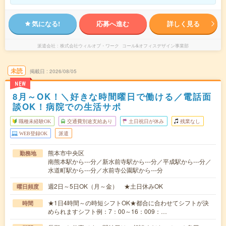
気になる!
応募へ進む
詳しく見る
派遣会社
株式会社ウィルオブ・ワーク コール&オフィスデザイン事業部
未読
掲載日
2026/08/05
NEW
8月～OK！＼好きな時間曜日で働ける／電話面
談OK！病院での生活サポ
職種未経験OK
交通費別途支給あり
土日祝日が休み
残業なし
WEB登録OK
派遣
熊本市中央区
勤務地
南熊本駅から---分／新水前寺駅から---分／平成駅から---分／
水道町駅から---分／水前寺公園駅から---分
週2日～5日OK（月～金） ★土日休みOK
曜日頻度
★1日4時間～の時短シフトOK★都合に合わせてシフトが決
時間
められますシフト例：7：00～16：009：…