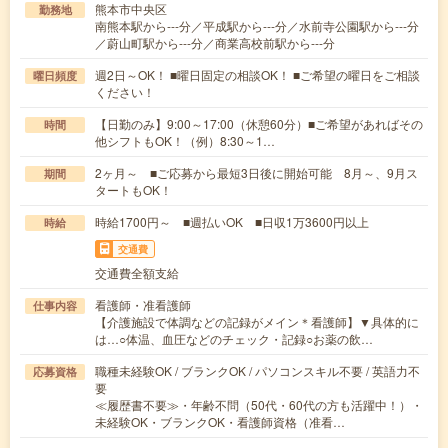
熊本市中央区
勤務地
南熊本駅から---分／平成駅から---分／水前寺公園駅から---分
／蔚山町駅から---分／商業高校前駅から---分
週2日～OK！ ■曜日固定の相談OK！ ■ご希望の曜日をご相談
曜日頻度
ください！
【日勤のみ】9:00～17:00（休憩60分）■ご希望があればその
時間
他シフトもOK！（例）8:30～1…
2ヶ月～ ■ご応募から最短3日後に開始可能 8月～、9月ス
期間
タートもOK！
時給1700円～ ■週払いOK ■日収1万3600円以上
時給
交通費
交通費全額支給
看護師・准看護師
仕事内容
【介護施設で体調などの記録がメイン＊看護師】▼具体的に
は…○体温、血圧などのチェック・記録○お薬の飲…
職種未経験OK / ブランクOK / パソコンスキル不要 / 英語力不
応募資格
要
≪履歴書不要≫・年齢不問（50代・60代の方も活躍中！）・
未経験OK・ブランクOK・看護師資格（准看…