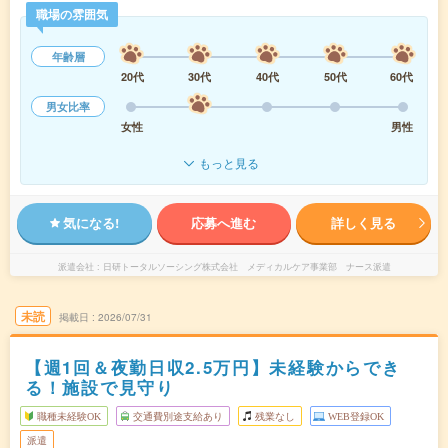
職場の雰囲気
年齢層
20代
30代
40代
50代
60代
男女比率
女性
男性
もっと見る
気になる!
応募へ進む
詳しく見る
派遣会社
日研トータルソーシング株式会社 メディカルケア事業部 ナース派遣
未読
掲載日
2026/07/31
【週1回＆夜勤日収2.5万円】未経験からでき
る！施設で見守り
職種未経験OK
交通費別途支給あり
残業なし
WEB登録OK
派遣