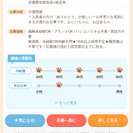
交通費全額支給※規定有
介護関連
仕事内容
＊入居者の方の「ありがとう」が嬉しい＊お年寄りを笑顔に
する介護のお仕事です。おじいちゃん、おばあちゃ…
職種未経験OK / ブランクOK / パソコンスキル不要 / 英語力不
応募資格
要
無資格・未経験OK年齢不問★10名以上採用予定★履歴書は
不要です▽応募後の流れ1)翌営業日までに担当…
職場の雰囲気
年齢層
20代
30代
40代
50代
60代
男女比率
女性
男性
もっと見る
気になる!
応募へ進む
詳しく見る