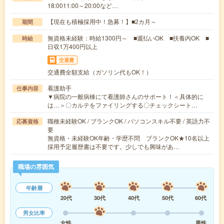
18:0011:00～20:00など…
【現在も積極採用中！急募！】■2カ月～
期間
無資格未経験：時給1300円～ ■週払いOK ■扶養内OK ■
時給
日収1万400円以上
交通費
交通費全額支給（ガソリン代もOK！）
看護助手
仕事内容
▼病院の一般病棟にて看護師さんのサポート！＜具体的に
は…＞〇カルテをファイリングする〇チェックシート…
職種未経験OK / ブランクOK / パソコンスキル不要 / 英語力不
応募資格
要
無資格・未経験OK年齢・学歴不問 ブランクOK★10名以上
採用予定履歴書は不要です。少しでも興味があ…
職場の雰囲気
年齢層
20代
30代
40代
50代
60代
男女比率
女性
男性