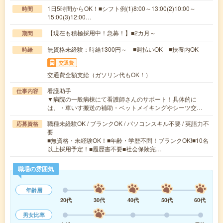
1日5時間からOK！■シフト例(1)8:00～13:00(2)10:00～
時間
15:00(3)12:00…
【現在も積極採用中！急募！】■2カ月～
期間
無資格未経験：時給1300円～ ■週払いOK ■扶養内OK
時給
交通費
交通費全額支給（ガソリン代もOK！）
看護助手
仕事内容
▼病院の一般病棟にて看護師さんのサポート！具体的に
は、・車いす搬送の補助・ベットメイキングやシーツ交…
職種未経験OK / ブランクOK / パソコンスキル不要 / 英語力不
応募資格
要
■無資格・未経験OK！■年齢・学歴不問！ブランクOK!■10名
以上採用予定！■履歴書不要■社会保険完…
職場の雰囲気
年齢層
20代
30代
40代
50代
60代
男女比率