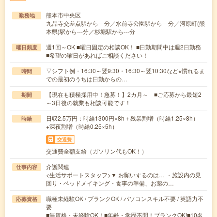
熊本市中央区
勤務地
九品寺交差点駅から---分／水前寺公園駅から---分／河原町(熊
本県)駅から---分／杉塘駅から---分
週1回～OK ■曜日固定の相談OK！ ■日勤期間中は週2日勤務
曜日頻度
■希望の曜日があればご相談ください！
▽シフト例・16:30～翌9:30・16:30～翌10:30など※慣れるま
時間
での最初のうちは日勤からの…
【現在も積極採用中！急募！】2カ月～ ■ご応募から最短2
期間
～3日後の就業も相談可能です！
日収2.5万円：時給1300円×8h＋残業割増（時給1.25×8h）
時給
+深夜割増（時給0.25×5h）
交通費
交通費全額支給（ガソリン代もOK！）
介護関連
仕事内容
<生活サポートスタッフ>▼ お願いするのは… ・施設内の見
回り・ベッドメイキング・食事の準備、お薬の…
職種未経験OK / ブランクOK / パソコンスキル不要 / 英語力不
応募資格
要
■無資格・未経験OK！■年齢・学歴不問！ブランクOK!■10名