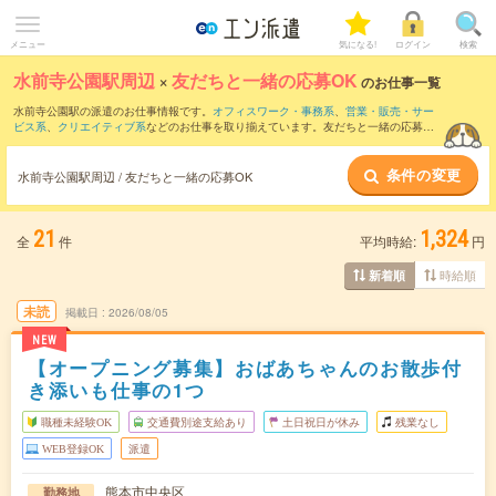
メニュー
気になる!
ログイン
検索
水前寺公園駅周辺
×
友だちと一緒の応募OK
のお仕事一覧
水前寺公園駅の派遣のお仕事情報です。
オフィスワーク・事務系
、
営業・販売・サー
ビス系
、
クリエイティブ系
などのお仕事を取り揃えています。友だちと一緒の応募OK
の条件の他に、
交通費別途支給あり
、
職種未経験OK
、
週4日勤務
などのこだわり条件
も取り揃えています。
条件の変更
水前寺公園駅周辺 / 友だちと一緒の応募OK
21
1,324
全
件
平均時給:
円
時給順
新着順
未読
掲載日
2026/08/05
NEW
【オープニング募集】おばあちゃんのお散歩付
き添いも仕事の1つ
職種未経験OK
交通費別途支給あり
土日祝日が休み
残業なし
WEB登録OK
派遣
熊本市中央区
勤務地