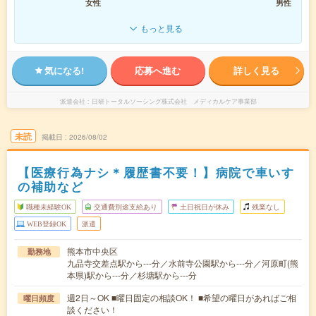
女性
男性
もっと見る
気になる!
応募へ進む
詳しく見る
派遣会社
日研トータルソーシング株式会社 メディカルケア事業部
未読
掲載日
2026/08/02
【医療行為ナシ＊履歴書不要！】病院で車いす
の補助など
職種未経験OK
交通費別途支給あり
土日祝日が休み
残業なし
WEB登録OK
派遣
熊本市中央区
勤務地
九品寺交差点駅から---分／水前寺公園駅から---分／河原町(熊
本県)駅から---分／杉塘駅から---分
週2日～OK ■曜日固定の相談OK！ ■希望の曜日があればご相
曜日頻度
談ください！