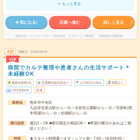
もっと見る
気になる!
応募へ進む
詳しく見る
派遣会社
マンパワーグループ株式会社 ケアサービス事業部 （医療福祉介護関連）
未読
掲載日
2026/08/05
NEW
病院でカルテ整理や患者さんの生活サポート＊
未経験OK
職種未経験OK
交通費別途支給あり
土日祝日が休み
残業なし
WEB登録OK
派遣
熊本市中央区
勤務地
九品寺交差点駅から---分／水前寺公園駅から---分／河原町(熊
本県)駅から---分／杉塘駅から---分
週2日～OK ■曜日固定の相談OK！ ■希望の曜日があればご相
曜日頻度
談ください！
★スタート時間選べます～シフト例～7:00～16:009:00～
時間