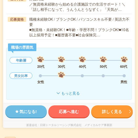
／無資格未経験から始める介護施設での生活サポート！＼
「話し相手になって、うんうんとうなずく」「天気が…
職種未経験OK / ブランクOK / パソコンスキル不要 / 英語力不
応募資格
要
■無資格・未経験OK！■年齢・学歴不問！ブランクOK!■10名
以上採用予定！■履歴書不要■社会保険完…
職場の雰囲気
年齢層
20代
30代
40代
50代
60代
男女比率
女性
男性
もっと見る
気になる!
応募へ進む
詳しく見る
派遣会社
日研トータルソーシング株式会社 メディカルケア事業部