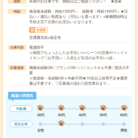
長期のお仕事です。開始日はご相談ください！ ★急募
期間
無資格未経験：時給1350円～ 経験者：時給1400円～★日
時給
払い／週払い制度あり（月払いも選べます）※稼働開始時は
手続き完了次第のお支払いとなります。
交通費
交通費支給※規定有
看護助手
仕事内容
≪病院でちょっとしたお手伝い≫○シーツの交換やベッドメ
イキング〇お手洗い・入浴など生活のお手伝い○診…
職種未経験OK / ブランクOK / パソコンスキル不要 / 英語力不
応募資格
要
≪無資格・未経験OK≫年齢不問★10名以上採用予定★履歴
書は不要です。▽応募後の流れ1)翌営業日まで…
職場の雰囲気
年齢層
20代
30代
40代
50代
60代
男女比率
女性
男性