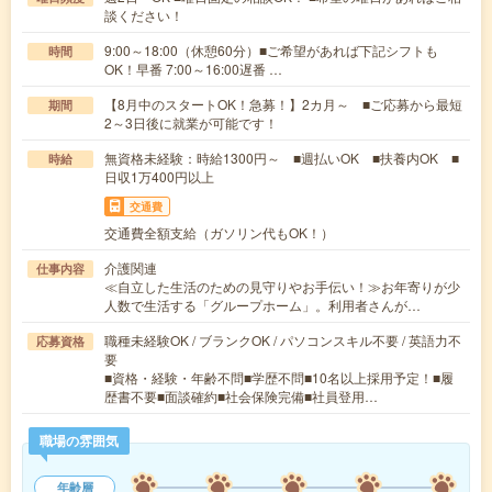
談ください！
9:00～18:00（休憩60分）■ご希望があれば下記シフトも
時間
OK！早番 7:00～16:00遅番 …
【8月中のスタートOK！急募！】2カ月～ ■ご応募から最短
期間
2～3日後に就業が可能です！
無資格未経験：時給1300円～ ■週払いOK ■扶養内OK ■
時給
日収1万400円以上
交通費
交通費全額支給（ガソリン代もOK！）
介護関連
仕事内容
≪自立した生活のための見守りやお手伝い！≫お年寄りが少
人数で生活する「グループホーム」。利用者さんが…
職種未経験OK / ブランクOK / パソコンスキル不要 / 英語力不
応募資格
要
■資格・経験・年齢不問■学歴不問■10名以上採用予定！■履
歴書不要■面談確約■社会保険完備■社員登用…
職場の雰囲気
年齢層