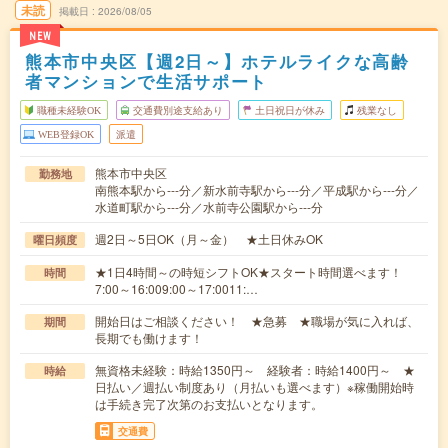
未読
掲載日
2026/08/05
NEW
熊本市中央区【週2日～】ホテルライクな高齢
者マンションで生活サポート
職種未経験OK
交通費別途支給あり
土日祝日が休み
残業なし
WEB登録OK
派遣
熊本市中央区
勤務地
南熊本駅から---分／新水前寺駅から---分／平成駅から---分／
水道町駅から---分／水前寺公園駅から---分
週2日～5日OK（月～金） ★土日休みOK
曜日頻度
★1日4時間～の時短シフトOK★スタート時間選べます！
時間
7:00～16:009:00～17:0011:…
開始日はご相談ください！ ★急募 ★職場が気に入れば、
期間
長期でも働けます！
無資格未経験：時給1350円～ 経験者：時給1400円～ ★
時給
日払い／週払い制度あり（月払いも選べます）※稼働開始時
は手続き完了次第のお支払いとなります。
交通費