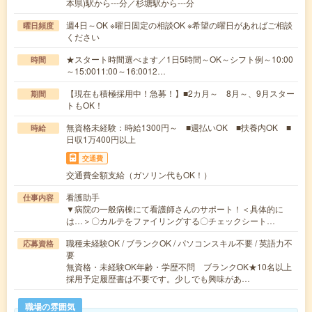
本県)駅から---分／杉塘駅から---分
週4日～OK ※曜日固定の相談OK ※希望の曜日があればご相談
曜日頻度
ください
★スタート時間選べます／1日5時間～OK～シフト例～10:00
時間
～15:0011:00～16:0012…
【現在も積極採用中！急募！】■2カ月～ 8月～、9月スター
期間
トもOK！
無資格未経験：時給1300円～ ■週払いOK ■扶養内OK ■
時給
日収1万400円以上
交通費
交通費全額支給（ガソリン代もOK！）
看護助手
仕事内容
▼病院の一般病棟にて看護師さんのサポート！＜具体的に
は…＞〇カルテをファイリングする〇チェックシート…
職種未経験OK / ブランクOK / パソコンスキル不要 / 英語力不
応募資格
要
無資格・未経験OK年齢・学歴不問 ブランクOK★10名以上
採用予定履歴書は不要です。少しでも興味があ…
職場の雰囲気