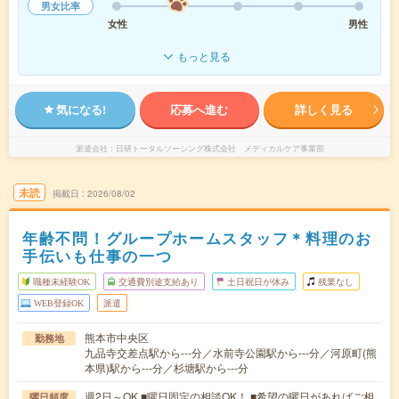
男女比率
女性
男性
もっと見る
気になる!
応募へ進む
詳しく見る
派遣会社
日研トータルソーシング株式会社 メディカルケア事業部
未読
掲載日
2026/08/02
年齢不問！グループホームスタッフ＊料理のお
手伝いも仕事の一つ
職種未経験OK
交通費別途支給あり
土日祝日が休み
残業なし
WEB登録OK
派遣
熊本市中央区
勤務地
九品寺交差点駅から---分／水前寺公園駅から---分／河原町(熊
本県)駅から---分／杉塘駅から---分
週2日～OK ■曜日固定の相談OK！ ■希望の曜日があればご相
曜日頻度