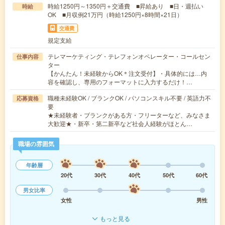
時給1250円～1350円＋交通費 ■昇給あり ■日・週払い
時給
OK ■月収例21万円（時給1250円×8時間×21日）
交通費
規定支給
テレマーケティング・テレフォンオペレーター・コールセン
仕事内容
ター
【かんたん！未経験からOK＊注文受付】・具体的には…内
容を確認し、専用のフォーマットに入力するだけ！…
職種未経験OK / ブランクOK / パソコンスキル不要 / 英語力不
応募資格
要
★未経験者・ブランクがある方・フリーターなど、みなさま
大歓迎★・新卒・第二新卒など社会人経験がほとん…
職場の雰囲気
年齢層
20代
30代
40代
50代
60代
男女比率
女性
男性
もっと見る