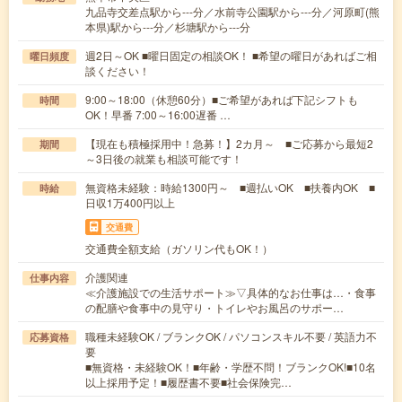
九品寺交差点駅から---分／水前寺公園駅から---分／河原町(熊
本県)駅から---分／杉塘駅から---分
週2日～OK ■曜日固定の相談OK！ ■希望の曜日があればご相
曜日頻度
談ください！
9:00～18:00（休憩60分）■ご希望があれば下記シフトも
時間
OK！早番 7:00～16:00遅番 …
【現在も積極採用中！急募！】2カ月～ ■ご応募から最短2
期間
～3日後の就業も相談可能です！
無資格未経験：時給1300円～ ■週払いOK ■扶養内OK ■
時給
日収1万400円以上
交通費
交通費全額支給（ガソリン代もOK！）
介護関連
仕事内容
≪介護施設での生活サポート≫▽具体的なお仕事は…・食事
の配膳や食事中の見守り・トイレやお風呂のサポー…
職種未経験OK / ブランクOK / パソコンスキル不要 / 英語力不
応募資格
要
■無資格・未経験OK！■年齢・学歴不問！ブランクOK!■10名
以上採用予定！■履歴書不要■社会保険完…