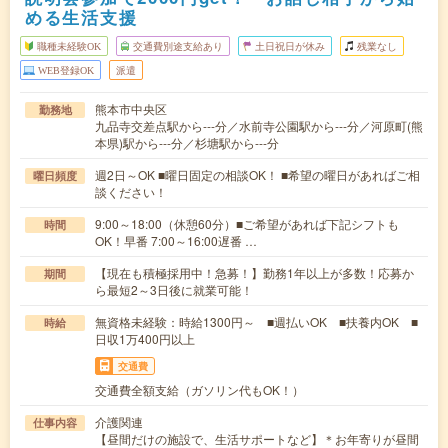
める生活支援
職種未経験OK
交通費別途支給あり
土日祝日が休み
残業なし
WEB登録OK
派遣
熊本市中央区
勤務地
九品寺交差点駅から---分／水前寺公園駅から---分／河原町(熊
本県)駅から---分／杉塘駅から---分
週2日～OK ■曜日固定の相談OK！ ■希望の曜日があればご相
曜日頻度
談ください！
9:00～18:00（休憩60分）■ご希望があれば下記シフトも
時間
OK！早番 7:00～16:00遅番 …
【現在も積極採用中！急募！】勤務1年以上が多数！応募か
期間
ら最短2～3日後に就業可能！
無資格未経験：時給1300円～ ■週払いOK ■扶養内OK ■
時給
日収1万400円以上
交通費
交通費全額支給（ガソリン代もOK！）
介護関連
仕事内容
【昼間だけの施設で、生活サポートなど】＊お年寄りが昼間