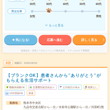
20代
30代
40代
50代
60代
男女比率
女性
男性
もっと見る
気になる!
応募へ進む
詳しく見る
派遣会社
日研トータルソーシング株式会社 メディカルケア事業部
未読
掲載日
2026/08/02
【ブランクOK】患者さんから”ありがとう”が
もらえる生活サポート
職種未経験OK
交通費別途支給あり
土日祝日が休み
残業なし
WEB登録OK
派遣
熊本市中央区
勤務地
九品寺交差点駅から---分／水前寺公園駅から---分／河原町(熊