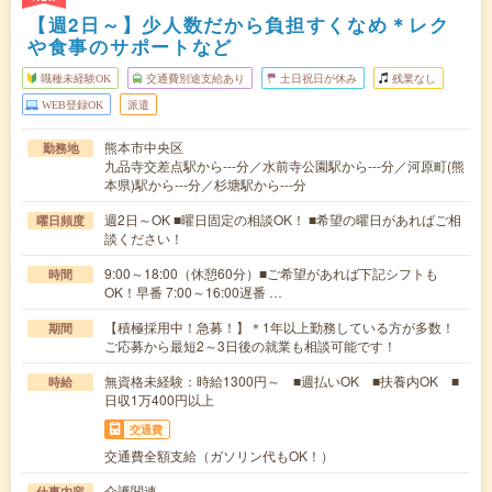
【週2日～】少人数だから負担すくなめ＊レク
や食事のサポートなど
職種未経験OK
交通費別途支給あり
土日祝日が休み
残業なし
WEB登録OK
派遣
熊本市中央区
勤務地
九品寺交差点駅から---分／水前寺公園駅から---分／河原町(熊
本県)駅から---分／杉塘駅から---分
週2日～OK ■曜日固定の相談OK！ ■希望の曜日があればご相
曜日頻度
談ください！
9:00～18:00（休憩60分）■ご希望があれば下記シフトも
時間
OK！早番 7:00～16:00遅番 …
【積極採用中！急募！】＊1年以上勤務している方が多数！
期間
ご応募から最短2～3日後の就業も相談可能です！
無資格未経験：時給1300円～ ■週払いOK ■扶養内OK ■
時給
日収1万400円以上
交通費
交通費全額支給（ガソリン代もOK！）
介護関連
仕事内容