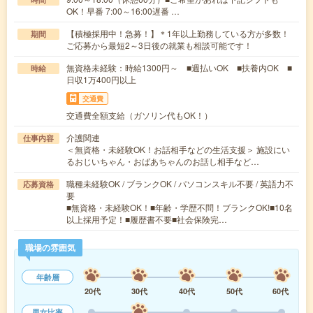
OK！早番 7:00～16:00遅番 …
【積極採用中！急募！】＊1年以上勤務している方が多数！
期間
ご応募から最短2～3日後の就業も相談可能です！
無資格未経験：時給1300円～ ■週払いOK ■扶養内OK ■
時給
日収1万400円以上
交通費
交通費全額支給（ガソリン代もOK！）
介護関連
仕事内容
＜無資格・未経験OK！お話相手などの生活支援＞ 施設にい
るおじいちゃん・おばあちゃんのお話し相手など…
職種未経験OK / ブランクOK / パソコンスキル不要 / 英語力不
応募資格
要
■無資格・未経験OK！■年齢・学歴不問！ブランクOK!■10名
以上採用予定！■履歴書不要■社会保険完…
職場の雰囲気
年齢層
20代
30代
40代
50代
60代
男女比率