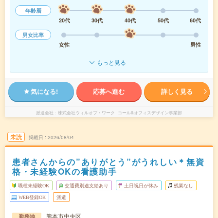
年齢層
20代
30代
40代
50代
60代
男女比率
女性
男性
もっと見る
気になる!
応募へ進む
詳しく見る
派遣会社
株式会社ウィルオブ・ワーク コール&オフィスデザイン事業部
未読
掲載日
2026/08/04
患者さんからの”ありがとう”がうれしい＊無資
格・未経験OKの看護助手
職種未経験OK
交通費別途支給あり
土日祝日が休み
残業なし
WEB登録OK
派遣
熊本市中央区
勤務地