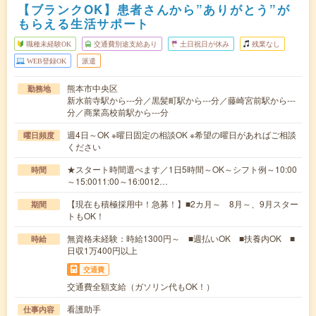
【ブランクOK】患者さんから”ありがとう”が
もらえる生活サポート
職種未経験OK
交通費別途支給あり
土日祝日が休み
残業なし
WEB登録OK
派遣
熊本市中央区
勤務地
新水前寺駅から---分／黒髪町駅から---分／藤崎宮前駅から---
分／商業高校前駅から---分
週4日～OK ※曜日固定の相談OK ※希望の曜日があればご相談
曜日頻度
ください
★スタート時間選べます／1日5時間～OK～シフト例～10:00
時間
～15:0011:00～16:0012…
【現在も積極採用中！急募！】■2カ月～ 8月～、9月スター
期間
トもOK！
無資格未経験：時給1300円～ ■週払いOK ■扶養内OK ■
時給
日収1万400円以上
交通費
交通費全額支給（ガソリン代もOK！）
看護助手
仕事内容