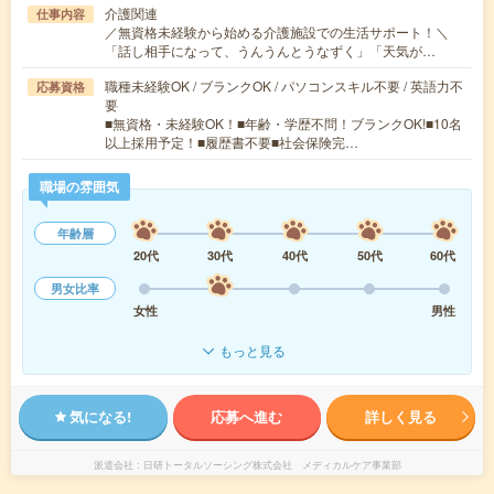
介護関連
仕事内容
／無資格未経験から始める介護施設での生活サポート！＼
「話し相手になって、うんうんとうなずく」「天気が…
職種未経験OK / ブランクOK / パソコンスキル不要 / 英語力不
応募資格
要
■無資格・未経験OK！■年齢・学歴不問！ブランクOK!■10名
以上採用予定！■履歴書不要■社会保険完…
職場の雰囲気
年齢層
20代
30代
40代
50代
60代
男女比率
女性
男性
もっと見る
気になる!
応募へ進む
詳しく見る
派遣会社
日研トータルソーシング株式会社 メディカルケア事業部