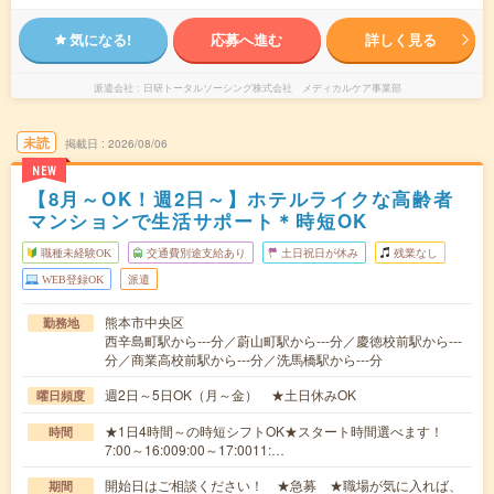
気になる!
応募へ進む
詳しく見る
派遣会社
日研トータルソーシング株式会社 メディカルケア事業部
未読
掲載日
2026/08/06
NEW
【8月～OK！週2日～】ホテルライクな高齢者
マンションで生活サポート＊時短OK
職種未経験OK
交通費別途支給あり
土日祝日が休み
残業なし
WEB登録OK
派遣
熊本市中央区
勤務地
西辛島町駅から---分／蔚山町駅から---分／慶徳校前駅から---
分／商業高校前駅から---分／洗馬橋駅から---分
週2日～5日OK（月～金） ★土日休みOK
曜日頻度
★1日4時間～の時短シフトOK★スタート時間選べます！
時間
7:00～16:009:00～17:0011:…
開始日はご相談ください！ ★急募 ★職場が気に入れば、
期間