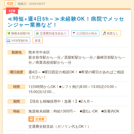
未読
掲載日
2026/08/07
NEW
≪時短×週4日5h～≫未経験OK！病院でメッセ
ンジャー業務など！
職種未経験OK
交通費別途支給あり
土日祝日が休み
残業なし
WEB登録OK
派遣
熊本市中央区
勤務地
新水前寺駅から---分／黒髪町駅から---分／藤崎宮前駅から---
分／商業高校前駅から---分
週4日～ ■曜日固定の相談OK！ ■希望の曜日があればご相談
曜日頻度
ください！
1日5時間からOK！■シフト例(1)8:00～13:00(2)10:00～
時間
15:00(3)12:00…
【現在も積極採用中！急募！】■2カ月～
期間
無資格未経験：時給1300円～ ■週払いOK ■扶養内OK
時給
交通費
交通費全額支給（ガソリン代もOK！）