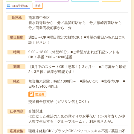
WEB登録OK
派遣
熊本市中央区
勤務地
新水前寺駅から---分／黒髪町駅から---分／藤崎宮前駅から---
分／商業高校前駅から---分
週2日～OK ■曜日固定の相談OK！ ■希望の曜日があればご相
曜日頻度
談ください！
9:00～18:00（休憩60分）■ご希望があれば下記シフトも
時間
OK！早番 7:00～16:00遅番 …
【8月中のスタートOK！急募！】2カ月～ ■ご応募から最短
期間
2～3日後に就業が可能です！
無資格未経験：時給1300円～ ■週払いOK ■扶養内OK ■
時給
日収1万400円以上
交通費
交通費全額支給（ガソリン代もOK！）
介護関連
仕事内容
≪自立した生活のための見守りやお手伝い！≫お年寄りが少
人数で生活する「グループホーム」。利用者さんが…
職種未経験OK / ブランクOK / パソコンスキル不要 / 英語力不
応募資格