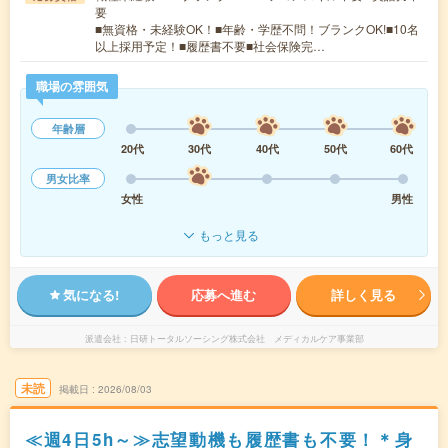
要
■無資格・未経験OK！■年齢・学歴不問！ブランクOK!■10名
以上採用予定！■履歴書不要■社会保険完…
職場の雰囲気
年齢層
20代
30代
40代
50代
60代
男女比率
女性
男性
もっと見る
気になる!
応募へ進む
詳しく見る
派遣会社
日研トータルソーシング株式会社 メディカルケア事業部
未読
掲載日
2026/08/03
≪週4日5h～≫志望動機も履歴書も不要！＊身