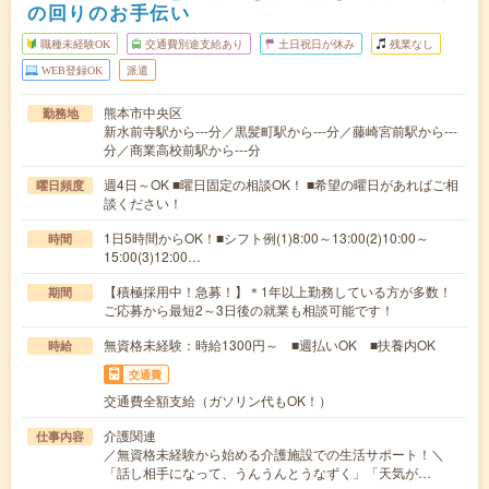
の回りのお手伝い
職種未経験OK
交通費別途支給あり
土日祝日が休み
残業なし
WEB登録OK
派遣
熊本市中央区
勤務地
新水前寺駅から---分／黒髪町駅から---分／藤崎宮前駅から---
分／商業高校前駅から---分
週4日～OK ■曜日固定の相談OK！ ■希望の曜日があればご相
曜日頻度
談ください！
1日5時間からOK！■シフト例(1)8:00～13:00(2)10:00～
時間
15:00(3)12:00…
【積極採用中！急募！】＊1年以上勤務している方が多数！
期間
ご応募から最短2～3日後の就業も相談可能です！
無資格未経験：時給1300円～ ■週払いOK ■扶養内OK
時給
交通費
交通費全額支給（ガソリン代もOK！）
介護関連
仕事内容
／無資格未経験から始める介護施設での生活サポート！＼
「話し相手になって、うんうんとうなずく」「天気が…