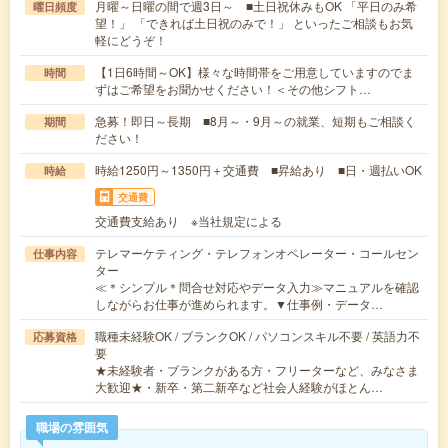
月曜～日曜の間で週3日～ ■土日祝休みもOK 「平日のみ希
曜日頻度
望！」 「できれば土日祝のみで！」 といったご相談もお気
軽にどうぞ！
【1日6時間～OK】様々な時間帯をご用意していますのでま
時間
ずはご希望をお聞かせください！＜その他シフト…
急募！即日～長期 ■8月～・9月～の就業、短期もご相談く
期間
ださい！
時給1250円～1350円＋交通費 ■昇給あり ■日・週払いOK
時給
交通費
交通費支給あり ※当社規定による
テレマーケティング・テレフォンオペレーター・コールセン
仕事内容
ター
≪＊シンプル＊問合せ対応やデータ入力≫マニュアルを確認
しながらお仕事が進められます。▼仕事例・データ…
職種未経験OK / ブランクOK / パソコンスキル不要 / 英語力不
応募資格
要
★未経験者・ブランクがある方・フリーターなど、みなさま
大歓迎★・新卒・第二新卒など社会人経験がほとん…
職場の雰囲気