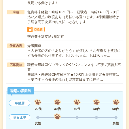
長期でも働けます！
無資格未経験：時給1350円～ 経験者：時給1400円～★日
時給
払い／週払い制度あり（月払いも選べます）※稼働開始時は
手続き完了次第のお支払いとなります。
交通費
交通費全額支給※規定有
介護関連
仕事内容
＊入居者の方の「ありがとう」が嬉しい＊お年寄りを笑顔に
する介護のお仕事です。おじいちゃん、おばあちゃ…
職種未経験OK / ブランクOK / パソコンスキル不要 / 英語力不
応募資格
要
無資格・未経験OK年齢不問★10名以上採用予定★履歴書は
不要です▽応募後の流れ1)翌営業日までに担当…
職場の雰囲気
年齢層
20代
30代
40代
50代
60代
男女比率
女性
男性