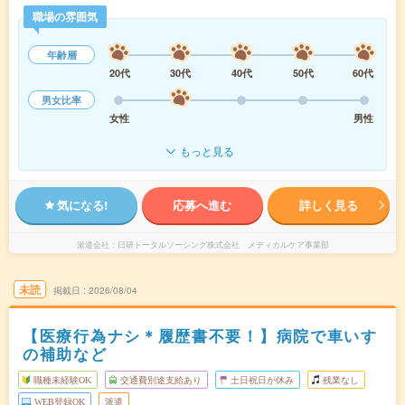
職場の雰囲気
年齢層
20代
30代
40代
50代
60代
男女比率
女性
男性
もっと見る
気になる!
応募へ進む
詳しく見る
派遣会社
日研トータルソーシング株式会社 メディカルケア事業部
未読
掲載日
2026/08/04
【医療行為ナシ＊履歴書不要！】病院で車いす
の補助など
職種未経験OK
交通費別途支給あり
土日祝日が休み
残業なし
WEB登録OK
派遣