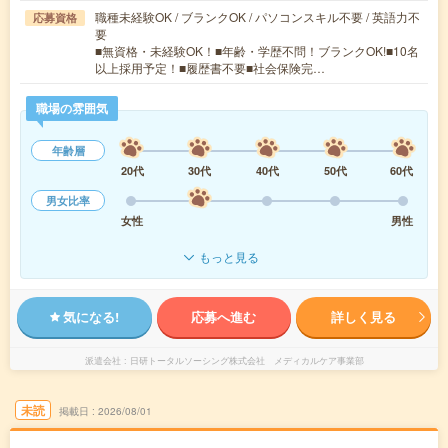
職種未経験OK / ブランクOK / パソコンスキル不要 / 英語力不
応募資格
要
■無資格・未経験OK！■年齢・学歴不問！ブランクOK!■10名
以上採用予定！■履歴書不要■社会保険完…
職場の雰囲気
年齢層
20代
30代
40代
50代
60代
男女比率
女性
男性
もっと見る
気になる!
応募へ進む
詳しく見る
派遣会社
日研トータルソーシング株式会社 メディカルケア事業部
未読
掲載日
2026/08/01