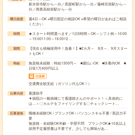
新水前寺駅から---分／黒髪町駅から---分／藤崎宮前駅から---
分／商業高校前駅から---分
週4日～OK ※曜日固定の相談OK ※希望の曜日があればご相談
曜日頻度
ください
★スタート時間選べます／1日5時間～OK～シフト例～10:00
時間
～15:0011:00～16:0012…
【現在も積極採用中！急募！】■2カ月～ 8月～、9月スター
期間
トもOK！
無資格未経験：時給1300円～ ■週払いOK ■扶養内OK ■
時給
日収1万400円以上
交通費
交通費全額支給（ガソリン代もOK！）
看護助手
仕事内容
▼病院の一般病棟にて看護師さんのサポート！＜具体的に
は…＞〇カルテをファイリングする〇チェックシート…
職種未経験OK / ブランクOK / パソコンスキル不要 / 英語力不
応募資格
要
無資格・未経験OK年齢・学歴不問 ブランクOK★10名以上
採用予定履歴書は不要です。少しでも興味があ…