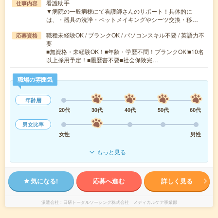
看護助手
仕事内容
▼病院の一般病棟にて看護師さんのサポート！具体的に
は、・器具の洗浄・ベットメイキングやシーツ交換・移…
職種未経験OK / ブランクOK / パソコンスキル不要 / 英語力不
応募資格
要
■無資格・未経験OK！■年齢・学歴不問！ブランクOK!■10名
以上採用予定！■履歴書不要■社会保険完…
職場の雰囲気
年齢層
20代
30代
40代
50代
60代
男女比率
女性
男性
もっと見る
気になる!
応募へ進む
詳しく見る
派遣会社
日研トータルソーシング株式会社 メディカルケア事業部