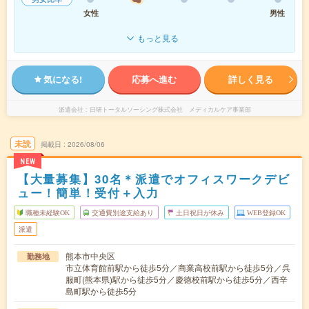
女性
男性
もっと見る
気になる!
応募へ進む
詳しく見る
派遣会社
日研トータルソーシング株式会社 メディカルケア事業部
未読
掲載日
2026/08/06
NEW
【大量募集】30名＊派遣でオフィスワークデビ
ュー！簡単！受付＋入力
職種未経験OK
交通費別途支給あり
土日祝日が休み
WEB登録OK
派遣
熊本市中央区
勤務地
市立体育館前駅から徒歩5分／商業高校前駅から徒歩5分／呉
服町(熊本県)駅から徒歩5分／慶徳校前駅から徒歩5分／西辛
島町駅から徒歩5分