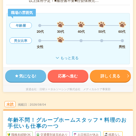
以上採用予定！■履歴書不要■社会保険完…
職場の雰囲気
年齢層
20代
30代
40代
50代
60代
男女比率
女性
男性
もっと見る
気になる!
応募へ進む
詳しく見る
派遣会社
日研トータルソーシング株式会社 メディカルケア事業部
未読
掲載日
2026/08/04
年齢不問！グループホームスタッフ＊料理のお
手伝いも仕事の一つ
職種未経験OK
交通費別途支給あり
土日祝日が休み
残業なし