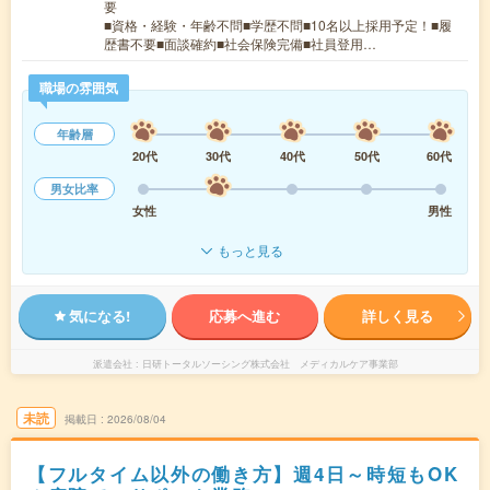
要
■資格・経験・年齢不問■学歴不問■10名以上採用予定！■履
歴書不要■面談確約■社会保険完備■社員登用…
職場の雰囲気
年齢層
20代
30代
40代
50代
60代
男女比率
女性
男性
もっと見る
気になる!
応募へ進む
詳しく見る
派遣会社
日研トータルソーシング株式会社 メディカルケア事業部
未読
掲載日
2026/08/04
【フルタイム以外の働き方】週4日～時短もOK