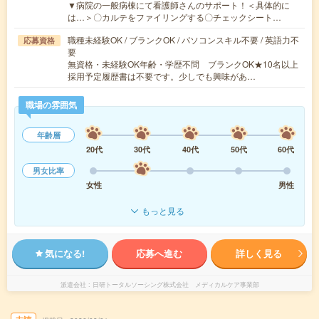
▼病院の一般病棟にて看護師さんのサポート！＜具体的に
は…＞〇カルテをファイリングする〇チェックシート…
職種未経験OK / ブランクOK / パソコンスキル不要 / 英語力不
応募資格
要
無資格・未経験OK年齢・学歴不問 ブランクOK★10名以上
採用予定履歴書は不要です。少しでも興味があ…
職場の雰囲気
年齢層
20代
30代
40代
50代
60代
男女比率
女性
男性
もっと見る
気になる!
応募へ進む
詳しく見る
派遣会社
日研トータルソーシング株式会社 メディカルケア事業部