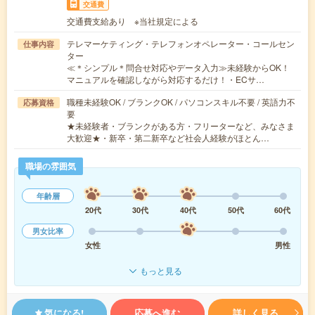
交通費
交通費支給あり ※当社規定による
テレマーケティング・テレフォンオペレーター・コールセン
仕事内容
ター
≪＊シンプル＊問合せ対応やデータ入力≫未経験からOK！
マニュアルを確認しながら対応するだけ！・ECサ…
職種未経験OK / ブランクOK / パソコンスキル不要 / 英語力不
応募資格
要
★未経験者・ブランクがある方・フリーターなど、みなさま
大歓迎★・新卒・第二新卒など社会人経験がほとん…
職場の雰囲気
年齢層
20代
30代
40代
50代
60代
男女比率
女性
男性
もっと見る
気になる!
応募へ進む
詳しく見る