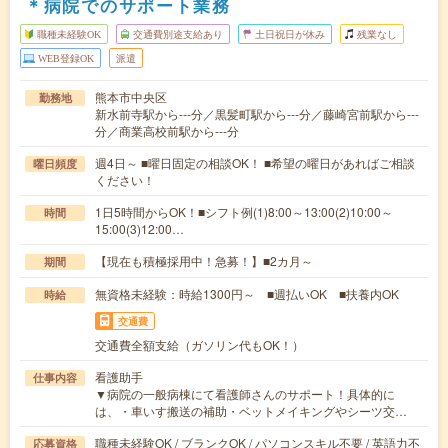
＊病院でのサポート業務
職種未経験OK
交通費別途支給あり
土日祝日が休み
残業なし
WEB登録OK
派遣
熊本市中央区
勤務地
新水前寺駅から---分／黒髪町駅から---分／藤崎宮前駅から---
分／商業高校前駅から---分
週4日～ ■曜日固定の相談OK！ ■希望の曜日があればご相談
曜日頻度
ください！
1日5時間からOK！■シフト例(1)8:00～13:00(2)10:00～
時間
15:00(3)12:00…
【現在も積極採用中！急募！】■2カ月～
期間
無資格未経験：時給1300円～ ■週払いOK ■扶養内OK
時給
交通費
交通費全額支給（ガソリン代もOK！）
看護助手
仕事内容
▼病院の一般病棟にて看護師さんのサポート！具体的に
は、・車いす搬送の補助・ベットメイキングやシーツ交…
職種未経験OK / ブランクOK / パソコンスキル不要 / 英語力不
応募資格