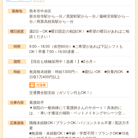
熊本市中央区
勤務地
新水前寺駅から---分／黒髪町駅から---分／藤崎宮前駅から---
分／商業高校前駅から---分
週2日～OK ■曜日固定の相談OK！ ■希望の曜日があればご相
曜日頻度
談ください！
9:00～18:00（休憩60分）■ご希望があれば下記シフトも
時間
OK！早番 7:00～16:00遅番 …
【現在も積極採用中！急募！】■2カ月～
期間
無資格未経験：時給1300円～ ■週払いOK ■扶養内OK ■
時給
日収1万400円以上
交通費
交通費全額支給（ガソリン代もOK！）
看護助手
仕事内容
▼病院の一般病棟にて看護師さんのサポート！具体的に
は、・車いす搬送の補助・ベットメイキングやシーツ交…
職種未経験OK / ブランクOK / パソコンスキル不要 / 英語力不
応募資格
要
■無資格・未経験OK！■年齢・学歴不問！ブランクOK!■10名