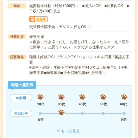
無資格未経験：時給1300円～ ■週払いOK ■扶養内OK ■
時給
日収1万400円以上
交通費
交通費全額支給（ガソリン代もOK！）
介護関連
仕事内容
≪散歩に付き添ったり、お話し相手になったり≫「え？意外
に簡単！」と思うくらい、スグできる仕事からスタ…
職種未経験OK / ブランクOK / パソコンスキル不要 / 英語力不
応募資格
要
■資格・経験・年齢不問■学歴不問■10名以上採用予定！■履
歴書不要■面談確約■社会保険完備■社員登用…
職場の雰囲気
年齢層
20代
30代
40代
50代
60代
男女比率
女性
男性
もっと見る