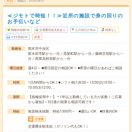
未読
掲載日
2026/08/01
≪ジモトで時短！！≫近所の施設で身の回りの
お手伝いなど
職種未経験OK
交通費別途支給あり
土日祝日が休み
残業なし
WEB登録OK
派遣
熊本市中央区
勤務地
新水前寺駅から---分／黒髪町駅から---分／藤崎宮前駅から---
分／商業高校前駅から---分
週4日～ ■曜日固定の相談OK！ ■希望の曜日があればご相談
曜日頻度
ください！
1日5時間からOK！■シフト例(1)8:00～13:00(2)10:00～
時間
15:00(3)12:00…
【積極採用中！】＊1年以上勤務している方が多数！ご応募
期間
から最短2～3日後の就業も相談可能です！
無資格未経験：時給1300円～ ■週払いOK ■扶養内OK
時給
交通費
交通費全額支給（ガソリン代もOK！）