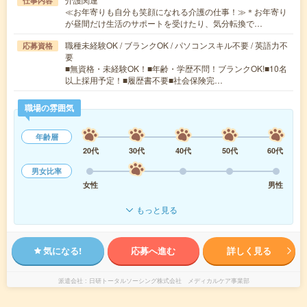
仕事内容
≪お年寄りも自分も笑顔になれる介護の仕事！≫＊お年寄り
が昼間だけ生活のサポートを受けたり、気分転換で…
職種未経験OK / ブランクOK / パソコンスキル不要 / 英語力不
応募資格
要
■無資格・未経験OK！■年齢・学歴不問！ブランクOK!■10名
以上採用予定！■履歴書不要■社会保険完…
職場の雰囲気
年齢層
20代
30代
40代
50代
60代
男女比率
女性
男性
もっと見る
気になる!
応募へ進む
詳しく見る
派遣会社
日研トータルソーシング株式会社 メディカルケア事業部