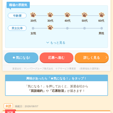
職場の雰囲気
年齢層
20代
30代
40代
50代
60代
男女比率
女性
男性
もっと見る
気になる!
応募へ進む
詳しく見る
派遣会社
マンパワーグループ株式会社 ケアサービス事業部 （医療福祉介護関連）
興味があったら「★気になる！」をタップ！
「気になる！」を押しておくと、派遣会社から
「面談確約」
や
「応募歓迎」
が届きます！
未読
掲載日
2026/08/07
NEW