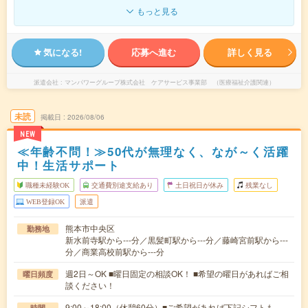
もっと見る
気になる!
応募へ進む
詳しく見る
派遣会社
マンパワーグループ株式会社 ケアサービス事業部 （医療福祉介護関連）
未読
掲載日
2026/08/06
NEW
≪年齢不問！≫50代が無理なく、なが～く活躍
中！生活サポート
職種未経験OK
交通費別途支給あり
土日祝日が休み
残業なし
WEB登録OK
派遣
熊本市中央区
勤務地
新水前寺駅から---分／黒髪町駅から---分／藤崎宮前駅から---
分／商業高校前駅から---分
週2日～OK ■曜日固定の相談OK！ ■希望の曜日があればご相
曜日頻度
談ください！
9:00～18:00（休憩60分）■ご希望があれば下記シフトも
時間