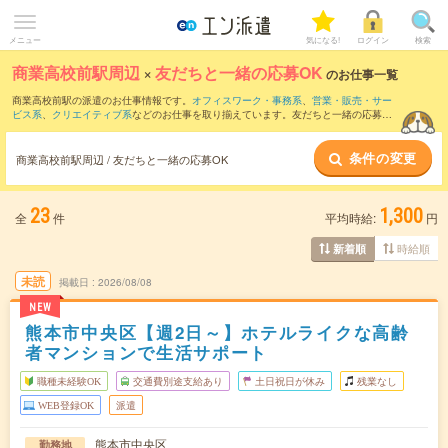
メニュー
気になる!
ログイン
検索
商業高校前駅周辺
×
友だちと一緒の応募OK
のお仕事一覧
商業高校前駅の派遣のお仕事情報です。
オフィスワーク・事務系
、
営業・販売・サー
ビス系
、
クリエイティブ系
などのお仕事を取り揃えています。友だちと一緒の応募OK
の条件の他に、
交通費別途支給あり
、
職種未経験OK
、
週4日勤務
などのこだわり条件
も取り揃えています。
条件の変更
商業高校前駅周辺 / 友だちと一緒の応募OK
23
1,300
全
件
平均時給:
円
時給順
新着順
未読
掲載日
2026/08/08
NEW
熊本市中央区【週2日～】ホテルライクな高齢
者マンションで生活サポート
職種未経験OK
交通費別途支給あり
土日祝日が休み
残業なし
WEB登録OK
派遣
熊本市中央区
勤務地