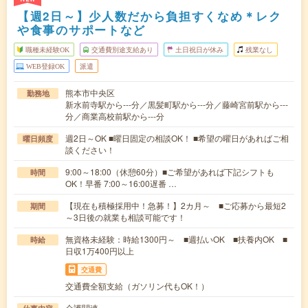
【週2日～】少人数だから負担すくなめ＊レク
や食事のサポートなど
職種未経験OK
交通費別途支給あり
土日祝日が休み
残業なし
WEB登録OK
派遣
熊本市中央区
勤務地
新水前寺駅から---分／黒髪町駅から---分／藤崎宮前駅から---
分／商業高校前駅から---分
週2日～OK ■曜日固定の相談OK！ ■希望の曜日があればご相
曜日頻度
談ください！
9:00～18:00（休憩60分）■ご希望があれば下記シフトも
時間
OK！早番 7:00～16:00遅番 …
【現在も積極採用中！急募！】2カ月～ ■ご応募から最短2
期間
～3日後の就業も相談可能です！
無資格未経験：時給1300円～ ■週払いOK ■扶養内OK ■
時給
日収1万400円以上
交通費
交通費全額支給（ガソリン代もOK！）
介護関連