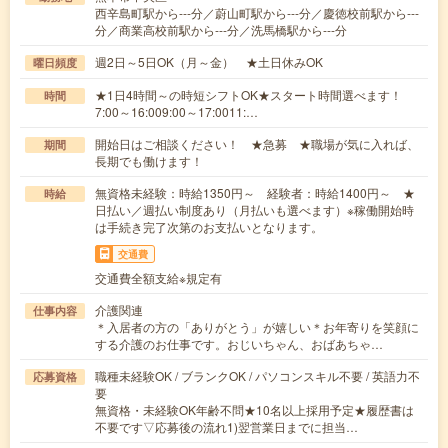
西辛島町駅から---分／蔚山町駅から---分／慶徳校前駅から---
分／商業高校前駅から---分／洗馬橋駅から---分
週2日～5日OK（月～金） ★土日休みOK
曜日頻度
★1日4時間～の時短シフトOK★スタート時間選べます！
時間
7:00～16:009:00～17:0011:…
開始日はご相談ください！ ★急募 ★職場が気に入れば、
期間
長期でも働けます！
無資格未経験：時給1350円～ 経験者：時給1400円～ ★
時給
日払い／週払い制度あり（月払いも選べます）※稼働開始時
は手続き完了次第のお支払いとなります。
交通費
交通費全額支給※規定有
介護関連
仕事内容
＊入居者の方の「ありがとう」が嬉しい＊お年寄りを笑顔に
する介護のお仕事です。おじいちゃん、おばあちゃ…
職種未経験OK / ブランクOK / パソコンスキル不要 / 英語力不
応募資格
要
無資格・未経験OK年齢不問★10名以上採用予定★履歴書は
不要です▽応募後の流れ1)翌営業日までに担当…