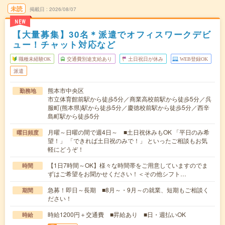
未読
掲載日
2026/08/07
NEW
【大量募集】30名＊派遣でオフィスワークデビ
ュー！チャット対応など
職種未経験OK
交通費別途支給あり
土日祝日が休み
WEB登録OK
派遣
熊本市中央区
勤務地
市立体育館前駅から徒歩5分／商業高校前駅から徒歩5分／呉
服町(熊本県)駅から徒歩5分／慶徳校前駅から徒歩5分／西辛
島町駅から徒歩5分
月曜～日曜の間で週4日～ ■土日祝休みもOK 「平日のみ希
曜日頻度
望！」 「できれば土日祝のみで！」 といったご相談もお気
軽にどうぞ！
【1日7時間～OK】様々な時間帯をご用意していますのでま
時間
ずはご希望をお聞かせください！＜その他シフト…
急募！即日～長期 ■8月～・9月～の就業、短期もご相談く
期間
ださい！
時給1200円＋交通費 ■昇給あり ■日・週払いOK
時給