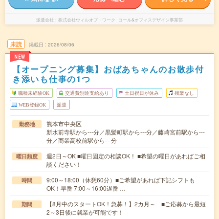
派遣会社
株式会社ウィルオブ・ワーク コール&オフィスデザイン事業部
未読
掲載日
2026/08/06
NEW
【オープニング募集】おばあちゃんのお散歩付
き添いも仕事の1つ
職種未経験OK
交通費別途支給あり
土日祝日が休み
残業なし
WEB登録OK
派遣
熊本市中央区
勤務地
新水前寺駅から---分／黒髪町駅から---分／藤崎宮前駅から---
分／商業高校前駅から---分
週2日～OK ■曜日固定の相談OK！ ■希望の曜日があればご相
曜日頻度
談ください！
9:00～18:00（休憩60分）■ご希望があれば下記シフトも
時間
OK！早番 7:00～16:00遅番 …
【8月中のスタートOK！急募！】2カ月～ ■ご応募から最短
期間
2～3日後に就業が可能です！