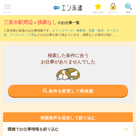
メニュー
気になる!
ログイン
検索
三里木駅周辺
×
残業なし
のお仕事一覧
三里木駅の派遣のお仕事情報です。
オフィスワーク・事務系
、
営業・販売・サービス
系
、
クリエイティブ系
などのお仕事を取り揃えています。残業なしの条件の他に、
交
通費別途支給あり
、
職種未経験OK
、
友だちと一緒の応募OK
などのこだわり条件も取
り揃えています。
検索した条件に合う
お仕事がありませんでした
条件を変更して再検索
検索条件を追加して絞り込む
職種
でお仕事情報を絞り込む