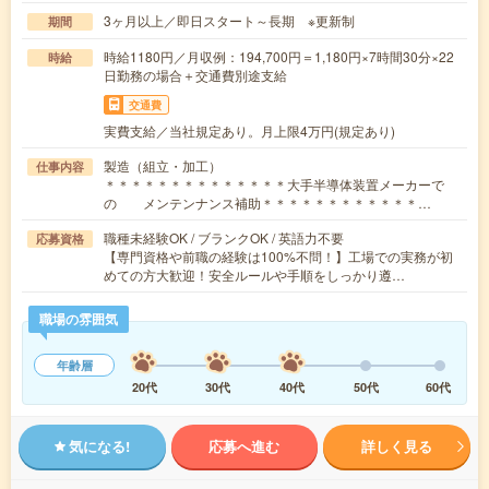
3ヶ月以上／即日スタート～長期 ※更新制
期間
時給1180円／月収例：194,700円＝1,180円×7時間30分×22
時給
日勤務の場合＋交通費別途支給
交通費
実費支給／当社規定あり。月上限4万円(規定あり)
製造（組立・加工）
仕事内容
＊＊＊＊＊＊＊＊＊＊＊＊＊＊大手半導体装置メーカーで
の メンテンナンス補助＊＊＊＊＊＊＊＊＊＊＊＊…
職種未経験OK / ブランクOK / 英語力不要
応募資格
【専門資格や前職の経験は100%不問！】工場での実務が初
めての方大歓迎！安全ルールや手順をしっかり遵…
職場の雰囲気
年齢層
20代
30代
40代
50代
60代
気になる!
応募へ進む
詳しく見る