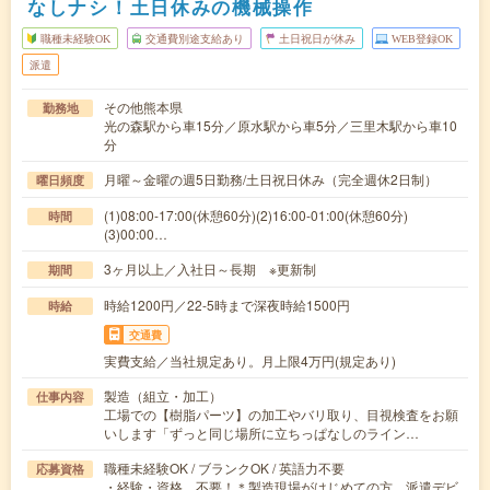
なしナシ！土日休みの機械操作
職種未経験OK
交通費別途支給あり
土日祝日が休み
WEB登録OK
派遣
その他熊本県
勤務地
光の森駅から車15分／原水駅から車5分／三里木駅から車10
分
月曜～金曜の週5日勤務/土日祝日休み（完全週休2日制）
曜日頻度
(1)08:00-17:00(休憩60分)(2)16:00-01:00(休憩60分)
時間
(3)00:00…
3ヶ月以上／入社日～長期 ※更新制
期間
時給1200円／22-5時まで深夜時給1500円
時給
交通費
実費支給／当社規定あり。月上限4万円(規定あり)
製造（組立・加工）
仕事内容
工場での【樹脂パーツ】の加工やバリ取り、目視検査をお願
いします「ずっと同じ場所に立ちっぱなしのライン…
職種未経験OK / ブランクOK / 英語力不要
応募資格
・経験・資格 不要！＊製造現場がはじめての方、派遣デビ