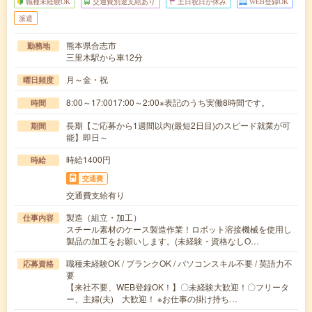
職種未経験OK
交通費別途支給あり
土日祝日が休み
WEB登録OK
派遣
熊本県合志市
勤務地
三里木駅から車12分
月～金・祝
曜日頻度
8:00～17:0017:00～2:00※表記のうち実働8時間です。
時間
長期【ご応募から1週間以内(最短2日目)のスピード就業が可
期間
能】即日～
時給1400円
時給
交通費
交通費支給有り
製造（組立・加工）
仕事内容
スチール素材のケース製造作業！ロボット溶接機械を使用し
製品の加工をお願いします。(未経験・資格なしO…
職種未経験OK / ブランクOK / パソコンスキル不要 / 英語力不
応募資格
要
【来社不要、WEB登録OK！】〇未経験大歓迎！〇フリータ
ー、主婦(夫) 大歓迎！ ※お仕事の掛け持ち…