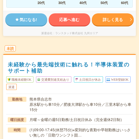
20代
30代
40代
50代
60代
気になる!
応募へ進む
詳しく見る
派遣会社
ランスタッド株式会社 九州エリア
未読
未経験から最先端技術に触れる！半導体装置の
サポート補助
職種未経験OK
交通費別途支給あり
土日祝日が休み
WEB登録OK
派遣
熊本県合志市
勤務地
原水駅から車10分／肥後大津駅から車10分／三里木駅から車
15分
月曜～金曜の週5日勤務/土日祝日休み（完全週休2日制）
曜日頻度
(1)09:00-17:45(休憩75分)※変則的な夜勤や早朝勤務はいっさ
時間
い無しの「日勤ワンシフト固…