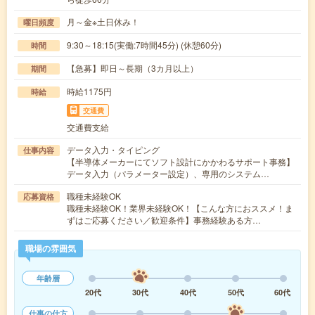
月～金※土日休み！
曜日頻度
9:30～18:15(実働:7時間45分) (休憩60分)
時間
【急募】即日～長期（3カ月以上）
期間
時給1175円
時給
交通費
交通費支給
データ入力・タイピング
仕事内容
【半導体メーカーにてソフト設計にかかわるサポート事務】
データ入力（パラメーター設定）、専用のシステム…
職種未経験OK
応募資格
職種未経験OK！業界未経験OK！【こんな方におススメ！ま
ずはご応募ください／歓迎条件】事務経験ある方…
職場の雰囲気
年齢層
20代
30代
40代
50代
60代
仕事の仕方