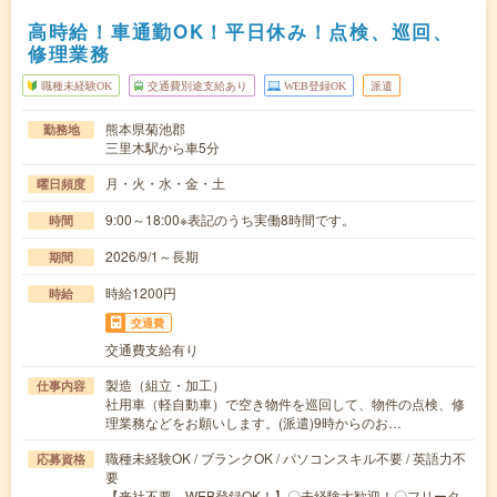
高時給！車通勤OK！平日休み！点検、巡回、
修理業務
職種未経験OK
交通費別途支給あり
WEB登録OK
派遣
熊本県菊池郡
勤務地
三里木駅から車5分
月・火・水・金・土
曜日頻度
9:00～18:00※表記のうち実働8時間です。
時間
2026/9/1～長期
期間
時給1200円
時給
交通費
交通費支給有り
製造（組立・加工）
仕事内容
社用車（軽自動車）で空き物件を巡回して、物件の点検、修
理業務などをお願いします。(派遣)9時からのお…
職種未経験OK / ブランクOK / パソコンスキル不要 / 英語力不
応募資格
要
【来社不要、WEB登録OK！】〇未経験大歓迎！〇フリータ