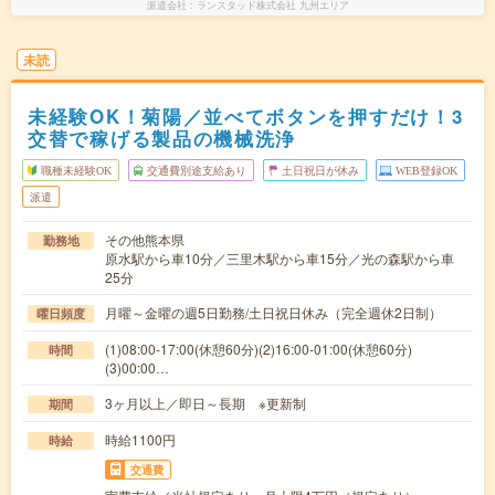
派遣会社
ランスタッド株式会社 九州エリア
未読
未経験OK！菊陽／並べてボタンを押すだけ！3
交替で稼げる製品の機械洗浄
職種未経験OK
交通費別途支給あり
土日祝日が休み
WEB登録OK
派遣
その他熊本県
勤務地
原水駅から車10分／三里木駅から車15分／光の森駅から車
25分
月曜～金曜の週5日勤務/土日祝日休み（完全週休2日制）
曜日頻度
(1)08:00-17:00(休憩60分)(2)16:00-01:00(休憩60分)
時間
(3)00:00…
3ヶ月以上／即日～長期 ※更新制
期間
時給1100円
時給
交通費