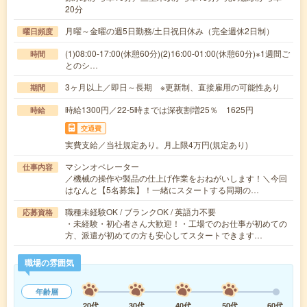
20分
月曜～金曜の週5日勤務/土日祝日休み（完全週休2日制）
曜日頻度
(1)08:00-17:00(休憩60分)(2)16:00-01:00(休憩60分)※1週間ご
時間
とのシ…
3ヶ月以上／即日～長期 ※更新制、直接雇用の可能性あり
期間
時給1300円／22-5時までは深夜割増25％ 1625円
時給
交通費
実費支給／当社規定あり。月上限4万円(規定あり)
マシンオペレーター
仕事内容
／機械の操作や製品の仕上げ作業をおねがいします！＼今回
はなんと【5名募集】！一緒にスタートする同期の…
職種未経験OK / ブランクOK / 英語力不要
応募資格
・未経験・初心者さん大歓迎！・工場でのお仕事が初めての
方、派遣が初めての方も安心してスタートできます…
職場の雰囲気
年齢層
20代
30代
40代
50代
60代