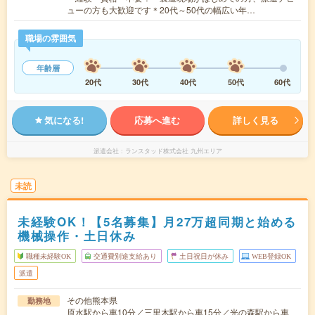
ューの方も大歓迎です＊20代～50代の幅広い年…
職場の雰囲気
年齢層
20代
30代
40代
50代
60代
気になる!
応募へ進む
詳しく見る
派遣会社
ランスタッド株式会社 九州エリア
未読
未経験OK！【5名募集】月27万超同期と始める
機械操作・土日休み
職種未経験OK
交通費別途支給あり
土日祝日が休み
WEB登録OK
派遣
その他熊本県
勤務地
原水駅から車10分／三里木駅から車15分／光の森駅から車