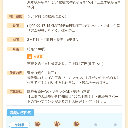
原水駅から車10分／肥後大津駅から車15分／三里木駅から車
15分
シフト制（勤務先による）
曜日頻度
(1)09:00-17:45(休憩75分)※日勤固定のワンシフトです。生活
時間
リズムが整いやすく、体への…
3ヶ月以上／即日～長期 ※更新制
期間
時給1180円
時給
交通費
実費支給／当社規定あり。月上限4万円(規定あり)
製造（組立・加工）
仕事内容
最先端のキレイな工場で、カンタンなお手伝いから始めるお
仕事です！お願いするお仕事は・・製品を一部抜き…
職種未経験OK / ブランクOK / 英語力不要
応募資格
【工場での経験や専門知識は100%不問！】・未経験スター
トの方やブランクがある方も大歓迎！不問（難し…
職場の雰囲気
年齢層