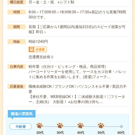
月～金・土・祝 ※シフト制
曜日頻度
8:00～17:009:00～18:008:30～17:30※表記のうち実働7時間
時間
30分です。
長期【ご応募から1週間以内(最短2日目)のスピード就業が可
期間
能】即日～
時給1240円
時給
交通費
交通費支給有り
軽作業（仕分け・ピッキング・検品、商品管理）
仕事内容
バーコードリーダーを使用して、ケースをカゴ台車・パレッ
トに集める作業をお願いします。(派遣)フォーク…
職種未経験OK / ブランクOK / パソコンスキル不要 / 英語力不
応募資格
要
【来社不要、WEB登録OK！】〇未経験大歓迎！〇フリータ
ー、主婦(夫) 大歓迎！ ※お仕事の掛け持ち…
職場の雰囲気
年齢層
20代
30代
40代
50代
60代