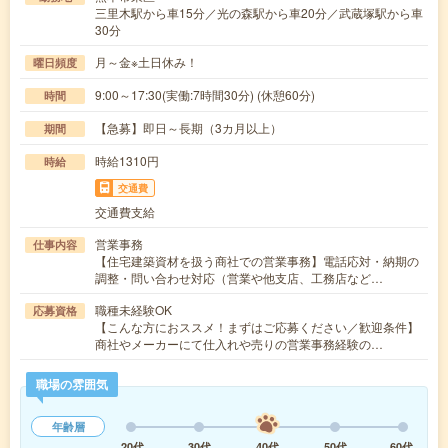
三里木駅から車15分／光の森駅から車20分／武蔵塚駅から車
30分
月～金※土日休み！
曜日頻度
9:00～17:30(実働:7時間30分) (休憩60分)
時間
【急募】即日～長期（3カ月以上）
期間
時給1310円
時給
交通費
交通費支給
営業事務
仕事内容
【住宅建築資材を扱う商社での営業事務】電話応対・納期の
調整・問い合わせ対応（営業や他支店、工務店など…
職種未経験OK
応募資格
【こんな方におススメ！まずはご応募ください／歓迎条件】
商社やメーカーにて仕入れや売りの営業事務経験の…
職場の雰囲気
年齢層
20代
30代
40代
50代
60代