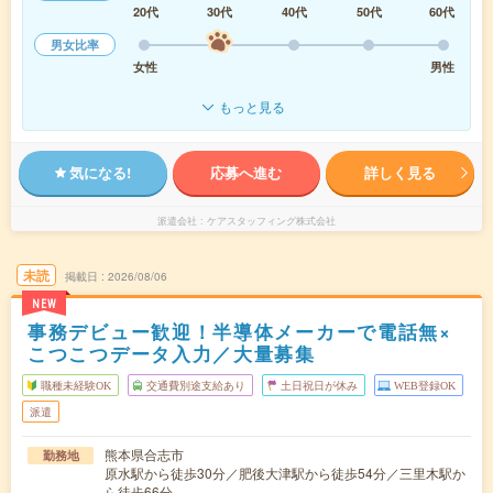
20代
30代
40代
50代
60代
男女比率
女性
男性
もっと見る
気になる!
応募へ進む
詳しく見る
派遣会社
ケアスタッフィング株式会社
未読
掲載日
2026/08/06
NEW
事務デビュー歓迎！半導体メーカーで電話無×
こつこつデータ入力／大量募集
職種未経験OK
交通費別途支給あり
土日祝日が休み
WEB登録OK
派遣
熊本県合志市
勤務地
原水駅から徒歩30分／肥後大津駅から徒歩54分／三里木駅か
ら徒歩66分