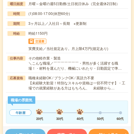
月曜～金曜の週5日勤務/土日祝日休み（完全週休2日制）
曜日頻度
(1)08:00-17:00(休憩60分)
時間
3ヶ月以上／入社日～長期 ※更新制
期間
時給1150円
時給
交通費
実費支給／当社規定あり。月上限4万円(規定あり)
その他軽作業・製造
仕事内容
＼こんな職場／￣￣￣￣￣￣￣・男性が多く活躍する職
場！・材料を運んだり、機械にいれたり・日勤固定で準…
職種未経験OK / ブランクOK / 英語力不要
応募資格
【未経験大歓迎！特別なスキルや資格は一切不問です】・工
場での就業経験がある方はもちろん、 未経験から…
職場の雰囲気
年齢層
20代
30代
40代
50代
60代