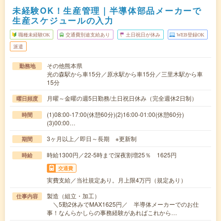
未経験OK！生産管理｜半導体部品メーカーで
生産スケジュールの入力
職種未経験OK
交通費別途支給あり
土日祝日が休み
WEB登録OK
派遣
その他熊本県
勤務地
光の森駅から車15分／原水駅から車15分／三里木駅から車
15分
月曜～金曜の週5日勤務/土日祝日休み（完全週休2日制）
曜日頻度
(1)08:00-17:00(休憩60分)(2)16:00-01:00(休憩60分)
時間
(3)00:00…
3ヶ月以上／即日～長期 ※更新制
期間
時給1300円／22-5時まで深夜割増25％ 1625円
時給
交通費
実費支給／当社規定あり。月上限4万円（規定あり）
製造（組立・加工）
仕事内容
＼5勤2休みでMAX1625円／ 半導体メーカーでのお仕
事！なんらかしらの事務経験があればこれから…