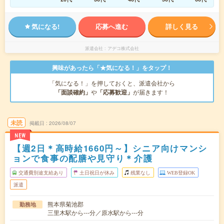
気になる!
応募へ進む
詳しく見る
派遣会社
アデコ株式会社
興味があったら「★気になる！」をタップ！
「気になる！」を押しておくと、派遣会社から
「面談確約」
や
「応募歓迎」
が届きます！
未読
掲載日
2026/08/07
NEW
【週2日＊高時給1660円～】シニア向けマンシ
ョンで食事の配膳や見守り＊介護
交通費別途支給あり
土日祝日が休み
残業なし
WEB登録OK
派遣
熊本県菊池郡
勤務地
三里木駅から---分／原水駅から---分