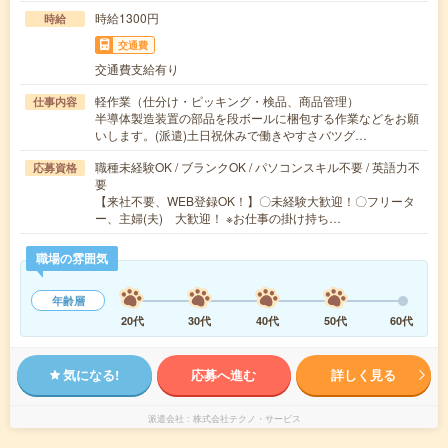
時給1300円
時給
交通費
交通費支給有り
軽作業（仕分け・ピッキング・検品、商品管理）
仕事内容
半導体製造装置の部品を段ボールに梱包する作業などをお願
いします。(派遣)土日祝休みで働きやすさバツグ…
職種未経験OK / ブランクOK / パソコンスキル不要 / 英語力不
応募資格
要
【来社不要、WEB登録OK！】〇未経験大歓迎！〇フリータ
ー、主婦(夫) 大歓迎！ ※お仕事の掛け持ち…
職場の雰囲気
年齢層
20代
30代
40代
50代
60代
気になる!
応募へ進む
詳しく見る
派遣会社
株式会社テクノ・サービス