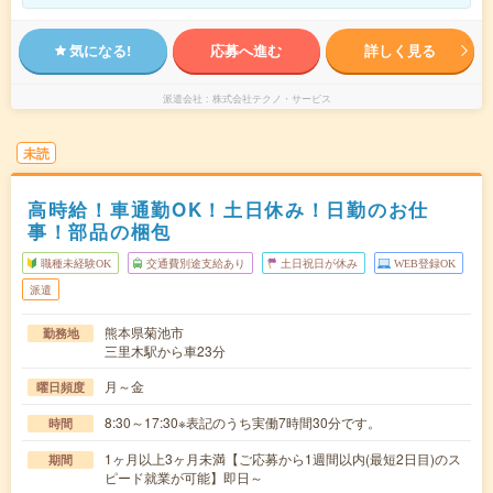
気になる!
応募へ進む
詳しく見る
派遣会社
株式会社テクノ・サービス
未読
高時給！車通勤OK！土日休み！日勤のお仕
事！部品の梱包
職種未経験OK
交通費別途支給あり
土日祝日が休み
WEB登録OK
派遣
熊本県菊池市
勤務地
三里木駅から車23分
月～金
曜日頻度
8:30～17:30※表記のうち実働7時間30分です。
時間
1ヶ月以上3ヶ月未満【ご応募から1週間以内(最短2日目)のス
期間
ピード就業が可能】即日～