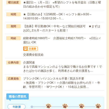
★週2日～（月～日） ※希望のシフトを毎月提出（日数と曜
曜日頻度
日の組み合わせや固定も可）
★【日勤のみ】1日5時間～OK！≪シフト例≫9:00～
時間
14:0010:00～15:0012:00～1…
【急募】即日勤務OK！中旬～など開始日相談可 ★まずは
期間
お試し2カ月～のスタートも歓迎！
経験者時給1660円～ 介護福祉士時給1700円～ ※日払い/
時給
週払いOK
交通費
交通費全額支給
介護関連
仕事内容
まるで高級マンションのような施設で働けるお仕事です！で
きたばかりの施設が多く、利用者さんの要介護度も…
ブランクOK / パソコンスキル不要 / 英語力不要
応募資格
＜無資格・ブランクOK！＞介護の経験をお持ちの方！・年
齢、学歴不問！・WワークOK！・10名以上採用…
職場の雰囲気
年齢層