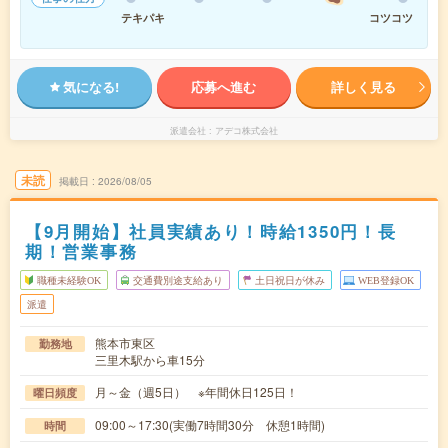
テキパキ
コツコツ
気になる!
応募へ進む
詳しく見る
派遣会社
アデコ株式会社
未読
掲載日
2026/08/05
【9月開始】社員実績あり！時給1350円！長
期！営業事務
職種未経験OK
交通費別途支給あり
土日祝日が休み
WEB登録OK
派遣
熊本市東区
勤務地
三里木駅から車15分
月～金（週5日） ※年間休日125日！
曜日頻度
09:00～17:30(実働7時間30分 休憩1時間)
時間