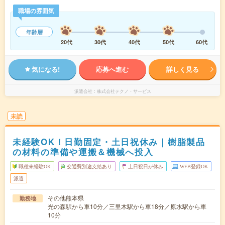
職場の雰囲気
年齢層
20代
30代
40代
50代
60代
気になる!
応募へ進む
詳しく見る
派遣会社
株式会社テクノ・サービス
未読
未経験OK！日勤固定・土日祝休み｜樹脂製品
の材料の準備や運搬＆機械へ投入
職種未経験OK
交通費別途支給あり
土日祝日が休み
WEB登録OK
派遣
その他熊本県
勤務地
光の森駅から車10分／三里木駅から車18分／原水駅から車
10分