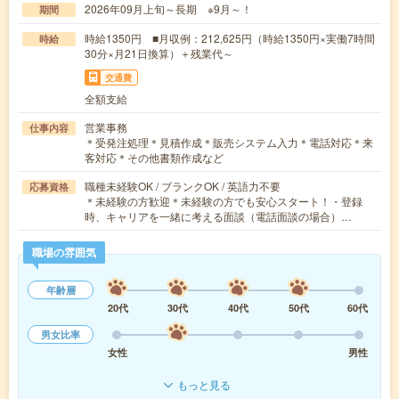
2026年09月上旬～長期 ※9月～！
期間
時給1350円 ■月収例：212,625円（時給1350円×実働7時間
時給
30分×月21日換算）＋残業代～
交通費
全額支給
営業事務
仕事内容
＊受発注処理＊見積作成＊販売システム入力＊電話対応＊来
客対応＊その他書類作成など
職種未経験OK / ブランクOK / 英語力不要
応募資格
＊未経験の方歓迎＊未経験の方でも安心スタート！・登録
時、キャリアを一緒に考える面談（電話面談の場合）…
職場の雰囲気
年齢層
20代
30代
40代
50代
60代
男女比率
女性
男性
もっと見る