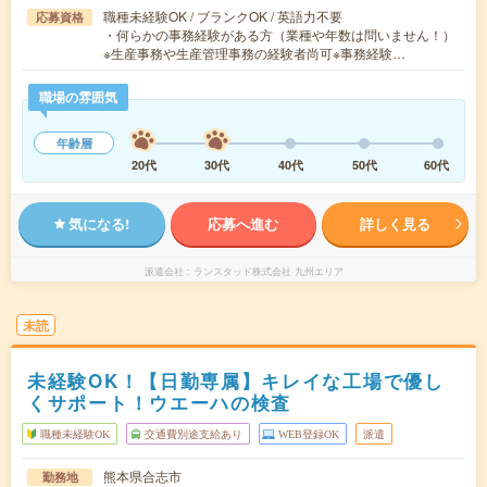
職種未経験OK / ブランクOK / 英語力不要
応募資格
・何らかの事務経験がある方（業種や年数は問いません！）
※生産事務や生産管理事務の経験者尚可※事務経験…
職場の雰囲気
年齢層
20代
30代
40代
50代
60代
気になる!
応募へ進む
詳しく見る
派遣会社
ランスタッド株式会社 九州エリア
未読
未経験OK！【日勤専属】キレイな工場で優し
くサポート！ウエーハの検査
職種未経験OK
交通費別途支給あり
WEB登録OK
派遣
熊本県合志市
勤務地