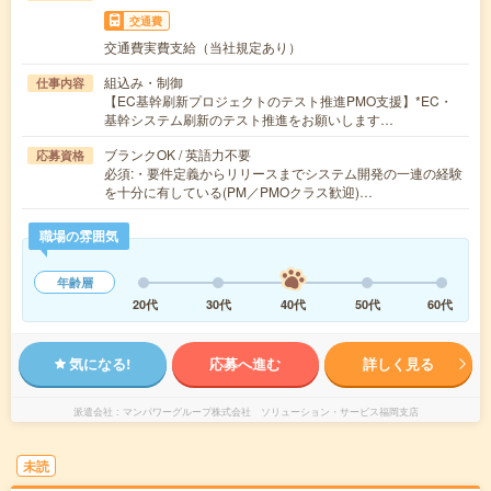
交通費
交通費実費支給（当社規定あり）
組込み・制御
仕事内容
【EC基幹刷新プロジェクトのテスト推進PMO支援】*EC・
基幹システム刷新のテスト推進をお願いします…
ブランクOK / 英語力不要
応募資格
必須:・要件定義からリリースまでシステム開発の一連の経験
を十分に有している(PM／PMOクラス歓迎)…
職場の雰囲気
年齢層
20代
30代
40代
50代
60代
気になる!
応募へ進む
詳しく見る
派遣会社
マンパワーグループ株式会社 ソリューション・サービス福岡支店
未読