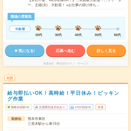
ー、主婦(夫) 大歓迎！ ※お仕事の掛け持ち…
職場の雰囲気
年齢層
20代
30代
40代
50代
60代
気になる!
応募へ進む
詳しく見る
派遣会社
株式会社テクノ・サービス
未読
給与即払いOK！高時給！平日休み！ピッキン
グ作業
職種未経験OK
交通費別途支給あり
WEB登録OK
派遣
熊本市東区
勤務地
三里木駅から車15分