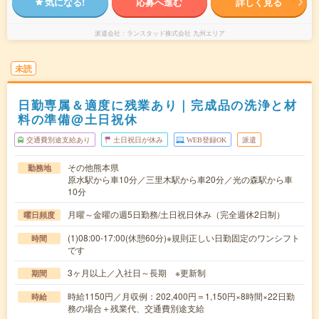
気になる!
応募へ進む
詳しく見る
派遣会社
ランスタッド株式会社 九州エリア
未読
日勤専属＆適度に残業あり｜完成品の洗浄と材
料の準備@土日祝休
交通費別途支給あり
土日祝日が休み
WEB登録OK
派遣
その他熊本県
勤務地
原水駅から車10分／三里木駅から車20分／光の森駅から車
10分
月曜～金曜の週5日勤務/土日祝日休み（完全週休2日制）
曜日頻度
(1)08:00-17:00(休憩60分)※規則正しい日勤固定のワンシフト
時間
です
3ヶ月以上／入社日～長期 ※更新制
期間
時給1150円／月収例：202,400円＝1,150円×8時間×22日勤
時給
務の場合＋残業代、交通費別途支給