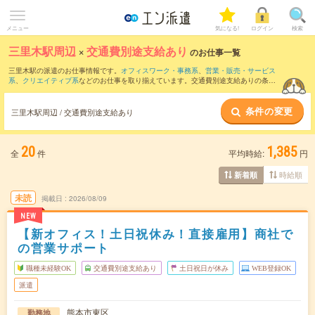
メニュー
気になる!
ログイン
検索
三里木駅周辺
×
交通費別途支給あり
のお仕事一覧
三里木駅の派遣のお仕事情報です。
オフィスワーク・事務系
、
営業・販売・サービス
系
、
クリエイティブ系
などのお仕事を取り揃えています。交通費別途支給ありの条件
の他に、
職種未経験OK
、
友だちと一緒の応募OK
、
週4日勤務
などのこだわり条件も取
り揃えています。
条件の変更
三里木駅周辺 / 交通費別途支給あり
20
1,385
全
件
平均時給:
円
時給順
新着順
未読
掲載日
2026/08/09
NEW
【新オフィス！土日祝休み！直接雇用】商社で
の営業サポート
職種未経験OK
交通費別途支給あり
土日祝日が休み
WEB登録OK
派遣
熊本市東区
勤務地