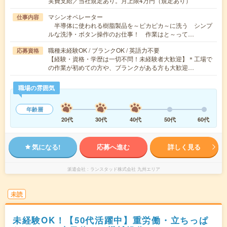
実費支給／当社規定あり。月上限4万円（規定あり）
マシンオペレーター
仕事内容
半導体に使われる樹脂製品を～ピカピカ～に洗う シンプ
ルな洗浄・ボタン操作のお仕事！ 作業はと～って…
職種未経験OK / ブランクOK / 英語力不要
応募資格
【経験・資格・学歴は一切不問！未経験者大歓迎】＊工場で
の作業が初めての方や、ブランクがある方も大歓迎…
職場の雰囲気
年齢層
20代
30代
40代
50代
60代
気になる!
応募へ進む
詳しく見る
派遣会社
ランスタッド株式会社 九州エリア
未読
未経験OK！【50代活躍中】重労働・立ちっぱ