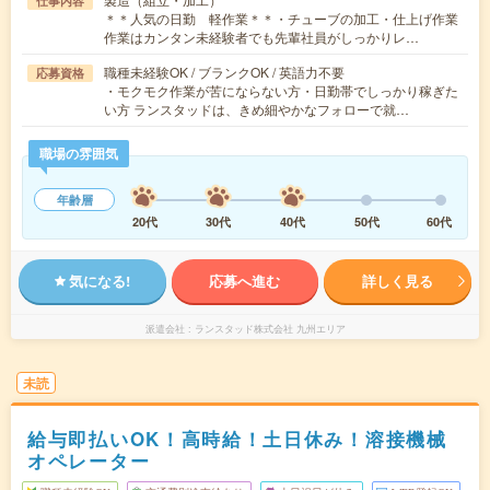
仕事内容
＊＊人気の日勤 軽作業＊＊・チューブの加工・仕上げ作業
作業はカンタン未経験者でも先輩社員がしっかりレ…
職種未経験OK / ブランクOK / 英語力不要
応募資格
・モクモク作業が苦にならない方・日勤帯でしっかり稼ぎた
い方 ランスタッドは、きめ細やかなフォローで就…
職場の雰囲気
年齢層
20代
30代
40代
50代
60代
気になる!
応募へ進む
詳しく見る
派遣会社
ランスタッド株式会社 九州エリア
未読
給与即払いOK！高時給！土日休み！溶接機械
オペレーター