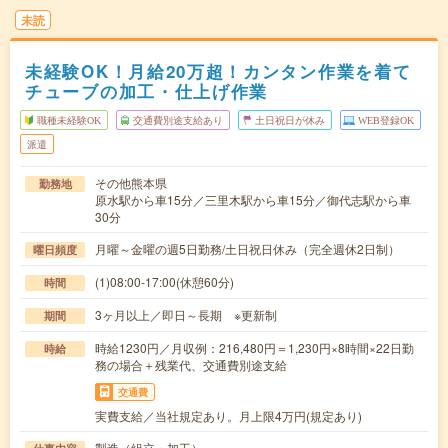
未読
未経験OK！月給20万超！カンタン作業を着て
チューブの加工・仕上げ作業
職種未経験OK
交通費別途支給あり
土日祝日が休み
WEB登録OK
派遣
その他熊本県
勤務地
原水駅から車15分／三里木駅から車15分／御代志駅から車
30分
月曜～金曜の週5日勤務/土日祝日休み（完全週休2日制）
曜日頻度
(1)08:00-17:00(休憩60分)
時間
3ヶ月以上／即日～長期 ※更新制
期間
時給1230円／月収例：216,480円＝1,230円×8時間×22日勤
時給
務の場合＋残業代、交通費別途支給
交通費
実費支給／当社規定あり。月上限4万円(規定あり)
製造（組立・加工）