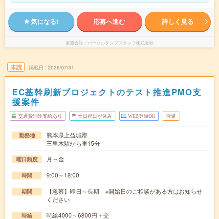
気になる!
応募へ進む
詳しく見る
派遣会社
パーソルテンプスタッフ株式会社
未読
掲載日
2026/07/31
EC基幹刷新プロジェクトのテスト推進PMO支
援案件
交通費別途支給あり
土日祝日が休み
WEB登録OK
派遣
熊本県上益城郡
勤務地
三里木駅から車15分
月～金
曜日頻度
9:00～18:00
時間
【急募】即日～長期 ※開始日のご相談がある方はお知らせ
期間
ください
時給4000～6800円＋交
時給