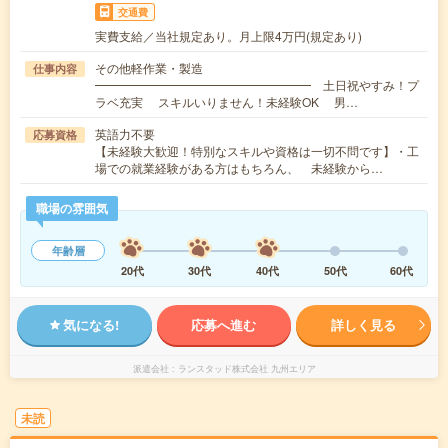
交通費
実費支給／当社規定あり。月上限4万円(規定あり)
その他軽作業・製造
仕事内容
━━━━━━━━━━━━━━━━━━ 土日祝やすみ！プ
ラベ充実 スキルいりません！未経験OK 男…
英語力不要
応募資格
【未経験大歓迎！特別なスキルや資格は一切不問です】・工
場での就業経験がある方はもちろん、 未経験から…
職場の雰囲気
年齢層
20代
30代
40代
50代
60代
気になる!
応募へ進む
詳しく見る
派遣会社
ランスタッド株式会社 九州エリア
未読