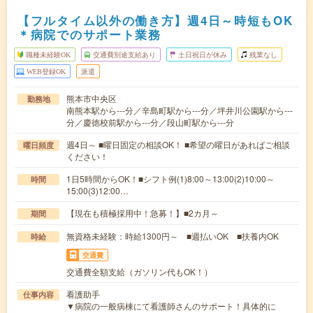
【フルタイム以外の働き方】週4日～時短もOK
＊病院でのサポート業務
職種未経験OK
交通費別途支給あり
土日祝日が休み
残業なし
WEB登録OK
派遣
熊本市中央区
勤務地
南熊本駅から---分／辛島町駅から---分／坪井川公園駅から---
分／慶徳校前駅から---分／段山町駅から---分
週4日～ ■曜日固定の相談OK！ ■希望の曜日があればご相談
曜日頻度
ください！
1日5時間からOK！■シフト例(1)8:00～13:00(2)10:00～
時間
15:00(3)12:00…
【現在も積極採用中！急募！】■2カ月～
期間
無資格未経験：時給1300円～ ■週払いOK ■扶養内OK
時給
交通費
交通費全額支給（ガソリン代もOK！）
看護助手
仕事内容
▼病院の一般病棟にて看護師さんのサポート！具体的に