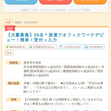
派遣会社
日研トータルソーシング株式会社 メディカルケア事業部
未読
掲載日
2026/08/06
NEW
【大量募集】30名＊派遣でオフィスワークデビ
ュー！簡単！受付＋入力
職種未経験OK
交通費別途支給あり
土日祝日が休み
WEB登録OK
派遣
熊本市中央区
勤務地
市立体育館前駅から徒歩5分／商業高校前駅から徒歩5分／呉
服町(熊本県)駅から徒歩5分／慶徳校前駅から徒歩5分／西辛
島町駅から徒歩5分
月曜～日曜の間で週3日～ ■土日祝休みもOK 「平日のみ希
曜日頻度
望！」 「できれば土日祝のみで！」 といったご相談もお気
軽にどうぞ！
【1日6時間～OK】様々な時間帯をご用意していますのでま
時間
ずはご希望をお聞かせください！＜その他シフト…