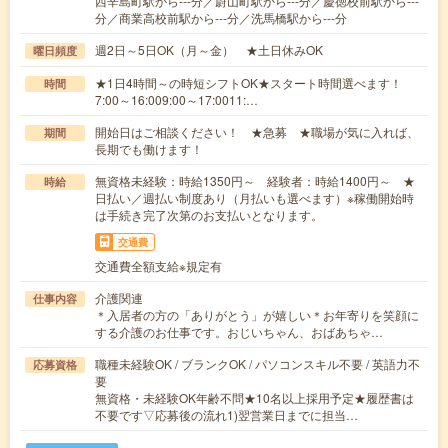
西辛島町駅から---分／蔚山町駅から---分／慶徳校前駅から---
分／商業高校前駅から---分／洗馬橋駅から---分
週2日～5日OK（月～金） ★土日休みOK
曜日頻度
★1日4時間～の時短シフトOK★スタート時間選べます！
時間
7:00～16:009:00～17:0011:…
開始日はご相談ください！ ★急募 ★職場が気に入れば、
期間
長期でも働けます！
無資格未経験：時給1350円～ 経験者：時給1400円～ ★
時給
日払い／週払い制度あり（月払いも選べます）※稼働開始時
は手続き完了次第のお支払いとなります。
交通費
交通費全額支給※規定有
介護関連
仕事内容
＊入居者の方の「ありがとう」が嬉しい＊お年寄りを笑顔に
する介護のお仕事です。おじいちゃん、おばあちゃ…
職種未経験OK / ブランクOK / パソコンスキル不要 / 英語力不
応募資格
要
無資格・未経験OK年齢不問★10名以上採用予定★履歴書は
不要です▽応募後の流れ1)翌営業日までに担当…