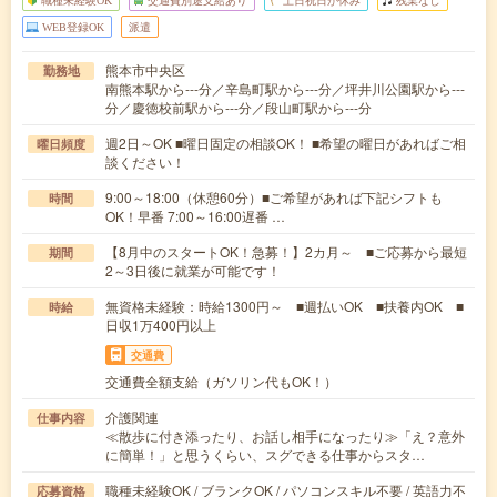
職種未経験OK
交通費別途支給あり
土日祝日が休み
残業なし
WEB登録OK
派遣
熊本市中央区
勤務地
南熊本駅から---分／辛島町駅から---分／坪井川公園駅から---
分／慶徳校前駅から---分／段山町駅から---分
週2日～OK ■曜日固定の相談OK！ ■希望の曜日があればご相
曜日頻度
談ください！
9:00～18:00（休憩60分）■ご希望があれば下記シフトも
時間
OK！早番 7:00～16:00遅番 …
【8月中のスタートOK！急募！】2カ月～ ■ご応募から最短
期間
2～3日後に就業が可能です！
無資格未経験：時給1300円～ ■週払いOK ■扶養内OK ■
時給
日収1万400円以上
交通費
交通費全額支給（ガソリン代もOK！）
介護関連
仕事内容
≪散歩に付き添ったり、お話し相手になったり≫「え？意外
に簡単！」と思うくらい、スグできる仕事からスタ…
職種未経験OK / ブランクOK / パソコンスキル不要 / 英語力不
応募資格