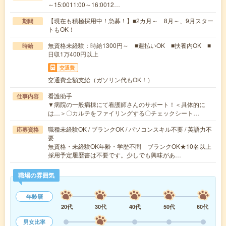
～15:0011:00～16:0012…
【現在も積極採用中！急募！】■2カ月～ 8月～、9月スター
期間
トもOK！
無資格未経験：時給1300円～ ■週払いOK ■扶養内OK ■
時給
日収1万400円以上
交通費
交通費全額支給（ガソリン代もOK！）
看護助手
仕事内容
▼病院の一般病棟にて看護師さんのサポート！＜具体的に
は…＞〇カルテをファイリングする〇チェックシート…
職種未経験OK / ブランクOK / パソコンスキル不要 / 英語力不
応募資格
要
無資格・未経験OK年齢・学歴不問 ブランクOK★10名以上
採用予定履歴書は不要です。少しでも興味があ…
職場の雰囲気
年齢層
20代
30代
40代
50代
60代
男女比率