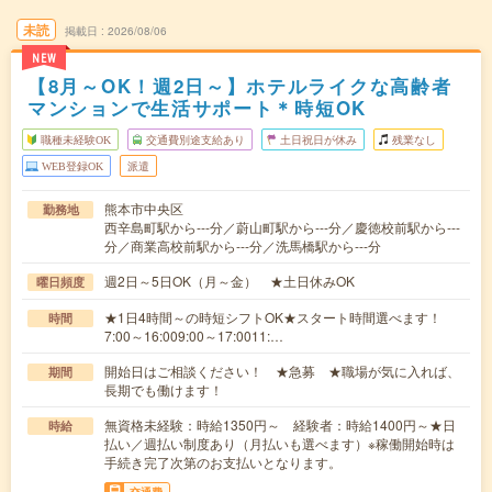
未読
掲載日
2026/08/06
NEW
【8月～OK！週2日～】ホテルライクな高齢者
マンションで生活サポート＊時短OK
職種未経験OK
交通費別途支給あり
土日祝日が休み
残業なし
WEB登録OK
派遣
熊本市中央区
勤務地
西辛島町駅から---分／蔚山町駅から---分／慶徳校前駅から---
分／商業高校前駅から---分／洗馬橋駅から---分
週2日～5日OK（月～金） ★土日休みOK
曜日頻度
★1日4時間～の時短シフトOK★スタート時間選べます！
時間
7:00～16:009:00～17:0011:…
開始日はご相談ください！ ★急募 ★職場が気に入れば、
期間
長期でも働けます！
無資格未経験：時給1350円～ 経験者：時給1400円～★日
時給
払い／週払い制度あり（月払いも選べます）※稼働開始時は
手続き完了次第のお支払いとなります。