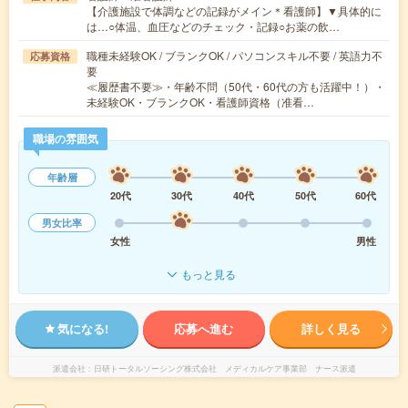
【介護施設で体調などの記録がメイン＊看護師】▼具体的に
は…○体温、血圧などのチェック・記録○お薬の飲…
職種未経験OK / ブランクOK / パソコンスキル不要 / 英語力不
応募資格
要
≪履歴書不要≫・年齢不問（50代・60代の方も活躍中！）・
未経験OK・ブランクOK・看護師資格（准看…
職場の雰囲気
年齢層
20代
30代
40代
50代
60代
男女比率
女性
男性
もっと見る
気になる!
応募へ進む
詳しく見る
派遣会社
日研トータルソーシング株式会社 メディカルケア事業部 ナース派遣