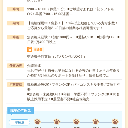
9:00～18:00（休憩60分）■ご希望があれば下記シフトも
時間
OK！早番 7:00～16:00遅番 …
【積極採用中！急募！】＊1年以上勤務している方が多数！
期間
ご応募から最短2～3日後の就業も相談可能です！
無資格未経験：時給1300円～ ■週払いOK ■扶養内OK ■
時給
日収1万400円以上
交通費
交通費全額支給（ガソリン代もOK！）
介護関連
仕事内容
≪お年寄りも自分も笑顔になれる介護の仕事！≫＊お年寄り
が昼間だけ生活のサポートを受けたり、気分転換で…
職種未経験OK / ブランクOK / パソコンスキル不要 / 英語力不
応募資格
要
■無資格・未経験OK！■年齢・学歴不問！ブランクOK!■10名
以上採用予定！■履歴書不要■社会保険完…
職場の雰囲気
年齢層