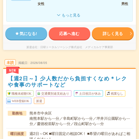
女性
男性
もっと見る
気になる!
応募へ進む
詳しく見る
派遣会社
日研トータルソーシング株式会社 メディカルケア事業部
未読
掲載日
2026/08/05
NEW
【週2日～】少人数だから負担すくなめ＊レク
や食事のサポートなど
職種未経験OK
交通費別途支給あり
土日祝日が休み
残業なし
WEB登録OK
派遣
熊本市中央区
勤務地
南熊本駅から---分／辛島町駅から---分／坪井川公園駅から---
分／慶徳校前駅から---分／段山町駅から---分
週2日～OK ■曜日固定の相談OK！ ■希望の曜日があればご相
曜日頻度
談ください！