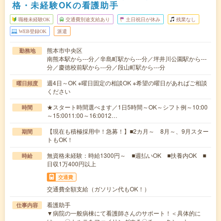
格・未経験OKの看護助手
職種未経験OK
交通費別途支給あり
土日祝日が休み
残業なし
WEB登録OK
派遣
熊本市中央区
勤務地
南熊本駅から---分／辛島町駅から---分／坪井川公園駅から---
分／慶徳校前駅から---分／段山町駅から---分
週4日～OK ※曜日固定の相談OK ※希望の曜日があればご相談
曜日頻度
ください
★スタート時間選べます／1日5時間～OK～シフト例～10:00
時間
～15:0011:00～16:0012…
【現在も積極採用中！急募！】■2カ月～ 8月～、9月スター
期間
トもOK！
無資格未経験：時給1300円～ ■週払いOK ■扶養内OK ■
時給
日収1万400円以上
交通費
交通費全額支給（ガソリン代もOK！）
看護助手
仕事内容
▼病院の一般病棟にて看護師さんのサポート！＜具体的に