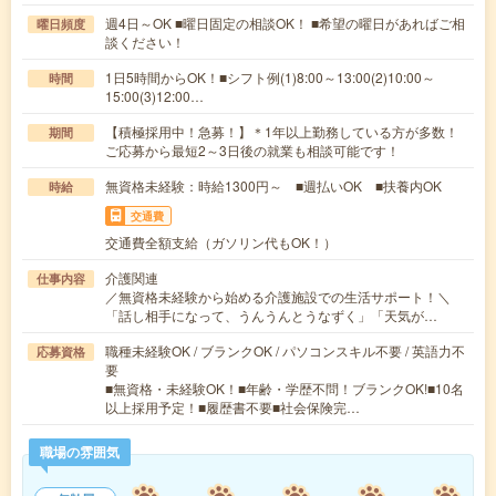
週4日～OK ■曜日固定の相談OK！ ■希望の曜日があればご相
曜日頻度
談ください！
1日5時間からOK！■シフト例(1)8:00～13:00(2)10:00～
時間
15:00(3)12:00…
【積極採用中！急募！】＊1年以上勤務している方が多数！
期間
ご応募から最短2～3日後の就業も相談可能です！
無資格未経験：時給1300円～ ■週払いOK ■扶養内OK
時給
交通費
交通費全額支給（ガソリン代もOK！）
介護関連
仕事内容
／無資格未経験から始める介護施設での生活サポート！＼
「話し相手になって、うんうんとうなずく」「天気が…
職種未経験OK / ブランクOK / パソコンスキル不要 / 英語力不
応募資格
要
■無資格・未経験OK！■年齢・学歴不問！ブランクOK!■10名
以上採用予定！■履歴書不要■社会保険完…
職場の雰囲気