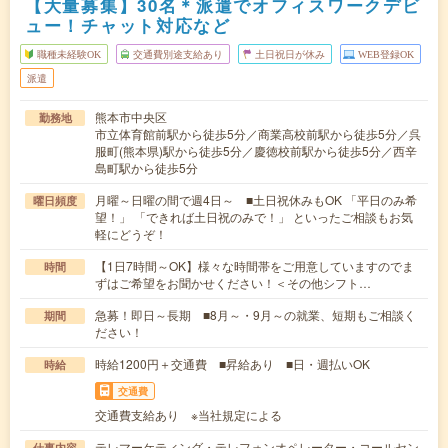
【大量募集】30名＊派遣でオフィスワークデビ
ュー！チャット対応など
職種未経験OK
交通費別途支給あり
土日祝日が休み
WEB登録OK
派遣
熊本市中央区
勤務地
市立体育館前駅から徒歩5分／商業高校前駅から徒歩5分／呉
服町(熊本県)駅から徒歩5分／慶徳校前駅から徒歩5分／西辛
島町駅から徒歩5分
月曜～日曜の間で週4日～ ■土日祝休みもOK 「平日のみ希
曜日頻度
望！」 「できれば土日祝のみで！」 といったご相談もお気
軽にどうぞ！
【1日7時間～OK】様々な時間帯をご用意していますのでま
時間
ずはご希望をお聞かせください！＜その他シフト…
急募！即日～長期 ■8月～・9月～の就業、短期もご相談く
期間
ださい！
時給1200円＋交通費 ■昇給あり ■日・週払いOK
時給
交通費
交通費支給あり ※当社規定による
テレマーケティング・テレフォンオペレーター・コールセン
仕事内容