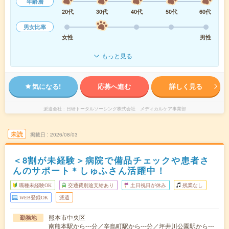
年齢層
20代
30代
40代
50代
60代
男女比率
女性
男性
もっと見る
気になる!
応募へ進む
詳しく見る
派遣会社
日研トータルソーシング株式会社 メディカルケア事業部
未読
掲載日
2026/08/03
＜8割が未経験＞病院で備品チェックや患者さ
んのサポート＊しゅふさん活躍中！
職種未経験OK
交通費別途支給あり
土日祝日が休み
残業なし
WEB登録OK
派遣
熊本市中央区
勤務地
南熊本駅から---分／辛島町駅から---分／坪井川公園駅から---