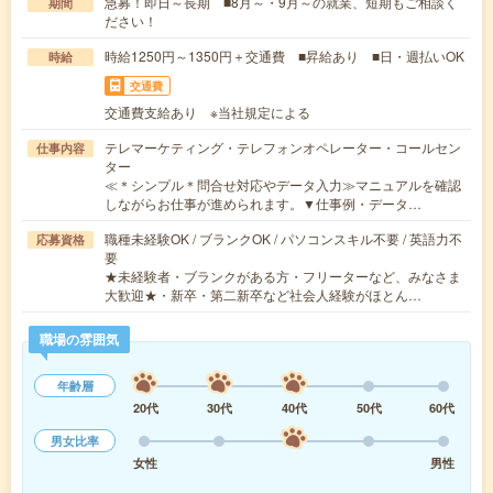
急募！即日～長期 ■8月～・9月～の就業、短期もご相談く
期間
ださい！
時給1250円～1350円＋交通費 ■昇給あり ■日・週払いOK
時給
交通費
交通費支給あり ※当社規定による
テレマーケティング・テレフォンオペレーター・コールセン
仕事内容
ター
≪＊シンプル＊問合せ対応やデータ入力≫マニュアルを確認
しながらお仕事が進められます。▼仕事例・データ…
職種未経験OK / ブランクOK / パソコンスキル不要 / 英語力不
応募資格
要
★未経験者・ブランクがある方・フリーターなど、みなさま
大歓迎★・新卒・第二新卒など社会人経験がほとん…
職場の雰囲気
年齢層
20代
30代
40代
50代
60代
男女比率
女性
男性