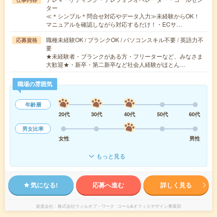
ター
≪＊シンプル＊問合せ対応やデータ入力≫未経験からOK！
マニュアルを確認しながら対応するだけ！・ECサ…
職種未経験OK / ブランクOK / パソコンスキル不要 / 英語力不
応募資格
要
★未経験者・ブランクがある方・フリーターなど、みなさま
大歓迎★・新卒・第二新卒など社会人経験がほとん…
職場の雰囲気
年齢層
20代
30代
40代
50代
60代
男女比率
女性
男性
もっと見る
気になる!
応募へ進む
詳しく見る
派遣会社
株式会社ウィルオブ・ワーク コール&オフィスデザイン事業部