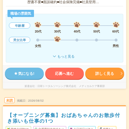
歴書不要■面談確約■社会保険完備■社員登用…
職場の雰囲気
年齢層
20代
30代
40代
50代
60代
男女比率
女性
男性
もっと見る
気になる!
応募へ進む
詳しく見る
派遣会社
日研トータルソーシング株式会社 メディカルケア事業部
未読
掲載日
2026/08/02
【オープニング募集】おばあちゃんのお散歩付
き添いも仕事の1つ