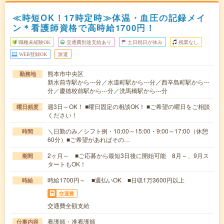
≪時短OK！17時定時≫体温・血圧の記録メイ
ン＊看護師資格で高時給1700円！
職種未経験OK
交通費別途支給あり
土日祝日が休み
残業なし
WEB登録OK
派遣
熊本市中央区
勤務地
新水前寺駅から---分／水道町駅から---分／西辛島町駅から---
分／慶徳校前駅から---分／洗馬橋駅から---分
週3日～OK！ ■曜日固定の相談OK！ ■ご希望の曜日をご相談
曜日頻度
ください！
＼日勤のみ／シフト例・10:00～15:00・9:00～17:00（休憩
時間
60分）■ご希望があればその…
2ヶ月～ ■ご応募から最短3日後に開始可能 8月～、9月ス
期間
タートもOK！
時給1700円～ ■週払いOK ■日収1万3600円以上
時給
交通費
交通費全額支給
看護師・准看護師
仕事内容