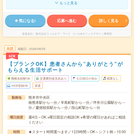
もっと見る
気になる!
応募へ進む
詳しく見る
派遣会社
株式会社ウィルオブ・ワーク コール&オフィスデザイン事業部
未読
掲載日
2026/08/05
NEW
【ブランクOK】患者さんから”ありがとう”が
もらえる生活サポート
職種未経験OK
交通費別途支給あり
土日祝日が休み
残業なし
WEB登録OK
派遣
熊本市中央区
勤務地
南熊本駅から---分／辛島町駅から---分／坪井川公園駅から---
分／慶徳校前駅から---分／段山町駅から---分
週4日～OK ※曜日固定の相談OK ※希望の曜日があればご相談
曜日頻度
ください
★スタート時間選べます／1日5時間～OK～シフト例～10:00
時間