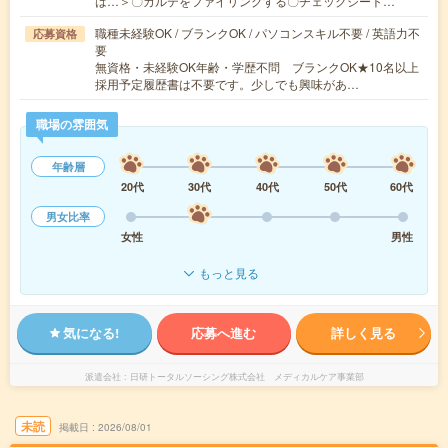
は…＞〇カルテをファイリングする〇チェックシート…
職種未経験OK / ブランクOK / パソコンスキル不要 / 英語力不
応募資格
要
無資格・未経験OK年齢・学歴不問 ブランクOK★10名以上
採用予定履歴書は不要です。少しでも興味があ…
職場の雰囲気
年齢層
20代
30代
40代
50代
60代
男女比率
女性
男性
もっと見る
気になる!
応募へ進む
詳しく見る
派遣会社
日研トータルソーシング株式会社 メディカルケア事業部
未読
掲載日
2026/08/01