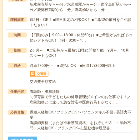
新水前寺駅から---分／水道町駅から---分／西辛島町駅から---
分／慶徳校前駅から---分／洗馬橋駅から---分
週2日～OK！ ■曜日固定の相談OK！ ■ご希望の曜日をご相談
曜日頻度
ください！
【日勤のみ】9:00～18:00（休憩60分）■ご希望があればその
時間
他シフトもOK！（例）8:30～1…
2ヶ月～ ■ご応募から最短3日後に開始可能 9月～、10月
期間
スタートもOK！
時給1700円～ ■週払いOK ■日収1万3600円以上
時給
交通費
交通費全額支給
看護師・准看護師
仕事内容
＼保育園で子どもたちの健康管理がメインのお仕事です！／
病院勤務とは違って急な対応や医療行為も少なく、…
職種未経験OK / ブランクOK / パソコンスキル不要 / 英語力不
応募資格
要
看護師資格（または准看護師資格）をお持ちの方！・年齢不
問・未経験OK・ブランクOK※志望動機や履歴書…