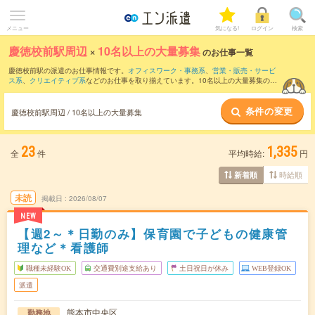
メニュー
気になる!
ログイン
検索
慶徳校前駅周辺
×
10名以上の大量募集
のお仕事一覧
慶徳校前駅の派遣のお仕事情報です。
オフィスワーク・事務系
、
営業・販売・サービ
ス系
、
クリエイティブ系
などのお仕事を取り揃えています。10名以上の大量募集の条
件の他に、
交通費別途支給あり
、
職種未経験OK
、
友だちと一緒の応募OK
などのこだ
わり条件も取り揃えています。
条件の変更
慶徳校前駅周辺 / 10名以上の大量募集
23
1,335
全
件
平均時給:
円
時給順
新着順
未読
掲載日
2026/08/07
NEW
【週2～＊日勤のみ】保育園で子どもの健康管
理など＊看護師
職種未経験OK
交通費別途支給あり
土日祝日が休み
WEB登録OK
派遣
熊本市中央区
勤務地