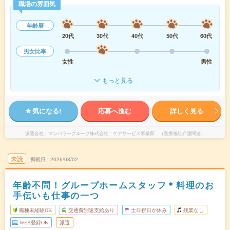
職場の雰囲気
年齢層
20代
30代
40代
50代
60代
男女比率
女性
男性
もっと見る
気になる!
応募へ進む
詳しく見る
派遣会社
マンパワーグループ株式会社 ケアサービス事業部 （医療福祉介護関連）
未読
掲載日
2026/08/02
年齢不問！グループホームスタッフ＊料理のお
手伝いも仕事の一つ
職種未経験OK
交通費別途支給あり
土日祝日が休み
残業なし
WEB登録OK
派遣