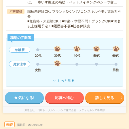
は、・車いす搬送の補助・ベットメイキングやシーツ交…
職種未経験OK / ブランクOK / パソコンスキル不要 / 英語力不
応募資格
要
■無資格・未経験OK！■年齢・学歴不問！ブランクOK!■10名
以上採用予定！■履歴書不要■社会保険完…
職場の雰囲気
年齢層
20代
30代
40代
50代
60代
男女比率
女性
男性
もっと見る
気になる!
応募へ進む
詳しく見る
派遣会社
日研トータルソーシング株式会社 メディカルケア事業部
未読
掲載日
2026/08/01