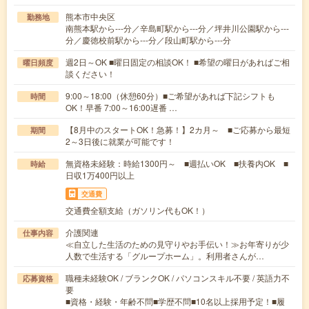
熊本市中央区
勤務地
南熊本駅から---分／辛島町駅から---分／坪井川公園駅から---
分／慶徳校前駅から---分／段山町駅から---分
週2日～OK ■曜日固定の相談OK！ ■希望の曜日があればご相
曜日頻度
談ください！
9:00～18:00（休憩60分）■ご希望があれば下記シフトも
時間
OK！早番 7:00～16:00遅番 …
【8月中のスタートOK！急募！】2カ月～ ■ご応募から最短
期間
2～3日後に就業が可能です！
無資格未経験：時給1300円～ ■週払いOK ■扶養内OK ■
時給
日収1万400円以上
交通費
交通費全額支給（ガソリン代もOK！）
介護関連
仕事内容
≪自立した生活のための見守りやお手伝い！≫お年寄りが少
人数で生活する「グループホーム」。利用者さんが…
職種未経験OK / ブランクOK / パソコンスキル不要 / 英語力不
応募資格
要
■資格・経験・年齢不問■学歴不問■10名以上採用予定！■履