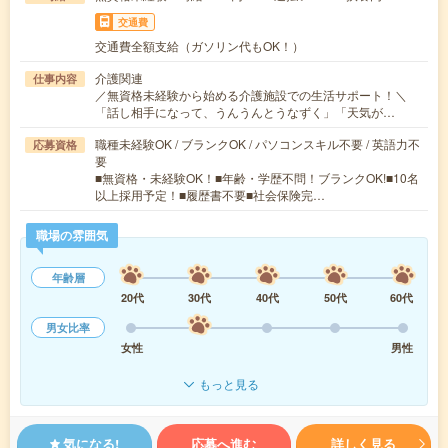
交通費
交通費全額支給（ガソリン代もOK！）
介護関連
仕事内容
／無資格未経験から始める介護施設での生活サポート！＼
「話し相手になって、うんうんとうなずく」「天気が…
職種未経験OK / ブランクOK / パソコンスキル不要 / 英語力不
応募資格
要
■無資格・未経験OK！■年齢・学歴不問！ブランクOK!■10名
以上採用予定！■履歴書不要■社会保険完…
職場の雰囲気
年齢層
20代
30代
40代
50代
60代
男女比率
女性
男性
もっと見る
気になる!
応募へ進む
詳しく見る