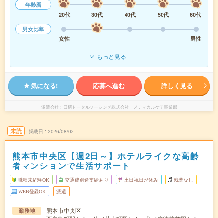
年齢層
20代
30代
40代
50代
60代
男女比率
女性
男性
もっと見る
気になる!
応募へ進む
詳しく見る
派遣会社
日研トータルソーシング株式会社 メディカルケア事業部
未読
掲載日
2026/08/03
熊本市中央区【週2日～】ホテルライクな高齢
者マンションで生活サポート
職種未経験OK
交通費別途支給あり
土日祝日が休み
残業なし
WEB登録OK
派遣
熊本市中央区
勤務地