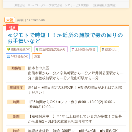
派遣会社
マンパワーグループ株式会社 ケアサービス事業部 （医療福祉介護関連）
未読
掲載日
2026/08/06
NEW
≪ジモトで時短！！≫近所の施設で身の回りの
お手伝いなど
職種未経験OK
交通費別途支給あり
土日祝日が休み
残業なし
WEB登録OK
派遣
熊本市中央区
勤務地
南熊本駅から---分／辛島町駅から---分／坪井川公園駅から---
分／慶徳校前駅から---分／段山町駅から---分
週4日～ ■曜日固定の相談OK！ ■希望の曜日があればご相談
曜日頻度
ください！
1日5時間からOK！■シフト例(1)8:00～13:00(2)10:00～
時間
15:00(3)12:00…
【積極採用中！】＊1年以上勤務している方が多数！ご応募
期間
から最短2～3日後の就業も相談可能です！
無資格未経験：時給1300円～ ■週払いOK ■扶養内OK
時給