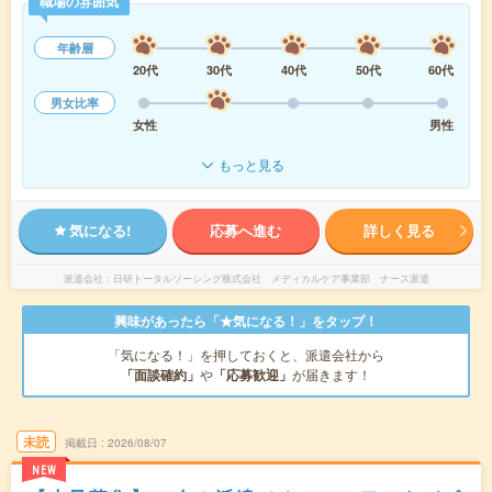
職場の雰囲気
年齢層
20代
30代
40代
50代
60代
男女比率
女性
男性
もっと見る
気になる!
応募へ進む
詳しく見る
派遣会社
日研トータルソーシング株式会社 メディカルケア事業部 ナース派遣
興味があったら「★気になる！」をタップ！
「気になる！」を押しておくと、派遣会社から
「面談確約」
や
「応募歓迎」
が届きます！
未読
掲載日
2026/08/07
NEW