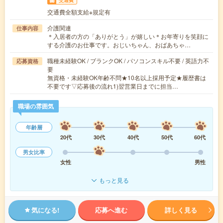
交通費
交通費全額支給※規定有
介護関連
仕事内容
＊入居者の方の「ありがとう」が嬉しい＊お年寄りを笑顔に
する介護のお仕事です。おじいちゃん、おばあちゃ…
職種未経験OK / ブランクOK / パソコンスキル不要 / 英語力不
応募資格
要
無資格・未経験OK年齢不問★10名以上採用予定★履歴書は
不要です▽応募後の流れ1)翌営業日までに担当…
職場の雰囲気
年齢層
20代
30代
40代
50代
60代
男女比率
女性
男性
もっと見る
気になる!
応募へ進む
詳しく見る