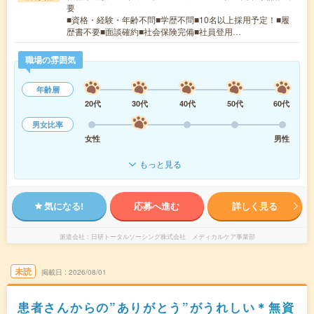
要
■資格・経験・年齢不問■学歴不問■10名以上採用予定！■履
歴書不要■面談確約■社会保険完備■社員登用…
職場の雰囲気
年齢層
20代
30代
40代
50代
60代
男女比率
女性
男性
もっと見る
気になる!
応募へ進む
詳しく見る
派遣会社
日研トータルソーシング株式会社 メディカルケア事業部
未読
掲載日
2026/08/01
患者さんからの”ありがとう”がうれしい＊無資