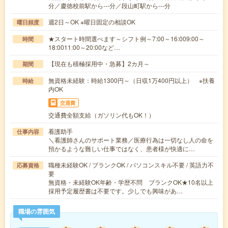
分／慶徳校前駅から---分／段山町駅から---分
週2日～OK ※曜日固定の相談OK
曜日頻度
★スタート時間選べます～シフト例～7:00～16:009:00～
時間
18:0011:00～20:00など…
【現在も積極採用中・急募】2カ月～
期間
無資格未経験：時給1300円～（日収1万400円以上） ※扶養
時給
内OK
交通費
交通費全額支給（ガソリン代もOK！）
看護助手
仕事内容
＼看護師さんのサポート業務／医療行為は一切なし人の命を
預かるような難しい仕事ではなく、患者様が快適に…
職種未経験OK / ブランクOK / パソコンスキル不要 / 英語力不
応募資格
要
無資格・未経験OK年齢・学歴不問 ブランクOK★10名以上
採用予定履歴書は不要です。少しでも興味があ…
職場の雰囲気