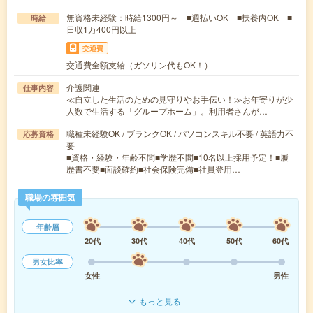
無資格未経験：時給1300円～ ■週払いOK ■扶養内OK ■
時給
日収1万400円以上
交通費
交通費全額支給（ガソリン代もOK！）
介護関連
仕事内容
≪自立した生活のための見守りやお手伝い！≫お年寄りが少
人数で生活する「グループホーム」。利用者さんが…
職種未経験OK / ブランクOK / パソコンスキル不要 / 英語力不
応募資格
要
■資格・経験・年齢不問■学歴不問■10名以上採用予定！■履
歴書不要■面談確約■社会保険完備■社員登用…
職場の雰囲気
年齢層
20代
30代
40代
50代
60代
男女比率
女性
男性
もっと見る