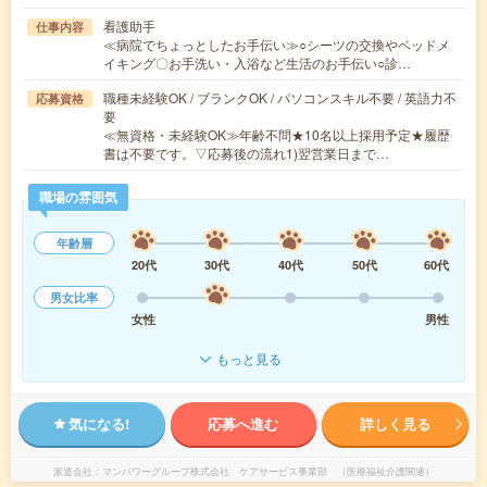
看護助手
仕事内容
≪病院でちょっとしたお手伝い≫○シーツの交換やベッドメ
イキング〇お手洗い・入浴など生活のお手伝い○診…
職種未経験OK / ブランクOK / パソコンスキル不要 / 英語力不
応募資格
要
≪無資格・未経験OK≫年齢不問★10名以上採用予定★履歴
書は不要です。▽応募後の流れ1)翌営業日まで…
職場の雰囲気
年齢層
20代
30代
40代
50代
60代
男女比率
女性
男性
もっと見る
気になる!
応募へ進む
詳しく見る
派遣会社
マンパワーグループ株式会社 ケアサービス事業部 （医療福祉介護関連）