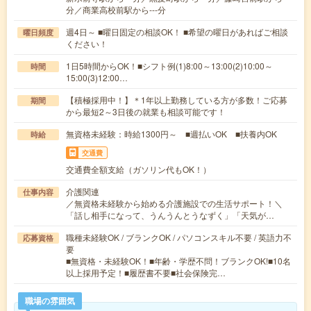
分／商業高校前駅から---分
週4日～ ■曜日固定の相談OK！ ■希望の曜日があればご相談
曜日頻度
ください！
1日5時間からOK！■シフト例(1)8:00～13:00(2)10:00～
時間
15:00(3)12:00…
【積極採用中！】＊1年以上勤務している方が多数！ご応募
期間
から最短2～3日後の就業も相談可能です！
無資格未経験：時給1300円～ ■週払いOK ■扶養内OK
時給
交通費
交通費全額支給（ガソリン代もOK！）
介護関連
仕事内容
／無資格未経験から始める介護施設での生活サポート！＼
「話し相手になって、うんうんとうなずく」「天気が…
職種未経験OK / ブランクOK / パソコンスキル不要 / 英語力不
応募資格
要
■無資格・未経験OK！■年齢・学歴不問！ブランクOK!■10名
以上採用予定！■履歴書不要■社会保険完…
職場の雰囲気