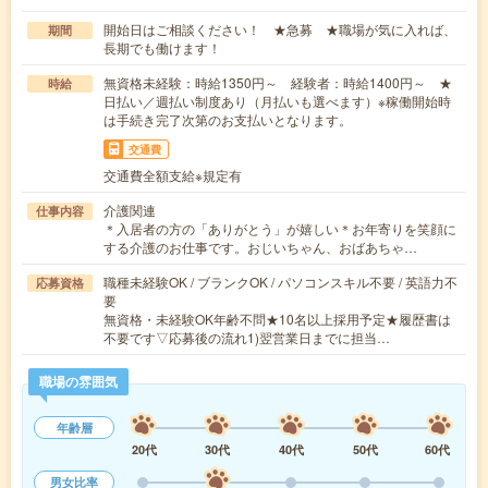
開始日はご相談ください！ ★急募 ★職場が気に入れば、
期間
長期でも働けます！
無資格未経験：時給1350円～ 経験者：時給1400円～ ★
時給
日払い／週払い制度あり（月払いも選べます）※稼働開始時
は手続き完了次第のお支払いとなります。
交通費
交通費全額支給※規定有
介護関連
仕事内容
＊入居者の方の「ありがとう」が嬉しい＊お年寄りを笑顔に
する介護のお仕事です。おじいちゃん、おばあちゃ…
職種未経験OK / ブランクOK / パソコンスキル不要 / 英語力不
応募資格
要
無資格・未経験OK年齢不問★10名以上採用予定★履歴書は
不要です▽応募後の流れ1)翌営業日までに担当…
職場の雰囲気
年齢層
20代
30代
40代
50代
60代
男女比率