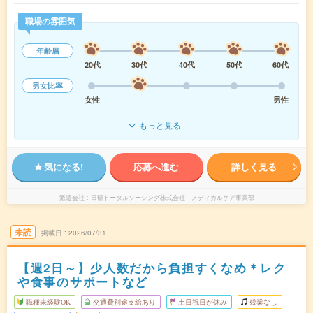
職場の雰囲気
年齢層
20代
30代
40代
50代
60代
男女比率
女性
男性
もっと見る
気になる!
応募へ進む
詳しく見る
派遣会社
日研トータルソーシング株式会社 メディカルケア事業部
未読
掲載日
2026/07/31
【週2日～】少人数だから負担すくなめ＊レク
や食事のサポートなど
職種未経験OK
交通費別途支給あり
土日祝日が休み
残業なし