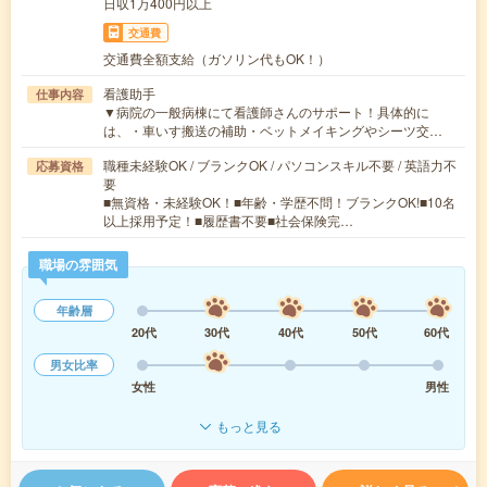
日収1万400円以上
交通費
交通費全額支給（ガソリン代もOK！）
看護助手
仕事内容
▼病院の一般病棟にて看護師さんのサポート！具体的に
は、・車いす搬送の補助・ベットメイキングやシーツ交…
職種未経験OK / ブランクOK / パソコンスキル不要 / 英語力不
応募資格
要
■無資格・未経験OK！■年齢・学歴不問！ブランクOK!■10名
以上採用予定！■履歴書不要■社会保険完…
職場の雰囲気
年齢層
20代
30代
40代
50代
60代
男女比率
女性
男性
もっと見る