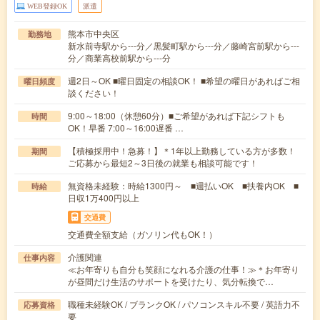
WEB登録OK
派遣
熊本市中央区
勤務地
新水前寺駅から---分／黒髪町駅から---分／藤崎宮前駅から---
分／商業高校前駅から---分
週2日～OK ■曜日固定の相談OK！ ■希望の曜日があればご相
曜日頻度
談ください！
9:00～18:00（休憩60分）■ご希望があれば下記シフトも
時間
OK！早番 7:00～16:00遅番 …
【積極採用中！急募！】＊1年以上勤務している方が多数！
期間
ご応募から最短2～3日後の就業も相談可能です！
無資格未経験：時給1300円～ ■週払いOK ■扶養内OK ■
時給
日収1万400円以上
交通費
交通費全額支給（ガソリン代もOK！）
介護関連
仕事内容
≪お年寄りも自分も笑顔になれる介護の仕事！≫＊お年寄り
が昼間だけ生活のサポートを受けたり、気分転換で…
職種未経験OK / ブランクOK / パソコンスキル不要 / 英語力不
応募資格
要