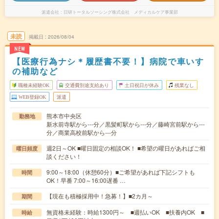
派遣会社
日研トータルソーシング株式会社 メディカルケア事業部
未読
掲載日
2026/08/04
NEW
【医療行為ナシ＊履歴書不要！】病院で車いす
の補助など
職種未経験OK
交通費別途支給あり
土日祝日が休み
残業なし
WEB登録OK
派遣
熊本市中央区
勤務地
新水前寺駅から---分／黒髪町駅から---分／藤崎宮前駅から---
分／商業高校前駅から---分
週2日～OK ■曜日固定の相談OK！ ■希望の曜日があればご相
曜日頻度
談ください！
9:00～18:00（休憩60分）■ご希望があれば下記シフトも
時間
OK！早番 7:00～16:00遅番 …
【現在も積極採用中！急募！】■2カ月～
期間
無資格未経験：時給1300円～ ■週払いOK ■扶養内OK ■
時給