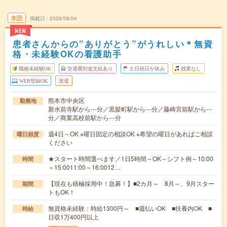
未読
掲載日
2026/08/04
NEW
患者さんからの”ありがとう”がうれしい＊無資
格・未経験OKの看護助手
職種未経験OK
交通費別途支給あり
土日祝日が休み
残業なし
WEB登録OK
派遣
熊本市中央区
勤務地
新水前寺駅から---分／黒髪町駅から---分／藤崎宮前駅から---
分／商業高校前駅から---分
週4日～OK ※曜日固定の相談OK ※希望の曜日があればご相談
曜日頻度
ください
★スタート時間選べます／1日5時間～OK～シフト例～10:00
時間
～15:0011:00～16:0012…
【現在も積極採用中！急募！】■2カ月～ 8月～、9月スター
期間
トもOK！
無資格未経験：時給1300円～ ■週払いOK ■扶養内OK ■
時給
日収1万400円以上