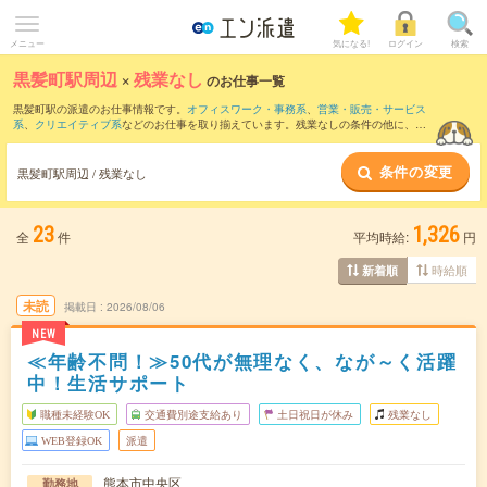
メニュー
気になる!
ログイン
検索
黒髪町駅周辺
×
残業なし
のお仕事一覧
黒髪町駅の派遣のお仕事情報です。
オフィスワーク・事務系
、
営業・販売・サービス
系
、
クリエイティブ系
などのお仕事を取り揃えています。残業なしの条件の他に、
交
通費別途支給あり
、
職種未経験OK
、
友だちと一緒の応募OK
などのこだわり条件も取
り揃えています。
条件の変更
黒髪町駅周辺 / 残業なし
23
1,326
全
件
平均時給:
円
時給順
新着順
未読
掲載日
2026/08/06
NEW
≪年齢不問！≫50代が無理なく、なが～く活躍
中！生活サポート
職種未経験OK
交通費別途支給あり
土日祝日が休み
残業なし
WEB登録OK
派遣
熊本市中央区
勤務地