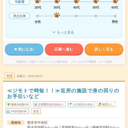
年齢層
20代
30代
40代
50代
60代
男女比率
女性
男性
もっと見る
気になる!
応募へ進む
詳しく見る
派遣会社
日研トータルソーシング株式会社 メディカルケア事業部 ナース派遣
未読
掲載日
2026/08/01
≪ジモトで時短！！≫近所の施設で身の回りの
お手伝いなど
職種未経験OK
交通費別途支給あり
土日祝日が休み
残業なし
WEB登録OK
派遣
熊本市中央区
勤務地
新水前寺駅から---分／黒髪町駅から---分／藤崎宮前駅から---