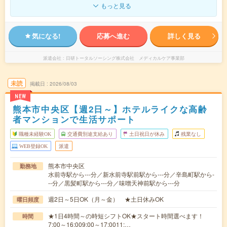
もっと見る
気になる!
応募へ進む
詳しく見る
派遣会社
日研トータルソーシング株式会社 メディカルケア事業部
未読
掲載日
2026/08/03
NEW
熊本市中央区【週2日～】ホテルライクな高齢
者マンションで生活サポート
職種未経験OK
交通費別途支給あり
土日祝日が休み
残業なし
WEB登録OK
派遣
熊本市中央区
勤務地
水前寺駅から---分／新水前寺駅前駅から---分／辛島町駅から-
--分／黒髪町駅から---分／味噌天神前駅から---分
週2日～5日OK（月～金） ★土日休みOK
曜日頻度
★1日4時間～の時短シフトOK★スタート時間選べます！
時間
7:00～16:009:00～17:0011:…