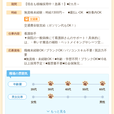
【現在も積極採用中！急募！】■2カ月～
期間
無資格未経験：時給1300円～ ■週払いOK ■扶養内OK
時給
交通費
交通費全額支給（ガソリン代もOK！）
看護助手
仕事内容
▼病院の一般病棟にて看護師さんのサポート！具体的に
は、・車いす搬送の補助・ベットメイキングやシーツ交…
職種未経験OK / ブランクOK / パソコンスキル不要 / 英語力不
応募資格
要
■無資格・未経験OK！■年齢・学歴不問！ブランクOK!■10名
以上採用予定！■履歴書不要■社会保険完…
職場の雰囲気
年齢層
20代
30代
40代
50代
60代
男女比率
女性
男性
もっと見る