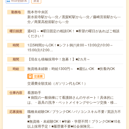
WEB登録OK
派遣
熊本市中央区
勤務地
新水前寺駅から---分／黒髪町駅から---分／藤崎宮前駅から---
分／商業高校前駅から---分
週4日～ ■曜日固定の相談OK！ ■希望の曜日があればご相談
曜日頻度
ください！
1日5時間からOK！■シフト例(1)8:00～13:00(2)10:00～
時間
15:00(3)12:00…
【現在も積極採用中！急募！】■2カ月～
期間
無資格未経験：時給1300円～ ■週払いOK ■扶養内OK
時給
交通費
交通費全額支給（ガソリン代もOK！）
看護助手
仕事内容
▼病院の一般病棟にて看護師さんのサポート！具体的に
は、・器具の洗浄・ベットメイキングやシーツ交換・移…
職種未経験OK / ブランクOK / パソコンスキル不要 / 英語力不
応募資格
要
■無資格・未経験OK！■年齢・学歴不問！ブランクOK!■10名
以上採用予定！■履歴書不要■社会保険完…