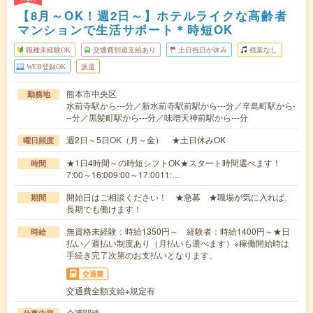
【8月～OK！週2日～】ホテルライクな高齢者
マンションで生活サポート＊時短OK
職種未経験OK
交通費別途支給あり
土日祝日が休み
残業なし
WEB登録OK
派遣
熊本市中央区
勤務地
水前寺駅から---分／新水前寺駅前駅から---分／辛島町駅から-
--分／黒髪町駅から---分／味噌天神前駅から---分
週2日～5日OK（月～金） ★土日休みOK
曜日頻度
★1日4時間～の時短シフトOK★スタート時間選べます！
時間
7:00～16:009:00～17:0011:…
開始日はご相談ください！ ★急募 ★職場が気に入れば、
期間
長期でも働けます！
無資格未経験：時給1350円～ 経験者：時給1400円～★日
時給
払い／週払い制度あり（月払いも選べます）※稼働開始時は
手続き完了次第のお支払いとなります。
交通費
交通費全額支給※規定有
介護関連