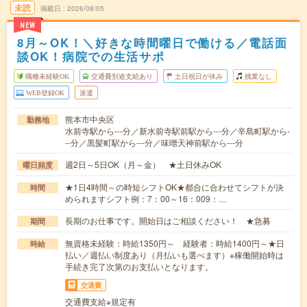
未読
掲載日
2026/08/05
NEW
8月～OK！＼好きな時間曜日で働ける／電話面
談OK！病院での生活サポ
職種未経験OK
交通費別途支給あり
土日祝日が休み
残業なし
WEB登録OK
派遣
熊本市中央区
勤務地
水前寺駅から---分／新水前寺駅前駅から---分／辛島町駅から-
--分／黒髪町駅から---分／味噌天神前駅から---分
週2日～5日OK（月～金） ★土日休みOK
曜日頻度
★1日4時間～の時短シフトOK★都合に合わせてシフトが決
時間
められますシフト例：7：00～16：009：…
長期のお仕事です。開始日はご相談ください！ ★急募
期間
無資格未経験：時給1350円～ 経験者：時給1400円～★日
時給
払い／週払い制度あり（月払いも選べます）※稼働開始時は
手続き完了次第のお支払いとなります。
交通費
交通費支給※規定有