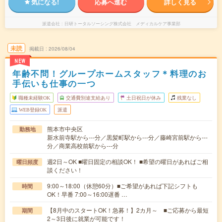
気になる!
応募へ進む
詳しく見る
派遣会社
日研トータルソーシング株式会社 メディカルケア事業部
未読
掲載日
2026/08/04
NEW
年齢不問！グループホームスタッフ＊料理のお
手伝いも仕事の一つ
職種未経験OK
交通費別途支給あり
土日祝日が休み
残業なし
WEB登録OK
派遣
熊本市中央区
勤務地
新水前寺駅から---分／黒髪町駅から---分／藤崎宮前駅から---
分／商業高校前駅から---分
週2日～OK ■曜日固定の相談OK！ ■希望の曜日があればご相
曜日頻度
談ください！
9:00～18:00（休憩60分）■ご希望があれば下記シフトも
時間
OK！早番 7:00～16:00遅番 …
【8月中のスタートOK！急募！】2カ月～ ■ご応募から最短
期間
2～3日後に就業が可能です！