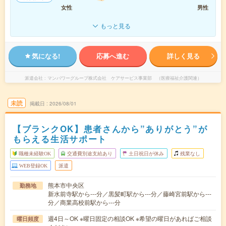
女性
男性
もっと見る
気になる!
応募へ進む
詳しく見る
派遣会社
マンパワーグループ株式会社 ケアサービス事業部 （医療福祉介護関連）
未読
掲載日
2026/08/01
【ブランクOK】患者さんから”ありがとう”が
もらえる生活サポート
職種未経験OK
交通費別途支給あり
土日祝日が休み
残業なし
WEB登録OK
派遣
熊本市中央区
勤務地
新水前寺駅から---分／黒髪町駅から---分／藤崎宮前駅から---
分／商業高校前駅から---分
週4日～OK ※曜日固定の相談OK ※希望の曜日があればご相談
曜日頻度