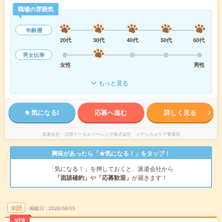
職場の雰囲気
年齢層
20代
30代
40代
50代
60代
男女比率
女性
男性
もっと見る
気になる!
応募へ進む
詳しく見る
派遣会社
日研トータルソーシング株式会社 メディカルケア事業部
興味があったら「★気になる！」をタップ！
「気になる！」を押しておくと、派遣会社から
「面談確約」
や
「応募歓迎」
が届きます！
未読
掲載日
2026/08/05
NEW