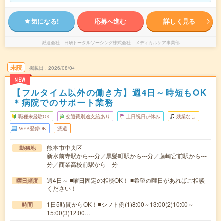
気になる!
応募へ進む
詳しく見る
派遣会社
日研トータルソーシング株式会社 メディカルケア事業部
未読
掲載日
2026/08/04
NEW
【フルタイム以外の働き方】週4日～時短もOK
＊病院でのサポート業務
職種未経験OK
交通費別途支給あり
土日祝日が休み
残業なし
WEB登録OK
派遣
熊本市中央区
勤務地
新水前寺駅から---分／黒髪町駅から---分／藤崎宮前駅から---
分／商業高校前駅から---分
週4日～ ■曜日固定の相談OK！ ■希望の曜日があればご相談
曜日頻度
ください！
1日5時間からOK！■シフト例(1)8:00～13:00(2)10:00～
時間
15:00(3)12:00…