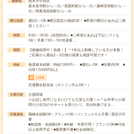
熊本市中央区
勤務地
新水前寺駅から---分／黒髪町駅から---分／藤崎宮前駅から---
分／商業高校前駅から---分
週2日～OK ■曜日固定の相談OK！ ■希望の曜日があればご相
曜日頻度
談ください！
9:00～18:00（休憩60分）■ご希望があれば下記シフトも
時間
OK！早番 7:00～16:00遅番 …
【積極採用中！急募！】＊1年以上勤務している方が多数！
期間
ご応募から最短2～3日後の就業も相談可能です！
無資格未経験：時給1300円～ ■週払いOK ■扶養内OK ■
時給
日収1万400円以上
交通費
交通費全額支給（ガソリン代もOK！）
介護関連
仕事内容
≪お話し相手になるだけでも立派な介護！≫＊お年寄りが昼
間だけ生活のサポートを受けたり、気分転換できる…
職種未経験OK / ブランクOK / パソコンスキル不要 / 英語力不
応募資格
要
■無資格・未経験OK！■年齢・学歴不問！ブランクOK!■10名
以上採用予定！■履歴書不要■社会保険完…