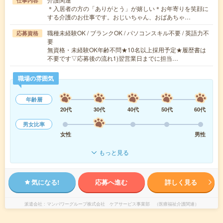
仕事内容
＊入居者の方の「ありがとう」が嬉しい＊お年寄りを笑顔に
する介護のお仕事です。おじいちゃん、おばあちゃ…
職種未経験OK / ブランクOK / パソコンスキル不要 / 英語力不
応募資格
要
無資格・未経験OK年齢不問★10名以上採用予定★履歴書は
不要です▽応募後の流れ1)翌営業日までに担当…
職場の雰囲気
年齢層
20代
30代
40代
50代
60代
男女比率
女性
男性
もっと見る
気になる!
応募へ進む
詳しく見る
派遣会社
マンパワーグループ株式会社 ケアサービス事業部 （医療福祉介護関連）