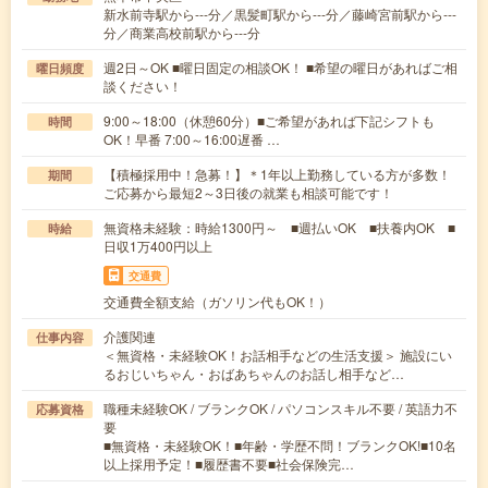
新水前寺駅から---分／黒髪町駅から---分／藤崎宮前駅から---
分／商業高校前駅から---分
週2日～OK ■曜日固定の相談OK！ ■希望の曜日があればご相
曜日頻度
談ください！
9:00～18:00（休憩60分）■ご希望があれば下記シフトも
時間
OK！早番 7:00～16:00遅番 …
【積極採用中！急募！】＊1年以上勤務している方が多数！
期間
ご応募から最短2～3日後の就業も相談可能です！
無資格未経験：時給1300円～ ■週払いOK ■扶養内OK ■
時給
日収1万400円以上
交通費
交通費全額支給（ガソリン代もOK！）
介護関連
仕事内容
＜無資格・未経験OK！お話相手などの生活支援＞ 施設にい
るおじいちゃん・おばあちゃんのお話し相手など…
職種未経験OK / ブランクOK / パソコンスキル不要 / 英語力不
応募資格
要
■無資格・未経験OK！■年齢・学歴不問！ブランクOK!■10名
以上採用予定！■履歴書不要■社会保険完…