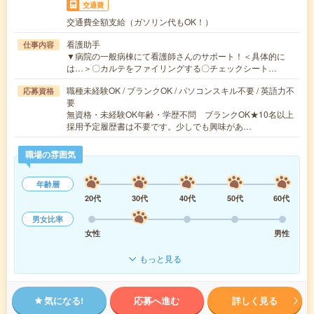
交通費
交通費全額支給（ガソリン代もOK！）
看護助手
仕事内容
▼病院の一般病棟にて看護師さんのサポート！＜具体的に
は…＞〇カルテをファイリングする〇チェックシート…
職種未経験OK / ブランクOK / パソコンスキル不要 / 英語力不
応募資格
要
無資格・未経験OK年齢・学歴不問 ブランクOK★10名以上
採用予定履歴書は不要です。少しでも興味があ…
職場の雰囲気
年齢層
20代
30代
40代
50代
60代
男女比率
女性
男性
もっと見る
気になる!
応募へ進む
詳しく見る