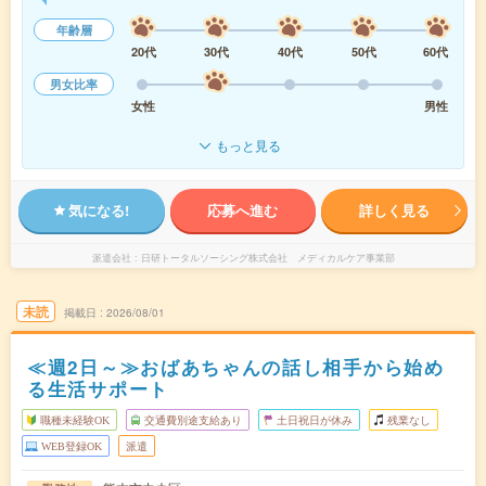
年齢層
20代
30代
40代
50代
60代
男女比率
女性
男性
もっと見る
気になる!
応募へ進む
詳しく見る
派遣会社
日研トータルソーシング株式会社 メディカルケア事業部
未読
掲載日
2026/08/01
≪週2日～≫おばあちゃんの話し相手から始め
る生活サポート
職種未経験OK
交通費別途支給あり
土日祝日が休み
残業なし
WEB登録OK
派遣