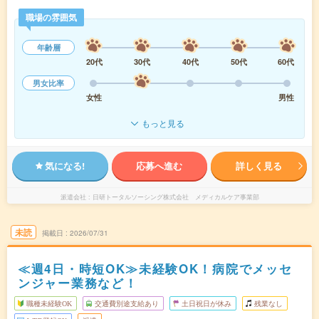
職場の雰囲気
年齢層
20代
30代
40代
50代
60代
男女比率
女性
男性
もっと見る
気になる!
応募へ進む
詳しく見る
派遣会社
日研トータルソーシング株式会社 メディカルケア事業部
未読
掲載日
2026/07/31
≪週4日・時短OK≫未経験OK！病院でメッセ
ンジャー業務など！
職種未経験OK
交通費別途支給あり
土日祝日が休み
残業なし