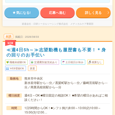
気になる!
応募へ進む
詳しく見る
派遣会社
日研トータルソーシング株式会社 メディカルケア事業部
未読
掲載日
2026/08/03
NEW
≪週4日5h～≫志望動機も履歴書も不要！＊身
の回りのお手伝い
職種未経験OK
交通費別途支給あり
土日祝日が休み
残業なし
WEB登録OK
派遣
熊本市中央区
勤務地
新水前寺駅から---分／黒髪町駅から---分／藤崎宮前駅から---
分／商業高校前駅から---分
週4日～OK ■曜日固定の相談OK！ ■希望の曜日があればご相
曜日頻度
談ください！
1日5時間からOK！■シフト例(1)8:00～13:00(2)10:00～
時間
15:00(3)12:00…