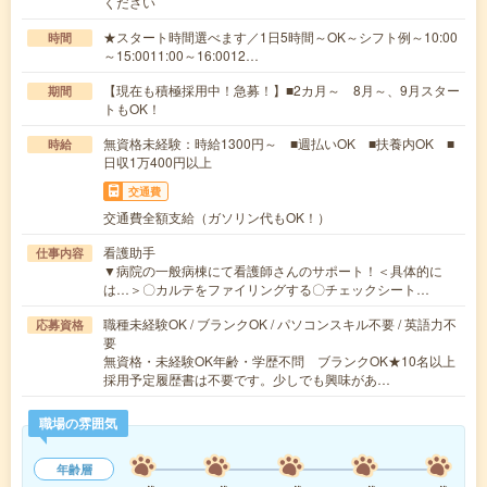
ください
★スタート時間選べます／1日5時間～OK～シフト例～10:00
時間
～15:0011:00～16:0012…
【現在も積極採用中！急募！】■2カ月～ 8月～、9月スター
期間
トもOK！
無資格未経験：時給1300円～ ■週払いOK ■扶養内OK ■
時給
日収1万400円以上
交通費
交通費全額支給（ガソリン代もOK！）
看護助手
仕事内容
▼病院の一般病棟にて看護師さんのサポート！＜具体的に
は…＞〇カルテをファイリングする〇チェックシート…
職種未経験OK / ブランクOK / パソコンスキル不要 / 英語力不
応募資格
要
無資格・未経験OK年齢・学歴不問 ブランクOK★10名以上
採用予定履歴書は不要です。少しでも興味があ…
職場の雰囲気
年齢層