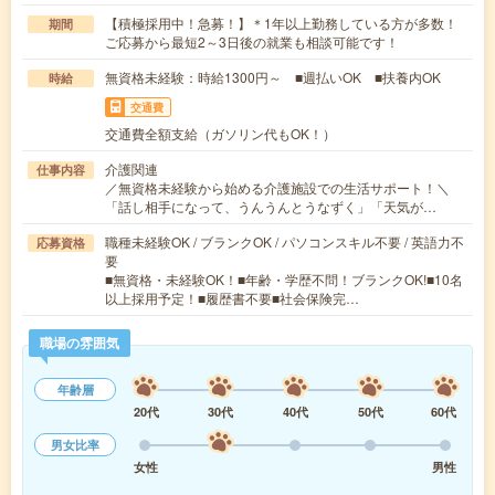
【積極採用中！急募！】＊1年以上勤務している方が多数！
期間
ご応募から最短2～3日後の就業も相談可能です！
無資格未経験：時給1300円～ ■週払いOK ■扶養内OK
時給
交通費
交通費全額支給（ガソリン代もOK！）
介護関連
仕事内容
／無資格未経験から始める介護施設での生活サポート！＼
「話し相手になって、うんうんとうなずく」「天気が…
職種未経験OK / ブランクOK / パソコンスキル不要 / 英語力不
応募資格
要
■無資格・未経験OK！■年齢・学歴不問！ブランクOK!■10名
以上採用予定！■履歴書不要■社会保険完…
職場の雰囲気
年齢層
20代
30代
40代
50代
60代
男女比率
女性
男性