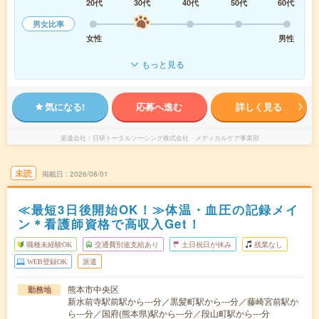
20代
30代
40代
50代
60代
男女比率
女性
男性
もっと見る
気になる!
応募へ進む
詳しく見る
派遣会社
日研トータルソーシング株式会社 メディカルケア事業部
未読
掲載日
2026/08/01
≪最短3日後開始OK！≫体温・血圧の記録メイ
ン＊看護師資格で高収入Get！
職種未経験OK
交通費別途支給あり
土日祝日が休み
残業なし
WEB登録OK
派遣
熊本市中央区
勤務地
新水前寺駅前駅から---分／黒髪町駅から---分／藤崎宮前駅か
ら---分／国府(熊本県)駅から---分／段山町駅から---分