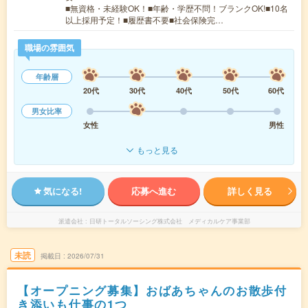
■無資格・未経験OK！■年齢・学歴不問！ブランクOK!■10名
以上採用予定！■履歴書不要■社会保険完…
職場の雰囲気
年齢層
20代
30代
40代
50代
60代
男女比率
女性
男性
もっと見る
気になる!
応募へ進む
詳しく見る
派遣会社
日研トータルソーシング株式会社 メディカルケア事業部
未読
掲載日
2026/07/31
【オープニング募集】おばあちゃんのお散歩付
き添いも仕事の1つ