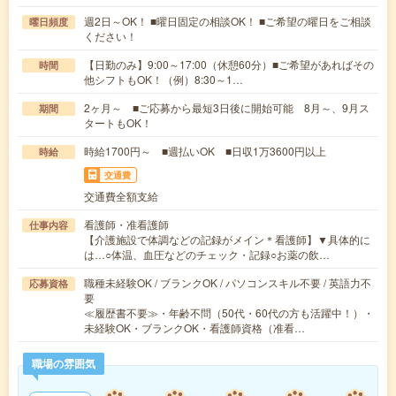
週2日～OK！ ■曜日固定の相談OK！ ■ご希望の曜日をご相談
曜日頻度
ください！
【日勤のみ】9:00～17:00（休憩60分）■ご希望があればその
時間
他シフトもOK！（例）8:30～1…
2ヶ月～ ■ご応募から最短3日後に開始可能 8月～、9月ス
期間
タートもOK！
時給1700円～ ■週払いOK ■日収1万3600円以上
時給
交通費
交通費全額支給
看護師・准看護師
仕事内容
【介護施設で体調などの記録がメイン＊看護師】▼具体的に
は…○体温、血圧などのチェック・記録○お薬の飲…
職種未経験OK / ブランクOK / パソコンスキル不要 / 英語力不
応募資格
要
≪履歴書不要≫・年齢不問（50代・60代の方も活躍中！）・
未経験OK・ブランクOK・看護師資格（准看…
職場の雰囲気