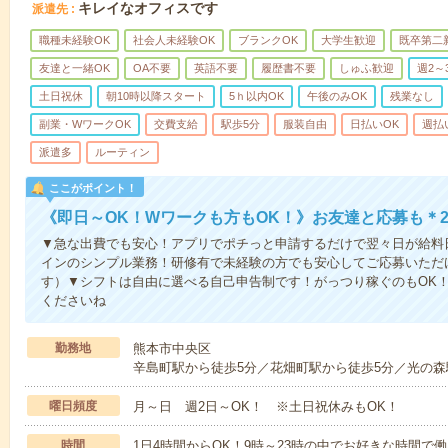
キレイなオフィスです
派遣先
職種未経験OK
社会人未経験OK
ブランクOK
大学生歓迎
既卒第二
友達と一緒OK
OA不要
英語不要
履歴書不要
しゅふ歓迎
週2～
土日祝休
朝10時以降スタート
5ｈ以内OK
午後のみOK
残業なし
副業・WワークOK
交費支給
駅歩5分
服装自由
日払いOK
週払
派遣多
ルーティン
ここがポイント！
《即日～OK！Wワークも方もOK！》お友達と応募も＊2
▼急な出費でも安心！アプリでポチっと申請するだけで翌々日が給料
インのシンプル業務！研修有で未経験の方でも安心してご応募いただ
す）▼シフトは自由に選べる自己申告制です！がっつり稼ぐのもOK！
くださいね
勤務地
熊本市中央区
辛島町駅から徒歩5分／花畑町駅から徒歩5分／光の森
曜日頻度
月～日 週2日～OK！ ※土日祝休みもOK！
時間
1日4時間からOK！9時～23時の中でお好きな時間で