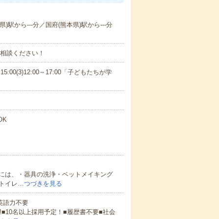
)駅から---分／国府(熊本県)駅から---分
ご相談ください！
15:00(3)12:00～17:00「子どもたちが学
OK
には、・器具の洗浄・ベットメイキング
トイレ…
つづきを見る
 英語力不要
!■10名以上採用予定！■履歴書不要■社会