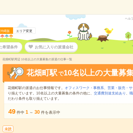
ヘル
沖縄版
エリア変更
た希望条件
お気に入りの派遣会社
花畑町駅周辺 10名以上の大量募集の派遣の仕事一覧
花畑町駅
10名以上の大量募
で
花畑町駅の派遣のお仕事情報です。
オフィスワーク・事務系
、
営業・販売・サ
り揃えています。10名以上の大量募集の条件の他に、
交通費別途支給あり
、
職
だわり条件も取り揃えています。
49
1
30
件中
～
件を表示中
未読