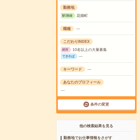
勤務地
花畑町
駅/路線
職種
---
こだわりINDEX
10名以上の大量募集
絶対
---
できれば
キーワード
---
あなたのプロフィール
---
条件の変更
他の検索結果を見る
勤務地でお仕事情報をさがす