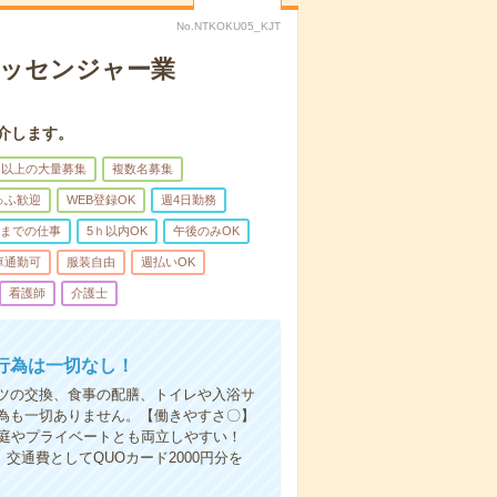
No.NTKOKU05_KJT
メッセンジャー業
介します。
名以上の大量募集
複数名募集
ゅふ歓迎
WEB登録OK
週4日勤務
前までの仕事
5ｈ以内OK
午後のみOK
車通勤可
服装自由
週払いOK
看護師
介護士
行為は一切なし！
ツの交換、食事の配膳、トイレや入浴サ
為も一切ありません。【働きやすさ〇】
家庭やプライベートとも両立しやすい！
交通費としてQUOカード2000円分を