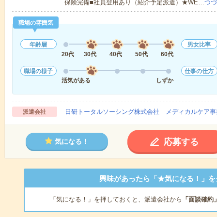
保険完備■社員登用あり（紹介予定派遣）★WE…
つづ
職場の雰囲気
年齢層
男女比率
20代
30代
40代
50代
60代
職場の様子
仕事の仕方
活気がある
しずか
日研トータルソーシング株式会社 メディカルケア事
派遣会社
応募する
気になる！
興味があったら「★気になる！」を
「気になる！」を押しておくと、派遣会社から
「面談確約