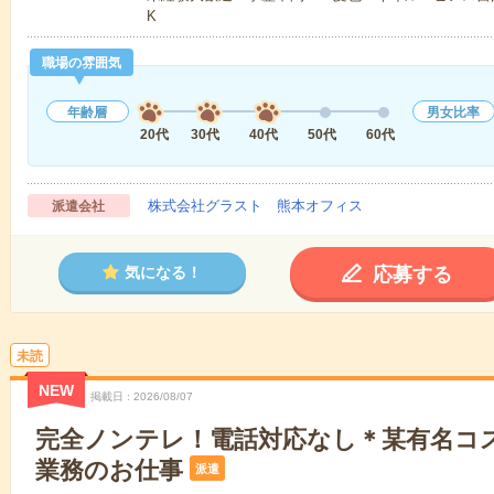
K
職場の雰囲気
年齢層
男女比率
20代
30代
40代
50代
60代
株式会社グラスト 熊本オフィス
派遣会社
応募する
気になる！
未読
NEW
掲載日
2026/08/07
完全ノンテレ！電話対応なし＊某有名コ
業務のお仕事
派遣