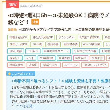
NEW
掲載日
2026/08/07
≪時短×週4日5h～≫未経験OK！病院で
務など！
派遣
≪自宅からドアtoドアで30分以内！≫ご希望の勤務地を紹
派遣先
職種未経験OK
社会人未経験OK
ブランクOK
既卒第二新卒OK
10
友達と一緒OK
OA不要
英語不要
履歴書不要
40～50代活躍
し
週5日勤務
土日祝休
朝10時以降スタート
16時前までの仕事
17時
残業なし
シフト
交替制勤務
扶養控内
医療福祉
交費支給
職場が禁煙
派遣多
電話対応なし
ルーティン
自転車・バイクOK
ここがポイント！
＜年齢不問＊選べるシフト！＞経験も資格も不要＊医療
【資格や経験は必要ナシ！】お任せするのは、医療器具の洗浄やシー
ポートなど普段の家事の延長でできることばかり！もちろん、医療行
時短勤務で週4日・最短5時間から勤務可能！選べるシフトなので、
【WEB登録・電話で登録もOK！】来社登録いただいた方には全員に、
プ…
つづきを見る