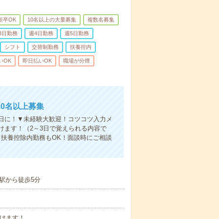
新卒OK
10名以上の大量募集
複数名募集
3日勤務
週4日勤務
週5日勤務
シフト
交替制勤務
扶養控内
いOK
即日払いOK
職場が分煙
0名以上募集
日に！▼未経験大歓迎！コツコツ入力メ
けます！（2～3日で覚えられる内容で
扶養控除内勤務もOK！面談時にご相談
駅から徒歩5分
働けます！