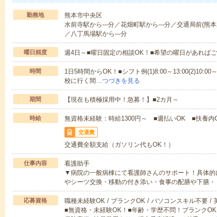
勤務地
熊本市中央区
水前寺駅から---分／花畑町駅から---分／交通局前(熊本県
／八丁馬場駅から---分
曜日頻度
週4日～■曜日固定の相談OK！■希望の曜日があれば
時間
1日5時間からOK！■シフト例(1)8:00～13:00(2)10:00～
校に行く間…
つづきを見る
期間
【現在も積極採用中！急募！】■2カ月～
時給
無資格未経験：時給1300円～ ■週払いOK ■扶養内
交通費
交通費全額支給（ガソリン代もOK！）
仕事内容
看護助手
▼病院の一般病棟にて看護師さんのサポート！具体的
やシーツ交換・移動の付き添い・食事の配膳や下膳・
応募資格
職種未経験OK / ブランクOK / パソコンスキル不要 /
■無資格・未経験OK！■年齢・学歴不問！ブランクOK