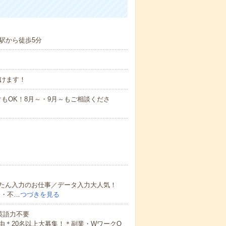
駅から徒歩5分
働けます！
もOK！8月～・9月～もご相談くださ
たん入力のお仕事／データ入力大人気！
ク・不…
つづきを見る
 英語力不要
由＊20名以上大募集！＊副業・WワークO