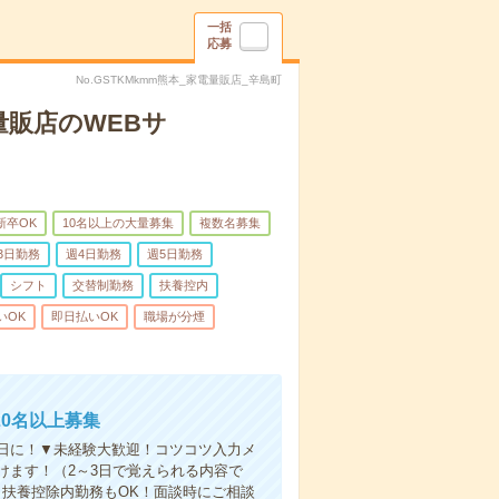
一括
応募
No.GSTKMkmm熊本_家電量販店_辛島町
販店のWEBサ
新卒OK
10名以上の大量募集
複数名募集
3日勤務
週4日勤務
週5日勤務
シフト
交替制勤務
扶養控内
いOK
即日払いOK
職場が分煙
0名以上募集
日に！▼未経験大歓迎！コツコツ入力メ
けます！（2～3日で覚えられる内容で
扶養控除内勤務もOK！面談時にご相談