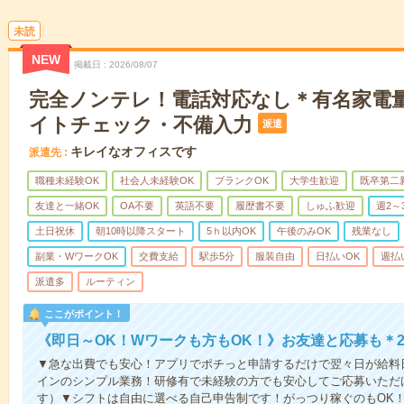
未読
NEW
掲載日
2026/08/07
完全ノンテレ！電話対応なし＊有名家電量
イトチェック・不備入力
派遣
キレイなオフィスです
派遣先
職種未経験OK
社会人未経験OK
ブランクOK
大学生歓迎
既卒第二
友達と一緒OK
OA不要
英語不要
履歴書不要
しゅふ歓迎
週2～
土日祝休
朝10時以降スタート
5ｈ以内OK
午後のみOK
残業なし
副業・WワークOK
交費支給
駅歩5分
服装自由
日払いOK
週払
派遣多
ルーティン
ここがポイント！
《即日～OK！Wワークも方もOK！》お友達と応募も＊2
▼急な出費でも安心！アプリでポチっと申請するだけで翌々日が給料
インのシンプル業務！研修有で未経験の方でも安心してご応募いただ
す）▼シフトは自由に選べる自己申告制です！がっつり稼ぐのもOK！