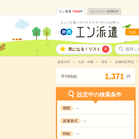
エン派遣
7424
件
エンバイト
12362
件
ちょうど良いワークライフバランスが叶う
九州・
気になる！リスト
0
保存し
派遣TOP
九州・沖縄
熊本
花畑町駅周辺
,
1
3
7
1
平均時給:
円
設定中の検索条件
期間
---
派遣形式
---
時給
---