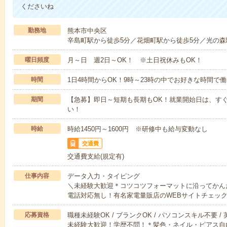
くださいね
勤務地
熊本市中央区
辛島町駅から徒歩5分／花畑町駅から徒歩5分／光の森
曜日頻度
月～日 週2日～OK！ ※土日祝休みもOK！
時間
1日4時間からOK！9時～23時の中でお好きな時間で
期間
【急募】即日～短期も長期もOK！就業開始日は、すぐ
い！
時給
時給1450円～1600円 ※研修中も給与変動なし
交通費
交通費支給(規定有)
仕事内容
データ入力・タイピング
＼未経験大歓迎＊コツコツフォーマットに沿ってかん
電話対応無し！有名家電量販店のWEBサイトチェッ
応募資格
職種未経験OK / ブランクOK / パソコンスキル不要 /
未経験大歓迎！学歴不問！＊髪色・ネイル・ピアス自