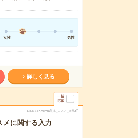
女性
男性
詳しく見る
一括
応募
No.GSTKMkmm熊本_コスメ_辛島町
スメに関する入力