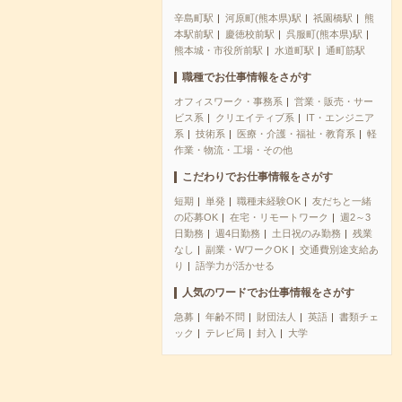
辛島町駅
河原町(熊本県)駅
祇園橋駅
熊
本駅前駅
慶徳校前駅
呉服町(熊本県)駅
熊本城・市役所前駅
水道町駅
通町筋駅
職種でお仕事情報をさがす
オフィスワーク・事務系
営業・販売・サー
ビス系
クリエイティブ系
IT・エンジニア
系
技術系
医療・介護・福祉・教育系
軽
作業・物流・工場・その他
こだわりでお仕事情報をさがす
短期
単発
職種未経験OK
友だちと一緒
の応募OK
在宅・リモートワーク
週2～3
日勤務
週4日勤務
土日祝のみ勤務
残業
なし
副業・WワークOK
交通費別途支給あ
り
語学力が活かせる
人気のワードでお仕事情報をさがす
急募
年齢不問
財団法人
英語
書類チェ
ック
テレビ局
封入
大学