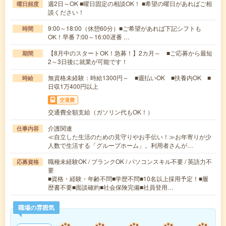
週2日～OK ■曜日固定の相談OK！ ■希望の曜日があればご相
曜日頻度
談ください！
9:00～18:00（休憩60分）■ご希望があれば下記シフトも
時間
OK！早番 7:00～16:00遅番 …
【8月中のスタートOK！急募！】2カ月～ ■ご応募から最短
期間
2～3日後に就業が可能です！
無資格未経験：時給1300円～ ■週払いOK ■扶養内OK ■
時給
日収1万400円以上
交通費
交通費全額支給（ガソリン代もOK！）
介護関連
仕事内容
≪自立した生活のための見守りやお手伝い！≫お年寄りが少
人数で生活する「グループホーム」。利用者さんが…
職種未経験OK / ブランクOK / パソコンスキル不要 / 英語力不
応募資格
要
■資格・経験・年齢不問■学歴不問■10名以上採用予定！■履
歴書不要■面談確約■社会保険完備■社員登用…
職場の雰囲気