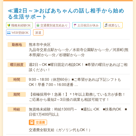
≪週2日～≫おばあちゃんの話し相手から始め
る生活サポート
職種未経験OK
交通費別途支給あり
土日祝日が休み
残業なし
WEB登録OK
派遣
熊本市中央区
勤務地
九品寺交差点駅から---分／水前寺公園駅から---分／河原町(熊
本県)駅から---分／杉塘駅から---分
週2日～OK ■曜日固定の相談OK！ ■希望の曜日があればご相
曜日頻度
談ください！
9:00～18:00（休憩60分）■ご希望があれば下記シフトも
時間
OK！早番 7:00～16:00遅番 …
【積極採用中！急募！】＊1年以上勤務している方が多数！
期間
ご応募から最短2～3日後の就業も相談可能です！
無資格未経験：時給1300円～ ■週払いOK ■扶養内OK ■
時給
日収1万400円以上
交通費
交通費全額支給（ガソリン代もOK！）