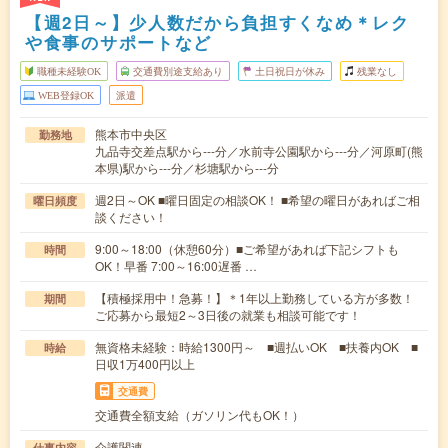
【週2日～】少人数だから負担すくなめ＊レク
や食事のサポートなど
職種未経験OK
交通費別途支給あり
土日祝日が休み
残業なし
WEB登録OK
派遣
熊本市中央区
勤務地
九品寺交差点駅から---分／水前寺公園駅から---分／河原町(熊
本県)駅から---分／杉塘駅から---分
週2日～OK ■曜日固定の相談OK！ ■希望の曜日があればご相
曜日頻度
談ください！
9:00～18:00（休憩60分）■ご希望があれば下記シフトも
時間
OK！早番 7:00～16:00遅番 …
【積極採用中！急募！】＊1年以上勤務している方が多数！
期間
ご応募から最短2～3日後の就業も相談可能です！
無資格未経験：時給1300円～ ■週払いOK ■扶養内OK ■
時給
日収1万400円以上
交通費
交通費全額支給（ガソリン代もOK！）
介護関連
仕事内容