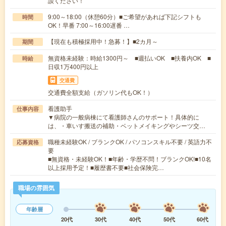
談ください！
9:00～18:00（休憩60分）■ご希望があれば下記シフトも
時間
OK！早番 7:00～16:00遅番 …
【現在も積極採用中！急募！】■2カ月～
期間
無資格未経験：時給1300円～ ■週払いOK ■扶養内OK ■
時給
日収1万400円以上
交通費
交通費全額支給（ガソリン代もOK！）
看護助手
仕事内容
▼病院の一般病棟にて看護師さんのサポート！具体的に
は、・車いす搬送の補助・ベットメイキングやシーツ交…
職種未経験OK / ブランクOK / パソコンスキル不要 / 英語力不
応募資格
要
■無資格・未経験OK！■年齢・学歴不問！ブランクOK!■10名
以上採用予定！■履歴書不要■社会保険完…
職場の雰囲気
年齢層
20代
30代
40代
50代
60代