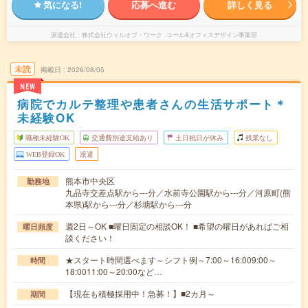
気になる!
応募へ進む
詳しく見る
派遣会社
株式会社ウィルオブ・ワーク コール&オフィスデザイン事業部
未読
掲載日
2026/08/05
NEW
病院でカルテ整理や患者さんの生活サポート＊
未経験OK
職種未経験OK
交通費別途支給あり
土日祝日が休み
残業なし
WEB登録OK
派遣
熊本市中央区
勤務地
九品寺交差点駅から---分／水前寺公園駅から---分／河原町(熊
本県)駅から---分／杉塘駅から---分
週2日～OK ■曜日固定の相談OK！ ■希望の曜日があればご相
曜日頻度
談ください！
★スタート時間選べます～シフト例～7:00～16:009:00～
時間
18:0011:00～20:00など…
【現在も積極採用中！急募！】■2カ月～
期間