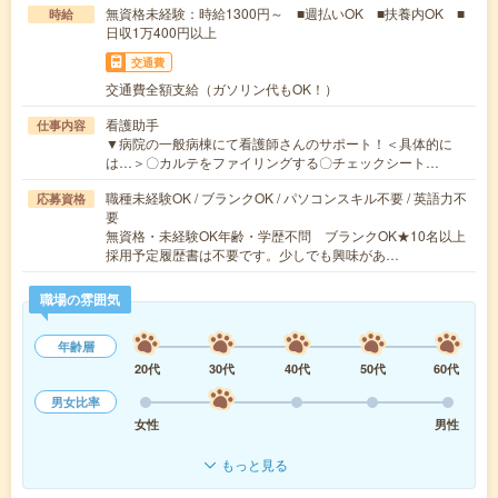
無資格未経験：時給1300円～ ■週払いOK ■扶養内OK ■
時給
日収1万400円以上
交通費
交通費全額支給（ガソリン代もOK！）
看護助手
仕事内容
▼病院の一般病棟にて看護師さんのサポート！＜具体的に
は…＞〇カルテをファイリングする〇チェックシート…
職種未経験OK / ブランクOK / パソコンスキル不要 / 英語力不
応募資格
要
無資格・未経験OK年齢・学歴不問 ブランクOK★10名以上
採用予定履歴書は不要です。少しでも興味があ…
職場の雰囲気
年齢層
20代
30代
40代
50代
60代
男女比率
女性
男性
もっと見る