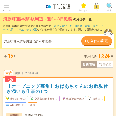
メニュー
気になる!
ログイン
検索
河原町(熊本県)駅周辺
×
週2～3日勤務
のお仕事一覧
河原町(熊本県)駅の派遣のお仕事情報です。
オフィスワーク・事務系
、
営業・販売・サ
ービス系
、
クリエイティブ系
などのお仕事を取り揃えています。週2～3日勤務の条件
の他に、
交通費別途支給あり
、
職種未経験OK
、
友だちと一緒の応募OK
などのこだわ
り条件も取り揃えています。
条件の変更
河原町(熊本県)駅周辺 / 週2～3日勤務
15
1,324
全
件
平均時給:
円
時給順
新着順
未読
掲載日
2026/08/06
NEW
【オープニング募集】おばあちゃんのお散歩付
き添いも仕事の1つ
職種未経験OK
交通費別途支給あり
土日祝日が休み
残業なし
WEB登録OK
派遣
熊本市中央区
勤務地