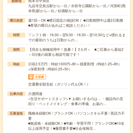
熊本市中央区
勤務地
九品寺交差点駅から---分／水前寺公園駅から---分／河原町(熊
本県)駅から---分／杉塘駅から---分
週1回～OK ■曜日固定の相談OK！ ■日勤期間中は週2日勤務
曜日頻度
■希望の曜日があればご相談ください！
▽シフト例・16:30～翌9:30・16:30～翌10:30など※慣れるま
時間
での最初のうちは日勤からの…
【現在も積極採用中！急募！】2カ月～ ■ご応募から最短2
期間
～3日後の就業も相談可能です！
日収2.5万円：時給1300円×8h＋残業割増（時給1.25×8h）
時給
+深夜割増（時給0.25×5h）
交通費
交通費全額支給（ガソリン代もOK！）
介護関連
仕事内容
<生活サポートスタッフ>▼ お願いするのは… ・施設内の見
回り・ベッドメイキング・食事の準備、お薬の…
職種未経験OK / ブランクOK / パソコンスキル不要 / 英語力不
応募資格
要
■無資格・未経験OK！■年齢・学歴不問！ブランクOK!■10名
以上採用予定！■履歴書不要■社会保険完…