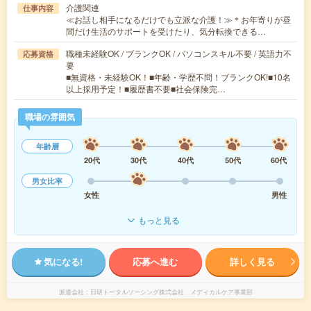
介護関連
仕事内容
≪お話し相手になるだけでも立派な介護！≫＊お年寄りが昼
間だけ生活のサポートを受けたり、気分転換できる…
職種未経験OK / ブランクOK / パソコンスキル不要 / 英語力不
応募資格
要
■無資格・未経験OK！■年齢・学歴不問！ブランクOK!■10名
以上採用予定！■履歴書不要■社会保険完…
職場の雰囲気
年齢層
20代
30代
40代
50代
60代
男女比率
女性
男性
もっと見る
気になる!
応募へ進む
詳しく見る
派遣会社
日研トータルソーシング株式会社 メディカルケア事業部