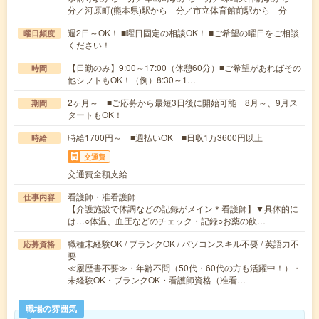
分／河原町(熊本県)駅から---分／市立体育館前駅から---分
週2日～OK！ ■曜日固定の相談OK！ ■ご希望の曜日をご相談
曜日頻度
ください！
【日勤のみ】9:00～17:00（休憩60分）■ご希望があればその
時間
他シフトもOK！（例）8:30～1…
2ヶ月～ ■ご応募から最短3日後に開始可能 8月～、9月ス
期間
タートもOK！
時給1700円～ ■週払いOK ■日収1万3600円以上
時給
交通費
交通費全額支給
看護師・准看護師
仕事内容
【介護施設で体調などの記録がメイン＊看護師】▼具体的に
は…○体温、血圧などのチェック・記録○お薬の飲…
職種未経験OK / ブランクOK / パソコンスキル不要 / 英語力不
応募資格
要
≪履歴書不要≫・年齢不問（50代・60代の方も活躍中！）・
未経験OK・ブランクOK・看護師資格（准看…
職場の雰囲気