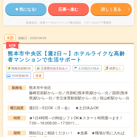
気になる!
応募へ進む
詳しく見る
派遣会社
日研トータルソーシング株式会社 メディカルケア事業部
未読
掲載日
2026/08/05
NEW
熊本市中央区【週2日～】ホテルライクな高齢
者マンションで生活サポート
職種未経験OK
交通費別途支給あり
土日祝日が休み
残業なし
WEB登録OK
派遣
熊本市中央区
勤務地
藤崎宮前駅から---分／河原町(熊本県)駅から---分／国府(熊本
県)駅から---分／市立体育館前駅から---分／段山町駅から---分
週2日～5日OK（月～金） ★土日休みOK
曜日頻度
★1日4時間～の時短シフトOK★スタート時間選べます！
時間
7:00～16:009:00～17:0011:…
開始日はご相談ください！ ★急募 ★職場が気に入れば、
期間