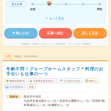
男女比率
女性
男性
もっと見る
気になる!
応募へ進む
詳しく見る
派遣会社
日研トータルソーシング株式会社 メディカルケア事業部
未読
掲載日
2026/08/02
年齢不問！グループホームスタッフ＊料理のお
手伝いも仕事の一つ
職種未経験OK
交通費別途支給あり
土日祝日が休み
残業なし
WEB登録OK
派遣
熊本市中央区
勤務地
九品寺交差点駅から---分／水前寺公園駅から---分／河原町(熊
本県)駅から---分／杉塘駅から---分