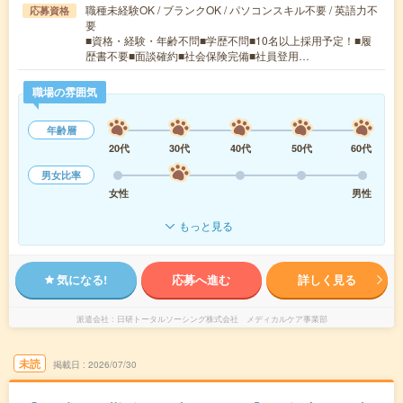
職種未経験OK / ブランクOK / パソコンスキル不要 / 英語力不
応募資格
要
■資格・経験・年齢不問■学歴不問■10名以上採用予定！■履
歴書不要■面談確約■社会保険完備■社員登用…
職場の雰囲気
年齢層
20代
30代
40代
50代
60代
男女比率
女性
男性
もっと見る
気になる!
応募へ進む
詳しく見る
派遣会社
日研トータルソーシング株式会社 メディカルケア事業部
未読
掲載日
2026/07/30