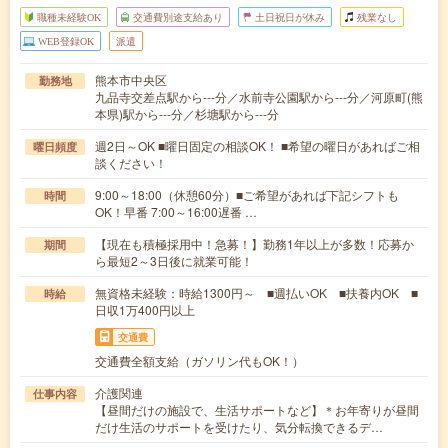
職種未経験OK
交通費別途支給あり
土日祝日が休み
残業なし
WEB登録OK
派遣
熊本市中央区
勤務地
九品寺交差点駅から---分／水前寺公園駅から---分／河原町(熊
本県)駅から---分／杉塘駅から---分
週2日～OK ■曜日固定の相談OK！ ■希望の曜日があればご相
曜日頻度
談ください！
9:00～18:00（休憩60分）■ご希望があれば下記シフトも
時間
OK！早番 7:00～16:00遅番 …
【現在も積極採用中！急募！】勤務1年以上が多数！応募か
期間
ら最短2～3日後に就業可能！
無資格未経験：時給1300円～ ■週払いOK ■扶養内OK ■
時給
日収1万400円以上
交通費
交通費全額支給（ガソリン代もOK！）
介護関連
仕事内容
【昼間だけの施設で、生活サポートなど】＊お年寄りが昼間
だけ生活のサポートを受けたり、気分転換できるデ…