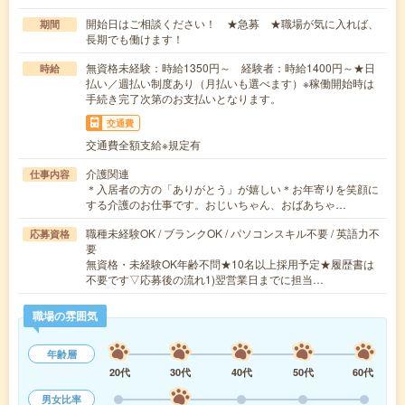
開始日はご相談ください！ ★急募 ★職場が気に入れば、
期間
長期でも働けます！
無資格未経験：時給1350円～ 経験者：時給1400円～★日
時給
払い／週払い制度あり（月払いも選べます）※稼働開始時は
手続き完了次第のお支払いとなります。
交通費
交通費全額支給※規定有
介護関連
仕事内容
＊入居者の方の「ありがとう」が嬉しい＊お年寄りを笑顔に
する介護のお仕事です。おじいちゃん、おばあちゃ…
職種未経験OK / ブランクOK / パソコンスキル不要 / 英語力不
応募資格
要
無資格・未経験OK年齢不問★10名以上採用予定★履歴書は
不要です▽応募後の流れ1)翌営業日までに担当…
職場の雰囲気
年齢層
20代
30代
40代
50代
60代
男女比率