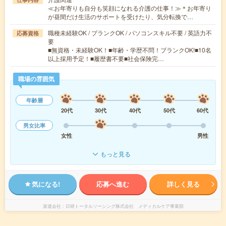
≪お年寄りも自分も笑顔になれる介護の仕事！≫＊お年寄り
が昼間だけ生活のサポートを受けたり、気分転換で…
職種未経験OK / ブランクOK / パソコンスキル不要 / 英語力不
応募資格
要
■無資格・未経験OK！■年齢・学歴不問！ブランクOK!■10名
以上採用予定！■履歴書不要■社会保険完…
職場の雰囲気
年齢層
20代
30代
40代
50代
60代
男女比率
女性
男性
もっと見る
気になる!
応募へ進む
詳しく見る
派遣会社
日研トータルソーシング株式会社 メディカルケア事業部