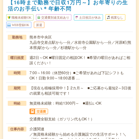
【16時まで勤務で日収1万円～】お年寄りの生
活のお手伝い＊年齢不問
職種未経験OK
交通費別途支給あり
土日祝日が休み
残業なし
WEB登録OK
派遣
熊本市中央区
勤務地
九品寺交差点駅から---分／水前寺公園駅から---分／河原町(熊
本県)駅から---分／杉塘駅から---分
週2日～OK ■曜日固定の相談OK！ ■希望の曜日があればご相
曜日頻度
談ください！
7:00～16:00（休憩60分）■ご希望があれば下記シフトも
時間
OK！日勤 9:00～18:00遅番 …
【現在も積極採用中！】2カ月～ ■ご応募から最短2～3日後
期間
の就業も相談可能です！
無資格未経験：時給1300円～ ■週払いOK
時給
交通費
交通費全額支給（ガソリン代もOK！）
介護関連
仕事内容
／無資格未経験から始める介護施設での生活サポート！＼