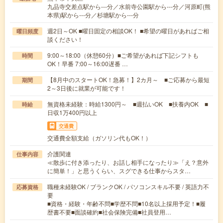
九品寺交差点駅から---分／水前寺公園駅から---分／河原町(熊
本県)駅から---分／杉塘駅から---分
週2日～OK ■曜日固定の相談OK！ ■希望の曜日があればご相
曜日頻度
談ください！
9:00～18:00（休憩60分）■ご希望があれば下記シフトも
時間
OK！早番 7:00～16:00遅番 …
【8月中のスタートOK！急募！】2カ月～ ■ご応募から最短
期間
2～3日後に就業が可能です！
無資格未経験：時給1300円～ ■週払いOK ■扶養内OK ■
時給
日収1万400円以上
交通費
交通費全額支給（ガソリン代もOK！）
介護関連
仕事内容
≪散歩に付き添ったり、お話し相手になったり≫「え？意外
に簡単！」と思うくらい、スグできる仕事からスタ…
職種未経験OK / ブランクOK / パソコンスキル不要 / 英語力不
応募資格
要
■資格・経験・年齢不問■学歴不問■10名以上採用予定！■履
歴書不要■面談確約■社会保険完備■社員登用…