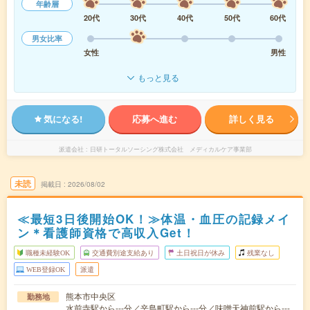
年齢層
20代
30代
40代
50代
60代
男女比率
女性
男性
もっと見る
気になる!
応募へ進む
詳しく見る
派遣会社
日研トータルソーシング株式会社 メディカルケア事業部
未読
掲載日
2026/08/02
≪最短3日後開始OK！≫体温・血圧の記録メイ
ン＊看護師資格で高収入Get！
職種未経験OK
交通費別途支給あり
土日祝日が休み
残業なし
WEB登録OK
派遣
熊本市中央区
勤務地
水前寺駅から---分／辛島町駅から---分／味噌天神前駅から---