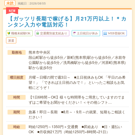
未読
掲載日
2026/08/05
NEW
【ガッツリ長期で稼げる】月21万円以上！＊カ
ンタン入力や電話対応！
職種未経験OK
交通費別途支給あり
土日祝日が休み
WEB登録OK
派遣
熊本市中央区
勤務地
段山町駅から徒歩5分／新町(熊本県)駅から徒歩5分／水前寺
公園駅から徒歩5分／洗馬橋駅から徒歩5分／河原町(熊本県)
駅から徒歩5分
月曜～日曜の間で週3日～ ■土日祝休みもOK 「平日のみ希
曜日頻度
望！」 「できれば土日祝のみで！」 といったご相談もお気
軽にどうぞ！
【1日6時間～OK】様々な時間帯をご用意していますのでま
時間
ずはご希望をお聞かせください！＜その他シフト…
急募！即日～長期 ■8月～・9月～の就業、短期もご相談く
期間
ださい！
時給1250円～1350円＋交通費 ■昇給あり ■日・週払い
時給
OK ■月収例21万円（時給1250円×8時間×21日）