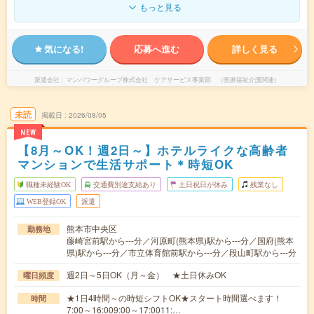
もっと見る
気になる!
応募へ進む
詳しく見る
派遣会社
マンパワーグループ株式会社 ケアサービス事業部 （医療福祉介護関連）
未読
掲載日
2026/08/05
NEW
【8月～OK！週2日～】ホテルライクな高齢者
マンションで生活サポート＊時短OK
職種未経験OK
交通費別途支給あり
土日祝日が休み
残業なし
WEB登録OK
派遣
熊本市中央区
勤務地
藤崎宮前駅から---分／河原町(熊本県)駅から---分／国府(熊本
県)駅から---分／市立体育館前駅から---分／段山町駅から---分
週2日～5日OK（月～金） ★土日休みOK
曜日頻度
★1日4時間～の時短シフトOK★スタート時間選べます！
時間
7:00～16:009:00～17:0011:…