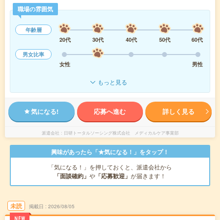
職場の雰囲気
年齢層
20代
30代
40代
50代
60代
男女比率
女性
男性
もっと見る
気になる!
応募へ進む
詳しく見る
派遣会社
日研トータルソーシング株式会社 メディカルケア事業部
興味があったら「★気になる！」をタップ！
「気になる！」を押しておくと、派遣会社から
「面談確約」
や
「応募歓迎」
が届きます！
未読
掲載日
2026/08/05
NEW