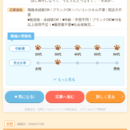
「話し相手になって、うんうんとうなずく」「天気が…
職種未経験OK / ブランクOK / パソコンスキル不要 / 英語力不
応募資格
要
■無資格・未経験OK！■年齢・学歴不問！ブランクOK!■10名
以上採用予定！■履歴書不要■社会保険完…
職場の雰囲気
年齢層
20代
30代
40代
50代
60代
男女比率
女性
男性
もっと見る
気になる!
応募へ進む
詳しく見る
派遣会社
日研トータルソーシング株式会社 メディカルケア事業部
未読
掲載日
2026/07/28