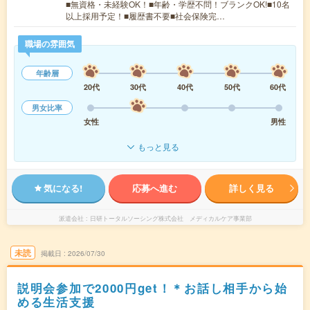
■無資格・未経験OK！■年齢・学歴不問！ブランクOK!■10名
以上採用予定！■履歴書不要■社会保険完…
職場の雰囲気
年齢層
20代
30代
40代
50代
60代
男女比率
女性
男性
もっと見る
気になる!
応募へ進む
詳しく見る
派遣会社
日研トータルソーシング株式会社 メディカルケア事業部
未読
掲載日
2026/07/30
説明会参加で2000円get！＊お話し相手から始
める生活支援