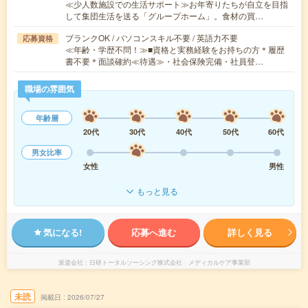
≪少人数施設での生活サポート≫お年寄りたちが自立を目指
して集団生活を送る「グループホーム」。食材の買…
ブランクOK / パソコンスキル不要 / 英語力不要
応募資格
≪年齢・学歴不問！≫■資格と実務経験をお持ちの方＊履歴
書不要＊面談確約≪待遇≫・社会保険完備・社員登…
職場の雰囲気
年齢層
20代
30代
40代
50代
60代
男女比率
女性
男性
もっと見る
気になる!
応募へ進む
詳しく見る
派遣会社
日研トータルソーシング株式会社 メディカルケア事業部
未読
掲載日
2026/07/27