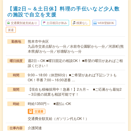
【週2日～＆土日休】料理の手伝いなど少人数
の施設で自立を支援
交通費別途支給あり
土日祝日が休み
残業なし
WEB登録OK
派遣
熊本市中央区
勤務地
九品寺交差点駅から---分／水前寺公園駅から---分／河原町(熊
本県)駅から---分／杉塘駅から---分
週2日～OK ■曜日固定の相談OK！ ■希望の曜日があればご相
曜日頻度
談ください！
9:00～18:00（休憩60分）■ご希望があれば下記シフトも
時間
OK！早番 7:00～16:00遅番 …
【現在も積極採用中！急募！】2カ月～ ■ご応募から最短2
期間
～3日後の就業も相談可能です！
時給1350円～ ■週払いOK
時給
交通費
交通費全額支給（ガソリン代もOK！）
介護関連
仕事内容