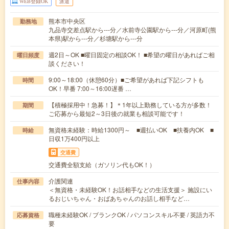
WEB登録OK
派遣
熊本市中央区
勤務地
九品寺交差点駅から---分／水前寺公園駅から---分／河原町(熊
本県)駅から---分／杉塘駅から---分
週2日～OK ■曜日固定の相談OK！ ■希望の曜日があればご相
曜日頻度
談ください！
9:00～18:00（休憩60分）■ご希望があれば下記シフトも
時間
OK！早番 7:00～16:00遅番 …
【積極採用中！急募！】＊1年以上勤務している方が多数！
期間
ご応募から最短2～3日後の就業も相談可能です！
無資格未経験：時給1300円～ ■週払いOK ■扶養内OK ■
時給
日収1万400円以上
交通費
交通費全額支給（ガソリン代もOK！）
介護関連
仕事内容
＜無資格・未経験OK！お話相手などの生活支援＞ 施設にい
るおじいちゃん・おばあちゃんのお話し相手など…
職種未経験OK / ブランクOK / パソコンスキル不要 / 英語力不
応募資格
要