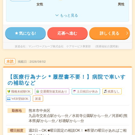
女性
男性
もっと見る
気になる!
応募へ進む
詳しく見る
派遣会社
マンパワーグループ株式会社 ケアサービス事業部 （医療福祉介護関連）
未読
掲載日
2026/08/02
【医療行為ナシ＊履歴書不要！】病院で車いす
の補助など
職種未経験OK
交通費別途支給あり
土日祝日が休み
残業なし
WEB登録OK
派遣
熊本市中央区
勤務地
九品寺交差点駅から---分／水前寺公園駅から---分／河原町(熊
本県)駅から---分／杉塘駅から---分
週2日～OK ■曜日固定の相談OK！ ■希望の曜日があればご相
曜日頻度