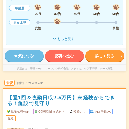
年齢層
20代
30代
40代
50代
60代
男女比率
女性
男性
もっと見る
気になる!
応募へ進む
詳しく見る
派遣会社
日研トータルソーシング株式会社 メディカルケア事業部 ナース派遣
未読
掲載日
2026/07/31
【週1回＆夜勤日収2.5万円】未経験からでき
る！施設で見守り
職種未経験OK
交通費別途支給あり
残業なし
WEB登録OK
派遣