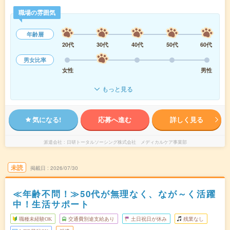
職場の雰囲気
年齢層
20代
30代
40代
50代
60代
男女比率
女性
男性
もっと見る
気になる!
応募へ進む
詳しく見る
派遣会社
日研トータルソーシング株式会社 メディカルケア事業部
未読
掲載日
2026/07/30
≪年齢不問！≫50代が無理なく、なが～く活躍
中！生活サポート
職種未経験OK
交通費別途支給あり
土日祝日が休み
残業なし