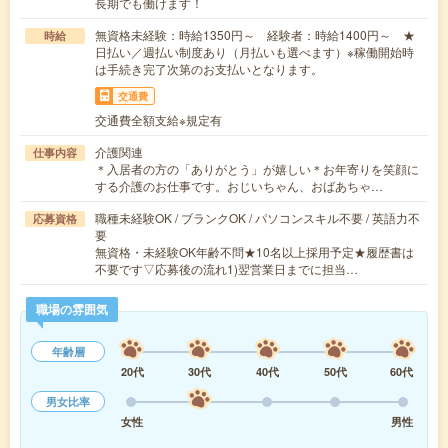
長期でも働けます！
無資格未経験：時給1350円～ 経験者：時給1400円～ ★
時給
日払い／週払い制度あり（月払いも選べます）※稼働開始時
は手続き完了次第のお支払いとなります。
交通費
交通費全額支給※規定有
介護関連
仕事内容
＊入居者の方の「ありがとう」が嬉しい＊お年寄りを笑顔に
する介護のお仕事です。おじいちゃん、おばあちゃ…
職種未経験OK / ブランクOK / パソコンスキル不要 / 英語力不
応募資格
要
無資格・未経験OK年齢不問★10名以上採用予定★履歴書は
不要です▽応募後の流れ1)翌営業日までに担当…
職場の雰囲気
年齢層
20代
30代
40代
50代
60代
男女比率
女性
男性