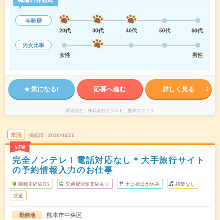
年齢層
20代
30代
40代
50代
60代
男女比率
女性
男性
気になる!
応募へ進む
詳しく見る
派遣会社
株式会社グラスト 熊本オフィス
未読
掲載日
2026/08/06
NEW
完全ノンテレ！電話対応なし＊大手旅行サイト
の予約情報入力のお仕事
職種未経験OK
交通費別途支給あり
土日祝日が休み
残業なし
派遣
熊本市中央区
勤務地