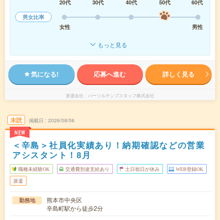
20代
30代
40代
50代
60代
男女比率
女性
男性
もっと見る
気になる!
応募へ進む
詳しく見る
派遣会社
パーソルテンプスタッフ株式会社
未読
掲載日
2026/08/06
NEW
＜辛島＞社員化実績あり！納期確認などの営業
アシスタント！8月
職種未経験OK
交通費別途支給あり
土日祝日が休み
WEB登録OK
派遣
熊本市中央区
勤務地
辛島町駅から徒歩2分