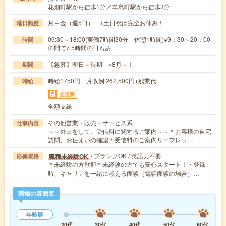
花畑町駅から徒歩1分／辛島町駅から徒歩3分
月～金（週5日） ※土日祝は完全お休み！
曜日頻度
09:30～18:00(実働7時間30分 休憩1時間)※9：30～20：00
時間
の間で7.5時間の日もあ…
【急募】即日～長期 ※8月～！
期間
時給1750円 月収例 262,500円+残業代
時給
交通費
全額支給
その他営業・販売・サービス系
仕事内容
～～外出をして、受信料に関するご案内～～＊お客様の自宅
訪問、お住まいの確認＊受信料のご案内リーフレッ…
/ ブランクOK / 英語力不要
職種未経験OK
応募資格
＊未経験の方歓迎＊未経験の方でも安心スタート！・登録
時、キャリアを一緒に考える面談（電話面談の場合）…
職場の雰囲気
年齢層
20代
30代
40代
50代
60代