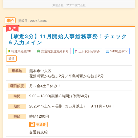
派遣会社
アデコ株式会社
未読
掲載日
2026/08/06
NEW
【駅近3分】11月開始人事総務事務！チェック
＆入力メイン
職種未経験OK
交通費別途支給あり
土日祝日が休み
WEB登録OK
派遣
熊本市中央区
勤務地
花畑町駅から徒歩2分／辛島町駅から徒歩2分
月～金※土日休み！
曜日頻度
9:00～18:00(実働:8時間) (休憩60分)
時間
2026/11/上旬～長期（3カ月以上） ★11月～OK！
期間
時給1200円
時給
交通費
交通費支給