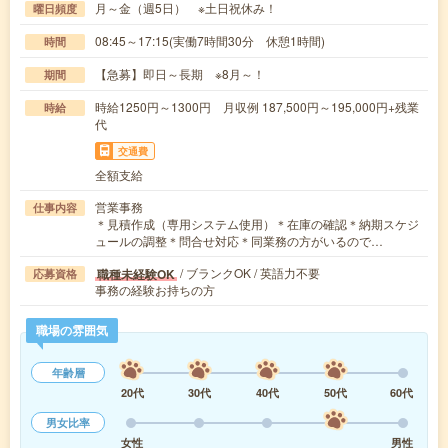
月～金（週5日） ※土日祝休み！
曜日頻度
08:45～17:15(実働7時間30分 休憩1時間)
時間
【急募】即日～長期 ※8月～！
期間
時給1250円～1300円 月収例 187,500円～195,000円+残業
時給
代
交通費
全額支給
営業事務
仕事内容
＊見積作成（専用システム使用）＊在庫の確認＊納期スケジ
ュールの調整＊問合せ対応＊同業務の方がいるので…
/ ブランクOK / 英語力不要
職種未経験OK
応募資格
事務の経験お持ちの方
職場の雰囲気
年齢層
20代
30代
40代
50代
60代
男女比率
女性
男性