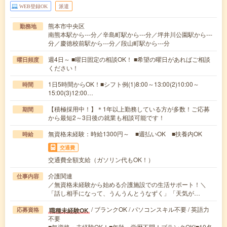
WEB登録OK
派遣
熊本市中央区
勤務地
南熊本駅から---分／辛島町駅から---分／坪井川公園駅から---
分／慶徳校前駅から---分／段山町駅から---分
週4日～ ■曜日固定の相談OK！ ■希望の曜日があればご相談
曜日頻度
ください！
1日5時間からOK！■シフト例(1)8:00～13:00(2)10:00～
時間
15:00(3)12:00…
【積極採用中！】＊1年以上勤務している方が多数！ご応募
期間
から最短2～3日後の就業も相談可能です！
無資格未経験：時給1300円～ ■週払いOK ■扶養内OK
時給
交通費
交通費全額支給（ガソリン代もOK！）
介護関連
仕事内容
／無資格未経験から始める介護施設での生活サポート！＼
「話し相手になって、うんうんとうなずく」「天気が…
/ ブランクOK / パソコンスキル不要 / 英語力
職種未経験OK
応募資格
不要
■無資格・未経験OK！■年齢・学歴不問！ブランクOK!■10名