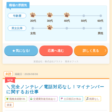
職場の雰囲気
年齢層
20代
30代
40代
50代
60代
男女比率
女性
男性
気になる!
応募へ進む
詳しく見る
派遣会社
株式会社グラスト 熊本オフィス
未読
掲載日
2026/08/06
NEW
＼完全ノンテレ／電話対応なし！マイナンバー
に関するお仕事
職種未経験OK
交通費別途支給あり
土日祝日が休み
残業なし
派遣