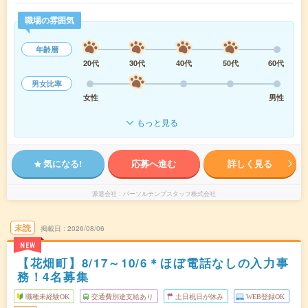
職場の雰囲気
年齢層
20代
30代
40代
50代
60代
男女比率
女性
男性
もっと見る
気になる!
応募へ進む
詳しく見る
派遣会社
パーソルテンプスタッフ株式会社
未読
掲載日
2026/08/06
NEW
【花畑町】8/17～10/6＊ほぼ電話なしの入力事
務！4名募集
職種未経験OK
交通費別途支給あり
土日祝日が休み
WEB登録OK