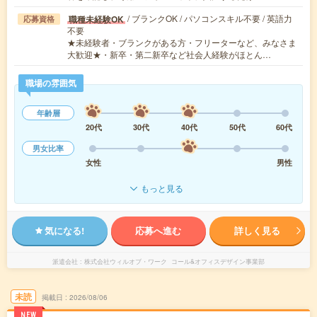
/ ブランクOK / パソコンスキル不要 / 英語力
職種未経験OK
応募資格
不要
★未経験者・ブランクがある方・フリーターなど、みなさま
大歓迎★・新卒・第二新卒など社会人経験がほとん…
職場の雰囲気
年齢層
20代
30代
40代
50代
60代
男女比率
女性
男性
もっと見る
気になる!
応募へ進む
詳しく見る
派遣会社
株式会社ウィルオブ・ワーク コール&オフィスデザイン事業部
未読
掲載日
2026/08/06
NEW