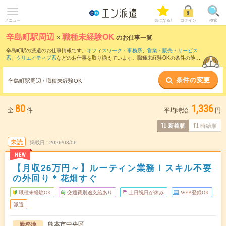
メニュー
気になる!
ログイン
検索
辛島町駅周辺
×
職種未経験OK
のお仕事一覧
辛島町駅の派遣のお仕事情報です。
オフィスワーク・事務系
、
営業・販売・サービス
系
、
クリエイティブ系
などのお仕事を取り揃えています。職種未経験OKの条件の他
に、
交通費別途支給あり
、
友だちと一緒の応募OK
、
週4日勤務
などのこだわり条件も
取り揃えています。
条件の変更
辛島町駅周辺 / 職種未経験OK
80
1,336
全
件
平均時給:
円
時給順
新着順
未読
掲載日
2026/08/06
NEW
【月収26万円～】ルーティン業務！スキル不要
の外回り＊花畑すぐ
職種未経験OK
交通費別途支給あり
土日祝日が休み
WEB登録OK
派遣
熊本市中央区
勤務地