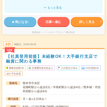
もっと見る
気になる!
応募へ進む
詳しく見る
派遣会社
パーソルテンプスタッフ株式会社
未読
掲載日
2026/08/06
NEW
【社員登用前提】未経験OK！大手銀行支店で
融資に関わる事務
職種未経験OK
交通費別途支給あり
土日祝日が休み
WEB登録OK
紹介予定派遣
熊本市中央区
勤務地
花畑町駅から徒歩2分／辛島町駅から徒歩4分／熊本城・市役
所前駅から徒歩6分
月～金※土日休み！
曜日頻度
9:00～17:00(実働:7時間) (休憩60分)
時間