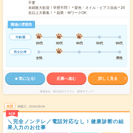
不要
未経験大歓迎！学歴不問！＊髪色・ネイル・ピアス自由＊20
名以上大募集！＊副業・WワークOK
職場の雰囲気
年齢層
20代
30代
40代
50代
60代
男女比率
女性
男性
気になる!
応募へ進む
詳しく見る
派遣会社
株式会社グラスト 熊本オフィス
未読
掲載日
2026/08/06
NEW
＼完全ノンテレ／電話対応なし！健康診断の結
果入力のお仕事