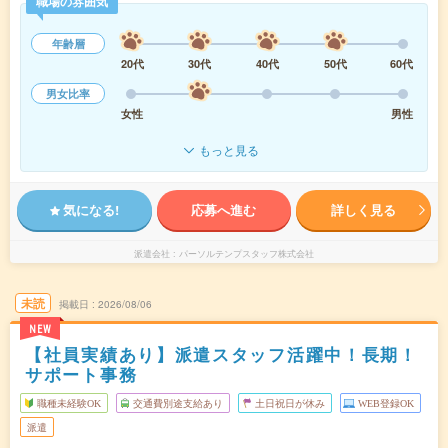
職場の雰囲気
年齢層
20代
30代
40代
50代
60代
男女比率
女性
男性
もっと見る
気になる!
応募へ進む
詳しく見る
派遣会社
パーソルテンプスタッフ株式会社
未読
掲載日
2026/08/06
NEW
【社員実績あり】派遣スタッフ活躍中！長期！
サポート事務
職種未経験OK
交通費別途支給あり
土日祝日が休み
WEB登録OK
派遣