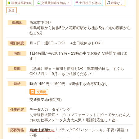
職種未経験OK
交通費別途支給あり
土日祝日が休み
残業なし
派遣
熊本市中央区
勤務地
辛島町駅から徒歩5分／花畑町駅から徒歩5分／光の森駅から
徒歩5分
月～日 週2日～OK！ ※土日祝休みもOK！
曜日頻度
1日4時間からOK！9時～23時の中でお好きな時間で働けま
時間
す！
【急募】即日～短期も長期もOK！就業開始日は、すぐも
期間
OK！8月～・9月～もご相談ください！
時給1450円～1600円 ※研修中も給与変動なし
時給
交通費
交通費支給(規定有)
データ入力・タイピング
仕事内容
＼未経験大歓迎＊コツコツフォーマットに沿ってかんたん入
力のお仕事／データ入力大人気！電話対応無し！健…
/ ブランクOK / パソコンスキル不要 / 英語力
職種未経験OK
応募資格
不要