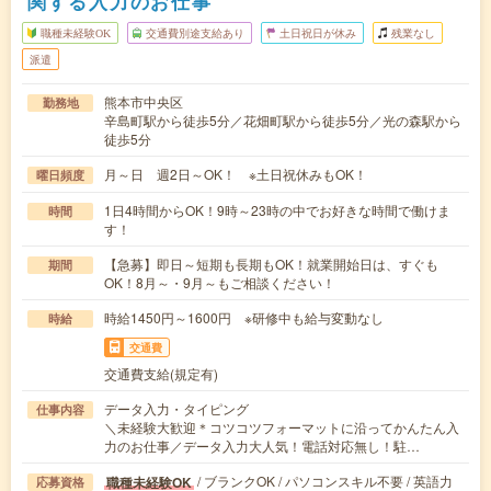
関する入力のお仕事
職種未経験OK
交通費別途支給あり
土日祝日が休み
残業なし
派遣
熊本市中央区
勤務地
辛島町駅から徒歩5分／花畑町駅から徒歩5分／光の森駅から
徒歩5分
月～日 週2日～OK！ ※土日祝休みもOK！
曜日頻度
1日4時間からOK！9時～23時の中でお好きな時間で働けま
時間
す！
【急募】即日～短期も長期もOK！就業開始日は、すぐも
期間
OK！8月～・9月～もご相談ください！
時給1450円～1600円 ※研修中も給与変動なし
時給
交通費
交通費支給(規定有)
データ入力・タイピング
仕事内容
＼未経験大歓迎＊コツコツフォーマットに沿ってかんたん入
力のお仕事／データ入力大人気！電話対応無し！駐…
/ ブランクOK / パソコンスキル不要 / 英語力
職種未経験OK
応募資格