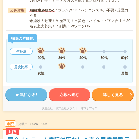
/ ブランクOK / パソコンスキル不要 / 英語力
職種未経験OK
応募資格
不要
未経験大歓迎！学歴不問！＊髪色・ネイル・ピアス自由＊20
名以上大募集！＊副業・WワークOK
職場の雰囲気
年齢層
20代
30代
40代
50代
60代
男女比率
女性
男性
気になる!
応募へ進む
詳しく見る
派遣会社
株式会社グラスト 熊本オフィス
未読
掲載日
2026/08/06
NEW