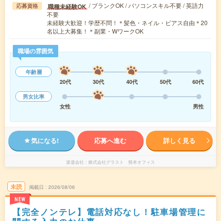
/ ブランクOK / パソコンスキル不要 / 英語力
職種未経験OK
応募資格
不要
未経験大歓迎！学歴不問！＊髪色・ネイル・ピアス自由＊20
名以上大募集！＊副業・WワークOK
職場の雰囲気
年齢層
20代
30代
40代
50代
60代
男女比率
女性
男性
気になる!
応募へ進む
詳しく見る
派遣会社
株式会社グラスト 熊本オフィス
未読
掲載日
2026/08/06
NEW
【完全ノンテレ】電話対応なし！駐車場管理に