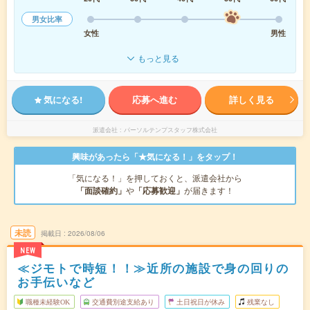
男女比率
女性
男性
もっと見る
気になる!
応募へ進む
詳しく見る
派遣会社
パーソルテンプスタッフ株式会社
興味があったら「★気になる！」をタップ！
「気になる！」を押しておくと、派遣会社から
「面談確約」
や
「応募歓迎」
が届きます！
未読
掲載日
2026/08/06
NEW
≪ジモトで時短！！≫近所の施設で身の回りの
お手伝いなど
職種未経験OK
交通費別途支給あり
土日祝日が休み
残業なし