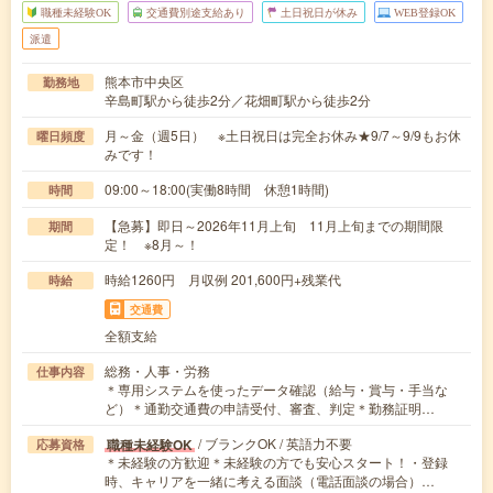
職種未経験OK
交通費別途支給あり
土日祝日が休み
WEB登録OK
派遣
熊本市中央区
勤務地
辛島町駅から徒歩2分／花畑町駅から徒歩2分
月～金（週5日） ※土日祝日は完全お休み★9/7～9/9もお休
曜日頻度
みです！
09:00～18:00(実働8時間 休憩1時間)
時間
【急募】即日～2026年11月上旬 11月上旬までの期間限
期間
定！ ※8月～！
時給1260円 月収例 201,600円+残業代
時給
交通費
全額支給
総務・人事・労務
仕事内容
＊専用システムを使ったデータ確認（給与・賞与・手当な
ど）＊通勤交通費の申請受付、審査、判定＊勤務証明…
/ ブランクOK / 英語力不要
職種未経験OK
応募資格
＊未経験の方歓迎＊未経験の方でも安心スタート！・登録
時、キャリアを一緒に考える面談（電話面談の場合）…