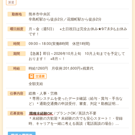
派遣
熊本市中央区
勤務地
辛島町駅から徒歩2分／花畑町駅から徒歩2分
月～金（週5日） ※土日祝日は完全お休み★9/7,8,9もお休み
曜日頻度
です！
09:00～18:00(実働8時間 休憩1時間)
時間
【急募】即日～2026年10月上旬 10月上旬までを予定して
期間
おります！ ※8月～！
時給1260円 月収例 201,600円+残業代
時給
交通費
全額支給
総務・人事・労務
仕事内容
＊専用システムを使ったデータ確認（給与・賞与・手当な
ど）＊通勤交通費の申請受付、審査、判定＊勤務証明…
/ ブランクOK / 英語力不要
職種未経験OK
応募資格
＊未経験の方歓迎＊未経験の方でも安心スタート！・登録
時、キャリアを一緒に考える面談（電話面談の場合）…