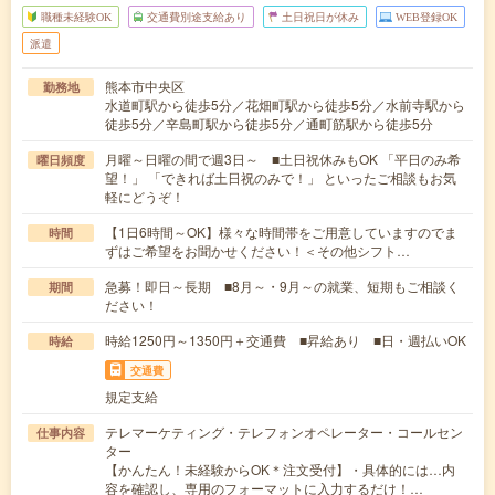
職種未経験OK
交通費別途支給あり
土日祝日が休み
WEB登録OK
派遣
熊本市中央区
勤務地
水道町駅から徒歩5分／花畑町駅から徒歩5分／水前寺駅から
徒歩5分／辛島町駅から徒歩5分／通町筋駅から徒歩5分
月曜～日曜の間で週3日～ ■土日祝休みもOK 「平日のみ希
曜日頻度
望！」 「できれば土日祝のみで！」 といったご相談もお気
軽にどうぞ！
【1日6時間～OK】様々な時間帯をご用意していますのでま
時間
ずはご希望をお聞かせください！＜その他シフト…
急募！即日～長期 ■8月～・9月～の就業、短期もご相談く
期間
ださい！
時給1250円～1350円＋交通費 ■昇給あり ■日・週払いOK
時給
交通費
規定支給
テレマーケティング・テレフォンオペレーター・コールセン
仕事内容
ター
【かんたん！未経験からOK＊注文受付】・具体的には…内
容を確認し、専用のフォーマットに入力するだけ！…