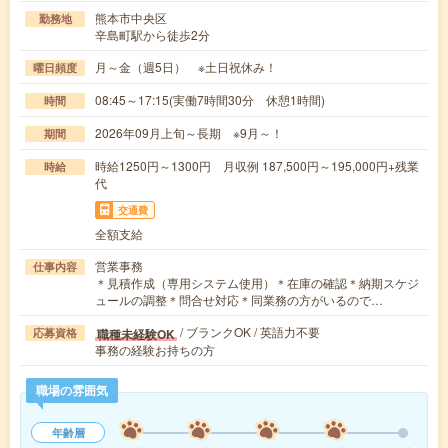
熊本市中央区
勤務地
辛島町駅から徒歩2分
月～金（週5日） ※土日祝休み！
曜日頻度
08:45～17:15(実働7時間30分 休憩1時間)
時間
2026年09月上旬～長期 ※9月～！
期間
時給1250円～1300円 月収例 187,500円～195,000円+残業
時給
代
交通費
全額支給
営業事務
仕事内容
＊見積作成（専用システム使用）＊在庫の確認＊納期スケジ
ュールの調整＊問合せ対応＊同業務の方がいるので…
/ ブランクOK / 英語力不要
職種未経験OK
応募資格
事務の経験お持ちの方
職場の雰囲気
年齢層