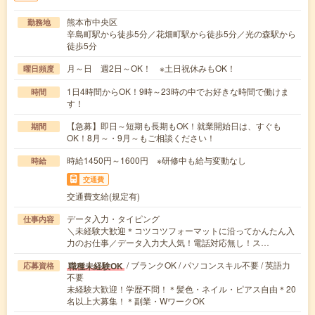
熊本市中央区
勤務地
辛島町駅から徒歩5分／花畑町駅から徒歩5分／光の森駅から
徒歩5分
月～日 週2日～OK！ ※土日祝休みもOK！
曜日頻度
1日4時間からOK！9時～23時の中でお好きな時間で働けま
時間
す！
【急募】即日～短期も長期もOK！就業開始日は、すぐも
期間
OK！8月～・9月～もご相談ください！
時給1450円～1600円 ※研修中も給与変動なし
時給
交通費
交通費支給(規定有)
データ入力・タイピング
仕事内容
＼未経験大歓迎＊コツコツフォーマットに沿ってかんたん入
力のお仕事／データ入力大人気！電話対応無し！ス…
/ ブランクOK / パソコンスキル不要 / 英語力
職種未経験OK
応募資格
不要
未経験大歓迎！学歴不問！＊髪色・ネイル・ピアス自由＊20
名以上大募集！＊副業・WワークOK