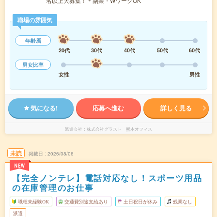
名以上大募集！＊副業・WワークOK
職場の雰囲気
年齢層
20代
30代
40代
50代
60代
男女比率
女性
男性
気になる!
応募へ進む
詳しく見る
派遣会社
株式会社グラスト 熊本オフィス
未読
掲載日
2026/08/06
NEW
【完全ノンテレ】電話対応なし！スポーツ用品
の在庫管理のお仕事
職種未経験OK
交通費別途支給あり
土日祝日が休み
残業なし
派遣