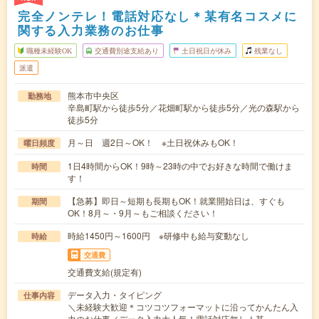
完全ノンテレ！電話対応なし＊某有名コスメに
関する入力業務のお仕事
職種未経験OK
交通費別途支給あり
土日祝日が休み
残業なし
派遣
熊本市中央区
勤務地
辛島町駅から徒歩5分／花畑町駅から徒歩5分／光の森駅から
徒歩5分
月～日 週2日～OK！ ※土日祝休みもOK！
曜日頻度
1日4時間からOK！9時～23時の中でお好きな時間で働けま
時間
す！
【急募】即日～短期も長期もOK！就業開始日は、すぐも
期間
OK！8月～・9月～もご相談ください！
時給1450円～1600円 ※研修中も給与変動なし
時給
交通費
交通費支給(規定有)
データ入力・タイピング
仕事内容
＼未経験大歓迎＊コツコツフォーマットに沿ってかんたん入
力のお仕事／データ入力大人気！電話対応無し！某…