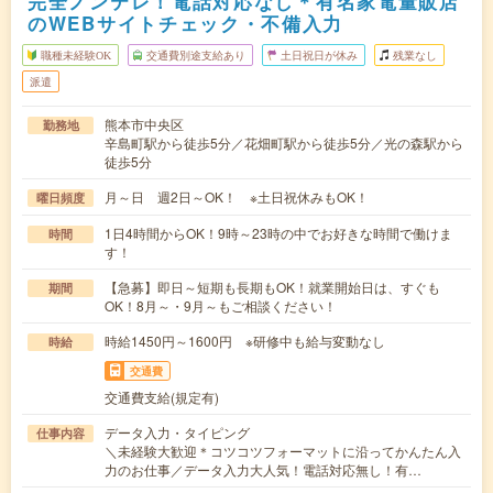
完全ノンテレ！電話対応なし＊有名家電量販店
のWEBサイトチェック・不備入力
職種未経験OK
交通費別途支給あり
土日祝日が休み
残業なし
派遣
熊本市中央区
勤務地
辛島町駅から徒歩5分／花畑町駅から徒歩5分／光の森駅から
徒歩5分
月～日 週2日～OK！ ※土日祝休みもOK！
曜日頻度
1日4時間からOK！9時～23時の中でお好きな時間で働けま
時間
す！
【急募】即日～短期も長期もOK！就業開始日は、すぐも
期間
OK！8月～・9月～もご相談ください！
時給1450円～1600円 ※研修中も給与変動なし
時給
交通費
交通費支給(規定有)
データ入力・タイピング
仕事内容
＼未経験大歓迎＊コツコツフォーマットに沿ってかんたん入
力のお仕事／データ入力大人気！電話対応無し！有…