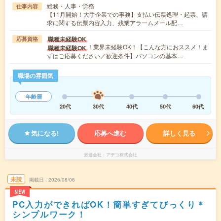
総務・人事・労務
仕事内容
【11月開始！大手企業での事務】支払い伝票処理・起票、請
求に関する伝票内容入力、残業アラームメール配…
職種未経験OK
応募資格
！業界未経験OK！【こんな方におススメ！ま
職種未経験OK
ずはご応募ください／歓迎条件】パソコンの基本…
職場の雰囲気
年齢層
20代
30代
40代
50代
60代
気になる!
応募へ進む
詳しく見る
派遣会社
アデコ株式会社
未読
掲載日
2026/08/06
NEW
PC入力ができればOK！簡単すぎてびっくり＊
シンプルワーク！