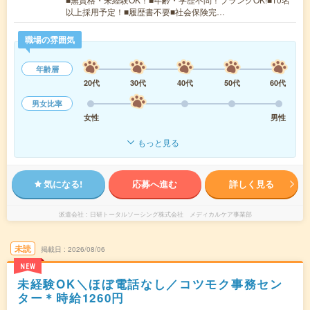
以上採用予定！■履歴書不要■社会保険完…
職場の雰囲気
年齢層
20代
30代
40代
50代
60代
男女比率
女性
男性
もっと見る
気になる!
応募へ進む
詳しく見る
派遣会社
日研トータルソーシング株式会社 メディカルケア事業部
未読
掲載日
2026/08/06
NEW
未経験OK＼ほぼ電話なし／コツモク事務セン
ター＊時給1260円