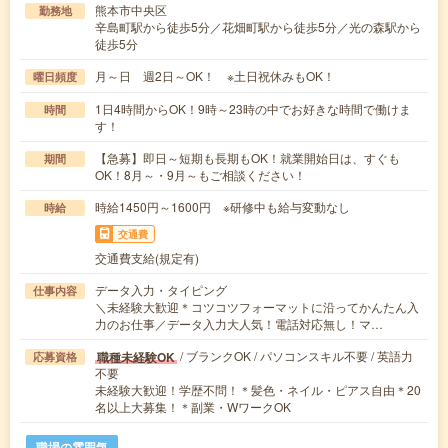
熊本市中央区
勤務地
辛島町駅から徒歩5分／花畑町駅から徒歩5分／光の森駅から
徒歩5分
月～日 週2日～OK！ ※土日祝休みもOK！
曜日頻度
1日4時間からOK！9時～23時の中でお好きな時間で働けま
時間
す！
【急募】即日～短期も長期もOK！就業開始日は、すぐも
期間
OK！8月～・9月～もご相談ください！
時給1450円～1600円 ※研修中も給与変動なし
時給
交通費
交通費支給(規定有)
データ入力・タイピング
仕事内容
＼未経験大歓迎＊コツコツフォーマットに沿ってかんたん入
力のお仕事／データ入力大人気！電話対応無し！マ…
/ ブランクOK / パソコンスキル不要 / 英語力
職種未経験OK
応募資格
不要
未経験大歓迎！学歴不問！＊髪色・ネイル・ピアス自由＊20
名以上大募集！＊副業・WワークOK
職場の雰囲気