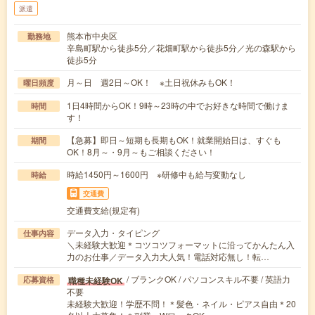
派遣
熊本市中央区
勤務地
辛島町駅から徒歩5分／花畑町駅から徒歩5分／光の森駅から
徒歩5分
月～日 週2日～OK！ ※土日祝休みもOK！
曜日頻度
1日4時間からOK！9時～23時の中でお好きな時間で働けま
時間
す！
【急募】即日～短期も長期もOK！就業開始日は、すぐも
期間
OK！8月～・9月～もご相談ください！
時給1450円～1600円 ※研修中も給与変動なし
時給
交通費
交通費支給(規定有)
データ入力・タイピング
仕事内容
＼未経験大歓迎＊コツコツフォーマットに沿ってかんたん入
力のお仕事／データ入力大人気！電話対応無し！転…
/ ブランクOK / パソコンスキル不要 / 英語力
職種未経験OK
応募資格
不要
未経験大歓迎！学歴不問！＊髪色・ネイル・ピアス自由＊20