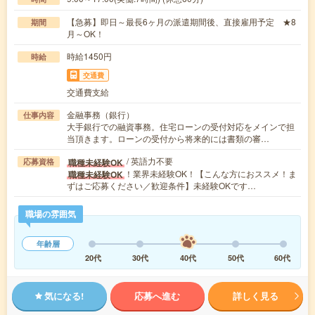
【急募】即日～最長6ヶ月の派遣期間後、直接雇用予定 ★8
期間
月～OK！
時給1450円
時給
交通費
交通費支給
金融事務（銀行）
仕事内容
大手銀行での融資事務。住宅ローンの受付対応をメインで担
当頂きます。ローンの受付から将来的には書類の審…
/ 英語力不要
職種未経験OK
応募資格
！業界未経験OK！【こんな方におススメ！ま
職種未経験OK
ずはご応募ください／歓迎条件】未経験OKです…
職場の雰囲気
年齢層
20代
30代
40代
50代
60代
気になる!
応募へ進む
詳しく見る