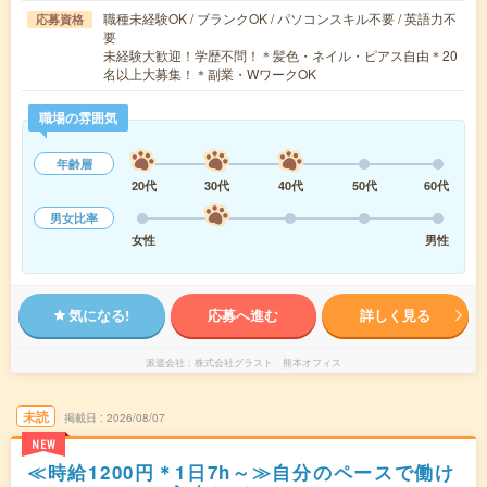
職種未経験OK / ブランクOK / パソコンスキル不要 / 英語力不
応募資格
要
未経験大歓迎！学歴不問！＊髪色・ネイル・ピアス自由＊20
名以上大募集！＊副業・WワークOK
職場の雰囲気
年齢層
20代
30代
40代
50代
60代
男女比率
女性
男性
気になる!
応募へ進む
詳しく見る
派遣会社
株式会社グラスト 熊本オフィス
未読
掲載日
2026/08/07
NEW
≪時給1200円＊1日7h～≫自分のペースで働け