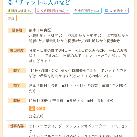
る＊チャットに入力など
職種未経験OK
交通費別途支給あり
土日祝日が休み
WEB登録OK
派遣
熊本市中央区
勤務地
水道町駅から徒歩5分／花畑町駅から徒歩5分／水前寺駅から
徒歩5分／辛島町駅から徒歩5分／通町筋駅から徒歩5分
月曜～日曜の間で週4日～ ■土日祝休みもOK 「平日のみ希
曜日頻度
望！」 「できれば土日祝のみで！」 といったご相談もお気
軽にどうぞ！
【1日7時間～OK】様々な時間帯をご用意していますのでま
時間
ずはご希望をお聞かせください！＜その他シフト…
急募！即日～長期 ■8月～・9月～の就業、短期もご相談く
期間
ださい！
時給1200円＋交通費 ■昇給あり ■日・週払いOK
時給
交通費
規定支給
テレマーケティング・テレフォンオペレーター・コールセン
仕事内容
ター
≪＊シンプル＊問合せ対応やデータ入力≫未経験からOK！