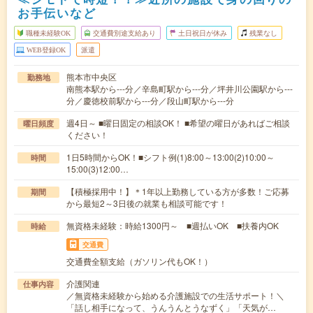
お手伝いなど
職種未経験OK
交通費別途支給あり
土日祝日が休み
残業なし
WEB登録OK
派遣
熊本市中央区
勤務地
南熊本駅から---分／辛島町駅から---分／坪井川公園駅から---
分／慶徳校前駅から---分／段山町駅から---分
週4日～ ■曜日固定の相談OK！ ■希望の曜日があればご相談
曜日頻度
ください！
1日5時間からOK！■シフト例(1)8:00～13:00(2)10:00～
時間
15:00(3)12:00…
【積極採用中！】＊1年以上勤務している方が多数！ご応募
期間
から最短2～3日後の就業も相談可能です！
無資格未経験：時給1300円～ ■週払いOK ■扶養内OK
時給
交通費
交通費全額支給（ガソリン代もOK！）
介護関連
仕事内容
／無資格未経験から始める介護施設での生活サポート！＼
「話し相手になって、うんうんとうなずく」「天気が…