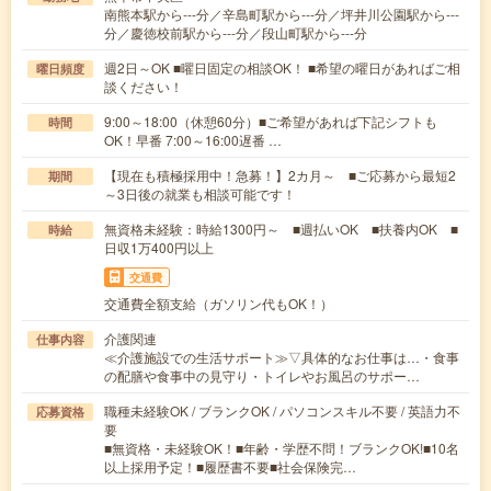
南熊本駅から---分／辛島町駅から---分／坪井川公園駅から---
分／慶徳校前駅から---分／段山町駅から---分
週2日～OK ■曜日固定の相談OK！ ■希望の曜日があればご相
曜日頻度
談ください！
9:00～18:00（休憩60分）■ご希望があれば下記シフトも
時間
OK！早番 7:00～16:00遅番 …
【現在も積極採用中！急募！】2カ月～ ■ご応募から最短2
期間
～3日後の就業も相談可能です！
無資格未経験：時給1300円～ ■週払いOK ■扶養内OK ■
時給
日収1万400円以上
交通費
交通費全額支給（ガソリン代もOK！）
介護関連
仕事内容
≪介護施設での生活サポート≫▽具体的なお仕事は…・食事
の配膳や食事中の見守り・トイレやお風呂のサポー…
職種未経験OK / ブランクOK / パソコンスキル不要 / 英語力不
応募資格
要
■無資格・未経験OK！■年齢・学歴不問！ブランクOK!■10名
以上採用予定！■履歴書不要■社会保険完…