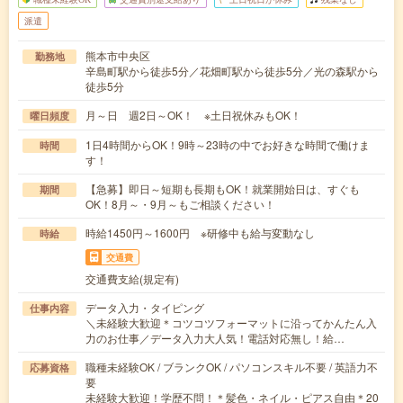
派遣
熊本市中央区
勤務地
辛島町駅から徒歩5分／花畑町駅から徒歩5分／光の森駅から
徒歩5分
月～日 週2日～OK！ ※土日祝休みもOK！
曜日頻度
1日4時間からOK！9時～23時の中でお好きな時間で働けま
時間
す！
【急募】即日～短期も長期もOK！就業開始日は、すぐも
期間
OK！8月～・9月～もご相談ください！
時給1450円～1600円 ※研修中も給与変動なし
時給
交通費
交通費支給(規定有)
データ入力・タイピング
仕事内容
＼未経験大歓迎＊コツコツフォーマットに沿ってかんたん入
力のお仕事／データ入力大人気！電話対応無し！給…
職種未経験OK / ブランクOK / パソコンスキル不要 / 英語力不
応募資格
要
未経験大歓迎！学歴不問！＊髪色・ネイル・ピアス自由＊20