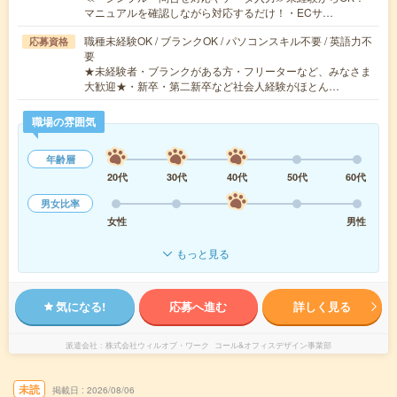
マニュアルを確認しながら対応するだけ！・ECサ…
職種未経験OK / ブランクOK / パソコンスキル不要 / 英語力不
応募資格
要
★未経験者・ブランクがある方・フリーターなど、みなさま
大歓迎★・新卒・第二新卒など社会人経験がほとん…
職場の雰囲気
年齢層
20代
30代
40代
50代
60代
男女比率
女性
男性
もっと見る
気になる!
応募へ進む
詳しく見る
派遣会社
株式会社ウィルオブ・ワーク コール&オフィスデザイン事業部
未読
掲載日
2026/08/06