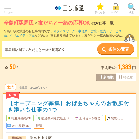
メニュー
気になる!
ログイン
検索
辛島町駅周辺
×
友だちと一緒の応募OK
のお仕事一覧
辛島町駅の派遣のお仕事情報です。
オフィスワーク・事務系
、
営業・販売・サービス
系
、
クリエイティブ系
などのお仕事を取り揃えています。友だちと一緒の応募OKの条
件の他に、
交通費別途支給あり
、
職種未経験OK
、
週4日勤務
などのこだわり条件も取
り揃えています。
条件の変更
辛島町駅周辺 / 友だちと一緒の応募OK
50
1,383
全
件
平均時給:
円
時給順
新着順
未読
掲載日
2026/08/07
NEW
【オープニング募集】おばあちゃんのお散歩付
き添いも仕事の1つ
職種未経験OK
交通費別途支給あり
土日祝日が休み
残業なし
WEB登録OK
派遣
熊本市中央区
勤務地