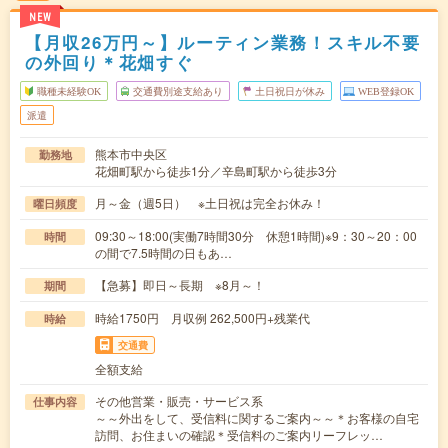
NEW
【月収26万円～】ルーティン業務！スキル不要
の外回り＊花畑すぐ
職種未経験OK
交通費別途支給あり
土日祝日が休み
WEB登録OK
派遣
熊本市中央区
勤務地
花畑町駅から徒歩1分／辛島町駅から徒歩3分
月～金（週5日） ※土日祝は完全お休み！
曜日頻度
09:30～18:00(実働7時間30分 休憩1時間)※9：30～20：00
時間
の間で7.5時間の日もあ…
【急募】即日～長期 ※8月～！
期間
時給1750円 月収例 262,500円+残業代
時給
交通費
全額支給
その他営業・販売・サービス系
仕事内容
～～外出をして、受信料に関するご案内～～＊お客様の自宅
訪問、お住まいの確認＊受信料のご案内リーフレッ…