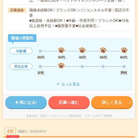
職種未経験OK / ブランクOK / パソコンスキル不要 / 英語力不
応募資格
要
■無資格・未経験OK！■年齢・学歴不問！ブランクOK!■10名
以上採用予定！■履歴書不要■社会保険完…
職場の雰囲気
年齢層
20代
30代
40代
50代
60代
男女比率
女性
男性
もっと見る
気になる!
応募へ進む
詳しく見る
派遣会社
日研トータルソーシング株式会社 メディカルケア事業部
未読
掲載日
2026/08/07