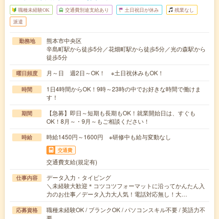
職種未経験OK
交通費別途支給あり
土日祝日が休み
残業なし
派遣
熊本市中央区
勤務地
辛島町駅から徒歩5分／花畑町駅から徒歩5分／光の森駅から
徒歩5分
月～日 週2日～OK！ ※土日祝休みもOK！
曜日頻度
1日4時間からOK！9時～23時の中でお好きな時間で働けま
時間
す！
【急募】即日～短期も長期もOK！就業開始日は、すぐも
期間
OK！8月～・9月～もご相談ください！
時給1450円～1600円 ※研修中も給与変動なし
時給
交通費
交通費支給(規定有)
データ入力・タイピング
仕事内容
＼未経験大歓迎＊コツコツフォーマットに沿ってかんたん入
力のお仕事／データ入力大人気！電話対応無し！大…
職種未経験OK / ブランクOK / パソコンスキル不要 / 英語力不
応募資格
要