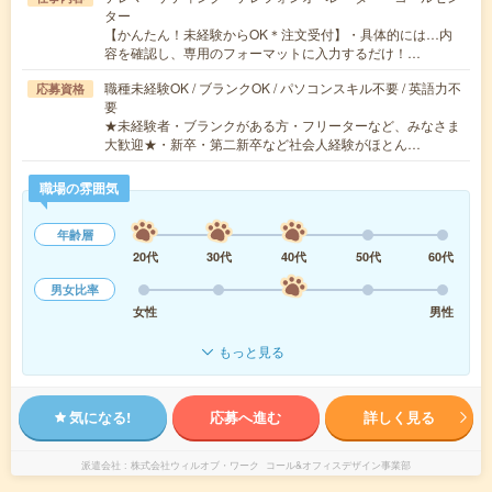
ター
【かんたん！未経験からOK＊注文受付】・具体的には…内
容を確認し、専用のフォーマットに入力するだけ！…
職種未経験OK / ブランクOK / パソコンスキル不要 / 英語力不
応募資格
要
★未経験者・ブランクがある方・フリーターなど、みなさま
大歓迎★・新卒・第二新卒など社会人経験がほとん…
職場の雰囲気
年齢層
20代
30代
40代
50代
60代
男女比率
女性
男性
もっと見る
気になる!
応募へ進む
詳しく見る
派遣会社
株式会社ウィルオブ・ワーク コール&オフィスデザイン事業部