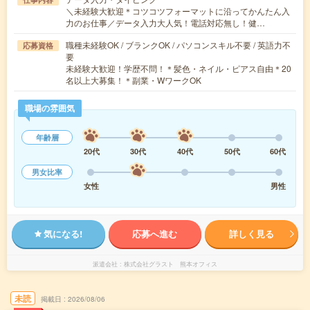
＼未経験大歓迎＊コツコツフォーマットに沿ってかんたん入
力のお仕事／データ入力大人気！電話対応無し！健…
職種未経験OK / ブランクOK / パソコンスキル不要 / 英語力不
応募資格
要
未経験大歓迎！学歴不問！＊髪色・ネイル・ピアス自由＊20
名以上大募集！＊副業・WワークOK
職場の雰囲気
年齢層
20代
30代
40代
50代
60代
男女比率
女性
男性
気になる!
応募へ進む
詳しく見る
派遣会社
株式会社グラスト 熊本オフィス
未読
掲載日
2026/08/06