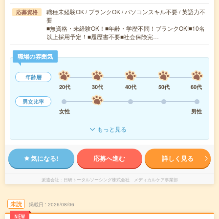
職種未経験OK / ブランクOK / パソコンスキル不要 / 英語力不
応募資格
要
■無資格・未経験OK！■年齢・学歴不問！ブランクOK!■10名
以上採用予定！■履歴書不要■社会保険完…
職場の雰囲気
年齢層
20代
30代
40代
50代
60代
男女比率
女性
男性
もっと見る
気になる!
応募へ進む
詳しく見る
派遣会社
日研トータルソーシング株式会社 メディカルケア事業部
未読
掲載日
2026/08/06
NEW