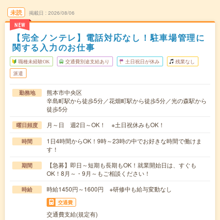
未読
掲載日
2026/08/06
NEW
【完全ノンテレ】電話対応なし！駐車場管理に
関する入力のお仕事
職種未経験OK
交通費別途支給あり
土日祝日が休み
残業なし
派遣
熊本市中央区
勤務地
辛島町駅から徒歩5分／花畑町駅から徒歩5分／光の森駅から
徒歩5分
月～日 週2日～OK！ ※土日祝休みもOK！
曜日頻度
1日4時間からOK！9時～23時の中でお好きな時間で働けま
時間
す！
【急募】即日～短期も長期もOK！就業開始日は、すぐも
期間
OK！8月～・9月～もご相談ください！
時給1450円～1600円 ※研修中も給与変動なし
時給
交通費
交通費支給(規定有)