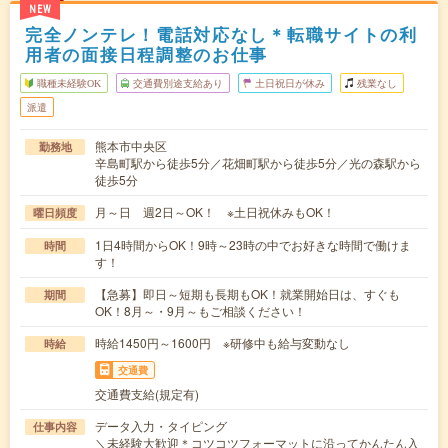
NEW
完全ノンテレ！電話対応なし＊転職サイトの利
用者の面接日程調整のお仕事
職種未経験OK
交通費別途支給あり
土日祝日が休み
残業なし
派遣
熊本市中央区
勤務地
辛島町駅から徒歩5分／花畑町駅から徒歩5分／光の森駅から
徒歩5分
月～日 週2日～OK！ ※土日祝休みもOK！
曜日頻度
1日4時間からOK！9時～23時の中でお好きな時間で働けま
時間
す！
【急募】即日～短期も長期もOK！就業開始日は、すぐも
期間
OK！8月～・9月～もご相談ください！
時給1450円～1600円 ※研修中も給与変動なし
時給
交通費
交通費支給(規定有)
データ入力・タイピング
仕事内容
＼未経験大歓迎＊コツコツフォーマットに沿ってかんたん入