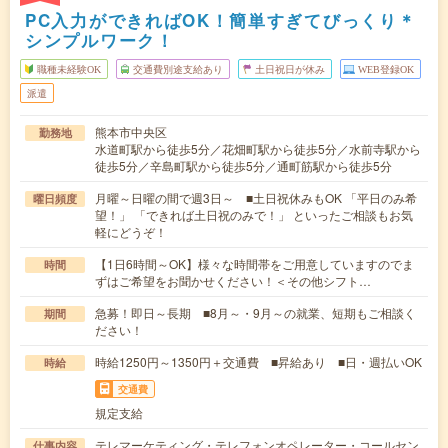
PC入力ができればOK！簡単すぎてびっくり＊
シンプルワーク！
職種未経験OK
交通費別途支給あり
土日祝日が休み
WEB登録OK
派遣
熊本市中央区
勤務地
水道町駅から徒歩5分／花畑町駅から徒歩5分／水前寺駅から
徒歩5分／辛島町駅から徒歩5分／通町筋駅から徒歩5分
月曜～日曜の間で週3日～ ■土日祝休みもOK 「平日のみ希
曜日頻度
望！」 「できれば土日祝のみで！」 といったご相談もお気
軽にどうぞ！
【1日6時間～OK】様々な時間帯をご用意していますのでま
時間
ずはご希望をお聞かせください！＜その他シフト…
急募！即日～長期 ■8月～・9月～の就業、短期もご相談く
期間
ださい！
時給1250円～1350円＋交通費 ■昇給あり ■日・週払いOK
時給
交通費
規定支給
テレマーケティング・テレフォンオペレーター・コールセン
仕事内容