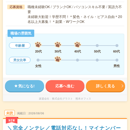
職種未経験OK / ブランクOK / パソコンスキル不要 / 英語力不
応募資格
要
未経験大歓迎！学歴不問！＊髪色・ネイル・ピアス自由＊20
名以上大募集！＊副業・WワークOK
職場の雰囲気
年齢層
20代
30代
40代
50代
60代
男女比率
女性
男性
気になる!
応募へ進む
詳しく見る
派遣会社
株式会社グラスト 熊本オフィス
未読
掲載日
2026/08/06
NEW
＼完全ノンテレ／電話対応なし！マイナンバー