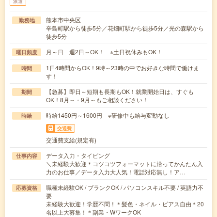
派遣
熊本市中央区
勤務地
辛島町駅から徒歩5分／花畑町駅から徒歩5分／光の森駅から
徒歩5分
月～日 週2日～OK！ ※土日祝休みもOK！
曜日頻度
1日4時間からOK！9時～23時の中でお好きな時間で働けま
時間
す！
【急募】即日～短期も長期もOK！就業開始日は、すぐも
期間
OK！8月～・9月～もご相談ください！
時給1450円～1600円 ※研修中も給与変動なし
時給
交通費
交通費支給(規定有)
データ入力・タイピング
仕事内容
＼未経験大歓迎＊コツコツフォーマットに沿ってかんたん入
力のお仕事／データ入力大人気！電話対応無し！ア…
職種未経験OK / ブランクOK / パソコンスキル不要 / 英語力不
応募資格
要
未経験大歓迎！学歴不問！＊髪色・ネイル・ピアス自由＊20
名以上大募集！＊副業・WワークOK