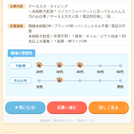
データ入力・タイピング
仕事内容
＼未経験大歓迎＊コツコツフォーマットに沿ってかんたん入
力のお仕事／データ入力大人気！電話対応無し！駐…
職種未経験OK / ブランクOK / パソコンスキル不要 / 英語力不
応募資格
要
未経験大歓迎！学歴不問！＊髪色・ネイル・ピアス自由＊20
名以上大募集！＊副業・WワークOK
職場の雰囲気
年齢層
20代
30代
40代
50代
60代
男女比率
女性
男性
気になる!
応募へ進む
詳しく見る
派遣会社
株式会社グラスト 熊本オフィス