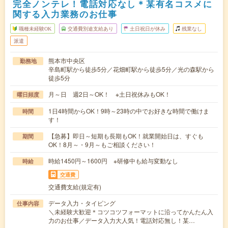
完全ノンテレ！電話対応なし＊某有名コスメに
関する入力業務のお仕事
職種未経験OK
交通費別途支給あり
土日祝日が休み
残業なし
派遣
熊本市中央区
勤務地
辛島町駅から徒歩5分／花畑町駅から徒歩5分／光の森駅から
徒歩5分
月～日 週2日～OK！ ※土日祝休みもOK！
曜日頻度
1日4時間からOK！9時～23時の中でお好きな時間で働けま
時間
す！
【急募】即日～短期も長期もOK！就業開始日は、すぐも
期間
OK！8月～・9月～もご相談ください！
時給1450円～1600円 ※研修中も給与変動なし
時給
交通費
交通費支給(規定有)
データ入力・タイピング
仕事内容
＼未経験大歓迎＊コツコツフォーマットに沿ってかんたん入
力のお仕事／データ入力大人気！電話対応無し！某…