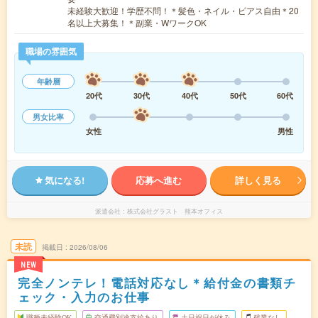
未経験大歓迎！学歴不問！＊髪色・ネイル・ピアス自由＊20
名以上大募集！＊副業・WワークOK
職場の雰囲気
年齢層
20代
30代
40代
50代
60代
男女比率
女性
男性
気になる!
応募へ進む
詳しく見る
派遣会社
株式会社グラスト 熊本オフィス
未読
掲載日
2026/08/06
NEW
完全ノンテレ！電話対応なし＊給付金の書類チ
ェック・入力のお仕事
職種未経験OK
交通費別途支給あり
土日祝日が休み
残業なし