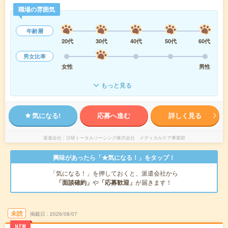
職場の雰囲気
年齢層
20代
30代
40代
50代
60代
男女比率
女性
男性
もっと見る
気になる!
応募へ進む
詳しく見る
派遣会社
日研トータルソーシング株式会社 メディカルケア事業部
興味があったら「★気になる！」をタップ！
「気になる！」を押しておくと、派遣会社から
「面談確約」
や
「応募歓迎」
が届きます！
未読
掲載日
2026/08/07
NEW