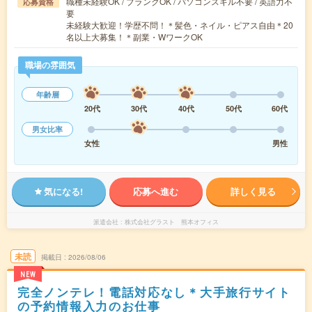
職種未経験OK / ブランクOK / パソコンスキル不要 / 英語力不
応募資格
要
未経験大歓迎！学歴不問！＊髪色・ネイル・ピアス自由＊20
名以上大募集！＊副業・WワークOK
職場の雰囲気
年齢層
20代
30代
40代
50代
60代
男女比率
女性
男性
気になる!
応募へ進む
詳しく見る
派遣会社
株式会社グラスト 熊本オフィス
未読
掲載日
2026/08/06
NEW
完全ノンテレ！電話対応なし＊大手旅行サイト
の予約情報入力のお仕事