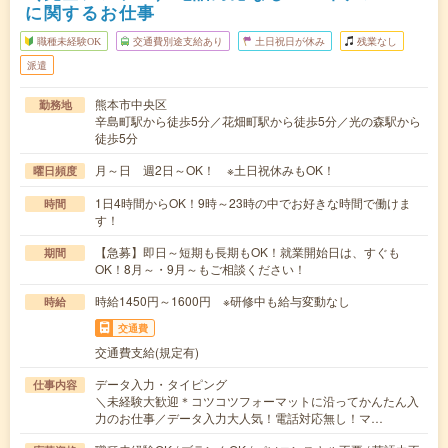
に関するお仕事
職種未経験OK
交通費別途支給あり
土日祝日が休み
残業なし
派遣
熊本市中央区
勤務地
辛島町駅から徒歩5分／花畑町駅から徒歩5分／光の森駅から
徒歩5分
月～日 週2日～OK！ ※土日祝休みもOK！
曜日頻度
1日4時間からOK！9時～23時の中でお好きな時間で働けま
時間
す！
【急募】即日～短期も長期もOK！就業開始日は、すぐも
期間
OK！8月～・9月～もご相談ください！
時給1450円～1600円 ※研修中も給与変動なし
時給
交通費
交通費支給(規定有)
データ入力・タイピング
仕事内容
＼未経験大歓迎＊コツコツフォーマットに沿ってかんたん入
力のお仕事／データ入力大人気！電話対応無し！マ…