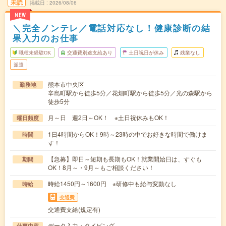
未読
掲載日
2026/08/06
NEW
＼完全ノンテレ／電話対応なし！健康診断の結
果入力のお仕事
職種未経験OK
交通費別途支給あり
土日祝日が休み
残業なし
派遣
熊本市中央区
勤務地
辛島町駅から徒歩5分／花畑町駅から徒歩5分／光の森駅から
徒歩5分
月～日 週2日～OK！ ※土日祝休みもOK！
曜日頻度
1日4時間からOK！9時～23時の中でお好きな時間で働けま
時間
す！
【急募】即日～短期も長期もOK！就業開始日は、すぐも
期間
OK！8月～・9月～もご相談ください！
時給1450円～1600円 ※研修中も給与変動なし
時給
交通費
交通費支給(規定有)
データ入力・タイピング
仕事内容