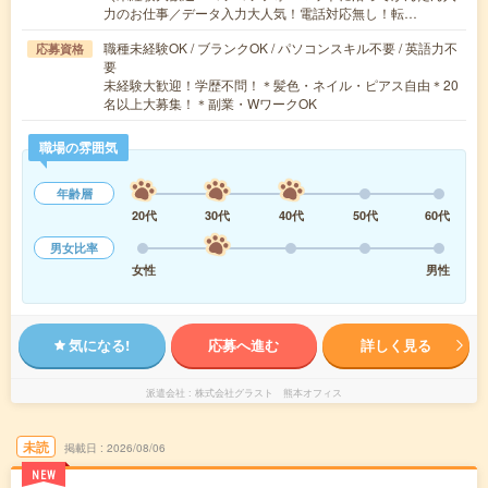
力のお仕事／データ入力大人気！電話対応無し！転…
職種未経験OK / ブランクOK / パソコンスキル不要 / 英語力不
応募資格
要
未経験大歓迎！学歴不問！＊髪色・ネイル・ピアス自由＊20
名以上大募集！＊副業・WワークOK
職場の雰囲気
年齢層
20代
30代
40代
50代
60代
男女比率
女性
男性
気になる!
応募へ進む
詳しく見る
派遣会社
株式会社グラスト 熊本オフィス
未読
掲載日
2026/08/06
NEW