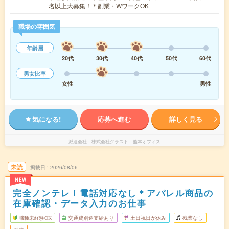
名以上大募集！＊副業・WワークOK
職場の雰囲気
年齢層
20代
30代
40代
50代
60代
男女比率
女性
男性
気になる!
応募へ進む
詳しく見る
派遣会社
株式会社グラスト 熊本オフィス
未読
掲載日
2026/08/06
NEW
完全ノンテレ！電話対応なし＊アパレル商品の
在庫確認・データ入力のお仕事
職種未経験OK
交通費別途支給あり
土日祝日が休み
残業なし