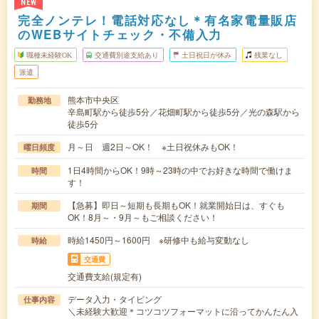
NEW
完全ノンテレ！電話対応なし＊有名家電量販店
のWEBサイトチェック・不備入力
職種未経験OK
交通費別途支給あり
土日祝日が休み
残業なし
派遣
熊本市中央区
勤務地
辛島町駅から徒歩5分／花畑町駅から徒歩5分／光の森駅から
徒歩5分
月～日 週2日～OK！ ※土日祝休みもOK！
曜日頻度
1日4時間からOK！9時～23時の中でお好きな時間で働けま
時間
す！
【急募】即日～短期も長期もOK！就業開始日は、すぐも
期間
OK！8月～・9月～もご相談ください！
時給1450円～1600円 ※研修中も給与変動なし
時給
交通費
交通費支給(規定有)
データ入力・タイピング
仕事内容
＼未経験大歓迎＊コツコツフォーマットに沿ってかんたん入