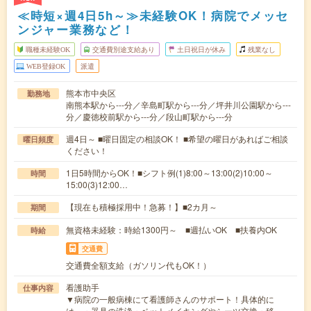
≪時短×週4日5h～≫未経験OK！病院でメッセ
ンジャー業務など！
職種未経験OK
交通費別途支給あり
土日祝日が休み
残業なし
WEB登録OK
派遣
熊本市中央区
勤務地
南熊本駅から---分／辛島町駅から---分／坪井川公園駅から---
分／慶徳校前駅から---分／段山町駅から---分
週4日～ ■曜日固定の相談OK！ ■希望の曜日があればご相談
曜日頻度
ください！
1日5時間からOK！■シフト例(1)8:00～13:00(2)10:00～
時間
15:00(3)12:00…
【現在も積極採用中！急募！】■2カ月～
期間
無資格未経験：時給1300円～ ■週払いOK ■扶養内OK
時給
交通費
交通費全額支給（ガソリン代もOK！）
看護助手
仕事内容
▼病院の一般病棟にて看護師さんのサポート！具体的に
は、・器具の洗浄・ベットメイキングやシーツ交換・移…