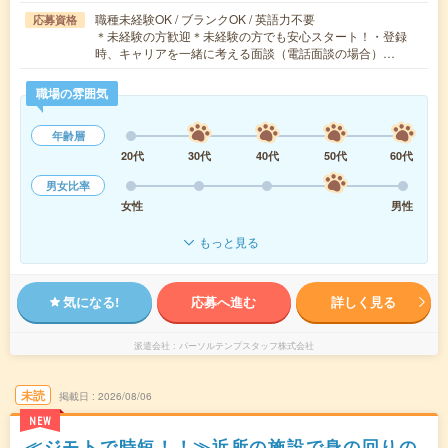
職種未経験OK / ブランクOK / 英語力不要
応募資格
＊未経験の方歓迎＊未経験の方でも安心スタート！・登録
時、キャリアを一緒に考える面談（電話面談の場合）…
職場の雰囲気
年齢層
20代
30代
40代
50代
60代
男女比率
女性
男性
もっと見る
気になる!
応募へ進む
詳しく見る
派遣会社
パーソルテンプスタッフ株式会社
未読
掲載日
2026/08/06
NEW
≪ジモトで時短！！≫近所の施設で身の回りの