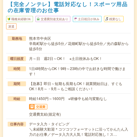
【完全ノンテレ】電話対応なし！スポーツ用品
の在庫管理のお仕事
職種未経験OK
交通費別途支給あり
土日祝日が休み
残業なし
派遣
熊本市中央区
勤務地
辛島町駅から徒歩5分／花畑町駅から徒歩5分／光の森駅から
徒歩5分
月～日 週2日～OK！ ※土日祝休みもOK！
曜日頻度
1日4時間からOK！9時～23時の中でお好きな時間で働けま
時間
す！
【急募】即日～短期も長期もOK！就業開始日は、すぐも
期間
OK！8月～・9月～もご相談ください！
時給1450円～1600円 ※研修中も給与変動なし
時給
交通費
交通費支給(規定有)
データ入力・タイピング
仕事内容
＼未経験大歓迎＊コツコツフォーマットに沿ってかんたん入
力のお仕事／データ入力大人気！電話対応無し！ス…