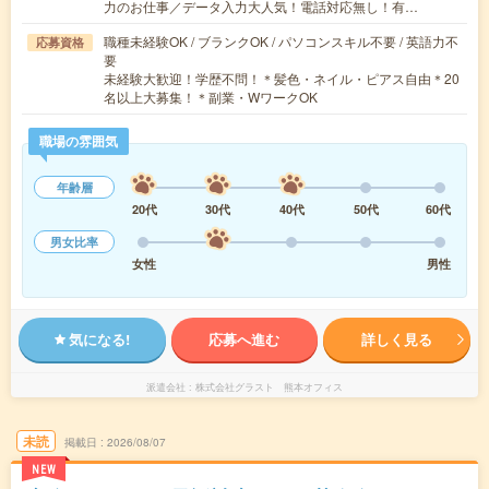
力のお仕事／データ入力大人気！電話対応無し！有…
職種未経験OK / ブランクOK / パソコンスキル不要 / 英語力不
応募資格
要
未経験大歓迎！学歴不問！＊髪色・ネイル・ピアス自由＊20
名以上大募集！＊副業・WワークOK
職場の雰囲気
年齢層
20代
30代
40代
50代
60代
男女比率
女性
男性
気になる!
応募へ進む
詳しく見る
派遣会社
株式会社グラスト 熊本オフィス
未読
掲載日
2026/08/07
NEW