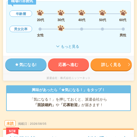
職場の雰囲気
年齢層
20代
30代
40代
50代
60代
男女比率
女性
男性
もっと見る
気になる!
応募へ進む
詳しく見る
派遣会社
株式会社ニッソーネット
興味があったら「★気になる！」をタップ！
「気になる！」を押しておくと、派遣会社から
「面談確約」
や
「応募歓迎」
が届きます！
未読
掲載日
2026/08/05
NEW