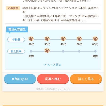
い物や散歩に付き添ったり・折り紙や体操などのレ…
職種未経験OK / ブランクOK / パソコンスキル不要 / 英語力不
応募資格
要
＼無資格＊未経験OK／★年齢不問・ブランクOK★履歴書不
要・来社不要（電話登録OK）★社会保険完備＼…
職場の雰囲気
年齢層
20代
30代
40代
50代
60代
男女比率
女性
男性
もっと見る
気になる!
応募へ進む
詳しく見る
派遣会社
株式会社ニッソーネット