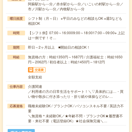
阿蘇駅から---分／赤水駅から---分／いこいの村駅から---分／
市ノ川駅から---分／内牧駅から---分
シフト制（月～日） ※平日のみなどの相談もOK ※週3なども
曜日頻度
相談OK
【シフト例】07:00～16:0009:00～18:0017:00～09:00※ 上記
時間
は一例です！そ…
即日～2ヶ月以上 ■開始日の相談OK！
期間
無資格の方：時給1350円～1687円 / 介護福祉士：時給1650
時給
円～2062円 / 初任者以上：時給1450円～1812円
交通費
全額支給
介護関連
仕事内容
／利用者の方の日常生活をサポート！＼▽具体的には…・買
い物や散歩に付き添ったり・折り紙や体操などのレ…
職種未経験OK / ブランクOK / パソコンスキル不要 / 英語力不
応募資格
要
＼無資格＊未経験OK／★年齢不問・ブランクOK★履歴書不
要・来社不要（電話登録OK）★社会保険完備＼…