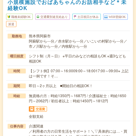
小規模施設でおばあちゃんのお話相手など＊未
経験OK
職種未経験OK
交通費別途支給あり
土日祝日が休み
WEB登録OK
派遣
熊本県阿蘇市
勤務地
阿蘇駅から---分／赤水駅から---分／いこいの村駅から---分／
市ノ川駅から---分／内牧駅から---分
シフト制（月～日） ※平日のみなどの相談もOK ※週3なども
曜日頻度
相談OK
【シフト例】07:00～16:0009:00～18:0017:00～09:00※ 上記
時間
は一例です！そ…
即日～2ヶ月以上 ■開始日の相談OK！
期間
無資格の方：時給1350円～1687円 / 介護福祉士：時給1650
時給
円～2062円 / 初任者以上：時給1450円～1812円
交通費
全額支給
介護関連
仕事内容
／利用者の方の日常生活をサポート！＼▽具体的には…・買