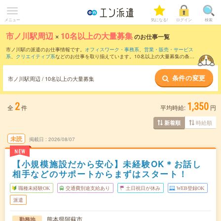
メニュー
気になる!
ログイン
検索
市ノ川駅周辺
×
10名以上の大量募集
のお仕事一覧
市ノ川駅の派遣のお仕事情報です。
オフィスワーク・事務系
、
営業・販売・サービス
系
、
クリエイティブ系
などのお仕事を取り揃えています。10名以上の大量募集の条件
の他に、
交通費別途支給あり
、
職種未経験OK
、
友だちと一緒の応募OK
などのこだわ
り条件も取り揃えています。
条件の変更
市ノ川駅周辺 / 10名以上の大量募集
2
1,350
全
件
平均時給:
円
時給順
新着順
未読
掲載日
2026/08/07
NEW
【小規模施設だから安心】未経験OK＊お話し
相手などのサポートからまずはスタート！
職種未経験OK
交通費別途支給あり
土日祝日が休み
WEB登録OK
派遣
熊本県阿蘇市
勤務地