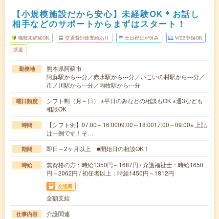
【小規模施設だから安心】未経験OK＊お話し
相手などのサポートからまずはスタート！
職種未経験OK
交通費別途支給あり
土日祝日が休み
WEB登録OK
派遣
熊本県阿蘇市
勤務地
阿蘇駅から---分／赤水駅から---分／いこいの村駅から---分／
市ノ川駅から---分／内牧駅から---分
シフト制（月～日） ※平日のみなどの相談もOK ※週3なども
曜日頻度
相談OK
【シフト例】07:00～16:0009:00～18:0017:00～09:00※ 上記
時間
は一例です！そ…
即日～2ヶ月以上 ■開始日の相談OK！
期間
無資格の方：時給1350円～1687円 / 介護福祉士：時給1650
時給
円～2062円 / 初任者以上：時給1450円～1812円
交通費
全額支給
介護関連
仕事内容