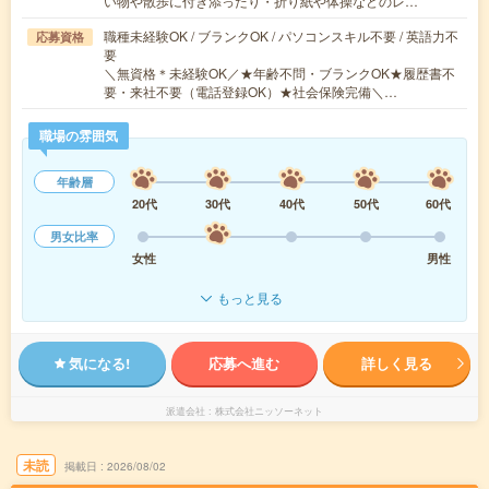
い物や散歩に付き添ったり・折り紙や体操などのレ…
職種未経験OK / ブランクOK / パソコンスキル不要 / 英語力不
応募資格
要
＼無資格＊未経験OK／★年齢不問・ブランクOK★履歴書不
要・来社不要（電話登録OK）★社会保険完備＼…
職場の雰囲気
年齢層
20代
30代
40代
50代
60代
男女比率
女性
男性
もっと見る
気になる!
応募へ進む
詳しく見る
派遣会社
株式会社ニッソーネット
未読
掲載日
2026/08/02