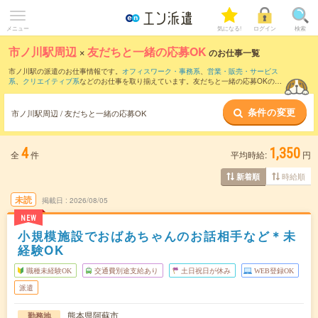
メニュー
気になる!
ログイン
検索
市ノ川駅周辺
×
友だちと一緒の応募OK
のお仕事一覧
市ノ川駅の派遣のお仕事情報です。
オフィスワーク・事務系
、
営業・販売・サービス
系
、
クリエイティブ系
などのお仕事を取り揃えています。友だちと一緒の応募OKの条
件の他に、
交通費別途支給あり
、
職種未経験OK
、
週4日勤務
などのこだわり条件も取
り揃えています。
条件の変更
市ノ川駅周辺 / 友だちと一緒の応募OK
4
1,350
全
件
平均時給:
円
時給順
新着順
未読
掲載日
2026/08/05
NEW
小規模施設でおばあちゃんのお話相手など＊未
経験OK
職種未経験OK
交通費別途支給あり
土日祝日が休み
WEB登録OK
派遣
熊本県阿蘇市
勤務地