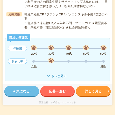
／利用者の方の日常生活をサポート！＼▽具体的には…・買
い物や散歩に付き添ったり・折り紙や体操などのレ…
職種未経験OK / ブランクOK / パソコンスキル不要 / 英語力不
応募資格
要
＼無資格＊未経験OK／★年齢不問・ブランクOK★履歴書不
要・来社不要（電話登録OK）★社会保険完備＼…
職場の雰囲気
年齢層
20代
30代
40代
50代
60代
男女比率
女性
男性
もっと見る
気になる!
応募へ進む
詳しく見る
派遣会社
株式会社ニッソーネット