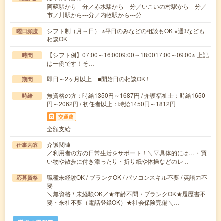
阿蘇駅から---分／赤水駅から---分／いこいの村駅から---分／
市ノ川駅から---分／内牧駅から---分
シフト制（月～日） ※平日のみなどの相談もOK ※週3なども
曜日頻度
相談OK
【シフト例】07:00～16:0009:00～18:0017:00～09:00※ 上記
時間
は一例です！そ…
即日～2ヶ月以上 ■開始日の相談OK！
期間
無資格の方：時給1350円～1687円 / 介護福祉士：時給1650
時給
円～2062円 / 初任者以上：時給1450円～1812円
交通費
全額支給
介護関連
仕事内容
／利用者の方の日常生活をサポート！＼▽具体的には…・買
い物や散歩に付き添ったり・折り紙や体操などのレ…
職種未経験OK / ブランクOK / パソコンスキル不要 / 英語力不
応募資格
要
＼無資格＊未経験OK／★年齢不問・ブランクOK★履歴書不
要・来社不要（電話登録OK）★社会保険完備＼…