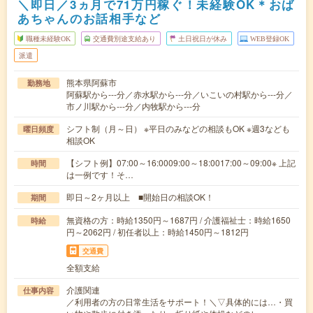
＼即日／3ヵ月で71万円稼ぐ！未経験OK＊おば
あちゃんのお話相手など
職種未経験OK
交通費別途支給あり
土日祝日が休み
WEB登録OK
派遣
熊本県阿蘇市
勤務地
阿蘇駅から---分／赤水駅から---分／いこいの村駅から---分／
市ノ川駅から---分／内牧駅から---分
シフト制（月～日） ※平日のみなどの相談もOK ※週3なども
曜日頻度
相談OK
【シフト例】07:00～16:0009:00～18:0017:00～09:00※ 上記
時間
は一例です！そ…
即日～2ヶ月以上 ■開始日の相談OK！
期間
無資格の方：時給1350円～1687円 / 介護福祉士：時給1650
時給
円～2062円 / 初任者以上：時給1450円～1812円
交通費
全額支給
介護関連
仕事内容
／利用者の方の日常生活をサポート！＼▽具体的には…・買