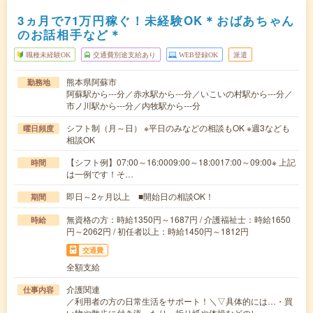
3ヵ月で71万円稼ぐ！未経験OK＊おばあちゃん
のお話相手など＊
職種未経験OK
交通費別途支給あり
WEB登録OK
派遣
熊本県阿蘇市
勤務地
阿蘇駅から---分／赤水駅から---分／いこいの村駅から---分／
市ノ川駅から---分／内牧駅から---分
シフト制（月～日） ※平日のみなどの相談もOK ※週3なども
曜日頻度
相談OK
【シフト例】07:00～16:0009:00～18:0017:00～09:00※ 上記
時間
は一例です！そ…
即日～2ヶ月以上 ■開始日の相談OK！
期間
無資格の方：時給1350円～1687円 / 介護福祉士：時給1650
時給
円～2062円 / 初任者以上：時給1450円～1812円
交通費
全額支給
介護関連
仕事内容
／利用者の方の日常生活をサポート！＼▽具体的には…・買
い物や散歩に付き添ったり・折り紙や体操などのレ…