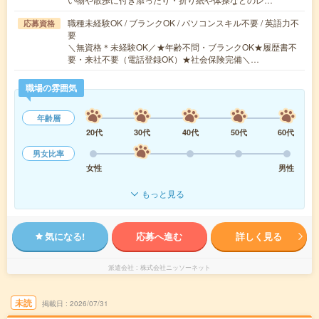
職種未経験OK / ブランクOK / パソコンスキル不要 / 英語力不
応募資格
要
＼無資格＊未経験OK／★年齢不問・ブランクOK★履歴書不
要・来社不要（電話登録OK）★社会保険完備＼…
職場の雰囲気
年齢層
20代
30代
40代
50代
60代
男女比率
女性
男性
もっと見る
気になる!
応募へ進む
詳しく見る
派遣会社
株式会社ニッソーネット
未読
掲載日
2026/07/31