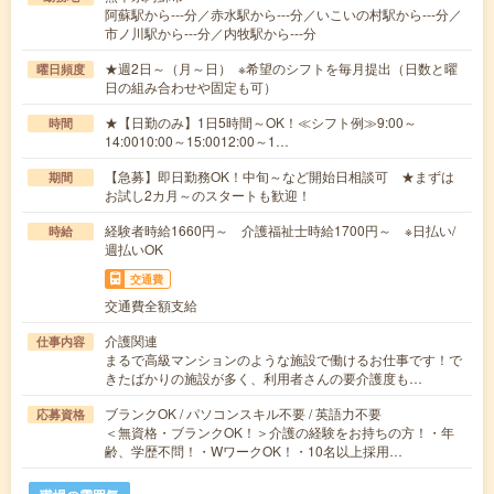
阿蘇駅から---分／赤水駅から---分／いこいの村駅から---分／
市ノ川駅から---分／内牧駅から---分
★週2日～（月～日） ※希望のシフトを毎月提出（日数と曜
曜日頻度
日の組み合わせや固定も可）
★【日勤のみ】1日5時間～OK！≪シフト例≫9:00～
時間
14:0010:00～15:0012:00～1…
【急募】即日勤務OK！中旬～など開始日相談可 ★まずは
期間
お試し2カ月～のスタートも歓迎！
経験者時給1660円～ 介護福祉士時給1700円～ ※日払い/
時給
週払いOK
交通費
交通費全額支給
介護関連
仕事内容
まるで高級マンションのような施設で働けるお仕事です！で
きたばかりの施設が多く、利用者さんの要介護度も…
ブランクOK / パソコンスキル不要 / 英語力不要
応募資格
＜無資格・ブランクOK！＞介護の経験をお持ちの方！・年
齢、学歴不問！・WワークOK！・10名以上採用…