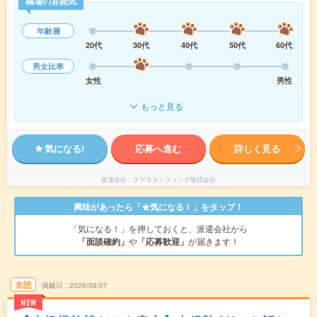
職場の雰囲気
年齢層
20代
30代
40代
50代
60代
男女比率
女性
男性
もっと見る
気になる!
応募へ進む
詳しく見る
派遣会社
ケアスタッフィング株式会社
興味があったら「★気になる！」をタップ！
「気になる！」を押しておくと、派遣会社から
「面談確約」
や
「応募歓迎」
が届きます！
未読
掲載日
2026/08/07
NEW