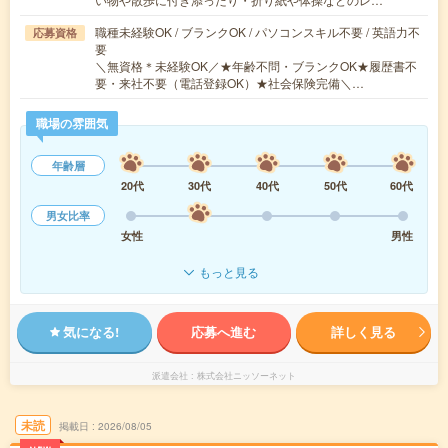
職種未経験OK / ブランクOK / パソコンスキル不要 / 英語力不
応募資格
要
＼無資格＊未経験OK／★年齢不問・ブランクOK★履歴書不
要・来社不要（電話登録OK）★社会保険完備＼…
職場の雰囲気
年齢層
20代
30代
40代
50代
60代
男女比率
女性
男性
もっと見る
気になる!
応募へ進む
詳しく見る
派遣会社
株式会社ニッソーネット
未読
掲載日
2026/08/05