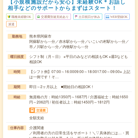
【小規模施設だから安心】未経験OK＊お話し
相手などのサポートからまずはスタート！
職種未経験OK
交通費別途支給あり
土日祝日が休み
WEB登録OK
派遣
熊本県阿蘇市
勤務地
阿蘇駅から---分／赤水駅から---分／いこいの村駅から---分／
市ノ川駅から---分／内牧駅から---分
シフト制（月～日） ※平日のみなどの相談もOK ※週3なども
曜日頻度
相談OK
【シフト例】07:00～16:0009:00～18:0017:00～09:00※ 上記
時間
は一例です！そ…
即日～2ヶ月以上 ■開始日の相談OK！
期間
無資格の方：時給1350円～1687円 / 介護福祉士：時給1650
時給
円～2062円 / 初任者以上：時給1450円～1812円
交通費
全額支給
介護関連
仕事内容
／利用者の方の日常生活をサポート！＼▽具体的には…・買
い物や散歩に付き添ったり・折り紙や体操などのレ…