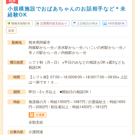
NEW
小規模施設でおばあちゃんのお話相手など＊未
経験OK
職種未経験OK
交通費別途支給あり
土日祝日が休み
WEB登録OK
派遣
熊本県阿蘇市
勤務地
阿蘇駅から---分／赤水駅から---分／いこいの村駅から---分／
市ノ川駅から---分／内牧駅から---分
シフト制（月～日） ※平日のみなどの相談もOK ※週3なども
曜日頻度
相談OK
【シフト例】07:00～16:0009:00～18:0017:00～09:00※ 上記
時間
は一例です！そ…
即日～2ヶ月以上 ■開始日の相談OK！
期間
無資格の方：時給1350円～1687円 / 介護福祉士：時給1650
時給
円～2062円 / 初任者以上：時給1450円～1812円
交通費
全額支給
介護関連
仕事内容