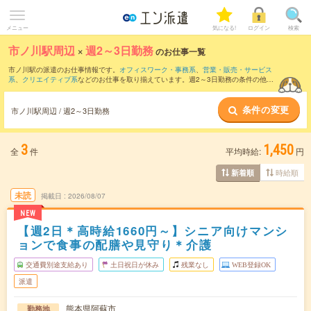
メニュー
気になる!
ログイン
検索
市ノ川駅周辺
×
週2～3日勤務
のお仕事一覧
市ノ川駅の派遣のお仕事情報です。
オフィスワーク・事務系
、
営業・販売・サービス
系
、
クリエイティブ系
などのお仕事を取り揃えています。週2～3日勤務の条件の他
に、
交通費別途支給あり
、
職種未経験OK
、
友だちと一緒の応募OK
などのこだわり条
件も取り揃えています。
条件の変更
市ノ川駅周辺 / 週2～3日勤務
3
1,450
全
件
平均時給:
円
時給順
新着順
未読
掲載日
2026/08/07
NEW
【週2日＊高時給1660円～】シニア向けマンシ
ョンで食事の配膳や見守り＊介護
交通費別途支給あり
土日祝日が休み
残業なし
WEB登録OK
派遣
熊本県阿蘇市
勤務地