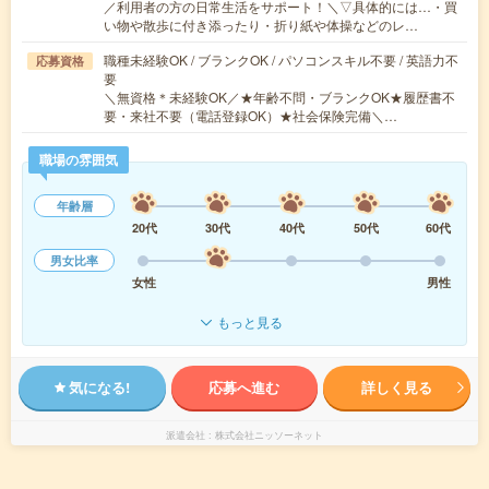
／利用者の方の日常生活をサポート！＼▽具体的には…・買
い物や散歩に付き添ったり・折り紙や体操などのレ…
職種未経験OK / ブランクOK / パソコンスキル不要 / 英語力不
応募資格
要
＼無資格＊未経験OK／★年齢不問・ブランクOK★履歴書不
要・来社不要（電話登録OK）★社会保険完備＼…
職場の雰囲気
年齢層
20代
30代
40代
50代
60代
男女比率
女性
男性
もっと見る
気になる!
応募へ進む
詳しく見る
派遣会社
株式会社ニッソーネット